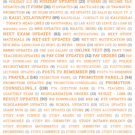
HOLIDAY UPDATES
(23)
(6)
HOLIDAY G.O
(5)
IFHRMS
(3)
INCOME TAX
IT FORM
(26)
UPDATES
(3)
IT UPDATES
(4)
JACTO GEO
(4)
JD TRANSFER-
PROMOTION
(4)
JEE NCHM UPDATES
(1)
JEE UPDATES
(2)
KALVI
(1)
KALVI TV_2
KALVI_VELAIVAIPPU
(89)
KALVISOLAI
(2)
KALVISOLAI - CONTACT US
(1)
- TODAY'S HEAD LINES
(3)
KAVITHAIKAL
(1)
LAB ASST
(2)
LEAVE
(1)
LOAN
(1)
MRB UPDATES
(13)
NAATIL INDRU
(3)
maternity leave
(1)
NCERT NEWS
(2)
NEET EXAM UPDATES
(82)
NEET STUDY
NEET NOTIFICATIONS
(1)
NET-SET UPDATES
(28)
MATERIALS
(9)
NET-SET NOTIFICATION
(11)
NEWS - INDIA
(13)
NHIS
(3)
NEW INDIA SAMACHAR
(1)
NEWS
(1)
NEWS LIVE
(1)
ONLINE TEST
(53)
NMMS UPDATES
(3)
PART TIME
ONE DAY SALARY
(1)
PAY COM UPDATES
(32)
PAY ORDERS
(28)
TEACHERS UPDATES
(6)
PAY
POLICE
SLIP DOWNLOAD
(1)
PENSION NEWS
(2)
PG SENIORITY LIST
(1)
RECRUITMENT UPDATES
(9)
POLICE S.I NOTIFICATIONS
(2)
POLYTECHNIC
POSTS TO REMEMBER
(55)
LECTURER UPDATES
(2)
POSTS-TO-REMEMBER
PRAYER_2
(141)
PROMOTION PANEL_2
(94)
(1)
PROMOTION PANEL
(2)
PROMOTION-
PROMOTION UPDATES
(16)
PROMOTION-COUNSELLING
(1)
COUNSELLING_2
(138)
PTA QUESTION BANK
(1)
PTA TEACHERS
(2)
REGULARISATION ORDERS
(22)
RESULT - LINK
(5)
QUARTERLY EXAM
(1)
RESULT UPDATES
(90)
RH DOWNLOAD
(10)
RRB
(4)
RTE UPDATES
(4)
SCHOLARSHIP UPDATES
(6)
SCHOOL UPDATES
(13)
SELVA UPDATES
(1)
STORY
(8)
SHARE NOW
(1)
SMC
(2)
SSC UPDATES
(2)
STUDY ACCOUNTANCY
(1)
STUDY AGRI SCIENCE
(1)
STUDY ARABIC
(1)
STUDY AUDITING
(1)
STUDY
STUDY BOTANY-BIOLOGY
(3)
AUTOMOBILE
(1)
STUDY BIO CHEMISTRY
(1)
STUDY BUSINESS MATHEMATICS
(1)
STUDY CHEMISTRY
(1)
STUDY CIVIL
ENGINEERING
(1)
STUDY COMMERCE
(1)
STUDY COMPUTER
(2)
STUDY ECONOMICS