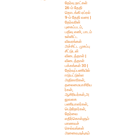
தேர்வு நாட்கள்
26-ம் தேதி
தொடங்கி ஏப்ரல்
9-ம் தேதி வரை |
தேர்வரின்
புகைப்படம்,
பதிவு எண், பாடம்
உள்ளிட்ட
விவரங்கள்
அச்சிட்ட முகப்பு
சீட்டுடன்
விடைத்தாள் |
விடைத்தாள்
பக்கங்கள் 30 |
தேர்வுப்பணியில்
ஈடுபட்டுள்ள
அதிகாரிகள்,
தலைமையாசிரிய
ர்கள்,
ஆசிரியர்கள்,அ
லுவலக
பணியாளர்கள்,
பெற்றோர்கள்,
தேர்வை
எதிர்கொள்ளும்
மாணவச்
செல்வங்கள்
அனைவருக்கும்