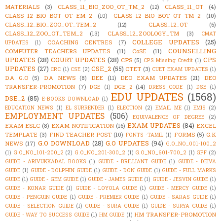
MATERIALS
(3)
CLASS_11_BIO_ZOO_OT_TM_2
(12)
CLASS_11_OT
(4)
CLASS_12_BIO_BOT_OT_EM_2
(10)
CLASS_12_BIO_BOT_OT_TM_2
(10)
CLASS_12_BIO_ZOO_OT_TEM_2
(12)
CLASS_12_OT
(6)
CLASS_12_ZOO_OT_TEM_2
(13)
CLASS_12_ZOOLOGY_TM
(3)
CMAT
COLLEGE UPDATES
(25)
COACHING CENTRES
(7)
UPDATES
(1)
COUNSELLING
COMPUTER TEACHERS UPDATES
(11)
CoSE
(11)
UPDATES
(28)
COURT UPDATES
(28)
CPS
CPS
(5)
CPS Missing Credit
(1)
UPDATES
(27)
CSE_2
(55)
CTET
(3)
CRC
(1)
CSE
(2)
CUET EXAM UPDATES
(1)
D.A G.O
(5)
D.A NEWS
(8)
DEE
(11)
DEO EXAM UPDATES
(21)
DEO
TRANSFER-PROMOTION
(7)
DGE_2
(14)
DGE
(1)
DRESS_CODE
(1)
DSE
(1)
EDU UPDATES
(1568)
DSE_2
(85)
E-BOOKS DOWNLOAD
(1)
EDUCATION NEWS
(1)
EL SURRENDER
(1)
ELECTION
(2)
EMAIL ME
(1)
EMIS
(2)
EMPLOYMENT UPDATES
(506)
EQUIVALENCE OF DEGREE
(2)
EXAM UPDATES
(84)
EXAM ESLC
(8)
EXAM NOTIFICATION
(16)
EXCEL
TEMPLATE
(3)
FIND TEACHER POST
(10)
FORMS
(5)
G.K
FONTS -TAMIL
(1)
G.O DOWNLOAD
(28)
G.O UPDATES
(94)
NEWS
(17)
G.O_NO_001-100_2
(1)
G.O_NO_101-200_2
(2)
G.O_NO_201-300_2
(1)
G.O_NO_601-700_2
(1)
GPF
(2)
GUIDE - ARIVUKKADAL BOOKS
(1)
GUIDE - BRILLIANT GUIDE
(1)
GUIDE - DEIVA
GUIDE
(1)
GUIDE - DOLPHIN GUIDE
(1)
GUIDE - DON GUIDE
(1)
GUIDE - FULL MARKS
GUIDE
(1)
GUIDE - GEM GUIDE
(1)
GUIDE - JAMES GUIDE
(1)
GUIDE - JESVIN GUIDE
(1)
GUIDE - KONAR GUIDE
(1)
GUIDE - LOYOLA GUIDE
(1)
GUIDE - MERCY GUIDE
(1)
GUIDE - PENGUIN GUIDE
(1)
GUIDE - PREMIER GUIDE
(1)
GUIDE - SARAS GUIDE
(1)
GUIDE - SELECTION GUIDE
(1)
GUIDE - SURA GUIDE
(1)
GUIDE - SURYA GUIDE
(1)
HM TRANSFER-PROMOTION
GUIDE - WAY TO SUCCESS GUIDE
(1)
HM GUIDE
(1)