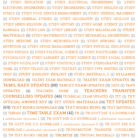
(1)
STUDY EDUCATION
(2)
STUDY ELECTRICAL ENGINEERING
(1)
STUDY
ELECTRONIC ENGINEERING
(1)
STUDY ENGINEERING
(2)
STUDY ENGLISH
(1)
STUDY
ETHICS
(1)
STUDY FOOD SERVICE MANAGEMENT
(1)
STUDY GENERAL MACHINIST
(1)
STUDY GENERAL STUDIES
(1)
STUDY GEOGRAPHY
(1)
STUDY GEOLOGY
(1)
STUDY HINDU RELIGION
(1)
STUDY HISTORY
(1)
STUDY HOME SCIENCE
(1)
STUDY
STUDY
KANNADA
(1)
STUDY LAW
(1)
STUDY LIBRARY
(1)
STUDY MALAYALAM
(1)
MATERIALS
(5)
STUDY MATHEMATICS
(1)
STUDY MECHANICAL ENGINEERING
(1)
STUDY MEDICINE
(1)
STUDY MICROBIOLOGY
(1)
STUDY NURSING
(1)
STUDY
NUTRITION
(1)
STUDY OFFICE MANAGEMENT
(1)
STUDY PHYSICAL EDUCATION
(1)
STUDY PHYSICS
(1)
STUDY POLITICAL SCIENCE
(1)
STUDY POLYTECHNIC
(1)
STUDY
PSYCHOLOGY
(1)
STUDY SANSKRIT
(1)
STUDY SCIENCE
(1)
STUDY SOCIAL SCIENCE
(1)
STUDY SOCIOLOGY
(1)
STUDY STATISTICS
(1)
STUDY STENOGRAPHY
(1)
STUDY
TAMIL
(1)
STUDY TELUGU
(1)
STUDY TEXTILES
(1)
STUDY TYPE WRITING
(1)
STUDY
STUDY ZOOLOGY-BIOLOGY
(3)
SYLLABUS
URDU
(1)
STUDY_MATERIALS_2
(1)
DOWNLOAD
(6)
TALENT EXAM UPDATES
(6)
TALENT EXAM MATERIALS
(1)
TAMIL NADU UPDATES
(88)
TANCET EXAM UPDATES
(3)
TAPS
TAPS
(1)
TEACHERS TRANSFER
UPDATES
(4)
TEACHERS HOME
(1)
COUNSELLING UPDATES
(46)
TET
TECHNICAL EXAM UPDATES
(2)
TET
(1)
TET UPDATES
OFFICIAL ANSWER KEY
(6)
TET STUDY MATERIALS
(16)
(69)
TEXT BOOKS DOWNLOAD
(16)
TEXT BOOKS NEWS
(6)
TEXT MATERIALS
TIME TABLE EXAM
(41)
(1)
THIRAN
(1)
TN
(1)
TN GOVT DSE G.O DOWNLOAD
| பள்ளிக்கல்வி அரசாணை 1
(2)
TN GOVT DSE G.O DOWNLOAD | பள்ளிக்கல்வி அரசாணை 2
(1)
TN GOVT DSE G.O DOWNLOAD | பள்ளிக்கல்வி அரசாணை 3
(1)
TN GOVT DSE G.O
DOWNLOAD | பள்ளிக்கல்வி அரசாணை 4
(1)
TN PROMOTION - TRANSFER - COUSELLING
TNCMTSE
(5)
(1)
TN TEXT BOOKS ONLINE
(1)
TNFUSRC MATERIALS
(1)
TNPS
(1)