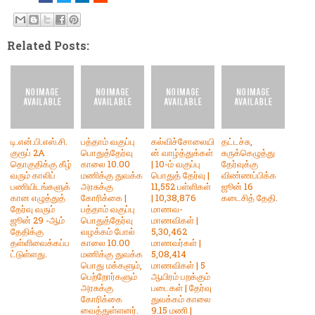
Related Posts:
டி.என்.பி.எஸ்.சி.
பத்தாம் வகுப்பு
கல்விச்சோலையி
தட்டச்சு,
குரூப் 2A
பொதுத்தேர்வு
ன் வாழ்த்துக்கள்
சுருக்கெழுத்து
தொகுதிக்கு கீழ்
காலை 10.00
| 10-ம் வகுப்பு
தேர்வுக்கு
வரும் காலிப்
மணிக்கு துவக்க
பொதுத் தேர்வு |
விண்ணப்பிக்க
பணியிடங்களுக்
அரசுக்கு
11,552 பள்ளிகள்
ஜூன் 16
கான எழுத்துத்
கோரிக்கை |
| 10,38,876
கடைசித் தேதி.
தேர்வு வரும்
பத்தாம் வகுப்பு
மாணவ-
ஜூன் 29 -ஆம்
பொதுத்தேர்வு
மாணவிகள் |
தேதிக்கு
வழக்கம் போல்
5,30,462
தள்ளிவைக்கப்ப
காலை 10.00
மாணவர்கள் |
ட்டுள்ளது.
மணிக்கு துவக்க
5,08,414
பொது மக்களும்,
மாணவிகள் | 5
பெற்றோர்களும்
ஆயிரம் பறக்கும்
அரசுக்கு
படைகள் | தேர்வு
கோரிக்கை
துவக்கம் காலை
வைத்துள்ளனர்.
9.15 மணி |