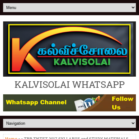
KALVISOLAI WHATSAPP
Home
» » TRB TNTET 2017 SYLLABUS and STUDY MATERIALS