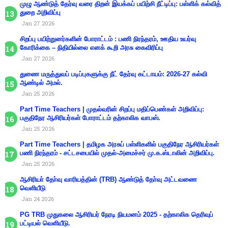
முழு ஆண்டுத் தேர்வு வரை திறன் இயக்கப் பயிற்சி நீட்டிப்பு: பள்ளிக் கல்வித்
துறை அறிவிப்பு
Jan 27 2026
சிறப்பு பயிற்றுனர்களின் போராட்டம் : பணி நிரந்தரம், ஊதிய உயர்வு
கோரிக்கை – நிதியில்லை எனக் கூறி அரசு கைவிரிப்பு
Jan 27 2026
துணை மருத்துவப் படிப்புகளுக்கு நீட் தேர்வு கட்டாயம்: 2026-27 கல்வி
ஆண்டில் அமல்.
Jan 25 2026
Part Time Teachers | முதல்வரின் சிறப்பு மதிப்பெண்கள் அறிவிப்பு:
பகுதிநேர ஆசிரியர்கள் போராட்டம் தற்காலிக வாபஸ்.
Jan 25 2026
Part Time Teachers | தமிழக அரசுப் பள்ளிகளில் பகுதிநேர ஆசிரியர்கள்
பணி நிரந்தரம் - சட்டசபையில் முதல்-அமைச்சர் மு.க.ஸ்டாலின் அறிவிப்பு.
Jan 25 2026
ஆசிரியா் தோ்வு வாரியத்தின் (TRB) ஆண்டுத் தோ்வு அட்டவணை
வெளியீடு
Jan 24 2026
PG TRB முதுகலை ஆசிரியர் நேரடி நியமனம் 2025 - தற்காலிக தெரிவுப்
பட்டியல் வெளியீடு.