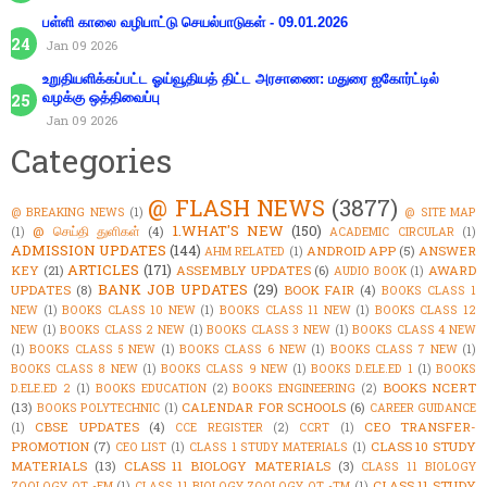
பள்ளி காலை வழிபாட்டு செயல்பாடுகள் - 09.01.2026
Jan 09 2026
உறுதியளிக்கப்பட்ட ஓய்வூதியத் திட்ட அரசாணை: மதுரை ஐகோர்ட்டில்
வழக்கு ஒத்திவைப்பு
Jan 09 2026
Categories
@ FLASH NEWS
(3877)
@ BREAKING NEWS
(1)
@ SITE MAP
1.WHAT'S NEW
(150)
@ செய்தி துளிகள்
(4)
(1)
ACADEMIC CIRCULAR
(1)
ADMISSION UPDATES
(144)
ANDROID APP
(5)
ANSWER
AHM RELATED
(1)
ARTICLES
(171)
KEY
(21)
ASSEMBLY UPDATES
(6)
AWARD
AUDIO BOOK
(1)
BANK JOB UPDATES
(29)
UPDATES
(8)
BOOK FAIR
(4)
BOOKS CLASS 1
NEW
(1)
BOOKS CLASS 10 NEW
(1)
BOOKS CLASS 11 NEW
(1)
BOOKS CLASS 12
NEW
(1)
BOOKS CLASS 2 NEW
(1)
BOOKS CLASS 3 NEW
(1)
BOOKS CLASS 4 NEW
(1)
BOOKS CLASS 5 NEW
(1)
BOOKS CLASS 6 NEW
(1)
BOOKS CLASS 7 NEW
(1)
BOOKS CLASS 8 NEW
(1)
BOOKS CLASS 9 NEW
(1)
BOOKS D.ELE.ED 1
(1)
BOOKS
BOOKS NCERT
D.ELE.ED 2
(1)
BOOKS EDUCATION
(2)
BOOKS ENGINEERING
(2)
(13)
CALENDAR FOR SCHOOLS
(6)
BOOKS POLYTECHNIC
(1)
CAREER GUIDANCE
CBSE UPDATES
(4)
CEO TRANSFER-
(1)
CCE REGISTER
(2)
CCRT
(1)
PROMOTION
(7)
CLASS 10 STUDY
CEO LIST
(1)
CLASS 1 STUDY MATERIALS
(1)
MATERIALS
(13)
CLASS 11 BIOLOGY MATERIALS
(3)
CLASS 11 BIOLOGY
CLASS 11 STUDY
ZOOLOGY OT -EM
(1)
CLASS 11 BIOLOGY ZOOLOGY OT -TM
(1)