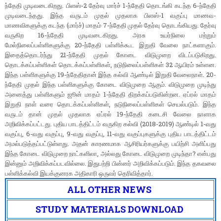
ந்தேதி முடிவடைகிறது. பிளஸ்-2 தேர்வு மார்ச் 1-ந்தேதி தொடங்கி கடந்த 6-ந்தேதி
முடிவடைந்தது. இந்த வருடம் முதல் முதலாக பிளஸ்-1 வகுப்பு மாணவ-
மாணவிகளுக்கு கடந்த (மார்ச்) மாதம் 7-ந்தேதி முதல் தேர்வு தொடங்கியது. தேர்வு
வருகிற 16-ந்தேதி முடிவடைகிறது. அரசு உயர்நிலை மற்றும்
மேல்நிலைப்பள்ளிகளுக்கு 20-ந்தேதி பள்ளிக்கூட இறுதி வேலை நாட்களாகும்.
இதைத்தொடர்ந்து 21-ந்தேதி முதல் கோடை விடுமுறை விடப்படுகிறது.
தொடக்கப்பள்ளிகள் தொடக்கப்பள்ளிகள், நடுநிலைப்பள்ளிகள் 32 ஆயிரம் உள்ளன.
இந்த பள்ளிகளுக்கு 19-ந்தேதிதான் இந்த கல்வி ஆண்டில் இறுதி வேலைநாள். 20-
ந்தேதி முதல் இந்த பள்ளிகளுக்கு கோடை விடுமுறை ஆகும். விடுமுறை முடிந்து
அனைத்து பள்ளிகளும் ஜூன் மாதம் 1-ந்தேதி திறக்கப்படுகின்றன. ஏப்ரல் மாதம்
இறுதி நாள் வரை தொடக்கப்பள்ளிகள், நடுநிலைப்பள்ளிகள் செயல்படும். இந்த
வருடம் தான் முதல் முதலாக ஏப்ரல் 19-ந்தேதி கடைசி வேலை நாளாக
அறிவிக்கப்பட்டது. புதிய பாடத்திட்டம் வருகிற கல்வி (2018-2019) ஆண்டில் 1-வது
வகுப்பு, 6-வது வகுப்பு, 9-வது வகுப்பு, 11-வது வகுப்புகளுக்கு புதிய பாடத்திட்டம்
அமல்படுத்தப்பட்டுள்ளது. அதன் காரணமாக ஆசிரியர்களுக்கு பயிற்சி அளிப்பது
இந்த கோடை விடுமுறை நாட்களிலா, அல்லது கோடை விடுமுறை முடிந்தா? என்பது
இன்னும் அறிவிக்கப்படவில்லை. இதுபற்றி பின்னர் அறிவிக்கப்படும். இந்த தகவலை
பள்ளிக்கல்வி இயக்குனரக அதிகாரி ஒருவர் தெரிவித்தார்.
ALL OTHER NEWS
STUDY MATERIALS DOWNLOAD