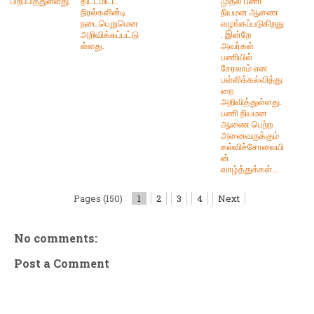
பிறப்பித்துள்ளது.
திட்டமிட்ட
முதல் பணி
நிரல்களின்டி
நியமன ஆணை
நடைபெறுமென
வழங்கப்படுகிறது
அறிவிக்கப்பட்டு
. இன்றே
ள்ளது.
அவர்கள்
பணியில்
சேரலாம் என
பள்ளிக்கல்வித்து
றை
அறிவித்துள்ளது.
பணி நியமன
ஆணை பெற்ற
அனைவருக்கும்
கல்விச்சோலையி
ன்
வாழ்த்துக்கள்...
Pages (150)
1
2
3
4
Next
No comments:
Post a Comment