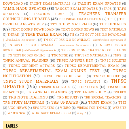
DOWNLOAD
(6)
TALENT EXAM UPDATES
(6)
TALENT EXAM MATERIALS
(1)
TAMIL NADU UPDATES
(88)
TANCET EXAM UPDATES
(3)
TAPS
TAPS
(1)
TEACHERS TRANSFER
UPDATES
(4)
TEACHERS HOME
(1)
COUNSELLING UPDATES
(46)
TET
TECHNICAL EXAM UPDATES
(2)
TET
(1)
TET UPDATES
OFFICIAL ANSWER KEY
(6)
TET STUDY MATERIALS
(16)
(69)
TEXT BOOKS DOWNLOAD
(16)
TEXT BOOKS NEWS
(6)
TEXT MATERIALS
TIME TABLE EXAM
(41)
(1)
THIRAN
(1)
TN
(1)
TN GOVT DSE G.O DOWNLOAD
| பள்ளிக்கல்வி அரசாணை 1
(2)
TN GOVT DSE G.O DOWNLOAD | பள்ளிக்கல்வி அரசாணை 2
(1)
TN GOVT DSE G.O DOWNLOAD | பள்ளிக்கல்வி அரசாணை 3
(1)
TN GOVT DSE G.O
DOWNLOAD | பள்ளிக்கல்வி அரசாணை 4
(1)
TN PROMOTION - TRANSFER - COUSELLING
TNCMTSE
(5)
(1)
TN TEXT BOOKS ONLINE
(1)
TNFUSRC MATERIALS
(1)
TNPS
(1)
TNPSC ANNUAL PLANNER
(10)
TNPSC ANSWER KEY
(3)
TNPSC BULLETIN
TNPSC CURRENT AFFAIRS
(20)
TNPSC DEPARTMENTAL EXAM
(19)
(1)
TNPSC DEPARTMENTAL EXAM ONLINE TEST
(61)
TNPSC
NOTIFICATION
(53)
TNPSC PRESS RELEASE
(3)
TNPSC RESULT
(4)
TNPSC
TNPSC STUDY MATERIALS
(35)
TNPSC SYLLABUS
(1)
UPDATES
(196)
TOP-POSTS
(13)
TRANSFER
TNUSRB MATERIALS
(2)
UPDATES
(18)
TRB ANNUAL PLANNER
(7)
TRB ANSWER KEY
(4)
TRB BEO
TRB NOTIFICATIONS
(30)
TRB RESULT
(7)
(2)
TRB SPECIAL TEACHERS
(1)
TRB UPDATES
(161)
TRB STUDY MATERIALS
(3)
TRUST EXAM
(4)
TTSE
UGC NEWS
(4)
VIDEO
(6)
(2)
UPS UPDATES
(1)
VIDEOS FOR TNPSC
(1)
WEBSITE
(1)
What's New.
(1)
WHATSAPP UPLOAD 2023
(2)
எப்படி ?
(1)
LABELS