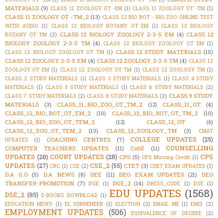
MATERIALS
(9)
CLASS 11 ZOOLOGY OT -EM
(1)
CLASS 11 ZOOLOGY OT -TM
(1)
CLASS 11 ZOOLOGY OT -TM_2
(13)
CLASS 12 BIO BOT - BIO ZOO ONLINE TEST
WITH AUDIO
(1)
CLASS 12 BIOLOGY BOTANY OT EM
(1)
CLASS 12 BIOLOGY
CLASS 12 BIOLOGY ZOOLOGY 2-3-5 EM
(4)
CLASS 12
BOTANY OT TM
(2)
BIOLOGY ZOOLOGY 2-3-5 TM
(4)
CLASS 12 BIOLOGY ZOOLOGY OT EM
(1)
CLASS 12 STUDY MATERIALS
(15)
CLASS 12 BIOLOGY ZOOLOGY OT TM
(1)
CLASS 12 ZOOLOGY 2-3-5 EM
(4)
CLASS 12 ZOOLOGY 2-3-5 TM
(4)
CLASS 12
ZOOLOGY OT EM
(1)
CLASS 12 ZOOLOGY OT TM
(1)
CLASS 12 ZOOLOGY TM
(1)
CLASS 2 STUDY MATERIALS
(1)
CLASS 3 STUDY MATERIALS
(1)
CLASS 4 STUDY
MATERIALS
(1)
CLASS 5 STUDY MATERIALS
(1)
CLASS 6 STUDY MATERIALS
(2)
CLASS 9 STUDY
CLASS 7 STUDY MATERIALS
(2)
CLASS 8 STUDY MATERIALS
(2)
MATERIALS
(3)
CLASS_11_BIO_ZOO_OT_TM_2
(12)
CLASS_11_OT
(4)
CLASS_12_BIO_BOT_OT_EM_2
(10)
CLASS_12_BIO_BOT_OT_TM_2
(10)
CLASS_12_BIO_ZOO_OT_TEM_2
(12)
CLASS_12_OT
(6)
CLASS_12_ZOO_OT_TEM_2
(13)
CLASS_12_ZOOLOGY_TM
(3)
CMAT
COLLEGE UPDATES
(25)
COACHING CENTRES
(7)
UPDATES
(1)
COUNSELLING
COMPUTER TEACHERS UPDATES
(11)
CoSE
(11)
UPDATES
(28)
COURT UPDATES
(28)
CPS
CPS
(5)
CPS Missing Credit
(1)
UPDATES
(27)
CSE_2
(55)
CTET
(3)
CRC
(1)
CSE
(2)
CUET EXAM UPDATES
(1)
D.A G.O
(5)
D.A NEWS
(8)
DEE
(11)
DEO EXAM UPDATES
(21)
DEO
TRANSFER-PROMOTION
(7)
DGE_2
(14)
DGE
(1)
DRESS_CODE
(1)
DSE
(1)
EDU UPDATES
(1568)
DSE_2
(85)
E-BOOKS DOWNLOAD
(1)
EDUCATION NEWS
(1)
EL SURRENDER
(1)
ELECTION
(2)
EMAIL ME
(1)
EMIS
(2)
EMPLOYMENT UPDATES
(506)
EQUIVALENCE OF DEGREE
(2)