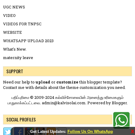
UGC NEWS
VIDEO
VIDEOS FOR TNPSC
WEBSITE
WHATSAPP UPLOAD 2023
What's New.
maternity leave
SUPPORT
Need our help to
upload
or
customize
this blogger template?
Contact me
with details about the theme customization you need.
பதிப்புரிமை © 2009-2024 கல்விச்சோலையின் அனைத்து உரிமைகளும்
பாதுகாக்கப்பட்டவை. admin@kalvisolai.com. Powered by
Blogger
.
SOCIAL PROFILES
X
Get Latest Updates:
Follow Us On WhatsApp