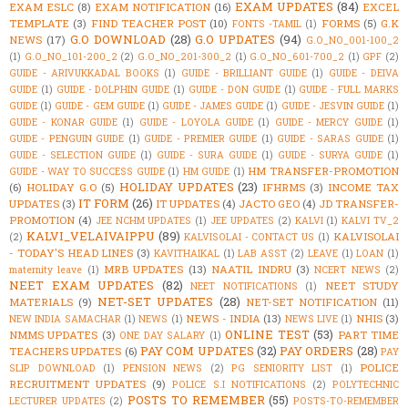
EXAM UPDATES
(84)
EXAM ESLC
(8)
EXAM NOTIFICATION
(16)
EXCEL
TEMPLATE
(3)
FIND TEACHER POST
(10)
FORMS
(5)
G.K
FONTS -TAMIL
(1)
G.O DOWNLOAD
(28)
G.O UPDATES
(94)
NEWS
(17)
G.O_NO_001-100_2
(1)
G.O_NO_101-200_2
(2)
G.O_NO_201-300_2
(1)
G.O_NO_601-700_2
(1)
GPF
(2)
GUIDE - ARIVUKKADAL BOOKS
(1)
GUIDE - BRILLIANT GUIDE
(1)
GUIDE - DEIVA
GUIDE
(1)
GUIDE - DOLPHIN GUIDE
(1)
GUIDE - DON GUIDE
(1)
GUIDE - FULL MARKS
GUIDE
(1)
GUIDE - GEM GUIDE
(1)
GUIDE - JAMES GUIDE
(1)
GUIDE - JESVIN GUIDE
(1)
GUIDE - KONAR GUIDE
(1)
GUIDE - LOYOLA GUIDE
(1)
GUIDE - MERCY GUIDE
(1)
GUIDE - PENGUIN GUIDE
(1)
GUIDE - PREMIER GUIDE
(1)
GUIDE - SARAS GUIDE
(1)
GUIDE - SELECTION GUIDE
(1)
GUIDE - SURA GUIDE
(1)
GUIDE - SURYA GUIDE
(1)
HM TRANSFER-PROMOTION
GUIDE - WAY TO SUCCESS GUIDE
(1)
HM GUIDE
(1)
HOLIDAY UPDATES
(23)
(6)
HOLIDAY G.O
(5)
IFHRMS
(3)
INCOME TAX
IT FORM
(26)
UPDATES
(3)
IT UPDATES
(4)
JACTO GEO
(4)
JD TRANSFER-
PROMOTION
(4)
JEE NCHM UPDATES
(1)
JEE UPDATES
(2)
KALVI
(1)
KALVI TV_2
KALVI_VELAIVAIPPU
(89)
KALVISOLAI
(2)
KALVISOLAI - CONTACT US
(1)
- TODAY'S HEAD LINES
(3)
KAVITHAIKAL
(1)
LAB ASST
(2)
LEAVE
(1)
LOAN
(1)
MRB UPDATES
(13)
NAATIL INDRU
(3)
maternity leave
(1)
NCERT NEWS
(2)
NEET EXAM UPDATES
(82)
NEET STUDY
NEET NOTIFICATIONS
(1)
NET-SET UPDATES
(28)
MATERIALS
(9)
NET-SET NOTIFICATION
(11)
NEWS - INDIA
(13)
NHIS
(3)
NEW INDIA SAMACHAR
(1)
NEWS
(1)
NEWS LIVE
(1)
ONLINE TEST
(53)
NMMS UPDATES
(3)
PART TIME
ONE DAY SALARY
(1)
PAY COM UPDATES
(32)
PAY ORDERS
(28)
TEACHERS UPDATES
(6)
PAY
POLICE
SLIP DOWNLOAD
(1)
PENSION NEWS
(2)
PG SENIORITY LIST
(1)
RECRUITMENT UPDATES
(9)
POLICE S.I NOTIFICATIONS
(2)
POLYTECHNIC
POSTS TO REMEMBER
(55)
LECTURER UPDATES
(2)
POSTS-TO-REMEMBER