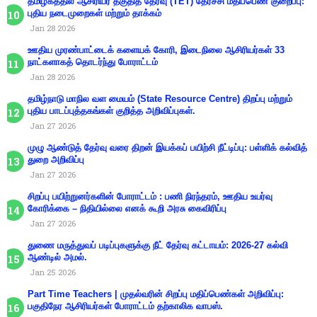
தமிழகத்தில் ஆசிரியர் தகுதித் தேர்வு (TET) தேர்ச்சி மதிப்பெண் குறைப்பு:
புதிய நடைமுறைகள் மற்றும் தாக்கம்
Jan 28 2026
ஊதிய முரண்பாட்டைக் களையக் கோரி, இடைநிலை ஆசிரியர்கள் 33
நாட்களாகத் தொடர்ந்து போராட்டம்
Jan 28 2026
தமிழ்நாடு மாநில வள மையம் (State Resource Centre) திறப்பு மற்றும்
புதிய பாடப்புத்தகங்கள் குறித்த அறிவிப்புகள்.
Jan 27 2026
முழு ஆண்டுத் தேர்வு வரை திறன் இயக்கப் பயிற்சி நீட்டிப்பு: பள்ளிக் கல்வித்
துறை அறிவிப்பு
Jan 27 2026
சிறப்பு பயிற்றுனர்களின் போராட்டம் : பணி நிரந்தரம், ஊதிய உயர்வு
கோரிக்கை – நிதியில்லை எனக் கூறி அரசு கைவிரிப்பு
Jan 27 2026
துணை மருத்துவப் படிப்புகளுக்கு நீட் தேர்வு கட்டாயம்: 2026-27 கல்வி
ஆண்டில் அமல்.
Jan 25 2026
Part Time Teachers | முதல்வரின் சிறப்பு மதிப்பெண்கள் அறிவிப்பு:
பகுதிநேர ஆசிரியர்கள் போராட்டம் தற்காலிக வாபஸ்.