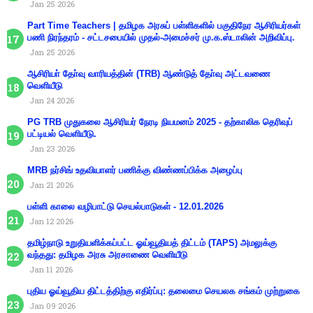
Jan 25 2026
Part Time Teachers | தமிழக அரசுப் பள்ளிகளில் பகுதிநேர ஆசிரியர்கள்
பணி நிரந்தரம் - சட்டசபையில் முதல்-அமைச்சர் மு.க.ஸ்டாலின் அறிவிப்பு.
Jan 25 2026
ஆசிரியா் தோ்வு வாரியத்தின் (TRB) ஆண்டுத் தோ்வு அட்டவணை
வெளியீடு
Jan 24 2026
PG TRB முதுகலை ஆசிரியர் நேரடி நியமனம் 2025 - தற்காலிக தெரிவுப்
பட்டியல் வெளியீடு.
Jan 23 2026
MRB நர்சிங் உதவியாளர் பணிக்கு விண்ணப்பிக்க அழைப்பு
Jan 21 2026
பள்ளி காலை வழிபாட்டு செயல்பாடுகள் - 12.01.2026
Jan 12 2026
தமிழ்நாடு உறுதியளிக்கப்பட்ட ஓய்வூதியத் திட்டம் (TAPS) அமலுக்கு
வந்தது: தமிழக அரசு அரசாணை வெளியீடு
Jan 11 2026
புதிய ஓய்வூதிய திட்டத்திற்கு எதிர்ப்பு: தலைமை செயலக சங்கம் முற்றுகை
Jan 09 2026