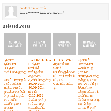
கல்விச்சோலை.காம்
https://www.kalvisolai.com/
Related Posts:
புதிதாக
PG TRAINING
TRB NEWS |
ஆசிரியர்
தேர்வான
| புதிதாக
சிறுபான்மை
பணிக்கான
பட்டதாரி
பணியில்
மொழிப்
வெயிட்டேஜ்
ஆசிரியர்களுக்கு
சேர்ந்துள்ள
பாடங்களுக்கான
முறையை
,
முதுகலை
பட்டதாரி தேர்வுப்
எதிர்த்த வழக்கு
மாவட்டந்தோறும்
ஆசிரியர்களுக்கு
பட்டியல்
தள்ளுபடியான
சிறப்பு பயிற்சி
29.09.2014,
வெளியிடப்பட்ட
தை தொடர்ந்து,
நடத்த மாவட்ட
30.09.2014
து.
இடைநிலை
முதன்மை கல்வி
மற்றும்
மற்றும் பட்டதாரி
அலுவலர்களுக்
01.10.2014
ஆசிரியராக
கு, பள்ளிக்
ஆகிய மூன்று
தேர்வானவர்களு
கல்வித்துறை
நாட்கள் ஏழு
க்கு நேற்று
உத்தரவு
மையங்களில்
மாலை 5 மணி