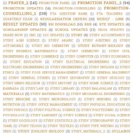
PRAYER_2
(141)
PROMOTION PANEL_2
(94)
(1)
PROMOTION PANEL
(2)
PROMOTION-
PROMOTION UPDATES
(16)
PROMOTION-COUNSELLING
(1)
COUNSELLING_2
(138)
PTA QUESTION BANK
(1)
PTA TEACHERS
(2)
REGULARISATION ORDERS
(22)
RESULT - LINK
(5)
QUARTERLY EXAM
(1)
RESULT UPDATES
(90)
RH DOWNLOAD
(10)
RRB
(4)
RTE UPDATES
(4)
SCHOLARSHIP UPDATES
(6)
SCHOOL UPDATES
(13)
SELVA UPDATES
(1)
STORY
(8)
SHARE NOW
(1)
SMC
(2)
SSC UPDATES
(2)
STUDY ACCOUNTANCY
(1)
STUDY AGRI SCIENCE
(1)
STUDY ARABIC
(1)
STUDY AUDITING
(1)
STUDY
STUDY BOTANY-BIOLOGY
(3)
AUTOMOBILE
(1)
STUDY BIO CHEMISTRY
(1)
STUDY BUSINESS MATHEMATICS
(1)
STUDY CHEMISTRY
(1)
STUDY CIVIL
ENGINEERING
(1)
STUDY COMMERCE
(1)
STUDY COMPUTER
(2)
STUDY ECONOMICS
(1)
STUDY EDUCATION
(2)
STUDY ELECTRICAL ENGINEERING
(1)
STUDY
ELECTRONIC ENGINEERING
(1)
STUDY ENGINEERING
(2)
STUDY ENGLISH
(1)
STUDY
ETHICS
(1)
STUDY FOOD SERVICE MANAGEMENT
(1)
STUDY GENERAL MACHINIST
(1)
STUDY GENERAL STUDIES
(1)
STUDY GEOGRAPHY
(1)
STUDY GEOLOGY
(1)
STUDY HINDU RELIGION
(1)
STUDY HISTORY
(1)
STUDY HOME SCIENCE
(1)
STUDY
STUDY
KANNADA
(1)
STUDY LAW
(1)
STUDY LIBRARY
(1)
STUDY MALAYALAM
(1)
MATERIALS
(5)
STUDY MATHEMATICS
(1)
STUDY MECHANICAL ENGINEERING
(1)
STUDY MEDICINE
(1)
STUDY MICROBIOLOGY
(1)
STUDY NURSING
(1)
STUDY
NUTRITION
(1)
STUDY OFFICE MANAGEMENT
(1)
STUDY PHYSICAL EDUCATION
(1)
STUDY PHYSICS
(1)
STUDY POLITICAL SCIENCE
(1)
STUDY POLYTECHNIC
(1)
STUDY
PSYCHOLOGY
(1)
STUDY SANSKRIT
(1)
STUDY SCIENCE
(1)
STUDY SOCIAL SCIENCE
(1)
STUDY SOCIOLOGY
(1)
STUDY STATISTICS
(1)
STUDY STENOGRAPHY
(1)
STUDY
TAMIL
(1)
STUDY TELUGU
(1)
STUDY TEXTILES
(1)
STUDY TYPE WRITING
(1)
STUDY
STUDY ZOOLOGY-BIOLOGY
(3)
SYLLABUS
URDU
(1)
STUDY_MATERIALS_2
(1)