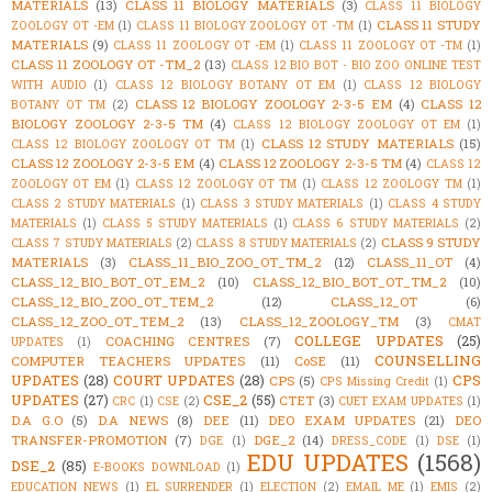
MATERIALS
(13)
CLASS 11 BIOLOGY MATERIALS
(3)
CLASS 11 BIOLOGY
CLASS 11 STUDY
ZOOLOGY OT -EM
(1)
CLASS 11 BIOLOGY ZOOLOGY OT -TM
(1)
MATERIALS
(9)
CLASS 11 ZOOLOGY OT -EM
(1)
CLASS 11 ZOOLOGY OT -TM
(1)
CLASS 11 ZOOLOGY OT -TM_2
(13)
CLASS 12 BIO BOT - BIO ZOO ONLINE TEST
WITH AUDIO
(1)
CLASS 12 BIOLOGY BOTANY OT EM
(1)
CLASS 12 BIOLOGY
CLASS 12 BIOLOGY ZOOLOGY 2-3-5 EM
(4)
CLASS 12
BOTANY OT TM
(2)
BIOLOGY ZOOLOGY 2-3-5 TM
(4)
CLASS 12 BIOLOGY ZOOLOGY OT EM
(1)
CLASS 12 STUDY MATERIALS
(15)
CLASS 12 BIOLOGY ZOOLOGY OT TM
(1)
CLASS 12 ZOOLOGY 2-3-5 EM
(4)
CLASS 12 ZOOLOGY 2-3-5 TM
(4)
CLASS 12
ZOOLOGY OT EM
(1)
CLASS 12 ZOOLOGY OT TM
(1)
CLASS 12 ZOOLOGY TM
(1)
CLASS 2 STUDY MATERIALS
(1)
CLASS 3 STUDY MATERIALS
(1)
CLASS 4 STUDY
MATERIALS
(1)
CLASS 5 STUDY MATERIALS
(1)
CLASS 6 STUDY MATERIALS
(2)
CLASS 9 STUDY
CLASS 7 STUDY MATERIALS
(2)
CLASS 8 STUDY MATERIALS
(2)
MATERIALS
(3)
CLASS_11_BIO_ZOO_OT_TM_2
(12)
CLASS_11_OT
(4)
CLASS_12_BIO_BOT_OT_EM_2
(10)
CLASS_12_BIO_BOT_OT_TM_2
(10)
CLASS_12_BIO_ZOO_OT_TEM_2
(12)
CLASS_12_OT
(6)
CLASS_12_ZOO_OT_TEM_2
(13)
CLASS_12_ZOOLOGY_TM
(3)
CMAT
COLLEGE UPDATES
(25)
COACHING CENTRES
(7)
UPDATES
(1)
COUNSELLING
COMPUTER TEACHERS UPDATES
(11)
CoSE
(11)
UPDATES
(28)
COURT UPDATES
(28)
CPS
CPS
(5)
CPS Missing Credit
(1)
UPDATES
(27)
CSE_2
(55)
CTET
(3)
CRC
(1)
CSE
(2)
CUET EXAM UPDATES
(1)
D.A G.O
(5)
D.A NEWS
(8)
DEE
(11)
DEO EXAM UPDATES
(21)
DEO
TRANSFER-PROMOTION
(7)
DGE_2
(14)
DGE
(1)
DRESS_CODE
(1)
DSE
(1)
EDU UPDATES
(1568)
DSE_2
(85)
E-BOOKS DOWNLOAD
(1)
EDUCATION NEWS
(1)
EL SURRENDER
(1)
ELECTION
(2)
EMAIL ME
(1)
EMIS
(2)