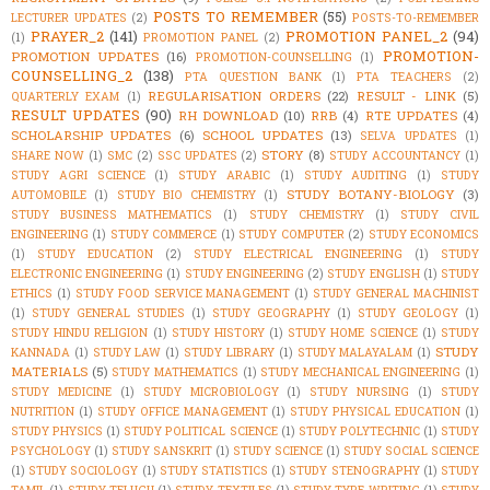
POSTS TO REMEMBER
(55)
LECTURER UPDATES
(2)
POSTS-TO-REMEMBER
PRAYER_2
(141)
PROMOTION PANEL_2
(94)
(1)
PROMOTION PANEL
(2)
PROMOTION-
PROMOTION UPDATES
(16)
PROMOTION-COUNSELLING
(1)
COUNSELLING_2
(138)
PTA QUESTION BANK
(1)
PTA TEACHERS
(2)
REGULARISATION ORDERS
(22)
RESULT - LINK
(5)
QUARTERLY EXAM
(1)
RESULT UPDATES
(90)
RH DOWNLOAD
(10)
RRB
(4)
RTE UPDATES
(4)
SCHOLARSHIP UPDATES
(6)
SCHOOL UPDATES
(13)
SELVA UPDATES
(1)
STORY
(8)
SHARE NOW
(1)
SMC
(2)
SSC UPDATES
(2)
STUDY ACCOUNTANCY
(1)
STUDY AGRI SCIENCE
(1)
STUDY ARABIC
(1)
STUDY AUDITING
(1)
STUDY
STUDY BOTANY-BIOLOGY
(3)
AUTOMOBILE
(1)
STUDY BIO CHEMISTRY
(1)
STUDY BUSINESS MATHEMATICS
(1)
STUDY CHEMISTRY
(1)
STUDY CIVIL
ENGINEERING
(1)
STUDY COMMERCE
(1)
STUDY COMPUTER
(2)
STUDY ECONOMICS
(1)
STUDY EDUCATION
(2)
STUDY ELECTRICAL ENGINEERING
(1)
STUDY
ELECTRONIC ENGINEERING
(1)
STUDY ENGINEERING
(2)
STUDY ENGLISH
(1)
STUDY
ETHICS
(1)
STUDY FOOD SERVICE MANAGEMENT
(1)
STUDY GENERAL MACHINIST
(1)
STUDY GENERAL STUDIES
(1)
STUDY GEOGRAPHY
(1)
STUDY GEOLOGY
(1)
STUDY HINDU RELIGION
(1)
STUDY HISTORY
(1)
STUDY HOME SCIENCE
(1)
STUDY
STUDY
KANNADA
(1)
STUDY LAW
(1)
STUDY LIBRARY
(1)
STUDY MALAYALAM
(1)
MATERIALS
(5)
STUDY MATHEMATICS
(1)
STUDY MECHANICAL ENGINEERING
(1)
STUDY MEDICINE
(1)
STUDY MICROBIOLOGY
(1)
STUDY NURSING
(1)
STUDY
NUTRITION
(1)
STUDY OFFICE MANAGEMENT
(1)
STUDY PHYSICAL EDUCATION
(1)
STUDY PHYSICS
(1)
STUDY POLITICAL SCIENCE
(1)
STUDY POLYTECHNIC
(1)
STUDY
PSYCHOLOGY
(1)
STUDY SANSKRIT
(1)
STUDY SCIENCE
(1)
STUDY SOCIAL SCIENCE
(1)
STUDY SOCIOLOGY
(1)
STUDY STATISTICS
(1)
STUDY STENOGRAPHY
(1)
STUDY
TAMIL
(1)
STUDY TELUGU
(1)
STUDY TEXTILES
(1)
STUDY TYPE WRITING
(1)
STUDY