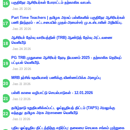
பகுதிநேர ஆசிரியர்கள் போராட்டம் தற்காலிக வாபஸ்.
Jan 25 2026
Part Time Teachers | தமிழக அரசுப் பள்ளிகளில் பகுதிநேர ஆசிரியர்கள்
பணி நிரந்தரம் - சட்டசபையில் முதல்-அமைச்சர் மு.க.ஸ்டாலின் அறிவிப்பு.
Jan 25 2026
ஆசிரியா் தோ்வு வாரியத்தின் (TRB) ஆண்டுத் தோ்வு அட்டவணை
வெளியீடு
Jan 24 2026
PG TRB முதுகலை ஆசிரியர் நேரடி நியமனம் 2025 - தற்காலிக தெரிவுப்
பட்டியல் வெளியீடு.
Jan 23 2026
MRB நர்சிங் உதவியாளர் பணிக்கு விண்ணப்பிக்க அழைப்பு
Jan 21 2026
பள்ளி காலை வழிபாட்டு செயல்பாடுகள் - 12.01.2026
Jan 12 2026
தமிழ்நாடு உறுதியளிக்கப்பட்ட ஓய்வூதியத் திட்டம் (TAPS) அமலுக்கு
வந்தது: தமிழக அரசு அரசாணை வெளியீடு
Jan 11 2026
புதிய ஓய்வூதிய திட்டத்திற்கு எதிர்ப்பு: தலைமை செயலக சங்கம் முற்றுகை