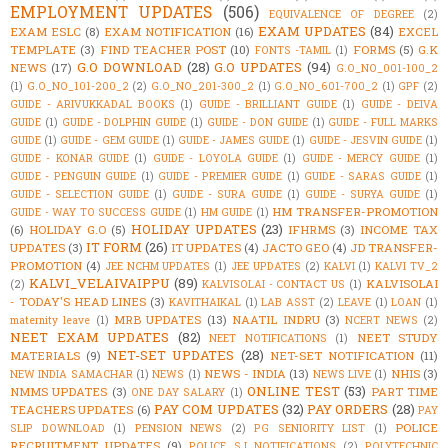
EMPLOYMENT UPDATES
(506)
EQUIVALENCE OF DEGREE
(2)
EXAM UPDATES
(84)
EXAM ESLC
(8)
EXAM NOTIFICATION
(16)
EXCEL
TEMPLATE
(3)
FIND TEACHER POST
(10)
FORMS
(5)
G.K
FONTS -TAMIL
(1)
G.O DOWNLOAD
(28)
G.O UPDATES
(94)
NEWS
(17)
G.O_NO_001-100_2
(1)
G.O_NO_101-200_2
(2)
G.O_NO_201-300_2
(1)
G.O_NO_601-700_2
(1)
GPF
(2)
GUIDE - ARIVUKKADAL BOOKS
(1)
GUIDE - BRILLIANT GUIDE
(1)
GUIDE - DEIVA
GUIDE
(1)
GUIDE - DOLPHIN GUIDE
(1)
GUIDE - DON GUIDE
(1)
GUIDE - FULL MARKS
GUIDE
(1)
GUIDE - GEM GUIDE
(1)
GUIDE - JAMES GUIDE
(1)
GUIDE - JESVIN GUIDE
(1)
GUIDE - KONAR GUIDE
(1)
GUIDE - LOYOLA GUIDE
(1)
GUIDE - MERCY GUIDE
(1)
GUIDE - PENGUIN GUIDE
(1)
GUIDE - PREMIER GUIDE
(1)
GUIDE - SARAS GUIDE
(1)
GUIDE - SELECTION GUIDE
(1)
GUIDE - SURA GUIDE
(1)
GUIDE - SURYA GUIDE
(1)
HM TRANSFER-PROMOTION
GUIDE - WAY TO SUCCESS GUIDE
(1)
HM GUIDE
(1)
HOLIDAY UPDATES
(23)
(6)
HOLIDAY G.O
(5)
IFHRMS
(3)
INCOME TAX
IT FORM
(26)
UPDATES
(3)
IT UPDATES
(4)
JACTO GEO
(4)
JD TRANSFER-
PROMOTION
(4)
JEE NCHM UPDATES
(1)
JEE UPDATES
(2)
KALVI
(1)
KALVI TV_2
KALVI_VELAIVAIPPU
(89)
KALVISOLAI
(2)
KALVISOLAI - CONTACT US
(1)
- TODAY'S HEAD LINES
(3)
KAVITHAIKAL
(1)
LAB ASST
(2)
LEAVE
(1)
LOAN
(1)
MRB UPDATES
(13)
NAATIL INDRU
(3)
maternity leave
(1)
NCERT NEWS
(2)
NEET EXAM UPDATES
(82)
NEET STUDY
NEET NOTIFICATIONS
(1)
NET-SET UPDATES
(28)
MATERIALS
(9)
NET-SET NOTIFICATION
(11)
NEWS - INDIA
(13)
NHIS
(3)
NEW INDIA SAMACHAR
(1)
NEWS
(1)
NEWS LIVE
(1)
ONLINE TEST
(53)
NMMS UPDATES
(3)
PART TIME
ONE DAY SALARY
(1)
PAY COM UPDATES
(32)
PAY ORDERS
(28)
TEACHERS UPDATES
(6)
PAY
POLICE
SLIP DOWNLOAD
(1)
PENSION NEWS
(2)
PG SENIORITY LIST
(1)
RECRUITMENT UPDATES
(9)
POLICE S.I NOTIFICATIONS
(2)
POLYTECHNIC