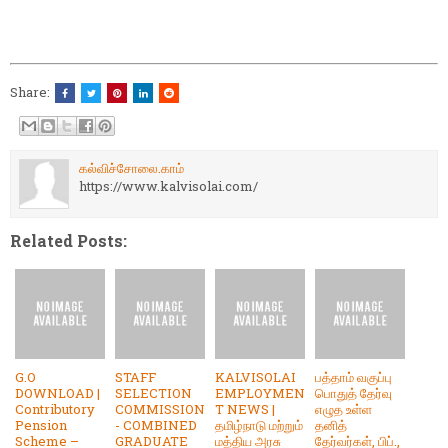
Share:
கல்விச்சோலை.காம்
https://www.kalvisolai.com/
Related Posts:
G.O
STAFF
KALVISOLAI
பத்தாம் வகுப்பு
DOWNLOAD |
SELECTION
EMPLOYMEN
பொதுத் தேர்வு
Contributory
COMMISSION
T NEWS |
எழுத உள்ள
Pension
- COMBINED
தமிழ்நாடு மற்றும்
தனித்
Scheme –
GRADUATE
மத்திய அரசு
தேர்வர்கள், பிப்.,