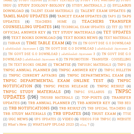
STUDY ZOOLOGY-BIOLOGY
(3)
SYLLABUS
URDU
(1)
STUDY_MATERIALS_2
(1)
DOWNLOAD
(6)
TALENT EXAM UPDATES
(6)
TALENT EXAM MATERIALS
(1)
TAMIL NADU UPDATES
(88)
TANCET EXAM UPDATES
(3)
TAPS
TAPS
(1)
TEACHERS TRANSFER
UPDATES
(4)
TEACHERS HOME
(1)
COUNSELLING UPDATES
(46)
TET
TECHNICAL EXAM UPDATES
(2)
TET
(1)
TET UPDATES
OFFICIAL ANSWER KEY
(6)
TET STUDY MATERIALS
(16)
(69)
TEXT BOOKS DOWNLOAD
(16)
TEXT BOOKS NEWS
(6)
TEXT MATERIALS
TIME TABLE EXAM
(41)
(1)
THIRAN
(1)
TN
(1)
TN GOVT DSE G.O DOWNLOAD
| பள்ளிக்கல்வி அரசாணை 1
(2)
TN GOVT DSE G.O DOWNLOAD | பள்ளிக்கல்வி அரசாணை 2
(1)
TN GOVT DSE G.O DOWNLOAD | பள்ளிக்கல்வி அரசாணை 3
(1)
TN GOVT DSE G.O
DOWNLOAD | பள்ளிக்கல்வி அரசாணை 4
(1)
TN PROMOTION - TRANSFER - COUSELLING
TNCMTSE
(5)
(1)
TN TEXT BOOKS ONLINE
(1)
TNFUSRC MATERIALS
(1)
TNPS
(1)
TNPSC ANNUAL PLANNER
(10)
TNPSC ANSWER KEY
(3)
TNPSC BULLETIN
TNPSC CURRENT AFFAIRS
(20)
TNPSC DEPARTMENTAL EXAM
(19)
(1)
TNPSC DEPARTMENTAL EXAM ONLINE TEST
(61)
TNPSC
NOTIFICATION
(53)
TNPSC PRESS RELEASE
(3)
TNPSC RESULT
(4)
TNPSC
TNPSC STUDY MATERIALS
(35)
TNPSC SYLLABUS
(1)
UPDATES
(196)
TOP-POSTS
(13)
TRANSFER
TNUSRB MATERIALS
(2)
UPDATES
(18)
TRB ANNUAL PLANNER
(7)
TRB ANSWER KEY
(4)
TRB BEO
TRB NOTIFICATIONS
(30)
TRB RESULT
(7)
(2)
TRB SPECIAL TEACHERS
(1)
TRB UPDATES
(161)
TRB STUDY MATERIALS
(3)
TRUST EXAM
(4)
TTSE
UGC NEWS
(4)
VIDEO
(6)
(2)
UPS UPDATES
(1)
VIDEOS FOR TNPSC
(1)
WEBSITE
(1)
What's New.
(1)
WHATSAPP UPLOAD 2023
(2)
எப்படி ?
(1)