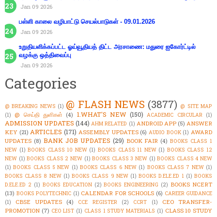
Jan 09 2026
பள்ளி காலை வழிபாட்டு செயல்பாடுகள் - 09.01.2026
Jan 09 2026
உறுதியளிக்கப்பட்ட ஓய்வூதியத் திட்ட அரசாணை: மதுரை ஐகோர்ட்டில்
வழக்கு ஒத்திவைப்பு
Jan 09 2026
Categories
@ FLASH NEWS
(3877)
@ BREAKING NEWS
(1)
@ SITE MAP
1.WHAT'S NEW
(150)
@ செய்தி துளிகள்
(4)
(1)
ACADEMIC CIRCULAR
(1)
ADMISSION UPDATES
(144)
ANDROID APP
(5)
ANSWER
AHM RELATED
(1)
ARTICLES
(171)
KEY
(21)
ASSEMBLY UPDATES
(6)
AWARD
AUDIO BOOK
(1)
BANK JOB UPDATES
(29)
UPDATES
(8)
BOOK FAIR
(4)
BOOKS CLASS 1
NEW
(1)
BOOKS CLASS 10 NEW
(1)
BOOKS CLASS 11 NEW
(1)
BOOKS CLASS 12
NEW
(1)
BOOKS CLASS 2 NEW
(1)
BOOKS CLASS 3 NEW
(1)
BOOKS CLASS 4 NEW
(1)
BOOKS CLASS 5 NEW
(1)
BOOKS CLASS 6 NEW
(1)
BOOKS CLASS 7 NEW
(1)
BOOKS CLASS 8 NEW
(1)
BOOKS CLASS 9 NEW
(1)
BOOKS D.ELE.ED 1
(1)
BOOKS
BOOKS NCERT
D.ELE.ED 2
(1)
BOOKS EDUCATION
(2)
BOOKS ENGINEERING
(2)
(13)
CALENDAR FOR SCHOOLS
(6)
BOOKS POLYTECHNIC
(1)
CAREER GUIDANCE
CBSE UPDATES
(4)
CEO TRANSFER-
(1)
CCE REGISTER
(2)
CCRT
(1)
PROMOTION
(7)
CLASS 10 STUDY
CEO LIST
(1)
CLASS 1 STUDY MATERIALS
(1)