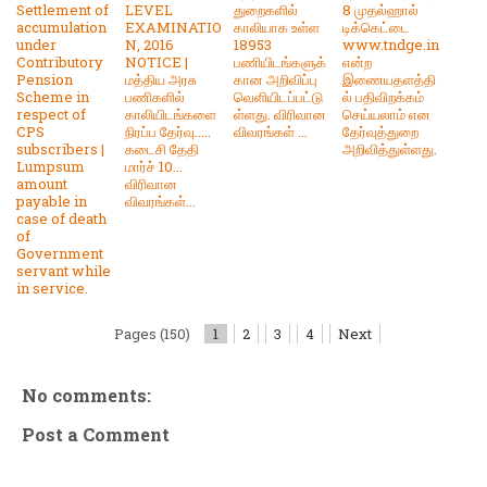
Settlement of
LEVEL
துறைகளில்
8 முதல்ஹால்
accumulation
EXAMINATIO
காலியாக உள்ள
டிக்கெட்டை
under
N, 2016
18953
www.tndge.in
Contributory
NOTICE |
பணியிடங்களுக்
என்ற
Pension
மத்திய அரசு
கான அறிவிப்பு
இணையதளத்தி
Scheme in
பணிகளில்
வெளியிடப்பட்டு
ல் பதிவிறக்கம்
respect of
காலியிடங்களை
ள்ளது. விரிவான
செய்யலாம் என
CPS
நிரப்ப தேர்வு.....
விவரங்கள் ...
தேர்வுத்துறை
subscribers |
கடைசி தேதி
அறிவித்துள்ளது.
Lumpsum
மார்ச் 10...
amount
விரிவான
payable in
விவரங்கள்...
case of death
of
Government
servant while
in service.
Pages (150)
1
2
3
4
Next
No comments:
Post a Comment