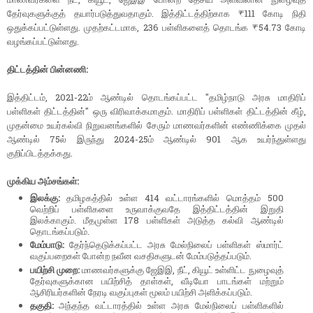
தேர்வுகளுக்குத் தயார்படுத்துவதாகும். இத்திட்டத்திற்காக ₹111 கோடி நிதி
ஒதுக்கப்பட்டுள்ளது. முதற்கட்டமாக, 236 பள்ளிகளைத் தொடங்க ₹54.73 கோடி
வழங்கப்பட்டுள்ளது.
திட்டத்தின் பின்னணி:
இத்திட்டம், 2021-22ம் ஆண்டில் தொடங்கப்பட்ட "தமிழ்நாடு அரசு மாதிரிப்
பள்ளிகள் திட்டத்தின்" ஒரு விரிவாக்கமாகும். மாதிரிப் பள்ளிகள் திட்டத்தின் கீழ்,
முதன்மை உயர்கல்வி நிறுவனங்களில் சேரும் மாணவர்களின் எண்ணிக்கை முதல்
ஆண்டில் 75ல் இருந்து 2024-25ம் ஆண்டில் 901 ஆக உயர்ந்துள்ளது
குறிப்பிடத்தக்கது.
முக்கிய அம்சங்கள்:
இலக்கு:
தமிழகத்தில் உள்ள 414 வட்டாரங்களில் மொத்தம் 500
வெற்றிப் பள்ளிகளை உருவாக்குவதே இத்திட்டத்தின் இறுதி
இலக்காகும். மீதமுள்ள 178 பள்ளிகள் அடுத்த கல்வி ஆண்டில்
தொடங்கப்படும்.
மேம்பாடு:
தேர்ந்தெடுக்கப்பட்ட அரசு மேல்நிலைப் பள்ளிகள் ஸ்மார்ட்
வகுப்பறைகள் போன்ற நவீன வசதிகளுடன் மேம்படுத்தப்படும்.
பயிற்சி முறை:
மாணவர்களுக்கு ஜேஇஇ, நீட், கியூட் உள்ளிட்ட நுழைவுத்
தேர்வுகளுக்கான பயிற்சித் தாள்கள், வீடியோ பாடங்கள் மற்றும்
ஆசிரியர்களின் நேரடி வகுப்புகள் மூலம் பயிற்சி அளிக்கப்படும்.
தகுதி:
அந்தந்த வட்டாரத்தில் உள்ள அரசு மேல்நிலைப் பள்ளிகளில்