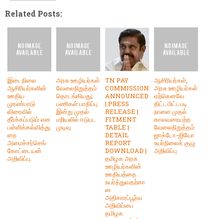
Related Posts:
இடைநிலை
அரசு ஊழியர்கள்
TN PAY
ஆசிரியர்கள்,
ஆசிரியர்களின்
வேலைநிறுத்தம்
COMMISSION
அரசு ஊழியர்கள்
ஊதிய
தொடங்கியது;
ANNOUNCED
ஏற்கெனவே
முரண்பாடு
பணிகள் பாதிப்பு
| PRESS
திட்டமிட்டபடி
விரைவில்
இன்று முதல்
RELEASE |
நாளை முதல்
தீர்க்கப்படும் என
மறியலில் ஈடுபட
FITMENT
காலவரையற்ற
பள்ளிக்கல்வித்து
முடிவு
TABLE |
வேலைநிறுத்தம்
றை
DETAIL
ஜாக்டோ-ஜியோ
அமைச்சர்செங்
REPORT
உயர்நிலைக் குழு
கோட்டையன்
DOWNLOAD |
அறிவிப்பு
அறிவிப்பு.
தமிழக அரசு
ஊழியர்களின்
ஊதியத்தை
உயர்த்துவதற்கா
ன
அதிகாரப்பூர்வ
அறிவிப்பை
தமிழக