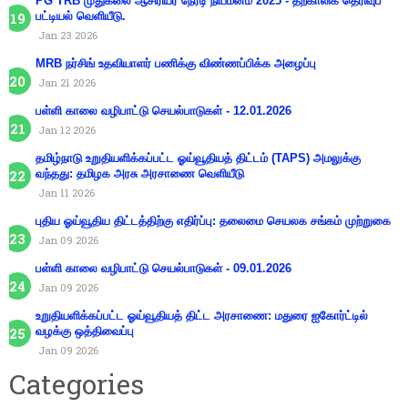
PG TRB முதுகலை ஆசிரியர் நேரடி நியமனம் 2025 - தற்காலிக தெரிவுப்
பட்டியல் வெளியீடு.
Jan 23 2026
MRB நர்சிங் உதவியாளர் பணிக்கு விண்ணப்பிக்க அழைப்பு
Jan 21 2026
பள்ளி காலை வழிபாட்டு செயல்பாடுகள் - 12.01.2026
Jan 12 2026
தமிழ்நாடு உறுதியளிக்கப்பட்ட ஓய்வூதியத் திட்டம் (TAPS) அமலுக்கு
வந்தது: தமிழக அரசு அரசாணை வெளியீடு
Jan 11 2026
புதிய ஓய்வூதிய திட்டத்திற்கு எதிர்ப்பு: தலைமை செயலக சங்கம் முற்றுகை
Jan 09 2026
பள்ளி காலை வழிபாட்டு செயல்பாடுகள் - 09.01.2026
Jan 09 2026
உறுதியளிக்கப்பட்ட ஓய்வூதியத் திட்ட அரசாணை: மதுரை ஐகோர்ட்டில்
வழக்கு ஒத்திவைப்பு
Jan 09 2026
Categories