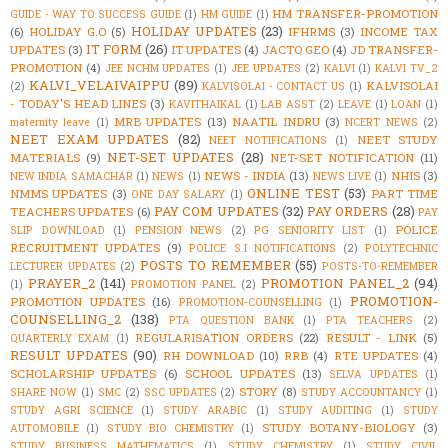
HM TRANSFER-PROMOTION
GUIDE - WAY TO SUCCESS GUIDE
(1)
HM GUIDE
(1)
HOLIDAY UPDATES
(23)
(6)
HOLIDAY G.O
(5)
IFHRMS
(3)
INCOME TAX
IT FORM
(26)
UPDATES
(3)
IT UPDATES
(4)
JACTO GEO
(4)
JD TRANSFER-
PROMOTION
(4)
JEE NCHM UPDATES
(1)
JEE UPDATES
(2)
KALVI
(1)
KALVI TV_2
KALVI_VELAIVAIPPU
(89)
KALVISOLAI
(2)
KALVISOLAI - CONTACT US
(1)
- TODAY'S HEAD LINES
(3)
KAVITHAIKAL
(1)
LAB ASST
(2)
LEAVE
(1)
LOAN
(1)
MRB UPDATES
(13)
NAATIL INDRU
(3)
maternity leave
(1)
NCERT NEWS
(2)
NEET EXAM UPDATES
(82)
NEET STUDY
NEET NOTIFICATIONS
(1)
NET-SET UPDATES
(28)
MATERIALS
(9)
NET-SET NOTIFICATION
(11)
NEWS - INDIA
(13)
NHIS
(3)
NEW INDIA SAMACHAR
(1)
NEWS
(1)
NEWS LIVE
(1)
ONLINE TEST
(53)
NMMS UPDATES
(3)
PART TIME
ONE DAY SALARY
(1)
PAY COM UPDATES
(32)
PAY ORDERS
(28)
TEACHERS UPDATES
(6)
PAY
POLICE
SLIP DOWNLOAD
(1)
PENSION NEWS
(2)
PG SENIORITY LIST
(1)
RECRUITMENT UPDATES
(9)
POLICE S.I NOTIFICATIONS
(2)
POLYTECHNIC
POSTS TO REMEMBER
(55)
LECTURER UPDATES
(2)
POSTS-TO-REMEMBER
PRAYER_2
(141)
PROMOTION PANEL_2
(94)
(1)
PROMOTION PANEL
(2)
PROMOTION-
PROMOTION UPDATES
(16)
PROMOTION-COUNSELLING
(1)
COUNSELLING_2
(138)
PTA QUESTION BANK
(1)
PTA TEACHERS
(2)
REGULARISATION ORDERS
(22)
RESULT - LINK
(5)
QUARTERLY EXAM
(1)
RESULT UPDATES
(90)
RH DOWNLOAD
(10)
RRB
(4)
RTE UPDATES
(4)
SCHOLARSHIP UPDATES
(6)
SCHOOL UPDATES
(13)
SELVA UPDATES
(1)
STORY
(8)
SHARE NOW
(1)
SMC
(2)
SSC UPDATES
(2)
STUDY ACCOUNTANCY
(1)
STUDY AGRI SCIENCE
(1)
STUDY ARABIC
(1)
STUDY AUDITING
(1)
STUDY
STUDY BOTANY-BIOLOGY
(3)
AUTOMOBILE
(1)
STUDY BIO CHEMISTRY
(1)
STUDY BUSINESS MATHEMATICS
(1)
STUDY CHEMISTRY
(1)
STUDY CIVIL