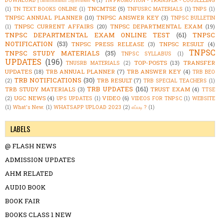
DOWNLOAD | பள்ளிக்கல்வி அரசாணை 4
(1)
TN PROMOTION - TRANSFER - COUSELLING
TNCMTSE
(5)
(1)
TN TEXT BOOKS ONLINE
(1)
TNFUSRC MATERIALS
(1)
TNPS
(1)
TNPSC ANNUAL PLANNER
(10)
TNPSC ANSWER KEY
(3)
TNPSC BULLETIN
TNPSC CURRENT AFFAIRS
(20)
TNPSC DEPARTMENTAL EXAM
(19)
(1)
TNPSC DEPARTMENTAL EXAM ONLINE TEST
(61)
TNPSC
NOTIFICATION
(53)
TNPSC PRESS RELEASE
(3)
TNPSC RESULT
(4)
TNPSC
TNPSC STUDY MATERIALS
(35)
TNPSC SYLLABUS
(1)
UPDATES
(196)
TOP-POSTS
(13)
TRANSFER
TNUSRB MATERIALS
(2)
UPDATES
(18)
TRB ANNUAL PLANNER
(7)
TRB ANSWER KEY
(4)
TRB BEO
TRB NOTIFICATIONS
(30)
TRB RESULT
(7)
(2)
TRB SPECIAL TEACHERS
(1)
TRB UPDATES
(161)
TRB STUDY MATERIALS
(3)
TRUST EXAM
(4)
TTSE
UGC NEWS
(4)
VIDEO
(6)
(2)
UPS UPDATES
(1)
VIDEOS FOR TNPSC
(1)
WEBSITE
(1)
What's New.
(1)
WHATSAPP UPLOAD 2023
(2)
எப்படி ?
(1)
LABELS
@ FLASH NEWS
ADMISSION UPDATES
AHM RELATED
AUDIO BOOK
BOOK FAIR
BOOKS CLASS 1 NEW