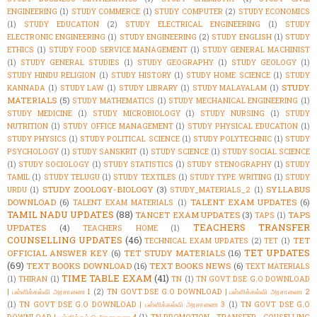
ENGINEERING
(1)
STUDY COMMERCE
(1)
STUDY COMPUTER
(2)
STUDY ECONOMICS
(1)
STUDY EDUCATION
(2)
STUDY ELECTRICAL ENGINEERING
(1)
STUDY
ELECTRONIC ENGINEERING
(1)
STUDY ENGINEERING
(2)
STUDY ENGLISH
(1)
STUDY
ETHICS
(1)
STUDY FOOD SERVICE MANAGEMENT
(1)
STUDY GENERAL MACHINIST
(1)
STUDY GENERAL STUDIES
(1)
STUDY GEOGRAPHY
(1)
STUDY GEOLOGY
(1)
STUDY HINDU RELIGION
(1)
STUDY HISTORY
(1)
STUDY HOME SCIENCE
(1)
STUDY
STUDY
KANNADA
(1)
STUDY LAW
(1)
STUDY LIBRARY
(1)
STUDY MALAYALAM
(1)
MATERIALS
(5)
STUDY MATHEMATICS
(1)
STUDY MECHANICAL ENGINEERING
(1)
STUDY MEDICINE
(1)
STUDY MICROBIOLOGY
(1)
STUDY NURSING
(1)
STUDY
NUTRITION
(1)
STUDY OFFICE MANAGEMENT
(1)
STUDY PHYSICAL EDUCATION
(1)
STUDY PHYSICS
(1)
STUDY POLITICAL SCIENCE
(1)
STUDY POLYTECHNIC
(1)
STUDY
PSYCHOLOGY
(1)
STUDY SANSKRIT
(1)
STUDY SCIENCE
(1)
STUDY SOCIAL SCIENCE
(1)
STUDY SOCIOLOGY
(1)
STUDY STATISTICS
(1)
STUDY STENOGRAPHY
(1)
STUDY
TAMIL
(1)
STUDY TELUGU
(1)
STUDY TEXTILES
(1)
STUDY TYPE WRITING
(1)
STUDY
STUDY ZOOLOGY-BIOLOGY
(3)
SYLLABUS
URDU
(1)
STUDY_MATERIALS_2
(1)
DOWNLOAD
(6)
TALENT EXAM UPDATES
(6)
TALENT EXAM MATERIALS
(1)
TAMIL NADU UPDATES
(88)
TANCET EXAM UPDATES
(3)
TAPS
TAPS
(1)
TEACHERS TRANSFER
UPDATES
(4)
TEACHERS HOME
(1)
COUNSELLING UPDATES
(46)
TET
TECHNICAL EXAM UPDATES
(2)
TET
(1)
TET UPDATES
OFFICIAL ANSWER KEY
(6)
TET STUDY MATERIALS
(16)
(69)
TEXT BOOKS DOWNLOAD
(16)
TEXT BOOKS NEWS
(6)
TEXT MATERIALS
TIME TABLE EXAM
(41)
(1)
THIRAN
(1)
TN
(1)
TN GOVT DSE G.O DOWNLOAD
| பள்ளிக்கல்வி அரசாணை 1
(2)
TN GOVT DSE G.O DOWNLOAD | பள்ளிக்கல்வி அரசாணை 2
(1)
TN GOVT DSE G.O DOWNLOAD | பள்ளிக்கல்வி அரசாணை 3
(1)
TN GOVT DSE G.O