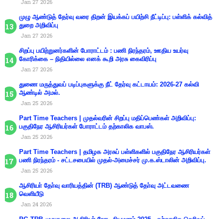
Jan 27 2026
முழு ஆண்டுத் தேர்வு வரை திறன் இயக்கப் பயிற்சி நீட்டிப்பு: பள்ளிக் கல்வித்
துறை அறிவிப்பு
Jan 27 2026
சிறப்பு பயிற்றுனர்களின் போராட்டம் : பணி நிரந்தரம், ஊதிய உயர்வு
கோரிக்கை – நிதியில்லை எனக் கூறி அரசு கைவிரிப்பு
Jan 27 2026
துணை மருத்துவப் படிப்புகளுக்கு நீட் தேர்வு கட்டாயம்: 2026-27 கல்வி
ஆண்டில் அமல்.
Jan 25 2026
Part Time Teachers | முதல்வரின் சிறப்பு மதிப்பெண்கள் அறிவிப்பு:
பகுதிநேர ஆசிரியர்கள் போராட்டம் தற்காலிக வாபஸ்.
Jan 25 2026
Part Time Teachers | தமிழக அரசுப் பள்ளிகளில் பகுதிநேர ஆசிரியர்கள்
பணி நிரந்தரம் - சட்டசபையில் முதல்-அமைச்சர் மு.க.ஸ்டாலின் அறிவிப்பு.
Jan 25 2026
ஆசிரியா் தோ்வு வாரியத்தின் (TRB) ஆண்டுத் தோ்வு அட்டவணை
வெளியீடு
Jan 24 2026