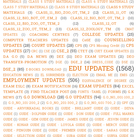
MATERIALS
(1)
CLASS 5 STUDY MATERIALS
(1)
CLASS 6 STUDY MATERIALS
(2)
CLASS 9 STUDY
CLASS 7 STUDY MATERIALS
(2)
CLASS 8 STUDY MATERIALS
(2)
MATERIALS
(3)
CLASS_11_BIO_ZOO_OT_TM_2
(12)
CLASS_11_OT
(4)
CLASS_12_BIO_BOT_OT_EM_2
(10)
CLASS_12_BIO_BOT_OT_TM_2
(10)
CLASS_12_BIO_ZOO_OT_TEM_2
(12)
CLASS_12_OT
(6)
CLASS_12_ZOO_OT_TEM_2
(13)
CLASS_12_ZOOLOGY_TM
(3)
CMAT
COLLEGE UPDATES
(25)
COACHING CENTRES
(7)
UPDATES
(1)
COUNSELLING
COMPUTER TEACHERS UPDATES
(11)
CoSE
(11)
UPDATES
(28)
COURT UPDATES
(28)
CPS
CPS
(5)
CPS Missing Credit
(1)
UPDATES
(27)
CSE_2
(55)
CTET
(3)
CRC
(1)
CSE
(2)
CUET EXAM UPDATES
(1)
D.A G.O
(5)
D.A NEWS
(8)
DEE
(11)
DEO EXAM UPDATES
(21)
DEO
TRANSFER-PROMOTION
(7)
DGE_2
(14)
DGE
(1)
DRESS_CODE
(1)
DSE
(1)
EDU UPDATES
(1568)
DSE_2
(85)
E-BOOKS DOWNLOAD
(1)
EDUCATION NEWS
(1)
EL SURRENDER
(1)
ELECTION
(2)
EMAIL ME
(1)
EMIS
(2)
EMPLOYMENT UPDATES
(506)
EQUIVALENCE OF DEGREE
(2)
EXAM UPDATES
(84)
EXAM ESLC
(8)
EXAM NOTIFICATION
(16)
EXCEL
TEMPLATE
(3)
FIND TEACHER POST
(10)
FORMS
(5)
G.K
FONTS -TAMIL
(1)
G.O DOWNLOAD
(28)
G.O UPDATES
(94)
NEWS
(17)
G.O_NO_001-100_2
(1)
G.O_NO_101-200_2
(2)
G.O_NO_201-300_2
(1)
G.O_NO_601-700_2
(1)
GPF
(2)
GUIDE - ARIVUKKADAL BOOKS
(1)
GUIDE - BRILLIANT GUIDE
(1)
GUIDE - DEIVA
GUIDE
(1)
GUIDE - DOLPHIN GUIDE
(1)
GUIDE - DON GUIDE
(1)
GUIDE - FULL MARKS
GUIDE
(1)
GUIDE - GEM GUIDE
(1)
GUIDE - JAMES GUIDE
(1)
GUIDE - JESVIN GUIDE
(1)
GUIDE - KONAR GUIDE
(1)
GUIDE - LOYOLA GUIDE
(1)
GUIDE - MERCY GUIDE
(1)
GUIDE - PENGUIN GUIDE
(1)
GUIDE - PREMIER GUIDE
(1)
GUIDE - SARAS GUIDE
(1)
GUIDE - SELECTION GUIDE
(1)
GUIDE - SURA GUIDE
(1)
GUIDE - SURYA GUIDE
(1)