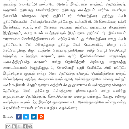
குறைந்து வெளிநாட்டு பண்பாடே அதிகம் இருப்பதாக வருத்தம் தெரிவித்தார்.
அதனால் தற்போது வெள்ளித்திரை தற்போது வைத்தியம் பார்க்க வேண்டிய
நிலையில் உள்ளதாக அவர் குறிப்பிட்டார். சின்னத்திரை குறித்து அவர்
குறிப்பிடுகையில், சின்னத்திரையில் தற்போது, உடற்பயிற்சி, அறஇலக்கியம், பக்தி
இலக்கியம், சட்டம், கவி அரங்கம், சமையல் உள்ளிட்ட ஏராளமான விஷயங்கள்
இருந்தாலும், அதே போல் படத்திருட்டும் இருப்பதாக குறிப்பிட்டார். இவ்விஷயம்
காரணமாக வெள்ளித்திரையை விட சற்றே மேம்பட்டது சின்னத்திரை என்று அவர்
குறிப்பிட்டார். பின் அச்சுத்துறை குறித்து அவர் பேசுகையில், இன்று நாம்
செம்மொழிக்கு விழா நடத்திக் கொண்டிருக்கிறோம். தமிழ் மொழி செம்மொழி
அந்தஸ்து பெற்றதற்கு காரணம், நாம் தமிழ் இலக்கியங்களை பாதுகாத்து
அவைத்திருப்பதே காரணம் என்று தெரிவித்தார். அவ்வாறு பாதுகாத்து
வைக்கப்படாமல் இருந்திருந்தால், செம்மொழி பற்றி பேசிக்கொண்டு மட்டுமே
இருந்திருக்க முடியும் என்று அவர் தெரிவித்தார்.மேலும் வெள்ளித்திரை மற்றும்
சின்னத்திரை குறித்து விமர்சனம் தரும் தகுதி அச்சுத்துறைக்கே உள்ளது என்றும்
அவர் கூறினார். மேலும் ஜனநாயகத்தின் 4வது தூணாகவும் அச்சுத்துறை உள்ளதாக
தெரிவித்த அவர், தற்போது அச்சுத்துறை இணையதளம் என்று வளர்ந்து
வருவதாகவும் தெரிவித்தார். இவையெல்லாம் வைத்து பார்க்கும் போது, தமிழை
வளர்க்கும் பெரும் மற்ற இரண்டு துறைகளை விட அச்சுத்துறைக்கே உள்ளது என்று
பேராசிரியர் சாலமன் பாப்பையா தீர்ப்பு வழங்கினார்.
Share: