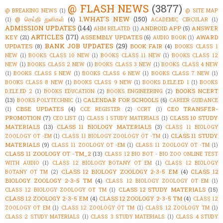
@ FLASH NEWS
(3877)
@ BREAKING NEWS
(1)
@ SITE MAP
1.WHAT'S NEW
(150)
@ செய்தி துளிகள்
(4)
(1)
ACADEMIC CIRCULAR
(1)
ADMISSION UPDATES
(144)
ANDROID APP
(5)
ANSWER
AHM RELATED
(1)
ARTICLES
(171)
KEY
(21)
ASSEMBLY UPDATES
(6)
AWARD
AUDIO BOOK
(1)
BANK JOB UPDATES
(29)
UPDATES
(8)
BOOK FAIR
(4)
BOOKS CLASS 1
NEW
(1)
BOOKS CLASS 10 NEW
(1)
BOOKS CLASS 11 NEW
(1)
BOOKS CLASS 12
NEW
(1)
BOOKS CLASS 2 NEW
(1)
BOOKS CLASS 3 NEW
(1)
BOOKS CLASS 4 NEW
(1)
BOOKS CLASS 5 NEW
(1)
BOOKS CLASS 6 NEW
(1)
BOOKS CLASS 7 NEW
(1)
BOOKS CLASS 8 NEW
(1)
BOOKS CLASS 9 NEW
(1)
BOOKS D.ELE.ED 1
(1)
BOOKS
BOOKS NCERT
D.ELE.ED 2
(1)
BOOKS EDUCATION
(2)
BOOKS ENGINEERING
(2)
(13)
CALENDAR FOR SCHOOLS
(6)
BOOKS POLYTECHNIC
(1)
CAREER GUIDANCE
CBSE UPDATES
(4)
CEO TRANSFER-
(1)
CCE REGISTER
(2)
CCRT
(1)
PROMOTION
(7)
CLASS 10 STUDY
CEO LIST
(1)
CLASS 1 STUDY MATERIALS
(1)
MATERIALS
(13)
CLASS 11 BIOLOGY MATERIALS
(3)
CLASS 11 BIOLOGY
CLASS 11 STUDY
ZOOLOGY OT -EM
(1)
CLASS 11 BIOLOGY ZOOLOGY OT -TM
(1)
MATERIALS
(9)
CLASS 11 ZOOLOGY OT -EM
(1)
CLASS 11 ZOOLOGY OT -TM
(1)
CLASS 11 ZOOLOGY OT -TM_2
(13)
CLASS 12 BIO BOT - BIO ZOO ONLINE TEST
WITH AUDIO
(1)
CLASS 12 BIOLOGY BOTANY OT EM
(1)
CLASS 12 BIOLOGY
CLASS 12 BIOLOGY ZOOLOGY 2-3-5 EM
(4)
CLASS 12
BOTANY OT TM
(2)
BIOLOGY ZOOLOGY 2-3-5 TM
(4)
CLASS 12 BIOLOGY ZOOLOGY OT EM
(1)
CLASS 12 STUDY MATERIALS
(15)
CLASS 12 BIOLOGY ZOOLOGY OT TM
(1)
CLASS 12 ZOOLOGY 2-3-5 EM
(4)
CLASS 12 ZOOLOGY 2-3-5 TM
(4)
CLASS 12
ZOOLOGY OT EM
(1)
CLASS 12 ZOOLOGY OT TM
(1)
CLASS 12 ZOOLOGY TM
(1)
CLASS 2 STUDY MATERIALS
(1)
CLASS 3 STUDY MATERIALS
(1)
CLASS 4 STUDY