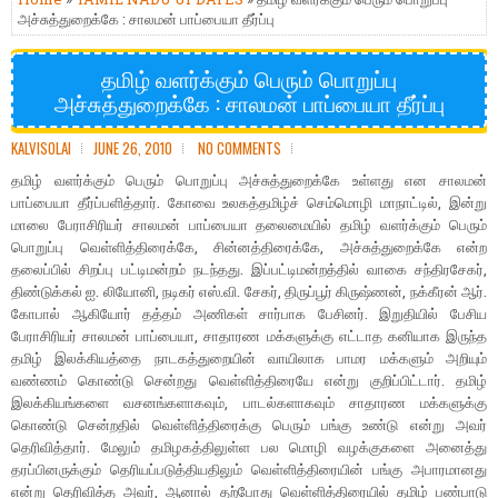
அச்சுத்துறைக்கே : சாலமன் பாப்பையா தீர்ப்பு
தமிழ் வளர்க்கும் பெரும் பொறுப்பு
அச்சுத்துறைக்கே : சாலமன் பாப்பையா தீர்ப்பு
KALVISOLAI
JUNE 26, 2010
NO COMMENTS
தமிழ் வளர்க்கும் பெரும் பொறுப்பு அச்சுத்துறைக்கே உள்ளது என சாலமன்
பாப்பையா தீர்ப்பளித்தார். கோவை உலகத்தமிழ்ச் செம்மொழி மாநாட்டில், இன்று
மாலை பேராசிரியர் சாலமன் பாப்பையா தலைமையில் தமிழ் வளர்க்கும் பெரும்
பொறுப்பு வெள்ளித்திரைக்கே, சின்னத்திரைக்கே, அச்சுத்துறைக்கே என்ற
தலைப்பில் சிறப்பு பட்டிமன்றம் நடந்தது. இப்பட்டிமன்றத்தில் வாகை சந்திரசேகர்,
திண்டுக்கல் ஐ. லியோனி, நடிகர் எஸ்.வி. சேகர், திருப்பூர் கிருஷ்ணன், நக்கீரன் ஆர்.
கோபால் ஆகியோர் தத்தம் அணிகள் சார்பாக பேசினர். இறுதியில் பேசிய
பேராசிரியர் சாலமன் பாப்பையா, சாதாரண மக்களுக்கு எட்டாத கனியாக இருந்த
தமிழ் இலக்கியத்தை நாடகத்துறையின் வாயிலாக பாமர மக்களும் அறியும்
வண்ணம் கொண்டு சென்றது வெள்ளித்திரையே என்று குறிப்பிட்டார். தமிழ்
இலக்கியங்களை வசனங்களாகவும், பாடல்களாகவும் சாதாரண மக்களுக்கு
கொண்டு சென்றதில் வெள்ளித்திரைக்கு பெரும் பங்கு உண்டு என்று அவர்
தெரிவித்தார். மேலும் தமிழகத்திலுள்ள பல மொழி வழக்குகளை அனைத்து
தரப்பினருக்கும் தெரியப்படுத்தியதிலும் வெள்ளித்திரையின் பங்கு அபாரமானது
என்று தெரிவித்த அவர், ஆனால் தற்போது வெள்ளித்திரையில் தமிழ் பண்பாடு