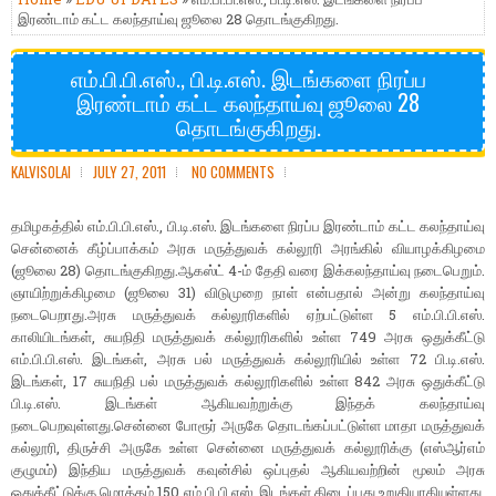
இரண்டாம் கட்ட கலந்தாய்வு ஜூலை 28 தொடங்குகிறது.
எம்.பி.பி.எஸ்., பி.டி.எஸ். இடங்களை நிரப்ப
இரண்டாம் கட்ட கலந்தாய்வு ஜூலை 28
தொடங்குகிறது.
KALVISOLAI
JULY 27, 2011
NO COMMENTS
தமிழகத்தில் எம்.பி.பி.எஸ்., பி.டி.எஸ். இடங்களை நிரப்ப இரண்டாம் கட்ட கலந்தாய்வு
சென்னைக் கீழ்ப்பாக்கம் அரசு மருத்துவக் கல்லூரி அரங்கில் வியாழக்கிழமை
(ஜூலை 28) தொடங்குகிறது.
ஆகஸ்ட் 4-ம் தேதி வரை இக்கலந்தாய்வு நடைபெறும்.
ஞாயிற்றுக்கிழமை (ஜூலை 31) விடுமுறை நாள் என்பதால் அன்று கலந்தாய்வு
நடைபெறாது.
அரசு மருத்துவக் கல்லூரிகளில்
ஏற்பட்டுள்ள 5 எம்.பி.பி.எஸ்.
காலியிடங்கள், சுயநிதி மருத்துவக் கல்லூரிகளில் உள்ள 749 அரசு ஒதுக்கீட்டு
எம்.பி.பி.எஸ். இடங்கள், அரசு பல் மருத்துவக் கல்லூரியில் உள்ள 72 பி.டி.எஸ்.
இடங்கள், 17 சுயநிதி பல் மருத்துவக் கல்லூரிகளில் உள்ள 842 அரசு ஒதுக்கீட்டு
பி.டி.எஸ். இடங்கள் ஆகியவற்றுக்கு இந்தக் கலந்தாய்வு
நடைபெறவுள்ளது.
சென்னை போரூர் அருகே தொடங்கப்பட்டுள்ள மாதா மருத்துவக்
கல்லூரி, திருச்சி அருகே உள்ள சென்னை மருத்துவக் கல்லூரிக்கு (எஸ்ஆர்எம்
குழுமம்) இந்திய மருத்துவக் கவுன்சில் ஒப்புதல் ஆகியவற்றின் மூலம் அரசு
ஒதுக்கீட்டுக்கு மொத்தம் 150 எம்.பி.பி.எஸ். இடங்கள் கிடைப்பது உறுதியாகியுள்ளது.