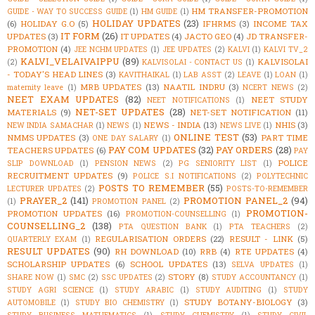
HM TRANSFER-PROMOTION
GUIDE - WAY TO SUCCESS GUIDE
(1)
HM GUIDE
(1)
HOLIDAY UPDATES
(23)
(6)
HOLIDAY G.O
(5)
IFHRMS
(3)
INCOME TAX
IT FORM
(26)
UPDATES
(3)
IT UPDATES
(4)
JACTO GEO
(4)
JD TRANSFER-
PROMOTION
(4)
JEE NCHM UPDATES
(1)
JEE UPDATES
(2)
KALVI
(1)
KALVI TV_2
KALVI_VELAIVAIPPU
(89)
KALVISOLAI
(2)
KALVISOLAI - CONTACT US
(1)
- TODAY'S HEAD LINES
(3)
KAVITHAIKAL
(1)
LAB ASST
(2)
LEAVE
(1)
LOAN
(1)
MRB UPDATES
(13)
NAATIL INDRU
(3)
maternity leave
(1)
NCERT NEWS
(2)
NEET EXAM UPDATES
(82)
NEET STUDY
NEET NOTIFICATIONS
(1)
NET-SET UPDATES
(28)
MATERIALS
(9)
NET-SET NOTIFICATION
(11)
NEWS - INDIA
(13)
NHIS
(3)
NEW INDIA SAMACHAR
(1)
NEWS
(1)
NEWS LIVE
(1)
ONLINE TEST
(53)
NMMS UPDATES
(3)
PART TIME
ONE DAY SALARY
(1)
PAY COM UPDATES
(32)
PAY ORDERS
(28)
TEACHERS UPDATES
(6)
PAY
POLICE
SLIP DOWNLOAD
(1)
PENSION NEWS
(2)
PG SENIORITY LIST
(1)
RECRUITMENT UPDATES
(9)
POLICE S.I NOTIFICATIONS
(2)
POLYTECHNIC
POSTS TO REMEMBER
(55)
LECTURER UPDATES
(2)
POSTS-TO-REMEMBER
PRAYER_2
(141)
PROMOTION PANEL_2
(94)
(1)
PROMOTION PANEL
(2)
PROMOTION-
PROMOTION UPDATES
(16)
PROMOTION-COUNSELLING
(1)
COUNSELLING_2
(138)
PTA QUESTION BANK
(1)
PTA TEACHERS
(2)
REGULARISATION ORDERS
(22)
RESULT - LINK
(5)
QUARTERLY EXAM
(1)
RESULT UPDATES
(90)
RH DOWNLOAD
(10)
RRB
(4)
RTE UPDATES
(4)
SCHOLARSHIP UPDATES
(6)
SCHOOL UPDATES
(13)
SELVA UPDATES
(1)
STORY
(8)
SHARE NOW
(1)
SMC
(2)
SSC UPDATES
(2)
STUDY ACCOUNTANCY
(1)
STUDY AGRI SCIENCE
(1)
STUDY ARABIC
(1)
STUDY AUDITING
(1)
STUDY
STUDY BOTANY-BIOLOGY
(3)
AUTOMOBILE
(1)
STUDY BIO CHEMISTRY
(1)