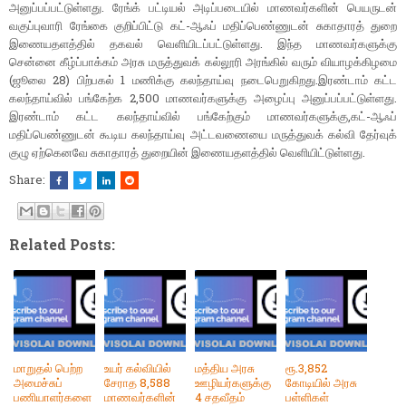
அனுப்பப்பட்டுள்ளது. ரேங்க் பட்டியல் அடிப்படையில் மாணவர்களின் பெயருடன்
வகுப்புவாரி ரேங்கை குறிப்பிட்டு கட்-ஆஃப் மதிப்பெண்ணுடன் சுகாதாரத் துறை
இணையதளத்தில் தகவல் வெளியிடப்பட்டுள்ளது. இந்த மாணவர்களுக்கு
சென்னை கீழ்ப்பாக்கம் அரசு மருத்துவக் கல்லூரி அரங்கில் வரும் வியாழக்கிழமை
(ஜூலை 28) பிற்பகல் 1 மணிக்கு கலந்தாய்வு நடைபெறுகிறது.
இரண்டாம் கட்ட
கலந்தாய்வில் பங்கேற்க 2,500 மாணவர்களுக்கு அழைப்பு அனுப்பப்பட்டுள்ளது.
இரண்டாம் கட்ட கலந்தாய்வில் பங்கேற்கும் மாணவர்களுக்கு,
கட்-ஆஃப்
மதிப்பெண்ணுடன் கூடிய கலந்தாய்வு அட்டவணையை மருத்துவக் கல்வி தேர்வுக்
குழு ஏற்கெனவே சுகாதாரத் துறையின் இணையதளத்தில் வெளியிட்டுள்ளது.
Share:
Related Posts:
மாறுதல் பெற்ற
உயர் கல்வியில்
மத்திய அரசு
ரூ.3,852
அமைச்சுப்
சேராத 8,588
ஊழியர்களுக்கு
கோடியில் அரசு
பணியாளர்களை
மாணவர்களின்
4 சதவீதம்
பள்ளிகள்