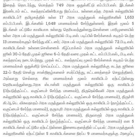
இதைத் தொடர்ந்து, மொத்தம் 749 அரசு ஒதுக்கீட்டு எம்.பி.பி.எஸ். இடங்கள்
இரண்டாம் கட்ட கலந்தாய்வின்போது நிரப்பப்பட உள்ளன.
எந்த அரசுக் கல்லூரியில்
காலியிடம்? தமிழகத்தில் உள்ள 17 அரசு மருத்துவக் கல்லூரிகளின் 1,653
எம்.பி.பி.எஸ். இடங்களில் 1,648 மாணவர்கள் சேர்ந்துள்ளனர். இதன் மூலம் 5
இடங்கள் மட்டுமே காலியாக உள்ளது தெரியவந்துள்ளது.
சென்னை பாரிமுனையில்
உள்ள அரசு பல் மருத்துவக் கல்லூரியில் பி.டி.எஸ். படிப்பில் சேர்க்கைக் கடிதம் பெற்ற
13 மாணவர்களும் சேர்ந்து விட்டனர்; அரசு பல் மருத்துவக் கல்லூரியில் 72 பி.டி.எஸ்.
காலியிடங்கள் உள்ளன.
சென்னைக் கீழ்ப்பாக்கம் அரசு மருத்துவக் கல்லூரியில்
ஜூன் 30-ம் தேதி முதல் ஜூலை 6-ம் தேதி வரை முதல் கட்ட எம்.பி.பி.எஸ்., பி.டி.எஸ்.
கலந்தாய்வு நடைபெற்றது. முதல் கட்ட கலந்தாய்வு மூலம் சேர்க்கைக் கடிதம் பெற்ற
மாணவர்கள் ஒதுக்கீடு செய்யப்பட்ட அரசு மருத்துவக் கல்லூரிக்கு கடந்த ஜூலை
22-ம் தேதி சென்று சான்றிதழ்களைச் சமர்ப்பித்து, கட்டணத்தைச் செலுத்தினர்.
அவ்வாறு செல்லாத சில மாணவர்கள் மூலம் காலியிடம் ஏற்பட்டுள்ளது
தெரியவந்துள்ளது.
அரசு ஸ்டான்லி மருத்துவக் கல்லூரியில் ஒரு காலியிடம்
(பிற்படுத்தப்பட்ட வகுப்பைச் சேர்ந்த மாணவர்), திருநெல்வேலி அரசு மருத்துவக்
கல்லூரியில் ஒரு காலியிடம் (பிற்படுத்தப்பட்ட வகுப்பைச் சேர்ந்த மாணவர்), திருச்சி
கி.ஆ.பெ. விசுவநாதம் அரசு மருத்துவக் கல்லூரியில் ஒரு காலியிடம் (தாழ்த்தப்பட்ட
வகுப்பைச் சேர்ந்த மாணவர்), தருமபுரி அரசு மருத்துவக் கல்லூரியில் ஒரு காலியிடம்
(பிற்படுத்தப்பட்ட வகுப்பைச் சேர்ந்த மாணவர்), திருவாரூர் அரசு மருத்துவக்
கல்லூரியில் ஒரு காலியிடம் (தாழ்த்தப்பட்ட வகுப்பைச் சேர்ந்த மாணவர்) என 5
காலியிடங்கள் மட்டுமே ஏற்பட்டுள்ளன.
இணையதளத்தில் பட்டியல்: அரசு மருத்துவக்
கல்லூரிகளில் ஏற்பட்டுள்ள 5 காலியிடங்களை நிரப்ப 9 மாணவர்களுக்கு அழைப்பு