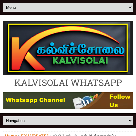
KALVISOLAI WHATSAPP
Home
»
EDU UPDATES
» எம்.பி.பி.எஸ்., பி.டி.எஸ். இடங்களை நிரப்ப