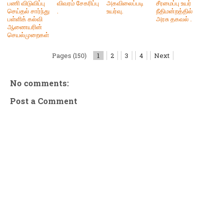
பணி விடுவிப்பு
விவரம் சேகரிப்பு
அகவிலைப்படி
சீரமைப்பு உயர்
செய்தல் சார்ந்து
.
உயர்வு.
நீதிமன்றத்தில்
பள்ளிக் கல்வி
அரசு தகவல் .
ஆணையரின்
செயல்முறைகள்
Pages (150)
1
2
3
4
Next
No comments:
Post a Comment