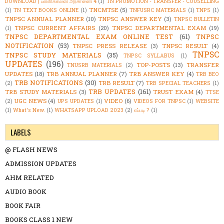
DOWNLOAD | பள்ளிக்கல்வி அரசாணை 4
(1)
TN PROMOTION - TRANSFER - COUSELLING
TNCMTSE
(5)
(1)
TN TEXT BOOKS ONLINE
(1)
TNFUSRC MATERIALS
(1)
TNPS
(1)
TNPSC ANNUAL PLANNER
(10)
TNPSC ANSWER KEY
(3)
TNPSC BULLETIN
TNPSC CURRENT AFFAIRS
(20)
TNPSC DEPARTMENTAL EXAM
(19)
(1)
TNPSC DEPARTMENTAL EXAM ONLINE TEST
(61)
TNPSC
NOTIFICATION
(53)
TNPSC PRESS RELEASE
(3)
TNPSC RESULT
(4)
TNPSC
TNPSC STUDY MATERIALS
(35)
TNPSC SYLLABUS
(1)
UPDATES
(196)
TOP-POSTS
(13)
TRANSFER
TNUSRB MATERIALS
(2)
UPDATES
(18)
TRB ANNUAL PLANNER
(7)
TRB ANSWER KEY
(4)
TRB BEO
TRB NOTIFICATIONS
(30)
TRB RESULT
(7)
(2)
TRB SPECIAL TEACHERS
(1)
TRB UPDATES
(161)
TRB STUDY MATERIALS
(3)
TRUST EXAM
(4)
TTSE
UGC NEWS
(4)
VIDEO
(6)
(2)
UPS UPDATES
(1)
VIDEOS FOR TNPSC
(1)
WEBSITE
(1)
What's New.
(1)
WHATSAPP UPLOAD 2023
(2)
எப்படி ?
(1)
LABELS
@ FLASH NEWS
ADMISSION UPDATES
AHM RELATED
AUDIO BOOK
BOOK FAIR
BOOKS CLASS 1 NEW