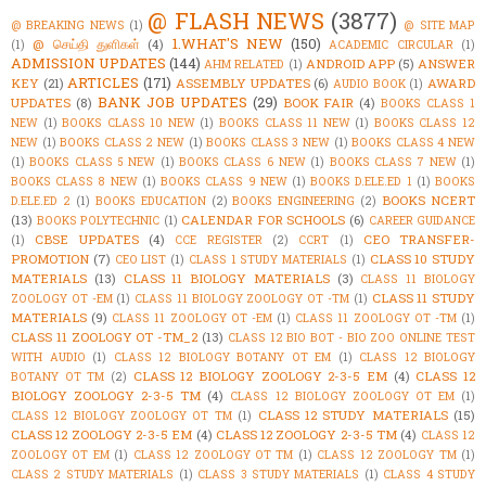
@ FLASH NEWS
(3877)
@ BREAKING NEWS
(1)
@ SITE MAP
1.WHAT'S NEW
(150)
@ செய்தி துளிகள்
(4)
(1)
ACADEMIC CIRCULAR
(1)
ADMISSION UPDATES
(144)
ANDROID APP
(5)
ANSWER
AHM RELATED
(1)
ARTICLES
(171)
KEY
(21)
ASSEMBLY UPDATES
(6)
AWARD
AUDIO BOOK
(1)
BANK JOB UPDATES
(29)
UPDATES
(8)
BOOK FAIR
(4)
BOOKS CLASS 1
NEW
(1)
BOOKS CLASS 10 NEW
(1)
BOOKS CLASS 11 NEW
(1)
BOOKS CLASS 12
NEW
(1)
BOOKS CLASS 2 NEW
(1)
BOOKS CLASS 3 NEW
(1)
BOOKS CLASS 4 NEW
(1)
BOOKS CLASS 5 NEW
(1)
BOOKS CLASS 6 NEW
(1)
BOOKS CLASS 7 NEW
(1)
BOOKS CLASS 8 NEW
(1)
BOOKS CLASS 9 NEW
(1)
BOOKS D.ELE.ED 1
(1)
BOOKS
BOOKS NCERT
D.ELE.ED 2
(1)
BOOKS EDUCATION
(2)
BOOKS ENGINEERING
(2)
(13)
CALENDAR FOR SCHOOLS
(6)
BOOKS POLYTECHNIC
(1)
CAREER GUIDANCE
CBSE UPDATES
(4)
CEO TRANSFER-
(1)
CCE REGISTER
(2)
CCRT
(1)
PROMOTION
(7)
CLASS 10 STUDY
CEO LIST
(1)
CLASS 1 STUDY MATERIALS
(1)
MATERIALS
(13)
CLASS 11 BIOLOGY MATERIALS
(3)
CLASS 11 BIOLOGY
CLASS 11 STUDY
ZOOLOGY OT -EM
(1)
CLASS 11 BIOLOGY ZOOLOGY OT -TM
(1)
MATERIALS
(9)
CLASS 11 ZOOLOGY OT -EM
(1)
CLASS 11 ZOOLOGY OT -TM
(1)
CLASS 11 ZOOLOGY OT -TM_2
(13)
CLASS 12 BIO BOT - BIO ZOO ONLINE TEST
WITH AUDIO
(1)
CLASS 12 BIOLOGY BOTANY OT EM
(1)
CLASS 12 BIOLOGY
CLASS 12 BIOLOGY ZOOLOGY 2-3-5 EM
(4)
CLASS 12
BOTANY OT TM
(2)
BIOLOGY ZOOLOGY 2-3-5 TM
(4)
CLASS 12 BIOLOGY ZOOLOGY OT EM
(1)
CLASS 12 STUDY MATERIALS
(15)
CLASS 12 BIOLOGY ZOOLOGY OT TM
(1)
CLASS 12 ZOOLOGY 2-3-5 EM
(4)
CLASS 12 ZOOLOGY 2-3-5 TM
(4)
CLASS 12
ZOOLOGY OT EM
(1)
CLASS 12 ZOOLOGY OT TM
(1)
CLASS 12 ZOOLOGY TM
(1)
CLASS 2 STUDY MATERIALS
(1)
CLASS 3 STUDY MATERIALS
(1)
CLASS 4 STUDY