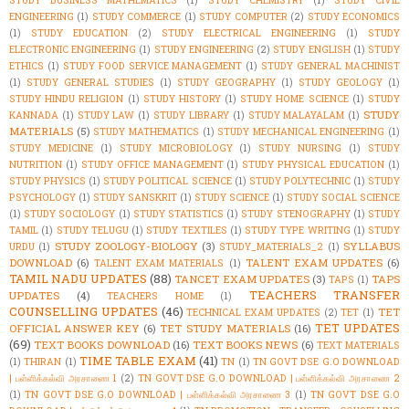
STUDY BUSINESS MATHEMATICS
(1)
STUDY CHEMISTRY
(1)
STUDY CIVIL
ENGINEERING
(1)
STUDY COMMERCE
(1)
STUDY COMPUTER
(2)
STUDY ECONOMICS
(1)
STUDY EDUCATION
(2)
STUDY ELECTRICAL ENGINEERING
(1)
STUDY
ELECTRONIC ENGINEERING
(1)
STUDY ENGINEERING
(2)
STUDY ENGLISH
(1)
STUDY
ETHICS
(1)
STUDY FOOD SERVICE MANAGEMENT
(1)
STUDY GENERAL MACHINIST
(1)
STUDY GENERAL STUDIES
(1)
STUDY GEOGRAPHY
(1)
STUDY GEOLOGY
(1)
STUDY HINDU RELIGION
(1)
STUDY HISTORY
(1)
STUDY HOME SCIENCE
(1)
STUDY
STUDY
KANNADA
(1)
STUDY LAW
(1)
STUDY LIBRARY
(1)
STUDY MALAYALAM
(1)
MATERIALS
(5)
STUDY MATHEMATICS
(1)
STUDY MECHANICAL ENGINEERING
(1)
STUDY MEDICINE
(1)
STUDY MICROBIOLOGY
(1)
STUDY NURSING
(1)
STUDY
NUTRITION
(1)
STUDY OFFICE MANAGEMENT
(1)
STUDY PHYSICAL EDUCATION
(1)
STUDY PHYSICS
(1)
STUDY POLITICAL SCIENCE
(1)
STUDY POLYTECHNIC
(1)
STUDY
PSYCHOLOGY
(1)
STUDY SANSKRIT
(1)
STUDY SCIENCE
(1)
STUDY SOCIAL SCIENCE
(1)
STUDY SOCIOLOGY
(1)
STUDY STATISTICS
(1)
STUDY STENOGRAPHY
(1)
STUDY
TAMIL
(1)
STUDY TELUGU
(1)
STUDY TEXTILES
(1)
STUDY TYPE WRITING
(1)
STUDY
STUDY ZOOLOGY-BIOLOGY
(3)
SYLLABUS
URDU
(1)
STUDY_MATERIALS_2
(1)
DOWNLOAD
(6)
TALENT EXAM UPDATES
(6)
TALENT EXAM MATERIALS
(1)
TAMIL NADU UPDATES
(88)
TANCET EXAM UPDATES
(3)
TAPS
TAPS
(1)
TEACHERS TRANSFER
UPDATES
(4)
TEACHERS HOME
(1)
COUNSELLING UPDATES
(46)
TET
TECHNICAL EXAM UPDATES
(2)
TET
(1)
TET UPDATES
OFFICIAL ANSWER KEY
(6)
TET STUDY MATERIALS
(16)
(69)
TEXT BOOKS DOWNLOAD
(16)
TEXT BOOKS NEWS
(6)
TEXT MATERIALS
TIME TABLE EXAM
(41)
(1)
THIRAN
(1)
TN
(1)
TN GOVT DSE G.O DOWNLOAD
| பள்ளிக்கல்வி அரசாணை 1
(2)
TN GOVT DSE G.O DOWNLOAD | பள்ளிக்கல்வி அரசாணை 2
(1)
TN GOVT DSE G.O DOWNLOAD | பள்ளிக்கல்வி அரசாணை 3
(1)
TN GOVT DSE G.O