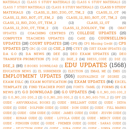
MATERIALS
(1)
CLASS 5 STUDY MATERIALS
(1)
CLASS 6 STUDY MATERIALS
(2)
CLASS 9 STUDY
CLASS 7 STUDY MATERIALS
(2)
CLASS 8 STUDY MATERIALS
(2)
MATERIALS
(3)
CLASS_11_BIO_ZOO_OT_TM_2
(12)
CLASS_11_OT
(4)
CLASS_12_BIO_BOT_OT_EM_2
(10)
CLASS_12_BIO_BOT_OT_TM_2
(10)
CLASS_12_BIO_ZOO_OT_TEM_2
(12)
CLASS_12_OT
(6)
CLASS_12_ZOO_OT_TEM_2
(13)
CLASS_12_ZOOLOGY_TM
(3)
CMAT
COLLEGE UPDATES
(25)
COACHING CENTRES
(7)
UPDATES
(1)
COUNSELLING
COMPUTER TEACHERS UPDATES
(11)
CoSE
(11)
UPDATES
(28)
COURT UPDATES
(28)
CPS
CPS
(5)
CPS Missing Credit
(1)
UPDATES
(27)
CSE_2
(55)
CTET
(3)
CRC
(1)
CSE
(2)
CUET EXAM UPDATES
(1)
D.A G.O
(5)
D.A NEWS
(8)
DEE
(11)
DEO EXAM UPDATES
(21)
DEO
TRANSFER-PROMOTION
(7)
DGE_2
(14)
DGE
(1)
DRESS_CODE
(1)
DSE
(1)
EDU UPDATES
(1568)
DSE_2
(85)
E-BOOKS DOWNLOAD
(1)
EDUCATION NEWS
(1)
EL SURRENDER
(1)
ELECTION
(2)
EMAIL ME
(1)
EMIS
(2)
EMPLOYMENT UPDATES
(506)
EQUIVALENCE OF DEGREE
(2)
EXAM UPDATES
(84)
EXAM ESLC
(8)
EXAM NOTIFICATION
(16)
EXCEL
TEMPLATE
(3)
FIND TEACHER POST
(10)
FORMS
(5)
G.K
FONTS -TAMIL
(1)
G.O DOWNLOAD
(28)
G.O UPDATES
(94)
NEWS
(17)
G.O_NO_001-100_2
(1)
G.O_NO_101-200_2
(2)
G.O_NO_201-300_2
(1)
G.O_NO_601-700_2
(1)
GPF
(2)
GUIDE - ARIVUKKADAL BOOKS
(1)
GUIDE - BRILLIANT GUIDE
(1)
GUIDE - DEIVA
GUIDE
(1)
GUIDE - DOLPHIN GUIDE
(1)
GUIDE - DON GUIDE
(1)
GUIDE - FULL MARKS
GUIDE
(1)
GUIDE - GEM GUIDE
(1)
GUIDE - JAMES GUIDE
(1)
GUIDE - JESVIN GUIDE
(1)
GUIDE - KONAR GUIDE
(1)
GUIDE - LOYOLA GUIDE
(1)
GUIDE - MERCY GUIDE
(1)
GUIDE - PENGUIN GUIDE
(1)
GUIDE - PREMIER GUIDE
(1)
GUIDE - SARAS GUIDE
(1)
GUIDE - SELECTION GUIDE
(1)
GUIDE - SURA GUIDE
(1)
GUIDE - SURYA GUIDE
(1)