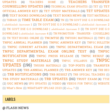
TEACHERS TRANSFER
UPDATES
(4)
TEACHERS HOME
(1)
COUNSELLING UPDATES
(46)
TET
TECHNICAL EXAM UPDATES
(2)
TET
(1)
TET UPDATES
OFFICIAL ANSWER KEY
(6)
TET STUDY MATERIALS
(16)
(69)
TEXT BOOKS DOWNLOAD
(16)
TEXT BOOKS NEWS
(6)
TEXT MATERIALS
TIME TABLE EXAM
(41)
(1)
THIRAN
(1)
TN
(1)
TN GOVT DSE G.O DOWNLOAD
| பள்ளிக்கல்வி அரசாணை 1
(2)
TN GOVT DSE G.O DOWNLOAD | பள்ளிக்கல்வி அரசாணை 2
(1)
TN GOVT DSE G.O DOWNLOAD | பள்ளிக்கல்வி அரசாணை 3
(1)
TN GOVT DSE G.O
DOWNLOAD | பள்ளிக்கல்வி அரசாணை 4
(1)
TN PROMOTION - TRANSFER - COUSELLING
TNCMTSE
(5)
(1)
TN TEXT BOOKS ONLINE
(1)
TNFUSRC MATERIALS
(1)
TNPS
(1)
TNPSC ANNUAL PLANNER
(10)
TNPSC ANSWER KEY
(3)
TNPSC BULLETIN
TNPSC CURRENT AFFAIRS
(20)
TNPSC DEPARTMENTAL EXAM
(19)
(1)
TNPSC DEPARTMENTAL EXAM ONLINE TEST
(61)
TNPSC
NOTIFICATION
(53)
TNPSC PRESS RELEASE
(3)
TNPSC RESULT
(4)
TNPSC
TNPSC STUDY MATERIALS
(35)
TNPSC SYLLABUS
(1)
UPDATES
(196)
TOP-POSTS
(13)
TRANSFER
TNUSRB MATERIALS
(2)
UPDATES
(18)
TRB ANNUAL PLANNER
(7)
TRB ANSWER KEY
(4)
TRB BEO
TRB NOTIFICATIONS
(30)
TRB RESULT
(7)
(2)
TRB SPECIAL TEACHERS
(1)
TRB UPDATES
(161)
TRB STUDY MATERIALS
(3)
TRUST EXAM
(4)
TTSE
UGC NEWS
(4)
VIDEO
(6)
(2)
UPS UPDATES
(1)
VIDEOS FOR TNPSC
(1)
WEBSITE
(1)
What's New.
(1)
WHATSAPP UPLOAD 2023
(2)
எப்படி ?
(1)
LABELS
@ FLASH NEWS