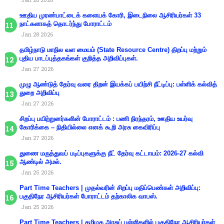
ஊதிய முரண்பாட்டைக் களையக் கோரி, இடைநிலை ஆசிரியர்கள் 33
நாட்களாகத் தொடர்ந்து போராட்டம்
Jan 28 2026
தமிழ்நாடு மாநில வள மையம் (State Resource Centre) திறப்பு மற்றும்
புதிய பாடப்புத்தகங்கள் குறித்த அறிவிப்புகள்.
Jan 27 2026
முழு ஆண்டுத் தேர்வு வரை திறன் இயக்கப் பயிற்சி நீட்டிப்பு: பள்ளிக் கல்வித்
துறை அறிவிப்பு
Jan 27 2026
சிறப்பு பயிற்றுனர்களின் போராட்டம் : பணி நிரந்தரம், ஊதிய உயர்வு
கோரிக்கை – நிதியில்லை எனக் கூறி அரசு கைவிரிப்பு
Jan 27 2026
துணை மருத்துவப் படிப்புகளுக்கு நீட் தேர்வு கட்டாயம்: 2026-27 கல்வி
ஆண்டில் அமல்.
Jan 25 2026
Part Time Teachers | முதல்வரின் சிறப்பு மதிப்பெண்கள் அறிவிப்பு:
பகுதிநேர ஆசிரியர்கள் போராட்டம் தற்காலிக வாபஸ்.
Jan 25 2026
Part Time Teachers | தமிழக அரசுப் பள்ளிகளில் பகுதிநேர ஆசிரியர்கள்