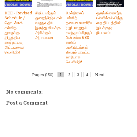
DEE - Revised
சிறப்பு மற்றும்
மேல்நிலைப்
ஒருங்கிணைந்த
Schedule /
துறைத்தேர்வுகள்
பள்ளித்
பள்ளிக்கல்வித்து
தொடக்கக்
எழுதுவதில்
தலைமையாசிரிய
றை திட்டத்தின்
கல்வித்
இருந்து விலக்கு
ர் இடமாறுதல்
இயக்குநர்
துறைக்கு
அளிக்கும்
கலந்தாய்விற்குப்
நியமனம்
திருத்திய
அரசாணை
பின் உள்ள 680
கலந்தாய்வு
காலிப்
அட்டவணை
பணியிடங்கள்
வெளியீடு
விவரம் மாவட்ட
வாரியாக
வெளியீடு!
Pages (150)
1
2
3
4
Next
No comments:
Post a Comment