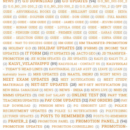
G.O DOWNLOAD
(28)
G.O UPDATES
(94)
NEWS
(17)
G.O_NO_001-100_2
(1)
G.O_NO_101-200_2
(2)
G.O_NO_201-300_2
(1)
G.O_NO_601-700_2
(1)
GPF
(2)
GUIDE - ARIVUKKADAL BOOKS
(1)
GUIDE - BRILLIANT GUIDE
(1)
GUIDE - DEIVA
GUIDE
(1)
GUIDE - DOLPHIN GUIDE
(1)
GUIDE - DON GUIDE
(1)
GUIDE - FULL MARKS
GUIDE
(1)
GUIDE - GEM GUIDE
(1)
GUIDE - JAMES GUIDE
(1)
GUIDE - JESVIN GUIDE
(1)
GUIDE - KONAR GUIDE
(1)
GUIDE - LOYOLA GUIDE
(1)
GUIDE - MERCY GUIDE
(1)
GUIDE - PENGUIN GUIDE
(1)
GUIDE - PREMIER GUIDE
(1)
GUIDE - SARAS GUIDE
(1)
GUIDE - SELECTION GUIDE
(1)
GUIDE - SURA GUIDE
(1)
GUIDE - SURYA GUIDE
(1)
HM TRANSFER-PROMOTION
GUIDE - WAY TO SUCCESS GUIDE
(1)
HM GUIDE
(1)
HOLIDAY UPDATES
(23)
(6)
HOLIDAY G.O
(5)
IFHRMS
(3)
INCOME TAX
IT FORM
(26)
UPDATES
(3)
IT UPDATES
(4)
JACTO GEO
(4)
JD TRANSFER-
PROMOTION
(4)
JEE NCHM UPDATES
(1)
JEE UPDATES
(2)
KALVI
(1)
KALVI TV_2
KALVI_VELAIVAIPPU
(89)
KALVISOLAI
(2)
KALVISOLAI - CONTACT US
(1)
- TODAY'S HEAD LINES
(3)
KAVITHAIKAL
(1)
LAB ASST
(2)
LEAVE
(1)
LOAN
(1)
MRB UPDATES
(13)
NAATIL INDRU
(3)
maternity leave
(1)
NCERT NEWS
(2)
NEET EXAM UPDATES
(82)
NEET STUDY
NEET NOTIFICATIONS
(1)
NET-SET UPDATES
(28)
MATERIALS
(9)
NET-SET NOTIFICATION
(11)
NEWS - INDIA
(13)
NHIS
(3)
NEW INDIA SAMACHAR
(1)
NEWS
(1)
NEWS LIVE
(1)
ONLINE TEST
(53)
NMMS UPDATES
(3)
PART TIME
ONE DAY SALARY
(1)
PAY COM UPDATES
(32)
PAY ORDERS
(28)
TEACHERS UPDATES
(6)
PAY
POLICE
SLIP DOWNLOAD
(1)
PENSION NEWS
(2)
PG SENIORITY LIST
(1)
RECRUITMENT UPDATES
(9)
POLICE S.I NOTIFICATIONS
(2)
POLYTECHNIC
POSTS TO REMEMBER
(55)
LECTURER UPDATES
(2)
POSTS-TO-REMEMBER
PRAYER_2
(141)
PROMOTION PANEL_2
(94)
(1)
PROMOTION PANEL
(2)
PROMOTION-
PROMOTION UPDATES
(16)
PROMOTION-COUNSELLING
(1)