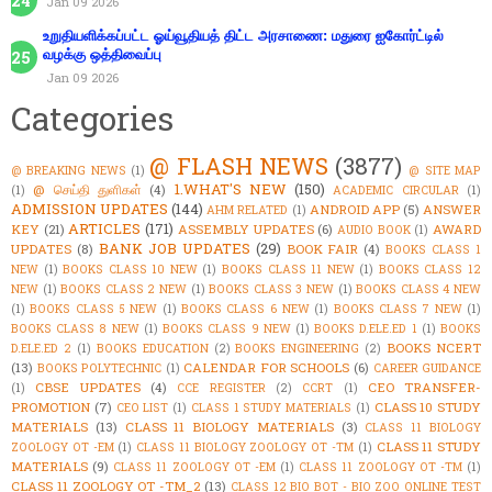
Jan 09 2026
உறுதியளிக்கப்பட்ட ஓய்வூதியத் திட்ட அரசாணை: மதுரை ஐகோர்ட்டில்
வழக்கு ஒத்திவைப்பு
Jan 09 2026
Categories
@ FLASH NEWS
(3877)
@ BREAKING NEWS
(1)
@ SITE MAP
1.WHAT'S NEW
(150)
@ செய்தி துளிகள்
(4)
(1)
ACADEMIC CIRCULAR
(1)
ADMISSION UPDATES
(144)
ANDROID APP
(5)
ANSWER
AHM RELATED
(1)
ARTICLES
(171)
KEY
(21)
ASSEMBLY UPDATES
(6)
AWARD
AUDIO BOOK
(1)
BANK JOB UPDATES
(29)
UPDATES
(8)
BOOK FAIR
(4)
BOOKS CLASS 1
NEW
(1)
BOOKS CLASS 10 NEW
(1)
BOOKS CLASS 11 NEW
(1)
BOOKS CLASS 12
NEW
(1)
BOOKS CLASS 2 NEW
(1)
BOOKS CLASS 3 NEW
(1)
BOOKS CLASS 4 NEW
(1)
BOOKS CLASS 5 NEW
(1)
BOOKS CLASS 6 NEW
(1)
BOOKS CLASS 7 NEW
(1)
BOOKS CLASS 8 NEW
(1)
BOOKS CLASS 9 NEW
(1)
BOOKS D.ELE.ED 1
(1)
BOOKS
BOOKS NCERT
D.ELE.ED 2
(1)
BOOKS EDUCATION
(2)
BOOKS ENGINEERING
(2)
(13)
CALENDAR FOR SCHOOLS
(6)
BOOKS POLYTECHNIC
(1)
CAREER GUIDANCE
CBSE UPDATES
(4)
CEO TRANSFER-
(1)
CCE REGISTER
(2)
CCRT
(1)
PROMOTION
(7)
CLASS 10 STUDY
CEO LIST
(1)
CLASS 1 STUDY MATERIALS
(1)
MATERIALS
(13)
CLASS 11 BIOLOGY MATERIALS
(3)
CLASS 11 BIOLOGY
CLASS 11 STUDY
ZOOLOGY OT -EM
(1)
CLASS 11 BIOLOGY ZOOLOGY OT -TM
(1)
MATERIALS
(9)
CLASS 11 ZOOLOGY OT -EM
(1)
CLASS 11 ZOOLOGY OT -TM
(1)
CLASS 11 ZOOLOGY OT -TM_2
(13)
CLASS 12 BIO BOT - BIO ZOO ONLINE TEST