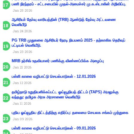
பணி நிரந்தரம் - சட்டசபையில் முதல்-அமைச்சர் மு.க.ஸ்டாலின் அறிவிப்பு.
Jan 25 2026
ஆசிரியா் தோ்வு வாரியத்தின் (TRB) ஆண்டுத் தோ்வு அட்டவணை
வெளியீடு
Jan 24 2026
PG TRB முதுகலை ஆசிரியர் நேரடி நியமனம் 2025 - தற்காலிக தெரிவுப்
பட்டியல் வெளியீடு.
Jan 23 2026
MRB நர்சிங் உதவியாளர் பணிக்கு விண்ணப்பிக்க அழைப்பு
Jan 21 2026
பள்ளி காலை வழிபாட்டு செயல்பாடுகள் - 12.01.2026
Jan 12 2026
தமிழ்நாடு உறுதியளிக்கப்பட்ட ஓய்வூதியத் திட்டம் (TAPS) அமலுக்கு
வந்தது: தமிழக அரசு அரசாணை வெளியீடு
Jan 11 2026
புதிய ஓய்வூதிய திட்டத்திற்கு எதிர்ப்பு: தலைமை செயலக சங்கம் முற்றுகை
Jan 09 2026
பள்ளி காலை வழிபாட்டு செயல்பாடுகள் - 09.01.2026