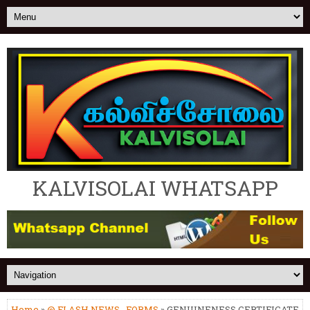
KALVISOLAI WHATSAPP
Home
»
@ FLASH NEWS
,
FORMS
» GENUINENESS CERTIFICATE