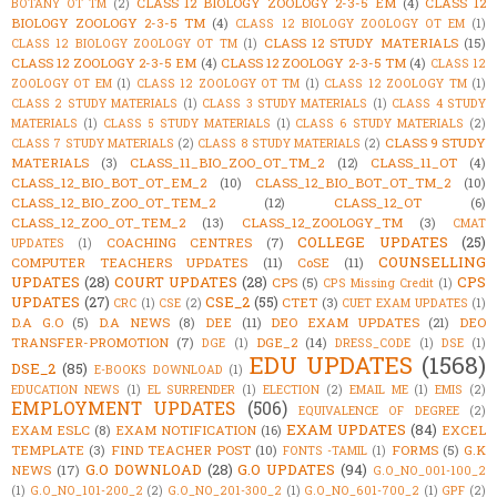
CLASS 12 BIOLOGY ZOOLOGY 2-3-5 EM
(4)
CLASS 12
BOTANY OT TM
(2)
BIOLOGY ZOOLOGY 2-3-5 TM
(4)
CLASS 12 BIOLOGY ZOOLOGY OT EM
(1)
CLASS 12 STUDY MATERIALS
(15)
CLASS 12 BIOLOGY ZOOLOGY OT TM
(1)
CLASS 12 ZOOLOGY 2-3-5 EM
(4)
CLASS 12 ZOOLOGY 2-3-5 TM
(4)
CLASS 12
ZOOLOGY OT EM
(1)
CLASS 12 ZOOLOGY OT TM
(1)
CLASS 12 ZOOLOGY TM
(1)
CLASS 2 STUDY MATERIALS
(1)
CLASS 3 STUDY MATERIALS
(1)
CLASS 4 STUDY
MATERIALS
(1)
CLASS 5 STUDY MATERIALS
(1)
CLASS 6 STUDY MATERIALS
(2)
CLASS 9 STUDY
CLASS 7 STUDY MATERIALS
(2)
CLASS 8 STUDY MATERIALS
(2)
MATERIALS
(3)
CLASS_11_BIO_ZOO_OT_TM_2
(12)
CLASS_11_OT
(4)
CLASS_12_BIO_BOT_OT_EM_2
(10)
CLASS_12_BIO_BOT_OT_TM_2
(10)
CLASS_12_BIO_ZOO_OT_TEM_2
(12)
CLASS_12_OT
(6)
CLASS_12_ZOO_OT_TEM_2
(13)
CLASS_12_ZOOLOGY_TM
(3)
CMAT
COLLEGE UPDATES
(25)
COACHING CENTRES
(7)
UPDATES
(1)
COUNSELLING
COMPUTER TEACHERS UPDATES
(11)
CoSE
(11)
UPDATES
(28)
COURT UPDATES
(28)
CPS
CPS
(5)
CPS Missing Credit
(1)
UPDATES
(27)
CSE_2
(55)
CTET
(3)
CRC
(1)
CSE
(2)
CUET EXAM UPDATES
(1)
D.A G.O
(5)
D.A NEWS
(8)
DEE
(11)
DEO EXAM UPDATES
(21)
DEO
TRANSFER-PROMOTION
(7)
DGE_2
(14)
DGE
(1)
DRESS_CODE
(1)
DSE
(1)
EDU UPDATES
(1568)
DSE_2
(85)
E-BOOKS DOWNLOAD
(1)
EDUCATION NEWS
(1)
EL SURRENDER
(1)
ELECTION
(2)
EMAIL ME
(1)
EMIS
(2)
EMPLOYMENT UPDATES
(506)
EQUIVALENCE OF DEGREE
(2)
EXAM UPDATES
(84)
EXAM ESLC
(8)
EXAM NOTIFICATION
(16)
EXCEL
TEMPLATE
(3)
FIND TEACHER POST
(10)
FORMS
(5)
G.K
FONTS -TAMIL
(1)
G.O DOWNLOAD
(28)
G.O UPDATES
(94)
NEWS
(17)
G.O_NO_001-100_2
(1)
G.O_NO_101-200_2
(2)
G.O_NO_201-300_2
(1)
G.O_NO_601-700_2
(1)
GPF
(2)