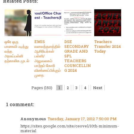
Related Posts:
ஒரே ஒரு
EMIS
DSE
Teachers
மாணவி படித்து
வலைத்தளத்தில்
SECONDARY
Transfer 2024
வந்த
ஆசிரியர்கள்
GRADE AND
Today
அரசுப்பள்ளி
பள்ளி/
SPL
தற்காலிக மூடல்
அலுவலகம்
TEACHERS
மாற்றம் கோரி
COUNCELLIN
விண்ணப்பிக்கும்
G 2024
முறை.
Pages (150)
1
2
3
4
Next
1 comment:
Anonymous
Tuesday, January 17, 2012 7:50:00 PM
https://sites.google.com/site/ceovel/10th-minimum-
material