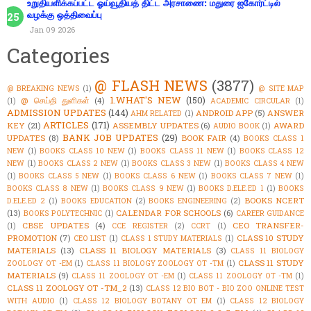
உறுதியளிக்கப்பட்ட ஓய்வூதியத் திட்ட அரசாணை: மதுரை ஐகோர்ட்டில்
வழக்கு ஒத்திவைப்பு
Jan 09 2026
Categories
@ FLASH NEWS
(3877)
@ BREAKING NEWS
(1)
@ SITE MAP
1.WHAT'S NEW
(150)
@ செய்தி துளிகள்
(4)
(1)
ACADEMIC CIRCULAR
(1)
ADMISSION UPDATES
(144)
ANDROID APP
(5)
ANSWER
AHM RELATED
(1)
ARTICLES
(171)
KEY
(21)
ASSEMBLY UPDATES
(6)
AWARD
AUDIO BOOK
(1)
BANK JOB UPDATES
(29)
UPDATES
(8)
BOOK FAIR
(4)
BOOKS CLASS 1
NEW
(1)
BOOKS CLASS 10 NEW
(1)
BOOKS CLASS 11 NEW
(1)
BOOKS CLASS 12
NEW
(1)
BOOKS CLASS 2 NEW
(1)
BOOKS CLASS 3 NEW
(1)
BOOKS CLASS 4 NEW
(1)
BOOKS CLASS 5 NEW
(1)
BOOKS CLASS 6 NEW
(1)
BOOKS CLASS 7 NEW
(1)
BOOKS CLASS 8 NEW
(1)
BOOKS CLASS 9 NEW
(1)
BOOKS D.ELE.ED 1
(1)
BOOKS
BOOKS NCERT
D.ELE.ED 2
(1)
BOOKS EDUCATION
(2)
BOOKS ENGINEERING
(2)
(13)
CALENDAR FOR SCHOOLS
(6)
BOOKS POLYTECHNIC
(1)
CAREER GUIDANCE
CBSE UPDATES
(4)
CEO TRANSFER-
(1)
CCE REGISTER
(2)
CCRT
(1)
PROMOTION
(7)
CLASS 10 STUDY
CEO LIST
(1)
CLASS 1 STUDY MATERIALS
(1)
MATERIALS
(13)
CLASS 11 BIOLOGY MATERIALS
(3)
CLASS 11 BIOLOGY
CLASS 11 STUDY
ZOOLOGY OT -EM
(1)
CLASS 11 BIOLOGY ZOOLOGY OT -TM
(1)
MATERIALS
(9)
CLASS 11 ZOOLOGY OT -EM
(1)
CLASS 11 ZOOLOGY OT -TM
(1)
CLASS 11 ZOOLOGY OT -TM_2
(13)
CLASS 12 BIO BOT - BIO ZOO ONLINE TEST
WITH AUDIO
(1)
CLASS 12 BIOLOGY BOTANY OT EM
(1)
CLASS 12 BIOLOGY