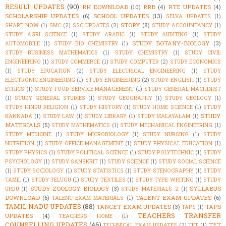
RESULT UPDATES
(90)
RH DOWNLOAD
(10)
RRB
(4)
RTE UPDATES
(4)
SCHOLARSHIP UPDATES
(6)
SCHOOL UPDATES
(13)
SELVA UPDATES
(1)
STORY
(8)
SHARE NOW
(1)
SMC
(2)
SSC UPDATES
(2)
STUDY ACCOUNTANCY
(1)
STUDY AGRI SCIENCE
(1)
STUDY ARABIC
(1)
STUDY AUDITING
(1)
STUDY
STUDY BOTANY-BIOLOGY
(3)
AUTOMOBILE
(1)
STUDY BIO CHEMISTRY
(1)
STUDY BUSINESS MATHEMATICS
(1)
STUDY CHEMISTRY
(1)
STUDY CIVIL
ENGINEERING
(1)
STUDY COMMERCE
(1)
STUDY COMPUTER
(2)
STUDY ECONOMICS
(1)
STUDY EDUCATION
(2)
STUDY ELECTRICAL ENGINEERING
(1)
STUDY
ELECTRONIC ENGINEERING
(1)
STUDY ENGINEERING
(2)
STUDY ENGLISH
(1)
STUDY
ETHICS
(1)
STUDY FOOD SERVICE MANAGEMENT
(1)
STUDY GENERAL MACHINIST
(1)
STUDY GENERAL STUDIES
(1)
STUDY GEOGRAPHY
(1)
STUDY GEOLOGY
(1)
STUDY HINDU RELIGION
(1)
STUDY HISTORY
(1)
STUDY HOME SCIENCE
(1)
STUDY
STUDY
KANNADA
(1)
STUDY LAW
(1)
STUDY LIBRARY
(1)
STUDY MALAYALAM
(1)
MATERIALS
(5)
STUDY MATHEMATICS
(1)
STUDY MECHANICAL ENGINEERING
(1)
STUDY MEDICINE
(1)
STUDY MICROBIOLOGY
(1)
STUDY NURSING
(1)
STUDY
NUTRITION
(1)
STUDY OFFICE MANAGEMENT
(1)
STUDY PHYSICAL EDUCATION
(1)
STUDY PHYSICS
(1)
STUDY POLITICAL SCIENCE
(1)
STUDY POLYTECHNIC
(1)
STUDY
PSYCHOLOGY
(1)
STUDY SANSKRIT
(1)
STUDY SCIENCE
(1)
STUDY SOCIAL SCIENCE
(1)
STUDY SOCIOLOGY
(1)
STUDY STATISTICS
(1)
STUDY STENOGRAPHY
(1)
STUDY
TAMIL
(1)
STUDY TELUGU
(1)
STUDY TEXTILES
(1)
STUDY TYPE WRITING
(1)
STUDY
STUDY ZOOLOGY-BIOLOGY
(3)
SYLLABUS
URDU
(1)
STUDY_MATERIALS_2
(1)
DOWNLOAD
(6)
TALENT EXAM UPDATES
(6)
TALENT EXAM MATERIALS
(1)
TAMIL NADU UPDATES
(88)
TANCET EXAM UPDATES
(3)
TAPS
TAPS
(1)
TEACHERS TRANSFER
UPDATES
(4)
TEACHERS HOME
(1)
COUNSELLING UPDATES
(46)
TET
TECHNICAL EXAM UPDATES
(2)
TET
(1)