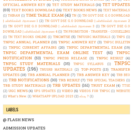
TET UPDATES
OFFICIAL ANSWER KEY
(6)
TET STUDY MATERIALS
(16)
(69)
TEXT BOOKS DOWNLOAD
(16)
TEXT BOOKS NEWS
(6)
TEXT MATERIALS
TIME TABLE EXAM
(41)
(1)
THIRAN
(1)
TN
(1)
TN GOVT DSE G.O DOWNLOAD
| பள்ளிக்கல்வி அரசாணை 1
(2)
TN GOVT DSE G.O DOWNLOAD | பள்ளிக்கல்வி அரசாணை 2
(1)
TN GOVT DSE G.O DOWNLOAD | பள்ளிக்கல்வி அரசாணை 3
(1)
TN GOVT DSE G.O
DOWNLOAD | பள்ளிக்கல்வி அரசாணை 4
(1)
TN PROMOTION - TRANSFER - COUSELLING
TNCMTSE
(5)
(1)
TN TEXT BOOKS ONLINE
(1)
TNFUSRC MATERIALS
(1)
TNPS
(1)
TNPSC ANNUAL PLANNER
(10)
TNPSC ANSWER KEY
(3)
TNPSC BULLETIN
TNPSC CURRENT AFFAIRS
(20)
TNPSC DEPARTMENTAL EXAM
(19)
(1)
TNPSC DEPARTMENTAL EXAM ONLINE TEST
(61)
TNPSC
NOTIFICATION
(53)
TNPSC PRESS RELEASE
(3)
TNPSC RESULT
(4)
TNPSC
TNPSC STUDY MATERIALS
(35)
TNPSC SYLLABUS
(1)
UPDATES
(196)
TOP-POSTS
(13)
TRANSFER
TNUSRB MATERIALS
(2)
UPDATES
(18)
TRB ANNUAL PLANNER
(7)
TRB ANSWER KEY
(4)
TRB BEO
TRB NOTIFICATIONS
(30)
TRB RESULT
(7)
(2)
TRB SPECIAL TEACHERS
(1)
TRB UPDATES
(161)
TRB STUDY MATERIALS
(3)
TRUST EXAM
(4)
TTSE
UGC NEWS
(4)
VIDEO
(6)
(2)
UPS UPDATES
(1)
VIDEOS FOR TNPSC
(1)
WEBSITE
(1)
What's New.
(1)
WHATSAPP UPLOAD 2023
(2)
எப்படி ?
(1)
LABELS
@ FLASH NEWS
ADMISSION UPDATES