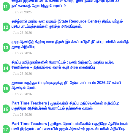
ஊதிய முரண்பாட்டைக் களையக் கோரி, இடைநிலை ஆசிரியர்கள் 33
நாட்களாகத் தொடர்ந்து போராட்டம்
Jan 28 2026
தமிழ்நாடு மாநில வள மையம் (State Resource Centre) திறப்பு மற்றும்
புதிய பாடப்புத்தகங்கள் குறித்த அறிவிப்புகள்.
Jan 27 2026
முழு ஆண்டுத் தேர்வு வரை திறன் இயக்கப் பயிற்சி நீட்டிப்பு: பள்ளிக் கல்வித்
துறை அறிவிப்பு
Jan 27 2026
சிறப்பு பயிற்றுனர்களின் போராட்டம் : பணி நிரந்தரம், ஊதிய உயர்வு
கோரிக்கை – நிதியில்லை எனக் கூறி அரசு கைவிரிப்பு
Jan 27 2026
துணை மருத்துவப் படிப்புகளுக்கு நீட் தேர்வு கட்டாயம்: 2026-27 கல்வி
ஆண்டில் அமல்.
Jan 25 2026
Part Time Teachers | முதல்வரின் சிறப்பு மதிப்பெண்கள் அறிவிப்பு:
பகுதிநேர ஆசிரியர்கள் போராட்டம் தற்காலிக வாபஸ்.
Jan 25 2026
Part Time Teachers | தமிழக அரசுப் பள்ளிகளில் பகுதிநேர ஆசிரியர்கள்
பணி நிரந்தரம் - சட்டசபையில் முதல்-அமைச்சர் மு.க.ஸ்டாலின் அறிவிப்பு.