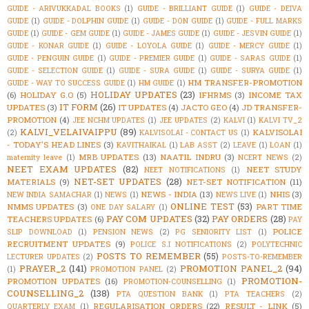
GUIDE - ARIVUKKADAL BOOKS
(1)
GUIDE - BRILLIANT GUIDE
(1)
GUIDE - DEIVA
GUIDE
(1)
GUIDE - DOLPHIN GUIDE
(1)
GUIDE - DON GUIDE
(1)
GUIDE - FULL MARKS
GUIDE
(1)
GUIDE - GEM GUIDE
(1)
GUIDE - JAMES GUIDE
(1)
GUIDE - JESVIN GUIDE
(1)
GUIDE - KONAR GUIDE
(1)
GUIDE - LOYOLA GUIDE
(1)
GUIDE - MERCY GUIDE
(1)
GUIDE - PENGUIN GUIDE
(1)
GUIDE - PREMIER GUIDE
(1)
GUIDE - SARAS GUIDE
(1)
GUIDE - SELECTION GUIDE
(1)
GUIDE - SURA GUIDE
(1)
GUIDE - SURYA GUIDE
(1)
HM TRANSFER-PROMOTION
GUIDE - WAY TO SUCCESS GUIDE
(1)
HM GUIDE
(1)
HOLIDAY UPDATES
(23)
(6)
HOLIDAY G.O
(5)
IFHRMS
(3)
INCOME TAX
IT FORM
(26)
UPDATES
(3)
IT UPDATES
(4)
JACTO GEO
(4)
JD TRANSFER-
PROMOTION
(4)
JEE NCHM UPDATES
(1)
JEE UPDATES
(2)
KALVI
(1)
KALVI TV_2
KALVI_VELAIVAIPPU
(89)
KALVISOLAI
(2)
KALVISOLAI - CONTACT US
(1)
- TODAY'S HEAD LINES
(3)
KAVITHAIKAL
(1)
LAB ASST
(2)
LEAVE
(1)
LOAN
(1)
MRB UPDATES
(13)
NAATIL INDRU
(3)
maternity leave
(1)
NCERT NEWS
(2)
NEET EXAM UPDATES
(82)
NEET STUDY
NEET NOTIFICATIONS
(1)
NET-SET UPDATES
(28)
MATERIALS
(9)
NET-SET NOTIFICATION
(11)
NEWS - INDIA
(13)
NHIS
(3)
NEW INDIA SAMACHAR
(1)
NEWS
(1)
NEWS LIVE
(1)
ONLINE TEST
(53)
NMMS UPDATES
(3)
PART TIME
ONE DAY SALARY
(1)
PAY COM UPDATES
(32)
PAY ORDERS
(28)
TEACHERS UPDATES
(6)
PAY
POLICE
SLIP DOWNLOAD
(1)
PENSION NEWS
(2)
PG SENIORITY LIST
(1)
RECRUITMENT UPDATES
(9)
POLICE S.I NOTIFICATIONS
(2)
POLYTECHNIC
POSTS TO REMEMBER
(55)
LECTURER UPDATES
(2)
POSTS-TO-REMEMBER
PRAYER_2
(141)
PROMOTION PANEL_2
(94)
(1)
PROMOTION PANEL
(2)
PROMOTION-
PROMOTION UPDATES
(16)
PROMOTION-COUNSELLING
(1)
COUNSELLING_2
(138)
PTA QUESTION BANK
(1)
PTA TEACHERS
(2)
REGULARISATION ORDERS
(22)
RESULT - LINK
(5)
QUARTERLY EXAM
(1)