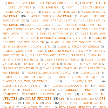
(13)
CALENDAR FOR SCHOOLS
(6)
BOOKS POLYTECHNIC
(1)
CAREER GUIDANCE
CBSE UPDATES
(4)
CEO TRANSFER-
(1)
CCE REGISTER
(2)
CCRT
(1)
PROMOTION
(7)
CLASS 10 STUDY
CEO LIST
(1)
CLASS 1 STUDY MATERIALS
(1)
MATERIALS
(13)
CLASS 11 BIOLOGY MATERIALS
(3)
CLASS 11 BIOLOGY
CLASS 11 STUDY
ZOOLOGY OT -EM
(1)
CLASS 11 BIOLOGY ZOOLOGY OT -TM
(1)
MATERIALS
(9)
CLASS 11 ZOOLOGY OT -EM
(1)
CLASS 11 ZOOLOGY OT -TM
(1)
CLASS 11 ZOOLOGY OT -TM_2
(13)
CLASS 12 BIO BOT - BIO ZOO ONLINE TEST
WITH AUDIO
(1)
CLASS 12 BIOLOGY BOTANY OT EM
(1)
CLASS 12 BIOLOGY
CLASS 12 BIOLOGY ZOOLOGY 2-3-5 EM
(4)
CLASS 12
BOTANY OT TM
(2)
BIOLOGY ZOOLOGY 2-3-5 TM
(4)
CLASS 12 BIOLOGY ZOOLOGY OT EM
(1)
CLASS 12 STUDY MATERIALS
(15)
CLASS 12 BIOLOGY ZOOLOGY OT TM
(1)
CLASS 12 ZOOLOGY 2-3-5 EM
(4)
CLASS 12 ZOOLOGY 2-3-5 TM
(4)
CLASS 12
ZOOLOGY OT EM
(1)
CLASS 12 ZOOLOGY OT TM
(1)
CLASS 12 ZOOLOGY TM
(1)
CLASS 2 STUDY MATERIALS
(1)
CLASS 3 STUDY MATERIALS
(1)
CLASS 4 STUDY
MATERIALS
(1)
CLASS 5 STUDY MATERIALS
(1)
CLASS 6 STUDY MATERIALS
(2)
CLASS 9 STUDY
CLASS 7 STUDY MATERIALS
(2)
CLASS 8 STUDY MATERIALS
(2)
MATERIALS
(3)
CLASS_11_BIO_ZOO_OT_TM_2
(12)
CLASS_11_OT
(4)
CLASS_12_BIO_BOT_OT_EM_2
(10)
CLASS_12_BIO_BOT_OT_TM_2
(10)
CLASS_12_BIO_ZOO_OT_TEM_2
(12)
CLASS_12_OT
(6)
CLASS_12_ZOO_OT_TEM_2
(13)
CLASS_12_ZOOLOGY_TM
(3)
CMAT
COLLEGE UPDATES
(25)
COACHING CENTRES
(7)
UPDATES
(1)
COUNSELLING
COMPUTER TEACHERS UPDATES
(11)
CoSE
(11)
UPDATES
(28)
COURT UPDATES
(28)
CPS
CPS
(5)
CPS Missing Credit
(1)
UPDATES
(27)
CSE_2
(55)
CTET
(3)
CRC
(1)
CSE
(2)
CUET EXAM UPDATES
(1)
D.A G.O
(5)
D.A NEWS
(8)
DEE
(11)
DEO EXAM UPDATES
(21)
DEO