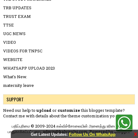
TRB UPDATES
TRUST EXAM
TTSE
UGC NEWS
VIDEO
VIDEOS FOR TNPSC
WEBSITE
WHATSAPP UPLOAD 2023
What's New.
maternity leave
SUPPORT
Need our help to
upload
or
customize
this blogger template?
Contact me
with details about the theme customization you need.
பதிப்புரிமை © 2009-2024 கல்விச்சோலையின் அனைத்து உரிமைகளும்
பாதுகாக்கப்பட்டவை. admin@kalvisolai.com. Powered by
Blogger
.
X
Get Latest Updates:
Follow Us On WhatsApp