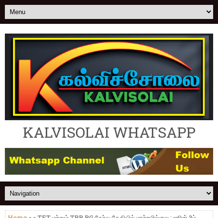
KALVISOLAI WHATSAPP
Home
» » TET மற்றும் TRB PG தேர்வு தேதியில் மாற்றமில்லை : ஜூன் 3ம்