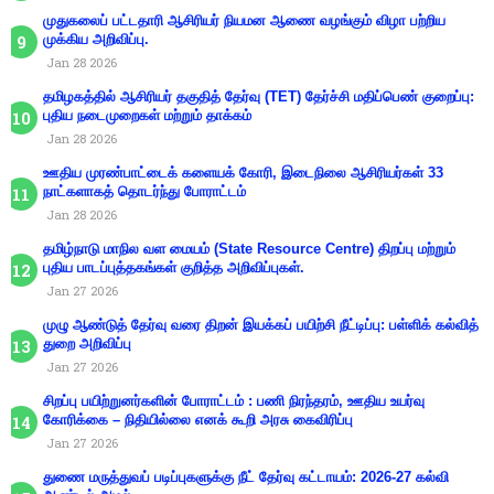
முதுகலைப் பட்டதாரி ஆசிரியர் நியமன ஆணை வழங்கும் விழா பற்றிய
முக்கிய அறிவிப்பு.
Jan 28 2026
தமிழகத்தில் ஆசிரியர் தகுதித் தேர்வு (TET) தேர்ச்சி மதிப்பெண் குறைப்பு:
புதிய நடைமுறைகள் மற்றும் தாக்கம்
Jan 28 2026
ஊதிய முரண்பாட்டைக் களையக் கோரி, இடைநிலை ஆசிரியர்கள் 33
நாட்களாகத் தொடர்ந்து போராட்டம்
Jan 28 2026
தமிழ்நாடு மாநில வள மையம் (State Resource Centre) திறப்பு மற்றும்
புதிய பாடப்புத்தகங்கள் குறித்த அறிவிப்புகள்.
Jan 27 2026
முழு ஆண்டுத் தேர்வு வரை திறன் இயக்கப் பயிற்சி நீட்டிப்பு: பள்ளிக் கல்வித்
துறை அறிவிப்பு
Jan 27 2026
சிறப்பு பயிற்றுனர்களின் போராட்டம் : பணி நிரந்தரம், ஊதிய உயர்வு
கோரிக்கை – நிதியில்லை எனக் கூறி அரசு கைவிரிப்பு
Jan 27 2026
துணை மருத்துவப் படிப்புகளுக்கு நீட் தேர்வு கட்டாயம்: 2026-27 கல்வி