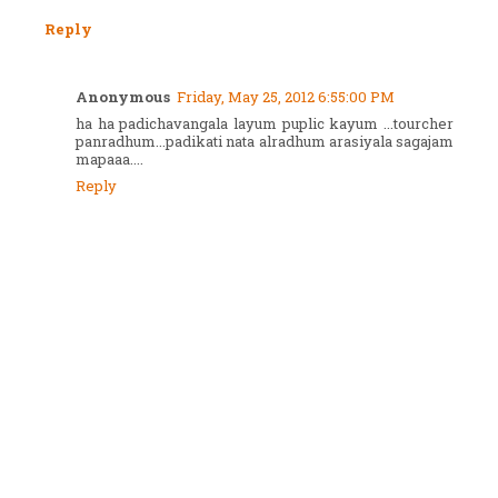
Reply
Anonymous
Friday, May 25, 2012 6:55:00 PM
ha ha padichavangala layum puplic kayum ...tourcher
panradhum...padikati nata alradhum arasiyala sagajam
mapaaa....
Reply