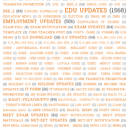
TRANSFER-PROMOTION
(7)
DGE_2
(14)
DGE
(1)
DRESS_CODE
(1)
DSE
(1)
EDU UPDATES
(1568)
DSE_2
(85)
E-BOOKS DOWNLOAD
(1)
EDUCATION NEWS
(1)
EL SURRENDER
(1)
ELECTION
(2)
EMAIL ME
(1)
EMIS
(2)
EMPLOYMENT UPDATES
(506)
EQUIVALENCE OF DEGREE
(2)
EXAM UPDATES
(84)
EXAM ESLC
(8)
EXAM NOTIFICATION
(16)
EXCEL
TEMPLATE
(3)
FIND TEACHER POST
(10)
FORMS
(5)
G.K
FONTS -TAMIL
(1)
G.O DOWNLOAD
(28)
G.O UPDATES
(94)
NEWS
(17)
G.O_NO_001-100_2
(1)
G.O_NO_101-200_2
(2)
G.O_NO_201-300_2
(1)
G.O_NO_601-700_2
(1)
GPF
(2)
GUIDE - ARIVUKKADAL BOOKS
(1)
GUIDE - BRILLIANT GUIDE
(1)
GUIDE - DEIVA
GUIDE
(1)
GUIDE - DOLPHIN GUIDE
(1)
GUIDE - DON GUIDE
(1)
GUIDE - FULL MARKS
GUIDE
(1)
GUIDE - GEM GUIDE
(1)
GUIDE - JAMES GUIDE
(1)
GUIDE - JESVIN GUIDE
(1)
GUIDE - KONAR GUIDE
(1)
GUIDE - LOYOLA GUIDE
(1)
GUIDE - MERCY GUIDE
(1)
GUIDE - PENGUIN GUIDE
(1)
GUIDE - PREMIER GUIDE
(1)
GUIDE - SARAS GUIDE
(1)
GUIDE - SELECTION GUIDE
(1)
GUIDE - SURA GUIDE
(1)
GUIDE - SURYA GUIDE
(1)
HM TRANSFER-PROMOTION
GUIDE - WAY TO SUCCESS GUIDE
(1)
HM GUIDE
(1)
HOLIDAY UPDATES
(23)
(6)
HOLIDAY G.O
(5)
IFHRMS
(3)
INCOME TAX
IT FORM
(26)
UPDATES
(3)
IT UPDATES
(4)
JACTO GEO
(4)
JD TRANSFER-
PROMOTION
(4)
JEE NCHM UPDATES
(1)
JEE UPDATES
(2)
KALVI
(1)
KALVI TV_2
KALVI_VELAIVAIPPU
(89)
KALVISOLAI
(2)
KALVISOLAI - CONTACT US
(1)
- TODAY'S HEAD LINES
(3)
KAVITHAIKAL
(1)
LAB ASST
(2)
LEAVE
(1)
LOAN
(1)
MRB UPDATES
(13)
NAATIL INDRU
(3)
maternity leave
(1)
NCERT NEWS
(2)
NEET EXAM UPDATES
(82)
NEET STUDY
NEET NOTIFICATIONS
(1)
NET-SET UPDATES
(28)
MATERIALS
(9)
NET-SET NOTIFICATION
(11)
NEWS - INDIA
(13)
NHIS
(3)
NEW INDIA SAMACHAR
(1)
NEWS
(1)
NEWS LIVE
(1)