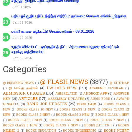
வந்தது: தமிழக அரசு அரசாணை வெளியீடு
Jan 11 2026
புதிய ஓய்வூதிய திட்டத்திற்கு எதிர்ப்பு: தலைமை செயலக சங்கம் முற்றுகை
Jan 09 2026
பள்ளி காலை வழிபாட்டு செயல்பாடுகள் - 09.01.2026
Jan 09 2026
உறுதியளிக்கப்பட்ட ஓய்வூதியத் திட்ட அரசாணை: மதுரை ஐகோர்ட்டில்
வழக்கு ஒத்திவைப்பு
Jan 09 2026
Categories
@ FLASH NEWS
(3877)
@ BREAKING NEWS
(1)
@ SITE MAP
1.WHAT'S NEW
(150)
@ செய்தி துளிகள்
(4)
(1)
ACADEMIC CIRCULAR
(1)
ADMISSION UPDATES
(144)
ANDROID APP
(5)
ANSWER
AHM RELATED
(1)
ARTICLES
(171)
KEY
(21)
ASSEMBLY UPDATES
(6)
AWARD
AUDIO BOOK
(1)
BANK JOB UPDATES
(29)
UPDATES
(8)
BOOK FAIR
(4)
BOOKS CLASS 1
NEW
(1)
BOOKS CLASS 10 NEW
(1)
BOOKS CLASS 11 NEW
(1)
BOOKS CLASS 12
NEW
(1)
BOOKS CLASS 2 NEW
(1)
BOOKS CLASS 3 NEW
(1)
BOOKS CLASS 4 NEW
(1)
BOOKS CLASS 5 NEW
(1)
BOOKS CLASS 6 NEW
(1)
BOOKS CLASS 7 NEW
(1)
BOOKS CLASS 8 NEW
(1)
BOOKS CLASS 9 NEW
(1)
BOOKS D.ELE.ED 1
(1)
BOOKS
BOOKS NCERT
D.ELE.ED 2
(1)
BOOKS EDUCATION
(2)
BOOKS ENGINEERING
(2)