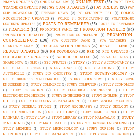
ONLINE TEST
(53)
NMMS UPDATES
(3)
PART TIME
ONE DAY SALARY
(1)
PAY COM UPDATES
(32)
PAY ORDERS
(28)
TEACHERS UPDATES
(6)
PAY
POLICE
SLIP DOWNLOAD
(1)
PENSION NEWS
(2)
PG SENIORITY LIST
(1)
RECRUITMENT UPDATES
(9)
POLICE S.I NOTIFICATIONS
(2)
POLYTECHNIC
POSTS TO REMEMBER
(55)
LECTURER UPDATES
(2)
POSTS-TO-REMEMBER
PRAYER_2
(141)
PROMOTION PANEL_2
(94)
(1)
PROMOTION PANEL
(2)
PROMOTION-
PROMOTION UPDATES
(16)
PROMOTION-COUNSELLING
(1)
COUNSELLING_2
(138)
PTA QUESTION BANK
(1)
PTA TEACHERS
(2)
REGULARISATION ORDERS
(22)
RESULT - LINK
(5)
QUARTERLY EXAM
(1)
RESULT UPDATES
(90)
RH DOWNLOAD
(10)
RRB
(4)
RTE UPDATES
(4)
SCHOLARSHIP UPDATES
(6)
SCHOOL UPDATES
(13)
SELVA UPDATES
(1)
STORY
(8)
SHARE NOW
(1)
SMC
(2)
SSC UPDATES
(2)
STUDY ACCOUNTANCY
(1)
STUDY AGRI SCIENCE
(1)
STUDY ARABIC
(1)
STUDY AUDITING
(1)
STUDY
STUDY BOTANY-BIOLOGY
(3)
AUTOMOBILE
(1)
STUDY BIO CHEMISTRY
(1)
STUDY BUSINESS MATHEMATICS
(1)
STUDY CHEMISTRY
(1)
STUDY CIVIL
ENGINEERING
(1)
STUDY COMMERCE
(1)
STUDY COMPUTER
(2)
STUDY ECONOMICS
(1)
STUDY EDUCATION
(2)
STUDY ELECTRICAL ENGINEERING
(1)
STUDY
ELECTRONIC ENGINEERING
(1)
STUDY ENGINEERING
(2)
STUDY ENGLISH
(1)
STUDY
ETHICS
(1)
STUDY FOOD SERVICE MANAGEMENT
(1)
STUDY GENERAL MACHINIST
(1)
STUDY GENERAL STUDIES
(1)
STUDY GEOGRAPHY
(1)
STUDY GEOLOGY
(1)
STUDY HINDU RELIGION
(1)
STUDY HISTORY
(1)
STUDY HOME SCIENCE
(1)
STUDY
STUDY
KANNADA
(1)
STUDY LAW
(1)
STUDY LIBRARY
(1)
STUDY MALAYALAM
(1)
MATERIALS
(5)
STUDY MATHEMATICS
(1)
STUDY MECHANICAL ENGINEERING
(1)
STUDY MEDICINE
(1)
STUDY MICROBIOLOGY
(1)
STUDY NURSING
(1)
STUDY
NUTRITION
(1)
STUDY OFFICE MANAGEMENT
(1)
STUDY PHYSICAL EDUCATION
(1)