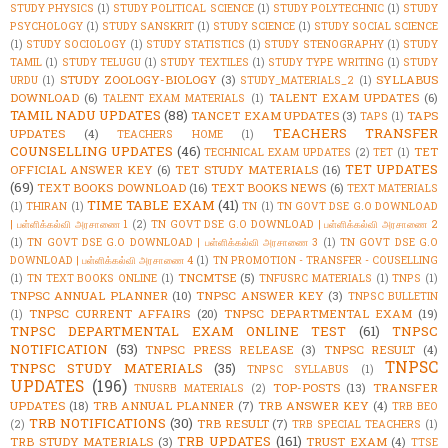
STUDY PHYSICS
(1)
STUDY POLITICAL SCIENCE
(1)
STUDY POLYTECHNIC
(1)
STUDY
PSYCHOLOGY
(1)
STUDY SANSKRIT
(1)
STUDY SCIENCE
(1)
STUDY SOCIAL SCIENCE
(1)
STUDY SOCIOLOGY
(1)
STUDY STATISTICS
(1)
STUDY STENOGRAPHY
(1)
STUDY
TAMIL
(1)
STUDY TELUGU
(1)
STUDY TEXTILES
(1)
STUDY TYPE WRITING
(1)
STUDY
STUDY ZOOLOGY-BIOLOGY
(3)
SYLLABUS
URDU
(1)
STUDY_MATERIALS_2
(1)
DOWNLOAD
(6)
TALENT EXAM UPDATES
(6)
TALENT EXAM MATERIALS
(1)
TAMIL NADU UPDATES
(88)
TANCET EXAM UPDATES
(3)
TAPS
TAPS
(1)
TEACHERS TRANSFER
UPDATES
(4)
TEACHERS HOME
(1)
COUNSELLING UPDATES
(46)
TET
TECHNICAL EXAM UPDATES
(2)
TET
(1)
TET UPDATES
OFFICIAL ANSWER KEY
(6)
TET STUDY MATERIALS
(16)
(69)
TEXT BOOKS DOWNLOAD
(16)
TEXT BOOKS NEWS
(6)
TEXT MATERIALS
TIME TABLE EXAM
(41)
(1)
THIRAN
(1)
TN
(1)
TN GOVT DSE G.O DOWNLOAD
| பள்ளிக்கல்வி அரசாணை 1
(2)
TN GOVT DSE G.O DOWNLOAD | பள்ளிக்கல்வி அரசாணை 2
(1)
TN GOVT DSE G.O DOWNLOAD | பள்ளிக்கல்வி அரசாணை 3
(1)
TN GOVT DSE G.O
DOWNLOAD | பள்ளிக்கல்வி அரசாணை 4
(1)
TN PROMOTION - TRANSFER - COUSELLING
TNCMTSE
(5)
(1)
TN TEXT BOOKS ONLINE
(1)
TNFUSRC MATERIALS
(1)
TNPS
(1)
TNPSC ANNUAL PLANNER
(10)
TNPSC ANSWER KEY
(3)
TNPSC BULLETIN
TNPSC CURRENT AFFAIRS
(20)
TNPSC DEPARTMENTAL EXAM
(19)
(1)
TNPSC DEPARTMENTAL EXAM ONLINE TEST
(61)
TNPSC
NOTIFICATION
(53)
TNPSC PRESS RELEASE
(3)
TNPSC RESULT
(4)
TNPSC
TNPSC STUDY MATERIALS
(35)
TNPSC SYLLABUS
(1)
UPDATES
(196)
TOP-POSTS
(13)
TRANSFER
TNUSRB MATERIALS
(2)
UPDATES
(18)
TRB ANNUAL PLANNER
(7)
TRB ANSWER KEY
(4)
TRB BEO
TRB NOTIFICATIONS
(30)
TRB RESULT
(7)
(2)
TRB SPECIAL TEACHERS
(1)
TRB UPDATES
(161)
TRB STUDY MATERIALS
(3)
TRUST EXAM
(4)
TTSE