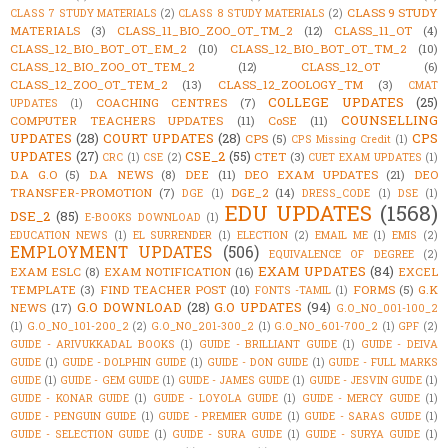
CLASS 9 STUDY
CLASS 7 STUDY MATERIALS
(2)
CLASS 8 STUDY MATERIALS
(2)
MATERIALS
(3)
CLASS_11_BIO_ZOO_OT_TM_2
(12)
CLASS_11_OT
(4)
CLASS_12_BIO_BOT_OT_EM_2
(10)
CLASS_12_BIO_BOT_OT_TM_2
(10)
CLASS_12_BIO_ZOO_OT_TEM_2
(12)
CLASS_12_OT
(6)
CLASS_12_ZOO_OT_TEM_2
(13)
CLASS_12_ZOOLOGY_TM
(3)
CMAT
COLLEGE UPDATES
(25)
COACHING CENTRES
(7)
UPDATES
(1)
COUNSELLING
COMPUTER TEACHERS UPDATES
(11)
CoSE
(11)
UPDATES
(28)
COURT UPDATES
(28)
CPS
CPS
(5)
CPS Missing Credit
(1)
UPDATES
(27)
CSE_2
(55)
CTET
(3)
CRC
(1)
CSE
(2)
CUET EXAM UPDATES
(1)
D.A G.O
(5)
D.A NEWS
(8)
DEE
(11)
DEO EXAM UPDATES
(21)
DEO
TRANSFER-PROMOTION
(7)
DGE_2
(14)
DGE
(1)
DRESS_CODE
(1)
DSE
(1)
EDU UPDATES
(1568)
DSE_2
(85)
E-BOOKS DOWNLOAD
(1)
EDUCATION NEWS
(1)
EL SURRENDER
(1)
ELECTION
(2)
EMAIL ME
(1)
EMIS
(2)
EMPLOYMENT UPDATES
(506)
EQUIVALENCE OF DEGREE
(2)
EXAM UPDATES
(84)
EXAM ESLC
(8)
EXAM NOTIFICATION
(16)
EXCEL
TEMPLATE
(3)
FIND TEACHER POST
(10)
FORMS
(5)
G.K
FONTS -TAMIL
(1)
G.O DOWNLOAD
(28)
G.O UPDATES
(94)
NEWS
(17)
G.O_NO_001-100_2
(1)
G.O_NO_101-200_2
(2)
G.O_NO_201-300_2
(1)
G.O_NO_601-700_2
(1)
GPF
(2)
GUIDE - ARIVUKKADAL BOOKS
(1)
GUIDE - BRILLIANT GUIDE
(1)
GUIDE - DEIVA
GUIDE
(1)
GUIDE - DOLPHIN GUIDE
(1)
GUIDE - DON GUIDE
(1)
GUIDE - FULL MARKS
GUIDE
(1)
GUIDE - GEM GUIDE
(1)
GUIDE - JAMES GUIDE
(1)
GUIDE - JESVIN GUIDE
(1)
GUIDE - KONAR GUIDE
(1)
GUIDE - LOYOLA GUIDE
(1)
GUIDE - MERCY GUIDE
(1)
GUIDE - PENGUIN GUIDE
(1)
GUIDE - PREMIER GUIDE
(1)
GUIDE - SARAS GUIDE
(1)
GUIDE - SELECTION GUIDE
(1)
GUIDE - SURA GUIDE
(1)
GUIDE - SURYA GUIDE
(1)