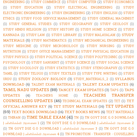
ENGINEERING
(1)
STUDY COMMERCE
(1)
STUDY COMPUTER
(2)
STUDY ECONOMICS
(1)
STUDY EDUCATION
(2)
STUDY ELECTRICAL ENGINEERING
(1)
STUDY
ELECTRONIC ENGINEERING
(1)
STUDY ENGINEERING
(2)
STUDY ENGLISH
(1)
STUDY
ETHICS
(1)
STUDY FOOD SERVICE MANAGEMENT
(1)
STUDY GENERAL MACHINIST
(1)
STUDY GENERAL STUDIES
(1)
STUDY GEOGRAPHY
(1)
STUDY GEOLOGY
(1)
STUDY HINDU RELIGION
(1)
STUDY HISTORY
(1)
STUDY HOME SCIENCE
(1)
STUDY
STUDY
KANNADA
(1)
STUDY LAW
(1)
STUDY LIBRARY
(1)
STUDY MALAYALAM
(1)
MATERIALS
(5)
STUDY MATHEMATICS
(1)
STUDY MECHANICAL ENGINEERING
(1)
STUDY MEDICINE
(1)
STUDY MICROBIOLOGY
(1)
STUDY NURSING
(1)
STUDY
NUTRITION
(1)
STUDY OFFICE MANAGEMENT
(1)
STUDY PHYSICAL EDUCATION
(1)
STUDY PHYSICS
(1)
STUDY POLITICAL SCIENCE
(1)
STUDY POLYTECHNIC
(1)
STUDY
PSYCHOLOGY
(1)
STUDY SANSKRIT
(1)
STUDY SCIENCE
(1)
STUDY SOCIAL SCIENCE
(1)
STUDY SOCIOLOGY
(1)
STUDY STATISTICS
(1)
STUDY STENOGRAPHY
(1)
STUDY
TAMIL
(1)
STUDY TELUGU
(1)
STUDY TEXTILES
(1)
STUDY TYPE WRITING
(1)
STUDY
STUDY ZOOLOGY-BIOLOGY
(3)
SYLLABUS
URDU
(1)
STUDY_MATERIALS_2
(1)
DOWNLOAD
(6)
TALENT EXAM UPDATES
(6)
TALENT EXAM MATERIALS
(1)
TAMIL NADU UPDATES
(88)
TANCET EXAM UPDATES
(3)
TAPS
TAPS
(1)
TEACHERS TRANSFER
UPDATES
(4)
TEACHERS HOME
(1)
COUNSELLING UPDATES
(46)
TET
TECHNICAL EXAM UPDATES
(2)
TET
(1)
TET UPDATES
OFFICIAL ANSWER KEY
(6)
TET STUDY MATERIALS
(16)
(69)
TEXT BOOKS DOWNLOAD
(16)
TEXT BOOKS NEWS
(6)
TEXT MATERIALS
TIME TABLE EXAM
(41)
(1)
THIRAN
(1)
TN
(1)
TN GOVT DSE G.O DOWNLOAD
| பள்ளிக்கல்வி அரசாணை 1
(2)
TN GOVT DSE G.O DOWNLOAD | பள்ளிக்கல்வி அரசாணை 2
(1)
TN GOVT DSE G.O DOWNLOAD | பள்ளிக்கல்வி அரசாணை 3
(1)
TN GOVT DSE G.O
DOWNLOAD | பள்ளிக்கல்வி அரசாணை 4
(1)
TN PROMOTION - TRANSFER - COUSELLING