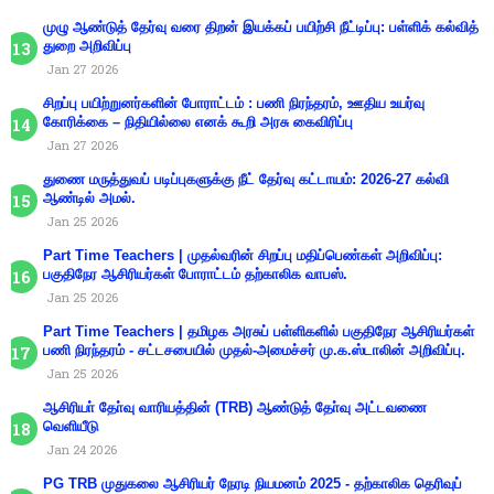
முழு ஆண்டுத் தேர்வு வரை திறன் இயக்கப் பயிற்சி நீட்டிப்பு: பள்ளிக் கல்வித்
துறை அறிவிப்பு
Jan 27 2026
சிறப்பு பயிற்றுனர்களின் போராட்டம் : பணி நிரந்தரம், ஊதிய உயர்வு
கோரிக்கை – நிதியில்லை எனக் கூறி அரசு கைவிரிப்பு
Jan 27 2026
துணை மருத்துவப் படிப்புகளுக்கு நீட் தேர்வு கட்டாயம்: 2026-27 கல்வி
ஆண்டில் அமல்.
Jan 25 2026
Part Time Teachers | முதல்வரின் சிறப்பு மதிப்பெண்கள் அறிவிப்பு:
பகுதிநேர ஆசிரியர்கள் போராட்டம் தற்காலிக வாபஸ்.
Jan 25 2026
Part Time Teachers | தமிழக அரசுப் பள்ளிகளில் பகுதிநேர ஆசிரியர்கள்
பணி நிரந்தரம் - சட்டசபையில் முதல்-அமைச்சர் மு.க.ஸ்டாலின் அறிவிப்பு.
Jan 25 2026
ஆசிரியா் தோ்வு வாரியத்தின் (TRB) ஆண்டுத் தோ்வு அட்டவணை
வெளியீடு
Jan 24 2026
PG TRB முதுகலை ஆசிரியர் நேரடி நியமனம் 2025 - தற்காலிக தெரிவுப்