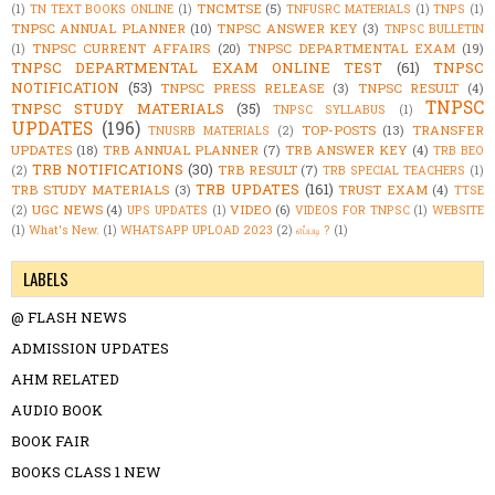
TNCMTSE
(5)
(1)
TN TEXT BOOKS ONLINE
(1)
TNFUSRC MATERIALS
(1)
TNPS
(1)
TNPSC ANNUAL PLANNER
(10)
TNPSC ANSWER KEY
(3)
TNPSC BULLETIN
TNPSC CURRENT AFFAIRS
(20)
TNPSC DEPARTMENTAL EXAM
(19)
(1)
TNPSC DEPARTMENTAL EXAM ONLINE TEST
(61)
TNPSC
NOTIFICATION
(53)
TNPSC PRESS RELEASE
(3)
TNPSC RESULT
(4)
TNPSC
TNPSC STUDY MATERIALS
(35)
TNPSC SYLLABUS
(1)
UPDATES
(196)
TOP-POSTS
(13)
TRANSFER
TNUSRB MATERIALS
(2)
UPDATES
(18)
TRB ANNUAL PLANNER
(7)
TRB ANSWER KEY
(4)
TRB BEO
TRB NOTIFICATIONS
(30)
TRB RESULT
(7)
(2)
TRB SPECIAL TEACHERS
(1)
TRB UPDATES
(161)
TRB STUDY MATERIALS
(3)
TRUST EXAM
(4)
TTSE
UGC NEWS
(4)
VIDEO
(6)
(2)
UPS UPDATES
(1)
VIDEOS FOR TNPSC
(1)
WEBSITE
(1)
What's New.
(1)
WHATSAPP UPLOAD 2023
(2)
எப்படி ?
(1)
LABELS
@ FLASH NEWS
ADMISSION UPDATES
AHM RELATED
AUDIO BOOK
BOOK FAIR
BOOKS CLASS 1 NEW