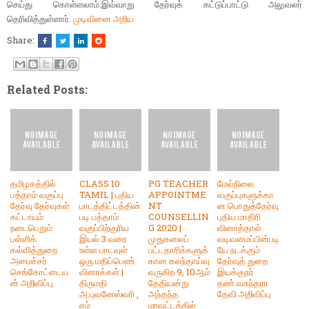
செய்து கொள்ளலாம்.இவ்வாறு தேர்வுக் கட்டுப்பாட்டு அலுவலர்
தெரிவித்துள்ளார்.
முடிவினை அறிய
Share:
Related Posts:
தமிழகத்தில்
CLASS 10
PG TEACHER
மேல்நிலை
பத்தாம் வகுப்பு
TAMIL | புதிய
APPOINTME
வகுப்புகளுக்கா
தேர்வு தேர்வுகள்
பாடத்திட்டத்தின்
NT
ன பொதுத்தேர்வு
கட்டாயம்
படி பத்தாம்
COUNSELLIN
புதிய மாதிரி
நடைபெறும்
வகுப்பிற்குரிய
G 2020 |
வினாத்தாள்
பள்ளிக்
இயல் 3 வரை
முதுகலைப்
வடிவமைப்பின்படி
கல்வித்துறை
உள்ள பாடவுள்
பட்டதாரிக்களுக்
யே நடக்கும்
அமைச்சர்
ஒரு மதிப்பெண்
கான கலந்தாய்வு
தேர்வுத் துறை
செங்கோட்டைய
வினாக்கள் |
வருகிற 9, 10ஆம்
இயக்குநர்
ன் அறிவிப்பு
திருமதி
தேதியன்று
தண்.வசுந்தரா
அ.புவனேஸ்வரி ,
அந்தந்த
தேவி அறிவிப்பு
எம்
மாவட்டத்தில்