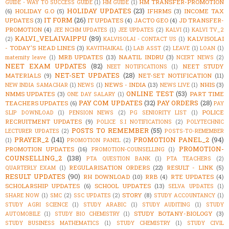
HM TRANSFER-PROMOTION
GUIDE - WAY TO SUCCESS GUIDE
(1)
HM GUIDE
(1)
HOLIDAY UPDATES
(23)
(6)
HOLIDAY G.O
(5)
IFHRMS
(3)
INCOME TAX
IT FORM
(26)
UPDATES
(3)
IT UPDATES
(4)
JACTO GEO
(4)
JD TRANSFER-
PROMOTION
(4)
JEE NCHM UPDATES
(1)
JEE UPDATES
(2)
KALVI
(1)
KALVI TV_2
KALVI_VELAIVAIPPU
(89)
KALVISOLAI
(2)
KALVISOLAI - CONTACT US
(1)
- TODAY'S HEAD LINES
(3)
KAVITHAIKAL
(1)
LAB ASST
(2)
LEAVE
(1)
LOAN
(1)
MRB UPDATES
(13)
NAATIL INDRU
(3)
maternity leave
(1)
NCERT NEWS
(2)
NEET EXAM UPDATES
(82)
NEET STUDY
NEET NOTIFICATIONS
(1)
NET-SET UPDATES
(28)
MATERIALS
(9)
NET-SET NOTIFICATION
(11)
NEWS - INDIA
(13)
NHIS
(3)
NEW INDIA SAMACHAR
(1)
NEWS
(1)
NEWS LIVE
(1)
ONLINE TEST
(53)
NMMS UPDATES
(3)
PART TIME
ONE DAY SALARY
(1)
PAY COM UPDATES
(32)
PAY ORDERS
(28)
TEACHERS UPDATES
(6)
PAY
POLICE
SLIP DOWNLOAD
(1)
PENSION NEWS
(2)
PG SENIORITY LIST
(1)
RECRUITMENT UPDATES
(9)
POLICE S.I NOTIFICATIONS
(2)
POLYTECHNIC
POSTS TO REMEMBER
(55)
LECTURER UPDATES
(2)
POSTS-TO-REMEMBER
PRAYER_2
(141)
PROMOTION PANEL_2
(94)
(1)
PROMOTION PANEL
(2)
PROMOTION-
PROMOTION UPDATES
(16)
PROMOTION-COUNSELLING
(1)
COUNSELLING_2
(138)
PTA QUESTION BANK
(1)
PTA TEACHERS
(2)
REGULARISATION ORDERS
(22)
RESULT - LINK
(5)
QUARTERLY EXAM
(1)
RESULT UPDATES
(90)
RH DOWNLOAD
(10)
RRB
(4)
RTE UPDATES
(4)
SCHOLARSHIP UPDATES
(6)
SCHOOL UPDATES
(13)
SELVA UPDATES
(1)
STORY
(8)
SHARE NOW
(1)
SMC
(2)
SSC UPDATES
(2)
STUDY ACCOUNTANCY
(1)
STUDY AGRI SCIENCE
(1)
STUDY ARABIC
(1)
STUDY AUDITING
(1)
STUDY
STUDY BOTANY-BIOLOGY
(3)
AUTOMOBILE
(1)
STUDY BIO CHEMISTRY
(1)
STUDY BUSINESS MATHEMATICS
(1)
STUDY CHEMISTRY
(1)
STUDY CIVIL