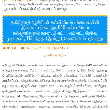
இணைப்புப் பெற்ற, 649 கல்வியியல் கல்லூரிகளுக்கான, பி.எட்., - எம்.எட்., தேர்வு
முடிவுகள், 11ம் தேதி (இன்று), வெளியிடப்படுகிறது.
தமிழ்நாடு ஆசிரியர் கல்வியியல் பல்கலையின்
இணைப்புப் பெற்ற, 649 கல்வியியல்
கல்லூரிகளுக்கான, பி.எட்., - எம்.எட்., தேர்வு
முடிவுகள், 11ம் தேதி (இன்று), வெளியிடப்படுகிறது.
KALVISOLAI
AUGUST 11, 2012
NO COMMENTS
முடிவினை அறிய
, 649
தமிழ்நாடு ஆசிரியர் கல்வியியல் பல்கலையின் இணைப்புப் பெற்ற
கல்வியியல்
,
, -
,
, 11
,
கல்லூரிகளுக்கான
பி.எட்.
எம்.எட்.
தேர்வு முடிவுகள்
ம் தேதி (இன்று)
,
வெளியிடப்படும். மதிப்பெண் பட்டியல் மற்றும் தற்காலிகத் தேர்ச்சிச் சான்றிதழ்
,
,
சம்பந்தப்பட்ட கல்லூரிகளில்
இம்மாத இறுதி வாரத்தில் வழங்கப்படும்.மறுகூட்டல்
,
மறு மதிப்பீடு மற்றும் விடைத்தாள் நகல் பெற விரும்பும் தேர்வர்கள்
அதற்குரிய
,
தனித்தனி விண்ணப்பப் படிவங்களை பூர்த்தி செய்து
அதற்குரிய கட்டணங்களை
, 24
, "
,
செலுத்தி
ம் தேதிக்குள்
தேர்வுக் கட்டுப்பாட்டு அலுவலர்
தமிழ்நாடு ஆசிரியர்
,
5'
கல்வியியல் பல்கலை
சென்னை-
என்ற முகவரிக்கு அனுப்ப வேண்டும். இதற்கான
,
விண்ணப்பப் படிவங்களை
பல்கலை இணைய தளத்தில் இருந்து பதிவிறக்கம்