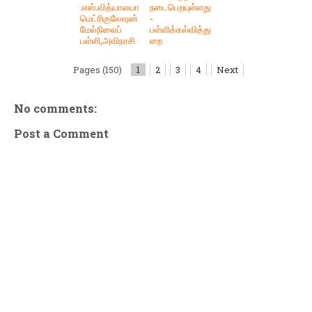
.எஸ்.வித்யாலயா
நடைபெறயுள்ளது
மெட்ரிகுலேஷன்
-
மேல்நிலைப்
பள்ளிக்கல்வித்து
பள்ளி,அவிநாசி
றை
Pages (150)
1
2
3
4
Next
No comments:
Post a Comment