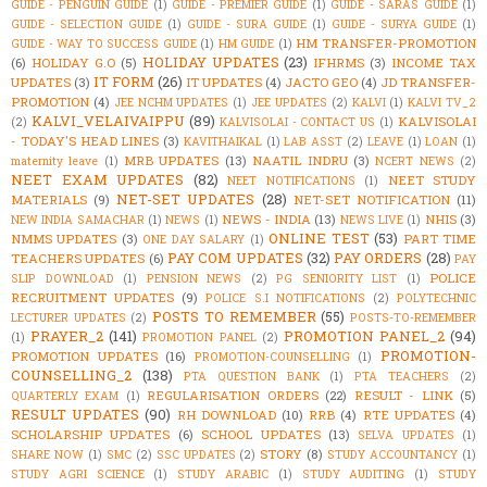
GUIDE - PENGUIN GUIDE
(1)
GUIDE - PREMIER GUIDE
(1)
GUIDE - SARAS GUIDE
(1)
GUIDE - SELECTION GUIDE
(1)
GUIDE - SURA GUIDE
(1)
GUIDE - SURYA GUIDE
(1)
HM TRANSFER-PROMOTION
GUIDE - WAY TO SUCCESS GUIDE
(1)
HM GUIDE
(1)
HOLIDAY UPDATES
(23)
(6)
HOLIDAY G.O
(5)
IFHRMS
(3)
INCOME TAX
IT FORM
(26)
UPDATES
(3)
IT UPDATES
(4)
JACTO GEO
(4)
JD TRANSFER-
PROMOTION
(4)
JEE NCHM UPDATES
(1)
JEE UPDATES
(2)
KALVI
(1)
KALVI TV_2
KALVI_VELAIVAIPPU
(89)
KALVISOLAI
(2)
KALVISOLAI - CONTACT US
(1)
- TODAY'S HEAD LINES
(3)
KAVITHAIKAL
(1)
LAB ASST
(2)
LEAVE
(1)
LOAN
(1)
MRB UPDATES
(13)
NAATIL INDRU
(3)
maternity leave
(1)
NCERT NEWS
(2)
NEET EXAM UPDATES
(82)
NEET STUDY
NEET NOTIFICATIONS
(1)
NET-SET UPDATES
(28)
MATERIALS
(9)
NET-SET NOTIFICATION
(11)
NEWS - INDIA
(13)
NHIS
(3)
NEW INDIA SAMACHAR
(1)
NEWS
(1)
NEWS LIVE
(1)
ONLINE TEST
(53)
NMMS UPDATES
(3)
PART TIME
ONE DAY SALARY
(1)
PAY COM UPDATES
(32)
PAY ORDERS
(28)
TEACHERS UPDATES
(6)
PAY
POLICE
SLIP DOWNLOAD
(1)
PENSION NEWS
(2)
PG SENIORITY LIST
(1)
RECRUITMENT UPDATES
(9)
POLICE S.I NOTIFICATIONS
(2)
POLYTECHNIC
POSTS TO REMEMBER
(55)
LECTURER UPDATES
(2)
POSTS-TO-REMEMBER
PRAYER_2
(141)
PROMOTION PANEL_2
(94)
(1)
PROMOTION PANEL
(2)
PROMOTION-
PROMOTION UPDATES
(16)
PROMOTION-COUNSELLING
(1)
COUNSELLING_2
(138)
PTA QUESTION BANK
(1)
PTA TEACHERS
(2)
REGULARISATION ORDERS
(22)
RESULT - LINK
(5)
QUARTERLY EXAM
(1)
RESULT UPDATES
(90)
RH DOWNLOAD
(10)
RRB
(4)
RTE UPDATES
(4)
SCHOLARSHIP UPDATES
(6)
SCHOOL UPDATES
(13)
SELVA UPDATES
(1)
STORY
(8)
SHARE NOW
(1)
SMC
(2)
SSC UPDATES
(2)
STUDY ACCOUNTANCY
(1)
STUDY AGRI SCIENCE
(1)
STUDY ARABIC
(1)
STUDY AUDITING
(1)
STUDY