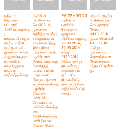
புதிதாக
ஆசிரியர்
PG TRAINING
பத்தாம் வகுப்பு
தேர்வான
பணிக்கான
| புதிதாக
அறிவியல் பாட
பட்டதாரி
வெயிட்டேஜ்
பணியில்
செய்முறைத்
ஆசிரியர்களுக்கு
முறையை
சேர்ந்துள்ள
தேர்வு
,
எதிர்த்த வழக்கு
முதுகலை
24.02.2015
மாவட்டந்தோறும்
தள்ளுபடியான
ஆசிரியர்களுக்கு
முதல் தொடங்கி
சிறப்பு பயிற்சி
தை தொடர்ந்து,
29.09.2014,
04.03.2015
நடத்த மாவட்ட
இடைநிலை
30.09.2014
அன்று
முதன்மை கல்வி
மற்றும் பட்டதாரி
மற்றும்
முடிக்கப்பட
அலுவலர்களுக்
ஆசிரியராக
01.10.2014
வேண்டும் என
கு, பள்ளிக்
தேர்வானவர்களு
ஆகிய மூன்று
தேர்வுத்துறை
கல்வித்துறை
க்கு நேற்று
நாட்கள் ஏழு
உத்தரவிட்டுள்ள
உத்தரவு
மாலை 5 மணி
மையங்களில்
து.
பிறப்பித்துள்ளது.
முதல் பணி
திட்டமிட்ட
நியமன ஆணை
நிரல்களின்டி
வழங்கப்படுகிறது
நடைபெறுமென
. இன்றே
அறிவிக்கப்பட்டு
அவர்கள்
ள்ளது.
பணியில்
சேரலாம் என
பள்ளிக்கல்வித்து
றை
அறிவித்துள்ளது.
பணி நியமன
ஆணை பெற்ற