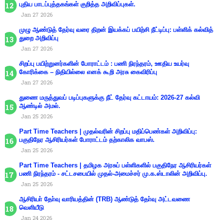
புதிய பாடப்புத்தகங்கள் குறித்த அறிவிப்புகள்.
Jan 27 2026
முழு ஆண்டுத் தேர்வு வரை திறன் இயக்கப் பயிற்சி நீட்டிப்பு: பள்ளிக் கல்வித்
துறை அறிவிப்பு
Jan 27 2026
சிறப்பு பயிற்றுனர்களின் போராட்டம் : பணி நிரந்தரம், ஊதிய உயர்வு
கோரிக்கை – நிதியில்லை எனக் கூறி அரசு கைவிரிப்பு
Jan 27 2026
துணை மருத்துவப் படிப்புகளுக்கு நீட் தேர்வு கட்டாயம்: 2026-27 கல்வி
ஆண்டில் அமல்.
Jan 25 2026
Part Time Teachers | முதல்வரின் சிறப்பு மதிப்பெண்கள் அறிவிப்பு:
பகுதிநேர ஆசிரியர்கள் போராட்டம் தற்காலிக வாபஸ்.
Jan 25 2026
Part Time Teachers | தமிழக அரசுப் பள்ளிகளில் பகுதிநேர ஆசிரியர்கள்
பணி நிரந்தரம் - சட்டசபையில் முதல்-அமைச்சர் மு.க.ஸ்டாலின் அறிவிப்பு.
Jan 25 2026
ஆசிரியா் தோ்வு வாரியத்தின் (TRB) ஆண்டுத் தோ்வு அட்டவணை
வெளியீடு
Jan 24 2026