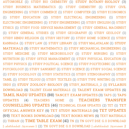
STUDY BOTANY-BIOLOGY
(3)
AUTOMOBILE
(1)
STUDY BIO CHEMISTRY
(1)
STUDY BUSINESS MATHEMATICS
(1)
STUDY CHEMISTRY
(1)
STUDY CIVIL
ENGINEERING
(1)
STUDY COMMERCE
(1)
STUDY COMPUTER
(2)
STUDY ECONOMICS
(1)
STUDY EDUCATION
(2)
STUDY ELECTRICAL ENGINEERING
(1)
STUDY
ELECTRONIC ENGINEERING
(1)
STUDY ENGINEERING
(2)
STUDY ENGLISH
(1)
STUDY
ETHICS
(1)
STUDY FOOD SERVICE MANAGEMENT
(1)
STUDY GENERAL MACHINIST
(1)
STUDY GENERAL STUDIES
(1)
STUDY GEOGRAPHY
(1)
STUDY GEOLOGY
(1)
STUDY HINDU RELIGION
(1)
STUDY HISTORY
(1)
STUDY HOME SCIENCE
(1)
STUDY
STUDY
KANNADA
(1)
STUDY LAW
(1)
STUDY LIBRARY
(1)
STUDY MALAYALAM
(1)
MATERIALS
(5)
STUDY MATHEMATICS
(1)
STUDY MECHANICAL ENGINEERING
(1)
STUDY MEDICINE
(1)
STUDY MICROBIOLOGY
(1)
STUDY NURSING
(1)
STUDY
NUTRITION
(1)
STUDY OFFICE MANAGEMENT
(1)
STUDY PHYSICAL EDUCATION
(1)
STUDY PHYSICS
(1)
STUDY POLITICAL SCIENCE
(1)
STUDY POLYTECHNIC
(1)
STUDY
PSYCHOLOGY
(1)
STUDY SANSKRIT
(1)
STUDY SCIENCE
(1)
STUDY SOCIAL SCIENCE
(1)
STUDY SOCIOLOGY
(1)
STUDY STATISTICS
(1)
STUDY STENOGRAPHY
(1)
STUDY
TAMIL
(1)
STUDY TELUGU
(1)
STUDY TEXTILES
(1)
STUDY TYPE WRITING
(1)
STUDY
STUDY ZOOLOGY-BIOLOGY
(3)
SYLLABUS
URDU
(1)
STUDY_MATERIALS_2
(1)
DOWNLOAD
(6)
TALENT EXAM UPDATES
(6)
TALENT EXAM MATERIALS
(1)
TAMIL NADU UPDATES
(88)
TANCET EXAM UPDATES
(3)
TAPS
TAPS
(1)
TEACHERS TRANSFER
UPDATES
(4)
TEACHERS HOME
(1)
COUNSELLING UPDATES
(46)
TET
TECHNICAL EXAM UPDATES
(2)
TET
(1)
TET UPDATES
OFFICIAL ANSWER KEY
(6)
TET STUDY MATERIALS
(16)
(69)
TEXT BOOKS DOWNLOAD
(16)
TEXT BOOKS NEWS
(6)
TEXT MATERIALS
TIME TABLE EXAM
(41)
(1)
THIRAN
(1)
TN
(1)
TN GOVT DSE G.O DOWNLOAD
| பள்ளிக்கல்வி அரசாணை 1
(2)
TN GOVT DSE G.O DOWNLOAD | பள்ளிக்கல்வி அரசாணை 2