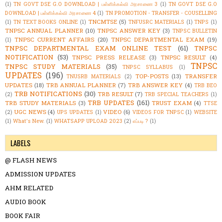
(1)
TN GOVT DSE G.O DOWNLOAD | பள்ளிக்கல்வி அரசாணை 3
(1)
TN GOVT DSE G.O
DOWNLOAD | பள்ளிக்கல்வி அரசாணை 4
(1)
TN PROMOTION - TRANSFER - COUSELLING
TNCMTSE
(5)
(1)
TN TEXT BOOKS ONLINE
(1)
TNFUSRC MATERIALS
(1)
TNPS
(1)
TNPSC ANNUAL PLANNER
(10)
TNPSC ANSWER KEY
(3)
TNPSC BULLETIN
TNPSC CURRENT AFFAIRS
(20)
TNPSC DEPARTMENTAL EXAM
(19)
(1)
TNPSC DEPARTMENTAL EXAM ONLINE TEST
(61)
TNPSC
NOTIFICATION
(53)
TNPSC PRESS RELEASE
(3)
TNPSC RESULT
(4)
TNPSC
TNPSC STUDY MATERIALS
(35)
TNPSC SYLLABUS
(1)
UPDATES
(196)
TOP-POSTS
(13)
TRANSFER
TNUSRB MATERIALS
(2)
UPDATES
(18)
TRB ANNUAL PLANNER
(7)
TRB ANSWER KEY
(4)
TRB BEO
TRB NOTIFICATIONS
(30)
TRB RESULT
(7)
(2)
TRB SPECIAL TEACHERS
(1)
TRB UPDATES
(161)
TRB STUDY MATERIALS
(3)
TRUST EXAM
(4)
TTSE
UGC NEWS
(4)
VIDEO
(6)
(2)
UPS UPDATES
(1)
VIDEOS FOR TNPSC
(1)
WEBSITE
(1)
What's New.
(1)
WHATSAPP UPLOAD 2023
(2)
எப்படி ?
(1)
LABELS
@ FLASH NEWS
ADMISSION UPDATES
AHM RELATED
AUDIO BOOK
BOOK FAIR