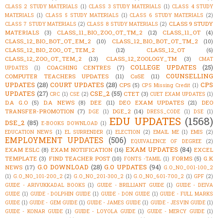
CLASS 2 STUDY MATERIALS
(1)
CLASS 3 STUDY MATERIALS
(1)
CLASS 4 STUDY
MATERIALS
(1)
CLASS 5 STUDY MATERIALS
(1)
CLASS 6 STUDY MATERIALS
(2)
CLASS 9 STUDY
CLASS 7 STUDY MATERIALS
(2)
CLASS 8 STUDY MATERIALS
(2)
MATERIALS
(3)
CLASS_11_BIO_ZOO_OT_TM_2
(12)
CLASS_11_OT
(4)
CLASS_12_BIO_BOT_OT_EM_2
(10)
CLASS_12_BIO_BOT_OT_TM_2
(10)
CLASS_12_BIO_ZOO_OT_TEM_2
(12)
CLASS_12_OT
(6)
CLASS_12_ZOO_OT_TEM_2
(13)
CLASS_12_ZOOLOGY_TM
(3)
CMAT
COLLEGE UPDATES
(25)
COACHING CENTRES
(7)
UPDATES
(1)
COUNSELLING
COMPUTER TEACHERS UPDATES
(11)
CoSE
(11)
UPDATES
(28)
COURT UPDATES
(28)
CPS
CPS
(5)
CPS Missing Credit
(1)
UPDATES
(27)
CSE_2
(55)
CTET
(3)
CRC
(1)
CSE
(2)
CUET EXAM UPDATES
(1)
D.A G.O
(5)
D.A NEWS
(8)
DEE
(11)
DEO EXAM UPDATES
(21)
DEO
TRANSFER-PROMOTION
(7)
DGE_2
(14)
DGE
(1)
DRESS_CODE
(1)
DSE
(1)
EDU UPDATES
(1568)
DSE_2
(85)
E-BOOKS DOWNLOAD
(1)
EDUCATION NEWS
(1)
EL SURRENDER
(1)
ELECTION
(2)
EMAIL ME
(1)
EMIS
(2)
EMPLOYMENT UPDATES
(506)
EQUIVALENCE OF DEGREE
(2)
EXAM UPDATES
(84)
EXAM ESLC
(8)
EXAM NOTIFICATION
(16)
EXCEL
TEMPLATE
(3)
FIND TEACHER POST
(10)
FORMS
(5)
G.K
FONTS -TAMIL
(1)
G.O DOWNLOAD
(28)
G.O UPDATES
(94)
NEWS
(17)
G.O_NO_001-100_2
(1)
G.O_NO_101-200_2
(2)
G.O_NO_201-300_2
(1)
G.O_NO_601-700_2
(1)
GPF
(2)
GUIDE - ARIVUKKADAL BOOKS
(1)
GUIDE - BRILLIANT GUIDE
(1)
GUIDE - DEIVA
GUIDE
(1)
GUIDE - DOLPHIN GUIDE
(1)
GUIDE - DON GUIDE
(1)
GUIDE - FULL MARKS
GUIDE
(1)
GUIDE - GEM GUIDE
(1)
GUIDE - JAMES GUIDE
(1)
GUIDE - JESVIN GUIDE
(1)
GUIDE - KONAR GUIDE
(1)
GUIDE - LOYOLA GUIDE
(1)
GUIDE - MERCY GUIDE
(1)