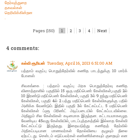
தேர்வுத்துறை
தகவல்கள்
தெரிவிக்கின்றன
.
Pages (150)
1
2
3
4
Next
4 comments:
கல்வி சூரியன்
Tuesday, April 16, 2013 6:51:00 AM
பத்தாம் வகுப்பு பொதுத்தேர்வில் கணித பாடத்துக்கு 10 மார்க்
போனஸ்
சிவகங்கை : பத்தாம் வகுப்பு அரசு பொதுத்தேர்வு கணித
வினாத்தாளில் பகுதி1ல் 15 ஒரு மதிப்பெண் கேள்விகள்,பகுதி 2ல்
10 இரண்டு மதிப்பெண் கேள்விகள், பகுதி 3ல் 9 ஐந்து மதிப்பெண்
கேள்விகள், பகுதி 4ல் 2 பத்து மதிப்பெண் கேள்விகளுக்கு பதில்
அளிக்க வேண்டும். இதில் பகுதி 3ல் கேட்கப்பட்ட 5 மதிப்பெண்
கேள்விகள் ப்ளூ பிரிண்ட் அடிப்படையில் கேட்கப்படவில்லை.
அதிலும் சில கேள்விகள் கடினமாக இருந்தன. கட்டாயமாகஎழுத
வேண்டிய 45வது கேள்வியில், பாடப்புத்தகத்தில் இல்லாத கேள்வி
கேட்கப்பட்டு இருந்தது. இதையடுத்து கணிதத் தேர்வில்
அதிகப்படியான மாணவர்கள் தோல்வியை தழுவும் நிலை
ஏற்பட்டது. சென்டம் எடுப்பவர்கள் எண்ணிக்கையும் குறையும் என