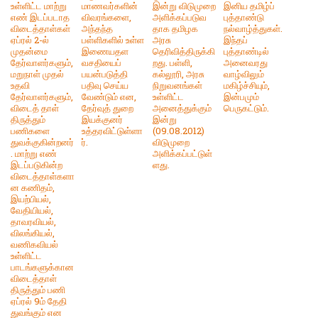
உள்ளிட்ட மாற்று
மாணவர்களின்
இன்று விடுமுறை
இனிய தமிழ்ப்
எண் இடப்படாத
விவரங்களை,
அளிக்கப்படுவ
புத்தாண்டு
விடைத்தாள்கள்
அந்தந்த
தாக தமிழக
நல்வாழ்த்துகள்.
ஏப்ரல் 2-ல்
பள்ளிகளில் உள்ள
அரசு
இந்தப்
முதன்மை
இணையதள
தெரிவித்திருக்கி
புத்தாண்டில்
தேர்வாளர்களும்,
வசதியைப்
றது. பள்ளி,
அனைவரது
மறுநாள் முதல்
பயன்படுத்தி
கல்லூரி, அரசு
வாழ்விலும்
உதவி
பதிவு செய்ய
நிறுவனங்கள்
மகிழ்ச்சியும்,
தேர்வாளர்களும்,
வேண்டும் என,
உள்ளிட்ட
இன்பமும்
விடைத் தாள்
தேர்வுத் துறை
அனைத்துக்கும்
பெருகட்டும்.
திருத்தும்
இயக்குனர்
இன்று
பணிகளை
உத்தரவிட்டுள்ளா
(09.08.2012)
துவக்குகின்றனர்
ர்.
விடுமுறை
. மாற்று எண்
அளிக்கப்பட்டுள்
இடப்படுகின்ற
ளது.
விடைத்தாள்களா
ன கணிதம்,
இயற்பியல்,
வேதியியல்,
தாவரவியல்,
விலங்கியல்,
வணிகவியல்
உள்ளிட்ட
பாடங்களுக்கான
விடைத்தாள்
திருத்தும் பணி
ஏப்ரல் 9ம் தேதி
துவங்கும் என