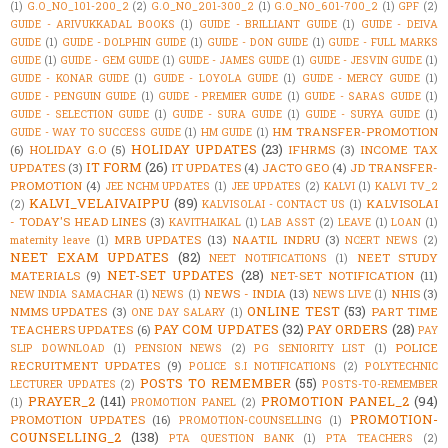
(1)
G.O_NO_101-200_2
(2)
G.O_NO_201-300_2
(1)
G.O_NO_601-700_2
(1)
GPF
(2)
GUIDE - ARIVUKKADAL BOOKS
(1)
GUIDE - BRILLIANT GUIDE
(1)
GUIDE - DEIVA
GUIDE
(1)
GUIDE - DOLPHIN GUIDE
(1)
GUIDE - DON GUIDE
(1)
GUIDE - FULL MARKS
GUIDE
(1)
GUIDE - GEM GUIDE
(1)
GUIDE - JAMES GUIDE
(1)
GUIDE - JESVIN GUIDE
(1)
GUIDE - KONAR GUIDE
(1)
GUIDE - LOYOLA GUIDE
(1)
GUIDE - MERCY GUIDE
(1)
GUIDE - PENGUIN GUIDE
(1)
GUIDE - PREMIER GUIDE
(1)
GUIDE - SARAS GUIDE
(1)
GUIDE - SELECTION GUIDE
(1)
GUIDE - SURA GUIDE
(1)
GUIDE - SURYA GUIDE
(1)
HM TRANSFER-PROMOTION
GUIDE - WAY TO SUCCESS GUIDE
(1)
HM GUIDE
(1)
HOLIDAY UPDATES
(23)
(6)
HOLIDAY G.O
(5)
IFHRMS
(3)
INCOME TAX
IT FORM
(26)
UPDATES
(3)
IT UPDATES
(4)
JACTO GEO
(4)
JD TRANSFER-
PROMOTION
(4)
JEE NCHM UPDATES
(1)
JEE UPDATES
(2)
KALVI
(1)
KALVI TV_2
KALVI_VELAIVAIPPU
(89)
KALVISOLAI
(2)
KALVISOLAI - CONTACT US
(1)
- TODAY'S HEAD LINES
(3)
KAVITHAIKAL
(1)
LAB ASST
(2)
LEAVE
(1)
LOAN
(1)
MRB UPDATES
(13)
NAATIL INDRU
(3)
maternity leave
(1)
NCERT NEWS
(2)
NEET EXAM UPDATES
(82)
NEET STUDY
NEET NOTIFICATIONS
(1)
NET-SET UPDATES
(28)
MATERIALS
(9)
NET-SET NOTIFICATION
(11)
NEWS - INDIA
(13)
NHIS
(3)
NEW INDIA SAMACHAR
(1)
NEWS
(1)
NEWS LIVE
(1)
ONLINE TEST
(53)
NMMS UPDATES
(3)
PART TIME
ONE DAY SALARY
(1)
PAY COM UPDATES
(32)
PAY ORDERS
(28)
TEACHERS UPDATES
(6)
PAY
POLICE
SLIP DOWNLOAD
(1)
PENSION NEWS
(2)
PG SENIORITY LIST
(1)
RECRUITMENT UPDATES
(9)
POLICE S.I NOTIFICATIONS
(2)
POLYTECHNIC
POSTS TO REMEMBER
(55)
LECTURER UPDATES
(2)
POSTS-TO-REMEMBER
PRAYER_2
(141)
PROMOTION PANEL_2
(94)
(1)
PROMOTION PANEL
(2)
PROMOTION-
PROMOTION UPDATES
(16)
PROMOTION-COUNSELLING
(1)
COUNSELLING_2
(138)
PTA QUESTION BANK
(1)
PTA TEACHERS
(2)