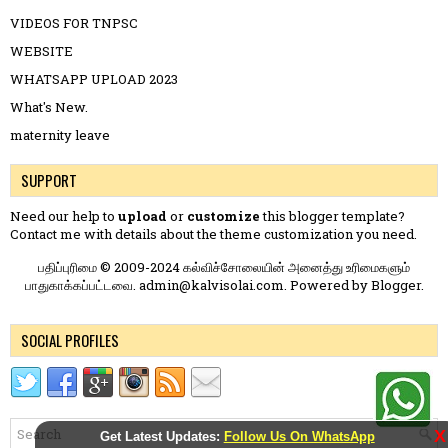
VIDEOS FOR TNPSC
WEBSITE
WHATSAPP UPLOAD 2023
What's New.
maternity leave
SUPPORT
Need our help to
upload
or
customize
this blogger template?
Contact me
with details about the theme customization you need.
பதிப்புரிமை © 2009-2024 கல்விச்சோலையின் அனைத்து உரிமைகளும்
பாதுகாக்கப்பட்டவை. admin@kalvisolai.com. Powered by
Blogger
.
SOCIAL PROFILES
X
Get Latest Updates:
Follow Us On WhatsApp