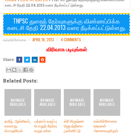
கடைசி தேதி 22.04.2013 வரை நீடிக்கப்பட்டுள்ளது.
TNPSC துறைத் தேர்வுகளுக்கு விண்ணப்பிக்க
கடைசி தேதி 22.04.2013 வரை நீடிக்கப்பட்டுள்ளது.
கல்விச்சோலை
APRIL 16, 2013
4 COMMENTS
விரிவாக படியுங்கள்
Share:
Related Posts:
தமிழ், ஆங்கிலம்,
பத்தாம் வகுப்பு
ஸ்ரீ கிருஷ்ண
கல்விச்சோலை
வரலாறு,
பொதுத் தேர்வு
ஜெயந்தியை
உறவுகள்
பொருளியல்
எழுத உள்ள
முன்னிட்டு
அனைவருக்கும்