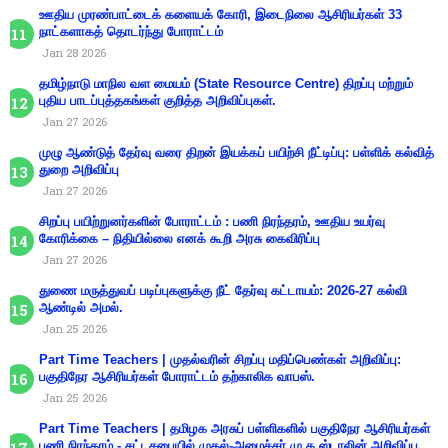
ஊதிய முரண்பாட்டைக் களையக் கோரி, இடைநிலை ஆசிரியர்கள் 33
நாட்களாகத் தொடர்ந்து போராட்டம்
Jan 28 2026
தமிழ்நாடு மாநில வள மையம் (State Resource Centre) திறப்பு மற்றும்
புதிய பாடப்புத்தகங்கள் குறித்த அறிவிப்புகள்.
Jan 27 2026
முழு ஆண்டுத் தேர்வு வரை திறன் இயக்கப் பயிற்சி நீட்டிப்பு: பள்ளிக் கல்வித்
துறை அறிவிப்பு
Jan 27 2026
சிறப்பு பயிற்றுனர்களின் போராட்டம் : பணி நிரந்தரம், ஊதிய உயர்வு
கோரிக்கை – நிதியில்லை எனக் கூறி அரசு கைவிரிப்பு
Jan 27 2026
துணை மருத்துவப் படிப்புகளுக்கு நீட் தேர்வு கட்டாயம்: 2026-27 கல்வி
ஆண்டில் அமல்.
Jan 25 2026
Part Time Teachers | முதல்வரின் சிறப்பு மதிப்பெண்கள் அறிவிப்பு:
பகுதிநேர ஆசிரியர்கள் போராட்டம் தற்காலிக வாபஸ்.
Jan 25 2026
Part Time Teachers | தமிழக அரசுப் பள்ளிகளில் பகுதிநேர ஆசிரியர்கள்
பணி நிரந்தரம் - சட்டசபையில் முதல்-அமைச்சர் மு.க.ஸ்டாலின் அறிவிப்பு.