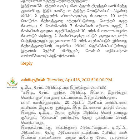
ஆசிரியர்கள் கருத்து தெரிவித்திருந்தனர்.
இந்நிலையில் பத்தாம் வகுப்பு விடைத்தாள் திருத்தும் பணி நேற்று
துவங்கியது. இதில் கணித பாடத்திற்கு கொடுக்கப்பட்ட ‘ஆன்சர்
கீயில்‘ 2 ஐந்துமார்க் வினாக்களுக்கு போனசாக 10 மார்க்
கொடுக்க தேர்வுத்துறை உத்தரவிட்டுள்ளது. மொத்தம் எழுத
வேண்டிய 9 கேள்விகளில் 7 கேள்விகள் சரியாக எழுதி, 2
கேள்விகள் தவறாக எழுதியிருந்தால் 10 மார்க் போனசாக வழங்க
வேண்டும் அல்லது 2 கேள்விகளுக்கு மட்டும் குறைவாக மார்க்
பெற்றிருந்தாலும் முழுமையான 10 மார்க் வழங்கப்படும். இவ்வாறு
தேர்வுத்துறையினர் வழங்கிய ‘கீயில்‘ தெரிவிக்கப்பட்டுள்ளது.
இதனால் தேர்ச்சி விகிதமும், சென்டம் எடுப்பவர்கள்
எண்ணிக்கையும் அதிகரிக்கலாம்.
Reply
கல்வி சூரியன்
Tuesday, April 16, 2013 5:18:00 PM
டி.இ.டி., தேர்வு அறிவிப்பு: மாத இறுதிக்குள் வெளியீடு
"டி.இ.டி., தேர்வு குறித்த அறிவிப்பு, இம்மாத இறுதிக்குள்
வெளியாகும்" என துறை வட்டாரங்கள், நேற்று தெரிவித்தன.
பள்ளி கல்வித்துறையில், 20 ஆயிரம் ஆசிரியர் பணியிடங்கள்
காலியாக இருப்பது குறித்தும், இந்த இடங்களை பூர்த்தி செய்ய,
இன்னும், டி.இ.டி., தேர்வு குறித்த அறிவிப்பு வெளி வராதது
குறித்தும், "தினமலர்" நாளிதழில், நேற்று முன்தினம் செய்தி
வெளியானது.
இதைத்தொடர்ந்து, கல்வித்துறை அதிகாரிகளுடன், டி.ஆர்.பி.,
அதிகாரிகள், நேற்று ஆலோசனை நடத்தினர். ஆசிரியர் காலி
இடங்கள் எண்ணிக்கை மற்றும் எப்போது தேர்வு நடத்தலாம்