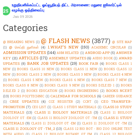
உறுதியளிக்கப்பட்ட ஓய்வூதியத் திட்ட அரசாணை: மதுரை ஐகோர்ட்டில்
வழக்கு ஒத்திவைப்பு
Jan 09 2026
Categories
@ FLASH NEWS
(3877)
@ BREAKING NEWS
(1)
@ SITE MAP
1.WHAT'S NEW
(150)
@ செய்தி துளிகள்
(4)
(1)
ACADEMIC CIRCULAR
(1)
ADMISSION UPDATES
(144)
ANDROID APP
(5)
ANSWER
AHM RELATED
(1)
ARTICLES
(171)
KEY
(21)
ASSEMBLY UPDATES
(6)
AWARD
AUDIO BOOK
(1)
BANK JOB UPDATES
(29)
UPDATES
(8)
BOOK FAIR
(4)
BOOKS CLASS 1
NEW
(1)
BOOKS CLASS 10 NEW
(1)
BOOKS CLASS 11 NEW
(1)
BOOKS CLASS 12
NEW
(1)
BOOKS CLASS 2 NEW
(1)
BOOKS CLASS 3 NEW
(1)
BOOKS CLASS 4 NEW
(1)
BOOKS CLASS 5 NEW
(1)
BOOKS CLASS 6 NEW
(1)
BOOKS CLASS 7 NEW
(1)
BOOKS CLASS 8 NEW
(1)
BOOKS CLASS 9 NEW
(1)
BOOKS D.ELE.ED 1
(1)
BOOKS
BOOKS NCERT
D.ELE.ED 2
(1)
BOOKS EDUCATION
(2)
BOOKS ENGINEERING
(2)
(13)
CALENDAR FOR SCHOOLS
(6)
BOOKS POLYTECHNIC
(1)
CAREER GUIDANCE
CBSE UPDATES
(4)
CEO TRANSFER-
(1)
CCE REGISTER
(2)
CCRT
(1)
PROMOTION
(7)
CLASS 10 STUDY
CEO LIST
(1)
CLASS 1 STUDY MATERIALS
(1)
MATERIALS
(13)
CLASS 11 BIOLOGY MATERIALS
(3)
CLASS 11 BIOLOGY
CLASS 11 STUDY
ZOOLOGY OT -EM
(1)
CLASS 11 BIOLOGY ZOOLOGY OT -TM
(1)
MATERIALS
(9)
CLASS 11 ZOOLOGY OT -EM
(1)
CLASS 11 ZOOLOGY OT -TM
(1)
CLASS 11 ZOOLOGY OT -TM_2
(13)
CLASS 12 BIO BOT - BIO ZOO ONLINE TEST
WITH AUDIO
(1)
CLASS 12 BIOLOGY BOTANY OT EM
(1)
CLASS 12 BIOLOGY