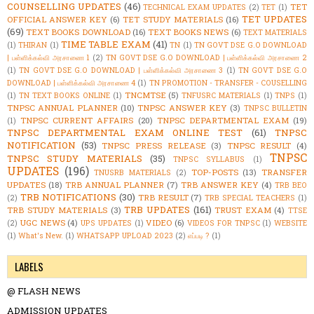
COUNSELLING UPDATES
(46)
TET
TECHNICAL EXAM UPDATES
(2)
TET
(1)
TET UPDATES
OFFICIAL ANSWER KEY
(6)
TET STUDY MATERIALS
(16)
(69)
TEXT BOOKS DOWNLOAD
(16)
TEXT BOOKS NEWS
(6)
TEXT MATERIALS
TIME TABLE EXAM
(41)
(1)
THIRAN
(1)
TN
(1)
TN GOVT DSE G.O DOWNLOAD
| பள்ளிக்கல்வி அரசாணை 1
(2)
TN GOVT DSE G.O DOWNLOAD | பள்ளிக்கல்வி அரசாணை 2
(1)
TN GOVT DSE G.O DOWNLOAD | பள்ளிக்கல்வி அரசாணை 3
(1)
TN GOVT DSE G.O
DOWNLOAD | பள்ளிக்கல்வி அரசாணை 4
(1)
TN PROMOTION - TRANSFER - COUSELLING
TNCMTSE
(5)
(1)
TN TEXT BOOKS ONLINE
(1)
TNFUSRC MATERIALS
(1)
TNPS
(1)
TNPSC ANNUAL PLANNER
(10)
TNPSC ANSWER KEY
(3)
TNPSC BULLETIN
TNPSC CURRENT AFFAIRS
(20)
TNPSC DEPARTMENTAL EXAM
(19)
(1)
TNPSC DEPARTMENTAL EXAM ONLINE TEST
(61)
TNPSC
NOTIFICATION
(53)
TNPSC PRESS RELEASE
(3)
TNPSC RESULT
(4)
TNPSC
TNPSC STUDY MATERIALS
(35)
TNPSC SYLLABUS
(1)
UPDATES
(196)
TOP-POSTS
(13)
TRANSFER
TNUSRB MATERIALS
(2)
UPDATES
(18)
TRB ANNUAL PLANNER
(7)
TRB ANSWER KEY
(4)
TRB BEO
TRB NOTIFICATIONS
(30)
TRB RESULT
(7)
(2)
TRB SPECIAL TEACHERS
(1)
TRB UPDATES
(161)
TRB STUDY MATERIALS
(3)
TRUST EXAM
(4)
TTSE
UGC NEWS
(4)
VIDEO
(6)
(2)
UPS UPDATES
(1)
VIDEOS FOR TNPSC
(1)
WEBSITE
(1)
What's New.
(1)
WHATSAPP UPLOAD 2023
(2)
எப்படி ?
(1)
LABELS
@ FLASH NEWS
ADMISSION UPDATES