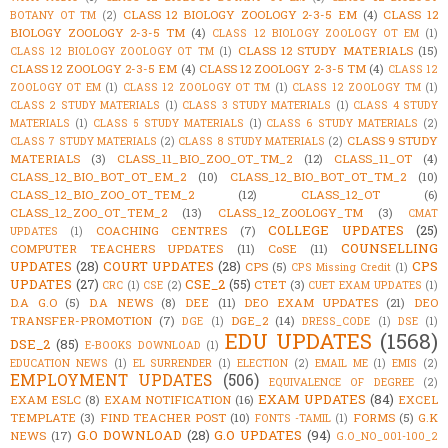
CLASS 12 BIOLOGY ZOOLOGY 2-3-5 EM
(4)
CLASS 12
BOTANY OT TM
(2)
BIOLOGY ZOOLOGY 2-3-5 TM
(4)
CLASS 12 BIOLOGY ZOOLOGY OT EM
(1)
CLASS 12 STUDY MATERIALS
(15)
CLASS 12 BIOLOGY ZOOLOGY OT TM
(1)
CLASS 12 ZOOLOGY 2-3-5 EM
(4)
CLASS 12 ZOOLOGY 2-3-5 TM
(4)
CLASS 12
ZOOLOGY OT EM
(1)
CLASS 12 ZOOLOGY OT TM
(1)
CLASS 12 ZOOLOGY TM
(1)
CLASS 2 STUDY MATERIALS
(1)
CLASS 3 STUDY MATERIALS
(1)
CLASS 4 STUDY
MATERIALS
(1)
CLASS 5 STUDY MATERIALS
(1)
CLASS 6 STUDY MATERIALS
(2)
CLASS 9 STUDY
CLASS 7 STUDY MATERIALS
(2)
CLASS 8 STUDY MATERIALS
(2)
MATERIALS
(3)
CLASS_11_BIO_ZOO_OT_TM_2
(12)
CLASS_11_OT
(4)
CLASS_12_BIO_BOT_OT_EM_2
(10)
CLASS_12_BIO_BOT_OT_TM_2
(10)
CLASS_12_BIO_ZOO_OT_TEM_2
(12)
CLASS_12_OT
(6)
CLASS_12_ZOO_OT_TEM_2
(13)
CLASS_12_ZOOLOGY_TM
(3)
CMAT
COLLEGE UPDATES
(25)
COACHING CENTRES
(7)
UPDATES
(1)
COUNSELLING
COMPUTER TEACHERS UPDATES
(11)
CoSE
(11)
UPDATES
(28)
COURT UPDATES
(28)
CPS
CPS
(5)
CPS Missing Credit
(1)
UPDATES
(27)
CSE_2
(55)
CTET
(3)
CRC
(1)
CSE
(2)
CUET EXAM UPDATES
(1)
D.A G.O
(5)
D.A NEWS
(8)
DEE
(11)
DEO EXAM UPDATES
(21)
DEO
TRANSFER-PROMOTION
(7)
DGE_2
(14)
DGE
(1)
DRESS_CODE
(1)
DSE
(1)
EDU UPDATES
(1568)
DSE_2
(85)
E-BOOKS DOWNLOAD
(1)
EDUCATION NEWS
(1)
EL SURRENDER
(1)
ELECTION
(2)
EMAIL ME
(1)
EMIS
(2)
EMPLOYMENT UPDATES
(506)
EQUIVALENCE OF DEGREE
(2)
EXAM UPDATES
(84)
EXAM ESLC
(8)
EXAM NOTIFICATION
(16)
EXCEL
TEMPLATE
(3)
FIND TEACHER POST
(10)
FORMS
(5)
G.K
FONTS -TAMIL
(1)
G.O DOWNLOAD
(28)
G.O UPDATES
(94)
NEWS
(17)
G.O_NO_001-100_2