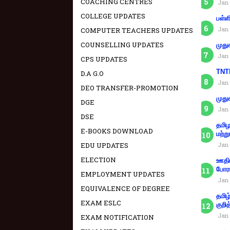
COACHING CENTRES
Jan 
COLLEGE UPDATES
பள்ள
Jan 
COMPUTER TEACHERS UPDATES
COUNSELLING UPDATES
முது
Jan 
CPS UPDATES
TNTE
D.A G.O
Jan 
DEO TRANSFER-PROMOTION
முது
DGE
Jan 
DSE
தமிழ
E-BOOKS DOWNLOAD
மற்று
EDU UPDATES
Jan 
ELECTION
ஊதிய
போரா
EMPLOYMENT UPDATES
Jan 
EQUIVALENCE OF DEGREE
தமிழ
EXAM ESLC
குறித
Jan 
EXAM NOTIFICATION