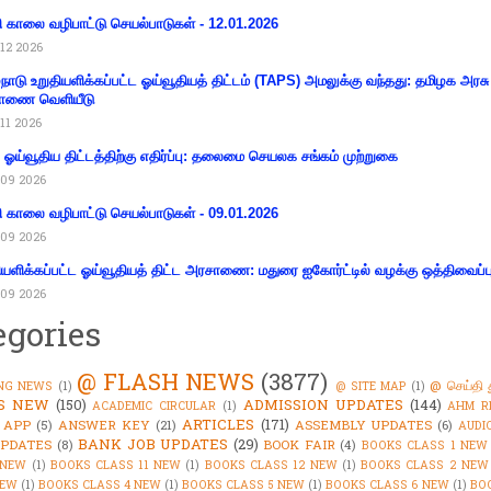
ி காலை வழிபாட்டு செயல்பாடுகள் - 12.01.2026
12 2026
்நாடு உறுதியளிக்கப்பட்ட ஓய்வூதியத் திட்டம் (TAPS) அமலுக்கு வந்தது: தமிழக அரசு
ாணை வெளியீடு
11 2026
ய ஓய்வூதிய திட்டத்திற்கு எதிர்ப்பு: தலைமை செயலக சங்கம் முற்றுகை
09 2026
ி காலை வழிபாட்டு செயல்பாடுகள் - 09.01.2026
09 2026
ியளிக்கப்பட்ட ஓய்வூதியத் திட்ட அரசாணை: மதுரை ஐகோர்ட்டில் வழக்கு ஒத்திவைப்ப
09 2026
egories
@ FLASH NEWS
(3877)
@ செய்தி 
NG NEWS
(1)
@ SITE MAP
(1)
'S NEW
(150)
ADMISSION UPDATES
(144)
ACADEMIC CIRCULAR
(1)
AHM R
ARTICLES
(171)
 APP
(5)
ANSWER KEY
(21)
ASSEMBLY UPDATES
(6)
AUDI
BANK JOB UPDATES
(29)
PDATES
(8)
BOOK FAIR
(4)
BOOKS CLASS 1 NEW
 NEW
(1)
BOOKS CLASS 11 NEW
(1)
BOOKS CLASS 12 NEW
(1)
BOOKS CLASS 2 NEW
NEW
(1)
BOOKS CLASS 4 NEW
(1)
BOOKS CLASS 5 NEW
(1)
BOOKS CLASS 6 NEW
(1)
BO