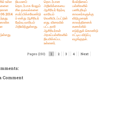
ில் உள்ள
நியமனம்
தொடர்பான
மேல்நிலைப்
ங்களை
தொடர்பாக மேலும்
அறிவிக்கையை
பள்ளிகளில்
தற்கான
சில தகவல்களை
ஆசிரியர் தேர்வு
பணிபுரியும்
9.06.2014
சமர்ப்பிக்கவேண்டு
வாரியம்
காவலர்களுக்கு
ந்தது.
ம் என்று ஆசிரியர்
வெளியிடப்பட்டுள்
விடுமுறைக்
்காலிக
தேர்வு வாரியம்
ளது. விரைவில்
காலத்தினைக்
ளை
அறிவித்துள்ளது.
பட்டதாரி
கணக்கில்
ஆசிரியர்கள்
எடுத்துக் கொண்டு
டுள்ளது.
அரசுப்பள்ளிகளில்
ஈட்டிய விடுப்பு
நியமிக்கப்பட
வழங்குதல்.
உள்ளனர்.
Pages (150)
1
2
3
4
Next
omments:
 a Comment