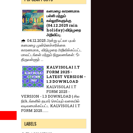
கனமழை காரணமாக
பள்ளி மற்றும்
கல்லூரிகளுக்கு
(04.12.2025 rain
holiday) விடுமுறை
அறிவிப்பு.
🌧️ 04.12.2025 அன்று டிட்வா புயல்
கனமழை முன்னெச்சரிக்கை
காரணமாக, விடுமுறை அறிவிக்கப்பட்ட
மாவட்டங்கள் மற்றும் நிறுவனங்கள்: 💦
திருவள்ளூர் ...
KALVISOLAI I.T
FORM 2025 -
LATEST VERSION -
1.3 DOWNLOAD
KALVISOLAI I.T
FORM 2025 -
VERSION - 1.3 DOWNLOAD | சில
நிமிடங்களில் தயார் செய்யும் வகையில்
வடிவமைக்கப்பட்ட KALVISOLAI I.T
FORM 2025.......
LABELS