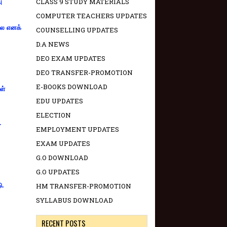
CLASS 9 STUDY MATERIALS
ு
COMPUTER TEACHERS UPDATES
்லை எனக்
COUNSELLING UPDATES
D.A NEWS
DEO EXAM UPDATES
DEO TRANSFER-PROMOTION
E-BOOKS DOWNLOAD
ள்
EDU UPDATES
ELECTION
-
EMPLOYMENT UPDATES
EXAM UPDATES
G.O DOWNLOAD
G.O UPDATES
ு.
HM TRANSFER-PROMOTION
SYLLABUS DOWNLOAD
RECENT POSTS