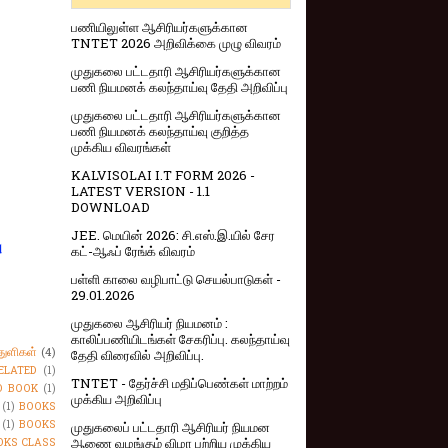
பணியிலுள்ள ஆசிரியர்களுக்கான
TNTET 2026 அறிவிக்கை முழு விவரம்
முதுகலை பட்டதாரி ஆசிரியர்களுக்கான
பணி நியமனக் கலந்தாய்வு தேதி அறிவிப்பு
முதுகலை பட்டதாரி ஆசிரியர்களுக்கான
பணி நியமனக் கலந்தாய்வு குறித்த
முக்கிய விவரங்கள்
KALVISOLAI I.T FORM 2026 -
LATEST VERSION - 1.1
DOWNLOAD
JEE. மெயின் 2026: சி.எஸ்.இ.யில் சேர
ு
கட்-ஆஃப் ரேங்க் விவரம்
பள்ளி காலை வழிபாட்டு செயல்பாடுகள் -
29.01.2026
முதுகலை ஆசிரியர் நியமனம் :
காலிப்பணியிடங்கள் சேகரிப்பு. கலந்தாய்வு
துளிகள்
(4)
தேதி விரைவில் அறிவிப்பு.
ELATED
(1)
TNTET - தேர்ச்சி மதிப்பெண்கள் மாற்றம்
O BOOK
(1)
முக்கிய அறிவிப்பு
(1)
BOOKS
(1)
BOOKS
முதுகலைப் பட்டதாரி ஆசிரியர் நியமன
ஆணை வழங்கும் விழா பற்றிய முக்கிய
OKS CLASS