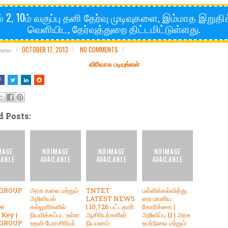
் 2, 10ம் வகுப்பு தனி தேர்வு முடிவுகளை, இம்மாத இறுதிக
வெளியிட, தேர்வுத்துறை திட்டமிட்டுள்ளது.
சோலை
OCTOBER 17, 2013
NO COMMENTS
விரிவாக படியுங்கள்
d Posts:
 GROUP
அரசு கலை மற்றும்
TNTET
பள்ளிக்கல்வித்து
M
அறிவியல்
LATEST NEWS
றை மானிய
ve
கல்லூரிகளில்
| 10,726 பட்டதாரி
கோரிக்கை |
Key |
நியமிக்கப்பட உள்ள
ஆசிரியர்களின்
அறிவிப்பு 11 | அரசு
 GROUP
உதவி பேராசிரியர்
நியமனம்
உயர்நிலை மற்றும்