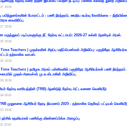
 ஆண்டுத் தேர்வு வரை திறன் இயக்கப் பயிற்சி நீட்டிப்பு: பள்ளிக் கல்வித் துறை அறிவிப்ப
27 2026
்பு பயிற்றுனர்களின் போராட்டம் : பணி நிரந்தரம், ஊதிய உயர்வு கோரிக்கை – நிதியில
 அரசு கைவிரிப்பு
27 2026
 மருத்துவப் படிப்புகளுக்கு நீட் தேர்வு கட்டாயம்: 2026-27 கல்வி ஆண்டில் அமல்.
25 2026
 Time Teachers | முதல்வரின் சிறப்பு மதிப்பெண்கள் அறிவிப்பு: பகுதிநேர ஆசிரியர்க
ட்டம் தற்காலிக வாபஸ்.
25 2026
 Time Teachers | தமிழக அரசுப் பள்ளிகளில் பகுதிநேர ஆசிரியர்கள் பணி நிரந்தரம் 
சபையில் முதல்-அமைச்சர் மு.க.ஸ்டாலின் அறிவிப்பு.
25 2026
ியா் தோ்வு வாரியத்தின் (TRB) ஆண்டுத் தோ்வு அட்டவணை வெளியீடு
24 2026
RB முதுகலை ஆசிரியர் நேரடி நியமனம் 2025 - தற்காலிக தெரிவுப் பட்டியல் வெளியீட
23 2026
நர்சிங் உதவியாளர் பணிக்கு விண்ணப்பிக்க அழைப்பு
21 2026