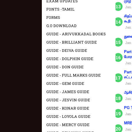
EXAM UPDATES
முழு
Jan 
FONTS -TAMIL
சிறப
FORMS
கூறி
G.O DOWNLOAD
Jan 
GUIDE - ARIVUKKADAL BOOKS
துணை
GUIDE - BRILLIANT GUIDE
Jan 
GUIDE - DEIVA GUIDE
Part
போரா
GUIDE - DOLPHIN GUIDE
Jan 
GUIDE - DON GUIDE
Part
GUIDE - FULL MARKS GUIDE
சட்ட
GUIDE - GEM GUIDE
Jan 
GUIDE - JAMES GUIDE
ஆசிர
Jan 
GUIDE - JESVIN GUIDE
GUIDE - KONAR GUIDE
PG T
Jan 
GUIDE - LOYOLA GUIDE
MRB 
GUIDE - MERCY GUIDE
Jan 