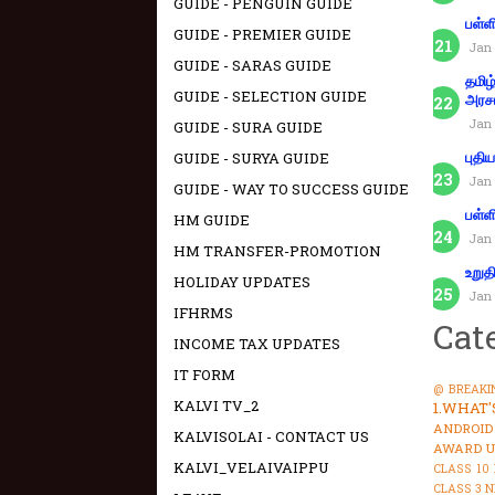
GUIDE - PENGUIN GUIDE
பள்ள
GUIDE - PREMIER GUIDE
Jan 
GUIDE - SARAS GUIDE
தமிழ
GUIDE - SELECTION GUIDE
அரச
Jan 
GUIDE - SURA GUIDE
GUIDE - SURYA GUIDE
புதி
Jan 
GUIDE - WAY TO SUCCESS GUIDE
பள்ள
HM GUIDE
Jan 
HM TRANSFER-PROMOTION
உறுத
HOLIDAY UPDATES
Jan 
IFHRMS
Cat
INCOME TAX UPDATES
IT FORM
@ BREAKI
KALVI TV_2
1.WHAT
ANDROID
KALVISOLAI - CONTACT US
AWARD U
KALVI_VELAIVAIPPU
CLASS 10
CLASS 3 