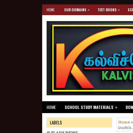
»
»
HOME
SUB DOMAINS
TEXT BOOKS
SC
»
HOME
SCHOOL STUDY MATERIALS
DO
LABELS
Home
வெளியிட,
@ FLASH NEWS