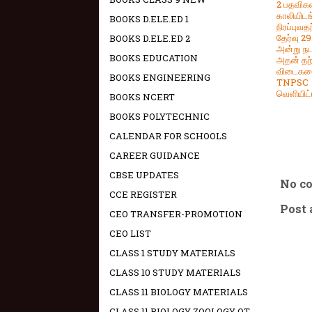
2 பதவிகள
காலியிட
BOOKS D.ELE.ED 1
நிரப்புவ
தேர்வு 2
BOOKS D.ELE.ED 2
அன்று நட
BOOKS EDUCATION
அதன் தற
விடைக
BOOKS ENGINEERING
TNPSC
வெளியிட்
BOOKS NCERT
BOOKS POLYTECHNIC
CALENDAR FOR SCHOOLS
CAREER GUIDANCE
CBSE UPDATES
No c
CCE REGISTER
Post
CEO TRANSFER-PROMOTION
CEO LIST
CLASS 1 STUDY MATERIALS
CLASS 10 STUDY MATERIALS
CLASS 11 BIOLOGY MATERIALS
CLASS 11 BIOLOGY ZOOLOGY OT -