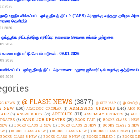
12 2026
்நாடு உறுதியளிக்கப்பட்ட ஓய்வூதியத் திட்டம் (TAPS) அமலுக்கு வந்தது: தமிழக அரசு
ாணை வெளியீடு
11 2026
ய ஓய்வூதிய திட்டத்திற்கு எதிர்ப்பு: தலைமை செயலக சங்கம் முற்றுகை
09 2026
ி காலை வழிபாட்டு செயல்பாடுகள் - 09.01.2026
09 2026
ியளிக்கப்பட்ட ஓய்வூதியத் திட்ட அரசாணை: மதுரை ஐகோர்ட்டில் வழக்கு ஒத்திவைப்ப
09 2026
egories
@ FLASH NEWS
(3877)
@ செய்தி 
NG NEWS
(1)
@ SITE MAP
(1)
'S NEW
(150)
ADMISSION UPDATES
(144)
ACADEMIC CIRCULAR
(1)
AHM R
ARTICLES
(171)
 APP
(5)
ANSWER KEY
(21)
ASSEMBLY UPDATES
(6)
AUDI
BANK JOB UPDATES
(29)
PDATES
(8)
BOOK FAIR
(4)
BOOKS CLASS 1 NEW
 NEW
(1)
BOOKS CLASS 11 NEW
(1)
BOOKS CLASS 12 NEW
(1)
BOOKS CLASS 2 NEW
NEW
(1)
BOOKS CLASS 4 NEW
(1)
BOOKS CLASS 5 NEW
(1)
BOOKS CLASS 6 NEW
(1)
BO
BOOKS CLASS 8 NEW
(1)
BOOKS CLASS 9 NEW
(1)
BOOKS D.ELE.ED 1
(1)
BOOKS D.E