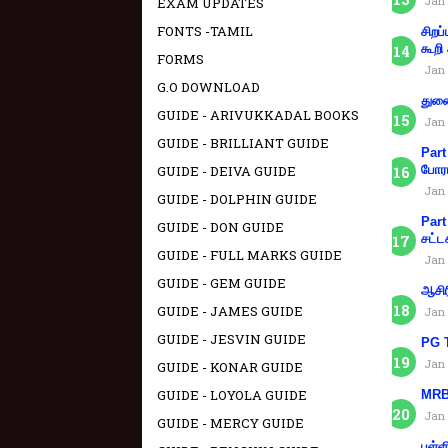
Jan 
EXAM UPDATES
FONTS -TAMIL
சிறப
கூறி
FORMS
Jan 
G.O DOWNLOAD
துணை
GUIDE - ARIVUKKADAL BOOKS
Jan 
GUIDE - BRILLIANT GUIDE
Part
GUIDE - DEIVA GUIDE
போரா
Jan 
GUIDE - DOLPHIN GUIDE
Part
GUIDE - DON GUIDE
சட்ட
GUIDE - FULL MARKS GUIDE
Jan 
GUIDE - GEM GUIDE
ஆசிர
GUIDE - JAMES GUIDE
Jan 
GUIDE - JESVIN GUIDE
PG T
Jan 
GUIDE - KONAR GUIDE
GUIDE - LOYOLA GUIDE
MRB 
Jan 
GUIDE - MERCY GUIDE
பள்ள