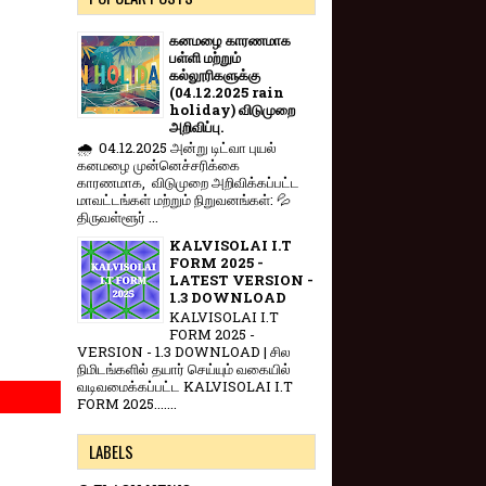
கனமழை காரணமாக
பள்ளி மற்றும்
கல்லூரிகளுக்கு
(04.12.2025 rain
holiday) விடுமுறை
அறிவிப்பு.
🌧️ 04.12.2025 அன்று டிட்வா புயல்
கனமழை முன்னெச்சரிக்கை
காரணமாக, விடுமுறை அறிவிக்கப்பட்ட
மாவட்டங்கள் மற்றும் நிறுவனங்கள்: 💦
திருவள்ளூர் ...
KALVISOLAI I.T
FORM 2025 -
LATEST VERSION -
1.3 DOWNLOAD
KALVISOLAI I.T
FORM 2025 -
VERSION - 1.3 DOWNLOAD | சில
நிமிடங்களில் தயார் செய்யும் வகையில்
வடிவமைக்கப்பட்ட KALVISOLAI I.T
FORM 2025.......
LABELS