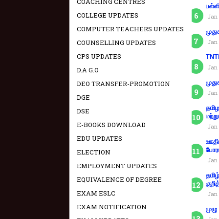
COACHING CENTRES
பள்ள
COLLEGE UPDATES
Jan 
COMPUTER TEACHERS UPDATES
முது
COUNSELLING UPDATES
Jan 
CPS UPDATES
TNTE
Jan 
D.A G.O
முது
DEO TRANSFER-PROMOTION
Jan 
DGE
தமிழ
DSE
மற்று
E-BOOKS DOWNLOAD
Jan 
EDU UPDATES
ஊதிய
போரா
ELECTION
Jan 
EMPLOYMENT UPDATES
தமிழ
EQUIVALENCE OF DEGREE
குறித
EXAM ESLC
Jan 
EXAM NOTIFICATION
முழு