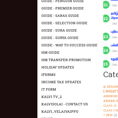
GUIDE - PENGUIN GUIDE
Jan 
GUIDE - PREMIER GUIDE
தமிழ
GUIDE - SARAS GUIDE
அரச
GUIDE - SELECTION GUIDE
Jan 
GUIDE - SURA GUIDE
புதி
Jan 
GUIDE - SURYA GUIDE
GUIDE - WAY TO SUCCESS GUIDE
பள்ள
Jan 
HM GUIDE
உறுத
HM TRANSFER-PROMOTION
Jan 
HOLIDAY UPDATES
Cat
IFHRMS
INCOME TAX UPDATES
@ BREAKI
IT FORM
1.WHAT
ANDROID
KALVI TV_2
AWARD U
KALVISOLAI - CONTACT US
CLASS 10
CLASS 3 
KALVI_VELAIVAIPPU
7 NEW
(1)