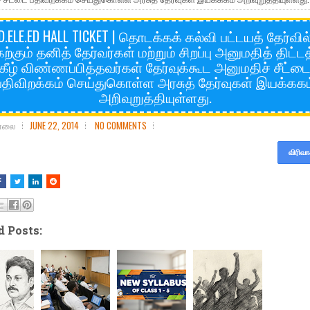
D.ELE.ED HALL TICKET | தொடக்கக் கல்வி பட்டயத் தேர்வில
ற்கும் தனித் தேர்வர்கள் மற்றும் சிறப்பு அனுமதித் திட்ட
கீழ் விண்ணப்பித்தவர்கள் தேர்வுக்கூட அனுமதிச் சீட்ட
பதிவிறக்கம் செய்துகொள்ள அரசுத் தேர்வுகள் இயக்ககம
அறிவுறுத்தியுள்ளது.
சோலை
JUNE 22, 2014
NO COMMENTS
விரிவா
d Posts: