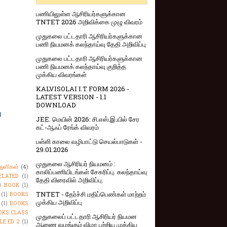
பணியிலுள்ள ஆசிரியர்களுக்கான
TNTET 2026 அறிவிக்கை முழு விவரம்
முதுகலை பட்டதாரி ஆசிரியர்களுக்கான
பணி நியமனக் கலந்தாய்வு தேதி அறிவிப்பு
முதுகலை பட்டதாரி ஆசிரியர்களுக்கான
பணி நியமனக் கலந்தாய்வு குறித்த
முக்கிய விவரங்கள்
KALVISOLAI I.T FORM 2026 -
LATEST VERSION - 1.1
DOWNLOAD
ு
JEE. மெயின் 2026: சி.எஸ்.இ.யில் சேர
கட்-ஆஃப் ரேங்க் விவரம்
பள்ளி காலை வழிபாட்டு செயல்பாடுகள் -
29.01.2026
முதுகலை ஆசிரியர் நியமனம் :
துளிகள்
(4)
காலிப்பணியிடங்கள் சேகரிப்பு. கலந்தாய்வு
ELATED
(1)
தேதி விரைவில் அறிவிப்பு.
O BOOK
(1)
TNTET - தேர்ச்சி மதிப்பெண்கள் மாற்றம்
(1)
BOOKS
முக்கிய அறிவிப்பு
(1)
BOOKS
OKS CLASS
முதுகலைப் பட்டதாரி ஆசிரியர் நியமன
LE.ED 2
(1)
ஆணை வழங்கும் விழா பற்றிய முக்கிய