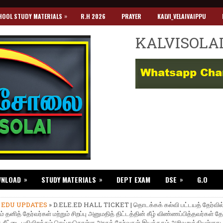
»
HOOL STUDY MATERIALS
R.H 2026
PRAYER
KALVI_VELAIVAIPPU
KALVISOLA
»
»
»
WNLOAD
STUDY MATERIALS
DEPT EXAM
DSE
G.O
»
EDU UPDATES
» D.ELE.ED HALL TICKET | தொடக்கக் கல்வி பட்டயத் தேர்வில
ம் தனித் தேர்வர்கள் மற்றும் சிறப்பு அனுமதித் திட்டத்தின் கீழ் விண்ணப்பித்தவர்கள் தே
 சீட்டை பதிவிறக்கம் செய்துகொள்ள அரசுத் தேர்வுகள் இயக்ககம் அறிவுறுத்தியுள்ளது.