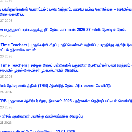
27 2026
்பு பயிற்றுனர்களின் போராட்டம் : பணி நிரந்தரம், ஊதிய உயர்வு கோரிக்கை – நிதியில
 அரசு கைவிரிப்பு
27 2026
 மருத்துவப் படிப்புகளுக்கு நீட் தேர்வு கட்டாயம்: 2026-27 கல்வி ஆண்டில் அமல்.
25 2026
 Time Teachers | முதல்வரின் சிறப்பு மதிப்பெண்கள் அறிவிப்பு: பகுதிநேர ஆசிரியர்க
ட்டம் தற்காலிக வாபஸ்.
25 2026
 Time Teachers | தமிழக அரசுப் பள்ளிகளில் பகுதிநேர ஆசிரியர்கள் பணி நிரந்தரம் 
சபையில் முதல்-அமைச்சர் மு.க.ஸ்டாலின் அறிவிப்பு.
25 2026
ியா் தோ்வு வாரியத்தின் (TRB) ஆண்டுத் தோ்வு அட்டவணை வெளியீடு
24 2026
RB முதுகலை ஆசிரியர் நேரடி நியமனம் 2025 - தற்காலிக தெரிவுப் பட்டியல் வெளியீட
23 2026
நர்சிங் உதவியாளர் பணிக்கு விண்ணப்பிக்க அழைப்பு
21 2026
ி காலை வழிபாட்டு செயல்பாடுகள் - 12.01.2026