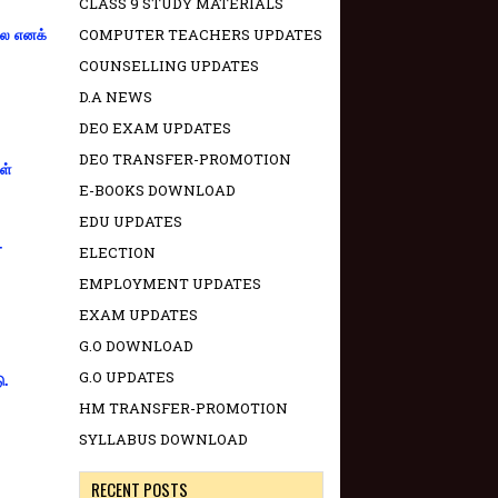
CLASS 9 STUDY MATERIALS
COMPUTER TEACHERS UPDATES
்லை எனக்
COUNSELLING UPDATES
D.A NEWS
DEO EXAM UPDATES
DEO TRANSFER-PROMOTION
ள்
E-BOOKS DOWNLOAD
EDU UPDATES
-
ELECTION
EMPLOYMENT UPDATES
EXAM UPDATES
G.O DOWNLOAD
G.O UPDATES
ு.
HM TRANSFER-PROMOTION
SYLLABUS DOWNLOAD
RECENT POSTS