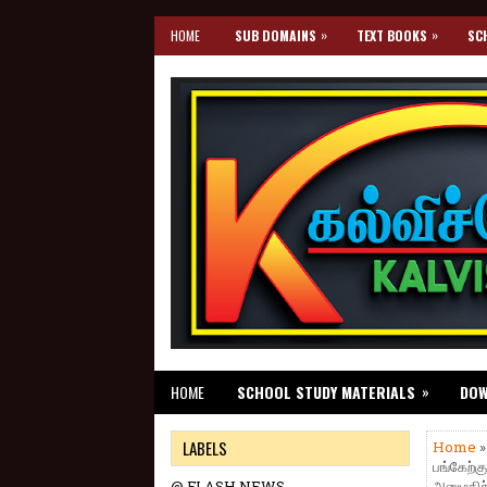
»
»
HOME
SUB DOMAINS
TEXT BOOKS
SC
»
HOME
SCHOOL STUDY MATERIALS
DO
LABELS
Home
பங்கேற்கு
@ FLASH NEWS
அனுமதிச்