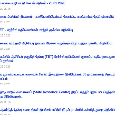
ி காலை வழிபாட்டு செயல்பாடுகள் - 29.01.2026
29 2026
கலை ஆசிரியர் நியமனம் : காலிப்பணியிடங்கள் சேகரிப்பு. கலந்தாய்வு தேதி விரைவில் அ
28 2026
T - தேர்ச்சி மதிப்பெண்கள் மாற்றம் முக்கிய அறிவிப்பு
28 2026
கலைப் பட்டதாரி ஆசிரியர் நியமன ஆணை வழங்கும் விழா பற்றிய முக்கிய அறிவிப்பு.
28 2026
கத்தில் ஆசிரியர் தகுதித் தேர்வு (TET) தேர்ச்சி மதிப்பெண் குறைப்பு: புதிய நடைமு
ம் தாக்கம்
28 2026
 முரண்பாட்டைக் களையக் கோரி, இடைநிலை ஆசிரியர்கள் 33 நாட்களாகத் தொடர்ந
ட்டம்
28 2026
்நாடு மாநில வள மையம் (State Resource Centre) திறப்பு மற்றும் புதிய பாடப்புத்தக
்த அறிவிப்புகள்.
27 2026
 ஆண்டுத் தேர்வு வரை திறன் இயக்கப் பயிற்சி நீட்டிப்பு: பள்ளிக் கல்வித் துறை அறிவிப்ப