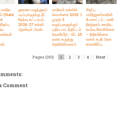
ு மாநில
துணை மருத்துவப்
மாநிலக் கல்விக்
சிறப்பு
் (State
படிப்புகளுக்கு நீட்
கொள்கை 2025: 1
பயிற்றுனர்களின்
ce
தேர்வு கட்டாயம்:
முதல் 5
போராட்டம் : பணி
ிறப்பு
2026-27 கல்வி
வகுப்புகளுக்குப்
நிரந்தரம், ஊதிய
திய
ஆண்டில் அமல்.
புதிய பாடத்திட்டம்
உயர்வு கோரிக்கை
தகங்கள்
வெளியீடு - பிப். 25
– நிதியில்லை
வரை கருத்து
எனக் கூறி அரசு
கள்.
தெரிவிக்கலாம்
கைவிரிப்பு
Pages (150)
1
2
3
4
Next
omments:
 a Comment