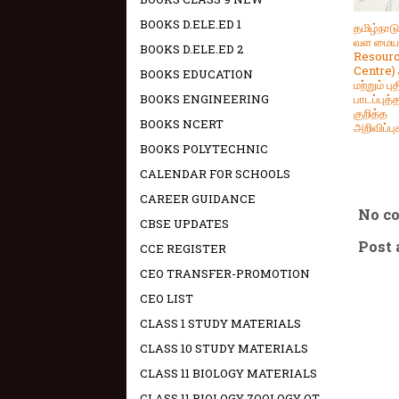
BOOKS D.ELE.ED 1
தமிழ்நாட
வள மையம
BOOKS D.ELE.ED 2
Resour
Centre) த
BOOKS EDUCATION
மற்றும் பு
பாடப்புத்
BOOKS ENGINEERING
குறித்த
BOOKS NCERT
அறிவிப்பு
BOOKS POLYTECHNIC
CALENDAR FOR SCHOOLS
CAREER GUIDANCE
No c
CBSE UPDATES
Post
CCE REGISTER
CEO TRANSFER-PROMOTION
CEO LIST
CLASS 1 STUDY MATERIALS
CLASS 10 STUDY MATERIALS
CLASS 11 BIOLOGY MATERIALS
CLASS 11 BIOLOGY ZOOLOGY OT -