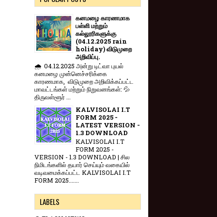
கனமழை காரணமாக
பள்ளி மற்றும்
கல்லூரிகளுக்கு
(04.12.2025 rain
holiday) விடுமுறை
அறிவிப்பு.
🌧️ 04.12.2025 அன்று டிட்வா புயல்
கனமழை முன்னெச்சரிக்கை
காரணமாக, விடுமுறை அறிவிக்கப்பட்ட
மாவட்டங்கள் மற்றும் நிறுவனங்கள்: 💦
திருவள்ளூர் ...
KALVISOLAI I.T
FORM 2025 -
LATEST VERSION -
1.3 DOWNLOAD
KALVISOLAI I.T
FORM 2025 -
VERSION - 1.3 DOWNLOAD | சில
நிமிடங்களில் தயார் செய்யும் வகையில்
வடிவமைக்கப்பட்ட KALVISOLAI I.T
FORM 2025.......
LABELS