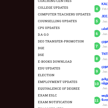
COACHING CENTRES
KAL
COLLEGE UPDATES
Feb 
COMPUTER TEACHERS UPDATES
JEE.
COUNSELLING UPDATES
Jan 
CPS UPDATES
பள்ள
Jan 
D.A G.O
DEO TRANSFER-PROMOTION
முது
Jan 
DGE
TNTE
DSE
Jan 
E-BOOKS DOWNLOAD
முது
EDU UPDATES
Jan 
ELECTION
தமிழ
EMPLOYMENT UPDATES
மற்று
EQUIVALENCE OF DEGREE
Jan 
EXAM ESLC
ஊதிய
போரா
EXAM NOTIFICATION
Jan 