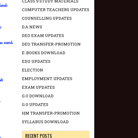
CLASS 9 STUDY MATERIALS
ங்கள்
COMPUTER TEACHERS UPDATES
COUNSELLING UPDATES
D.A NEWS
ு
DEO EXAM UPDATES
்லை எனக்
DEO TRANSFER-PROMOTION
E-BOOKS DOWNLOAD
EDU UPDATES
ELECTION
EMPLOYMENT UPDATES
ள்
EXAM UPDATES
G.O DOWNLOAD
-
G.O UPDATES
HM TRANSFER-PROMOTION
SYLLABUS DOWNLOAD
RECENT POSTS