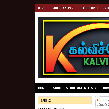
»
»
HOME
SUB DOMAINS
TEXT BOOKS
SC
»
HOME
SCHOOL STUDY MATERIALS
DO
LABELS
Home
பட்டியல்
@ FLASH NEWS