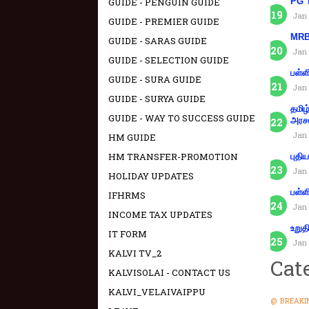
GUIDE - PENGUIN GUIDE
PG T
Jan 
GUIDE - PREMIER GUIDE
MRB 
GUIDE - SARAS GUIDE
Jan 
GUIDE - SELECTION GUIDE
பள்ள
GUIDE - SURA GUIDE
Jan 
GUIDE - SURYA GUIDE
தமிழ
GUIDE - WAY TO SUCCESS GUIDE
அரச
Jan 
HM GUIDE
HM TRANSFER-PROMOTION
புதி
Jan 
HOLIDAY UPDATES
பள்ள
IFHRMS
Jan 
INCOME TAX UPDATES
உறுத
IT FORM
Jan 
KALVI TV_2
Cat
KALVISOLAI - CONTACT US
KALVI_VELAIVAIPPU
@ BREAKI