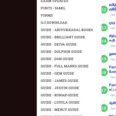
EXAM UPDATES
தமிழ
FONTS -TAMIL
குறித
Jan 
FORMS
G.O DOWNLOAD
முழு
Jan 
GUIDE - ARIVUKKADAL BOOKS
சிறப
GUIDE - BRILLIANT GUIDE
கூறி
GUIDE - DEIVA GUIDE
Jan 
GUIDE - DOLPHIN GUIDE
துணை
GUIDE - DON GUIDE
Jan 
GUIDE - FULL MARKS GUIDE
Part
போரா
GUIDE - GEM GUIDE
Jan 
GUIDE - JAMES GUIDE
Part
GUIDE - JESVIN GUIDE
சட்ட
GUIDE - KONAR GUIDE
Jan 
GUIDE - LOYOLA GUIDE
ஆசிர
Jan 
GUIDE - MERCY GUIDE