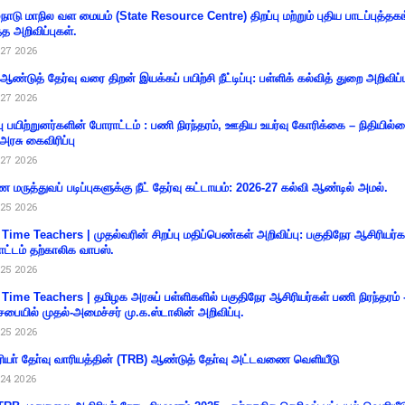
்நாடு மாநில வள மையம் (State Resource Centre) திறப்பு மற்றும் புதிய பாடப்புத்தக
்த அறிவிப்புகள்.
27 2026
 ஆண்டுத் தேர்வு வரை திறன் இயக்கப் பயிற்சி நீட்டிப்பு: பள்ளிக் கல்வித் துறை அறிவிப்ப
27 2026
்பு பயிற்றுனர்களின் போராட்டம் : பணி நிரந்தரம், ஊதிய உயர்வு கோரிக்கை – நிதியில
 அரசு கைவிரிப்பு
27 2026
 மருத்துவப் படிப்புகளுக்கு நீட் தேர்வு கட்டாயம்: 2026-27 கல்வி ஆண்டில் அமல்.
25 2026
 Time Teachers | முதல்வரின் சிறப்பு மதிப்பெண்கள் அறிவிப்பு: பகுதிநேர ஆசிரியர்க
ட்டம் தற்காலிக வாபஸ்.
25 2026
 Time Teachers | தமிழக அரசுப் பள்ளிகளில் பகுதிநேர ஆசிரியர்கள் பணி நிரந்தரம் 
சபையில் முதல்-அமைச்சர் மு.க.ஸ்டாலின் அறிவிப்பு.
25 2026
ியா் தோ்வு வாரியத்தின் (TRB) ஆண்டுத் தோ்வு அட்டவணை வெளியீடு
24 2026