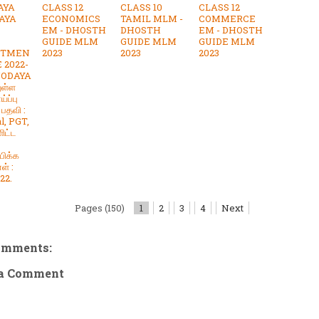
AYA
CLASS 12
CLASS 10
CLASS 12
AYA
ECONOMICS
TAMIL MLM -
COMMERCE
EM - DHOSTH
DHOSTH
EM - DHOSTH
GUIDE MLM
GUIDE MLM
GUIDE MLM
ITMEN
2023
2023
2023
 2022-
AVODAYA
ுள்ள
ப்பு
. பதவி :
l, PGT,
ிட்ட
பிக்க
ள் :
22.
Pages (150)
1
2
3
4
Next
omments:
 a Comment