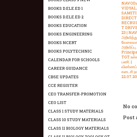
NAVOD
VIDYAL
BOOKS D.ELE.ED 1
SAMITI
BOOKS D.ELE.ED 2
DIRECT
RECRU
BOOKS EDUCATION
T DRIVE
23 | N
BOOKS ENGINEERING
அறிவித்த
வேலைவாய்
BOOKS NCERT
அறிவிப்பு
BOOKS POLYTECHNIC
Principa
TGT உள்ள
CALENDAR FOR SCHOOLS
பணி. |
விண்ணப்
CAREER GUIDANCE
கடைசி நா
22.07.20
CBSE UPDATES
CCE REGISTER
CEO TRANSFER-PROMOTION
CEO LIST
No c
CLASS 1 STUDY MATERIALS
Post
CLASS 10 STUDY MATERIALS
CLASS 11 BIOLOGY MATERIALS
CLASS 11 BIOLOGY ZOOLOGY OT -