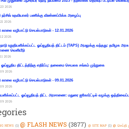
RB முதுகலை ஆசிரியர் நேரடி நியமனம் 2025 - தற்காலிக தெரிவுப் பட்டியல் வெளியீட
23 2026
நர்சிங் உதவியாளர் பணிக்கு விண்ணப்பிக்க அழைப்பு
21 2026
ி காலை வழிபாட்டு செயல்பாடுகள் - 12.01.2026
12 2026
்நாடு உறுதியளிக்கப்பட்ட ஓய்வூதியத் திட்டம் (TAPS) அமலுக்கு வந்தது: தமிழக அரசு
ாணை வெளியீடு
11 2026
ய ஓய்வூதிய திட்டத்திற்கு எதிர்ப்பு: தலைமை செயலக சங்கம் முற்றுகை
09 2026
ி காலை வழிபாட்டு செயல்பாடுகள் - 09.01.2026
09 2026
ியளிக்கப்பட்ட ஓய்வூதியத் திட்ட அரசாணை: மதுரை ஐகோர்ட்டில் வழக்கு ஒத்திவைப்ப
09 2026
egories
@ FLASH NEWS
(3877)
@ செய்தி 
NG NEWS
(1)
@ SITE MAP
(1)