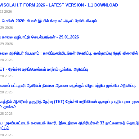
VISOLAI I.T FORM 2026 - LATEST VERSION - 1.1 DOWNLOAD
02 2026
 மெயின் 2026: சி.எஸ்.இ.யில் சேர கட்-ஆஃப் ரேங்க் விவரம்
29 2026
ி காலை வழிபாட்டு செயல்பாடுகள் - 29.01.2026
29 2026
கலை ஆசிரியர் நியமனம் : காலிப்பணியிடங்கள் சேகரிப்பு. கலந்தாய்வு தேதி விரைவில் அ
28 2026
T - தேர்ச்சி மதிப்பெண்கள் மாற்றம் முக்கிய அறிவிப்பு
28 2026
கலைப் பட்டதாரி ஆசிரியர் நியமன ஆணை வழங்கும் விழா பற்றிய முக்கிய அறிவிப்பு.
28 2026
கத்தில் ஆசிரியர் தகுதித் தேர்வு (TET) தேர்ச்சி மதிப்பெண் குறைப்பு: புதிய நடைமு
ம் தாக்கம்
28 2026
 முரண்பாட்டைக் களையக் கோரி, இடைநிலை ஆசிரியர்கள் 33 நாட்களாகத் தொடர்ந
ட்டம்
28 2026