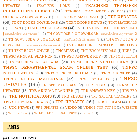
TAPS
(1)
TEACHERS TRANSFER
UPDATES
(4)
TEACHERS HOME
(1)
COUNSELLING UPDATES
(46)
TET
TECHNICAL EXAM UPDATES
(2)
TET
(1)
TET UPDATES
OFFICIAL ANSWER KEY
(6)
TET STUDY MATERIALS
(16)
(69)
TEXT BOOKS DOWNLOAD
(16)
TEXT BOOKS NEWS
(6)
TEXT MATERIALS
TIME TABLE EXAM
(41)
(1)
THIRAN
(1)
TN
(1)
TN GOVT DSE G.O DOWNLOAD
| பள்ளிக்கல்வி அரசாணை 1
(2)
TN GOVT DSE G.O DOWNLOAD | பள்ளிக்கல்வி அரசாணை 2
(1)
TN GOVT DSE G.O DOWNLOAD | பள்ளிக்கல்வி அரசாணை 3
(1)
TN GOVT DSE G.O
DOWNLOAD | பள்ளிக்கல்வி அரசாணை 4
(1)
TN PROMOTION - TRANSFER - COUSELLING
TNCMTSE
(5)
(1)
TN TEXT BOOKS ONLINE
(1)
TNFUSRC MATERIALS
(1)
TNPS
(1)
TNPSC ANNUAL PLANNER
(10)
TNPSC ANSWER KEY
(3)
TNPSC BULLETIN
TNPSC CURRENT AFFAIRS
(20)
TNPSC DEPARTMENTAL EXAM
(19)
(1)
TNPSC DEPARTMENTAL EXAM ONLINE TEST
(61)
TNPSC
NOTIFICATION
(53)
TNPSC PRESS RELEASE
(3)
TNPSC RESULT
(4)
TNPSC
TNPSC STUDY MATERIALS
(35)
TNPSC SYLLABUS
(1)
UPDATES
(196)
TOP-POSTS
(13)
TRANSFER
TNUSRB MATERIALS
(2)
UPDATES
(18)
TRB ANNUAL PLANNER
(7)
TRB ANSWER KEY
(4)
TRB BEO
TRB NOTIFICATIONS
(30)
TRB RESULT
(7)
(2)
TRB SPECIAL TEACHERS
(1)
TRB UPDATES
(161)
TRB STUDY MATERIALS
(3)
TRUST EXAM
(4)
TTSE
UGC NEWS
(4)
VIDEO
(6)
(2)
UPS UPDATES
(1)
VIDEOS FOR TNPSC
(1)
WEBSITE
(1)
What's New.
(1)
WHATSAPP UPLOAD 2023
(2)
எப்படி ?
(1)
LABELS
@ FLASH NEWS