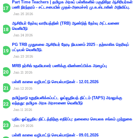
Part Time Teachers | தமிழக அரசுப் பள்ளிகளில் பகுதிநேர ஆசிரியர்கள்
பணி நிரந்தரம் - சட்டசபையில் முதல்-அமைச்சர் மு.க.ஸ்டாலின் அறிவிப்பு.
Jan 25 2026
ஆசிரியா் தோ்வு வாரியத்தின் (TRB) ஆண்டுத் தோ்வு அட்டவணை
வெளியீடு
Jan 24 2026
PG TRB முதுகலை ஆசிரியர் நேரடி நியமனம் 2025 - தற்காலிக தெரிவுப்
பட்டியல் வெளியீடு.
Jan 23 2026
MRB நர்சிங் உதவியாளர் பணிக்கு விண்ணப்பிக்க அழைப்பு
Jan 21 2026
பள்ளி காலை வழிபாட்டு செயல்பாடுகள் - 12.01.2026
Jan 12 2026
தமிழ்நாடு உறுதியளிக்கப்பட்ட ஓய்வூதியத் திட்டம் (TAPS) அமலுக்கு
வந்தது: தமிழக அரசு அரசாணை வெளியீடு
Jan 11 2026
புதிய ஓய்வூதிய திட்டத்திற்கு எதிர்ப்பு: தலைமை செயலக சங்கம் முற்றுகை
Jan 09 2026
பள்ளி காலை வழிபாட்டு செயல்பாடுகள் - 09.01.2026