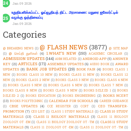
Jan 09 2026
உறுதியளிக்கப்பட்ட ஓய்வூதியத் திட்ட அரசாணை: மதுரை ஐகோர்ட்டில்
வழக்கு ஒத்திவைப்பு
Jan 09 2026
Categories
@ FLASH NEWS
(3877)
@ BREAKING NEWS
(1)
@ SITE MAP
1.WHAT'S NEW
(150)
@ செய்தி துளிகள்
(4)
(1)
ACADEMIC CIRCULAR
(1)
ADMISSION UPDATES
(144)
ANDROID APP
(5)
ANSWER
AHM RELATED
(1)
ARTICLES
(171)
KEY
(21)
ASSEMBLY UPDATES
(6)
AWARD
AUDIO BOOK
(1)
BANK JOB UPDATES
(29)
UPDATES
(8)
BOOK FAIR
(4)
BOOKS CLASS 1
NEW
(1)
BOOKS CLASS 10 NEW
(1)
BOOKS CLASS 11 NEW
(1)
BOOKS CLASS 12
NEW
(1)
BOOKS CLASS 2 NEW
(1)
BOOKS CLASS 3 NEW
(1)
BOOKS CLASS 4 NEW
(1)
BOOKS CLASS 5 NEW
(1)
BOOKS CLASS 6 NEW
(1)
BOOKS CLASS 7 NEW
(1)
BOOKS CLASS 8 NEW
(1)
BOOKS CLASS 9 NEW
(1)
BOOKS D.ELE.ED 1
(1)
BOOKS
BOOKS NCERT
D.ELE.ED 2
(1)
BOOKS EDUCATION
(2)
BOOKS ENGINEERING
(2)
(13)
CALENDAR FOR SCHOOLS
(6)
BOOKS POLYTECHNIC
(1)
CAREER GUIDANCE
CBSE UPDATES
(4)
CEO TRANSFER-
(1)
CCE REGISTER
(2)
CCRT
(1)
PROMOTION
(7)
CLASS 10 STUDY
CEO LIST
(1)
CLASS 1 STUDY MATERIALS
(1)
MATERIALS
(13)
CLASS 11 BIOLOGY MATERIALS
(3)
CLASS 11 BIOLOGY
CLASS 11 STUDY
ZOOLOGY OT -EM
(1)
CLASS 11 BIOLOGY ZOOLOGY OT -TM
(1)
MATERIALS
(9)
CLASS 11 ZOOLOGY OT -EM
(1)
CLASS 11 ZOOLOGY OT -TM
(1)