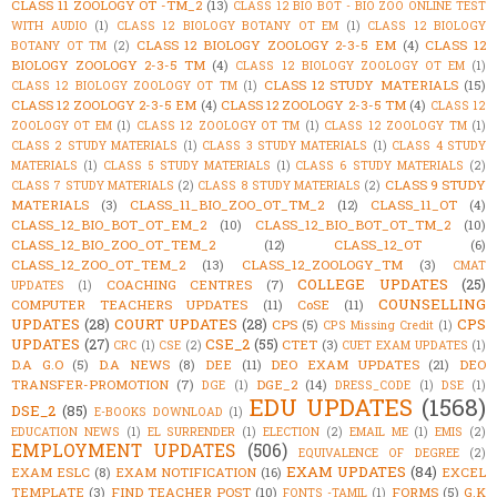
CLASS 11 ZOOLOGY OT -TM_2
(13)
CLASS 12 BIO BOT - BIO ZOO ONLINE TEST
WITH AUDIO
(1)
CLASS 12 BIOLOGY BOTANY OT EM
(1)
CLASS 12 BIOLOGY
CLASS 12 BIOLOGY ZOOLOGY 2-3-5 EM
(4)
CLASS 12
BOTANY OT TM
(2)
BIOLOGY ZOOLOGY 2-3-5 TM
(4)
CLASS 12 BIOLOGY ZOOLOGY OT EM
(1)
CLASS 12 STUDY MATERIALS
(15)
CLASS 12 BIOLOGY ZOOLOGY OT TM
(1)
CLASS 12 ZOOLOGY 2-3-5 EM
(4)
CLASS 12 ZOOLOGY 2-3-5 TM
(4)
CLASS 12
ZOOLOGY OT EM
(1)
CLASS 12 ZOOLOGY OT TM
(1)
CLASS 12 ZOOLOGY TM
(1)
CLASS 2 STUDY MATERIALS
(1)
CLASS 3 STUDY MATERIALS
(1)
CLASS 4 STUDY
MATERIALS
(1)
CLASS 5 STUDY MATERIALS
(1)
CLASS 6 STUDY MATERIALS
(2)
CLASS 9 STUDY
CLASS 7 STUDY MATERIALS
(2)
CLASS 8 STUDY MATERIALS
(2)
MATERIALS
(3)
CLASS_11_BIO_ZOO_OT_TM_2
(12)
CLASS_11_OT
(4)
CLASS_12_BIO_BOT_OT_EM_2
(10)
CLASS_12_BIO_BOT_OT_TM_2
(10)
CLASS_12_BIO_ZOO_OT_TEM_2
(12)
CLASS_12_OT
(6)
CLASS_12_ZOO_OT_TEM_2
(13)
CLASS_12_ZOOLOGY_TM
(3)
CMAT
COLLEGE UPDATES
(25)
COACHING CENTRES
(7)
UPDATES
(1)
COUNSELLING
COMPUTER TEACHERS UPDATES
(11)
CoSE
(11)
UPDATES
(28)
COURT UPDATES
(28)
CPS
CPS
(5)
CPS Missing Credit
(1)
UPDATES
(27)
CSE_2
(55)
CTET
(3)
CRC
(1)
CSE
(2)
CUET EXAM UPDATES
(1)
D.A G.O
(5)
D.A NEWS
(8)
DEE
(11)
DEO EXAM UPDATES
(21)
DEO
TRANSFER-PROMOTION
(7)
DGE_2
(14)
DGE
(1)
DRESS_CODE
(1)
DSE
(1)
EDU UPDATES
(1568)
DSE_2
(85)
E-BOOKS DOWNLOAD
(1)
EDUCATION NEWS
(1)
EL SURRENDER
(1)
ELECTION
(2)
EMAIL ME
(1)
EMIS
(2)
EMPLOYMENT UPDATES
(506)
EQUIVALENCE OF DEGREE
(2)
EXAM UPDATES
(84)
EXAM ESLC
(8)
EXAM NOTIFICATION
(16)
EXCEL
TEMPLATE
(3)
FIND TEACHER POST
(10)
FORMS
(5)
G.K
FONTS -TAMIL
(1)