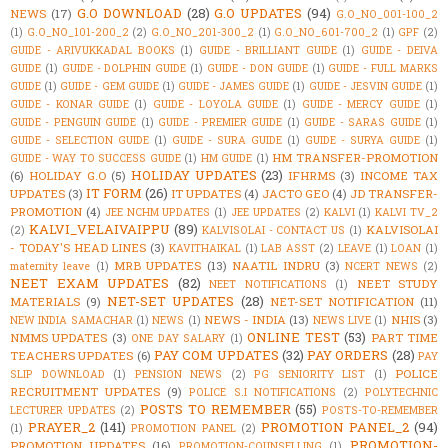
G.O DOWNLOAD
(28)
G.O UPDATES
(94)
NEWS
(17)
G.O_NO_001-100_2
(1)
G.O_NO_101-200_2
(2)
G.O_NO_201-300_2
(1)
G.O_NO_601-700_2
(1)
GPF
(2)
GUIDE - ARIVUKKADAL BOOKS
(1)
GUIDE - BRILLIANT GUIDE
(1)
GUIDE - DEIVA
GUIDE
(1)
GUIDE - DOLPHIN GUIDE
(1)
GUIDE - DON GUIDE
(1)
GUIDE - FULL MARKS
GUIDE
(1)
GUIDE - GEM GUIDE
(1)
GUIDE - JAMES GUIDE
(1)
GUIDE - JESVIN GUIDE
(1)
GUIDE - KONAR GUIDE
(1)
GUIDE - LOYOLA GUIDE
(1)
GUIDE - MERCY GUIDE
(1)
GUIDE - PENGUIN GUIDE
(1)
GUIDE - PREMIER GUIDE
(1)
GUIDE - SARAS GUIDE
(1)
GUIDE - SELECTION GUIDE
(1)
GUIDE - SURA GUIDE
(1)
GUIDE - SURYA GUIDE
(1)
HM TRANSFER-PROMOTION
GUIDE - WAY TO SUCCESS GUIDE
(1)
HM GUIDE
(1)
HOLIDAY UPDATES
(23)
(6)
HOLIDAY G.O
(5)
IFHRMS
(3)
INCOME TAX
IT FORM
(26)
UPDATES
(3)
IT UPDATES
(4)
JACTO GEO
(4)
JD TRANSFER-
PROMOTION
(4)
JEE NCHM UPDATES
(1)
JEE UPDATES
(2)
KALVI
(1)
KALVI TV_2
KALVI_VELAIVAIPPU
(89)
KALVISOLAI
(2)
KALVISOLAI - CONTACT US
(1)
- TODAY'S HEAD LINES
(3)
KAVITHAIKAL
(1)
LAB ASST
(2)
LEAVE
(1)
LOAN
(1)
MRB UPDATES
(13)
NAATIL INDRU
(3)
maternity leave
(1)
NCERT NEWS
(2)
NEET EXAM UPDATES
(82)
NEET STUDY
NEET NOTIFICATIONS
(1)
NET-SET UPDATES
(28)
MATERIALS
(9)
NET-SET NOTIFICATION
(11)
NEWS - INDIA
(13)
NHIS
(3)
NEW INDIA SAMACHAR
(1)
NEWS
(1)
NEWS LIVE
(1)
ONLINE TEST
(53)
NMMS UPDATES
(3)
PART TIME
ONE DAY SALARY
(1)
PAY COM UPDATES
(32)
PAY ORDERS
(28)
TEACHERS UPDATES
(6)
PAY
POLICE
SLIP DOWNLOAD
(1)
PENSION NEWS
(2)
PG SENIORITY LIST
(1)
RECRUITMENT UPDATES
(9)
POLICE S.I NOTIFICATIONS
(2)
POLYTECHNIC
POSTS TO REMEMBER
(55)
LECTURER UPDATES
(2)
POSTS-TO-REMEMBER
PRAYER_2
(141)
PROMOTION PANEL_2
(94)
(1)
PROMOTION PANEL
(2)
PROMOTION-
PROMOTION UPDATES
(16)
PROMOTION-COUNSELLING
(1)