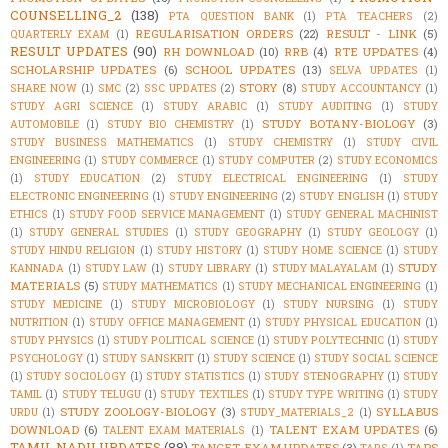
COUNSELLING_2
(138)
PTA QUESTION BANK
(1)
PTA TEACHERS
(2)
REGULARISATION ORDERS
(22)
RESULT - LINK
(5)
QUARTERLY EXAM
(1)
RESULT UPDATES
(90)
RH DOWNLOAD
(10)
RRB
(4)
RTE UPDATES
(4)
SCHOLARSHIP UPDATES
(6)
SCHOOL UPDATES
(13)
SELVA UPDATES
(1)
STORY
(8)
SHARE NOW
(1)
SMC
(2)
SSC UPDATES
(2)
STUDY ACCOUNTANCY
(1)
STUDY AGRI SCIENCE
(1)
STUDY ARABIC
(1)
STUDY AUDITING
(1)
STUDY
STUDY BOTANY-BIOLOGY
(3)
AUTOMOBILE
(1)
STUDY BIO CHEMISTRY
(1)
STUDY BUSINESS MATHEMATICS
(1)
STUDY CHEMISTRY
(1)
STUDY CIVIL
ENGINEERING
(1)
STUDY COMMERCE
(1)
STUDY COMPUTER
(2)
STUDY ECONOMICS
(1)
STUDY EDUCATION
(2)
STUDY ELECTRICAL ENGINEERING
(1)
STUDY
ELECTRONIC ENGINEERING
(1)
STUDY ENGINEERING
(2)
STUDY ENGLISH
(1)
STUDY
ETHICS
(1)
STUDY FOOD SERVICE MANAGEMENT
(1)
STUDY GENERAL MACHINIST
(1)
STUDY GENERAL STUDIES
(1)
STUDY GEOGRAPHY
(1)
STUDY GEOLOGY
(1)
STUDY HINDU RELIGION
(1)
STUDY HISTORY
(1)
STUDY HOME SCIENCE
(1)
STUDY
STUDY
KANNADA
(1)
STUDY LAW
(1)
STUDY LIBRARY
(1)
STUDY MALAYALAM
(1)
MATERIALS
(5)
STUDY MATHEMATICS
(1)
STUDY MECHANICAL ENGINEERING
(1)
STUDY MEDICINE
(1)
STUDY MICROBIOLOGY
(1)
STUDY NURSING
(1)
STUDY
NUTRITION
(1)
STUDY OFFICE MANAGEMENT
(1)
STUDY PHYSICAL EDUCATION
(1)
STUDY PHYSICS
(1)
STUDY POLITICAL SCIENCE
(1)
STUDY POLYTECHNIC
(1)
STUDY
PSYCHOLOGY
(1)
STUDY SANSKRIT
(1)
STUDY SCIENCE
(1)
STUDY SOCIAL SCIENCE
(1)
STUDY SOCIOLOGY
(1)
STUDY STATISTICS
(1)
STUDY STENOGRAPHY
(1)
STUDY
TAMIL
(1)
STUDY TELUGU
(1)
STUDY TEXTILES
(1)
STUDY TYPE WRITING
(1)
STUDY
STUDY ZOOLOGY-BIOLOGY
(3)
SYLLABUS
URDU
(1)
STUDY_MATERIALS_2
(1)
DOWNLOAD
(6)
TALENT EXAM UPDATES
(6)
TALENT EXAM MATERIALS
(1)
TAMIL NADU UPDATES
(88)
TANCET EXAM UPDATES
(3)
TAPS