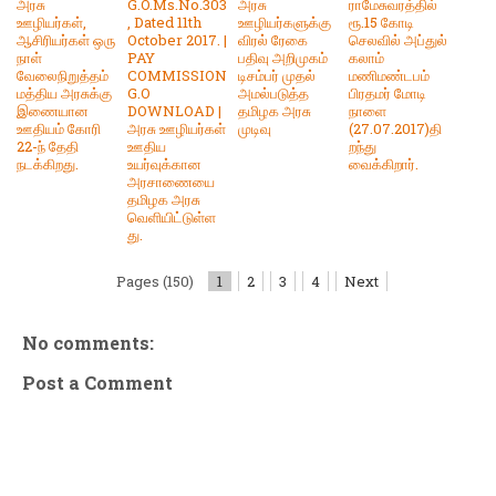
அரசு
G.O.Ms.No.303
அரசு
ராமேசுவரத்தில்
ஊழியர்கள்,
, Dated 11th
ஊழியர்களுக்கு
ரூ.15 கோடி
ஆசிரியர்கள் ஒரு
October 2017. |
விரல் ரேகை
செலவில் அப்துல்
நாள்
PAY
பதிவு அறிமுகம்
கலாம்
வேலைநிறுத்தம்
COMMISSION
டிசம்பர் முதல்
மணிமண்டபம்
மத்திய அரசுக்கு
G.O
அமல்படுத்த
பிரதமர் மோடி
இணையான
DOWNLOAD |
தமிழக அரசு
நாளை
ஊதியம் கோரி
அரசு ஊழியர்கள்
முடிவு
(27.07.2017)தி
22-ந் தேதி
ஊதிய
றந்து
நடக்கிறது.
உயர்வுக்கான
வைக்கிறார்.
அரசாணையை
தமிழக அரசு
வெளியிட்டுள்ள
து.
Pages (150)
1
2
3
4
Next
No comments:
Post a Comment