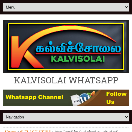
KALVISOLAI WHATSAPP
Home
»
@ FLASH NEWS
» அரசு தொழில்நுட்ப தேர்வுக்கு, புதிய தேதி