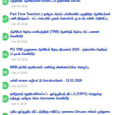
பகுதிநேர ஆசிரியர்கள் போராட்டம் தற்காலிக வாபஸ்.
Jan 25 2026
Part Time Teachers | தமிழக அரசுப் பள்ளிகளில் பகுதிநேர ஆசிரியர்கள்
பணி நிரந்தரம் - சட்டசபையில் முதல்-அமைச்சர் மு.க.ஸ்டாலின் அறிவிப்பு.
Jan 25 2026
ஆசிரியா் தோ்வு வாரியத்தின் (TRB) ஆண்டுத் தோ்வு அட்டவணை
வெளியீடு
Jan 24 2026
PG TRB முதுகலை ஆசிரியர் நேரடி நியமனம் 2025 - தற்காலிக தெரிவுப்
பட்டியல் வெளியீடு.
Jan 23 2026
MRB நர்சிங் உதவியாளர் பணிக்கு விண்ணப்பிக்க அழைப்பு
Jan 21 2026
பள்ளி காலை வழிபாட்டு செயல்பாடுகள் - 12.01.2026
Jan 12 2026
தமிழ்நாடு உறுதியளிக்கப்பட்ட ஓய்வூதியத் திட்டம் (TAPS) அமலுக்கு
வந்தது: தமிழக அரசு அரசாணை வெளியீடு
Jan 11 2026
புதிய ஓய்வூதிய திட்டத்திற்கு எதிர்ப்பு: தலைமை செயலக சங்கம் முற்றுகை