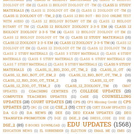
CLASS 11 STUDY
ZOOLOGY OT -EM
(1)
CLASS 11 BIOLOGY ZOOLOGY OT -TM
(1)
MATERIALS
(9)
CLASS 11 ZOOLOGY OT -EM
(1)
CLASS 11 ZOOLOGY OT -TM
(1)
CLASS 11 ZOOLOGY OT -TM_2
(13)
CLASS 12 BIO BOT - BIO ZOO ONLINE TEST
WITH AUDIO
(1)
CLASS 12 BIOLOGY BOTANY OT EM
(1)
CLASS 12 BIOLOGY
CLASS 12 BIOLOGY ZOOLOGY 2-3-5 EM
(4)
CLASS 12
BOTANY OT TM
(2)
BIOLOGY ZOOLOGY 2-3-5 TM
(4)
CLASS 12 BIOLOGY ZOOLOGY OT EM
(1)
CLASS 12 STUDY MATERIALS
(15)
CLASS 12 BIOLOGY ZOOLOGY OT TM
(1)
CLASS 12 ZOOLOGY 2-3-5 EM
(4)
CLASS 12 ZOOLOGY 2-3-5 TM
(4)
CLASS 12
ZOOLOGY OT EM
(1)
CLASS 12 ZOOLOGY OT TM
(1)
CLASS 12 ZOOLOGY TM
(1)
CLASS 2 STUDY MATERIALS
(1)
CLASS 3 STUDY MATERIALS
(1)
CLASS 4 STUDY
MATERIALS
(1)
CLASS 5 STUDY MATERIALS
(1)
CLASS 6 STUDY MATERIALS
(2)
CLASS 9 STUDY
CLASS 7 STUDY MATERIALS
(2)
CLASS 8 STUDY MATERIALS
(2)
MATERIALS
(3)
CLASS_11_BIO_ZOO_OT_TM_2
(12)
CLASS_11_OT
(4)
CLASS_12_BIO_BOT_OT_EM_2
(10)
CLASS_12_BIO_BOT_OT_TM_2
(10)
CLASS_12_BIO_ZOO_OT_TEM_2
(12)
CLASS_12_OT
(6)
CLASS_12_ZOO_OT_TEM_2
(13)
CLASS_12_ZOOLOGY_TM
(3)
CMAT
COLLEGE UPDATES
(25)
COACHING CENTRES
(7)
UPDATES
(1)
COUNSELLING
COMPUTER TEACHERS UPDATES
(11)
CoSE
(11)
UPDATES
(28)
COURT UPDATES
(28)
CPS
CPS
(5)
CPS Missing Credit
(1)
UPDATES
(27)
CSE_2
(55)
CTET
(3)
CRC
(1)
CSE
(2)
CUET EXAM UPDATES
(1)
D.A G.O
(5)
D.A NEWS
(8)
DEE
(11)
DEO EXAM UPDATES
(21)
DEO
TRANSFER-PROMOTION
(7)
DGE_2
(14)
DGE
(1)
DRESS_CODE
(1)
DSE
(1)
EDU UPDATES
(1568)
DSE_2
(85)
E-BOOKS DOWNLOAD
(1)
EDUCATION NEWS
(1)
EL SURRENDER
(1)
ELECTION
(2)
EMAIL ME
(1)
EMIS
(2)