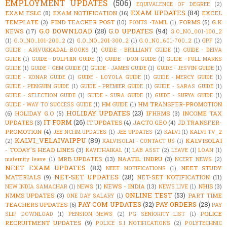
EMPLOYMENT UPDATES
(506)
EQUIVALENCE OF DEGREE
(2)
EXAM UPDATES
(84)
EXAM ESLC
(8)
EXAM NOTIFICATION
(16)
EXCEL
TEMPLATE
(3)
FIND TEACHER POST
(10)
FORMS
(5)
G.K
FONTS -TAMIL
(1)
G.O DOWNLOAD
(28)
G.O UPDATES
(94)
NEWS
(17)
G.O_NO_001-100_2
(1)
G.O_NO_101-200_2
(2)
G.O_NO_201-300_2
(1)
G.O_NO_601-700_2
(1)
GPF
(2)
GUIDE - ARIVUKKADAL BOOKS
(1)
GUIDE - BRILLIANT GUIDE
(1)
GUIDE - DEIVA
GUIDE
(1)
GUIDE - DOLPHIN GUIDE
(1)
GUIDE - DON GUIDE
(1)
GUIDE - FULL MARKS
GUIDE
(1)
GUIDE - GEM GUIDE
(1)
GUIDE - JAMES GUIDE
(1)
GUIDE - JESVIN GUIDE
(1)
GUIDE - KONAR GUIDE
(1)
GUIDE - LOYOLA GUIDE
(1)
GUIDE - MERCY GUIDE
(1)
GUIDE - PENGUIN GUIDE
(1)
GUIDE - PREMIER GUIDE
(1)
GUIDE - SARAS GUIDE
(1)
GUIDE - SELECTION GUIDE
(1)
GUIDE - SURA GUIDE
(1)
GUIDE - SURYA GUIDE
(1)
HM TRANSFER-PROMOTION
GUIDE - WAY TO SUCCESS GUIDE
(1)
HM GUIDE
(1)
HOLIDAY UPDATES
(23)
(6)
HOLIDAY G.O
(5)
IFHRMS
(3)
INCOME TAX
IT FORM
(26)
UPDATES
(3)
IT UPDATES
(4)
JACTO GEO
(4)
JD TRANSFER-
PROMOTION
(4)
JEE NCHM UPDATES
(1)
JEE UPDATES
(2)
KALVI
(1)
KALVI TV_2
KALVI_VELAIVAIPPU
(89)
KALVISOLAI
(2)
KALVISOLAI - CONTACT US
(1)
- TODAY'S HEAD LINES
(3)
KAVITHAIKAL
(1)
LAB ASST
(2)
LEAVE
(1)
LOAN
(1)
MRB UPDATES
(13)
NAATIL INDRU
(3)
maternity leave
(1)
NCERT NEWS
(2)
NEET EXAM UPDATES
(82)
NEET STUDY
NEET NOTIFICATIONS
(1)
NET-SET UPDATES
(28)
MATERIALS
(9)
NET-SET NOTIFICATION
(11)
NEWS - INDIA
(13)
NHIS
(3)
NEW INDIA SAMACHAR
(1)
NEWS
(1)
NEWS LIVE
(1)
ONLINE TEST
(53)
NMMS UPDATES
(3)
PART TIME
ONE DAY SALARY
(1)
PAY COM UPDATES
(32)
PAY ORDERS
(28)
TEACHERS UPDATES
(6)
PAY
POLICE
SLIP DOWNLOAD
(1)
PENSION NEWS
(2)
PG SENIORITY LIST
(1)
RECRUITMENT UPDATES
(9)
POLICE S.I NOTIFICATIONS
(2)
POLYTECHNIC