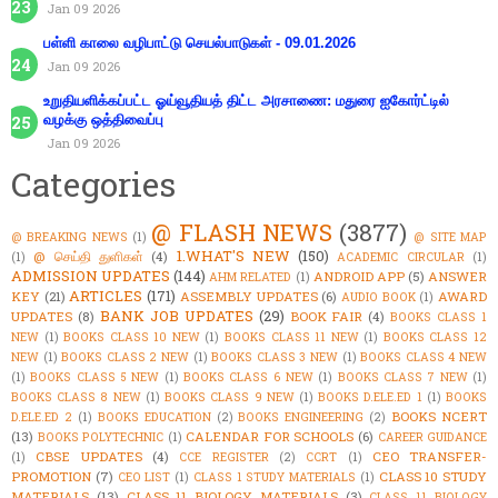
Jan 09 2026
பள்ளி காலை வழிபாட்டு செயல்பாடுகள் - 09.01.2026
Jan 09 2026
உறுதியளிக்கப்பட்ட ஓய்வூதியத் திட்ட அரசாணை: மதுரை ஐகோர்ட்டில்
வழக்கு ஒத்திவைப்பு
Jan 09 2026
Categories
@ FLASH NEWS
(3877)
@ BREAKING NEWS
(1)
@ SITE MAP
1.WHAT'S NEW
(150)
@ செய்தி துளிகள்
(4)
(1)
ACADEMIC CIRCULAR
(1)
ADMISSION UPDATES
(144)
ANDROID APP
(5)
ANSWER
AHM RELATED
(1)
ARTICLES
(171)
KEY
(21)
ASSEMBLY UPDATES
(6)
AWARD
AUDIO BOOK
(1)
BANK JOB UPDATES
(29)
UPDATES
(8)
BOOK FAIR
(4)
BOOKS CLASS 1
NEW
(1)
BOOKS CLASS 10 NEW
(1)
BOOKS CLASS 11 NEW
(1)
BOOKS CLASS 12
NEW
(1)
BOOKS CLASS 2 NEW
(1)
BOOKS CLASS 3 NEW
(1)
BOOKS CLASS 4 NEW
(1)
BOOKS CLASS 5 NEW
(1)
BOOKS CLASS 6 NEW
(1)
BOOKS CLASS 7 NEW
(1)
BOOKS CLASS 8 NEW
(1)
BOOKS CLASS 9 NEW
(1)
BOOKS D.ELE.ED 1
(1)
BOOKS
BOOKS NCERT
D.ELE.ED 2
(1)
BOOKS EDUCATION
(2)
BOOKS ENGINEERING
(2)
(13)
CALENDAR FOR SCHOOLS
(6)
BOOKS POLYTECHNIC
(1)
CAREER GUIDANCE
CBSE UPDATES
(4)
CEO TRANSFER-
(1)
CCE REGISTER
(2)
CCRT
(1)
PROMOTION
(7)
CLASS 10 STUDY
CEO LIST
(1)
CLASS 1 STUDY MATERIALS
(1)
MATERIALS
(13)
CLASS 11 BIOLOGY MATERIALS
(3)
CLASS 11 BIOLOGY