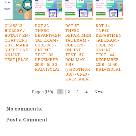
CLASS 12
DOT-32-
DOT-57-
DOT-44-
BIOLOGY /
TNPSC
TNPSC
TNPSC
BOTANY EM-
DEPARTMEN
DEPARTMEN
DEPARTMEN
CHAPTER 1
TAL EXAM -
TAL EXAM -
TAL EXAM -
-10 - 1 MARK
CODE 065 -
CODE 172 -
CODE 152 -
QUESTIONS -
ONLINE
ONLINE
ONLINE
ONLINE
TEST - 32 -
TEST - 57 -
TEST - 44 -
TEST | PLAY
DECEMBER
DOM MAY
DECEMBER
2019 - 61-80 -
2018
2018 - 21-40 -
KALVISOLAI.
(THOOTHUK
KALVISOLAI.
UDI) - 01-20 -
KALVISOLAI.
Pages (150)
1
2
3
4
Next
No comments:
Post a Comment