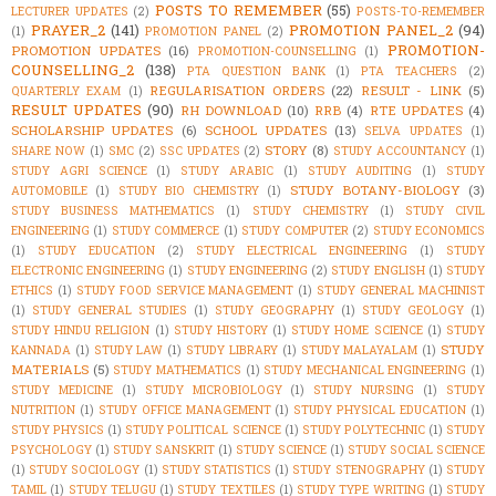
POSTS TO REMEMBER
(55)
LECTURER UPDATES
(2)
POSTS-TO-REMEMBER
PRAYER_2
(141)
PROMOTION PANEL_2
(94)
(1)
PROMOTION PANEL
(2)
PROMOTION-
PROMOTION UPDATES
(16)
PROMOTION-COUNSELLING
(1)
COUNSELLING_2
(138)
PTA QUESTION BANK
(1)
PTA TEACHERS
(2)
REGULARISATION ORDERS
(22)
RESULT - LINK
(5)
QUARTERLY EXAM
(1)
RESULT UPDATES
(90)
RH DOWNLOAD
(10)
RRB
(4)
RTE UPDATES
(4)
SCHOLARSHIP UPDATES
(6)
SCHOOL UPDATES
(13)
SELVA UPDATES
(1)
STORY
(8)
SHARE NOW
(1)
SMC
(2)
SSC UPDATES
(2)
STUDY ACCOUNTANCY
(1)
STUDY AGRI SCIENCE
(1)
STUDY ARABIC
(1)
STUDY AUDITING
(1)
STUDY
STUDY BOTANY-BIOLOGY
(3)
AUTOMOBILE
(1)
STUDY BIO CHEMISTRY
(1)
STUDY BUSINESS MATHEMATICS
(1)
STUDY CHEMISTRY
(1)
STUDY CIVIL
ENGINEERING
(1)
STUDY COMMERCE
(1)
STUDY COMPUTER
(2)
STUDY ECONOMICS
(1)
STUDY EDUCATION
(2)
STUDY ELECTRICAL ENGINEERING
(1)
STUDY
ELECTRONIC ENGINEERING
(1)
STUDY ENGINEERING
(2)
STUDY ENGLISH
(1)
STUDY
ETHICS
(1)
STUDY FOOD SERVICE MANAGEMENT
(1)
STUDY GENERAL MACHINIST
(1)
STUDY GENERAL STUDIES
(1)
STUDY GEOGRAPHY
(1)
STUDY GEOLOGY
(1)
STUDY HINDU RELIGION
(1)
STUDY HISTORY
(1)
STUDY HOME SCIENCE
(1)
STUDY
STUDY
KANNADA
(1)
STUDY LAW
(1)
STUDY LIBRARY
(1)
STUDY MALAYALAM
(1)
MATERIALS
(5)
STUDY MATHEMATICS
(1)
STUDY MECHANICAL ENGINEERING
(1)
STUDY MEDICINE
(1)
STUDY MICROBIOLOGY
(1)
STUDY NURSING
(1)
STUDY
NUTRITION
(1)
STUDY OFFICE MANAGEMENT
(1)
STUDY PHYSICAL EDUCATION
(1)
STUDY PHYSICS
(1)
STUDY POLITICAL SCIENCE
(1)
STUDY POLYTECHNIC
(1)
STUDY
PSYCHOLOGY
(1)
STUDY SANSKRIT
(1)
STUDY SCIENCE
(1)
STUDY SOCIAL SCIENCE
(1)
STUDY SOCIOLOGY
(1)
STUDY STATISTICS
(1)
STUDY STENOGRAPHY
(1)
STUDY
TAMIL
(1)
STUDY TELUGU
(1)
STUDY TEXTILES
(1)
STUDY TYPE WRITING
(1)
STUDY