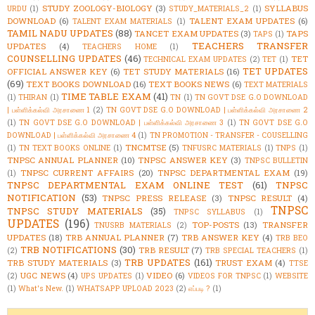
STUDY ZOOLOGY-BIOLOGY
(3)
SYLLABUS
URDU
(1)
STUDY_MATERIALS_2
(1)
DOWNLOAD
(6)
TALENT EXAM UPDATES
(6)
TALENT EXAM MATERIALS
(1)
TAMIL NADU UPDATES
(88)
TANCET EXAM UPDATES
(3)
TAPS
TAPS
(1)
TEACHERS TRANSFER
UPDATES
(4)
TEACHERS HOME
(1)
COUNSELLING UPDATES
(46)
TET
TECHNICAL EXAM UPDATES
(2)
TET
(1)
TET UPDATES
OFFICIAL ANSWER KEY
(6)
TET STUDY MATERIALS
(16)
(69)
TEXT BOOKS DOWNLOAD
(16)
TEXT BOOKS NEWS
(6)
TEXT MATERIALS
TIME TABLE EXAM
(41)
(1)
THIRAN
(1)
TN
(1)
TN GOVT DSE G.O DOWNLOAD
| பள்ளிக்கல்வி அரசாணை 1
(2)
TN GOVT DSE G.O DOWNLOAD | பள்ளிக்கல்வி அரசாணை 2
(1)
TN GOVT DSE G.O DOWNLOAD | பள்ளிக்கல்வி அரசாணை 3
(1)
TN GOVT DSE G.O
DOWNLOAD | பள்ளிக்கல்வி அரசாணை 4
(1)
TN PROMOTION - TRANSFER - COUSELLING
TNCMTSE
(5)
(1)
TN TEXT BOOKS ONLINE
(1)
TNFUSRC MATERIALS
(1)
TNPS
(1)
TNPSC ANNUAL PLANNER
(10)
TNPSC ANSWER KEY
(3)
TNPSC BULLETIN
TNPSC CURRENT AFFAIRS
(20)
TNPSC DEPARTMENTAL EXAM
(19)
(1)
TNPSC DEPARTMENTAL EXAM ONLINE TEST
(61)
TNPSC
NOTIFICATION
(53)
TNPSC PRESS RELEASE
(3)
TNPSC RESULT
(4)
TNPSC
TNPSC STUDY MATERIALS
(35)
TNPSC SYLLABUS
(1)
UPDATES
(196)
TOP-POSTS
(13)
TRANSFER
TNUSRB MATERIALS
(2)
UPDATES
(18)
TRB ANNUAL PLANNER
(7)
TRB ANSWER KEY
(4)
TRB BEO
TRB NOTIFICATIONS
(30)
TRB RESULT
(7)
(2)
TRB SPECIAL TEACHERS
(1)
TRB UPDATES
(161)
TRB STUDY MATERIALS
(3)
TRUST EXAM
(4)
TTSE
UGC NEWS
(4)
VIDEO
(6)
(2)
UPS UPDATES
(1)
VIDEOS FOR TNPSC
(1)
WEBSITE
(1)
What's New.
(1)
WHATSAPP UPLOAD 2023
(2)
எப்படி ?
(1)