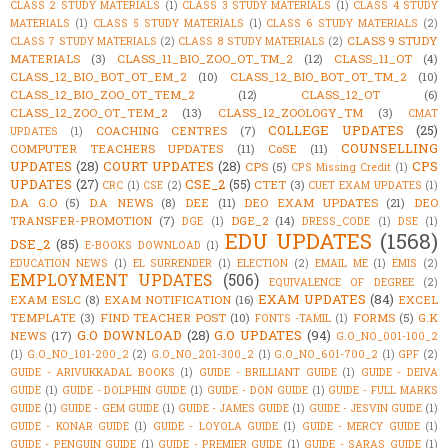
CLASS 2 STUDY MATERIALS
(1)
CLASS 3 STUDY MATERIALS
(1)
CLASS 4 STUDY
MATERIALS
(1)
CLASS 5 STUDY MATERIALS
(1)
CLASS 6 STUDY MATERIALS
(2)
CLASS 9 STUDY
CLASS 7 STUDY MATERIALS
(2)
CLASS 8 STUDY MATERIALS
(2)
MATERIALS
(3)
CLASS_11_BIO_ZOO_OT_TM_2
(12)
CLASS_11_OT
(4)
CLASS_12_BIO_BOT_OT_EM_2
(10)
CLASS_12_BIO_BOT_OT_TM_2
(10)
CLASS_12_BIO_ZOO_OT_TEM_2
(12)
CLASS_12_OT
(6)
CLASS_12_ZOO_OT_TEM_2
(13)
CLASS_12_ZOOLOGY_TM
(3)
CMAT
COLLEGE UPDATES
(25)
COACHING CENTRES
(7)
UPDATES
(1)
COUNSELLING
COMPUTER TEACHERS UPDATES
(11)
CoSE
(11)
UPDATES
(28)
COURT UPDATES
(28)
CPS
CPS
(5)
CPS Missing Credit
(1)
UPDATES
(27)
CSE_2
(55)
CTET
(3)
CRC
(1)
CSE
(2)
CUET EXAM UPDATES
(1)
D.A G.O
(5)
D.A NEWS
(8)
DEE
(11)
DEO EXAM UPDATES
(21)
DEO
TRANSFER-PROMOTION
(7)
DGE_2
(14)
DGE
(1)
DRESS_CODE
(1)
DSE
(1)
EDU UPDATES
(1568)
DSE_2
(85)
E-BOOKS DOWNLOAD
(1)
EDUCATION NEWS
(1)
EL SURRENDER
(1)
ELECTION
(2)
EMAIL ME
(1)
EMIS
(2)
EMPLOYMENT UPDATES
(506)
EQUIVALENCE OF DEGREE
(2)
EXAM UPDATES
(84)
EXAM ESLC
(8)
EXAM NOTIFICATION
(16)
EXCEL
TEMPLATE
(3)
FIND TEACHER POST
(10)
FORMS
(5)
G.K
FONTS -TAMIL
(1)
G.O DOWNLOAD
(28)
G.O UPDATES
(94)
NEWS
(17)
G.O_NO_001-100_2
(1)
G.O_NO_101-200_2
(2)
G.O_NO_201-300_2
(1)
G.O_NO_601-700_2
(1)
GPF
(2)
GUIDE - ARIVUKKADAL BOOKS
(1)
GUIDE - BRILLIANT GUIDE
(1)
GUIDE - DEIVA
GUIDE
(1)
GUIDE - DOLPHIN GUIDE
(1)
GUIDE - DON GUIDE
(1)
GUIDE - FULL MARKS
GUIDE
(1)
GUIDE - GEM GUIDE
(1)
GUIDE - JAMES GUIDE
(1)
GUIDE - JESVIN GUIDE
(1)
GUIDE - KONAR GUIDE
(1)
GUIDE - LOYOLA GUIDE
(1)
GUIDE - MERCY GUIDE
(1)
GUIDE - PENGUIN GUIDE
(1)
GUIDE - PREMIER GUIDE
(1)
GUIDE - SARAS GUIDE
(1)