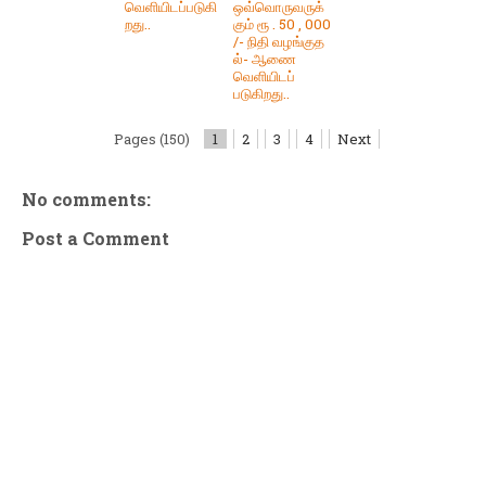
வெளியிடப்படுகி
ஒவ்வொருவருக்
றது..
கும் ரூ . 50 , 000
/- நிதி வழங்குத
ல்- ஆணை
வெளியிடப்
படுகிறது..
Pages (150)
1
2
3
4
Next
No comments:
Post a Comment