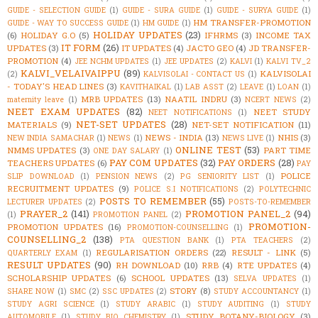
GUIDE - SELECTION GUIDE
(1)
GUIDE - SURA GUIDE
(1)
GUIDE - SURYA GUIDE
(1)
HM TRANSFER-PROMOTION
GUIDE - WAY TO SUCCESS GUIDE
(1)
HM GUIDE
(1)
HOLIDAY UPDATES
(23)
(6)
HOLIDAY G.O
(5)
IFHRMS
(3)
INCOME TAX
IT FORM
(26)
UPDATES
(3)
IT UPDATES
(4)
JACTO GEO
(4)
JD TRANSFER-
PROMOTION
(4)
JEE NCHM UPDATES
(1)
JEE UPDATES
(2)
KALVI
(1)
KALVI TV_2
KALVI_VELAIVAIPPU
(89)
KALVISOLAI
(2)
KALVISOLAI - CONTACT US
(1)
- TODAY'S HEAD LINES
(3)
KAVITHAIKAL
(1)
LAB ASST
(2)
LEAVE
(1)
LOAN
(1)
MRB UPDATES
(13)
NAATIL INDRU
(3)
maternity leave
(1)
NCERT NEWS
(2)
NEET EXAM UPDATES
(82)
NEET STUDY
NEET NOTIFICATIONS
(1)
NET-SET UPDATES
(28)
MATERIALS
(9)
NET-SET NOTIFICATION
(11)
NEWS - INDIA
(13)
NHIS
(3)
NEW INDIA SAMACHAR
(1)
NEWS
(1)
NEWS LIVE
(1)
ONLINE TEST
(53)
NMMS UPDATES
(3)
PART TIME
ONE DAY SALARY
(1)
PAY COM UPDATES
(32)
PAY ORDERS
(28)
TEACHERS UPDATES
(6)
PAY
POLICE
SLIP DOWNLOAD
(1)
PENSION NEWS
(2)
PG SENIORITY LIST
(1)
RECRUITMENT UPDATES
(9)
POLICE S.I NOTIFICATIONS
(2)
POLYTECHNIC
POSTS TO REMEMBER
(55)
LECTURER UPDATES
(2)
POSTS-TO-REMEMBER
PRAYER_2
(141)
PROMOTION PANEL_2
(94)
(1)
PROMOTION PANEL
(2)
PROMOTION-
PROMOTION UPDATES
(16)
PROMOTION-COUNSELLING
(1)
COUNSELLING_2
(138)
PTA QUESTION BANK
(1)
PTA TEACHERS
(2)
REGULARISATION ORDERS
(22)
RESULT - LINK
(5)
QUARTERLY EXAM
(1)
RESULT UPDATES
(90)
RH DOWNLOAD
(10)
RRB
(4)
RTE UPDATES
(4)
SCHOLARSHIP UPDATES
(6)
SCHOOL UPDATES
(13)
SELVA UPDATES
(1)
STORY
(8)
SHARE NOW
(1)
SMC
(2)
SSC UPDATES
(2)
STUDY ACCOUNTANCY
(1)
STUDY AGRI SCIENCE
(1)
STUDY ARABIC
(1)
STUDY AUDITING
(1)
STUDY
STUDY BOTANY-BIOLOGY
(3)
AUTOMOBILE
(1)
STUDY BIO CHEMISTRY
(1)