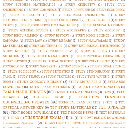
STUDY BUSINESS MATHEMATICS
(1)
STUDY CHEMISTRY
(1)
STUDY CIVIL
ENGINEERING
(1)
STUDY COMMERCE
(1)
STUDY COMPUTER
(2)
STUDY ECONOMICS
(1)
STUDY EDUCATION
(2)
STUDY ELECTRICAL ENGINEERING
(1)
STUDY
ELECTRONIC ENGINEERING
(1)
STUDY ENGINEERING
(2)
STUDY ENGLISH
(1)
STUDY
ETHICS
(1)
STUDY FOOD SERVICE MANAGEMENT
(1)
STUDY GENERAL MACHINIST
(1)
STUDY GENERAL STUDIES
(1)
STUDY GEOGRAPHY
(1)
STUDY GEOLOGY
(1)
STUDY HINDU RELIGION
(1)
STUDY HISTORY
(1)
STUDY HOME SCIENCE
(1)
STUDY
STUDY
KANNADA
(1)
STUDY LAW
(1)
STUDY LIBRARY
(1)
STUDY MALAYALAM
(1)
MATERIALS
(5)
STUDY MATHEMATICS
(1)
STUDY MECHANICAL ENGINEERING
(1)
STUDY MEDICINE
(1)
STUDY MICROBIOLOGY
(1)
STUDY NURSING
(1)
STUDY
NUTRITION
(1)
STUDY OFFICE MANAGEMENT
(1)
STUDY PHYSICAL EDUCATION
(1)
STUDY PHYSICS
(1)
STUDY POLITICAL SCIENCE
(1)
STUDY POLYTECHNIC
(1)
STUDY
PSYCHOLOGY
(1)
STUDY SANSKRIT
(1)
STUDY SCIENCE
(1)
STUDY SOCIAL SCIENCE
(1)
STUDY SOCIOLOGY
(1)
STUDY STATISTICS
(1)
STUDY STENOGRAPHY
(1)
STUDY
TAMIL
(1)
STUDY TELUGU
(1)
STUDY TEXTILES
(1)
STUDY TYPE WRITING
(1)
STUDY
STUDY ZOOLOGY-BIOLOGY
(3)
SYLLABUS
URDU
(1)
STUDY_MATERIALS_2
(1)
DOWNLOAD
(6)
TALENT EXAM UPDATES
(6)
TALENT EXAM MATERIALS
(1)
TAMIL NADU UPDATES
(88)
TANCET EXAM UPDATES
(3)
TAPS
TAPS
(1)
TEACHERS TRANSFER
UPDATES
(4)
TEACHERS HOME
(1)
COUNSELLING UPDATES
(46)
TET
TECHNICAL EXAM UPDATES
(2)
TET
(1)
TET UPDATES
OFFICIAL ANSWER KEY
(6)
TET STUDY MATERIALS
(16)
(69)
TEXT BOOKS DOWNLOAD
(16)
TEXT BOOKS NEWS
(6)
TEXT MATERIALS
TIME TABLE EXAM
(41)
(1)
THIRAN
(1)
TN
(1)
TN GOVT DSE G.O DOWNLOAD
| பள்ளிக்கல்வி அரசாணை 1
(2)
TN GOVT DSE G.O DOWNLOAD | பள்ளிக்கல்வி அரசாணை 2