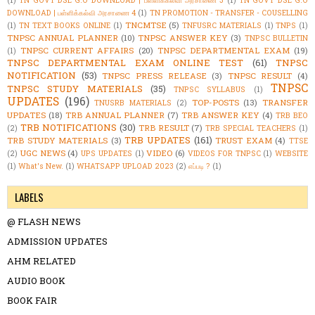
(1)
TN GOVT DSE G.O DOWNLOAD | பள்ளிக்கல்வி அரசாணை 3
(1)
TN GOVT DSE G.O
DOWNLOAD | பள்ளிக்கல்வி அரசாணை 4
(1)
TN PROMOTION - TRANSFER - COUSELLING
TNCMTSE
(5)
(1)
TN TEXT BOOKS ONLINE
(1)
TNFUSRC MATERIALS
(1)
TNPS
(1)
TNPSC ANNUAL PLANNER
(10)
TNPSC ANSWER KEY
(3)
TNPSC BULLETIN
TNPSC CURRENT AFFAIRS
(20)
TNPSC DEPARTMENTAL EXAM
(19)
(1)
TNPSC DEPARTMENTAL EXAM ONLINE TEST
(61)
TNPSC
NOTIFICATION
(53)
TNPSC PRESS RELEASE
(3)
TNPSC RESULT
(4)
TNPSC
TNPSC STUDY MATERIALS
(35)
TNPSC SYLLABUS
(1)
UPDATES
(196)
TOP-POSTS
(13)
TRANSFER
TNUSRB MATERIALS
(2)
UPDATES
(18)
TRB ANNUAL PLANNER
(7)
TRB ANSWER KEY
(4)
TRB BEO
TRB NOTIFICATIONS
(30)
TRB RESULT
(7)
(2)
TRB SPECIAL TEACHERS
(1)
TRB UPDATES
(161)
TRB STUDY MATERIALS
(3)
TRUST EXAM
(4)
TTSE
UGC NEWS
(4)
VIDEO
(6)
(2)
UPS UPDATES
(1)
VIDEOS FOR TNPSC
(1)
WEBSITE
(1)
What's New.
(1)
WHATSAPP UPLOAD 2023
(2)
எப்படி ?
(1)
LABELS
@ FLASH NEWS
ADMISSION UPDATES
AHM RELATED
AUDIO BOOK
BOOK FAIR