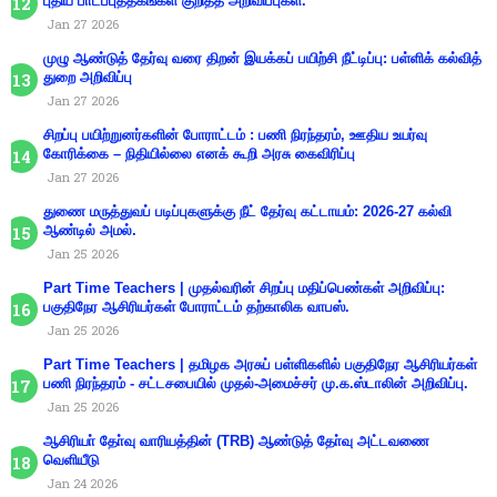
புதிய பாடப்புத்தகங்கள் குறித்த அறிவிப்புகள்.
Jan 27 2026
முழு ஆண்டுத் தேர்வு வரை திறன் இயக்கப் பயிற்சி நீட்டிப்பு: பள்ளிக் கல்வித்
துறை அறிவிப்பு
Jan 27 2026
சிறப்பு பயிற்றுனர்களின் போராட்டம் : பணி நிரந்தரம், ஊதிய உயர்வு
கோரிக்கை – நிதியில்லை எனக் கூறி அரசு கைவிரிப்பு
Jan 27 2026
துணை மருத்துவப் படிப்புகளுக்கு நீட் தேர்வு கட்டாயம்: 2026-27 கல்வி
ஆண்டில் அமல்.
Jan 25 2026
Part Time Teachers | முதல்வரின் சிறப்பு மதிப்பெண்கள் அறிவிப்பு:
பகுதிநேர ஆசிரியர்கள் போராட்டம் தற்காலிக வாபஸ்.
Jan 25 2026
Part Time Teachers | தமிழக அரசுப் பள்ளிகளில் பகுதிநேர ஆசிரியர்கள்
பணி நிரந்தரம் - சட்டசபையில் முதல்-அமைச்சர் மு.க.ஸ்டாலின் அறிவிப்பு.
Jan 25 2026
ஆசிரியா் தோ்வு வாரியத்தின் (TRB) ஆண்டுத் தோ்வு அட்டவணை
வெளியீடு
Jan 24 2026