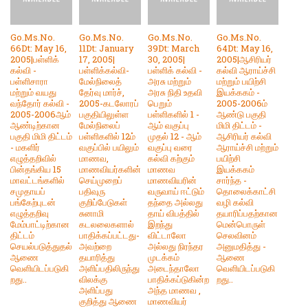
Go.Ms.No.
Go.Ms.No.
Go.Ms.No.
Go.Ms.No.
66Dt: May 16,
11Dt: January
39Dt: March
64Dt: May 16,
2005|பள்ளிக்
17, 2005|
30, 2005|
2005|ஆசிரியர்
கல்வி -
பள்ளிக்கல்வி-
பள்ளிக் கல்வி -
கல்வி ஆராய்ச்சி
பள்ளிசாரா
மேல்நிலைத்
அரசு மற்றும்
மற்றும் பயிற்சி
மற்றும் வயது
தேர்வு மார்ச்,
அரசு நிதி உதவி
இயக்ககம் -
வந்தோர் கல்வி -
2005-கடலோரப்
பெறும்
2005-2006ம்
2005-2006ஆம்
பகுதியிலுள்ள
பள்ளிகளில் 1 -
ஆண்டு பகுதி
ஆண்டிற்கான
மேல்நிலைப்
ஆம் வகுப்பு
மிமி திட்டம் -
பகுதி மிமி திட்டம்
பள்ளிகளில் 12ம்
முதல் 12 - ஆம்
ஆசிரியர் கல்வி
- மகளிர்
வகுப்பில் பயிலும்
வகுப்பு வரை
ஆராய்ச்சி மற்றும்
எழுத்தறிவில்
மாணவ,
கல்வி கற்கும்
பயிற்சி
பின்தங்கிய 15
மாணவியர்களின்
மாணவ
இயக்ககம்
மாவட்டங்களில்
செய்முறைப்
மாணவியரின்
சார்ந்த -
சமுதாயப்
பதிவுரு
வருவாய் ஈட்டும்
தொலைக்காட்சி
பங்கேற்புடன்
குறிப்பேடுகள்
தந்தை அல்லது
வழி கல்வி
எழுத்தறிவு
சுனாமி
தாய் விபத்தில்
தயாரிப்பதற்கான
மேம்பாட்டிற்கான
கடலலைகளால்
இறந்து
மென்பொருள்
திட்டம்
பாதிக்கப்பட்டது-
விட்டாலோ
செலவினம்
செயல்படுத்துதல்
அவற்றை
அல்லது நிரந்தர
அனுமதித்து -
ஆணை
தயாரித்து
முடக்கம்
ஆணை
வெளியிடப்படுகி
அளிப்பதிலிருந்து
அடைந்தாலோ
வெளியிடப்படுகி
றது..
விலக்கு
பாதிக்கப்டுகின்ற
றது..
அளிப்பது
அந்த மாணவ ,
குறித்து ஆணை
மாணவியர்