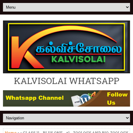
KALVISOLAI WHATSAPP
Home
» » CLASS 11 - PLUS ONE - +1 - ZOOLOGY AND BIO-ZOOLOGY