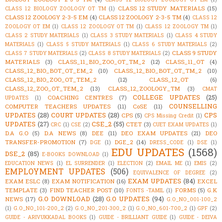
CLASS 12 STUDY MATERIALS
(15)
CLASS 12 BIOLOGY ZOOLOGY OT TM
(1)
CLASS 12 ZOOLOGY 2-3-5 EM
(4)
CLASS 12 ZOOLOGY 2-3-5 TM
(4)
CLASS 12
ZOOLOGY OT EM
(1)
CLASS 12 ZOOLOGY OT TM
(1)
CLASS 12 ZOOLOGY TM
(1)
CLASS 2 STUDY MATERIALS
(1)
CLASS 3 STUDY MATERIALS
(1)
CLASS 4 STUDY
MATERIALS
(1)
CLASS 5 STUDY MATERIALS
(1)
CLASS 6 STUDY MATERIALS
(2)
CLASS 9 STUDY
CLASS 7 STUDY MATERIALS
(2)
CLASS 8 STUDY MATERIALS
(2)
MATERIALS
(3)
CLASS_11_BIO_ZOO_OT_TM_2
(12)
CLASS_11_OT
(4)
CLASS_12_BIO_BOT_OT_EM_2
(10)
CLASS_12_BIO_BOT_OT_TM_2
(10)
CLASS_12_BIO_ZOO_OT_TEM_2
(12)
CLASS_12_OT
(6)
CLASS_12_ZOO_OT_TEM_2
(13)
CLASS_12_ZOOLOGY_TM
(3)
CMAT
COLLEGE UPDATES
(25)
COACHING CENTRES
(7)
UPDATES
(1)
COUNSELLING
COMPUTER TEACHERS UPDATES
(11)
CoSE
(11)
UPDATES
(28)
COURT UPDATES
(28)
CPS
CPS
(5)
CPS Missing Credit
(1)
UPDATES
(27)
CSE_2
(55)
CTET
(3)
CRC
(1)
CSE
(2)
CUET EXAM UPDATES
(1)
D.A G.O
(5)
D.A NEWS
(8)
DEE
(11)
DEO EXAM UPDATES
(21)
DEO
TRANSFER-PROMOTION
(7)
DGE_2
(14)
DGE
(1)
DRESS_CODE
(1)
DSE
(1)
EDU UPDATES
(1568)
DSE_2
(85)
E-BOOKS DOWNLOAD
(1)
EDUCATION NEWS
(1)
EL SURRENDER
(1)
ELECTION
(2)
EMAIL ME
(1)
EMIS
(2)
EMPLOYMENT UPDATES
(506)
EQUIVALENCE OF DEGREE
(2)
EXAM UPDATES
(84)
EXAM ESLC
(8)
EXAM NOTIFICATION
(16)
EXCEL
TEMPLATE
(3)
FIND TEACHER POST
(10)
FORMS
(5)
G.K
FONTS -TAMIL
(1)
G.O DOWNLOAD
(28)
G.O UPDATES
(94)
NEWS
(17)
G.O_NO_001-100_2
(1)
G.O_NO_101-200_2
(2)
G.O_NO_201-300_2
(1)
G.O_NO_601-700_2
(1)
GPF
(2)
GUIDE - ARIVUKKADAL BOOKS
(1)
GUIDE - BRILLIANT GUIDE
(1)
GUIDE - DEIVA