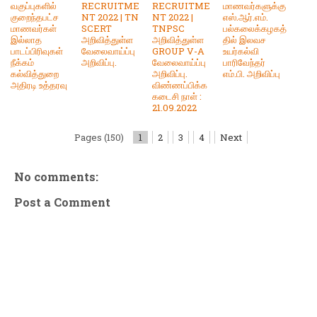
வகுப்புகளில்
RECRUITME
RECRUITME
மாணவர்களுக்கு
குறைந்தபட்ச
NT 2022 | TN
NT 2022 |
எஸ்.ஆர்.எம்.
மாணவர்கள்
SCERT
TNPSC
பல்கலைக்கழகத்
இல்லாத
அறிவித்துள்ள
அறிவித்துள்ள
தில் இலவச
பாடப்பிரிவுகள்
வேலைவாய்ப்பு
GROUP V-A
உயர்கல்வி
நீக்கம்
அறிவிப்பு.
வேலைவாய்ப்பு
பாரிவேந்தர்
கல்வித்துறை
அறிவிப்பு.
எம்.பி. அறிவிப்பு
அதிரடி உத்தரவு
விண்ணப்பிக்க
கடைசி நாள் :
21.09.2022
Pages (150)
1
2
3
4
Next
No comments:
Post a Comment