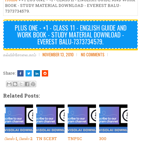
BOOK - STUDY MATERIAL DOWNLOAD - EVEREST BALU-
7373734579.
PLUS ONE - +1 - CLASS 11 - ENGLISH GUIDE AND
WORK BOOK - STUDY MATERIAL DOWNLOAD -
EVEREST BALU-7373734579.
கல்விச்சோலை.காம்
NOVEMBER 13, 2010
NO COMMENTS
Share:
Related Posts:
பிளஸ்-1, பிளஸ்-2
TN SCERT
TNPSC
300