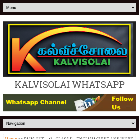
KALVISOLAI WHATSAPP
Home
» » PLUS ONE - +1 - CLASS 11 - ENGLISH GUIDE AND WORK