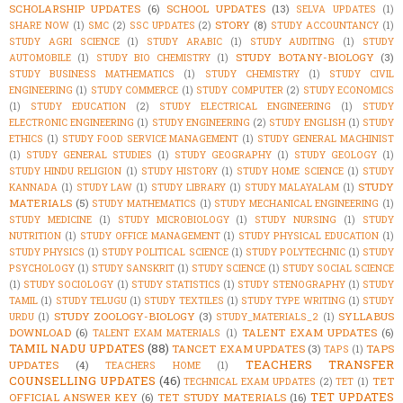
SCHOLARSHIP UPDATES
(6)
SCHOOL UPDATES
(13)
SELVA UPDATES
(1)
STORY
(8)
SHARE NOW
(1)
SMC
(2)
SSC UPDATES
(2)
STUDY ACCOUNTANCY
(1)
STUDY AGRI SCIENCE
(1)
STUDY ARABIC
(1)
STUDY AUDITING
(1)
STUDY
STUDY BOTANY-BIOLOGY
(3)
AUTOMOBILE
(1)
STUDY BIO CHEMISTRY
(1)
STUDY BUSINESS MATHEMATICS
(1)
STUDY CHEMISTRY
(1)
STUDY CIVIL
ENGINEERING
(1)
STUDY COMMERCE
(1)
STUDY COMPUTER
(2)
STUDY ECONOMICS
(1)
STUDY EDUCATION
(2)
STUDY ELECTRICAL ENGINEERING
(1)
STUDY
ELECTRONIC ENGINEERING
(1)
STUDY ENGINEERING
(2)
STUDY ENGLISH
(1)
STUDY
ETHICS
(1)
STUDY FOOD SERVICE MANAGEMENT
(1)
STUDY GENERAL MACHINIST
(1)
STUDY GENERAL STUDIES
(1)
STUDY GEOGRAPHY
(1)
STUDY GEOLOGY
(1)
STUDY HINDU RELIGION
(1)
STUDY HISTORY
(1)
STUDY HOME SCIENCE
(1)
STUDY
STUDY
KANNADA
(1)
STUDY LAW
(1)
STUDY LIBRARY
(1)
STUDY MALAYALAM
(1)
MATERIALS
(5)
STUDY MATHEMATICS
(1)
STUDY MECHANICAL ENGINEERING
(1)
STUDY MEDICINE
(1)
STUDY MICROBIOLOGY
(1)
STUDY NURSING
(1)
STUDY
NUTRITION
(1)
STUDY OFFICE MANAGEMENT
(1)
STUDY PHYSICAL EDUCATION
(1)
STUDY PHYSICS
(1)
STUDY POLITICAL SCIENCE
(1)
STUDY POLYTECHNIC
(1)
STUDY
PSYCHOLOGY
(1)
STUDY SANSKRIT
(1)
STUDY SCIENCE
(1)
STUDY SOCIAL SCIENCE
(1)
STUDY SOCIOLOGY
(1)
STUDY STATISTICS
(1)
STUDY STENOGRAPHY
(1)
STUDY
TAMIL
(1)
STUDY TELUGU
(1)
STUDY TEXTILES
(1)
STUDY TYPE WRITING
(1)
STUDY
STUDY ZOOLOGY-BIOLOGY
(3)
SYLLABUS
URDU
(1)
STUDY_MATERIALS_2
(1)
DOWNLOAD
(6)
TALENT EXAM UPDATES
(6)
TALENT EXAM MATERIALS
(1)
TAMIL NADU UPDATES
(88)
TANCET EXAM UPDATES
(3)
TAPS
TAPS
(1)
TEACHERS TRANSFER
UPDATES
(4)
TEACHERS HOME
(1)
COUNSELLING UPDATES
(46)
TET
TECHNICAL EXAM UPDATES
(2)
TET
(1)
TET UPDATES
OFFICIAL ANSWER KEY
(6)
TET STUDY MATERIALS
(16)