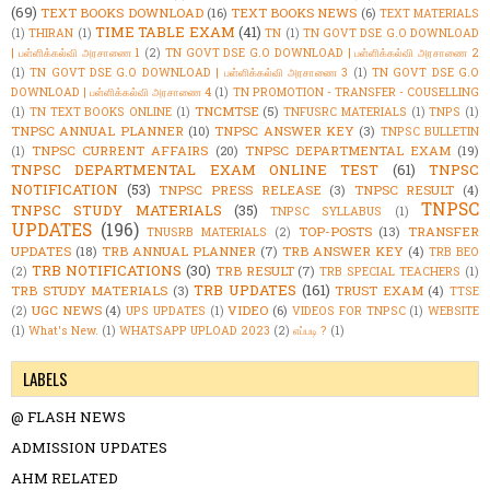
(69)
TEXT BOOKS DOWNLOAD
(16)
TEXT BOOKS NEWS
(6)
TEXT MATERIALS
TIME TABLE EXAM
(41)
(1)
THIRAN
(1)
TN
(1)
TN GOVT DSE G.O DOWNLOAD
| பள்ளிக்கல்வி அரசாணை 1
(2)
TN GOVT DSE G.O DOWNLOAD | பள்ளிக்கல்வி அரசாணை 2
(1)
TN GOVT DSE G.O DOWNLOAD | பள்ளிக்கல்வி அரசாணை 3
(1)
TN GOVT DSE G.O
DOWNLOAD | பள்ளிக்கல்வி அரசாணை 4
(1)
TN PROMOTION - TRANSFER - COUSELLING
TNCMTSE
(5)
(1)
TN TEXT BOOKS ONLINE
(1)
TNFUSRC MATERIALS
(1)
TNPS
(1)
TNPSC ANNUAL PLANNER
(10)
TNPSC ANSWER KEY
(3)
TNPSC BULLETIN
TNPSC CURRENT AFFAIRS
(20)
TNPSC DEPARTMENTAL EXAM
(19)
(1)
TNPSC DEPARTMENTAL EXAM ONLINE TEST
(61)
TNPSC
NOTIFICATION
(53)
TNPSC PRESS RELEASE
(3)
TNPSC RESULT
(4)
TNPSC
TNPSC STUDY MATERIALS
(35)
TNPSC SYLLABUS
(1)
UPDATES
(196)
TOP-POSTS
(13)
TRANSFER
TNUSRB MATERIALS
(2)
UPDATES
(18)
TRB ANNUAL PLANNER
(7)
TRB ANSWER KEY
(4)
TRB BEO
TRB NOTIFICATIONS
(30)
TRB RESULT
(7)
(2)
TRB SPECIAL TEACHERS
(1)
TRB UPDATES
(161)
TRB STUDY MATERIALS
(3)
TRUST EXAM
(4)
TTSE
UGC NEWS
(4)
VIDEO
(6)
(2)
UPS UPDATES
(1)
VIDEOS FOR TNPSC
(1)
WEBSITE
(1)
What's New.
(1)
WHATSAPP UPLOAD 2023
(2)
எப்படி ?
(1)
LABELS
@ FLASH NEWS
ADMISSION UPDATES
AHM RELATED