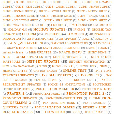
GUIDE
(1)
GUIDE - DOLPHIN GUIDE
(1)
GUIDE - DON GUIDE
(1)
GUIDE - FULL MARKS
GUIDE
(1)
GUIDE - GEM GUIDE
(1)
GUIDE - JAMES GUIDE
(1)
GUIDE - JESVIN GUIDE
(1)
GUIDE - KONAR GUIDE
(1)
GUIDE - LOYOLA GUIDE
(1)
GUIDE - MERCY GUIDE
(1)
GUIDE - PENGUIN GUIDE
(1)
GUIDE - PREMIER GUIDE
(1)
GUIDE - SARAS GUIDE
(1)
GUIDE - SELECTION GUIDE
(1)
GUIDE - SURA GUIDE
(1)
GUIDE - SURYA GUIDE
(1)
HM TRANSFER-PROMOTION
GUIDE - WAY TO SUCCESS GUIDE
(1)
HM GUIDE
(1)
HOLIDAY UPDATES
(23)
(6)
HOLIDAY G.O
(5)
IFHRMS
(3)
INCOME TAX
IT FORM
(26)
UPDATES
(3)
IT UPDATES
(4)
JACTO GEO
(4)
JD TRANSFER-
PROMOTION
(4)
JEE NCHM UPDATES
(1)
JEE UPDATES
(2)
KALVI
(1)
KALVI TV_2
KALVI_VELAIVAIPPU
(89)
KALVISOLAI
(2)
KALVISOLAI - CONTACT US
(1)
- TODAY'S HEAD LINES
(3)
KAVITHAIKAL
(1)
LAB ASST
(2)
LEAVE
(1)
LOAN
(1)
MRB UPDATES
(13)
NAATIL INDRU
(3)
maternity leave
(1)
NCERT NEWS
(2)
NEET EXAM UPDATES
(82)
NEET STUDY
NEET NOTIFICATIONS
(1)
NET-SET UPDATES
(28)
MATERIALS
(9)
NET-SET NOTIFICATION
(11)
NEWS - INDIA
(13)
NHIS
(3)
NEW INDIA SAMACHAR
(1)
NEWS
(1)
NEWS LIVE
(1)
ONLINE TEST
(53)
NMMS UPDATES
(3)
PART TIME
ONE DAY SALARY
(1)
PAY COM UPDATES
(32)
PAY ORDERS
(28)
TEACHERS UPDATES
(6)
PAY
POLICE
SLIP DOWNLOAD
(1)
PENSION NEWS
(2)
PG SENIORITY LIST
(1)
RECRUITMENT UPDATES
(9)
POLICE S.I NOTIFICATIONS
(2)
POLYTECHNIC
POSTS TO REMEMBER
(55)
LECTURER UPDATES
(2)
POSTS-TO-REMEMBER
PRAYER_2
(141)
PROMOTION PANEL_2
(94)
(1)
PROMOTION PANEL
(2)
PROMOTION-
PROMOTION UPDATES
(16)
PROMOTION-COUNSELLING
(1)
COUNSELLING_2
(138)
PTA QUESTION BANK
(1)
PTA TEACHERS
(2)
REGULARISATION ORDERS
(22)
RESULT - LINK
(5)
QUARTERLY EXAM
(1)
RESULT UPDATES
(90)
RH DOWNLOAD
(10)
RRB
(4)
RTE UPDATES
(4)