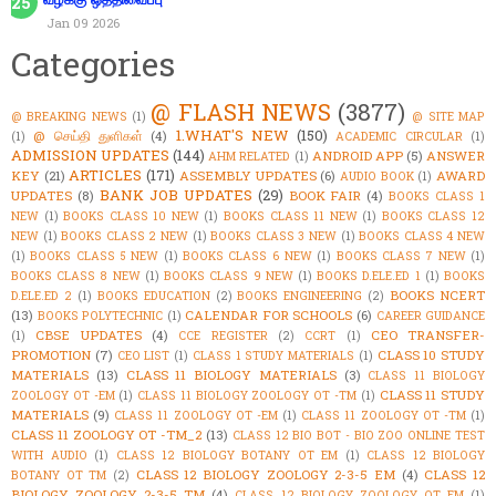
Jan 09 2026
Categories
@ FLASH NEWS
(3877)
@ BREAKING NEWS
(1)
@ SITE MAP
1.WHAT'S NEW
(150)
@ செய்தி துளிகள்
(4)
(1)
ACADEMIC CIRCULAR
(1)
ADMISSION UPDATES
(144)
ANDROID APP
(5)
ANSWER
AHM RELATED
(1)
ARTICLES
(171)
KEY
(21)
ASSEMBLY UPDATES
(6)
AWARD
AUDIO BOOK
(1)
BANK JOB UPDATES
(29)
UPDATES
(8)
BOOK FAIR
(4)
BOOKS CLASS 1
NEW
(1)
BOOKS CLASS 10 NEW
(1)
BOOKS CLASS 11 NEW
(1)
BOOKS CLASS 12
NEW
(1)
BOOKS CLASS 2 NEW
(1)
BOOKS CLASS 3 NEW
(1)
BOOKS CLASS 4 NEW
(1)
BOOKS CLASS 5 NEW
(1)
BOOKS CLASS 6 NEW
(1)
BOOKS CLASS 7 NEW
(1)
BOOKS CLASS 8 NEW
(1)
BOOKS CLASS 9 NEW
(1)
BOOKS D.ELE.ED 1
(1)
BOOKS
BOOKS NCERT
D.ELE.ED 2
(1)
BOOKS EDUCATION
(2)
BOOKS ENGINEERING
(2)
(13)
CALENDAR FOR SCHOOLS
(6)
BOOKS POLYTECHNIC
(1)
CAREER GUIDANCE
CBSE UPDATES
(4)
CEO TRANSFER-
(1)
CCE REGISTER
(2)
CCRT
(1)
PROMOTION
(7)
CLASS 10 STUDY
CEO LIST
(1)
CLASS 1 STUDY MATERIALS
(1)
MATERIALS
(13)
CLASS 11 BIOLOGY MATERIALS
(3)
CLASS 11 BIOLOGY
CLASS 11 STUDY
ZOOLOGY OT -EM
(1)
CLASS 11 BIOLOGY ZOOLOGY OT -TM
(1)
MATERIALS
(9)
CLASS 11 ZOOLOGY OT -EM
(1)
CLASS 11 ZOOLOGY OT -TM
(1)
CLASS 11 ZOOLOGY OT -TM_2
(13)
CLASS 12 BIO BOT - BIO ZOO ONLINE TEST
WITH AUDIO
(1)
CLASS 12 BIOLOGY BOTANY OT EM
(1)
CLASS 12 BIOLOGY
CLASS 12 BIOLOGY ZOOLOGY 2-3-5 EM
(4)
CLASS 12
BOTANY OT TM
(2)
BIOLOGY ZOOLOGY 2-3-5 TM
(4)
CLASS 12 BIOLOGY ZOOLOGY OT EM
(1)