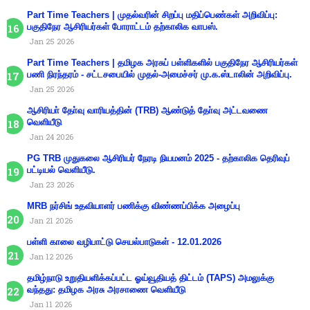
Part Time Teachers | முதல்வரின் சிறப்பு மதிப்பெண்கள் அறிவிப்பு:
பகுதிநேர ஆசிரியர்கள் போராட்டம் தற்காலிக வாபஸ்.
Jan 25 2026
Part Time Teachers | தமிழக அரசுப் பள்ளிகளில் பகுதிநேர ஆசிரியர்கள்
பணி நிரந்தரம் - சட்டசபையில் முதல்-அமைச்சர் மு.க.ஸ்டாலின் அறிவிப்பு.
Jan 25 2026
ஆசிரியா் தோ்வு வாரியத்தின் (TRB) ஆண்டுத் தோ்வு அட்டவணை
வெளியீடு
Jan 24 2026
PG TRB முதுகலை ஆசிரியர் நேரடி நியமனம் 2025 - தற்காலிக தெரிவுப்
பட்டியல் வெளியீடு.
Jan 23 2026
MRB நர்சிங் உதவியாளர் பணிக்கு விண்ணப்பிக்க அழைப்பு
Jan 21 2026
பள்ளி காலை வழிபாட்டு செயல்பாடுகள் - 12.01.2026
Jan 12 2026
தமிழ்நாடு உறுதியளிக்கப்பட்ட ஓய்வூதியத் திட்டம் (TAPS) அமலுக்கு
வந்தது: தமிழக அரசு அரசாணை வெளியீடு
Jan 11 2026