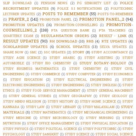
POLICE
SLIP DOWNLOAD
(1)
PENSION NEWS
(2)
PG SENIORITY LIST
(1)
RECRUITMENT UPDATES
(9)
POLICE S.I NOTIFICATIONS
(2)
POLYTECHNIC
POSTS TO REMEMBER
(55)
LECTURER UPDATES
(2)
POSTS-TO-REMEMBER
PRAYER_2
(141)
PROMOTION PANEL_2
(94)
(1)
PROMOTION PANEL
(2)
PROMOTION-
PROMOTION UPDATES
(16)
PROMOTION-COUNSELLING
(1)
COUNSELLING_2
(138)
PTA QUESTION BANK
(1)
PTA TEACHERS
(2)
REGULARISATION ORDERS
(22)
RESULT - LINK
(5)
QUARTERLY EXAM
(1)
RESULT UPDATES
(90)
RH DOWNLOAD
(10)
RRB
(4)
RTE UPDATES
(4)
SCHOLARSHIP UPDATES
(6)
SCHOOL UPDATES
(13)
SELVA UPDATES
(1)
STORY
(8)
SHARE NOW
(1)
SMC
(2)
SSC UPDATES
(2)
STUDY ACCOUNTANCY
(1)
STUDY AGRI SCIENCE
(1)
STUDY ARABIC
(1)
STUDY AUDITING
(1)
STUDY
STUDY BOTANY-BIOLOGY
(3)
AUTOMOBILE
(1)
STUDY BIO CHEMISTRY
(1)
STUDY BUSINESS MATHEMATICS
(1)
STUDY CHEMISTRY
(1)
STUDY CIVIL
ENGINEERING
(1)
STUDY COMMERCE
(1)
STUDY COMPUTER
(2)
STUDY ECONOMICS
(1)
STUDY EDUCATION
(2)
STUDY ELECTRICAL ENGINEERING
(1)
STUDY
ELECTRONIC ENGINEERING
(1)
STUDY ENGINEERING
(2)
STUDY ENGLISH
(1)
STUDY
ETHICS
(1)
STUDY FOOD SERVICE MANAGEMENT
(1)
STUDY GENERAL MACHINIST
(1)
STUDY GENERAL STUDIES
(1)
STUDY GEOGRAPHY
(1)
STUDY GEOLOGY
(1)
STUDY HINDU RELIGION
(1)
STUDY HISTORY
(1)
STUDY HOME SCIENCE
(1)
STUDY
STUDY
KANNADA
(1)
STUDY LAW
(1)
STUDY LIBRARY
(1)
STUDY MALAYALAM
(1)
MATERIALS
(5)
STUDY MATHEMATICS
(1)
STUDY MECHANICAL ENGINEERING
(1)
STUDY MEDICINE
(1)
STUDY MICROBIOLOGY
(1)
STUDY NURSING
(1)
STUDY
NUTRITION
(1)
STUDY OFFICE MANAGEMENT
(1)
STUDY PHYSICAL EDUCATION
(1)
STUDY PHYSICS
(1)
STUDY POLITICAL SCIENCE
(1)
STUDY POLYTECHNIC
(1)
STUDY
PSYCHOLOGY
(1)
STUDY SANSKRIT
(1)
STUDY SCIENCE
(1)
STUDY SOCIAL SCIENCE