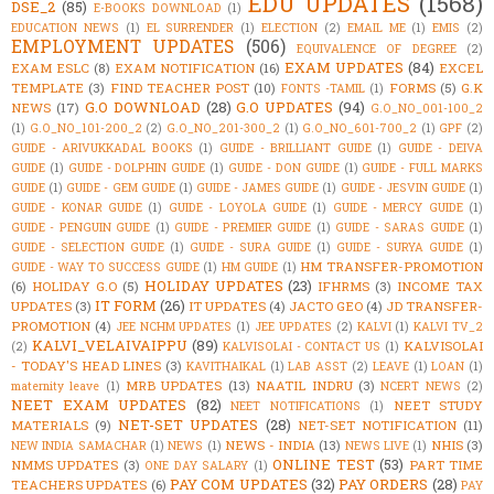
EDU UPDATES
(1568)
DSE_2
(85)
E-BOOKS DOWNLOAD
(1)
EDUCATION NEWS
(1)
EL SURRENDER
(1)
ELECTION
(2)
EMAIL ME
(1)
EMIS
(2)
EMPLOYMENT UPDATES
(506)
EQUIVALENCE OF DEGREE
(2)
EXAM UPDATES
(84)
EXAM ESLC
(8)
EXAM NOTIFICATION
(16)
EXCEL
TEMPLATE
(3)
FIND TEACHER POST
(10)
FORMS
(5)
G.K
FONTS -TAMIL
(1)
G.O DOWNLOAD
(28)
G.O UPDATES
(94)
NEWS
(17)
G.O_NO_001-100_2
(1)
G.O_NO_101-200_2
(2)
G.O_NO_201-300_2
(1)
G.O_NO_601-700_2
(1)
GPF
(2)
GUIDE - ARIVUKKADAL BOOKS
(1)
GUIDE - BRILLIANT GUIDE
(1)
GUIDE - DEIVA
GUIDE
(1)
GUIDE - DOLPHIN GUIDE
(1)
GUIDE - DON GUIDE
(1)
GUIDE - FULL MARKS
GUIDE
(1)
GUIDE - GEM GUIDE
(1)
GUIDE - JAMES GUIDE
(1)
GUIDE - JESVIN GUIDE
(1)
GUIDE - KONAR GUIDE
(1)
GUIDE - LOYOLA GUIDE
(1)
GUIDE - MERCY GUIDE
(1)
GUIDE - PENGUIN GUIDE
(1)
GUIDE - PREMIER GUIDE
(1)
GUIDE - SARAS GUIDE
(1)
GUIDE - SELECTION GUIDE
(1)
GUIDE - SURA GUIDE
(1)
GUIDE - SURYA GUIDE
(1)
HM TRANSFER-PROMOTION
GUIDE - WAY TO SUCCESS GUIDE
(1)
HM GUIDE
(1)
HOLIDAY UPDATES
(23)
(6)
HOLIDAY G.O
(5)
IFHRMS
(3)
INCOME TAX
IT FORM
(26)
UPDATES
(3)
IT UPDATES
(4)
JACTO GEO
(4)
JD TRANSFER-
PROMOTION
(4)
JEE NCHM UPDATES
(1)
JEE UPDATES
(2)
KALVI
(1)
KALVI TV_2
KALVI_VELAIVAIPPU
(89)
KALVISOLAI
(2)
KALVISOLAI - CONTACT US
(1)
- TODAY'S HEAD LINES
(3)
KAVITHAIKAL
(1)
LAB ASST
(2)
LEAVE
(1)
LOAN
(1)
MRB UPDATES
(13)
NAATIL INDRU
(3)
maternity leave
(1)
NCERT NEWS
(2)
NEET EXAM UPDATES
(82)
NEET STUDY
NEET NOTIFICATIONS
(1)
NET-SET UPDATES
(28)
MATERIALS
(9)
NET-SET NOTIFICATION
(11)
NEWS - INDIA
(13)
NHIS
(3)
NEW INDIA SAMACHAR
(1)
NEWS
(1)
NEWS LIVE
(1)
ONLINE TEST
(53)
NMMS UPDATES
(3)
PART TIME
ONE DAY SALARY
(1)
PAY COM UPDATES
(32)
PAY ORDERS
(28)
TEACHERS UPDATES
(6)
PAY