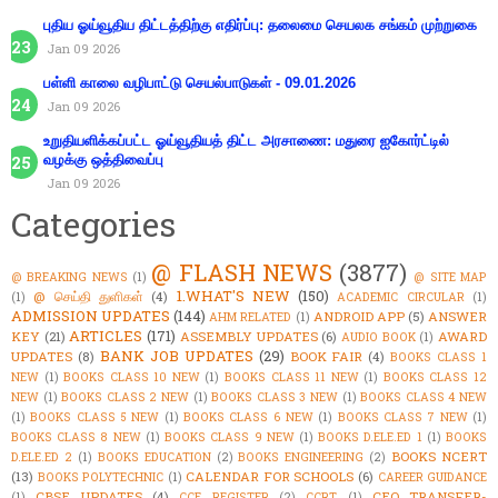
புதிய ஓய்வூதிய திட்டத்திற்கு எதிர்ப்பு: தலைமை செயலக சங்கம் முற்றுகை
Jan 09 2026
பள்ளி காலை வழிபாட்டு செயல்பாடுகள் - 09.01.2026
Jan 09 2026
உறுதியளிக்கப்பட்ட ஓய்வூதியத் திட்ட அரசாணை: மதுரை ஐகோர்ட்டில்
வழக்கு ஒத்திவைப்பு
Jan 09 2026
Categories
@ FLASH NEWS
(3877)
@ BREAKING NEWS
(1)
@ SITE MAP
1.WHAT'S NEW
(150)
@ செய்தி துளிகள்
(4)
(1)
ACADEMIC CIRCULAR
(1)
ADMISSION UPDATES
(144)
ANDROID APP
(5)
ANSWER
AHM RELATED
(1)
ARTICLES
(171)
KEY
(21)
ASSEMBLY UPDATES
(6)
AWARD
AUDIO BOOK
(1)
BANK JOB UPDATES
(29)
UPDATES
(8)
BOOK FAIR
(4)
BOOKS CLASS 1
NEW
(1)
BOOKS CLASS 10 NEW
(1)
BOOKS CLASS 11 NEW
(1)
BOOKS CLASS 12
NEW
(1)
BOOKS CLASS 2 NEW
(1)
BOOKS CLASS 3 NEW
(1)
BOOKS CLASS 4 NEW
(1)
BOOKS CLASS 5 NEW
(1)
BOOKS CLASS 6 NEW
(1)
BOOKS CLASS 7 NEW
(1)
BOOKS CLASS 8 NEW
(1)
BOOKS CLASS 9 NEW
(1)
BOOKS D.ELE.ED 1
(1)
BOOKS
BOOKS NCERT
D.ELE.ED 2
(1)
BOOKS EDUCATION
(2)
BOOKS ENGINEERING
(2)
(13)
CALENDAR FOR SCHOOLS
(6)
BOOKS POLYTECHNIC
(1)
CAREER GUIDANCE
CBSE UPDATES
(4)
CEO TRANSFER-
(1)
CCE REGISTER
(2)
CCRT
(1)