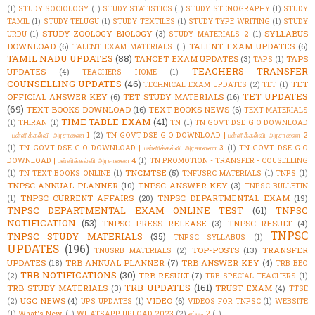
(1)
STUDY SOCIOLOGY
(1)
STUDY STATISTICS
(1)
STUDY STENOGRAPHY
(1)
STUDY
TAMIL
(1)
STUDY TELUGU
(1)
STUDY TEXTILES
(1)
STUDY TYPE WRITING
(1)
STUDY
STUDY ZOOLOGY-BIOLOGY
(3)
SYLLABUS
URDU
(1)
STUDY_MATERIALS_2
(1)
DOWNLOAD
(6)
TALENT EXAM UPDATES
(6)
TALENT EXAM MATERIALS
(1)
TAMIL NADU UPDATES
(88)
TANCET EXAM UPDATES
(3)
TAPS
TAPS
(1)
TEACHERS TRANSFER
UPDATES
(4)
TEACHERS HOME
(1)
COUNSELLING UPDATES
(46)
TET
TECHNICAL EXAM UPDATES
(2)
TET
(1)
TET UPDATES
OFFICIAL ANSWER KEY
(6)
TET STUDY MATERIALS
(16)
(69)
TEXT BOOKS DOWNLOAD
(16)
TEXT BOOKS NEWS
(6)
TEXT MATERIALS
TIME TABLE EXAM
(41)
(1)
THIRAN
(1)
TN
(1)
TN GOVT DSE G.O DOWNLOAD
| பள்ளிக்கல்வி அரசாணை 1
(2)
TN GOVT DSE G.O DOWNLOAD | பள்ளிக்கல்வி அரசாணை 2
(1)
TN GOVT DSE G.O DOWNLOAD | பள்ளிக்கல்வி அரசாணை 3
(1)
TN GOVT DSE G.O
DOWNLOAD | பள்ளிக்கல்வி அரசாணை 4
(1)
TN PROMOTION - TRANSFER - COUSELLING
TNCMTSE
(5)
(1)
TN TEXT BOOKS ONLINE
(1)
TNFUSRC MATERIALS
(1)
TNPS
(1)
TNPSC ANNUAL PLANNER
(10)
TNPSC ANSWER KEY
(3)
TNPSC BULLETIN
TNPSC CURRENT AFFAIRS
(20)
TNPSC DEPARTMENTAL EXAM
(19)
(1)
TNPSC DEPARTMENTAL EXAM ONLINE TEST
(61)
TNPSC
NOTIFICATION
(53)
TNPSC PRESS RELEASE
(3)
TNPSC RESULT
(4)
TNPSC
TNPSC STUDY MATERIALS
(35)
TNPSC SYLLABUS
(1)
UPDATES
(196)
TOP-POSTS
(13)
TRANSFER
TNUSRB MATERIALS
(2)
UPDATES
(18)
TRB ANNUAL PLANNER
(7)
TRB ANSWER KEY
(4)
TRB BEO
TRB NOTIFICATIONS
(30)
TRB RESULT
(7)
(2)
TRB SPECIAL TEACHERS
(1)
TRB UPDATES
(161)
TRB STUDY MATERIALS
(3)
TRUST EXAM
(4)
TTSE
UGC NEWS
(4)
VIDEO
(6)
(2)
UPS UPDATES
(1)
VIDEOS FOR TNPSC
(1)
WEBSITE
(1)
What's New.
(1)
WHATSAPP UPLOAD 2023
(2)
எப்படி ?
(1)