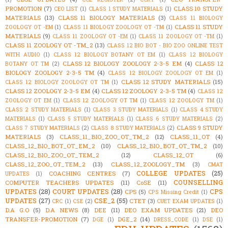
PROMOTION
(7)
CLASS 10 STUDY
CEO LIST
(1)
CLASS 1 STUDY MATERIALS
(1)
MATERIALS
(13)
CLASS 11 BIOLOGY MATERIALS
(3)
CLASS 11 BIOLOGY
CLASS 11 STUDY
ZOOLOGY OT -EM
(1)
CLASS 11 BIOLOGY ZOOLOGY OT -TM
(1)
MATERIALS
(9)
CLASS 11 ZOOLOGY OT -EM
(1)
CLASS 11 ZOOLOGY OT -TM
(1)
CLASS 11 ZOOLOGY OT -TM_2
(13)
CLASS 12 BIO BOT - BIO ZOO ONLINE TEST
WITH AUDIO
(1)
CLASS 12 BIOLOGY BOTANY OT EM
(1)
CLASS 12 BIOLOGY
CLASS 12 BIOLOGY ZOOLOGY 2-3-5 EM
(4)
CLASS 12
BOTANY OT TM
(2)
BIOLOGY ZOOLOGY 2-3-5 TM
(4)
CLASS 12 BIOLOGY ZOOLOGY OT EM
(1)
CLASS 12 STUDY MATERIALS
(15)
CLASS 12 BIOLOGY ZOOLOGY OT TM
(1)
CLASS 12 ZOOLOGY 2-3-5 EM
(4)
CLASS 12 ZOOLOGY 2-3-5 TM
(4)
CLASS 12
ZOOLOGY OT EM
(1)
CLASS 12 ZOOLOGY OT TM
(1)
CLASS 12 ZOOLOGY TM
(1)
CLASS 2 STUDY MATERIALS
(1)
CLASS 3 STUDY MATERIALS
(1)
CLASS 4 STUDY
MATERIALS
(1)
CLASS 5 STUDY MATERIALS
(1)
CLASS 6 STUDY MATERIALS
(2)
CLASS 9 STUDY
CLASS 7 STUDY MATERIALS
(2)
CLASS 8 STUDY MATERIALS
(2)
MATERIALS
(3)
CLASS_11_BIO_ZOO_OT_TM_2
(12)
CLASS_11_OT
(4)
CLASS_12_BIO_BOT_OT_EM_2
(10)
CLASS_12_BIO_BOT_OT_TM_2
(10)
CLASS_12_BIO_ZOO_OT_TEM_2
(12)
CLASS_12_OT
(6)
CLASS_12_ZOO_OT_TEM_2
(13)
CLASS_12_ZOOLOGY_TM
(3)
CMAT
COLLEGE UPDATES
(25)
COACHING CENTRES
(7)
UPDATES
(1)
COUNSELLING
COMPUTER TEACHERS UPDATES
(11)
CoSE
(11)
UPDATES
(28)
COURT UPDATES
(28)
CPS
CPS
(5)
CPS Missing Credit
(1)
UPDATES
(27)
CSE_2
(55)
CTET
(3)
CRC
(1)
CSE
(2)
CUET EXAM UPDATES
(1)
D.A G.O
(5)
D.A NEWS
(8)
DEE
(11)
DEO EXAM UPDATES
(21)
DEO
TRANSFER-PROMOTION
(7)
DGE_2
(14)
DGE
(1)
DRESS_CODE
(1)
DSE
(1)