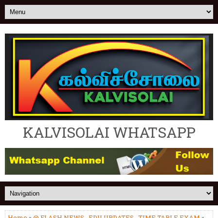
KALVISOLAI WHATSAPP
Home
»
@ FLASH NEWS
,
EDU UPDATES
,
TIME TABLE EXAM
»