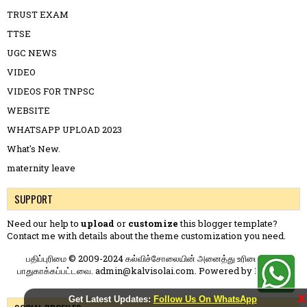
TRUST EXAM
TTSE
UGC NEWS
VIDEO
VIDEOS FOR TNPSC
WEBSITE
WHATSAPP UPLOAD 2023
What's New.
maternity leave
SUPPORT
Need our help to
upload
or
customize
this blogger template?
Contact me
with details about the theme customization you need.
பதிப்புரிமை © 2009-2024 கல்விச்சோலையின் அனைத்து உரிமைகளும்
பாதுகாக்கப்பட்டவை. admin@kalvisolai.com. Powered by
Blogger
.
X
Get Latest Updates:
Follow Us On WhatsApp