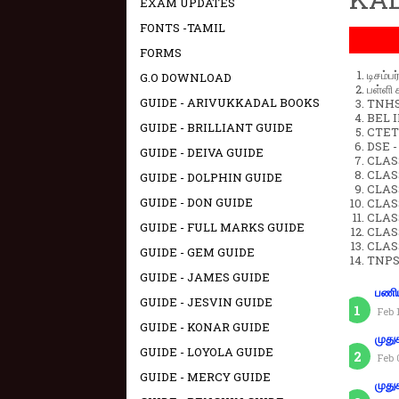
EXAM UPDATES
FONTS -TAMIL
FORMS
டிசம்ப
G.O DOWNLOAD
பள்ளி 
GUIDE - ARIVUKKADAL BOOKS
TNHSP
BEL IN
GUIDE - BRILLIANT GUIDE
CTET 
DSE -
GUIDE - DEIVA GUIDE
CLAS
CLASS
GUIDE - DOLPHIN GUIDE
CLASS
GUIDE - DON GUIDE
CLAS
CLAS
GUIDE - FULL MARKS GUIDE
CLAS
CLAS
GUIDE - GEM GUIDE
TNPS
GUIDE - JAMES GUIDE
பணிய
GUIDE - JESVIN GUIDE
Feb 
GUIDE - KONAR GUIDE
முது
GUIDE - LOYOLA GUIDE
Feb 
GUIDE - MERCY GUIDE
முது