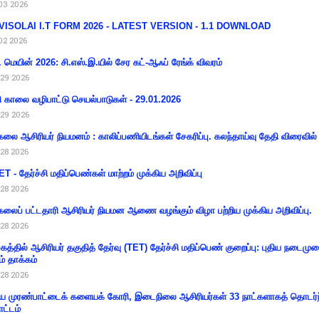
03 2026
VISOLAI I.T FORM 2026 - LATEST VERSION - 1.1 DOWNLOAD
02 2026
 மெயின் 2026: சி.எஸ்.இ.யில் சேர கட்-ஆஃப் ரேங்க் விவரம்
29 2026
ி காலை வழிபாட்டு செயல்பாடுகள் - 29.01.2026
29 2026
கலை ஆசிரியர் நியமனம் : காலிப்பணியிடங்கள் சேகரிப்பு. கலந்தாய்வு தேதி விரைவில் அ
28 2026
T - தேர்ச்சி மதிப்பெண்கள் மாற்றம் முக்கிய அறிவிப்பு
28 2026
கலைப் பட்டதாரி ஆசிரியர் நியமன ஆணை வழங்கும் விழா பற்றிய முக்கிய அறிவிப்பு.
28 2026
கத்தில் ஆசிரியர் தகுதித் தேர்வு (TET) தேர்ச்சி மதிப்பெண் குறைப்பு: புதிய நடைமு
ம் தாக்கம்
28 2026
 முரண்பாட்டைக் களையக் கோரி, இடைநிலை ஆசிரியர்கள் 33 நாட்களாகத் தொடர்ந
ட்டம்