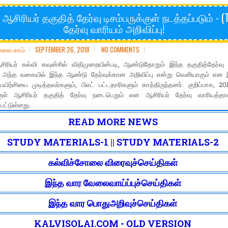
 ஆசிரியர் தகுதித் தேர்வு டிசம்பருக்குள் நடத்தப்படும் - (
தேர்வு வாரியம் அறிவிப்பு!
ோலை.காம்
SEPTEMBER 26, 2018
NO COMMENTS
ிரியர் கல்வி கவுன்சில் விதிமுறையின்படி, ஆண்டுதோறும் இந்த தகுதித்தேர்வு 
. அந்த வகையில் இந்த ஆண்டு தேர்வுக்கான அறிவிப்பு என்று வெளியாகும் எ
பயிற்சியை முடித்தவர்களும், பிஎட் பட்டதாரிகளும் காத்திருந்தனர். குறிப்பாக, 201
்குள் ஆசிரியர் தகுதித் தேர்வு நடைபெறும் என ஆசிரியர் தேர்வு வாரியத்த
பட்டுள்ளது.
READ MORE NEWS
STUDY MATERIALS-1
||
STUDY MATERIALS-2
கல்விச்சோலை விரைவுச்செய்திகள்
இந்த வார வேலைவாய்ப்புச்செய்திகள்
இந்த வார பொதுஅறிவுச்செய்திகள்
KALVISOLAI.COM - OLD VERSION