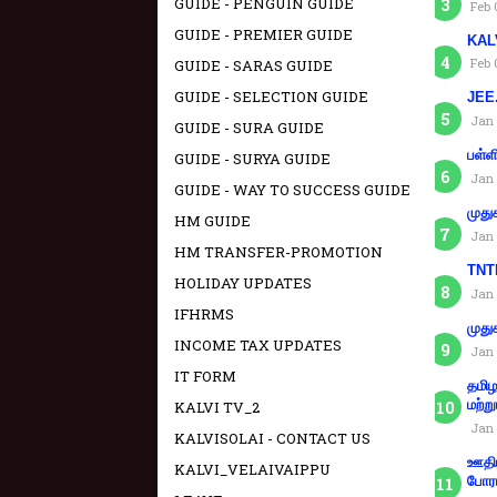
GUIDE - PENGUIN GUIDE
Feb 
GUIDE - PREMIER GUIDE
KAL
Feb 
GUIDE - SARAS GUIDE
GUIDE - SELECTION GUIDE
JEE.
Jan 
GUIDE - SURA GUIDE
பள்ள
GUIDE - SURYA GUIDE
Jan 
GUIDE - WAY TO SUCCESS GUIDE
முது
HM GUIDE
Jan 
HM TRANSFER-PROMOTION
TNTE
HOLIDAY UPDATES
Jan 
IFHRMS
முது
INCOME TAX UPDATES
Jan 
IT FORM
தமிழ
மற்று
KALVI TV_2
Jan 
KALVISOLAI - CONTACT US
ஊதிய
KALVI_VELAIVAIPPU
போரா