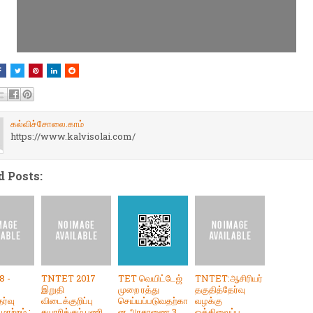
கல்விச்சோலை.காம்
https://www.kalvisolai.com/
d Posts:
8 -
TNTET 2017
TET வெயிட்டேஜ்
TNTET:ஆசிரியர்
இறுதி
முறை ரத்து
தகுதித்தேர்வு
ர்வு
விடைக்குறிப்பு
செய்யப்படுவதற்கா
வழக்கு
மாற்றம் :
தயாரிக்கும் பணி
ன அரசாணை 3
ஒத்திவைப்பு.