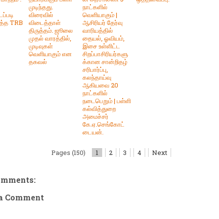
முடிந்தது.
நாட்களில்
டப்படி
விரைவில்
வெளியாகும் |
டத்த TRB
விடைத்தாள்
ஆசிரியர் தேர்வு
திருத்தம். ஜூலை
வாரியத்தில்
முதல் வாரத்தில்,
தையல், ஓவியம்,
முடிவுகள்
இசை உள்ளிட்ட
வெளியாகும் என
சிறப்பாசிரியர்களு
தகவல்
க்கான சான்றிதழ்
சரிபார்ப்பு,
கலந்தாய்வு
ஆகியவை 20
நாட்களில்
நடைபெறும் | பள்ளி
கல்வித்துறை
அமைச்சர்
கே.ஏ.செங்கோட்
டையன்.
Pages (150)
1
2
3
4
Next
omments:
 a Comment