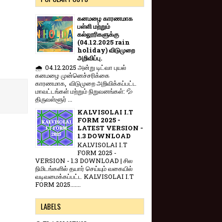
கனமழை காரணமாக
பள்ளி மற்றும்
கல்லூரிகளுக்கு
(04.12.2025 rain
holiday) விடுமுறை
அறிவிப்பு.
🌧️ 04.12.2025 அன்று டிட்வா புயல்
கனமழை முன்னெச்சரிக்கை
காரணமாக, விடுமுறை அறிவிக்கப்பட்ட
மாவட்டங்கள் மற்றும் நிறுவனங்கள்: 💦
திருவள்ளூர் ...
KALVISOLAI I.T
FORM 2025 -
LATEST VERSION -
1.3 DOWNLOAD
KALVISOLAI I.T
FORM 2025 -
VERSION - 1.3 DOWNLOAD | சில
நிமிடங்களில் தயார் செய்யும் வகையில்
வடிவமைக்கப்பட்ட KALVISOLAI I.T
FORM 2025.......
LABELS