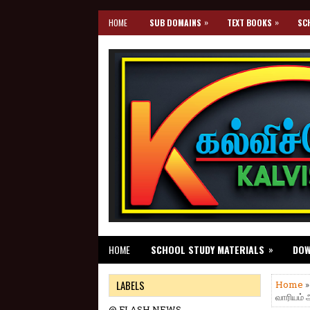
»
»
HOME
SUB DOMAINS
TEXT BOOKS
SC
»
HOME
SCHOOL STUDY MATERIALS
DO
LABELS
Home
வாரியம் அ
@ FLASH NEWS