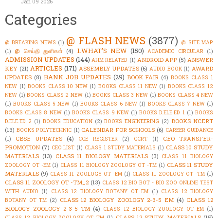
Jan 09 2026
Categories
@ FLASH NEWS
(3877)
@ BREAKING NEWS
(1)
@ SITE MAP
1.WHAT'S NEW
(150)
@ செய்தி துளிகள்
(4)
(1)
ACADEMIC CIRCULAR
(1)
ADMISSION UPDATES
(144)
ANDROID APP
(5)
ANSWER
AHM RELATED
(1)
ARTICLES
(171)
KEY
(21)
ASSEMBLY UPDATES
(6)
AWARD
AUDIO BOOK
(1)
BANK JOB UPDATES
(29)
UPDATES
(8)
BOOK FAIR
(4)
BOOKS CLASS 1
NEW
(1)
BOOKS CLASS 10 NEW
(1)
BOOKS CLASS 11 NEW
(1)
BOOKS CLASS 12
NEW
(1)
BOOKS CLASS 2 NEW
(1)
BOOKS CLASS 3 NEW
(1)
BOOKS CLASS 4 NEW
(1)
BOOKS CLASS 5 NEW
(1)
BOOKS CLASS 6 NEW
(1)
BOOKS CLASS 7 NEW
(1)
BOOKS CLASS 8 NEW
(1)
BOOKS CLASS 9 NEW
(1)
BOOKS D.ELE.ED 1
(1)
BOOKS
BOOKS NCERT
D.ELE.ED 2
(1)
BOOKS EDUCATION
(2)
BOOKS ENGINEERING
(2)
(13)
CALENDAR FOR SCHOOLS
(6)
BOOKS POLYTECHNIC
(1)
CAREER GUIDANCE
CBSE UPDATES
(4)
CEO TRANSFER-
(1)
CCE REGISTER
(2)
CCRT
(1)
PROMOTION
(7)
CLASS 10 STUDY
CEO LIST
(1)
CLASS 1 STUDY MATERIALS
(1)
MATERIALS
(13)
CLASS 11 BIOLOGY MATERIALS
(3)
CLASS 11 BIOLOGY
CLASS 11 STUDY
ZOOLOGY OT -EM
(1)
CLASS 11 BIOLOGY ZOOLOGY OT -TM
(1)
MATERIALS
(9)
CLASS 11 ZOOLOGY OT -EM
(1)
CLASS 11 ZOOLOGY OT -TM
(1)
CLASS 11 ZOOLOGY OT -TM_2
(13)
CLASS 12 BIO BOT - BIO ZOO ONLINE TEST
WITH AUDIO
(1)
CLASS 12 BIOLOGY BOTANY OT EM
(1)
CLASS 12 BIOLOGY
CLASS 12 BIOLOGY ZOOLOGY 2-3-5 EM
(4)
CLASS 12
BOTANY OT TM
(2)
BIOLOGY ZOOLOGY 2-3-5 TM
(4)
CLASS 12 BIOLOGY ZOOLOGY OT EM
(1)
CLASS 12 STUDY MATERIALS
(15)
CLASS 12 BIOLOGY ZOOLOGY OT TM
(1)