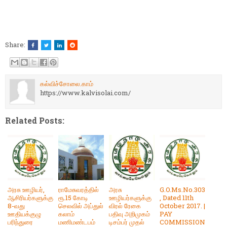
Share:
கல்விச்சோலை.காம்
https://www.kalvisolai.com/
Related Posts:
அரசு ஊழியர்,
ராமேசுவரத்தில்
அரசு
G.O.Ms.No.303
ஆசிரியர்களுக்கு
ரூ.15 கோடி
ஊழியர்களுக்கு
, Dated 11th
8-வது
செலவில் அப்துல்
விரல் ரேகை
October 2017. |
ஊதியக்குழு
கலாம்
பதிவு அறிமுகம்
PAY
பரிந்துரை
மணிமண்டபம்
டிசம்பர் முதல்
COMMISSION