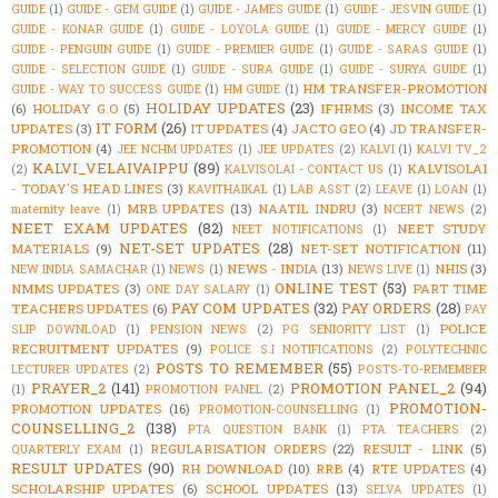
GUIDE
(1)
GUIDE - GEM GUIDE
(1)
GUIDE - JAMES GUIDE
(1)
GUIDE - JESVIN GUIDE
(1)
GUIDE - KONAR GUIDE
(1)
GUIDE - LOYOLA GUIDE
(1)
GUIDE - MERCY GUIDE
(1)
GUIDE - PENGUIN GUIDE
(1)
GUIDE - PREMIER GUIDE
(1)
GUIDE - SARAS GUIDE
(1)
GUIDE - SELECTION GUIDE
(1)
GUIDE - SURA GUIDE
(1)
GUIDE - SURYA GUIDE
(1)
HM TRANSFER-PROMOTION
GUIDE - WAY TO SUCCESS GUIDE
(1)
HM GUIDE
(1)
HOLIDAY UPDATES
(23)
(6)
HOLIDAY G.O
(5)
IFHRMS
(3)
INCOME TAX
IT FORM
(26)
UPDATES
(3)
IT UPDATES
(4)
JACTO GEO
(4)
JD TRANSFER-
PROMOTION
(4)
JEE NCHM UPDATES
(1)
JEE UPDATES
(2)
KALVI
(1)
KALVI TV_2
KALVI_VELAIVAIPPU
(89)
KALVISOLAI
(2)
KALVISOLAI - CONTACT US
(1)
- TODAY'S HEAD LINES
(3)
KAVITHAIKAL
(1)
LAB ASST
(2)
LEAVE
(1)
LOAN
(1)
MRB UPDATES
(13)
NAATIL INDRU
(3)
maternity leave
(1)
NCERT NEWS
(2)
NEET EXAM UPDATES
(82)
NEET STUDY
NEET NOTIFICATIONS
(1)
NET-SET UPDATES
(28)
MATERIALS
(9)
NET-SET NOTIFICATION
(11)
NEWS - INDIA
(13)
NHIS
(3)
NEW INDIA SAMACHAR
(1)
NEWS
(1)
NEWS LIVE
(1)
ONLINE TEST
(53)
NMMS UPDATES
(3)
PART TIME
ONE DAY SALARY
(1)
PAY COM UPDATES
(32)
PAY ORDERS
(28)
TEACHERS UPDATES
(6)
PAY
POLICE
SLIP DOWNLOAD
(1)
PENSION NEWS
(2)
PG SENIORITY LIST
(1)
RECRUITMENT UPDATES
(9)
POLICE S.I NOTIFICATIONS
(2)
POLYTECHNIC
POSTS TO REMEMBER
(55)
LECTURER UPDATES
(2)
POSTS-TO-REMEMBER
PRAYER_2
(141)
PROMOTION PANEL_2
(94)
(1)
PROMOTION PANEL
(2)
PROMOTION-
PROMOTION UPDATES
(16)
PROMOTION-COUNSELLING
(1)
COUNSELLING_2
(138)
PTA QUESTION BANK
(1)
PTA TEACHERS
(2)
REGULARISATION ORDERS
(22)
RESULT - LINK
(5)
QUARTERLY EXAM
(1)
RESULT UPDATES
(90)
RH DOWNLOAD
(10)
RRB
(4)
RTE UPDATES
(4)
SCHOLARSHIP UPDATES
(6)
SCHOOL UPDATES
(13)
SELVA UPDATES
(1)