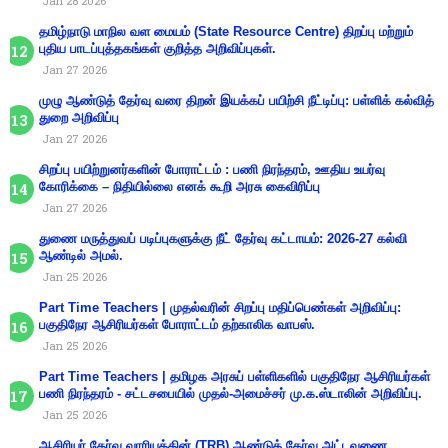
Jan 28 2026
தமிழ்நாடு மாநில வள மையம் (State Resource Centre) திறப்பு மற்றும்
புதிய பாடப்புத்தகங்கள் குறித்த அறிவிப்புகள்.
Jan 27 2026
முழு ஆண்டுத் தேர்வு வரை திறன் இயக்கப் பயிற்சி நீட்டிப்பு: பள்ளிக் கல்வித்
துறை அறிவிப்பு
Jan 27 2026
சிறப்பு பயிற்றுனர்களின் போராட்டம் : பணி நிரந்தரம், ஊதிய உயர்வு
கோரிக்கை – நிதியில்லை எனக் கூறி அரசு கைவிரிப்பு
Jan 27 2026
துணை மருத்துவப் படிப்புகளுக்கு நீட் தேர்வு கட்டாயம்: 2026-27 கல்வி
ஆண்டில் அமல்.
Jan 25 2026
Part Time Teachers | முதல்வரின் சிறப்பு மதிப்பெண்கள் அறிவிப்பு:
பகுதிநேர ஆசிரியர்கள் போராட்டம் தற்காலிக வாபஸ்.
Jan 25 2026
Part Time Teachers | தமிழக அரசுப் பள்ளிகளில் பகுதிநேர ஆசிரியர்கள்
பணி நிரந்தரம் - சட்டசபையில் முதல்-அமைச்சர் மு.க.ஸ்டாலின் அறிவிப்பு.
Jan 25 2026
ஆசிரியா் தோ்வு வாரியத்தின் (TRB) ஆண்டுத் தோ்வு அட்டவணை