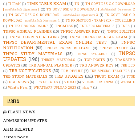
TIME TABLE EXAM
(41)
(1)
THIRAN
(1)
TN
(1)
TN GOVT DSE G.O DOWNLOAD
| பள்ளிக்கல்வி அரசாணை 1
(2)
TN GOVT DSE G.O DOWNLOAD | பள்ளிக்கல்வி அரசாணை 2
(1)
TN GOVT DSE G.O DOWNLOAD | பள்ளிக்கல்வி அரசாணை 3
(1)
TN GOVT DSE G.O
DOWNLOAD | பள்ளிக்கல்வி அரசாணை 4
(1)
TN PROMOTION - TRANSFER - COUSELLING
TNCMTSE
(5)
(1)
TN TEXT BOOKS ONLINE
(1)
TNFUSRC MATERIALS
(1)
TNPS
(1)
TNPSC ANNUAL PLANNER
(10)
TNPSC ANSWER KEY
(3)
TNPSC BULLETIN
TNPSC CURRENT AFFAIRS
(20)
TNPSC DEPARTMENTAL EXAM
(19)
(1)
TNPSC DEPARTMENTAL EXAM ONLINE TEST
(61)
TNPSC
NOTIFICATION
(53)
TNPSC PRESS RELEASE
(3)
TNPSC RESULT
(4)
TNPSC
TNPSC STUDY MATERIALS
(35)
TNPSC SYLLABUS
(1)
UPDATES
(196)
TOP-POSTS
(13)
TRANSFER
TNUSRB MATERIALS
(2)
UPDATES
(18)
TRB ANNUAL PLANNER
(7)
TRB ANSWER KEY
(4)
TRB BEO
TRB NOTIFICATIONS
(30)
TRB RESULT
(7)
(2)
TRB SPECIAL TEACHERS
(1)
TRB UPDATES
(161)
TRB STUDY MATERIALS
(3)
TRUST EXAM
(4)
TTSE
UGC NEWS
(4)
VIDEO
(6)
(2)
UPS UPDATES
(1)
VIDEOS FOR TNPSC
(1)
WEBSITE
(1)
What's New.
(1)
WHATSAPP UPLOAD 2023
(2)
எப்படி ?
(1)
LABELS
@ FLASH NEWS
ADMISSION UPDATES
AHM RELATED
AUDIO BOOK