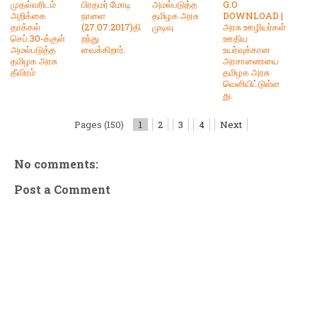
முதல்வரிடம்
பிரதமர் மோடி
அமல்படுத்த
G.O
அறிக்கை
நாளை
தமிழக அரசு
DOWNLOAD |
தாக்கல்
(27.07.2017)தி
முடிவு
அரசு ஊழியர்கள்
செப்.30-க்குள்
றந்து
ஊதிய
அமல்படுத்த
வைக்கிறார்.
உயர்வுக்கான
தமிழக அரசு
அரசாணையை
தீவிரம்
தமிழக அரசு
வெளியிட்டுள்ள
து.
Pages (150)
1
2
3
4
Next
No comments:
Post a Comment