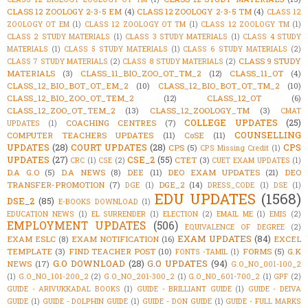
CLASS 12 ZOOLOGY 2-3-5 EM
(4)
CLASS 12 ZOOLOGY 2-3-5 TM
(4)
CLASS 12
ZOOLOGY OT EM
(1)
CLASS 12 ZOOLOGY OT TM
(1)
CLASS 12 ZOOLOGY TM
(1)
CLASS 2 STUDY MATERIALS
(1)
CLASS 3 STUDY MATERIALS
(1)
CLASS 4 STUDY
MATERIALS
(1)
CLASS 5 STUDY MATERIALS
(1)
CLASS 6 STUDY MATERIALS
(2)
CLASS 9 STUDY
CLASS 7 STUDY MATERIALS
(2)
CLASS 8 STUDY MATERIALS
(2)
MATERIALS
(3)
CLASS_11_BIO_ZOO_OT_TM_2
(12)
CLASS_11_OT
(4)
CLASS_12_BIO_BOT_OT_EM_2
(10)
CLASS_12_BIO_BOT_OT_TM_2
(10)
CLASS_12_BIO_ZOO_OT_TEM_2
(12)
CLASS_12_OT
(6)
CLASS_12_ZOO_OT_TEM_2
(13)
CLASS_12_ZOOLOGY_TM
(3)
CMAT
COLLEGE UPDATES
(25)
COACHING CENTRES
(7)
UPDATES
(1)
COUNSELLING
COMPUTER TEACHERS UPDATES
(11)
CoSE
(11)
UPDATES
(28)
COURT UPDATES
(28)
CPS
CPS
(5)
CPS Missing Credit
(1)
UPDATES
(27)
CSE_2
(55)
CTET
(3)
CRC
(1)
CSE
(2)
CUET EXAM UPDATES
(1)
D.A G.O
(5)
D.A NEWS
(8)
DEE
(11)
DEO EXAM UPDATES
(21)
DEO
TRANSFER-PROMOTION
(7)
DGE_2
(14)
DGE
(1)
DRESS_CODE
(1)
DSE
(1)
EDU UPDATES
(1568)
DSE_2
(85)
E-BOOKS DOWNLOAD
(1)
EDUCATION NEWS
(1)
EL SURRENDER
(1)
ELECTION
(2)
EMAIL ME
(1)
EMIS
(2)
EMPLOYMENT UPDATES
(506)
EQUIVALENCE OF DEGREE
(2)
EXAM UPDATES
(84)
EXAM ESLC
(8)
EXAM NOTIFICATION
(16)
EXCEL
TEMPLATE
(3)
FIND TEACHER POST
(10)
FORMS
(5)
G.K
FONTS -TAMIL
(1)
G.O DOWNLOAD
(28)
G.O UPDATES
(94)
NEWS
(17)
G.O_NO_001-100_2
(1)
G.O_NO_101-200_2
(2)
G.O_NO_201-300_2
(1)
G.O_NO_601-700_2
(1)
GPF
(2)
GUIDE - ARIVUKKADAL BOOKS
(1)
GUIDE - BRILLIANT GUIDE
(1)
GUIDE - DEIVA
GUIDE
(1)
GUIDE - DOLPHIN GUIDE
(1)
GUIDE - DON GUIDE
(1)
GUIDE - FULL MARKS