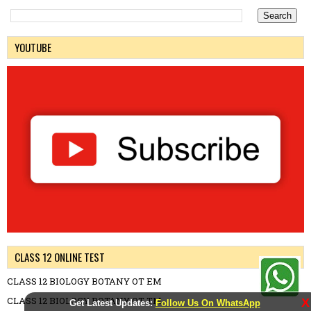
YOUTUBE
CLASS 12 ONLINE TEST
CLASS 12 BIOLOGY BOTANY OT EM
CLASS 12 BIOLOGY BOTANY OT TM
X
Get Latest Updates:
Follow Us On WhatsApp