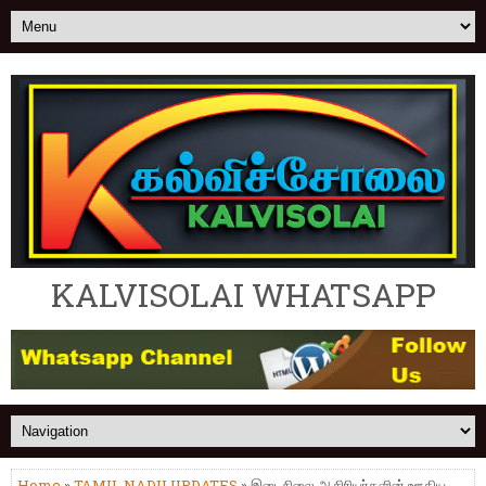
KALVISOLAI WHATSAPP
Home
»
TAMIL NADU UPDATES
» இடைநிலை ஆசிரியர்களின் ஊதிய