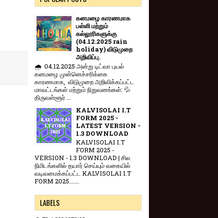
கனமழை காரணமாக
பள்ளி மற்றும்
கல்லூரிகளுக்கு
(04.12.2025 rain
holiday) விடுமுறை
அறிவிப்பு.
🌧️ 04.12.2025 அன்று டிட்வா புயல்
கனமழை முன்னெச்சரிக்கை
காரணமாக, விடுமுறை அறிவிக்கப்பட்ட
மாவட்டங்கள் மற்றும் நிறுவனங்கள்: 💦
திருவள்ளூர் ...
KALVISOLAI I.T
FORM 2025 -
LATEST VERSION -
1.3 DOWNLOAD
KALVISOLAI I.T
FORM 2025 -
VERSION - 1.3 DOWNLOAD | சில
நிமிடங்களில் தயார் செய்யும் வகையில்
வடிவமைக்கப்பட்ட KALVISOLAI I.T
FORM 2025.......
LABELS