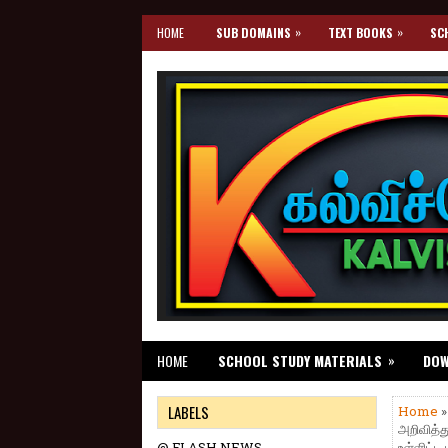
»
»
HOME
SUB DOMAINS
TEXT BOOKS
SC
»
HOME
SCHOOL STUDY MATERIALS
DO
LABELS
Home
அறிவித்
@ FLASH NEWS
உள்ளிட்ட