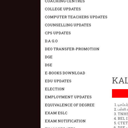
COACHING CENTRES
COLLEGE UPDATES
COMPUTER TEACHERS UPDATES
COUNSELLING UPDATES
CPS UPDATES
D.A G.O
DEO TRANSFER-PROMOTION
DGE
DSE
E-BOOKS DOWNLOAD
KAL
EDU UPDATES
ELECTION
EMPLOYMENT UPDATES
டிசம்ப
EQUIVALENCE OF DEGREE
பள்ளி 
EXAM ESLC
TNHSP
BEL IN
EXAM NOTIFICATION
CTET 
DSE -