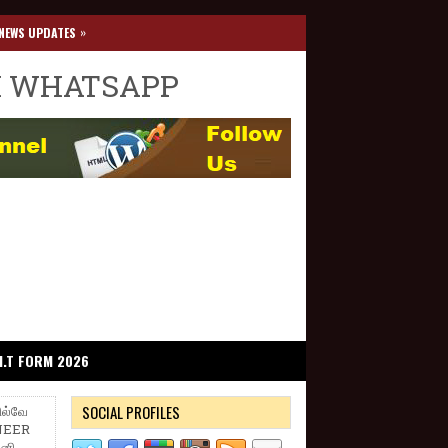
»
NEWS UPDATES
I WHATSAPP
I.T FORM 2026
SOCIAL PROFILES
ல்வே
INEER
ினி