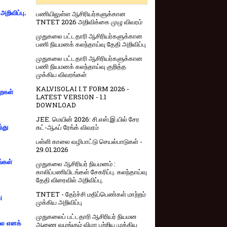
றிவிப்பு.
பணியிலுள்ள ஆசிரியர்களுக்கான
TNTET 2026 அறிவிக்கை முழு விவரம்
முதுகலை பட்டதாரி ஆசிரியர்களுக்கான
பணி நியமனக் கலந்தாய்வு தேதி அறிவிப்பு
முதுகலை பட்டதாரி ஆசிரியர்களுக்கான
பணி நியமனக் கலந்தாய்வு குறித்த
முக்கிய விவரங்கள்
KALVISOLAI I.T FORM 2026 -
றைகள்
LATEST VERSION - 1.1
DOWNLOAD
JEE. மெயின் 2026: சி.எஸ்.இ.யில் சேர
கட்-ஆஃப் ரேங்க் விவரம்
்து
பள்ளி காலை வழிபாட்டு செயல்பாடுகள் -
29.01.2026
ங்கள்
முதுகலை ஆசிரியர் நியமனம் :
காலிப்பணியிடங்கள் சேகரிப்பு. கலந்தாய்வு
தேதி விரைவில் அறிவிப்பு.
TNTET - தேர்ச்சி மதிப்பெண்கள் மாற்றம்
ு
முக்கிய அறிவிப்பு
முதுகலைப் பட்டதாரி ஆசிரியர் நியமன
்லை எனக்
ஆணை வழங்கும் விழா பற்றிய முக்கிய