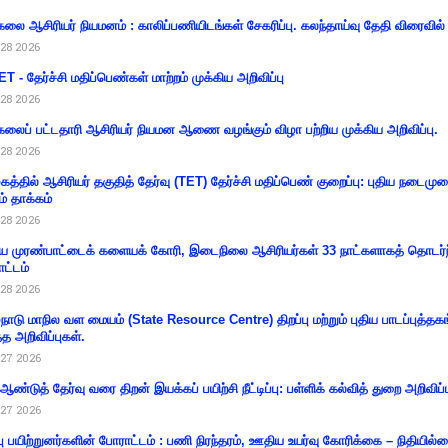
கலை ஆசிரியர் நியமனம் : காலிப்பணியிடங்கள் சேகரிப்பு. கலந்தாய்வு தேதி விரைவில் அ
28 2026
T - தேர்ச்சி மதிப்பெண்கள் மாற்றம் முக்கிய அறிவிப்பு
28 2026
கலைப் பட்டதாரி ஆசிரியர் நியமன ஆணை வழங்கும் விழா பற்றிய முக்கிய அறிவிப்பு.
28 2026
கத்தில் ஆசிரியர் தகுதித் தேர்வு (TET) தேர்ச்சி மதிப்பெண் குறைப்பு: புதிய நடைமு
ம் தாக்கம்
28 2026
 முரண்பாட்டைக் களையக் கோரி, இடைநிலை ஆசிரியர்கள் 33 நாட்களாகத் தொடர்ந
ட்டம்
28 2026
்நாடு மாநில வள மையம் (State Resource Centre) திறப்பு மற்றும் புதிய பாடப்புத்தக
்த அறிவிப்புகள்.
27 2026
 ஆண்டுத் தேர்வு வரை திறன் இயக்கப் பயிற்சி நீட்டிப்பு: பள்ளிக் கல்வித் துறை அறிவிப்ப
27 2026
்பு பயிற்றுனர்களின் போராட்டம் : பணி நிரந்தரம், ஊதிய உயர்வு கோரிக்கை – நிதியில