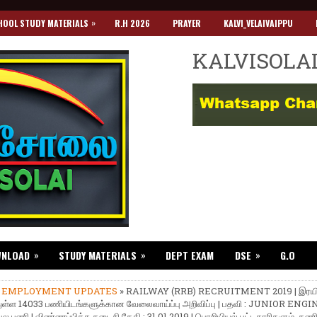
»
HOOL STUDY MATERIALS
R.H 2026
PRAYER
KALVI_VELAIVAIPPU
KALVISOLA
»
»
»
WNLOAD
STUDY MATERIALS
DEPT EXAM
DSE
G.O
»
EMPLOYMENT UPDATES
» RAILWAY (RRB) RECRUITMENT 2019 | இரயி
துள்ள 14033 பணியிடங்களுக்கான வேலைவாய்ப்பு அறிவிப்பு | பதவி : JUNIOR ENG
 பல பணி | விண்ணப்பிக்க கடைசி தேதி : 31.01.2019 | பொறியியல் பட்டதாரிகளும், கண