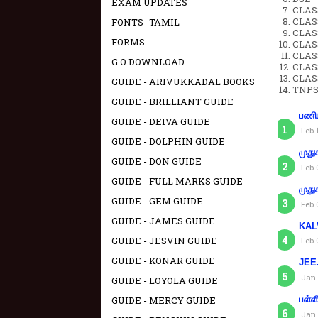
EXAM UPDATES
CLAS
CLASS
FONTS -TAMIL
CLASS
FORMS
CLAS
CLAS
G.O DOWNLOAD
CLAS
CLAS
GUIDE - ARIVUKKADAL BOOKS
TNPS
GUIDE - BRILLIANT GUIDE
பணிய
GUIDE - DEIVA GUIDE
Feb 
GUIDE - DOLPHIN GUIDE
முது
GUIDE - DON GUIDE
Feb 
GUIDE - FULL MARKS GUIDE
முது
GUIDE - GEM GUIDE
Feb 
GUIDE - JAMES GUIDE
KAL
GUIDE - JESVIN GUIDE
Feb 
GUIDE - KONAR GUIDE
JEE.
Jan 
GUIDE - LOYOLA GUIDE
GUIDE - MERCY GUIDE
பள்ள
Jan 