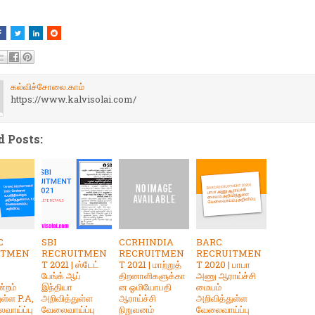
கல்விச்சோலை.காம்
https://www.kalvisolai.com/
d Posts:
C
SBI
CCRHINDIA
BARC
ITMEN
RECRUITMEN
RECRUITMEN
RECRUITMEN
T 2021 | ஸ்டேட்
T 2021 | மாற்றுத்
T 2020 | பாபா
ை
பேங்க் ஆப்
திறனாளிகளுக்கா
அணு ஆராய்ச்சி
ன்றம்
இந்தியா
ன ஓமியோபதி
மையம்
ுள்ள P.A,
அறிவித்துள்ள
ஆராய்ச்சி
அறிவித்துள்ள
வாய்ப்பு
வேலைவாய்ப்பு
நிறுவனம்
வேலைவாய்ப்பு