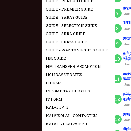
GUIDE - PENGUIN GUIDE
முது
GUIDE - PREMIER GUIDE
Jan 
GUIDE - SARAS GUIDE
TNTE
GUIDE - SELECTION GUIDE
Jan 
GUIDE - SURA GUIDE
முது
GUIDE - SURYA GUIDE
Jan 
GUIDE - WAY TO SUCCESS GUIDE
தமிழ
HM GUIDE
மற்று
Jan 
HM TRANSFER-PROMOTION
ஊதிய
HOLIDAY UPDATES
போரா
IFHRMS
Jan 
INCOME TAX UPDATES
தமிழ
குறித
IT FORM
Jan 
KALVI TV_2
முழு
KALVISOLAI - CONTACT US
Jan 
KALVI_VELAIVAIPPU
சிறப