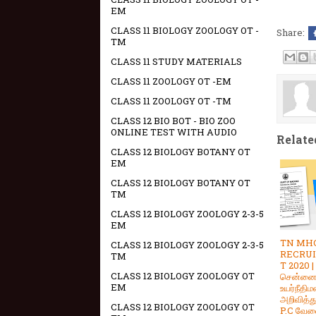
EM
CLASS 11 BIOLOGY ZOOLOGY OT -
Share:
TM
CLASS 11 STUDY MATERIALS
CLASS 11 ZOOLOGY OT -EM
CLASS 11 ZOOLOGY OT -TM
CLASS 12 BIO BOT - BIO ZOO
ONLINE TEST WITH AUDIO
Relate
CLASS 12 BIOLOGY BOTANY OT
EM
CLASS 12 BIOLOGY BOTANY OT
TM
CLASS 12 BIOLOGY ZOOLOGY 2-3-5
EM
TN MH
CLASS 12 BIOLOGY ZOOLOGY 2-3-5
RECRU
TM
T 2020 |
CLASS 12 BIOLOGY ZOOLOGY OT
சென்ன
EM
உயர்நீதிம
அறிவித்த
CLASS 12 BIOLOGY ZOOLOGY OT
P.C வேலை