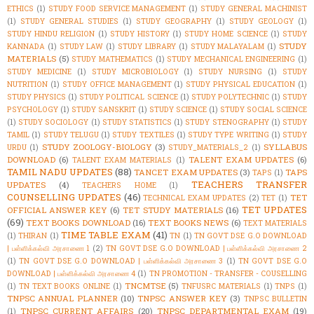
ETHICS
(1)
STUDY FOOD SERVICE MANAGEMENT
(1)
STUDY GENERAL MACHINIST
(1)
STUDY GENERAL STUDIES
(1)
STUDY GEOGRAPHY
(1)
STUDY GEOLOGY
(1)
STUDY HINDU RELIGION
(1)
STUDY HISTORY
(1)
STUDY HOME SCIENCE
(1)
STUDY
STUDY
KANNADA
(1)
STUDY LAW
(1)
STUDY LIBRARY
(1)
STUDY MALAYALAM
(1)
MATERIALS
(5)
STUDY MATHEMATICS
(1)
STUDY MECHANICAL ENGINEERING
(1)
STUDY MEDICINE
(1)
STUDY MICROBIOLOGY
(1)
STUDY NURSING
(1)
STUDY
NUTRITION
(1)
STUDY OFFICE MANAGEMENT
(1)
STUDY PHYSICAL EDUCATION
(1)
STUDY PHYSICS
(1)
STUDY POLITICAL SCIENCE
(1)
STUDY POLYTECHNIC
(1)
STUDY
PSYCHOLOGY
(1)
STUDY SANSKRIT
(1)
STUDY SCIENCE
(1)
STUDY SOCIAL SCIENCE
(1)
STUDY SOCIOLOGY
(1)
STUDY STATISTICS
(1)
STUDY STENOGRAPHY
(1)
STUDY
TAMIL
(1)
STUDY TELUGU
(1)
STUDY TEXTILES
(1)
STUDY TYPE WRITING
(1)
STUDY
STUDY ZOOLOGY-BIOLOGY
(3)
SYLLABUS
URDU
(1)
STUDY_MATERIALS_2
(1)
DOWNLOAD
(6)
TALENT EXAM UPDATES
(6)
TALENT EXAM MATERIALS
(1)
TAMIL NADU UPDATES
(88)
TANCET EXAM UPDATES
(3)
TAPS
TAPS
(1)
TEACHERS TRANSFER
UPDATES
(4)
TEACHERS HOME
(1)
COUNSELLING UPDATES
(46)
TET
TECHNICAL EXAM UPDATES
(2)
TET
(1)
TET UPDATES
OFFICIAL ANSWER KEY
(6)
TET STUDY MATERIALS
(16)
(69)
TEXT BOOKS DOWNLOAD
(16)
TEXT BOOKS NEWS
(6)
TEXT MATERIALS
TIME TABLE EXAM
(41)
(1)
THIRAN
(1)
TN
(1)
TN GOVT DSE G.O DOWNLOAD
| பள்ளிக்கல்வி அரசாணை 1
(2)
TN GOVT DSE G.O DOWNLOAD | பள்ளிக்கல்வி அரசாணை 2
(1)
TN GOVT DSE G.O DOWNLOAD | பள்ளிக்கல்வி அரசாணை 3
(1)
TN GOVT DSE G.O
DOWNLOAD | பள்ளிக்கல்வி அரசாணை 4
(1)
TN PROMOTION - TRANSFER - COUSELLING
TNCMTSE
(5)
(1)
TN TEXT BOOKS ONLINE
(1)
TNFUSRC MATERIALS
(1)
TNPS
(1)
TNPSC ANNUAL PLANNER
(10)
TNPSC ANSWER KEY
(3)
TNPSC BULLETIN
TNPSC CURRENT AFFAIRS
(20)
TNPSC DEPARTMENTAL EXAM
(19)
(1)