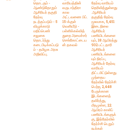
தொடரும் -
வாரியத்தின்
தேர்வு வாரியம்
ஆண்டுதோறும்
வருடாந்திரா
தெரிவித்துள்ளது
ஆசிரியர் தகுதி
கால
.ஆசிரியர்
தேர்வு
அட்டவணை பிப்.
தகுதித் தேர்வு
நடத்தப்படும் - 5
15-க்குள்
மூலமாக, 5,451
விழுக்காடு
வெளியீடு -
இடைநிலை
மதிப்பெண்
பள்ளிக்கல்வித்
ஆசிரியர்
சலுகை
துறை அமைச்சர்
பணியிடங்களை
தொடர்ந்து
செங்கோட்டைய
யும், 18 ஆயிரத்து
கடைபிடிக்கப்படு
ன் தகவல்
932 பட்டதாரி
ம் - தமிழக அரசு
ஆசிரியர்
அறிவிப்பு.
பணியிடங்களை
யும் நிரப்ப,
ஆசிரியர் தேர்வு
வாரியம்
திட்டமிட்டுள்ளது.
முந்தைய
தேர்வில் தேர்ச்சி
பெற்ற, 2,448
பேருக்கான
இடங்களைத்
தவிர்த்து,
மீதமுள்ள, 22
ஆயிரம் காலிப்
பணியிடங்களுக்
கு, இத்தேர்வில்
தேர்ச்சி பெறும்
நபர்கள்