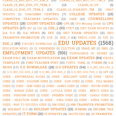
CLASS_12_BIO_BOT_OT_EM_2
(10)
CLASS_12_BIO_BOT_OT_TM_2
(10)
CLASS_12_BIO_ZOO_OT_TEM_2
(12)
CLASS_12_OT
(6)
CLASS_12_ZOO_OT_TEM_2
(13)
CLASS_12_ZOOLOGY_TM
(3)
CMAT
COLLEGE UPDATES
(25)
COACHING CENTRES
(7)
UPDATES
(1)
COUNSELLING
COMPUTER TEACHERS UPDATES
(11)
CoSE
(11)
UPDATES
(28)
COURT UPDATES
(28)
CPS
CPS
(5)
CPS Missing Credit
(1)
UPDATES
(27)
CSE_2
(55)
CTET
(3)
CRC
(1)
CSE
(2)
CUET EXAM UPDATES
(1)
D.A G.O
(5)
D.A NEWS
(8)
DEE
(11)
DEO EXAM UPDATES
(21)
DEO
TRANSFER-PROMOTION
(7)
DGE_2
(14)
DGE
(1)
DRESS_CODE
(1)
DSE
(1)
EDU UPDATES
(1568)
DSE_2
(85)
E-BOOKS DOWNLOAD
(1)
EDUCATION NEWS
(1)
EL SURRENDER
(1)
ELECTION
(2)
EMAIL ME
(1)
EMIS
(2)
EMPLOYMENT UPDATES
(506)
EQUIVALENCE OF DEGREE
(2)
EXAM UPDATES
(84)
EXAM ESLC
(8)
EXAM NOTIFICATION
(16)
EXCEL
TEMPLATE
(3)
FIND TEACHER POST
(10)
FORMS
(5)
G.K
FONTS -TAMIL
(1)
G.O DOWNLOAD
(28)
G.O UPDATES
(94)
NEWS
(17)
G.O_NO_001-100_2
(1)
G.O_NO_101-200_2
(2)
G.O_NO_201-300_2
(1)
G.O_NO_601-700_2
(1)
GPF
(2)
GUIDE - ARIVUKKADAL BOOKS
(1)
GUIDE - BRILLIANT GUIDE
(1)
GUIDE - DEIVA
GUIDE
(1)
GUIDE - DOLPHIN GUIDE
(1)
GUIDE - DON GUIDE
(1)
GUIDE - FULL MARKS
GUIDE
(1)
GUIDE - GEM GUIDE
(1)
GUIDE - JAMES GUIDE
(1)
GUIDE - JESVIN GUIDE
(1)
GUIDE - KONAR GUIDE
(1)
GUIDE - LOYOLA GUIDE
(1)
GUIDE - MERCY GUIDE
(1)
GUIDE - PENGUIN GUIDE
(1)
GUIDE - PREMIER GUIDE
(1)
GUIDE - SARAS GUIDE
(1)
GUIDE - SELECTION GUIDE
(1)
GUIDE - SURA GUIDE
(1)
GUIDE - SURYA GUIDE
(1)
HM TRANSFER-PROMOTION
GUIDE - WAY TO SUCCESS GUIDE
(1)
HM GUIDE
(1)
HOLIDAY UPDATES
(23)
(6)
HOLIDAY G.O
(5)
IFHRMS
(3)
INCOME TAX
IT FORM
(26)
UPDATES
(3)
IT UPDATES
(4)
JACTO GEO
(4)
JD TRANSFER-