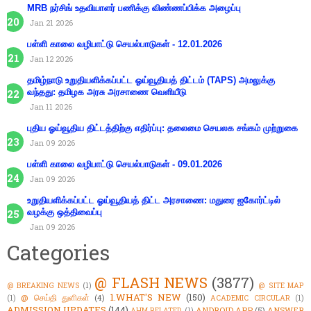
MRB நர்சிங் உதவியாளர் பணிக்கு விண்ணப்பிக்க அழைப்பு
Jan 21 2026
பள்ளி காலை வழிபாட்டு செயல்பாடுகள் - 12.01.2026
Jan 12 2026
தமிழ்நாடு உறுதியளிக்கப்பட்ட ஓய்வூதியத் திட்டம் (TAPS) அமலுக்கு
வந்தது: தமிழக அரசு அரசாணை வெளியீடு
Jan 11 2026
புதிய ஓய்வூதிய திட்டத்திற்கு எதிர்ப்பு: தலைமை செயலக சங்கம் முற்றுகை
Jan 09 2026
பள்ளி காலை வழிபாட்டு செயல்பாடுகள் - 09.01.2026
Jan 09 2026
உறுதியளிக்கப்பட்ட ஓய்வூதியத் திட்ட அரசாணை: மதுரை ஐகோர்ட்டில்
வழக்கு ஒத்திவைப்பு
Jan 09 2026
Categories
@ FLASH NEWS
(3877)
@ BREAKING NEWS
(1)
@ SITE MAP
1.WHAT'S NEW
(150)
@ செய்தி துளிகள்
(4)
(1)
ACADEMIC CIRCULAR
(1)
ADMISSION UPDATES
(144)
ANDROID APP
(5)
ANSWER
AHM RELATED
(1)