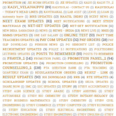
PROMOTION
(4)
JEE NCHM UPDATES
(1)
JEE UPDATES
(2)
KALVI
(1)
KALVI TV_2
KALVI_VELAIVAIPPU
(89)
KALVISOLAI
(2)
KALVISOLAI - CONTACT US
(1)
- TODAY'S HEAD LINES
(3)
KAVITHAIKAL
(1)
LAB ASST
(2)
LEAVE
(1)
LOAN
(1)
MRB UPDATES
(13)
NAATIL INDRU
(3)
maternity leave
(1)
NCERT NEWS
(2)
NEET EXAM UPDATES
(82)
NEET STUDY
NEET NOTIFICATIONS
(1)
NET-SET UPDATES
(28)
MATERIALS
(9)
NET-SET NOTIFICATION
(11)
NEWS - INDIA
(13)
NHIS
(3)
NEW INDIA SAMACHAR
(1)
NEWS
(1)
NEWS LIVE
(1)
ONLINE TEST
(53)
NMMS UPDATES
(3)
PART TIME
ONE DAY SALARY
(1)
PAY COM UPDATES
(32)
PAY ORDERS
(28)
TEACHERS UPDATES
(6)
PAY
POLICE
SLIP DOWNLOAD
(1)
PENSION NEWS
(2)
PG SENIORITY LIST
(1)
RECRUITMENT UPDATES
(9)
POLICE S.I NOTIFICATIONS
(2)
POLYTECHNIC
POSTS TO REMEMBER
(55)
LECTURER UPDATES
(2)
POSTS-TO-REMEMBER
PRAYER_2
(141)
PROMOTION PANEL_2
(94)
(1)
PROMOTION PANEL
(2)
PROMOTION-
PROMOTION UPDATES
(16)
PROMOTION-COUNSELLING
(1)
COUNSELLING_2
(138)
PTA QUESTION BANK
(1)
PTA TEACHERS
(2)
REGULARISATION ORDERS
(22)
RESULT - LINK
(5)
QUARTERLY EXAM
(1)
RESULT UPDATES
(90)
RH DOWNLOAD
(10)
RRB
(4)
RTE UPDATES
(4)
SCHOLARSHIP UPDATES
(6)
SCHOOL UPDATES
(13)
SELVA UPDATES
(1)
STORY
(8)
SHARE NOW
(1)
SMC
(2)
SSC UPDATES
(2)
STUDY ACCOUNTANCY
(1)
STUDY AGRI SCIENCE
(1)
STUDY ARABIC
(1)
STUDY AUDITING
(1)
STUDY
STUDY BOTANY-BIOLOGY
(3)
AUTOMOBILE
(1)
STUDY BIO CHEMISTRY
(1)
STUDY BUSINESS MATHEMATICS
(1)
STUDY CHEMISTRY
(1)
STUDY CIVIL
ENGINEERING
(1)
STUDY COMMERCE
(1)
STUDY COMPUTER
(2)
STUDY ECONOMICS
(1)
STUDY EDUCATION
(2)
STUDY ELECTRICAL ENGINEERING
(1)
STUDY
ELECTRONIC ENGINEERING
(1)
STUDY ENGINEERING
(2)
STUDY ENGLISH
(1)
STUDY