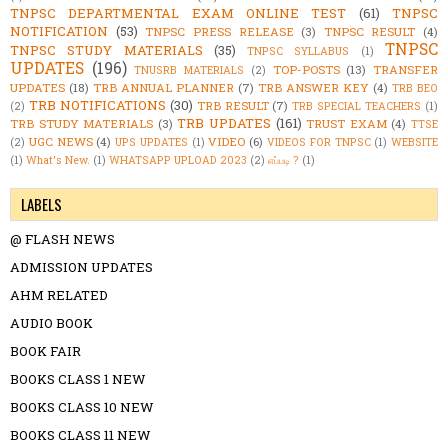
TNPSC DEPARTMENTAL EXAM ONLINE TEST
(61)
TNPSC
NOTIFICATION
(53)
TNPSC PRESS RELEASE
(3)
TNPSC RESULT
(4)
TNPSC
TNPSC STUDY MATERIALS
(35)
TNPSC SYLLABUS
(1)
UPDATES
(196)
TOP-POSTS
(13)
TRANSFER
TNUSRB MATERIALS
(2)
UPDATES
(18)
TRB ANNUAL PLANNER
(7)
TRB ANSWER KEY
(4)
TRB BEO
TRB NOTIFICATIONS
(30)
TRB RESULT
(7)
(2)
TRB SPECIAL TEACHERS
(1)
TRB UPDATES
(161)
TRB STUDY MATERIALS
(3)
TRUST EXAM
(4)
TTSE
UGC NEWS
(4)
VIDEO
(6)
(2)
UPS UPDATES
(1)
VIDEOS FOR TNPSC
(1)
WEBSITE
(1)
What's New.
(1)
WHATSAPP UPLOAD 2023
(2)
எப்படி ?
(1)
LABELS
@ FLASH NEWS
ADMISSION UPDATES
AHM RELATED
AUDIO BOOK
BOOK FAIR
BOOKS CLASS 1 NEW
BOOKS CLASS 10 NEW
BOOKS CLASS 11 NEW