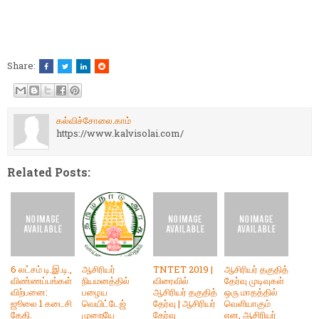
Share:
கல்விச்சோலை.காம்
https://www.kalvisolai.com/
Related Posts:
6 லட்சம் டி.இ.டி.,
ஆசிரியர்
TNTET 2019 |
ஆசிரியர் தகுதித்
விண்ணப்பங்கள்
நியமனத்தில்
விரைவில்
தேர்வு முடிவுகள்
விற்பனை:
பழைய
ஆசிரியர் தகுதித்
ஒரு மாதத்தில்
ஜூலை 1 கடைசி
வெயிட்டேஜ்
தேர்வு | ஆசிரியர்
வெளியாகும்
தேதி.
முறையே
தேர்வு
என, ஆசிரியர்