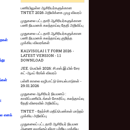
பணியிலுள்ள ஆசிரியர்களுக்கான
TNTET 2026 அறிவிக்கை முழு விவரம்
முதுகலை பட்டதாரி ஆசிரியர்களுக்கான
பணி நியமனக் கலந்தாய்வு தேதி அறிவிப்பு
முதுகலை பட்டதாரி ஆசிரியர்களுக்கான
பணி நியமனக் கலந்தாய்வு குறித்த
றைகள்
முக்கிய விவரங்கள்
KALVISOLAI I.T FORM 2026 -
LATEST VERSION - 1.1
DOWNLOAD
்து
JEE. மெயின் 2026: சி.எஸ்.இ.யில் சேர
கட்-ஆஃப் ரேங்க் விவரம்
ங்கள்
பள்ளி காலை வழிபாட்டு செயல்பாடுகள் -
29.01.2026
முதுகலை ஆசிரியர் நியமனம் :
காலிப்பணியிடங்கள் சேகரிப்பு. கலந்தாய்வு
ு
தேதி விரைவில் அறிவிப்பு.
TNTET - தேர்ச்சி மதிப்பெண்கள் மாற்றம்
்லை எனக்
முக்கிய அறிவிப்பு
முதுகலைப் பட்டதாரி ஆசிரியர் நியமன
ஆணை வழங்கும் விழா பற்றிய முக்கிய