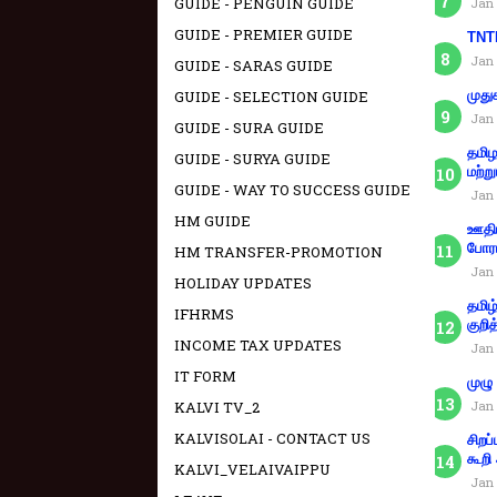
GUIDE - PENGUIN GUIDE
Jan 
GUIDE - PREMIER GUIDE
TNTE
Jan 
GUIDE - SARAS GUIDE
GUIDE - SELECTION GUIDE
முது
Jan 
GUIDE - SURA GUIDE
தமிழ
GUIDE - SURYA GUIDE
மற்று
GUIDE - WAY TO SUCCESS GUIDE
Jan 
HM GUIDE
ஊதிய
போரா
HM TRANSFER-PROMOTION
Jan 
HOLIDAY UPDATES
தமிழ
IFHRMS
குறித
INCOME TAX UPDATES
Jan 
IT FORM
முழு
KALVI TV_2
Jan 
KALVISOLAI - CONTACT US
சிறப
கூறி
KALVI_VELAIVAIPPU
Jan 