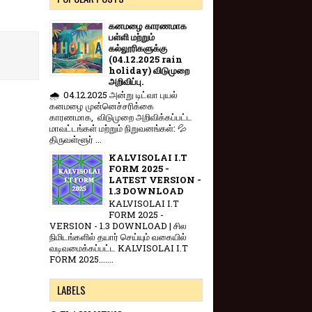
கனமழை காரணமாக
பள்ளி மற்றும்
கல்லூரிகளுக்கு
(04.12.2025 rain
holiday) விடுமுறை
அறிவிப்பு.
🌧️ 04.12.2025 அன்று டிட்வா புயல்
கனமழை முன்னெச்சரிக்கை
காரணமாக, விடுமுறை அறிவிக்கப்பட்ட
மாவட்டங்கள் மற்றும் நிறுவனங்கள்: 💦
திருவள்ளூர் ...
KALVISOLAI I.T
FORM 2025 -
LATEST VERSION -
1.3 DOWNLOAD
KALVISOLAI I.T
FORM 2025 -
VERSION - 1.3 DOWNLOAD | சில
நிமிடங்களில் தயார் செய்யும் வகையில்
வடிவமைக்கப்பட்ட KALVISOLAI I.T
FORM 2025.......
LABELS