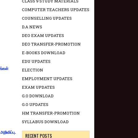
CLASS 9 STUDY MATERIALS
COMPUTER TEACHERS UPDATES
COUNSELLING UPDATES
D.A NEWS
DEO EXAM UPDATES
DEO TRANSFER-PROMOTION
E-BOOKS DOWNLOAD
EDU UPDATES
ங்கள்
ELECTION
EMPLOYMENT UPDATES
EXAM UPDATES
G.O DOWNLOAD
G.O UPDATES
HM TRANSFER-PROMOTION
SYLLABUS DOWNLOAD
றிவிப்பு.
RECENT POSTS