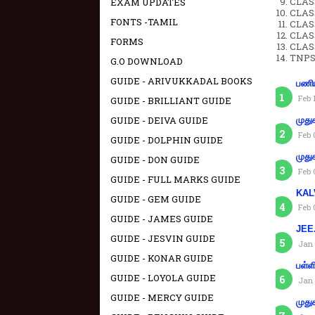
CLASS
EXAM UPDATES
CLAS
FONTS -TAMIL
CLAS
CLAS
FORMS
CLAS
TNPS
G.O DOWNLOAD
GUIDE - ARIVUKKADAL BOOKS
பணிய
Feb 
GUIDE - BRILLIANT GUIDE
GUIDE - DEIVA GUIDE
முது
Feb 
GUIDE - DOLPHIN GUIDE
முது
GUIDE - DON GUIDE
Feb 
GUIDE - FULL MARKS GUIDE
KAL
GUIDE - GEM GUIDE
Feb 
GUIDE - JAMES GUIDE
JEE.
GUIDE - JESVIN GUIDE
Jan 
GUIDE - KONAR GUIDE
பள்ள
GUIDE - LOYOLA GUIDE
Jan 
GUIDE - MERCY GUIDE
முது