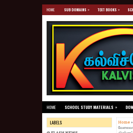
»
»
HOME
SUB DOMAINS
TEXT BOOKS
SC
»
HOME
SCHOOL STUDY MATERIALS
DO
LABELS
Home
வேலைவாய்
@ FLASH NEWS
விண்ணப்ப