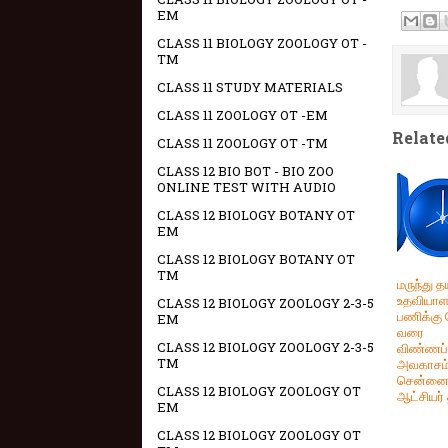
EM
CLASS 11 BIOLOGY ZOOLOGY OT -
TM
CLASS 11 STUDY MATERIALS
CLASS 11 ZOOLOGY OT -EM
Relate
CLASS 11 ZOOLOGY OT -TM
CLASS 12 BIO BOT - BIO ZOO
ONLINE TEST WITH AUDIO
CLASS 12 BIOLOGY BOTANY OT
EM
CLASS 12 BIOLOGY BOTANY OT
TM
மருந்து தய
உதவியாள
CLASS 12 BIOLOGY ZOOLOGY 2-3-5
பணிக்கு 
EM
வரை
CLASS 12 BIOLOGY ZOOLOGY 2-3-5
விண்ணப்
TM
அவகாசம
சென்னை
CLASS 12 BIOLOGY ZOOLOGY OT
ஆட்சியர்
EM
CLASS 12 BIOLOGY ZOOLOGY OT