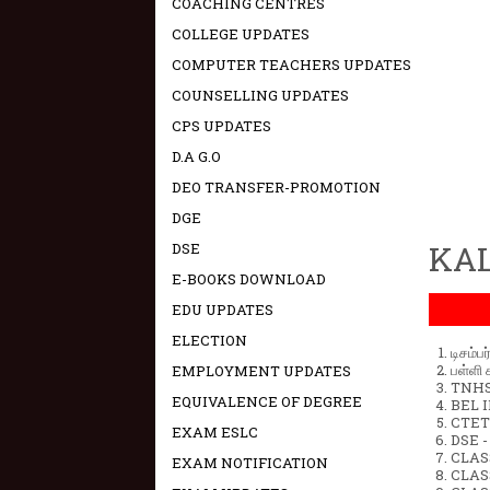
COACHING CENTRES
COLLEGE UPDATES
COMPUTER TEACHERS UPDATES
COUNSELLING UPDATES
CPS UPDATES
D.A G.O
DEO TRANSFER-PROMOTION
DGE
KAL
DSE
E-BOOKS DOWNLOAD
EDU UPDATES
ELECTION
டிசம்ப
பள்ளி 
EMPLOYMENT UPDATES
TNHSP
EQUIVALENCE OF DEGREE
BEL IN
CTET 
EXAM ESLC
DSE -
CLAS
EXAM NOTIFICATION
CLASS