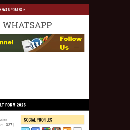
»
NEWS UPDATES
I WHATSAPP
I.T FORM 2026
SOCIAL PROFILES
ுள்ள
ை : 027 |