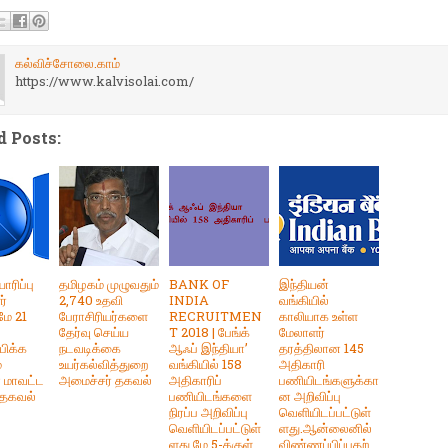
கல்விச்சோலை.காம்
https://www.kalvisolai.com/
d Posts:
ாரிப்பு
தமிழகம் முழுவதும்
BANK OF
இந்தியன்
ர்
2,740 உதவி
INDIA
வங்கியில்
மே 21
பேராசிரியர்களை
RECRUITMEN
காலியாக உள்ள
தேர்வு செய்ய
T 2018 | பேங்க்
மேலாளர்
பிக்க
நடவடிக்கை
ஆஃப் இந்தியா’
தரத்திலான 145
்
உயர்கல்வித்துறை
வங்கியில் 158
அதிகாரி
 மாவட்ட
அமைச்சர் தகவல்
அதிகாரிப்
பணியிடங்களுக்கா
 தகவல்
பணியிடங்களை
ன அறிவிப்பு
நிரப்ப அறிவிப்பு
வெளியிடப்பட்டுள்
வெளியிடப்பட்டுள்
ளது.ஆன்லைனில்
ளது.மே 5-க்குள்
விண்ணப்பிப்பதற்