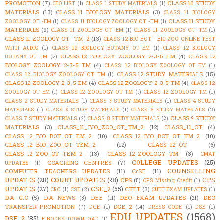
PROMOTION
(7)
CLASS 10 STUDY
CEO LIST
(1)
CLASS 1 STUDY MATERIALS
(1)
MATERIALS
(13)
CLASS 11 BIOLOGY MATERIALS
(3)
CLASS 11 BIOLOGY
CLASS 11 STUDY
ZOOLOGY OT -EM
(1)
CLASS 11 BIOLOGY ZOOLOGY OT -TM
(1)
MATERIALS
(9)
CLASS 11 ZOOLOGY OT -EM
(1)
CLASS 11 ZOOLOGY OT -TM
(1)
CLASS 11 ZOOLOGY OT -TM_2
(13)
CLASS 12 BIO BOT - BIO ZOO ONLINE TEST
WITH AUDIO
(1)
CLASS 12 BIOLOGY BOTANY OT EM
(1)
CLASS 12 BIOLOGY
CLASS 12 BIOLOGY ZOOLOGY 2-3-5 EM
(4)
CLASS 12
BOTANY OT TM
(2)
BIOLOGY ZOOLOGY 2-3-5 TM
(4)
CLASS 12 BIOLOGY ZOOLOGY OT EM
(1)
CLASS 12 STUDY MATERIALS
(15)
CLASS 12 BIOLOGY ZOOLOGY OT TM
(1)
CLASS 12 ZOOLOGY 2-3-5 EM
(4)
CLASS 12 ZOOLOGY 2-3-5 TM
(4)
CLASS 12
ZOOLOGY OT EM
(1)
CLASS 12 ZOOLOGY OT TM
(1)
CLASS 12 ZOOLOGY TM
(1)
CLASS 2 STUDY MATERIALS
(1)
CLASS 3 STUDY MATERIALS
(1)
CLASS 4 STUDY
MATERIALS
(1)
CLASS 5 STUDY MATERIALS
(1)
CLASS 6 STUDY MATERIALS
(2)
CLASS 9 STUDY
CLASS 7 STUDY MATERIALS
(2)
CLASS 8 STUDY MATERIALS
(2)
MATERIALS
(3)
CLASS_11_BIO_ZOO_OT_TM_2
(12)
CLASS_11_OT
(4)
CLASS_12_BIO_BOT_OT_EM_2
(10)
CLASS_12_BIO_BOT_OT_TM_2
(10)
CLASS_12_BIO_ZOO_OT_TEM_2
(12)
CLASS_12_OT
(6)
CLASS_12_ZOO_OT_TEM_2
(13)
CLASS_12_ZOOLOGY_TM
(3)
CMAT
COLLEGE UPDATES
(25)
COACHING CENTRES
(7)
UPDATES
(1)
COUNSELLING
COMPUTER TEACHERS UPDATES
(11)
CoSE
(11)
UPDATES
(28)
COURT UPDATES
(28)
CPS
CPS
(5)
CPS Missing Credit
(1)
UPDATES
(27)
CSE_2
(55)
CTET
(3)
CRC
(1)
CSE
(2)
CUET EXAM UPDATES
(1)
D.A G.O
(5)
D.A NEWS
(8)
DEE
(11)
DEO EXAM UPDATES
(21)
DEO
TRANSFER-PROMOTION
(7)
DGE_2
(14)
DGE
(1)
DRESS_CODE
(1)
DSE
(1)
EDU UPDATES
(1568)
DSE_2
(85)
E-BOOKS DOWNLOAD
(1)