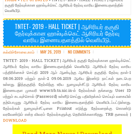
தகுதி தேர்வுக்கான ஹால்டிக்கெட் ஆசிரியர் தேர்வு வாரிய இணையதளத்தில்
வெளியீடு.
TNTET- 2019 - HALL TICKET | ஆசிரியர் தகுதி
தேர்வுக்கான ஹால்டிக்கெட் ஆசிரியர் தேர்வு
வாரிய இணையதளத்தில் வெளியீடு.
கல்விச்சோலை.காம்
MAY 26, 2019
NO COMMENTS
TNTET- 2019 - HALL TICKET | ஆசிரியர் தகுதி தேர்வுக்கான ஹால்டிக்கெட்
ஆசிரியர் தேர்வு வாரிய இணையதளத்தில் வெளியீடு. ஆசிரியர் தேர்வு வாரிய
பத்திரிக்கைச் செய்தி 2019 ஆம் ஆண்டிற்கு ஆசிரியர் தகுதித் தேர்வு தாள்-1
08.06.2019 மற்றும் தாள்-2 09.06.2019 ஆகிய இரண்டு நாட்கள் நடைபெற
உள்ளது. இத்தகுதித் தேர்விற்கு உரிய நுழைவுச்சீட்டு ஆசிரியர் தேர்வு வாரிய
இணையதள முகவரி www.trb.tn.nic.in-ல் தேர்வர்கள் தங்களது User ID
மற்றும் கடவுச்சொல் (Password) உள்ளீடு செய்து பதிவிறக்கம் செய்யும் வகையில்
தற்பொழுது ஆசிரியர் தேர்வு வாரிய இணையதளத்தில் வெளியிடப்பட்டுள்ளது.
தேர்வர்கள் நுழைவுச்சீட்டினை Printout எடுத்து தேர்வறைக்கு கொண்டு
வரவேண்டும் என்ற விவரம் தேர்வர்களுக்கு தெரிவிக்கலாகிறது. TRB தலைவர் |
DOWNLOAD