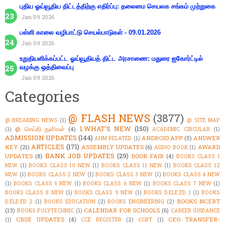
புதிய ஓய்வூதிய திட்டத்திற்கு எதிர்ப்பு: தலைமை செயலக சங்கம் முற்றுகை
Jan 09 2026
பள்ளி காலை வழிபாட்டு செயல்பாடுகள் - 09.01.2026
Jan 09 2026
உறுதியளிக்கப்பட்ட ஓய்வூதியத் திட்ட அரசாணை: மதுரை ஐகோர்ட்டில்
வழக்கு ஒத்திவைப்பு
Jan 09 2026
Categories
@ FLASH NEWS
(3877)
@ BREAKING NEWS
(1)
@ SITE MAP
1.WHAT'S NEW
(150)
@ செய்தி துளிகள்
(4)
(1)
ACADEMIC CIRCULAR
(1)
ADMISSION UPDATES
(144)
ANDROID APP
(5)
ANSWER
AHM RELATED
(1)
ARTICLES
(171)
KEY
(21)
ASSEMBLY UPDATES
(6)
AWARD
AUDIO BOOK
(1)
BANK JOB UPDATES
(29)
UPDATES
(8)
BOOK FAIR
(4)
BOOKS CLASS 1
NEW
(1)
BOOKS CLASS 10 NEW
(1)
BOOKS CLASS 11 NEW
(1)
BOOKS CLASS 12
NEW
(1)
BOOKS CLASS 2 NEW
(1)
BOOKS CLASS 3 NEW
(1)
BOOKS CLASS 4 NEW
(1)
BOOKS CLASS 5 NEW
(1)
BOOKS CLASS 6 NEW
(1)
BOOKS CLASS 7 NEW
(1)
BOOKS CLASS 8 NEW
(1)
BOOKS CLASS 9 NEW
(1)
BOOKS D.ELE.ED 1
(1)
BOOKS
BOOKS NCERT
D.ELE.ED 2
(1)
BOOKS EDUCATION
(2)
BOOKS ENGINEERING
(2)
(13)
CALENDAR FOR SCHOOLS
(6)
BOOKS POLYTECHNIC
(1)
CAREER GUIDANCE
CBSE UPDATES
(4)
CEO TRANSFER-
(1)
CCE REGISTER
(2)
CCRT
(1)