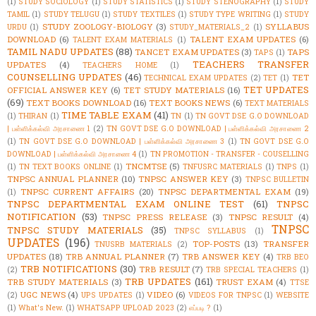
(1)
STUDY SOCIOLOGY
(1)
STUDY STATISTICS
(1)
STUDY STENOGRAPHY
(1)
STUDY
TAMIL
(1)
STUDY TELUGU
(1)
STUDY TEXTILES
(1)
STUDY TYPE WRITING
(1)
STUDY
STUDY ZOOLOGY-BIOLOGY
(3)
SYLLABUS
URDU
(1)
STUDY_MATERIALS_2
(1)
DOWNLOAD
(6)
TALENT EXAM UPDATES
(6)
TALENT EXAM MATERIALS
(1)
TAMIL NADU UPDATES
(88)
TANCET EXAM UPDATES
(3)
TAPS
TAPS
(1)
TEACHERS TRANSFER
UPDATES
(4)
TEACHERS HOME
(1)
COUNSELLING UPDATES
(46)
TET
TECHNICAL EXAM UPDATES
(2)
TET
(1)
TET UPDATES
OFFICIAL ANSWER KEY
(6)
TET STUDY MATERIALS
(16)
(69)
TEXT BOOKS DOWNLOAD
(16)
TEXT BOOKS NEWS
(6)
TEXT MATERIALS
TIME TABLE EXAM
(41)
(1)
THIRAN
(1)
TN
(1)
TN GOVT DSE G.O DOWNLOAD
| பள்ளிக்கல்வி அரசாணை 1
(2)
TN GOVT DSE G.O DOWNLOAD | பள்ளிக்கல்வி அரசாணை 2
(1)
TN GOVT DSE G.O DOWNLOAD | பள்ளிக்கல்வி அரசாணை 3
(1)
TN GOVT DSE G.O
DOWNLOAD | பள்ளிக்கல்வி அரசாணை 4
(1)
TN PROMOTION - TRANSFER - COUSELLING
TNCMTSE
(5)
(1)
TN TEXT BOOKS ONLINE
(1)
TNFUSRC MATERIALS
(1)
TNPS
(1)
TNPSC ANNUAL PLANNER
(10)
TNPSC ANSWER KEY
(3)
TNPSC BULLETIN
TNPSC CURRENT AFFAIRS
(20)
TNPSC DEPARTMENTAL EXAM
(19)
(1)
TNPSC DEPARTMENTAL EXAM ONLINE TEST
(61)
TNPSC
NOTIFICATION
(53)
TNPSC PRESS RELEASE
(3)
TNPSC RESULT
(4)
TNPSC
TNPSC STUDY MATERIALS
(35)
TNPSC SYLLABUS
(1)
UPDATES
(196)
TOP-POSTS
(13)
TRANSFER
TNUSRB MATERIALS
(2)
UPDATES
(18)
TRB ANNUAL PLANNER
(7)
TRB ANSWER KEY
(4)
TRB BEO
TRB NOTIFICATIONS
(30)
TRB RESULT
(7)
(2)
TRB SPECIAL TEACHERS
(1)
TRB UPDATES
(161)
TRB STUDY MATERIALS
(3)
TRUST EXAM
(4)
TTSE
UGC NEWS
(4)
VIDEO
(6)
(2)
UPS UPDATES
(1)
VIDEOS FOR TNPSC
(1)
WEBSITE
(1)
What's New.
(1)
WHATSAPP UPLOAD 2023
(2)
எப்படி ?
(1)