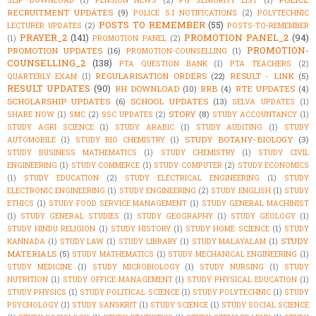
SLIP DOWNLOAD
(1)
PENSION NEWS
(2)
PG SENIORITY LIST
(1)
RECRUITMENT UPDATES
(9)
POLICE S.I NOTIFICATIONS
(2)
POLYTECHNIC
POSTS TO REMEMBER
(55)
LECTURER UPDATES
(2)
POSTS-TO-REMEMBER
PRAYER_2
(141)
PROMOTION PANEL_2
(94)
(1)
PROMOTION PANEL
(2)
PROMOTION-
PROMOTION UPDATES
(16)
PROMOTION-COUNSELLING
(1)
COUNSELLING_2
(138)
PTA QUESTION BANK
(1)
PTA TEACHERS
(2)
REGULARISATION ORDERS
(22)
RESULT - LINK
(5)
QUARTERLY EXAM
(1)
RESULT UPDATES
(90)
RH DOWNLOAD
(10)
RRB
(4)
RTE UPDATES
(4)
SCHOLARSHIP UPDATES
(6)
SCHOOL UPDATES
(13)
SELVA UPDATES
(1)
STORY
(8)
SHARE NOW
(1)
SMC
(2)
SSC UPDATES
(2)
STUDY ACCOUNTANCY
(1)
STUDY AGRI SCIENCE
(1)
STUDY ARABIC
(1)
STUDY AUDITING
(1)
STUDY
STUDY BOTANY-BIOLOGY
(3)
AUTOMOBILE
(1)
STUDY BIO CHEMISTRY
(1)
STUDY BUSINESS MATHEMATICS
(1)
STUDY CHEMISTRY
(1)
STUDY CIVIL
ENGINEERING
(1)
STUDY COMMERCE
(1)
STUDY COMPUTER
(2)
STUDY ECONOMICS
(1)
STUDY EDUCATION
(2)
STUDY ELECTRICAL ENGINEERING
(1)
STUDY
ELECTRONIC ENGINEERING
(1)
STUDY ENGINEERING
(2)
STUDY ENGLISH
(1)
STUDY
ETHICS
(1)
STUDY FOOD SERVICE MANAGEMENT
(1)
STUDY GENERAL MACHINIST
(1)
STUDY GENERAL STUDIES
(1)
STUDY GEOGRAPHY
(1)
STUDY GEOLOGY
(1)
STUDY HINDU RELIGION
(1)
STUDY HISTORY
(1)
STUDY HOME SCIENCE
(1)
STUDY
STUDY
KANNADA
(1)
STUDY LAW
(1)
STUDY LIBRARY
(1)
STUDY MALAYALAM
(1)
MATERIALS
(5)
STUDY MATHEMATICS
(1)
STUDY MECHANICAL ENGINEERING
(1)
STUDY MEDICINE
(1)
STUDY MICROBIOLOGY
(1)
STUDY NURSING
(1)
STUDY
NUTRITION
(1)
STUDY OFFICE MANAGEMENT
(1)
STUDY PHYSICAL EDUCATION
(1)
STUDY PHYSICS
(1)
STUDY POLITICAL SCIENCE
(1)
STUDY POLYTECHNIC
(1)
STUDY
PSYCHOLOGY
(1)
STUDY SANSKRIT
(1)
STUDY SCIENCE
(1)
STUDY SOCIAL SCIENCE