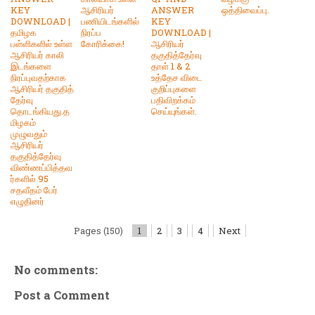
KEY
ஆசிரியர்
ANSWER
ஒத்திவைப்பு.
DOWNLOAD |
பணியிடங்களில்
KEY
தமிழக
நிரப்ப
DOWNLOAD |
பள்ளிகளில் உள்ள
கோரிக்கை!
ஆசிரியர்
ஆசிரியர் காலி
தகுதித்தேர்வு
இடங்களை
தாள் 1 & 2
நிரப்புவதற்காக
உத்தேச விடை
ஆசிரியர் தகுதித்
குறிப்புகளை
தேர்வு
பதிவிறக்கம்
தொடங்கியது.த
செய்யுங்கள்.
மிழகம்
முழுவதும்
ஆசிரியர்
தகுதித்தேர்வு
விண்ணப்பித்தவ
ர்களில் 95
சதவீதம் பேர்
எழுதினர்
Pages (150)
1
2
3
4
Next
No comments:
Post a Comment