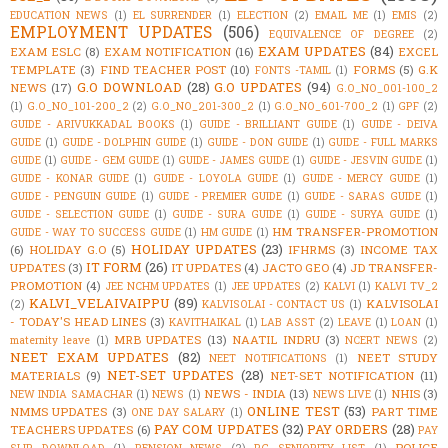
EDUCATION NEWS
(1)
EL SURRENDER
(1)
ELECTION
(2)
EMAIL ME
(1)
EMIS
(2)
EMPLOYMENT UPDATES
(506)
EQUIVALENCE OF DEGREE
(2)
EXAM UPDATES
(84)
EXAM ESLC
(8)
EXAM NOTIFICATION
(16)
EXCEL
TEMPLATE
(3)
FIND TEACHER POST
(10)
FORMS
(5)
G.K
FONTS -TAMIL
(1)
G.O DOWNLOAD
(28)
G.O UPDATES
(94)
NEWS
(17)
G.O_NO_001-100_2
(1)
G.O_NO_101-200_2
(2)
G.O_NO_201-300_2
(1)
G.O_NO_601-700_2
(1)
GPF
(2)
GUIDE - ARIVUKKADAL BOOKS
(1)
GUIDE - BRILLIANT GUIDE
(1)
GUIDE - DEIVA
GUIDE
(1)
GUIDE - DOLPHIN GUIDE
(1)
GUIDE - DON GUIDE
(1)
GUIDE - FULL MARKS
GUIDE
(1)
GUIDE - GEM GUIDE
(1)
GUIDE - JAMES GUIDE
(1)
GUIDE - JESVIN GUIDE
(1)
GUIDE - KONAR GUIDE
(1)
GUIDE - LOYOLA GUIDE
(1)
GUIDE - MERCY GUIDE
(1)
GUIDE - PENGUIN GUIDE
(1)
GUIDE - PREMIER GUIDE
(1)
GUIDE - SARAS GUIDE
(1)
GUIDE - SELECTION GUIDE
(1)
GUIDE - SURA GUIDE
(1)
GUIDE - SURYA GUIDE
(1)
HM TRANSFER-PROMOTION
GUIDE - WAY TO SUCCESS GUIDE
(1)
HM GUIDE
(1)
HOLIDAY UPDATES
(23)
(6)
HOLIDAY G.O
(5)
IFHRMS
(3)
INCOME TAX
IT FORM
(26)
UPDATES
(3)
IT UPDATES
(4)
JACTO GEO
(4)
JD TRANSFER-
PROMOTION
(4)
JEE NCHM UPDATES
(1)
JEE UPDATES
(2)
KALVI
(1)
KALVI TV_2
KALVI_VELAIVAIPPU
(89)
KALVISOLAI
(2)
KALVISOLAI - CONTACT US
(1)
- TODAY'S HEAD LINES
(3)
KAVITHAIKAL
(1)
LAB ASST
(2)
LEAVE
(1)
LOAN
(1)
MRB UPDATES
(13)
NAATIL INDRU
(3)
maternity leave
(1)
NCERT NEWS
(2)
NEET EXAM UPDATES
(82)
NEET STUDY
NEET NOTIFICATIONS
(1)
NET-SET UPDATES
(28)
MATERIALS
(9)
NET-SET NOTIFICATION
(11)
NEWS - INDIA
(13)
NHIS
(3)
NEW INDIA SAMACHAR
(1)
NEWS
(1)
NEWS LIVE
(1)
ONLINE TEST
(53)
NMMS UPDATES
(3)
PART TIME
ONE DAY SALARY
(1)
PAY COM UPDATES
(32)
PAY ORDERS
(28)
TEACHERS UPDATES
(6)
PAY
POLICE