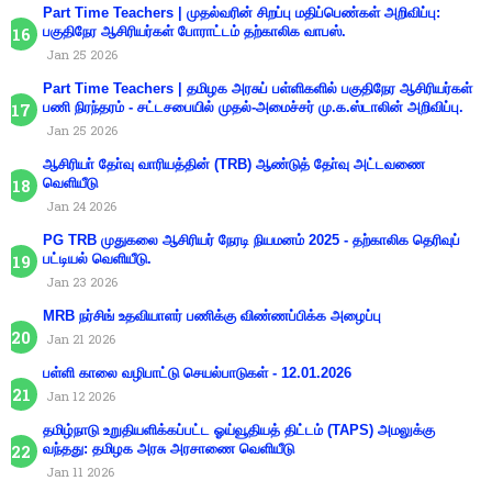
Part Time Teachers | முதல்வரின் சிறப்பு மதிப்பெண்கள் அறிவிப்பு:
பகுதிநேர ஆசிரியர்கள் போராட்டம் தற்காலிக வாபஸ்.
Jan 25 2026
Part Time Teachers | தமிழக அரசுப் பள்ளிகளில் பகுதிநேர ஆசிரியர்கள்
பணி நிரந்தரம் - சட்டசபையில் முதல்-அமைச்சர் மு.க.ஸ்டாலின் அறிவிப்பு.
Jan 25 2026
ஆசிரியா் தோ்வு வாரியத்தின் (TRB) ஆண்டுத் தோ்வு அட்டவணை
வெளியீடு
Jan 24 2026
PG TRB முதுகலை ஆசிரியர் நேரடி நியமனம் 2025 - தற்காலிக தெரிவுப்
பட்டியல் வெளியீடு.
Jan 23 2026
MRB நர்சிங் உதவியாளர் பணிக்கு விண்ணப்பிக்க அழைப்பு
Jan 21 2026
பள்ளி காலை வழிபாட்டு செயல்பாடுகள் - 12.01.2026
Jan 12 2026
தமிழ்நாடு உறுதியளிக்கப்பட்ட ஓய்வூதியத் திட்டம் (TAPS) அமலுக்கு
வந்தது: தமிழக அரசு அரசாணை வெளியீடு
Jan 11 2026