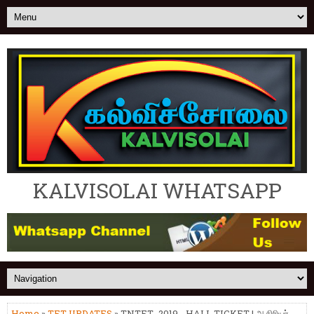
KALVISOLAI WHATSAPP
Home
»
TET UPDATES
» TNTET- 2019 - HALL TICKET | ஆசிரியர்