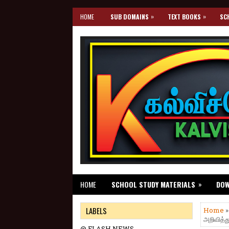
»
»
HOME
SUB DOMAINS
TEXT BOOKS
SC
»
HOME
SCHOOL STUDY MATERIALS
DO
LABELS
Home
அறிவித்த
@ FLASH NEWS