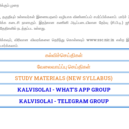
க்கும் முறை
ம், தகுதியும் உள்ளவர்கள் இணையதளம் வழியாக விண்ணப்பம் சமர்ப்பிக்கலாம். மார்ச் 
ிக்க கடைசி நாளாகும். இதற்கான கணினி அடிப்படையிலான தேர்வு (சி.பி.டி.) ஜ
் தேதிகளில் நடத்தப்பட உள்ளது.
ிக்கவும், விரிவான விவரங்களை தெரிந்து கொள்ளவும் www.ssc.nic.in என
 பார்க்கலாம்.
கல்விச்செய்திகள்
வேலைவாய்ப்பு செய்திகள்
STUDY MATERIALS (NEW SYLLABUS)
KALVISOLAI - WHAT'S APP GROUP
KALVISOLAI - TELEGRAM GROUP