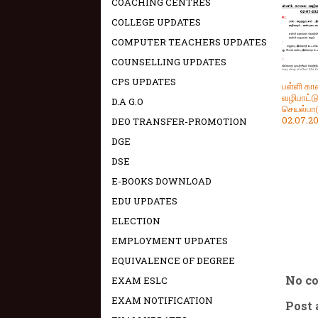
COACHING CENTRES
COLLEGE UPDATES
COMPUTER TEACHERS UPDATES
COUNSELLING UPDATES
CPS UPDATES
பள்ளி க
வழிபாட்ட
D.A G.O
செயல்பாட
02.07.2
DEO TRANSFER-PROMOTION
DGE
DSE
E-BOOKS DOWNLOAD
EDU UPDATES
ELECTION
EMPLOYMENT UPDATES
EQUIVALENCE OF DEGREE
No c
EXAM ESLC
EXAM NOTIFICATION
Post