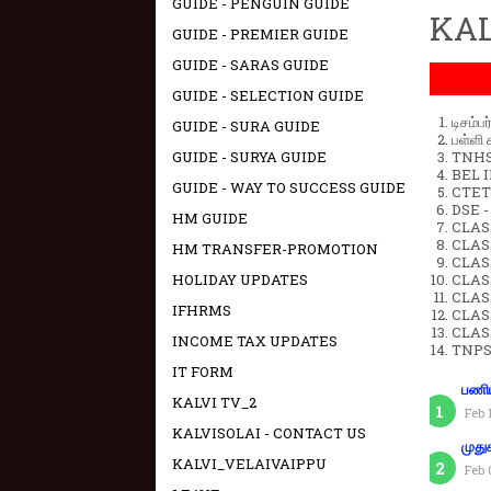
GUIDE - PENGUIN GUIDE
KAL
GUIDE - PREMIER GUIDE
GUIDE - SARAS GUIDE
GUIDE - SELECTION GUIDE
டிசம்ப
GUIDE - SURA GUIDE
பள்ளி 
GUIDE - SURYA GUIDE
TNHSP
BEL IN
GUIDE - WAY TO SUCCESS GUIDE
CTET 
DSE -
HM GUIDE
CLAS
CLASS
HM TRANSFER-PROMOTION
CLASS
HOLIDAY UPDATES
CLAS
CLAS
IFHRMS
CLAS
CLAS
INCOME TAX UPDATES
TNPS
IT FORM
பணிய
KALVI TV_2
Feb 
KALVISOLAI - CONTACT US
முது
KALVI_VELAIVAIPPU
Feb 