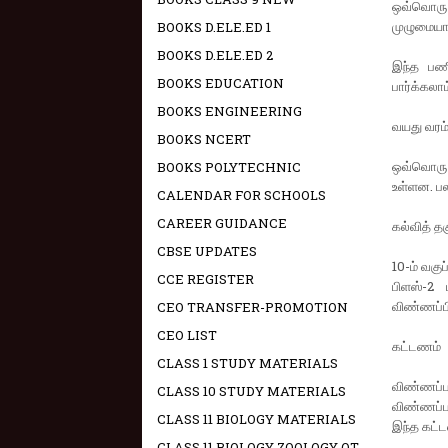
ஒவ்வொரு ப
முழுமையான
BOOKS D.ELE.ED 1
BOOKS D.ELE.ED 2
இந்த பணி
BOOKS EDUCATION
பார்க்கலாம்
BOOKS ENGINEERING
வயது வரம்
BOOKS NCERT
ஒவ்வொரு ப
BOOKS POLYTECHNIC
உள்ளன. பல
CALENDAR FOR SCHOOLS
CAREER GUIDANCE
கல்வித் த
CBSE UPDATES
10-ம் வகு
CCE REGISTER
பிளஸ்-2 
விண்ணப்பி
CEO TRANSFER-PROMOTION
CEO LIST
கட்டணம்
CLASS 1 STUDY MATERIALS
விண்ணப்ப
CLASS 10 STUDY MATERIALS
விண்ணப்பத
CLASS 11 BIOLOGY MATERIALS
இந்த கட்
CLASS 11 BIOLOGY ZOOLOGY OT -