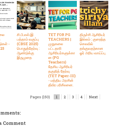
ாலை
சி.பி.எஸ்.இ.
TET FOR PG
திருச்சி ஆசிரியர்
ு
பத்தாம் வகுப்பு
TEACHERS |
இல்லம் : குறைந்த
ுகள் -
(CBSE 2025)
முதுகலை
செலவில்
025
பொதுத்தேர்வு :
பட்டதாரி
தங்குவதற்கான
ஆண்டுக்கு
ஆசிரியர்களுக்கா
ஓர் அரிய வாய்ப்பு.
இருமுறை.
ன (PG
Teachers)
தேசிய ஆசிரியர்
தகுதித் தேர்வு
(TET Paper-III)
- மத்திய அரசின்
தீவிர பரிசீலனை.
Pages (150)
1
2
3
4
Next
omments:
 a Comment