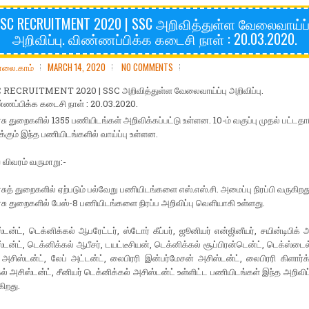
SC RECRUITMENT 2020 | SSC அறிவித்துள்ள வேலைவாய்ப்
அறிவிப்பு. விண்ணப்பிக்க கடைசி நாள் : 20.03.2020.
ோலை.காம்
MARCH 14, 2020
NO COMMENTS
 RECRUITMENT 2020 | SSC அறிவித்துள்ள வேலைவாய்ப்பு அறிவிப்பு.
்ணப்பிக்க கடைசி நாள் : 20.03.2020.
சு துறைகளில் 1355 பணியிடங்கள் அறிவிக்கப்பட்டு உள்ளன. 10-ம் வகுப்பு முதல் பட்டத
ும் இந்த பணியிடங்களில் வாய்ப்பு உள்ளன.
ய விவரம் வருமாறு:-
சுத் துறைகளில் ஏற்படும் பல்வேறு பணியிடங்களை எஸ்.எஸ்.சி. அமைப்பு நிரப்பி வருகிறத
சு துறைகளில் பேஸ்-8 பணியிடங்களை நிரப்ப அறிவிப்பு வெளியாகி உள்ளது.
்டன்ட், டெக்னிக்கல் ஆபரேட்டர், ஸ்டோர் கீப்பர், ஜூனியர் என்ஜினீயர், சயின்டிபிக் அ
ஸ்டன்ட், டெக்னிக்கல் ஆபீசர், டயட்டீசியன், டெக்னிக்கல் சூப்பிரன்டென்ட், டெக்ஸ்டைல
அசிஸ்டன்ட், லேப் அட்டன்ட், லைபிரரி இன்பர்மேசன் அசிஸ்டன்ட், லைபிரரி கிளார்க
ல் அசிஸ்டன்ட், சீனியர் டெக்னிக்கல் அசிஸ்டன்ட் உள்ளிட்ட பணியிடங்கள் இந்த அறிவிப்
கிறது.