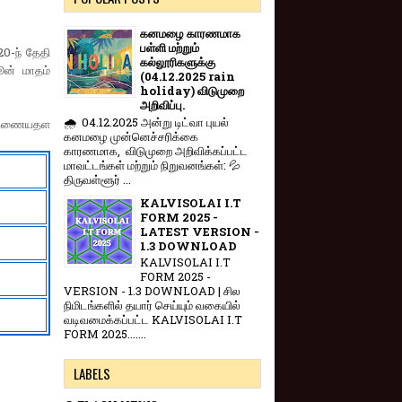
கனமழை காரணமாக
பள்ளி மற்றும்
20-ந் தேதி
கல்லூரிகளுக்கு
ூன் மாதம்
(04.12.2025 rain
holiday) விடுமுறை
அறிவிப்பு.
🌧️ 04.12.2025 அன்று டிட்வா புயல்
்ற இணையதள
கனமழை முன்னெச்சரிக்கை
காரணமாக, விடுமுறை அறிவிக்கப்பட்ட
மாவட்டங்கள் மற்றும் நிறுவனங்கள்: 💦
திருவள்ளூர் ...
KALVISOLAI I.T
FORM 2025 -
LATEST VERSION -
1.3 DOWNLOAD
KALVISOLAI I.T
FORM 2025 -
VERSION - 1.3 DOWNLOAD | சில
நிமிடங்களில் தயார் செய்யும் வகையில்
வடிவமைக்கப்பட்ட KALVISOLAI I.T
FORM 2025.......
LABELS