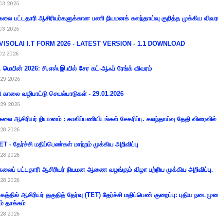
03 2026
கலை பட்டதாரி ஆசிரியர்களுக்கான பணி நியமனக் கலந்தாய்வு குறித்த முக்கிய விவர
03 2026
VISOLAI I.T FORM 2026 - LATEST VERSION - 1.1 DOWNLOAD
02 2026
 மெயின் 2026: சி.எஸ்.இ.யில் சேர கட்-ஆஃப் ரேங்க் விவரம்
29 2026
ி காலை வழிபாட்டு செயல்பாடுகள் - 29.01.2026
29 2026
கலை ஆசிரியர் நியமனம் : காலிப்பணியிடங்கள் சேகரிப்பு. கலந்தாய்வு தேதி விரைவில் அ
28 2026
T - தேர்ச்சி மதிப்பெண்கள் மாற்றம் முக்கிய அறிவிப்பு
28 2026
கலைப் பட்டதாரி ஆசிரியர் நியமன ஆணை வழங்கும் விழா பற்றிய முக்கிய அறிவிப்பு.
28 2026
கத்தில் ஆசிரியர் தகுதித் தேர்வு (TET) தேர்ச்சி மதிப்பெண் குறைப்பு: புதிய நடைமு
ம் தாக்கம்
28 2026