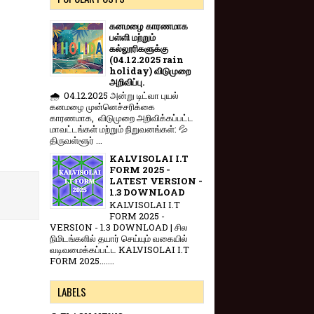
கனமழை காரணமாக
பள்ளி மற்றும்
கல்லூரிகளுக்கு
(04.12.2025 rain
holiday) விடுமுறை
அறிவிப்பு.
🌧️ 04.12.2025 அன்று டிட்வா புயல்
கனமழை முன்னெச்சரிக்கை
காரணமாக, விடுமுறை அறிவிக்கப்பட்ட
மாவட்டங்கள் மற்றும் நிறுவனங்கள்: 💦
திருவள்ளூர் ...
KALVISOLAI I.T
FORM 2025 -
LATEST VERSION -
1.3 DOWNLOAD
KALVISOLAI I.T
FORM 2025 -
VERSION - 1.3 DOWNLOAD | சில
நிமிடங்களில் தயார் செய்யும் வகையில்
வடிவமைக்கப்பட்ட KALVISOLAI I.T
FORM 2025.......
LABELS