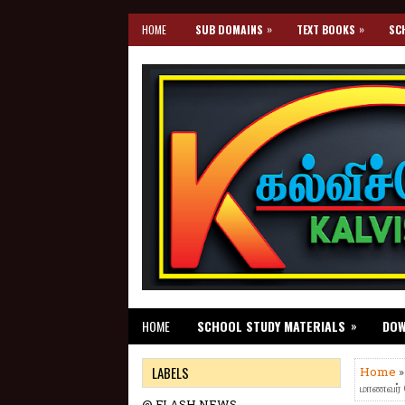
»
»
HOME
SUB DOMAINS
TEXT BOOKS
SC
»
HOME
SCHOOL STUDY MATERIALS
DO
LABELS
Home
மாணவர் 
@ FLASH NEWS