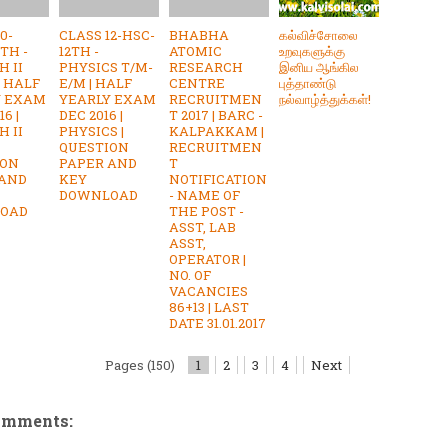
0-
CLASS 12-HSC-
BHABHA
கல்விச்சோலை
TH -
12TH -
ATOMIC
உறவுகளுக்கு
H II
PHYSICS T/M-
RESEARCH
இனிய ஆங்கில
| HALF
E/M | HALF
CENTRE
புத்தாண்டு
Y EXAM
YEARLY EXAM
RECRUITMEN
நல்வாழ்த்துக்கள்!
16 |
DEC 2016 |
T 2017 | BARC -
H II
PHYSICS |
KALPAKKAM |
QUESTION
RECRUITMEN
ION
PAPER AND
T
 AND
KEY
NOTIFICATION
DOWNLOAD
- NAME OF
OAD
THE POST -
ASST, LAB
ASST,
OPERATOR |
NO. OF
VACANCIES
86+13 | LAST
DATE 31.01.2017
Pages (150)
1
2
3
4
Next
omments: