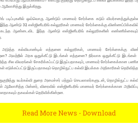
வை எப்போது ஆரம்பிக்கலாம்? என்பது குறித்து தொழில்நுட்ப கல்வி இயக்ககம் இந
ல் ஆலோசித்து இருக்கிறது.
ிங் படிப்புகளில் ஒவ்வொரு ஆண்டும் மாணவர் சேர்க்கை கடும் விமர்சனத்துக்குள்
 இந்த ஆண்டு 32 என்ஜினீயரிங் கல்லூரிகள் மாணவர் சேர்க்கைக்கு விண்ணப்பிக்கவி
 கடந்த ஆண்டைவிட இந்த ஆண்டு என்ஜினீயரிங் கல்லூரிகளின் எண்ணிக்கையும்
ு.
 அடுத்த கல்வியாண்டில் எத்தனை கல்லூரிகள், மாணவர் சேர்க்கைக்கு விண்
றன? அவற்றில் அரசு ஒதுக்கீட்டு இடங்கள் எத்தனை? நிர்வாக ஒதுக்கீட்டு இடங்கள
றித்த சில விவரங்கள் சேகரிக்கப்பட்டு இருப்பதாகவும், மாணவர் சேர்க்கைக்கான பணிகள
ுகள் எடுக்கப்பட்டு இருப்பதாகவும் தொழில்நுட்ப கல்வி இயக்கக அதிகாரிகள் தெரிவித்த
துகுறித்து உயர்கல்வி துறை அமைச்சர் மற்றும் செயலாளர்களுடன், தொழில்நுட்ப கல
ள் ஆலோசித்த பின்னர், விரைவில் என்ஜினீயரிங் மாணவர் சேர்க்கைக்கான அறிவிப்ப
உள்ளதாகவும் தகவல்கள் தெரிவிக்கின்றன.
Read More News - Download