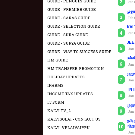
GUIDE - PENGUIN GUIDE
Feb 
GUIDE - PREMIER GUIDE
முது
GUIDE - SARAS GUIDE
Feb 
GUIDE - SELECTION GUIDE
KAL
Feb 
GUIDE - SURA GUIDE
JEE.
GUIDE - SURYA GUIDE
Jan 
GUIDE - WAY TO SUCCESS GUIDE
பள்ள
HM GUIDE
Jan 
HM TRANSFER-PROMOTION
முது
HOLIDAY UPDATES
Jan 
IFHRMS
TNTE
INCOME TAX UPDATES
Jan 
IT FORM
முது
KALVI TV_2
Jan 
KALVISOLAI - CONTACT US
தமிழ
மற்று
KALVI_VELAIVAIPPU
Jan 