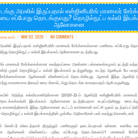
ங்கு அமலில் இருப்பதால் என்ஜினீயரிங் மாணவர் சேர்
யை எப்போது தொடங்குவது? தொழில்நுட்ப கல்வி இயக்
ஆலோசனை
ோலை.காம்
MAY 03, 2020
NO COMMENTS
அமலில் இருப்பதால் என்ஜினீயரிங் மாணவர் சேர்க்கைக்கான பணியை எப்போது தொ
ுறித்து தொழில்நுட்ப கல்வி இயக்ககம் ஆலோசனை நடத்தியது.
ரிங் மாணவர் சேர்க்கைக்கான கலந்தாய்வை அண்ணா பல்கலைக்கழகம் நடத்தி வந்த 
்டு முதல் தொழில்நுட்ப கல்வி இயக்ககம் நடத்துகிறது. கடந்த ஆண்டில் மே மாதம்
சேர்க்கைக்கான ஆன்லைன் விண்ணப்பம் தொடங்கியது. ஆனால் இந்த ஆண்ட
ற்று காரணமாக நிலவும் ஊரடங்கால், அது தொடங்க காலதாமதம் ஆகி வருகிறது.
ையில் அடுத்த கல்வியாண்டுக்கான (2020-21-ம் ஆண்டு) என்ஜினீயரிங் மாணவர்
ு தொடக்கக்கல்வி இயக்ககம் ஆலோசனை நடத்தியதாக கூறப்படுகிறது. ஊரடங்க
்ற காரணத்தினால் இந்த ஆலோசனை கூட்டம் காணொலி காட்சி மூலம் நடத்தப்பட்டுள்
ல் தொழில்நுட்ப கல்வி இயக்ககத்தின் முக்கிய அதிகாரிகள் பலர் கலந்து கொண்டனர்.
் பிளஸ்-2 விடைத்தாள் திருத்தும் பணிகளும் நடைபெறாமல் உள்ளன. எனவே என்
க்கான ஆன்லைன் விண்ணப்ப பதிவு எப்போது தொடங்கலாம்? மாணவர் சேர்க