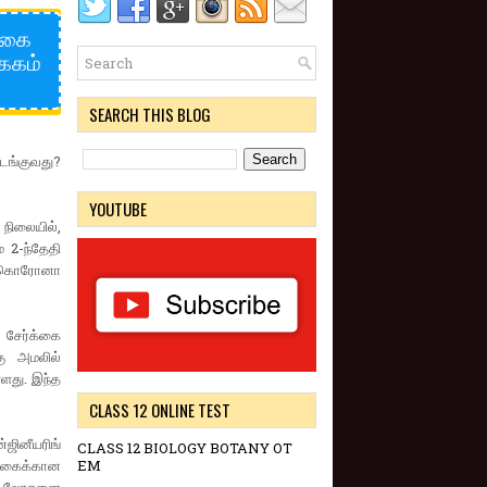
க்கை
ககம்
SEARCH THIS BLOG
டங்குவது?
YOUTUBE
நிலையில்,
 2-ந்தேதி
ு கொரோனா
 சேர்க்கை
ு அமலில்
ளது. இந்த
CLASS 12 ONLINE TEST
ஜினீயரிங்
CLASS 12 BIOLOGY BOTANY OT
்கைக்கான
EM