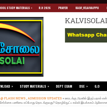
»
HOOL STUDY MATERIALS
R.H 2026
PRAYER
KALVI_VELAIVAIPPU
KALVISOLA
»
»
»
WNLOAD
STUDY MATERIALS
DEPT EXAM
DSE
G.O
»
@ FLASH NEWS
,
ADMISSION UPDATES
» ஊரடங்கு அமலில் இருப்பதால் என்
சேர்க்கை பணியை எப்போது தொடங்குவது? தொழில்நுட்ப கல்வி இயக்ககம் ஆலோ