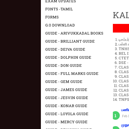
EXAM UPDATES
FONTS -TAMIL
KAL
FORMS
G.O DOWNLOAD
GUIDE - ARIVUKKADAL BOOKS
டிசம்ப
GUIDE - BRILLIANT GUIDE
பள்ளி 
TNHSP
GUIDE - DEIVA GUIDE
BEL IN
GUIDE - DOLPHIN GUIDE
CTET 
DSE -
GUIDE - DON GUIDE
CLAS
CLASS
GUIDE - FULL MARKS GUIDE
CLASS
CLAS
GUIDE - GEM GUIDE
CLAS
GUIDE - JAMES GUIDE
CLAS
CLAS
GUIDE - JESVIN GUIDE
TNPS
GUIDE - KONAR GUIDE
பணிய
GUIDE - LOYOLA GUIDE
Feb 
GUIDE - MERCY GUIDE
முது