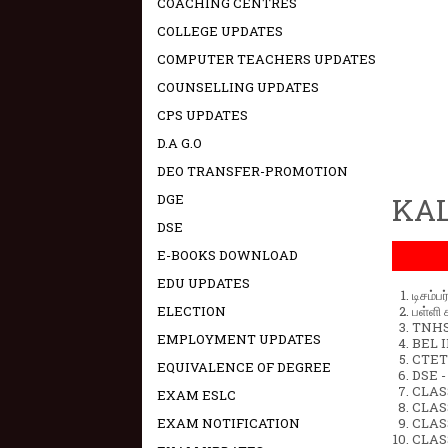
COACHING CENTRES
COLLEGE UPDATES
COMPUTER TEACHERS UPDATES
COUNSELLING UPDATES
CPS UPDATES
D.A G.O
DEO TRANSFER-PROMOTION
DGE
KAL
DSE
E-BOOKS DOWNLOAD
EDU UPDATES
டிசம்ப
ELECTION
பள்ளி 
TNHSP
EMPLOYMENT UPDATES
BEL IN
CTET 
EQUIVALENCE OF DEGREE
DSE -
CLAS
EXAM ESLC
CLASS
EXAM NOTIFICATION
CLASS
CLAS