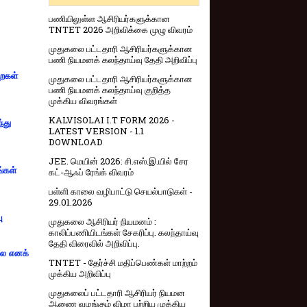
பணியிலுள்ள ஆசிரியர்களுக்கான
TNTET 2026 அறிவிக்கை முழு விவரம்
முதுகலை பட்டதாரி ஆசிரியர்களுக்கான
பணி நியமனக் கலந்தாய்வு தேதி அறிவிப்பு
றைகள்
முதுகலை பட்டதாரி ஆசிரியர்களுக்கான
பணி நியமனக் கலந்தாய்வு குறித்த
முக்கிய விவரங்கள்
KALVISOLAI I.T FORM 2026 -
்து
LATEST VERSION - 1.1
DOWNLOAD
JEE. மெயின் 2026: சி.எஸ்.இ.யில் சேர
ங்கள்
கட்-ஆஃப் ரேங்க் விவரம்
பள்ளி காலை வழிபாட்டு செயல்பாடுகள் -
29.01.2026
ு
முதுகலை ஆசிரியர் நியமனம் :
காலிப்பணியிடங்கள் சேகரிப்பு. கலந்தாய்வு
தேதி விரைவில் அறிவிப்பு.
்லை எனக்
TNTET - தேர்ச்சி மதிப்பெண்கள் மாற்றம்
முக்கிய அறிவிப்பு
முதுகலைப் பட்டதாரி ஆசிரியர் நியமன
ஆணை வழங்கும் விழா பற்றிய முக்கிய