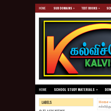
»
»
HOME
SUB DOMAINS
TEXT BOOKS
SC
»
HOME
SCHOOL STUDY MATERIALS
DO
LABELS
Home
கல்வித
@ FLASH NEWS