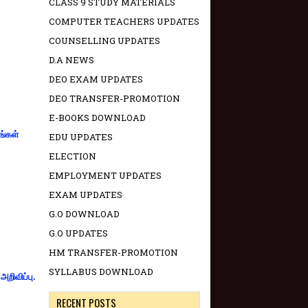
CLASS 9 STUDY MATERIALS
COMPUTER TEACHERS UPDATES
COUNSELLING UPDATES
D.A NEWS
DEO EXAM UPDATES
DEO TRANSFER-PROMOTION
E-BOOKS DOWNLOAD
ங்கள்
EDU UPDATES
ELECTION
EMPLOYMENT UPDATES
EXAM UPDATES
G.O DOWNLOAD
G.O UPDATES
HM TRANSFER-PROMOTION
SYLLABUS DOWNLOAD
றிவிப்பு.
RECENT POSTS