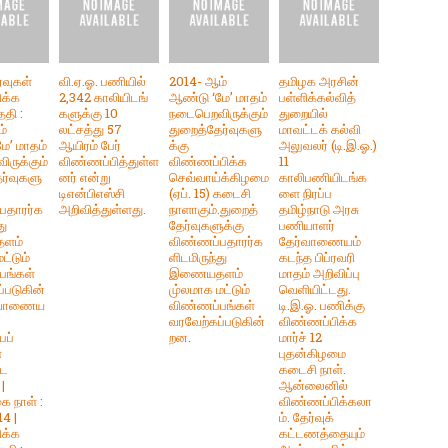
்வுகள்
வி.ஏ.ஓ. பணியில்
2014- ஆம்
தமிழக அரசின்
க்க
2,342 காலியிடங்
ஆண்டு ‘மே’ மாதம்
பள்ளிக்கல்வித்
தி :
களுக்கு 10
நடைபெறவிருக்கும்
துறையில்
ம்
லட்சத்து 57
துறைத்தேர்வுகளு
மாவட்டக் கல்வி
ே’ மாதம்
ஆயிரம் பேர்
க்கு
அலுவலர் (டி.இ.ஓ.)
ருக்கும்
விண்ணப்பித்துள்ள
விண்ணப்பிக்க
11
ர்வுகளு
னர் என்று
செவ்வாய்க்கிழமை
காலிபணியிடங்க
டிஎன்பிஎஸ்சி
(ஏப். 15) கடைசி
ளை நிரப்ப
பதாரர்க
அறிவித்துள்ளது.
நாளாகும்.துறைத்
தமிழ்நாடு அரசு
து
தேர்வுகளுக்கு
பணியாளர்
ளம்
விண்ணப்பதாரர்க
தேர்வாணையம்
ட்டும்
ளிடமிருந்து
கடந்த பிப்ரவரி
பங்கள்
இணையதளம்
மாதம் அறிவிப்பு
்படுகின்
மு்லமாக மட்டும்
வெளியிட்டது.
்வாணைய
விண்ணப்பங்கள்
டி.இ.ஓ. பணிக்கு
வரவேற்கப்படுகின்
விண்ணப்பிக்க
பப்
றன.
மார்ச் 12
்
புதன்கிழமை
பட
கடைசி நாள்.
|
ஆன்லைனில்
ை நாள் :
விண்ணப்பிக்கலா
4 |
ம். தேர்வுக்
க்க
கட்டணத்தையும்