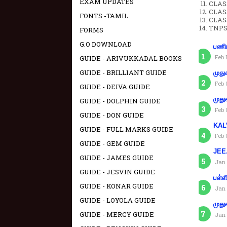
EXAM UPDATES
CLAS
CLAS
FONTS -TAMIL
CLAS
TNPS
FORMS
G.O DOWNLOAD
பணிய
Feb 
GUIDE - ARIVUKKADAL BOOKS
GUIDE - BRILLIANT GUIDE
முது
Feb 
GUIDE - DEIVA GUIDE
முது
GUIDE - DOLPHIN GUIDE
Feb 
GUIDE - DON GUIDE
KAL
GUIDE - FULL MARKS GUIDE
Feb 
GUIDE - GEM GUIDE
JEE.
GUIDE - JAMES GUIDE
Jan 
GUIDE - JESVIN GUIDE
பள்ள
GUIDE - KONAR GUIDE
Jan 
GUIDE - LOYOLA GUIDE
முது
GUIDE - MERCY GUIDE
Jan 