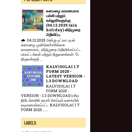
கனமழை காரணமாக
பள்ளி மற்றும்
கல்லூரிகளுக்கு
(04.12.2025 rain
holiday) விடுமுறை
அறிவிப்பு.
🌧️ 04.12.2025 அன்று டிட்வா புயல்
கனமழை முன்னெச்சரிக்கை
காரணமாக, விடுமுறை அறிவிக்கப்பட்ட
மாவட்டங்கள் மற்றும் நிறுவனங்கள்: 💦
திருவள்ளூர் ...
KALVISOLAI I.T
FORM 2025 -
LATEST VERSION -
1.3 DOWNLOAD
KALVISOLAI I.T
FORM 2025 -
VERSION - 1.3 DOWNLOAD | சில
நிமிடங்களில் தயார் செய்யும் வகையில்
வடிவமைக்கப்பட்ட KALVISOLAI I.T
FORM 2025.......
LABELS