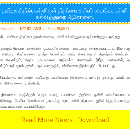
தமிழகத்தில், பள்ளிகள் திறப்பை தள்ளி வைக்க, பள்ளி
கல்வித்துறை ஆலோனை.
ோலை.காம்
MAY 02, 2020
NO COMMENTS
ல், பள்ளிகள் திறப்பை தள்ளி வைக்க, பள்ளி கல்வித்துறை ஆலோசித்து வருகிறது.
துக்கும் மேலாக, பள்ளிகள் மூடப்பட்டு உள்ளன. ஊரடங்கு தளர்த்தப்பட்டால், 10ம் வகுப்
் விடுபட்ட தேர்வுகளை நடத்த வேண்டும். பின், விடைத்தாள் திருத்தம் செய்யு
ள வேண்டும்; தேர்வு முடிவுகளை அறிவிக்க வேண்டும். இந்த பணிகளில், ஆச
டும் என்பதால், ஜூன் முதல் வாரத்தில், பள்ளிகளை திறக்க திட்டமிடப்பட்டது.
ியமில்லை என்பதால், எப்போது பள்ளிகளை திறக்கலாம் என்பது குறித்து, பள்ளி கல
ள் ஆலோசனை நடத்தினர்.
 நிலைமை கட்டுக்குள் வரும் வரை, பள்ளிகள் திறப்பை தள்ளி வைக்கலாம் எ
்டுள்ளது. தேசிய அளவிலான முடிவுக்கு ஏற்ப, பள்ளி திறப்பை, ஜூன் இறுதி வாரத்து
்ப்பு உள்ளதாக கூறப்படுகிறது.
Read More News - Download