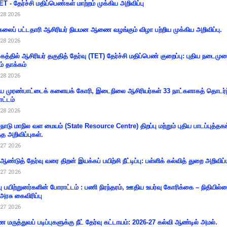
T - தேர்ச்சி மதிப்பெண்கள் மாற்றம் முக்கிய அறிவிப்பு
28 2026
கலைப் பட்டதாரி ஆசிரியர் நியமன ஆணை வழங்கும் விழா பற்றிய முக்கிய அறிவிப்பு.
28 2026
கத்தில் ஆசிரியர் தகுதித் தேர்வு (TET) தேர்ச்சி மதிப்பெண் குறைப்பு: புதிய நடைமு
ம் தாக்கம்
28 2026
 முரண்பாட்டைக் களையக் கோரி, இடைநிலை ஆசிரியர்கள் 33 நாட்களாகத் தொடர்ந
ட்டம்
28 2026
்நாடு மாநில வள மையம் (State Resource Centre) திறப்பு மற்றும் புதிய பாடப்புத்தக
்த அறிவிப்புகள்.
27 2026
 ஆண்டுத் தேர்வு வரை திறன் இயக்கப் பயிற்சி நீட்டிப்பு: பள்ளிக் கல்வித் துறை அறிவிப்ப
27 2026
்பு பயிற்றுனர்களின் போராட்டம் : பணி நிரந்தரம், ஊதிய உயர்வு கோரிக்கை – நிதியில
 அரசு கைவிரிப்பு
27 2026
 மருத்துவப் படிப்புகளுக்கு நீட் தேர்வு கட்டாயம்: 2026-27 கல்வி ஆண்டில் அமல்.