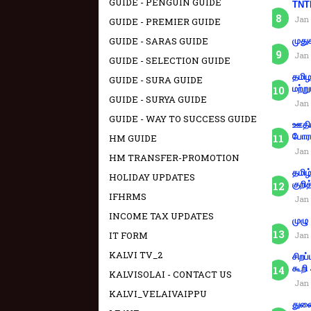
GUIDE - PENGUIN GUIDE
TNTE
Jan 
GUIDE - PREMIER GUIDE
GUIDE - SARAS GUIDE
முது
Jan 
GUIDE - SELECTION GUIDE
தமிழ
GUIDE - SURA GUIDE
மற்று
GUIDE - SURYA GUIDE
Jan 
GUIDE - WAY TO SUCCESS GUIDE
ஊதிய
போரா
HM GUIDE
Jan 
HM TRANSFER-PROMOTION
தமிழ
HOLIDAY UPDATES
குறித
IFHRMS
Jan 
INCOME TAX UPDATES
முழு
IT FORM
Jan 
KALVI TV_2
சிறப
கூறி
KALVISOLAI - CONTACT US
Jan 
KALVI_VELAIVAIPPU
துணை