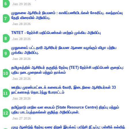
Jan 29 2026
முதுகலை ஆசிரியர் நியமனம் : காலிப்பணியிடங்கள் சேகரிப்பு. கலந்தாய்வு
தேதி விரைவில் அறிவிப்பு.
Jan 28 2026
TNTET - தேர்ச்சி மதிப்பெண்கள் மாற்றம் முக்கிய அறிவிப்பு
Jan 28 2026
முதுகலைப் பட்டதாரி ஆசிரியர் நியமன ஆணை வழங்கும் விழா பற்றிய
முக்கிய அறிவிப்பு.
Jan 28 2026
தமிழகத்தில் ஆசிரியர் தகுதித் தேர்வு (TET) தேர்ச்சி மதிப்பெண் குறைப்பு:
புதிய நடைமுறைகள் மற்றும் தாக்கம்
Jan 28 2026
ஊதிய முரண்பாட்டைக் களையக் கோரி, இடைநிலை ஆசிரியர்கள் 33
நாட்களாகத் தொடர்ந்து போராட்டம்
Jan 28 2026
தமிழ்நாடு மாநில வள மையம் (State Resource Centre) திறப்பு மற்றும்
புதிய பாடப்புத்தகங்கள் குறித்த அறிவிப்புகள்.
Jan 27 2026
முழு ஆண்டுத் தேர்வு வரை திறன் இயக்கப் பயிற்சி நீட்டிப்பு: பள்ளிக் கல்வித்