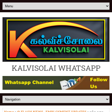
KALVISOLAI WHATSAPP
Home
»
@ FLASH NEWS
,
EMPLOYMENT UPDATES
» தங்க நகை