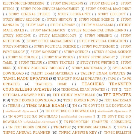
ELECTRONIC ENGINEERING
(1)
STUDY ENGINEERING
(2)
STUDY ENGLISH
(1)
STUDY
ETHICS
(1)
STUDY FOOD SERVICE MANAGEMENT
(1)
STUDY GENERAL MACHINIST
(1)
STUDY GENERAL STUDIES
(1)
STUDY GEOGRAPHY
(1)
STUDY GEOLOGY
(1)
STUDY HINDU RELIGION
(1)
STUDY HISTORY
(1)
STUDY HOME SCIENCE
(1)
STUDY
STUDY
KANNADA
(1)
STUDY LAW
(1)
STUDY LIBRARY
(1)
STUDY MALAYALAM
(1)
MATERIALS
(5)
STUDY MATHEMATICS
(1)
STUDY MECHANICAL ENGINEERING
(1)
STUDY MEDICINE
(1)
STUDY MICROBIOLOGY
(1)
STUDY NURSING
(1)
STUDY
NUTRITION
(1)
STUDY OFFICE MANAGEMENT
(1)
STUDY PHYSICAL EDUCATION
(1)
STUDY PHYSICS
(1)
STUDY POLITICAL SCIENCE
(1)
STUDY POLYTECHNIC
(1)
STUDY
PSYCHOLOGY
(1)
STUDY SANSKRIT
(1)
STUDY SCIENCE
(1)
STUDY SOCIAL SCIENCE
(1)
STUDY SOCIOLOGY
(1)
STUDY STATISTICS
(1)
STUDY STENOGRAPHY
(1)
STUDY
TAMIL
(1)
STUDY TELUGU
(1)
STUDY TEXTILES
(1)
STUDY TYPE WRITING
(1)
STUDY
STUDY ZOOLOGY-BIOLOGY
(3)
SYLLABUS
URDU
(1)
STUDY_MATERIALS_2
(1)
DOWNLOAD
(6)
TALENT EXAM UPDATES
(6)
TALENT EXAM MATERIALS
(1)
TAMIL NADU UPDATES
(88)
TANCET EXAM UPDATES
(3)
TAPS
TAPS
(1)
TEACHERS TRANSFER
UPDATES
(4)
TEACHERS HOME
(1)
COUNSELLING UPDATES
(46)
TET
TECHNICAL EXAM UPDATES
(2)
TET
(1)
TET UPDATES
OFFICIAL ANSWER KEY
(6)
TET STUDY MATERIALS
(16)
(69)
TEXT BOOKS DOWNLOAD
(16)
TEXT BOOKS NEWS
(6)
TEXT MATERIALS
TIME TABLE EXAM
(41)
(1)
THIRAN
(1)
TN
(1)
TN GOVT DSE G.O DOWNLOAD
| பள்ளிக்கல்வி அரசாணை 1
(2)
TN GOVT DSE G.O DOWNLOAD | பள்ளிக்கல்வி அரசாணை 2
(1)
TN GOVT DSE G.O DOWNLOAD | பள்ளிக்கல்வி அரசாணை 3
(1)
TN GOVT DSE G.O
DOWNLOAD | பள்ளிக்கல்வி அரசாணை 4
(1)
TN PROMOTION - TRANSFER - COUSELLING
TNCMTSE
(5)
(1)
TN TEXT BOOKS ONLINE
(1)
TNFUSRC MATERIALS
(1)
TNPS
(1)
TNPSC ANNUAL PLANNER
(10)
TNPSC ANSWER KEY
(3)
TNPSC BULLETIN