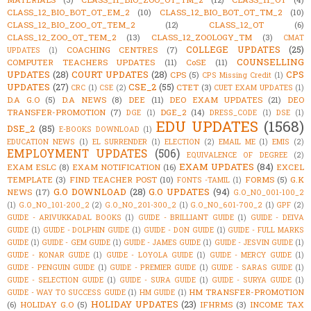
CLASS_12_BIO_BOT_OT_EM_2
(10)
CLASS_12_BIO_BOT_OT_TM_2
(10)
CLASS_12_BIO_ZOO_OT_TEM_2
(12)
CLASS_12_OT
(6)
CLASS_12_ZOO_OT_TEM_2
(13)
CLASS_12_ZOOLOGY_TM
(3)
CMAT
COLLEGE UPDATES
(25)
COACHING CENTRES
(7)
UPDATES
(1)
COUNSELLING
COMPUTER TEACHERS UPDATES
(11)
CoSE
(11)
UPDATES
(28)
COURT UPDATES
(28)
CPS
CPS
(5)
CPS Missing Credit
(1)
UPDATES
(27)
CSE_2
(55)
CTET
(3)
CRC
(1)
CSE
(2)
CUET EXAM UPDATES
(1)
D.A G.O
(5)
D.A NEWS
(8)
DEE
(11)
DEO EXAM UPDATES
(21)
DEO
TRANSFER-PROMOTION
(7)
DGE_2
(14)
DGE
(1)
DRESS_CODE
(1)
DSE
(1)
EDU UPDATES
(1568)
DSE_2
(85)
E-BOOKS DOWNLOAD
(1)
EDUCATION NEWS
(1)
EL SURRENDER
(1)
ELECTION
(2)
EMAIL ME
(1)
EMIS
(2)
EMPLOYMENT UPDATES
(506)
EQUIVALENCE OF DEGREE
(2)
EXAM UPDATES
(84)
EXAM ESLC
(8)
EXAM NOTIFICATION
(16)
EXCEL
TEMPLATE
(3)
FIND TEACHER POST
(10)
FORMS
(5)
G.K
FONTS -TAMIL
(1)
G.O DOWNLOAD
(28)
G.O UPDATES
(94)
NEWS
(17)
G.O_NO_001-100_2
(1)
G.O_NO_101-200_2
(2)
G.O_NO_201-300_2
(1)
G.O_NO_601-700_2
(1)
GPF
(2)
GUIDE - ARIVUKKADAL BOOKS
(1)
GUIDE - BRILLIANT GUIDE
(1)
GUIDE - DEIVA
GUIDE
(1)
GUIDE - DOLPHIN GUIDE
(1)
GUIDE - DON GUIDE
(1)
GUIDE - FULL MARKS
GUIDE
(1)
GUIDE - GEM GUIDE
(1)
GUIDE - JAMES GUIDE
(1)
GUIDE - JESVIN GUIDE
(1)
GUIDE - KONAR GUIDE
(1)
GUIDE - LOYOLA GUIDE
(1)
GUIDE - MERCY GUIDE
(1)
GUIDE - PENGUIN GUIDE
(1)
GUIDE - PREMIER GUIDE
(1)
GUIDE - SARAS GUIDE
(1)
GUIDE - SELECTION GUIDE
(1)
GUIDE - SURA GUIDE
(1)
GUIDE - SURYA GUIDE
(1)
HM TRANSFER-PROMOTION
GUIDE - WAY TO SUCCESS GUIDE
(1)
HM GUIDE
(1)
HOLIDAY UPDATES
(23)
(6)
HOLIDAY G.O
(5)
IFHRMS
(3)
INCOME TAX