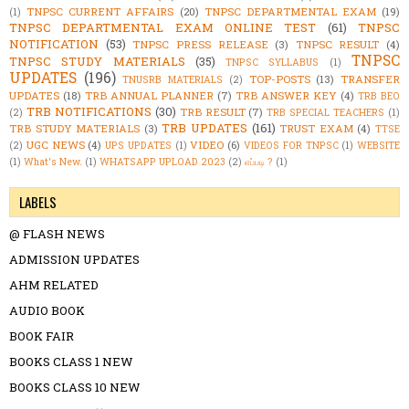
TNPSC CURRENT AFFAIRS
(20)
TNPSC DEPARTMENTAL EXAM
(19)
(1)
TNPSC DEPARTMENTAL EXAM ONLINE TEST
(61)
TNPSC
NOTIFICATION
(53)
TNPSC PRESS RELEASE
(3)
TNPSC RESULT
(4)
TNPSC
TNPSC STUDY MATERIALS
(35)
TNPSC SYLLABUS
(1)
UPDATES
(196)
TOP-POSTS
(13)
TRANSFER
TNUSRB MATERIALS
(2)
UPDATES
(18)
TRB ANNUAL PLANNER
(7)
TRB ANSWER KEY
(4)
TRB BEO
TRB NOTIFICATIONS
(30)
TRB RESULT
(7)
(2)
TRB SPECIAL TEACHERS
(1)
TRB UPDATES
(161)
TRB STUDY MATERIALS
(3)
TRUST EXAM
(4)
TTSE
UGC NEWS
(4)
VIDEO
(6)
(2)
UPS UPDATES
(1)
VIDEOS FOR TNPSC
(1)
WEBSITE
(1)
What's New.
(1)
WHATSAPP UPLOAD 2023
(2)
எப்படி ?
(1)
LABELS
@ FLASH NEWS
ADMISSION UPDATES
AHM RELATED
AUDIO BOOK
BOOK FAIR
BOOKS CLASS 1 NEW
BOOKS CLASS 10 NEW