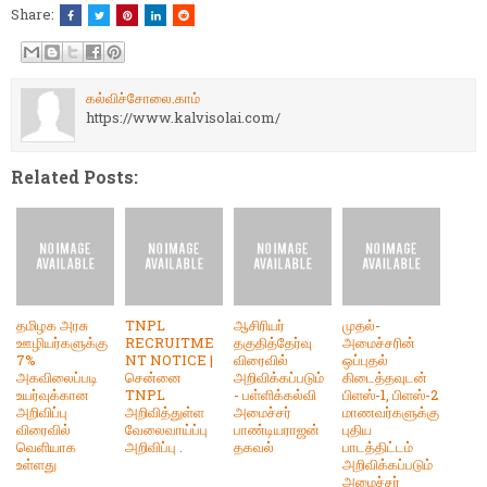
Share:
கல்விச்சோலை.காம்
https://www.kalvisolai.com/
Related Posts:
தமிழக அரசு
TNPL
ஆசிரியர்
முதல்-
ஊழியர்களுக்கு
RECRUITME
தகுதித்தேர்வு
அமைச்சரின்
7%
NT NOTICE |
விரைவில்
ஒப்புதல்
அகவிலைப்படி
சென்னை
அறிவிக்கப்படும்
கிடைத்தவுடன்
உயர்வுக்கான
TNPL
- பள்ளிக்கல்வி
பிளஸ்-1, பிளஸ்-2
அறிவிப்பு
அறிவித்துள்ள
அமைச்சர்
மாணவர்களுக்கு
விரைவில்
வேலைவாய்ப்பு
பாண்டியராஜன்
புதிய
வெளியாக
அறிவிப்பு .
தகவல்
பாடத்திட்டம்
உள்ளது
அறிவிக்கப்படும்
அமைச்சர்