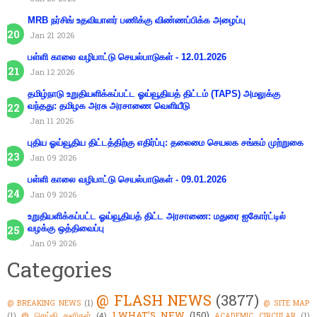
MRB நர்சிங் உதவியாளர் பணிக்கு விண்ணப்பிக்க அழைப்பு
Jan 21 2026
பள்ளி காலை வழிபாட்டு செயல்பாடுகள் - 12.01.2026
Jan 12 2026
தமிழ்நாடு உறுதியளிக்கப்பட்ட ஓய்வூதியத் திட்டம் (TAPS) அமலுக்கு
வந்தது: தமிழக அரசு அரசாணை வெளியீடு
Jan 11 2026
புதிய ஓய்வூதிய திட்டத்திற்கு எதிர்ப்பு: தலைமை செயலக சங்கம் முற்றுகை
Jan 09 2026
பள்ளி காலை வழிபாட்டு செயல்பாடுகள் - 09.01.2026
Jan 09 2026
உறுதியளிக்கப்பட்ட ஓய்வூதியத் திட்ட அரசாணை: மதுரை ஐகோர்ட்டில்
வழக்கு ஒத்திவைப்பு
Jan 09 2026
Categories
@ FLASH NEWS
(3877)
@ BREAKING NEWS
(1)
@ SITE MAP
1.WHAT'S NEW
(150)
@ செய்தி துளிகள்
(4)
(1)
ACADEMIC CIRCULAR
(1)