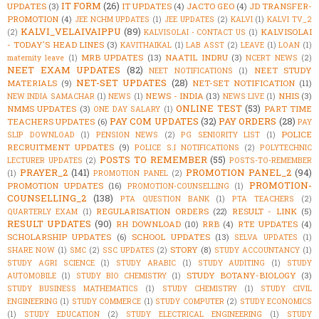
IT FORM
(26)
UPDATES
(3)
IT UPDATES
(4)
JACTO GEO
(4)
JD TRANSFER-
PROMOTION
(4)
JEE NCHM UPDATES
(1)
JEE UPDATES
(2)
KALVI
(1)
KALVI TV_2
KALVI_VELAIVAIPPU
(89)
KALVISOLAI
(2)
KALVISOLAI - CONTACT US
(1)
- TODAY'S HEAD LINES
(3)
KAVITHAIKAL
(1)
LAB ASST
(2)
LEAVE
(1)
LOAN
(1)
MRB UPDATES
(13)
NAATIL INDRU
(3)
maternity leave
(1)
NCERT NEWS
(2)
NEET EXAM UPDATES
(82)
NEET STUDY
NEET NOTIFICATIONS
(1)
NET-SET UPDATES
(28)
MATERIALS
(9)
NET-SET NOTIFICATION
(11)
NEWS - INDIA
(13)
NHIS
(3)
NEW INDIA SAMACHAR
(1)
NEWS
(1)
NEWS LIVE
(1)
ONLINE TEST
(53)
NMMS UPDATES
(3)
PART TIME
ONE DAY SALARY
(1)
PAY COM UPDATES
(32)
PAY ORDERS
(28)
TEACHERS UPDATES
(6)
PAY
POLICE
SLIP DOWNLOAD
(1)
PENSION NEWS
(2)
PG SENIORITY LIST
(1)
RECRUITMENT UPDATES
(9)
POLICE S.I NOTIFICATIONS
(2)
POLYTECHNIC
POSTS TO REMEMBER
(55)
LECTURER UPDATES
(2)
POSTS-TO-REMEMBER
PRAYER_2
(141)
PROMOTION PANEL_2
(94)
(1)
PROMOTION PANEL
(2)
PROMOTION-
PROMOTION UPDATES
(16)
PROMOTION-COUNSELLING
(1)
COUNSELLING_2
(138)
PTA QUESTION BANK
(1)
PTA TEACHERS
(2)
REGULARISATION ORDERS
(22)
RESULT - LINK
(5)
QUARTERLY EXAM
(1)
RESULT UPDATES
(90)
RH DOWNLOAD
(10)
RRB
(4)
RTE UPDATES
(4)
SCHOLARSHIP UPDATES
(6)
SCHOOL UPDATES
(13)
SELVA UPDATES
(1)
STORY
(8)
SHARE NOW
(1)
SMC
(2)
SSC UPDATES
(2)
STUDY ACCOUNTANCY
(1)
STUDY AGRI SCIENCE
(1)
STUDY ARABIC
(1)
STUDY AUDITING
(1)
STUDY
STUDY BOTANY-BIOLOGY
(3)
AUTOMOBILE
(1)
STUDY BIO CHEMISTRY
(1)
STUDY BUSINESS MATHEMATICS
(1)
STUDY CHEMISTRY
(1)
STUDY CIVIL
ENGINEERING
(1)
STUDY COMMERCE
(1)
STUDY COMPUTER
(2)
STUDY ECONOMICS
(1)
STUDY EDUCATION
(2)
STUDY ELECTRICAL ENGINEERING
(1)
STUDY