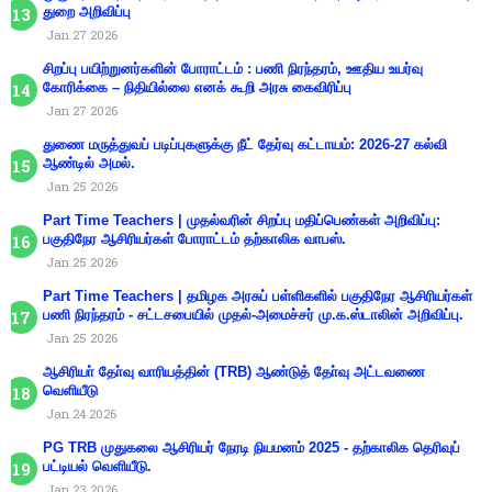
துறை அறிவிப்பு
Jan 27 2026
சிறப்பு பயிற்றுனர்களின் போராட்டம் : பணி நிரந்தரம், ஊதிய உயர்வு
கோரிக்கை – நிதியில்லை எனக் கூறி அரசு கைவிரிப்பு
Jan 27 2026
துணை மருத்துவப் படிப்புகளுக்கு நீட் தேர்வு கட்டாயம்: 2026-27 கல்வி
ஆண்டில் அமல்.
Jan 25 2026
Part Time Teachers | முதல்வரின் சிறப்பு மதிப்பெண்கள் அறிவிப்பு:
பகுதிநேர ஆசிரியர்கள் போராட்டம் தற்காலிக வாபஸ்.
Jan 25 2026
Part Time Teachers | தமிழக அரசுப் பள்ளிகளில் பகுதிநேர ஆசிரியர்கள்
பணி நிரந்தரம் - சட்டசபையில் முதல்-அமைச்சர் மு.க.ஸ்டாலின் அறிவிப்பு.
Jan 25 2026
ஆசிரியா் தோ்வு வாரியத்தின் (TRB) ஆண்டுத் தோ்வு அட்டவணை
வெளியீடு
Jan 24 2026
PG TRB முதுகலை ஆசிரியர் நேரடி நியமனம் 2025 - தற்காலிக தெரிவுப்
பட்டியல் வெளியீடு.
Jan 23 2026