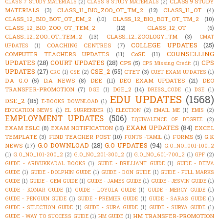
CLASS 9 STUDY
CLASS 7 STUDY MATERIALS
(2)
CLASS 8 STUDY MATERIALS
(2)
MATERIALS
(3)
CLASS_11_BIO_ZOO_OT_TM_2
(12)
CLASS_11_OT
(4)
CLASS_12_BIO_BOT_OT_EM_2
(10)
CLASS_12_BIO_BOT_OT_TM_2
(10)
CLASS_12_BIO_ZOO_OT_TEM_2
(12)
CLASS_12_OT
(6)
CLASS_12_ZOO_OT_TEM_2
(13)
CLASS_12_ZOOLOGY_TM
(3)
CMAT
COLLEGE UPDATES
(25)
COACHING CENTRES
(7)
UPDATES
(1)
COUNSELLING
COMPUTER TEACHERS UPDATES
(11)
CoSE
(11)
UPDATES
(28)
COURT UPDATES
(28)
CPS
CPS
(5)
CPS Missing Credit
(1)
UPDATES
(27)
CSE_2
(55)
CTET
(3)
CRC
(1)
CSE
(2)
CUET EXAM UPDATES
(1)
D.A G.O
(5)
D.A NEWS
(8)
DEE
(11)
DEO EXAM UPDATES
(21)
DEO
TRANSFER-PROMOTION
(7)
DGE_2
(14)
DGE
(1)
DRESS_CODE
(1)
DSE
(1)
EDU UPDATES
(1568)
DSE_2
(85)
E-BOOKS DOWNLOAD
(1)
EDUCATION NEWS
(1)
EL SURRENDER
(1)
ELECTION
(2)
EMAIL ME
(1)
EMIS
(2)
EMPLOYMENT UPDATES
(506)
EQUIVALENCE OF DEGREE
(2)
EXAM UPDATES
(84)
EXAM ESLC
(8)
EXAM NOTIFICATION
(16)
EXCEL
TEMPLATE
(3)
FIND TEACHER POST
(10)
FORMS
(5)
G.K
FONTS -TAMIL
(1)
G.O DOWNLOAD
(28)
G.O UPDATES
(94)
NEWS
(17)
G.O_NO_001-100_2
(1)
G.O_NO_101-200_2
(2)
G.O_NO_201-300_2
(1)
G.O_NO_601-700_2
(1)
GPF
(2)
GUIDE - ARIVUKKADAL BOOKS
(1)
GUIDE - BRILLIANT GUIDE
(1)
GUIDE - DEIVA
GUIDE
(1)
GUIDE - DOLPHIN GUIDE
(1)
GUIDE - DON GUIDE
(1)
GUIDE - FULL MARKS
GUIDE
(1)
GUIDE - GEM GUIDE
(1)
GUIDE - JAMES GUIDE
(1)
GUIDE - JESVIN GUIDE
(1)
GUIDE - KONAR GUIDE
(1)
GUIDE - LOYOLA GUIDE
(1)
GUIDE - MERCY GUIDE
(1)
GUIDE - PENGUIN GUIDE
(1)
GUIDE - PREMIER GUIDE
(1)
GUIDE - SARAS GUIDE
(1)
GUIDE - SELECTION GUIDE
(1)
GUIDE - SURA GUIDE
(1)
GUIDE - SURYA GUIDE
(1)
HM TRANSFER-PROMOTION
GUIDE - WAY TO SUCCESS GUIDE
(1)
HM GUIDE
(1)