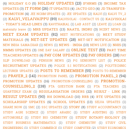
HOLIDAY UPDATES
(23)
(6)
HOLIDAY G.O
(5)
IFHRMS
(3)
INCOME TAX
IT FORM
(26)
UPDATES
(3)
IT UPDATES
(4)
JACTO GEO
(4)
JD TRANSFER-
PROMOTION
(4)
JEE NCHM UPDATES
(1)
JEE UPDATES
(2)
KALVI
(1)
KALVI TV_2
KALVI_VELAIVAIPPU
(89)
KALVISOLAI
(2)
KALVISOLAI - CONTACT US
(1)
- TODAY'S HEAD LINES
(3)
KAVITHAIKAL
(1)
LAB ASST
(2)
LEAVE
(1)
LOAN
(1)
MRB UPDATES
(13)
NAATIL INDRU
(3)
maternity leave
(1)
NCERT NEWS
(2)
NEET EXAM UPDATES
(82)
NEET STUDY
NEET NOTIFICATIONS
(1)
NET-SET UPDATES
(28)
MATERIALS
(9)
NET-SET NOTIFICATION
(11)
NEWS - INDIA
(13)
NHIS
(3)
NEW INDIA SAMACHAR
(1)
NEWS
(1)
NEWS LIVE
(1)
ONLINE TEST
(53)
NMMS UPDATES
(3)
PART TIME
ONE DAY SALARY
(1)
PAY COM UPDATES
(32)
PAY ORDERS
(28)
TEACHERS UPDATES
(6)
PAY
POLICE
SLIP DOWNLOAD
(1)
PENSION NEWS
(2)
PG SENIORITY LIST
(1)
RECRUITMENT UPDATES
(9)
POLICE S.I NOTIFICATIONS
(2)
POLYTECHNIC
POSTS TO REMEMBER
(55)
LECTURER UPDATES
(2)
POSTS-TO-REMEMBER
PRAYER_2
(141)
PROMOTION PANEL_2
(94)
(1)
PROMOTION PANEL
(2)
PROMOTION-
PROMOTION UPDATES
(16)
PROMOTION-COUNSELLING
(1)
COUNSELLING_2
(138)
PTA QUESTION BANK
(1)
PTA TEACHERS
(2)
REGULARISATION ORDERS
(22)
RESULT - LINK
(5)
QUARTERLY EXAM
(1)
RESULT UPDATES
(90)
RH DOWNLOAD
(10)
RRB
(4)
RTE UPDATES
(4)
SCHOLARSHIP UPDATES
(6)
SCHOOL UPDATES
(13)
SELVA UPDATES
(1)
STORY
(8)
SHARE NOW
(1)
SMC
(2)
SSC UPDATES
(2)
STUDY ACCOUNTANCY
(1)
STUDY AGRI SCIENCE
(1)
STUDY ARABIC
(1)
STUDY AUDITING
(1)
STUDY
STUDY BOTANY-BIOLOGY
(3)
AUTOMOBILE
(1)
STUDY BIO CHEMISTRY
(1)
STUDY BUSINESS MATHEMATICS
(1)
STUDY CHEMISTRY
(1)
STUDY CIVIL
ENGINEERING
(1)
STUDY COMMERCE
(1)
STUDY COMPUTER
(2)
STUDY ECONOMICS