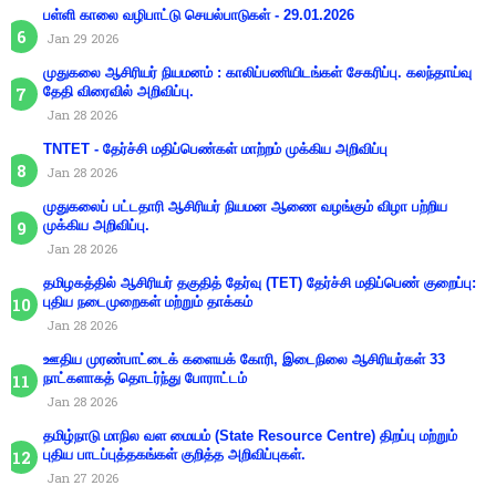
பள்ளி காலை வழிபாட்டு செயல்பாடுகள் - 29.01.2026
Jan 29 2026
முதுகலை ஆசிரியர் நியமனம் : காலிப்பணியிடங்கள் சேகரிப்பு. கலந்தாய்வு
தேதி விரைவில் அறிவிப்பு.
Jan 28 2026
TNTET - தேர்ச்சி மதிப்பெண்கள் மாற்றம் முக்கிய அறிவிப்பு
Jan 28 2026
முதுகலைப் பட்டதாரி ஆசிரியர் நியமன ஆணை வழங்கும் விழா பற்றிய
முக்கிய அறிவிப்பு.
Jan 28 2026
தமிழகத்தில் ஆசிரியர் தகுதித் தேர்வு (TET) தேர்ச்சி மதிப்பெண் குறைப்பு:
புதிய நடைமுறைகள் மற்றும் தாக்கம்
Jan 28 2026
ஊதிய முரண்பாட்டைக் களையக் கோரி, இடைநிலை ஆசிரியர்கள் 33
நாட்களாகத் தொடர்ந்து போராட்டம்
Jan 28 2026
தமிழ்நாடு மாநில வள மையம் (State Resource Centre) திறப்பு மற்றும்
புதிய பாடப்புத்தகங்கள் குறித்த அறிவிப்புகள்.
Jan 27 2026