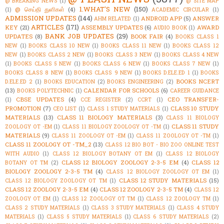
@ BREAKING NEWS
(1)
@ SITE MAP
1.WHAT'S NEW
(150)
@ செய்தி துளிகள்
(4)
(1)
ACADEMIC CIRCULAR
(1)
ADMISSION UPDATES
(144)
ANDROID APP
(5)
ANSWER
AHM RELATED
(1)
ARTICLES
(171)
KEY
(21)
ASSEMBLY UPDATES
(6)
AWARD
AUDIO BOOK
(1)
BANK JOB UPDATES
(29)
UPDATES
(8)
BOOK FAIR
(4)
BOOKS CLASS 1
NEW
(1)
BOOKS CLASS 10 NEW
(1)
BOOKS CLASS 11 NEW
(1)
BOOKS CLASS 12
NEW
(1)
BOOKS CLASS 2 NEW
(1)
BOOKS CLASS 3 NEW
(1)
BOOKS CLASS 4 NEW
(1)
BOOKS CLASS 5 NEW
(1)
BOOKS CLASS 6 NEW
(1)
BOOKS CLASS 7 NEW
(1)
BOOKS CLASS 8 NEW
(1)
BOOKS CLASS 9 NEW
(1)
BOOKS D.ELE.ED 1
(1)
BOOKS
BOOKS NCERT
D.ELE.ED 2
(1)
BOOKS EDUCATION
(2)
BOOKS ENGINEERING
(2)
(13)
CALENDAR FOR SCHOOLS
(6)
BOOKS POLYTECHNIC
(1)
CAREER GUIDANCE
CBSE UPDATES
(4)
CEO TRANSFER-
(1)
CCE REGISTER
(2)
CCRT
(1)
PROMOTION
(7)
CLASS 10 STUDY
CEO LIST
(1)
CLASS 1 STUDY MATERIALS
(1)
MATERIALS
(13)
CLASS 11 BIOLOGY MATERIALS
(3)
CLASS 11 BIOLOGY
CLASS 11 STUDY
ZOOLOGY OT -EM
(1)
CLASS 11 BIOLOGY ZOOLOGY OT -TM
(1)
MATERIALS
(9)
CLASS 11 ZOOLOGY OT -EM
(1)
CLASS 11 ZOOLOGY OT -TM
(1)
CLASS 11 ZOOLOGY OT -TM_2
(13)
CLASS 12 BIO BOT - BIO ZOO ONLINE TEST
WITH AUDIO
(1)
CLASS 12 BIOLOGY BOTANY OT EM
(1)
CLASS 12 BIOLOGY
CLASS 12 BIOLOGY ZOOLOGY 2-3-5 EM
(4)
CLASS 12
BOTANY OT TM
(2)
BIOLOGY ZOOLOGY 2-3-5 TM
(4)
CLASS 12 BIOLOGY ZOOLOGY OT EM
(1)
CLASS 12 STUDY MATERIALS
(15)
CLASS 12 BIOLOGY ZOOLOGY OT TM
(1)
CLASS 12 ZOOLOGY 2-3-5 EM
(4)
CLASS 12 ZOOLOGY 2-3-5 TM
(4)
CLASS 12
ZOOLOGY OT EM
(1)
CLASS 12 ZOOLOGY OT TM
(1)
CLASS 12 ZOOLOGY TM
(1)
CLASS 2 STUDY MATERIALS
(1)
CLASS 3 STUDY MATERIALS
(1)
CLASS 4 STUDY
MATERIALS
(1)
CLASS 5 STUDY MATERIALS
(1)
CLASS 6 STUDY MATERIALS
(2)