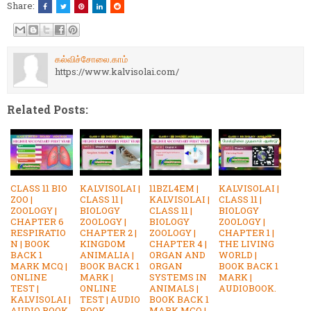
Share:
கல்விச்சோலை.காம்
https://www.kalvisolai.com/
Related Posts:
CLASS 11 BIO
KALVISOLAI |
11BZL4EM |
KALVISOLAI |
ZOO |
CLASS 11 |
KALVISOLAI |
CLASS 11 |
ZOOLOGY |
BIOLOGY
CLASS 11 |
BIOLOGY
CHAPTER 6
ZOOLOGY |
BIOLOGY
ZOOLOGY |
RESPIRATIO
CHAPTER 2 |
ZOOLOGY |
CHAPTER 1 |
N | BOOK
KINGDOM
CHAPTER 4 |
THE LIVING
BACK 1
ANIMALIA |
ORGAN AND
WORLD |
MARK MCQ |
BOOK BACK 1
ORGAN
BOOK BACK 1
ONLINE
MARK |
SYSTEMS IN
MARK |
TEST |
ONLINE
ANIMALS |
AUDIOBOOK.
KALVISOLAI |
TEST | AUDIO
BOOK BACK 1
AUDIO BOOK.
BOOK
MARK MCQ |