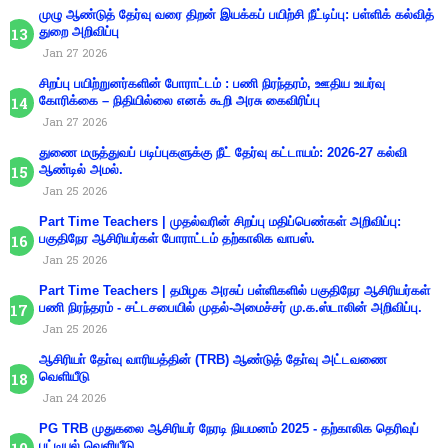
முழு ஆண்டுத் தேர்வு வரை திறன் இயக்கப் பயிற்சி நீட்டிப்பு: பள்ளிக் கல்வித்
துறை அறிவிப்பு
Jan 27 2026
சிறப்பு பயிற்றுனர்களின் போராட்டம் : பணி நிரந்தரம், ஊதிய உயர்வு
கோரிக்கை – நிதியில்லை எனக் கூறி அரசு கைவிரிப்பு
Jan 27 2026
துணை மருத்துவப் படிப்புகளுக்கு நீட் தேர்வு கட்டாயம்: 2026-27 கல்வி
ஆண்டில் அமல்.
Jan 25 2026
Part Time Teachers | முதல்வரின் சிறப்பு மதிப்பெண்கள் அறிவிப்பு:
பகுதிநேர ஆசிரியர்கள் போராட்டம் தற்காலிக வாபஸ்.
Jan 25 2026
Part Time Teachers | தமிழக அரசுப் பள்ளிகளில் பகுதிநேர ஆசிரியர்கள்
பணி நிரந்தரம் - சட்டசபையில் முதல்-அமைச்சர் மு.க.ஸ்டாலின் அறிவிப்பு.
Jan 25 2026
ஆசிரியா் தோ்வு வாரியத்தின் (TRB) ஆண்டுத் தோ்வு அட்டவணை
வெளியீடு
Jan 24 2026
PG TRB முதுகலை ஆசிரியர் நேரடி நியமனம் 2025 - தற்காலிக தெரிவுப்
பட்டியல் வெளியீடு.