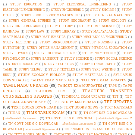
(1)
STUDY EDUCATION
(2)
STUDY ELECTRICAL ENGINEERING
(1)
STUDY
ELECTRONIC ENGINEERING
(1)
STUDY ENGINEERING
(2)
STUDY ENGLISH
(1)
STUDY
ETHICS
(1)
STUDY FOOD SERVICE MANAGEMENT
(1)
STUDY GENERAL MACHINIST
(1)
STUDY GENERAL STUDIES
(1)
STUDY GEOGRAPHY
(1)
STUDY GEOLOGY
(1)
STUDY HINDU RELIGION
(1)
STUDY HISTORY
(1)
STUDY HOME SCIENCE
(1)
STUDY
STUDY
KANNADA
(1)
STUDY LAW
(1)
STUDY LIBRARY
(1)
STUDY MALAYALAM
(1)
MATERIALS
(5)
STUDY MATHEMATICS
(1)
STUDY MECHANICAL ENGINEERING
(1)
STUDY MEDICINE
(1)
STUDY MICROBIOLOGY
(1)
STUDY NURSING
(1)
STUDY
NUTRITION
(1)
STUDY OFFICE MANAGEMENT
(1)
STUDY PHYSICAL EDUCATION
(1)
STUDY PHYSICS
(1)
STUDY POLITICAL SCIENCE
(1)
STUDY POLYTECHNIC
(1)
STUDY
PSYCHOLOGY
(1)
STUDY SANSKRIT
(1)
STUDY SCIENCE
(1)
STUDY SOCIAL SCIENCE
(1)
STUDY SOCIOLOGY
(1)
STUDY STATISTICS
(1)
STUDY STENOGRAPHY
(1)
STUDY
TAMIL
(1)
STUDY TELUGU
(1)
STUDY TEXTILES
(1)
STUDY TYPE WRITING
(1)
STUDY
STUDY ZOOLOGY-BIOLOGY
(3)
SYLLABUS
URDU
(1)
STUDY_MATERIALS_2
(1)
DOWNLOAD
(6)
TALENT EXAM UPDATES
(6)
TALENT EXAM MATERIALS
(1)
TAMIL NADU UPDATES
(88)
TANCET EXAM UPDATES
(3)
TAPS
TAPS
(1)
TEACHERS TRANSFER
UPDATES
(4)
TEACHERS HOME
(1)
COUNSELLING UPDATES
(46)
TET
TECHNICAL EXAM UPDATES
(2)
TET
(1)
TET UPDATES
OFFICIAL ANSWER KEY
(6)
TET STUDY MATERIALS
(16)
(69)
TEXT BOOKS DOWNLOAD
(16)
TEXT BOOKS NEWS
(6)
TEXT MATERIALS
TIME TABLE EXAM
(41)
(1)
THIRAN
(1)
TN
(1)
TN GOVT DSE G.O DOWNLOAD
| பள்ளிக்கல்வி அரசாணை 1
(2)
TN GOVT DSE G.O DOWNLOAD | பள்ளிக்கல்வி அரசாணை 2
(1)
TN GOVT DSE G.O DOWNLOAD | பள்ளிக்கல்வி அரசாணை 3
(1)
TN GOVT DSE G.O
DOWNLOAD | பள்ளிக்கல்வி அரசாணை 4
(1)
TN PROMOTION - TRANSFER - COUSELLING
TNCMTSE
(5)
(1)
TN TEXT BOOKS ONLINE
(1)
TNFUSRC MATERIALS
(1)
TNPS
(1)