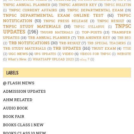
TNPSC ANNUAL PLANNER
(10)
TNPSC ANSWER KEY
(3)
TNPSC BULLETIN
TNPSC CURRENT AFFAIRS
(20)
TNPSC DEPARTMENTAL EXAM
(19)
(1)
TNPSC DEPARTMENTAL EXAM ONLINE TEST
(61)
TNPSC
NOTIFICATION
(53)
TNPSC PRESS RELEASE
(3)
TNPSC RESULT
(4)
TNPSC
TNPSC STUDY MATERIALS
(35)
TNPSC SYLLABUS
(1)
UPDATES
(196)
TOP-POSTS
(13)
TRANSFER
TNUSRB MATERIALS
(2)
UPDATES
(18)
TRB ANNUAL PLANNER
(7)
TRB ANSWER KEY
(4)
TRB BEO
TRB NOTIFICATIONS
(30)
TRB RESULT
(7)
(2)
TRB SPECIAL TEACHERS
(1)
TRB UPDATES
(161)
TRB STUDY MATERIALS
(3)
TRUST EXAM
(4)
TTSE
UGC NEWS
(4)
VIDEO
(6)
(2)
UPS UPDATES
(1)
VIDEOS FOR TNPSC
(1)
WEBSITE
(1)
What's New.
(1)
WHATSAPP UPLOAD 2023
(2)
எப்படி ?
(1)
LABELS
@ FLASH NEWS
ADMISSION UPDATES
AHM RELATED
AUDIO BOOK
BOOK FAIR
BOOKS CLASS 1 NEW
BOOKS CLASS 10 NEW