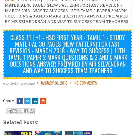
MATERIAL 30 PAGES (NEW PATTERN) FOR FAST REVISION -
MARCH 2018 - WAY TO SUCCESS | 11TH TAMIL 1 PAPER 2 MARK
QUESTIONS & 3 AND 5 MARK QUESTIONS ANSWER PREPARED
BY MR.SELVENDRAN AND WAY TO SUCCESS TEAM TEACHERS
CLASS 11 | +1 - HSC FIRST YEAR - TAMIL 1 - STUDY
MATERIAL 30 PAGES (NEW PATTERN) FOR FAST
REVISION - MARCH 2018 - WAY TO SUCCESS | 11TH
TAMIL 1 PAPER 2 MARK QUESTIONS & 3 AND 5 MARK
QUESTIONS ANSWER PREPARED BY MR.SELVENDRAN
AND WAY TO SUCCESS TEAM TEACHERS
கல்விச்சோலை.காம்
JANUARY 01, 2010
NO COMMENTS
Share:
Related Posts: