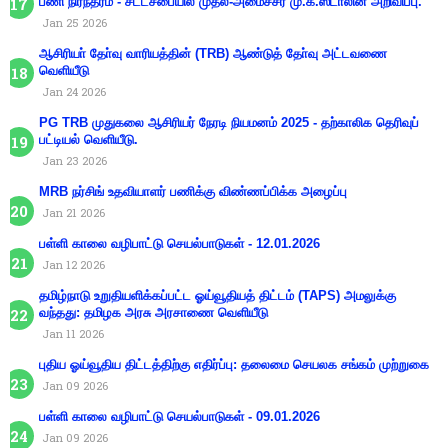
பணி நிரந்தரம் - சட்டசபையில் முதல்-அமைச்சர் மு.க.ஸ்டாலின் அறிவிப்பு.
Jan 25 2026
ஆசிரியா் தோ்வு வாரியத்தின் (TRB) ஆண்டுத் தோ்வு அட்டவணை
வெளியீடு
Jan 24 2026
PG TRB முதுகலை ஆசிரியர் நேரடி நியமனம் 2025 - தற்காலிக தெரிவுப்
பட்டியல் வெளியீடு.
Jan 23 2026
MRB நர்சிங் உதவியாளர் பணிக்கு விண்ணப்பிக்க அழைப்பு
Jan 21 2026
பள்ளி காலை வழிபாட்டு செயல்பாடுகள் - 12.01.2026
Jan 12 2026
தமிழ்நாடு உறுதியளிக்கப்பட்ட ஓய்வூதியத் திட்டம் (TAPS) அமலுக்கு
வந்தது: தமிழக அரசு அரசாணை வெளியீடு
Jan 11 2026
புதிய ஓய்வூதிய திட்டத்திற்கு எதிர்ப்பு: தலைமை செயலக சங்கம் முற்றுகை
Jan 09 2026
பள்ளி காலை வழிபாட்டு செயல்பாடுகள் - 09.01.2026
Jan 09 2026