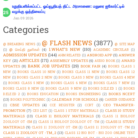
உறுதியளிக்கப்பட்ட ஓய்வூதியத் திட்ட அரசாணை: மதுரை ஐகோர்ட்டில்
வழக்கு ஒத்திவைப்பு
Jan 09 2026
Categories
@ FLASH NEWS
(3877)
@ BREAKING NEWS
(1)
@ SITE MAP
1.WHAT'S NEW
(150)
@ செய்தி துளிகள்
(4)
(1)
ACADEMIC CIRCULAR
(1)
ADMISSION UPDATES
(144)
ANDROID APP
(5)
ANSWER
AHM RELATED
(1)
ARTICLES
(171)
KEY
(21)
ASSEMBLY UPDATES
(6)
AWARD
AUDIO BOOK
(1)
BANK JOB UPDATES
(29)
UPDATES
(8)
BOOK FAIR
(4)
BOOKS CLASS 1
NEW
(1)
BOOKS CLASS 10 NEW
(1)
BOOKS CLASS 11 NEW
(1)
BOOKS CLASS 12
NEW
(1)
BOOKS CLASS 2 NEW
(1)
BOOKS CLASS 3 NEW
(1)
BOOKS CLASS 4 NEW
(1)
BOOKS CLASS 5 NEW
(1)
BOOKS CLASS 6 NEW
(1)
BOOKS CLASS 7 NEW
(1)
BOOKS CLASS 8 NEW
(1)
BOOKS CLASS 9 NEW
(1)
BOOKS D.ELE.ED 1
(1)
BOOKS
BOOKS NCERT
D.ELE.ED 2
(1)
BOOKS EDUCATION
(2)
BOOKS ENGINEERING
(2)
(13)
CALENDAR FOR SCHOOLS
(6)
BOOKS POLYTECHNIC
(1)
CAREER GUIDANCE
CBSE UPDATES
(4)
CEO TRANSFER-
(1)
CCE REGISTER
(2)
CCRT
(1)
PROMOTION
(7)
CLASS 10 STUDY
CEO LIST
(1)
CLASS 1 STUDY MATERIALS
(1)
MATERIALS
(13)
CLASS 11 BIOLOGY MATERIALS
(3)
CLASS 11 BIOLOGY
CLASS 11 STUDY
ZOOLOGY OT -EM
(1)
CLASS 11 BIOLOGY ZOOLOGY OT -TM
(1)
MATERIALS
(9)
CLASS 11 ZOOLOGY OT -EM
(1)
CLASS 11 ZOOLOGY OT -TM
(1)
CLASS 11 ZOOLOGY OT -TM_2
(13)
CLASS 12 BIO BOT - BIO ZOO ONLINE TEST