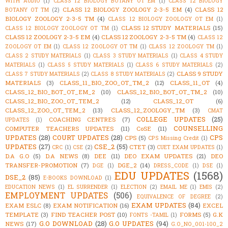
WITH AUDIO
(1)
CLASS 12 BIOLOGY BOTANY OT EM
(1)
CLASS 12 BIOLOGY
CLASS 12 BIOLOGY ZOOLOGY 2-3-5 EM
(4)
CLASS 12
BOTANY OT TM
(2)
BIOLOGY ZOOLOGY 2-3-5 TM
(4)
CLASS 12 BIOLOGY ZOOLOGY OT EM
(1)
CLASS 12 STUDY MATERIALS
(15)
CLASS 12 BIOLOGY ZOOLOGY OT TM
(1)
CLASS 12 ZOOLOGY 2-3-5 EM
(4)
CLASS 12 ZOOLOGY 2-3-5 TM
(4)
CLASS 12
ZOOLOGY OT EM
(1)
CLASS 12 ZOOLOGY OT TM
(1)
CLASS 12 ZOOLOGY TM
(1)
CLASS 2 STUDY MATERIALS
(1)
CLASS 3 STUDY MATERIALS
(1)
CLASS 4 STUDY
MATERIALS
(1)
CLASS 5 STUDY MATERIALS
(1)
CLASS 6 STUDY MATERIALS
(2)
CLASS 9 STUDY
CLASS 7 STUDY MATERIALS
(2)
CLASS 8 STUDY MATERIALS
(2)
MATERIALS
(3)
CLASS_11_BIO_ZOO_OT_TM_2
(12)
CLASS_11_OT
(4)
CLASS_12_BIO_BOT_OT_EM_2
(10)
CLASS_12_BIO_BOT_OT_TM_2
(10)
CLASS_12_BIO_ZOO_OT_TEM_2
(12)
CLASS_12_OT
(6)
CLASS_12_ZOO_OT_TEM_2
(13)
CLASS_12_ZOOLOGY_TM
(3)
CMAT
COLLEGE UPDATES
(25)
COACHING CENTRES
(7)
UPDATES
(1)
COUNSELLING
COMPUTER TEACHERS UPDATES
(11)
CoSE
(11)
UPDATES
(28)
COURT UPDATES
(28)
CPS
CPS
(5)
CPS Missing Credit
(1)
UPDATES
(27)
CSE_2
(55)
CTET
(3)
CRC
(1)
CSE
(2)
CUET EXAM UPDATES
(1)
D.A G.O
(5)
D.A NEWS
(8)
DEE
(11)
DEO EXAM UPDATES
(21)
DEO
TRANSFER-PROMOTION
(7)
DGE_2
(14)
DGE
(1)
DRESS_CODE
(1)
DSE
(1)
EDU UPDATES
(1568)
DSE_2
(85)
E-BOOKS DOWNLOAD
(1)
EDUCATION NEWS
(1)
EL SURRENDER
(1)
ELECTION
(2)
EMAIL ME
(1)
EMIS
(2)
EMPLOYMENT UPDATES
(506)
EQUIVALENCE OF DEGREE
(2)
EXAM UPDATES
(84)
EXAM ESLC
(8)
EXAM NOTIFICATION
(16)
EXCEL
TEMPLATE
(3)
FIND TEACHER POST
(10)
FORMS
(5)
G.K
FONTS -TAMIL
(1)
G.O DOWNLOAD
(28)
G.O UPDATES
(94)
NEWS
(17)
G.O_NO_001-100_2