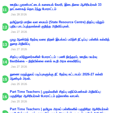
ஊதிய முரண்பாட்டைக் களையக் கோரி, இடைநிலை ஆசிரியர்கள் 33
நாட்களாகத் தொடர்ந்து போராட்டம்
Jan 28 2026
தமிழ்நாடு மாநில வள மையம் (State Resource Centre) திறப்பு மற்றும்
புதிய பாடப்புத்தகங்கள் குறித்த அறிவிப்புகள்.
Jan 27 2026
முழு ஆண்டுத் தேர்வு வரை திறன் இயக்கப் பயிற்சி நீட்டிப்பு: பள்ளிக் கல்வித்
துறை அறிவிப்பு
Jan 27 2026
சிறப்பு பயிற்றுனர்களின் போராட்டம் : பணி நிரந்தரம், ஊதிய உயர்வு
கோரிக்கை – நிதியில்லை எனக் கூறி அரசு கைவிரிப்பு
Jan 27 2026
துணை மருத்துவப் படிப்புகளுக்கு நீட் தேர்வு கட்டாயம்: 2026-27 கல்வி
ஆண்டில் அமல்.
Jan 25 2026
Part Time Teachers | முதல்வரின் சிறப்பு மதிப்பெண்கள் அறிவிப்பு:
பகுதிநேர ஆசிரியர்கள் போராட்டம் தற்காலிக வாபஸ்.
Jan 25 2026
Part Time Teachers | தமிழக அரசுப் பள்ளிகளில் பகுதிநேர ஆசிரியர்கள்