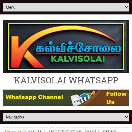
KALVISOLAI WHATSAPP
Home
» » CLASS 11 | +1 - HSC FIRST YEAR - TAMIL 1 - STUDY