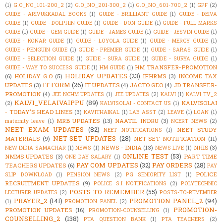
(1)
G.O_NO_101-200_2
(2)
G.O_NO_201-300_2
(1)
G.O_NO_601-700_2
(1)
GPF
(2)
GUIDE - ARIVUKKADAL BOOKS
(1)
GUIDE - BRILLIANT GUIDE
(1)
GUIDE - DEIVA
GUIDE
(1)
GUIDE - DOLPHIN GUIDE
(1)
GUIDE - DON GUIDE
(1)
GUIDE - FULL MARKS
GUIDE
(1)
GUIDE - GEM GUIDE
(1)
GUIDE - JAMES GUIDE
(1)
GUIDE - JESVIN GUIDE
(1)
GUIDE - KONAR GUIDE
(1)
GUIDE - LOYOLA GUIDE
(1)
GUIDE - MERCY GUIDE
(1)
GUIDE - PENGUIN GUIDE
(1)
GUIDE - PREMIER GUIDE
(1)
GUIDE - SARAS GUIDE
(1)
GUIDE - SELECTION GUIDE
(1)
GUIDE - SURA GUIDE
(1)
GUIDE - SURYA GUIDE
(1)
HM TRANSFER-PROMOTION
GUIDE - WAY TO SUCCESS GUIDE
(1)
HM GUIDE
(1)
HOLIDAY UPDATES
(23)
(6)
HOLIDAY G.O
(5)
IFHRMS
(3)
INCOME TAX
IT FORM
(26)
UPDATES
(3)
IT UPDATES
(4)
JACTO GEO
(4)
JD TRANSFER-
PROMOTION
(4)
JEE NCHM UPDATES
(1)
JEE UPDATES
(2)
KALVI
(1)
KALVI TV_2
KALVI_VELAIVAIPPU
(89)
KALVISOLAI
(2)
KALVISOLAI - CONTACT US
(1)
- TODAY'S HEAD LINES
(3)
KAVITHAIKAL
(1)
LAB ASST
(2)
LEAVE
(1)
LOAN
(1)
MRB UPDATES
(13)
NAATIL INDRU
(3)
maternity leave
(1)
NCERT NEWS
(2)
NEET EXAM UPDATES
(82)
NEET STUDY
NEET NOTIFICATIONS
(1)
NET-SET UPDATES
(28)
MATERIALS
(9)
NET-SET NOTIFICATION
(11)
NEWS - INDIA
(13)
NHIS
(3)
NEW INDIA SAMACHAR
(1)
NEWS
(1)
NEWS LIVE
(1)
ONLINE TEST
(53)
NMMS UPDATES
(3)
PART TIME
ONE DAY SALARY
(1)
PAY COM UPDATES
(32)
PAY ORDERS
(28)
TEACHERS UPDATES
(6)
PAY
POLICE
SLIP DOWNLOAD
(1)
PENSION NEWS
(2)
PG SENIORITY LIST
(1)
RECRUITMENT UPDATES
(9)
POLICE S.I NOTIFICATIONS
(2)
POLYTECHNIC
POSTS TO REMEMBER
(55)
LECTURER UPDATES
(2)
POSTS-TO-REMEMBER
PRAYER_2
(141)
PROMOTION PANEL_2
(94)
(1)
PROMOTION PANEL
(2)
PROMOTION-
PROMOTION UPDATES
(16)
PROMOTION-COUNSELLING
(1)
COUNSELLING_2
(138)
PTA QUESTION BANK
(1)
PTA TEACHERS
(2)