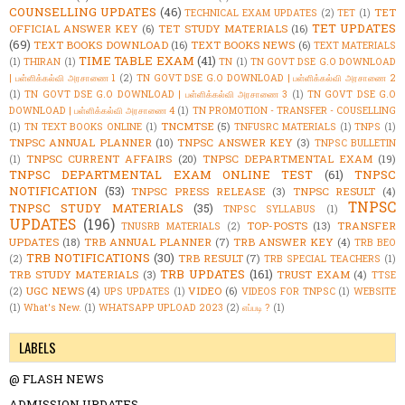
COUNSELLING UPDATES
(46)
TET
TECHNICAL EXAM UPDATES
(2)
TET
(1)
TET UPDATES
OFFICIAL ANSWER KEY
(6)
TET STUDY MATERIALS
(16)
(69)
TEXT BOOKS DOWNLOAD
(16)
TEXT BOOKS NEWS
(6)
TEXT MATERIALS
TIME TABLE EXAM
(41)
(1)
THIRAN
(1)
TN
(1)
TN GOVT DSE G.O DOWNLOAD
| பள்ளிக்கல்வி அரசாணை 1
(2)
TN GOVT DSE G.O DOWNLOAD | பள்ளிக்கல்வி அரசாணை 2
(1)
TN GOVT DSE G.O DOWNLOAD | பள்ளிக்கல்வி அரசாணை 3
(1)
TN GOVT DSE G.O
DOWNLOAD | பள்ளிக்கல்வி அரசாணை 4
(1)
TN PROMOTION - TRANSFER - COUSELLING
TNCMTSE
(5)
(1)
TN TEXT BOOKS ONLINE
(1)
TNFUSRC MATERIALS
(1)
TNPS
(1)
TNPSC ANNUAL PLANNER
(10)
TNPSC ANSWER KEY
(3)
TNPSC BULLETIN
TNPSC CURRENT AFFAIRS
(20)
TNPSC DEPARTMENTAL EXAM
(19)
(1)
TNPSC DEPARTMENTAL EXAM ONLINE TEST
(61)
TNPSC
NOTIFICATION
(53)
TNPSC PRESS RELEASE
(3)
TNPSC RESULT
(4)
TNPSC
TNPSC STUDY MATERIALS
(35)
TNPSC SYLLABUS
(1)
UPDATES
(196)
TOP-POSTS
(13)
TRANSFER
TNUSRB MATERIALS
(2)
UPDATES
(18)
TRB ANNUAL PLANNER
(7)
TRB ANSWER KEY
(4)
TRB BEO
TRB NOTIFICATIONS
(30)
TRB RESULT
(7)
(2)
TRB SPECIAL TEACHERS
(1)
TRB UPDATES
(161)
TRB STUDY MATERIALS
(3)
TRUST EXAM
(4)
TTSE
UGC NEWS
(4)
VIDEO
(6)
(2)
UPS UPDATES
(1)
VIDEOS FOR TNPSC
(1)
WEBSITE
(1)
What's New.
(1)
WHATSAPP UPLOAD 2023
(2)
எப்படி ?
(1)
LABELS
@ FLASH NEWS
ADMISSION UPDATES