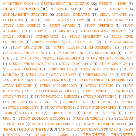
REGULARISATION ORDERS
(22)
RESULT - LINK
(5)
QUARTERLY EXAM
(1)
RESULT UPDATES
(90)
RH DOWNLOAD
(10)
RRB
(4)
RTE UPDATES
(4)
SCHOLARSHIP UPDATES
(6)
SCHOOL UPDATES
(13)
SELVA UPDATES
(1)
STORY
(8)
SHARE NOW
(1)
SMC
(2)
SSC UPDATES
(2)
STUDY ACCOUNTANCY
(1)
STUDY AGRI SCIENCE
(1)
STUDY ARABIC
(1)
STUDY AUDITING
(1)
STUDY
STUDY BOTANY-BIOLOGY
(3)
AUTOMOBILE
(1)
STUDY BIO CHEMISTRY
(1)
STUDY BUSINESS MATHEMATICS
(1)
STUDY CHEMISTRY
(1)
STUDY CIVIL
ENGINEERING
(1)
STUDY COMMERCE
(1)
STUDY COMPUTER
(2)
STUDY ECONOMICS
(1)
STUDY EDUCATION
(2)
STUDY ELECTRICAL ENGINEERING
(1)
STUDY
ELECTRONIC ENGINEERING
(1)
STUDY ENGINEERING
(2)
STUDY ENGLISH
(1)
STUDY
ETHICS
(1)
STUDY FOOD SERVICE MANAGEMENT
(1)
STUDY GENERAL MACHINIST
(1)
STUDY GENERAL STUDIES
(1)
STUDY GEOGRAPHY
(1)
STUDY GEOLOGY
(1)
STUDY HINDU RELIGION
(1)
STUDY HISTORY
(1)
STUDY HOME SCIENCE
(1)
STUDY
STUDY
KANNADA
(1)
STUDY LAW
(1)
STUDY LIBRARY
(1)
STUDY MALAYALAM
(1)
MATERIALS
(5)
STUDY MATHEMATICS
(1)
STUDY MECHANICAL ENGINEERING
(1)
STUDY MEDICINE
(1)
STUDY MICROBIOLOGY
(1)
STUDY NURSING
(1)
STUDY
NUTRITION
(1)
STUDY OFFICE MANAGEMENT
(1)
STUDY PHYSICAL EDUCATION
(1)
STUDY PHYSICS
(1)
STUDY POLITICAL SCIENCE
(1)
STUDY POLYTECHNIC
(1)
STUDY
PSYCHOLOGY
(1)
STUDY SANSKRIT
(1)
STUDY SCIENCE
(1)
STUDY SOCIAL SCIENCE
(1)
STUDY SOCIOLOGY
(1)
STUDY STATISTICS
(1)
STUDY STENOGRAPHY
(1)
STUDY
TAMIL
(1)
STUDY TELUGU
(1)
STUDY TEXTILES
(1)
STUDY TYPE WRITING
(1)
STUDY
STUDY ZOOLOGY-BIOLOGY
(3)
SYLLABUS
URDU
(1)
STUDY_MATERIALS_2
(1)
DOWNLOAD
(6)
TALENT EXAM UPDATES
(6)
TALENT EXAM MATERIALS
(1)
TAMIL NADU UPDATES
(88)
TANCET EXAM UPDATES
(3)
TAPS
TAPS
(1)
TEACHERS TRANSFER
UPDATES
(4)
TEACHERS HOME
(1)