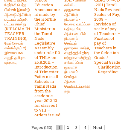
தேர்ச்சி பெற்ற
Education –
கல்வி -
-2011 | Tamil
பின்னர் இரண்டு
Announceme
முதுகலை
Nadu Revised
ஆண்டு ஆசிரியர்
nt made by
ஆசிரியர்
Scales of Pay,
பட்டயப் பயிற்சி
the Hon’ble
நியமனம் -
2009 –
பட்டய சான்று
Chief
வேலை வாய்ப்பக
Revision of
(DIPLOMA IN
Minister in
பதிவு மூப்பு
scale of pay
TEACHER
the Tamil
அடிப்படையில்
of Teachers –
TRAINING),
Nadu
நியமனம்
Fixation of
மேல்நிலைக்
Legislative
செய்யும்
pay of
கல்விக்கு(+2)
Assembly
முறையை மாற்றி,
Teachers in
இணையாக
under rule 110
எழுத்துத் தேர்வு
the Selection
கருதி தமிழக
of TNLA on
மற்றும் சான்றிதழ்
Grade /
உத்தரவு.
26.8.2011 –
சரிபார்ப்பின்
Special Grade
Introduction
மூலமாக
– Clarification
of Trimester
நியமனம்
– Regarding.
Pattern in all
செய்தல் -
Schools in
ஆணை
Tamil Nadu
வெளியிடப்படுகி
from the
றது.
academic
year 2012-13
for classes I
to VIII –
orders issued.
Pages (150)
1
2
3
4
Next