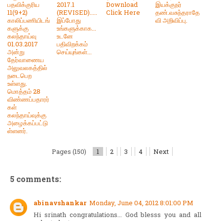
பதவிக்குரிய
2017.1
Download
இயக்குநர்
11(9+2)
(REVISED).....
Click Here
தண்.வசுந்தராதே
காலிப்பணியிடங்
இப்போது
வி அறிவிப்பு.
களுக்கு
உங்களுக்காக...
கலந்தாய்வு
உடனே
01.03.2017
பதிவிறக்கம்
அன்று
செய்யுங்கள்...
தேர்வாணைய
அலுவலகத்தில்
நடைபெற
உள்ளது.
மொத்தம் 28
விண்ணப்பதாரர்
கள்
கலந்தாய்வுக்கு
அழைக்கப்பட்டு
ள்ளனர்.
Pages (150)
1
2
3
4
Next
5 comments:
abinavshankar
Monday, June 04, 2012 8:01:00 PM
Hi srinath congratulations... God blesss you and all