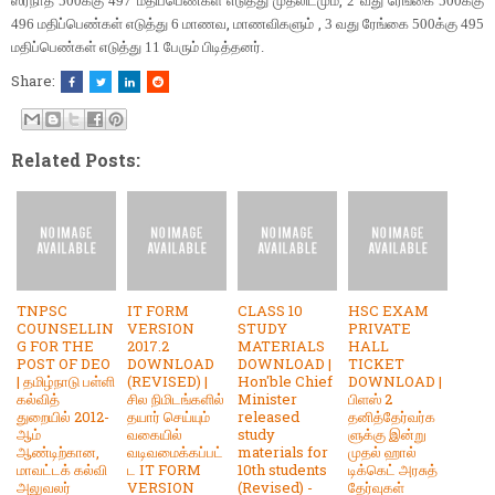
,
ஸ்ரீநாத் 500க்கு 497 மதிப்பெண்கள் எடுத்து முதலிடமும்
2 வது ரேங்கை 500க்கு
,
,
496 மதிப்பெண்கள் எடுத்து 6 மாணவ
மாணவிகளும்
3 வது ரேங்கை 500க்கு 495
மதிப்பெண்கள் எடுத்து 11 பேரும் பிடித்தனர்.
Share:
Related Posts:
TNPSC
IT FORM
CLASS 10
HSC EXAM
COUNSELLIN
VERSION
STUDY
PRIVATE
G FOR THE
2017.2
MATERIALS
HALL
POST OF DEO
DOWNLOAD
DOWNLOAD |
TICKET
| தமிழ்நாடு பள்ளி
(REVISED) |
Hon'ble Chief
DOWNLOAD |
கல்வித்
சில நிமிடங்களில்
Minister
பிளஸ் 2
துறையில் 2012-
தயார் செய்யும்
released
தனித்தேர்வர்க
ஆம்
வகையில்
study
ளுக்கு இன்று
ஆண்டிற்கான,
வடிவமைக்கப்பட்
materials for
முதல் ஹால்
மாவட்டக் கல்வி
ட IT FORM
10th students
டிக்கெட் அரசுத்
அலுவலர்
VERSION
(Revised) -
தேர்வுகள்