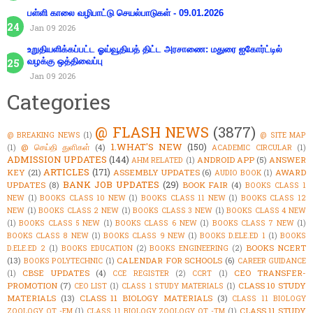
பள்ளி காலை வழிபாட்டு செயல்பாடுகள் - 09.01.2026
Jan 09 2026
உறுதியளிக்கப்பட்ட ஓய்வூதியத் திட்ட அரசாணை: மதுரை ஐகோர்ட்டில்
வழக்கு ஒத்திவைப்பு
Jan 09 2026
Categories
@ FLASH NEWS
(3877)
@ BREAKING NEWS
(1)
@ SITE MAP
1.WHAT'S NEW
(150)
@ செய்தி துளிகள்
(4)
(1)
ACADEMIC CIRCULAR
(1)
ADMISSION UPDATES
(144)
ANDROID APP
(5)
ANSWER
AHM RELATED
(1)
ARTICLES
(171)
KEY
(21)
ASSEMBLY UPDATES
(6)
AWARD
AUDIO BOOK
(1)
BANK JOB UPDATES
(29)
UPDATES
(8)
BOOK FAIR
(4)
BOOKS CLASS 1
NEW
(1)
BOOKS CLASS 10 NEW
(1)
BOOKS CLASS 11 NEW
(1)
BOOKS CLASS 12
NEW
(1)
BOOKS CLASS 2 NEW
(1)
BOOKS CLASS 3 NEW
(1)
BOOKS CLASS 4 NEW
(1)
BOOKS CLASS 5 NEW
(1)
BOOKS CLASS 6 NEW
(1)
BOOKS CLASS 7 NEW
(1)
BOOKS CLASS 8 NEW
(1)
BOOKS CLASS 9 NEW
(1)
BOOKS D.ELE.ED 1
(1)
BOOKS
BOOKS NCERT
D.ELE.ED 2
(1)
BOOKS EDUCATION
(2)
BOOKS ENGINEERING
(2)
(13)
CALENDAR FOR SCHOOLS
(6)
BOOKS POLYTECHNIC
(1)
CAREER GUIDANCE
CBSE UPDATES
(4)
CEO TRANSFER-
(1)
CCE REGISTER
(2)
CCRT
(1)
PROMOTION
(7)
CLASS 10 STUDY
CEO LIST
(1)
CLASS 1 STUDY MATERIALS
(1)
MATERIALS
(13)
CLASS 11 BIOLOGY MATERIALS
(3)
CLASS 11 BIOLOGY
CLASS 11 STUDY
ZOOLOGY OT -EM
(1)
CLASS 11 BIOLOGY ZOOLOGY OT -TM
(1)