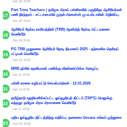
Jan 25 2026
Part Time Teachers | தமிழக அரசுப் பள்ளிகளில் பகுதிநேர ஆசிரியர்கள்
பணி நிரந்தரம் - சட்டசபையில் முதல்-அமைச்சர் மு.க.ஸ்டாலின் அறிவிப்பு.
Jan 25 2026
ஆசிரியா் தோ்வு வாரியத்தின் (TRB) ஆண்டுத் தோ்வு அட்டவணை
வெளியீடு
Jan 24 2026
PG TRB முதுகலை ஆசிரியர் நேரடி நியமனம் 2025 - தற்காலிக தெரிவுப்
பட்டியல் வெளியீடு.
Jan 23 2026
MRB நர்சிங் உதவியாளர் பணிக்கு விண்ணப்பிக்க அழைப்பு
Jan 21 2026
பள்ளி காலை வழிபாட்டு செயல்பாடுகள் - 12.01.2026
Jan 12 2026
தமிழ்நாடு உறுதியளிக்கப்பட்ட ஓய்வூதியத் திட்டம் (TAPS) அமலுக்கு
வந்தது: தமிழக அரசு அரசாணை வெளியீடு
Jan 11 2026
புதிய ஓய்வூதிய திட்டத்திற்கு எதிர்ப்பு: தலைமை செயலக சங்கம் முற்றுகை
Jan 09 2026