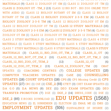
MATERIALS
(9)
CLASS 11 ZOOLOGY OT -EM
(1)
CLASS 11 ZOOLOGY OT -TM
(1)
CLASS 11 ZOOLOGY OT -TM_2
(13)
CLASS 12 BIO BOT - BIO ZOO ONLINE TEST
WITH AUDIO
(1)
CLASS 12 BIOLOGY BOTANY OT EM
(1)
CLASS 12 BIOLOGY
CLASS 12 BIOLOGY ZOOLOGY 2-3-5 EM
(4)
CLASS 12
BOTANY OT TM
(2)
BIOLOGY ZOOLOGY 2-3-5 TM
(4)
CLASS 12 BIOLOGY ZOOLOGY OT EM
(1)
CLASS 12 STUDY MATERIALS
(15)
CLASS 12 BIOLOGY ZOOLOGY OT TM
(1)
CLASS 12 ZOOLOGY 2-3-5 EM
(4)
CLASS 12 ZOOLOGY 2-3-5 TM
(4)
CLASS 12
ZOOLOGY OT EM
(1)
CLASS 12 ZOOLOGY OT TM
(1)
CLASS 12 ZOOLOGY TM
(1)
CLASS 2 STUDY MATERIALS
(1)
CLASS 3 STUDY MATERIALS
(1)
CLASS 4 STUDY
MATERIALS
(1)
CLASS 5 STUDY MATERIALS
(1)
CLASS 6 STUDY MATERIALS
(2)
CLASS 9 STUDY
CLASS 7 STUDY MATERIALS
(2)
CLASS 8 STUDY MATERIALS
(2)
MATERIALS
(3)
CLASS_11_BIO_ZOO_OT_TM_2
(12)
CLASS_11_OT
(4)
CLASS_12_BIO_BOT_OT_EM_2
(10)
CLASS_12_BIO_BOT_OT_TM_2
(10)
CLASS_12_BIO_ZOO_OT_TEM_2
(12)
CLASS_12_OT
(6)
CLASS_12_ZOO_OT_TEM_2
(13)
CLASS_12_ZOOLOGY_TM
(3)
CMAT
COLLEGE UPDATES
(25)
COACHING CENTRES
(7)
UPDATES
(1)
COUNSELLING
COMPUTER TEACHERS UPDATES
(11)
CoSE
(11)
UPDATES
(28)
COURT UPDATES
(28)
CPS
CPS
(5)
CPS Missing Credit
(1)
UPDATES
(27)
CSE_2
(55)
CTET
(3)
CRC
(1)
CSE
(2)
CUET EXAM UPDATES
(1)
D.A G.O
(5)
D.A NEWS
(8)
DEE
(11)
DEO EXAM UPDATES
(21)
DEO
TRANSFER-PROMOTION
(7)
DGE_2
(14)
DGE
(1)
DRESS_CODE
(1)
DSE
(1)
EDU UPDATES
(1568)
DSE_2
(85)
E-BOOKS DOWNLOAD
(1)
EDUCATION NEWS
(1)
EL SURRENDER
(1)
ELECTION
(2)
EMAIL ME
(1)
EMIS
(2)
EMPLOYMENT UPDATES
(506)
EQUIVALENCE OF DEGREE
(2)