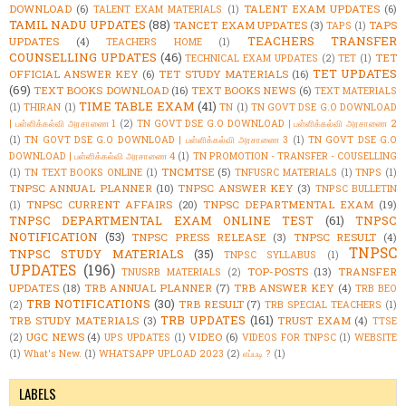
DOWNLOAD
(6)
TALENT EXAM UPDATES
(6)
TALENT EXAM MATERIALS
(1)
TAMIL NADU UPDATES
(88)
TANCET EXAM UPDATES
(3)
TAPS
TAPS
(1)
TEACHERS TRANSFER
UPDATES
(4)
TEACHERS HOME
(1)
COUNSELLING UPDATES
(46)
TET
TECHNICAL EXAM UPDATES
(2)
TET
(1)
TET UPDATES
OFFICIAL ANSWER KEY
(6)
TET STUDY MATERIALS
(16)
(69)
TEXT BOOKS DOWNLOAD
(16)
TEXT BOOKS NEWS
(6)
TEXT MATERIALS
TIME TABLE EXAM
(41)
(1)
THIRAN
(1)
TN
(1)
TN GOVT DSE G.O DOWNLOAD
| பள்ளிக்கல்வி அரசாணை 1
(2)
TN GOVT DSE G.O DOWNLOAD | பள்ளிக்கல்வி அரசாணை 2
(1)
TN GOVT DSE G.O DOWNLOAD | பள்ளிக்கல்வி அரசாணை 3
(1)
TN GOVT DSE G.O
DOWNLOAD | பள்ளிக்கல்வி அரசாணை 4
(1)
TN PROMOTION - TRANSFER - COUSELLING
TNCMTSE
(5)
(1)
TN TEXT BOOKS ONLINE
(1)
TNFUSRC MATERIALS
(1)
TNPS
(1)
TNPSC ANNUAL PLANNER
(10)
TNPSC ANSWER KEY
(3)
TNPSC BULLETIN
TNPSC CURRENT AFFAIRS
(20)
TNPSC DEPARTMENTAL EXAM
(19)
(1)
TNPSC DEPARTMENTAL EXAM ONLINE TEST
(61)
TNPSC
NOTIFICATION
(53)
TNPSC PRESS RELEASE
(3)
TNPSC RESULT
(4)
TNPSC
TNPSC STUDY MATERIALS
(35)
TNPSC SYLLABUS
(1)
UPDATES
(196)
TOP-POSTS
(13)
TRANSFER
TNUSRB MATERIALS
(2)
UPDATES
(18)
TRB ANNUAL PLANNER
(7)
TRB ANSWER KEY
(4)
TRB BEO
TRB NOTIFICATIONS
(30)
TRB RESULT
(7)
(2)
TRB SPECIAL TEACHERS
(1)
TRB UPDATES
(161)
TRB STUDY MATERIALS
(3)
TRUST EXAM
(4)
TTSE
UGC NEWS
(4)
VIDEO
(6)
(2)
UPS UPDATES
(1)
VIDEOS FOR TNPSC
(1)
WEBSITE
(1)
What's New.
(1)
WHATSAPP UPLOAD 2023
(2)
எப்படி ?
(1)
LABELS