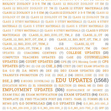
BIOLOGY ZOOLOGY 2-3-5 TM
(4)
CLASS 12 BIOLOGY ZOOLOGY OT EM
(1)
CLASS 12 STUDY MATERIALS
(15)
CLASS 12 BIOLOGY ZOOLOGY OT TM
(1)
CLASS 12 ZOOLOGY 2-3-5 EM
(4)
CLASS 12 ZOOLOGY 2-3-5 TM
(4)
CLASS 12
ZOOLOGY OT EM
(1)
CLASS 12 ZOOLOGY OT TM
(1)
CLASS 12 ZOOLOGY TM
(1)
CLASS 2 STUDY MATERIALS
(1)
CLASS 3 STUDY MATERIALS
(1)
CLASS 4 STUDY
MATERIALS
(1)
CLASS 5 STUDY MATERIALS
(1)
CLASS 6 STUDY MATERIALS
(2)
CLASS 9 STUDY
CLASS 7 STUDY MATERIALS
(2)
CLASS 8 STUDY MATERIALS
(2)
MATERIALS
(3)
CLASS_11_BIO_ZOO_OT_TM_2
(12)
CLASS_11_OT
(4)
CLASS_12_BIO_BOT_OT_EM_2
(10)
CLASS_12_BIO_BOT_OT_TM_2
(10)
CLASS_12_BIO_ZOO_OT_TEM_2
(12)
CLASS_12_OT
(6)
CLASS_12_ZOO_OT_TEM_2
(13)
CLASS_12_ZOOLOGY_TM
(3)
CMAT
COLLEGE UPDATES
(25)
COACHING CENTRES
(7)
UPDATES
(1)
COUNSELLING
COMPUTER TEACHERS UPDATES
(11)
CoSE
(11)
UPDATES
(28)
COURT UPDATES
(28)
CPS
CPS
(5)
CPS Missing Credit
(1)
UPDATES
(27)
CSE_2
(55)
CTET
(3)
CRC
(1)
CSE
(2)
CUET EXAM UPDATES
(1)
D.A G.O
(5)
D.A NEWS
(8)
DEE
(11)
DEO EXAM UPDATES
(21)
DEO
TRANSFER-PROMOTION
(7)
DGE_2
(14)
DGE
(1)
DRESS_CODE
(1)
DSE
(1)
EDU UPDATES
(1568)
DSE_2
(85)
E-BOOKS DOWNLOAD
(1)
EDUCATION NEWS
(1)
EL SURRENDER
(1)
ELECTION
(2)
EMAIL ME
(1)
EMIS
(2)
EMPLOYMENT UPDATES
(506)
EQUIVALENCE OF DEGREE
(2)
EXAM UPDATES
(84)
EXAM ESLC
(8)
EXAM NOTIFICATION
(16)
EXCEL
TEMPLATE
(3)
FIND TEACHER POST
(10)
FORMS
(5)
G.K
FONTS -TAMIL
(1)
G.O DOWNLOAD
(28)
G.O UPDATES
(94)
NEWS
(17)
G.O_NO_001-100_2
(1)
G.O_NO_101-200_2
(2)
G.O_NO_201-300_2
(1)
G.O_NO_601-700_2
(1)
GPF
(2)