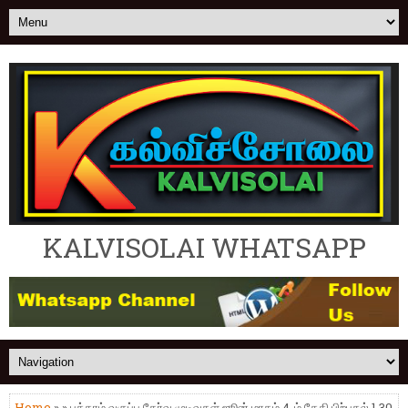
KALVISOLAI WHATSAPP
Home
» » பத்தாம் வகுப்பு தேர்வு முடிவுகள் ஜூன் மாதம் 4-ம் தேதி பிற்பகல் 1.30