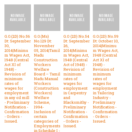
G.O.(2D) No.56
G.O.(Ms)
G.O (2D) No.54
G.O.(2D) No.59
Dt: September
No.129 Dt:
Dt: September
Dt: October 10,
30,
November
26,
2014|Minimu
2014|Minimu
05, 2014|Tamil
2014|Minimu
m Wages Act,
m Wages Act,
Nadu
m Wages Act,
1948 (Central
1948 (Central
Construction
1948 (Central
Act XI of
Act XI of
Workers
Act of 1948) -
1948) -
1948) -
Welfare
Revision of
Revision of
Revision of
Board – Tamil
minimum
minimum
minimum
Nadu Manual
rates of
rates of
rates of
Workers
wages for
wages for
wages for
(Construction
employment
employment
employment
Workers)
in Carpentry
in Tailoring
in any oil mill
Welfare
and
Industry -
- Preliminary
Scheme,
Blacksmithy -
Preliminary
Notification -
1994-
Preliminary
Notification -
Confirmation
Inclusion of
Notification -
Confirmation
- Orders -
certain
Confirmation
- Orders -
Issued.
categories of
- Orders -
Issued.
Employments
Issued.
in Schedule I -