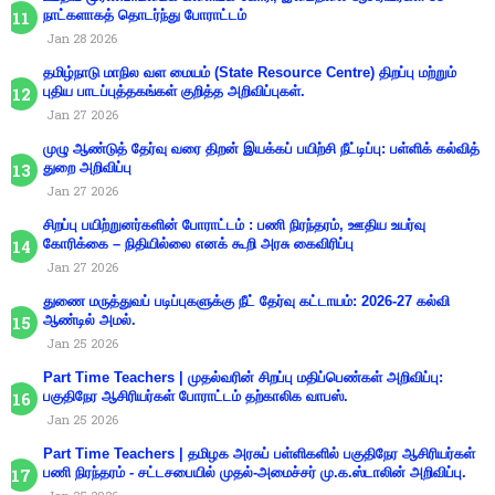
நாட்களாகத் தொடர்ந்து போராட்டம்
Jan 28 2026
தமிழ்நாடு மாநில வள மையம் (State Resource Centre) திறப்பு மற்றும்
புதிய பாடப்புத்தகங்கள் குறித்த அறிவிப்புகள்.
Jan 27 2026
முழு ஆண்டுத் தேர்வு வரை திறன் இயக்கப் பயிற்சி நீட்டிப்பு: பள்ளிக் கல்வித்
துறை அறிவிப்பு
Jan 27 2026
சிறப்பு பயிற்றுனர்களின் போராட்டம் : பணி நிரந்தரம், ஊதிய உயர்வு
கோரிக்கை – நிதியில்லை எனக் கூறி அரசு கைவிரிப்பு
Jan 27 2026
துணை மருத்துவப் படிப்புகளுக்கு நீட் தேர்வு கட்டாயம்: 2026-27 கல்வி
ஆண்டில் அமல்.
Jan 25 2026
Part Time Teachers | முதல்வரின் சிறப்பு மதிப்பெண்கள் அறிவிப்பு:
பகுதிநேர ஆசிரியர்கள் போராட்டம் தற்காலிக வாபஸ்.
Jan 25 2026
Part Time Teachers | தமிழக அரசுப் பள்ளிகளில் பகுதிநேர ஆசிரியர்கள்
பணி நிரந்தரம் - சட்டசபையில் முதல்-அமைச்சர் மு.க.ஸ்டாலின் அறிவிப்பு.