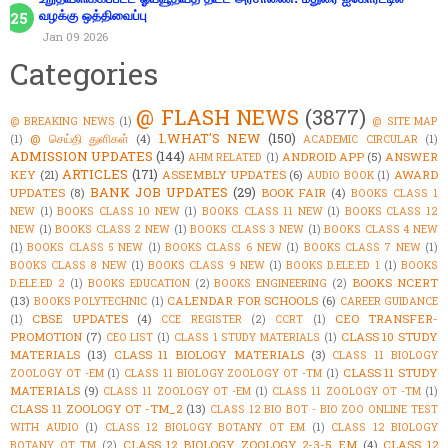
வழக்கு ஒத்திவைப்பு
Jan 09 2026
Categories
@ FLASH NEWS
(3877)
@ BREAKING NEWS
(1)
@ SITE MAP
1.WHAT'S NEW
(150)
@ செய்தி துளிகள்
(4)
(1)
ACADEMIC CIRCULAR
(1)
ADMISSION UPDATES
(144)
ANDROID APP
(5)
ANSWER
AHM RELATED
(1)
ARTICLES
(171)
KEY
(21)
ASSEMBLY UPDATES
(6)
AWARD
AUDIO BOOK
(1)
BANK JOB UPDATES
(29)
UPDATES
(8)
BOOK FAIR
(4)
BOOKS CLASS 1
NEW
(1)
BOOKS CLASS 10 NEW
(1)
BOOKS CLASS 11 NEW
(1)
BOOKS CLASS 12
NEW
(1)
BOOKS CLASS 2 NEW
(1)
BOOKS CLASS 3 NEW
(1)
BOOKS CLASS 4 NEW
(1)
BOOKS CLASS 5 NEW
(1)
BOOKS CLASS 6 NEW
(1)
BOOKS CLASS 7 NEW
(1)
BOOKS CLASS 8 NEW
(1)
BOOKS CLASS 9 NEW
(1)
BOOKS D.ELE.ED 1
(1)
BOOKS
BOOKS NCERT
D.ELE.ED 2
(1)
BOOKS EDUCATION
(2)
BOOKS ENGINEERING
(2)
(13)
CALENDAR FOR SCHOOLS
(6)
BOOKS POLYTECHNIC
(1)
CAREER GUIDANCE
CBSE UPDATES
(4)
CEO TRANSFER-
(1)
CCE REGISTER
(2)
CCRT
(1)
PROMOTION
(7)
CLASS 10 STUDY
CEO LIST
(1)
CLASS 1 STUDY MATERIALS
(1)
MATERIALS
(13)
CLASS 11 BIOLOGY MATERIALS
(3)
CLASS 11 BIOLOGY
CLASS 11 STUDY
ZOOLOGY OT -EM
(1)
CLASS 11 BIOLOGY ZOOLOGY OT -TM
(1)
MATERIALS
(9)
CLASS 11 ZOOLOGY OT -EM
(1)
CLASS 11 ZOOLOGY OT -TM
(1)
CLASS 11 ZOOLOGY OT -TM_2
(13)
CLASS 12 BIO BOT - BIO ZOO ONLINE TEST
WITH AUDIO
(1)
CLASS 12 BIOLOGY BOTANY OT EM
(1)
CLASS 12 BIOLOGY
CLASS 12 BIOLOGY ZOOLOGY 2-3-5 EM
(4)
CLASS 12
BOTANY OT TM
(2)