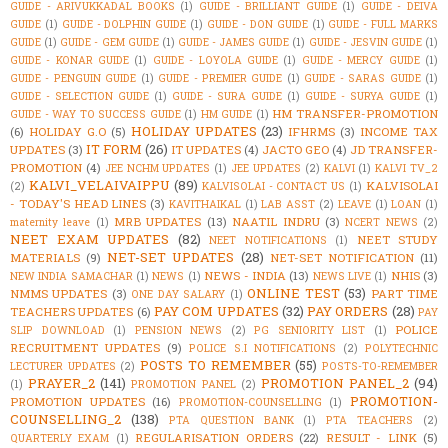
GUIDE - ARIVUKKADAL BOOKS
(1)
GUIDE - BRILLIANT GUIDE
(1)
GUIDE - DEIVA
GUIDE
(1)
GUIDE - DOLPHIN GUIDE
(1)
GUIDE - DON GUIDE
(1)
GUIDE - FULL MARKS
GUIDE
(1)
GUIDE - GEM GUIDE
(1)
GUIDE - JAMES GUIDE
(1)
GUIDE - JESVIN GUIDE
(1)
GUIDE - KONAR GUIDE
(1)
GUIDE - LOYOLA GUIDE
(1)
GUIDE - MERCY GUIDE
(1)
GUIDE - PENGUIN GUIDE
(1)
GUIDE - PREMIER GUIDE
(1)
GUIDE - SARAS GUIDE
(1)
GUIDE - SELECTION GUIDE
(1)
GUIDE - SURA GUIDE
(1)
GUIDE - SURYA GUIDE
(1)
HM TRANSFER-PROMOTION
GUIDE - WAY TO SUCCESS GUIDE
(1)
HM GUIDE
(1)
HOLIDAY UPDATES
(23)
(6)
HOLIDAY G.O
(5)
IFHRMS
(3)
INCOME TAX
IT FORM
(26)
UPDATES
(3)
IT UPDATES
(4)
JACTO GEO
(4)
JD TRANSFER-
PROMOTION
(4)
JEE NCHM UPDATES
(1)
JEE UPDATES
(2)
KALVI
(1)
KALVI TV_2
KALVI_VELAIVAIPPU
(89)
KALVISOLAI
(2)
KALVISOLAI - CONTACT US
(1)
- TODAY'S HEAD LINES
(3)
KAVITHAIKAL
(1)
LAB ASST
(2)
LEAVE
(1)
LOAN
(1)
MRB UPDATES
(13)
NAATIL INDRU
(3)
maternity leave
(1)
NCERT NEWS
(2)
NEET EXAM UPDATES
(82)
NEET STUDY
NEET NOTIFICATIONS
(1)
NET-SET UPDATES
(28)
MATERIALS
(9)
NET-SET NOTIFICATION
(11)
NEWS - INDIA
(13)
NHIS
(3)
NEW INDIA SAMACHAR
(1)
NEWS
(1)
NEWS LIVE
(1)
ONLINE TEST
(53)
NMMS UPDATES
(3)
PART TIME
ONE DAY SALARY
(1)
PAY COM UPDATES
(32)
PAY ORDERS
(28)
TEACHERS UPDATES
(6)
PAY
POLICE
SLIP DOWNLOAD
(1)
PENSION NEWS
(2)
PG SENIORITY LIST
(1)
RECRUITMENT UPDATES
(9)
POLICE S.I NOTIFICATIONS
(2)
POLYTECHNIC
POSTS TO REMEMBER
(55)
LECTURER UPDATES
(2)
POSTS-TO-REMEMBER
PRAYER_2
(141)
PROMOTION PANEL_2
(94)
(1)
PROMOTION PANEL
(2)
PROMOTION-
PROMOTION UPDATES
(16)
PROMOTION-COUNSELLING
(1)
COUNSELLING_2
(138)
PTA QUESTION BANK
(1)
PTA TEACHERS
(2)
REGULARISATION ORDERS
(22)
RESULT - LINK
(5)
QUARTERLY EXAM
(1)