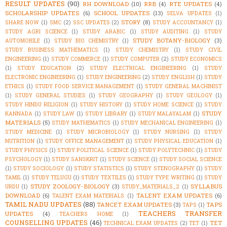
RESULT UPDATES
(90)
RH DOWNLOAD
(10)
RRB
(4)
RTE UPDATES
(4)
SCHOLARSHIP UPDATES
(6)
SCHOOL UPDATES
(13)
SELVA UPDATES
(1)
STORY
(8)
SHARE NOW
(1)
SMC
(2)
SSC UPDATES
(2)
STUDY ACCOUNTANCY
(1)
STUDY AGRI SCIENCE
(1)
STUDY ARABIC
(1)
STUDY AUDITING
(1)
STUDY
STUDY BOTANY-BIOLOGY
(3)
AUTOMOBILE
(1)
STUDY BIO CHEMISTRY
(1)
STUDY BUSINESS MATHEMATICS
(1)
STUDY CHEMISTRY
(1)
STUDY CIVIL
ENGINEERING
(1)
STUDY COMMERCE
(1)
STUDY COMPUTER
(2)
STUDY ECONOMICS
(1)
STUDY EDUCATION
(2)
STUDY ELECTRICAL ENGINEERING
(1)
STUDY
ELECTRONIC ENGINEERING
(1)
STUDY ENGINEERING
(2)
STUDY ENGLISH
(1)
STUDY
ETHICS
(1)
STUDY FOOD SERVICE MANAGEMENT
(1)
STUDY GENERAL MACHINIST
(1)
STUDY GENERAL STUDIES
(1)
STUDY GEOGRAPHY
(1)
STUDY GEOLOGY
(1)
STUDY HINDU RELIGION
(1)
STUDY HISTORY
(1)
STUDY HOME SCIENCE
(1)
STUDY
STUDY
KANNADA
(1)
STUDY LAW
(1)
STUDY LIBRARY
(1)
STUDY MALAYALAM
(1)
MATERIALS
(5)
STUDY MATHEMATICS
(1)
STUDY MECHANICAL ENGINEERING
(1)
STUDY MEDICINE
(1)
STUDY MICROBIOLOGY
(1)
STUDY NURSING
(1)
STUDY
NUTRITION
(1)
STUDY OFFICE MANAGEMENT
(1)
STUDY PHYSICAL EDUCATION
(1)
STUDY PHYSICS
(1)
STUDY POLITICAL SCIENCE
(1)
STUDY POLYTECHNIC
(1)
STUDY
PSYCHOLOGY
(1)
STUDY SANSKRIT
(1)
STUDY SCIENCE
(1)
STUDY SOCIAL SCIENCE
(1)
STUDY SOCIOLOGY
(1)
STUDY STATISTICS
(1)
STUDY STENOGRAPHY
(1)
STUDY
TAMIL
(1)
STUDY TELUGU
(1)
STUDY TEXTILES
(1)
STUDY TYPE WRITING
(1)
STUDY
STUDY ZOOLOGY-BIOLOGY
(3)
SYLLABUS
URDU
(1)
STUDY_MATERIALS_2
(1)
DOWNLOAD
(6)
TALENT EXAM UPDATES
(6)
TALENT EXAM MATERIALS
(1)
TAMIL NADU UPDATES
(88)
TANCET EXAM UPDATES
(3)
TAPS
TAPS
(1)
TEACHERS TRANSFER
UPDATES
(4)
TEACHERS HOME
(1)
COUNSELLING UPDATES
(46)
TET
TECHNICAL EXAM UPDATES
(2)
TET
(1)