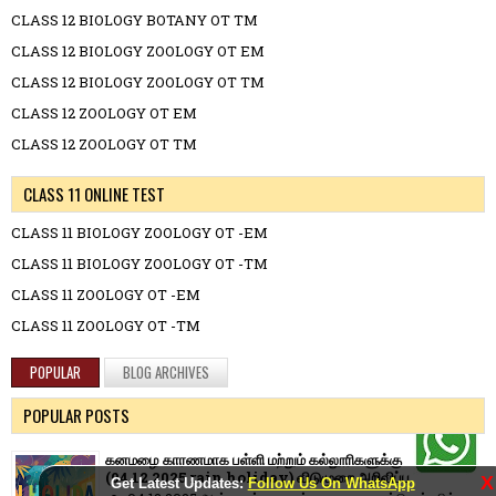
CLASS 12 BIOLOGY BOTANY OT TM
CLASS 12 BIOLOGY ZOOLOGY OT EM
CLASS 12 BIOLOGY ZOOLOGY OT TM
CLASS 12 ZOOLOGY OT EM
CLASS 12 ZOOLOGY OT TM
CLASS 11 ONLINE TEST
CLASS 11 BIOLOGY ZOOLOGY OT -EM
CLASS 11 BIOLOGY ZOOLOGY OT -TM
CLASS 11 ZOOLOGY OT -EM
CLASS 11 ZOOLOGY OT -TM
POPULAR
BLOG ARCHIVES
POPULAR POSTS
கனமழை காரணமாக பள்ளி மற்றும் கல்லூரிகளுக்கு
(04.12.2025 rain holiday) விடுமுறை அறிவிப்பு.
X
Get Latest Updates:
Follow Us On WhatsApp