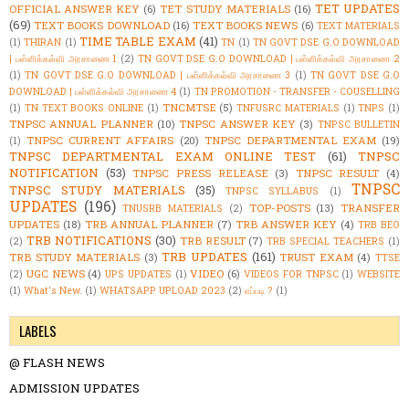
TET UPDATES
OFFICIAL ANSWER KEY
(6)
TET STUDY MATERIALS
(16)
(69)
TEXT BOOKS DOWNLOAD
(16)
TEXT BOOKS NEWS
(6)
TEXT MATERIALS
TIME TABLE EXAM
(41)
(1)
THIRAN
(1)
TN
(1)
TN GOVT DSE G.O DOWNLOAD
| பள்ளிக்கல்வி அரசாணை 1
(2)
TN GOVT DSE G.O DOWNLOAD | பள்ளிக்கல்வி அரசாணை 2
(1)
TN GOVT DSE G.O DOWNLOAD | பள்ளிக்கல்வி அரசாணை 3
(1)
TN GOVT DSE G.O
DOWNLOAD | பள்ளிக்கல்வி அரசாணை 4
(1)
TN PROMOTION - TRANSFER - COUSELLING
TNCMTSE
(5)
(1)
TN TEXT BOOKS ONLINE
(1)
TNFUSRC MATERIALS
(1)
TNPS
(1)
TNPSC ANNUAL PLANNER
(10)
TNPSC ANSWER KEY
(3)
TNPSC BULLETIN
TNPSC CURRENT AFFAIRS
(20)
TNPSC DEPARTMENTAL EXAM
(19)
(1)
TNPSC DEPARTMENTAL EXAM ONLINE TEST
(61)
TNPSC
NOTIFICATION
(53)
TNPSC PRESS RELEASE
(3)
TNPSC RESULT
(4)
TNPSC
TNPSC STUDY MATERIALS
(35)
TNPSC SYLLABUS
(1)
UPDATES
(196)
TOP-POSTS
(13)
TRANSFER
TNUSRB MATERIALS
(2)
UPDATES
(18)
TRB ANNUAL PLANNER
(7)
TRB ANSWER KEY
(4)
TRB BEO
TRB NOTIFICATIONS
(30)
TRB RESULT
(7)
(2)
TRB SPECIAL TEACHERS
(1)
TRB UPDATES
(161)
TRB STUDY MATERIALS
(3)
TRUST EXAM
(4)
TTSE
UGC NEWS
(4)
VIDEO
(6)
(2)
UPS UPDATES
(1)
VIDEOS FOR TNPSC
(1)
WEBSITE
(1)
What's New.
(1)
WHATSAPP UPLOAD 2023
(2)
எப்படி ?
(1)
LABELS
@ FLASH NEWS
ADMISSION UPDATES