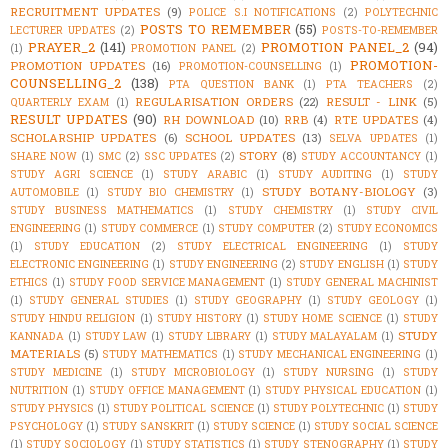
RECRUITMENT UPDATES
(9)
POLICE S.I NOTIFICATIONS
(2)
POLYTECHNIC
POSTS TO REMEMBER
(55)
LECTURER UPDATES
(2)
POSTS-TO-REMEMBER
PRAYER_2
(141)
PROMOTION PANEL_2
(94)
(1)
PROMOTION PANEL
(2)
PROMOTION-
PROMOTION UPDATES
(16)
PROMOTION-COUNSELLING
(1)
COUNSELLING_2
(138)
PTA QUESTION BANK
(1)
PTA TEACHERS
(2)
REGULARISATION ORDERS
(22)
RESULT - LINK
(5)
QUARTERLY EXAM
(1)
RESULT UPDATES
(90)
RH DOWNLOAD
(10)
RRB
(4)
RTE UPDATES
(4)
SCHOLARSHIP UPDATES
(6)
SCHOOL UPDATES
(13)
SELVA UPDATES
(1)
STORY
(8)
SHARE NOW
(1)
SMC
(2)
SSC UPDATES
(2)
STUDY ACCOUNTANCY
(1)
STUDY AGRI SCIENCE
(1)
STUDY ARABIC
(1)
STUDY AUDITING
(1)
STUDY
STUDY BOTANY-BIOLOGY
(3)
AUTOMOBILE
(1)
STUDY BIO CHEMISTRY
(1)
STUDY BUSINESS MATHEMATICS
(1)
STUDY CHEMISTRY
(1)
STUDY CIVIL
ENGINEERING
(1)
STUDY COMMERCE
(1)
STUDY COMPUTER
(2)
STUDY ECONOMICS
(1)
STUDY EDUCATION
(2)
STUDY ELECTRICAL ENGINEERING
(1)
STUDY
ELECTRONIC ENGINEERING
(1)
STUDY ENGINEERING
(2)
STUDY ENGLISH
(1)
STUDY
ETHICS
(1)
STUDY FOOD SERVICE MANAGEMENT
(1)
STUDY GENERAL MACHINIST
(1)
STUDY GENERAL STUDIES
(1)
STUDY GEOGRAPHY
(1)
STUDY GEOLOGY
(1)
STUDY HINDU RELIGION
(1)
STUDY HISTORY
(1)
STUDY HOME SCIENCE
(1)
STUDY
STUDY
KANNADA
(1)
STUDY LAW
(1)
STUDY LIBRARY
(1)
STUDY MALAYALAM
(1)
MATERIALS
(5)
STUDY MATHEMATICS
(1)
STUDY MECHANICAL ENGINEERING
(1)
STUDY MEDICINE
(1)
STUDY MICROBIOLOGY
(1)
STUDY NURSING
(1)
STUDY
NUTRITION
(1)
STUDY OFFICE MANAGEMENT
(1)
STUDY PHYSICAL EDUCATION
(1)
STUDY PHYSICS
(1)
STUDY POLITICAL SCIENCE
(1)
STUDY POLYTECHNIC
(1)
STUDY
PSYCHOLOGY
(1)
STUDY SANSKRIT
(1)
STUDY SCIENCE
(1)
STUDY SOCIAL SCIENCE
(1)
STUDY SOCIOLOGY
(1)
STUDY STATISTICS
(1)
STUDY STENOGRAPHY
(1)
STUDY