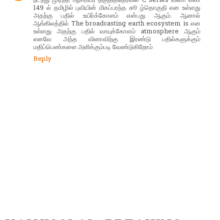
149 ல் தமிழில் புவியின் மிகப்பரந்த சுூ ழ்தொகுதி என உள்ளது
அதற்கு பதில் உயிர்க்கோளம் என்பது ஆகும். ஆனால்
ஆங்கிலத்தில் The broadcasting earth ecosystem is என
உள்ளது அதற்கு பதில் வாயுக்கோளம் atmosphere ஆகும்
என‌வே அந்த வினாவிற்கு இரண்டு பதில்களுக்கும்
மதிப்பெண்களை அளிக்கும்படி வேண்டுகிறோம்
Reply