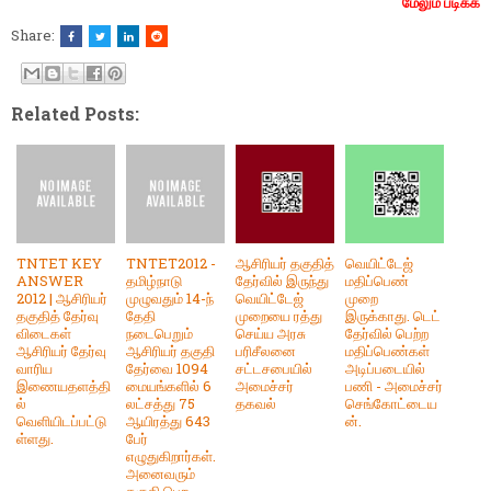
மேலும் படிக்க
Share:
Related Posts:
TNTET KEY
TNTET2012 -
ஆசிரியர் தகுதித்
வெயிட்டேஜ்
ANSWER
தமிழ்நாடு
தேர்வில் இருந்து
மதிப்பெண்
2012 | ஆசிரியர்
முழுவதும் 14-ந்
வெயிட்டேஜ்
முறை
தகுதித் தேர்வு
தேதி
முறையை ரத்து
இருக்காது. டெட்
விடைகள்
நடைபெறும்
செய்ய அரசு
தேர்வில் பெற்ற
ஆசிரியர் தேர்வு
ஆசிரியர் தகுதி
பரிசீலனை
மதிப்பெண்கள்
வாரிய
தேர்வை 1094
சட்டசபையில்
அடிப்படையில்
இணையதளத்தி
மையங்களில் 6
அமைச்சர்
பணி - அமைச்சர்
ல்
லட்சத்து 75
தகவல்
செங்கோட்டைய
வெளியிடப்பட்டு
ஆயிரத்து 643
ன்.
ள்ளது.
பேர்
எழுதுகிறார்கள்.
அனைவரும்
தகுதி பெற