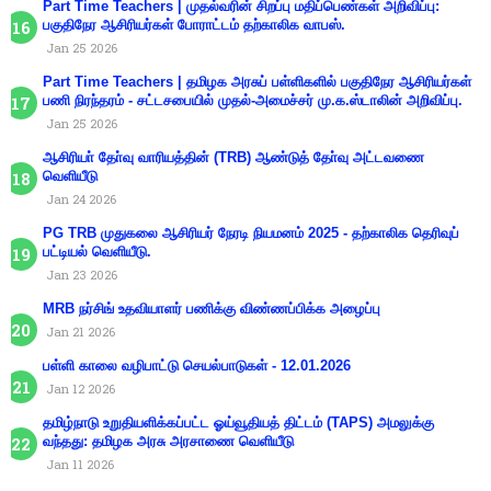
Part Time Teachers | முதல்வரின் சிறப்பு மதிப்பெண்கள் அறிவிப்பு:
பகுதிநேர ஆசிரியர்கள் போராட்டம் தற்காலிக வாபஸ்.
Jan 25 2026
Part Time Teachers | தமிழக அரசுப் பள்ளிகளில் பகுதிநேர ஆசிரியர்கள்
பணி நிரந்தரம் - சட்டசபையில் முதல்-அமைச்சர் மு.க.ஸ்டாலின் அறிவிப்பு.
Jan 25 2026
ஆசிரியா் தோ்வு வாரியத்தின் (TRB) ஆண்டுத் தோ்வு அட்டவணை
வெளியீடு
Jan 24 2026
PG TRB முதுகலை ஆசிரியர் நேரடி நியமனம் 2025 - தற்காலிக தெரிவுப்
பட்டியல் வெளியீடு.
Jan 23 2026
MRB நர்சிங் உதவியாளர் பணிக்கு விண்ணப்பிக்க அழைப்பு
Jan 21 2026
பள்ளி காலை வழிபாட்டு செயல்பாடுகள் - 12.01.2026
Jan 12 2026
தமிழ்நாடு உறுதியளிக்கப்பட்ட ஓய்வூதியத் திட்டம் (TAPS) அமலுக்கு
வந்தது: தமிழக அரசு அரசாணை வெளியீடு
Jan 11 2026