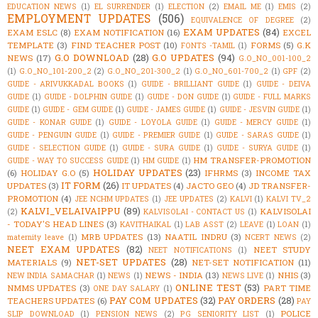
EDUCATION NEWS
(1)
EL SURRENDER
(1)
ELECTION
(2)
EMAIL ME
(1)
EMIS
(2)
EMPLOYMENT UPDATES
(506)
EQUIVALENCE OF DEGREE
(2)
EXAM UPDATES
(84)
EXAM ESLC
(8)
EXAM NOTIFICATION
(16)
EXCEL
TEMPLATE
(3)
FIND TEACHER POST
(10)
FORMS
(5)
G.K
FONTS -TAMIL
(1)
G.O DOWNLOAD
(28)
G.O UPDATES
(94)
NEWS
(17)
G.O_NO_001-100_2
(1)
G.O_NO_101-200_2
(2)
G.O_NO_201-300_2
(1)
G.O_NO_601-700_2
(1)
GPF
(2)
GUIDE - ARIVUKKADAL BOOKS
(1)
GUIDE - BRILLIANT GUIDE
(1)
GUIDE - DEIVA
GUIDE
(1)
GUIDE - DOLPHIN GUIDE
(1)
GUIDE - DON GUIDE
(1)
GUIDE - FULL MARKS
GUIDE
(1)
GUIDE - GEM GUIDE
(1)
GUIDE - JAMES GUIDE
(1)
GUIDE - JESVIN GUIDE
(1)
GUIDE - KONAR GUIDE
(1)
GUIDE - LOYOLA GUIDE
(1)
GUIDE - MERCY GUIDE
(1)
GUIDE - PENGUIN GUIDE
(1)
GUIDE - PREMIER GUIDE
(1)
GUIDE - SARAS GUIDE
(1)
GUIDE - SELECTION GUIDE
(1)
GUIDE - SURA GUIDE
(1)
GUIDE - SURYA GUIDE
(1)
HM TRANSFER-PROMOTION
GUIDE - WAY TO SUCCESS GUIDE
(1)
HM GUIDE
(1)
HOLIDAY UPDATES
(23)
(6)
HOLIDAY G.O
(5)
IFHRMS
(3)
INCOME TAX
IT FORM
(26)
UPDATES
(3)
IT UPDATES
(4)
JACTO GEO
(4)
JD TRANSFER-
PROMOTION
(4)
JEE NCHM UPDATES
(1)
JEE UPDATES
(2)
KALVI
(1)
KALVI TV_2
KALVI_VELAIVAIPPU
(89)
KALVISOLAI
(2)
KALVISOLAI - CONTACT US
(1)
- TODAY'S HEAD LINES
(3)
KAVITHAIKAL
(1)
LAB ASST
(2)
LEAVE
(1)
LOAN
(1)
MRB UPDATES
(13)
NAATIL INDRU
(3)
maternity leave
(1)
NCERT NEWS
(2)
NEET EXAM UPDATES
(82)
NEET STUDY
NEET NOTIFICATIONS
(1)
NET-SET UPDATES
(28)
MATERIALS
(9)
NET-SET NOTIFICATION
(11)
NEWS - INDIA
(13)
NHIS
(3)
NEW INDIA SAMACHAR
(1)
NEWS
(1)
NEWS LIVE
(1)
ONLINE TEST
(53)
NMMS UPDATES
(3)
PART TIME
ONE DAY SALARY
(1)
PAY COM UPDATES
(32)
PAY ORDERS
(28)
TEACHERS UPDATES
(6)
PAY
POLICE
SLIP DOWNLOAD
(1)
PENSION NEWS
(2)
PG SENIORITY LIST
(1)