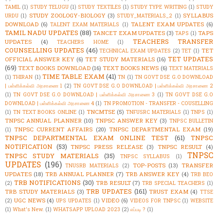
TAMIL
(1)
STUDY TELUGU
(1)
STUDY TEXTILES
(1)
STUDY TYPE WRITING
(1)
STUDY
STUDY ZOOLOGY-BIOLOGY
(3)
SYLLABUS
URDU
(1)
STUDY_MATERIALS_2
(1)
DOWNLOAD
(6)
TALENT EXAM UPDATES
(6)
TALENT EXAM MATERIALS
(1)
TAMIL NADU UPDATES
(88)
TANCET EXAM UPDATES
(3)
TAPS
TAPS
(1)
TEACHERS TRANSFER
UPDATES
(4)
TEACHERS HOME
(1)
COUNSELLING UPDATES
(46)
TET
TECHNICAL EXAM UPDATES
(2)
TET
(1)
TET UPDATES
OFFICIAL ANSWER KEY
(6)
TET STUDY MATERIALS
(16)
(69)
TEXT BOOKS DOWNLOAD
(16)
TEXT BOOKS NEWS
(6)
TEXT MATERIALS
TIME TABLE EXAM
(41)
(1)
THIRAN
(1)
TN
(1)
TN GOVT DSE G.O DOWNLOAD
| பள்ளிக்கல்வி அரசாணை 1
(2)
TN GOVT DSE G.O DOWNLOAD | பள்ளிக்கல்வி அரசாணை 2
(1)
TN GOVT DSE G.O DOWNLOAD | பள்ளிக்கல்வி அரசாணை 3
(1)
TN GOVT DSE G.O
DOWNLOAD | பள்ளிக்கல்வி அரசாணை 4
(1)
TN PROMOTION - TRANSFER - COUSELLING
TNCMTSE
(5)
(1)
TN TEXT BOOKS ONLINE
(1)
TNFUSRC MATERIALS
(1)
TNPS
(1)
TNPSC ANNUAL PLANNER
(10)
TNPSC ANSWER KEY
(3)
TNPSC BULLETIN
TNPSC CURRENT AFFAIRS
(20)
TNPSC DEPARTMENTAL EXAM
(19)
(1)
TNPSC DEPARTMENTAL EXAM ONLINE TEST
(61)
TNPSC
NOTIFICATION
(53)
TNPSC PRESS RELEASE
(3)
TNPSC RESULT
(4)
TNPSC
TNPSC STUDY MATERIALS
(35)
TNPSC SYLLABUS
(1)
UPDATES
(196)
TOP-POSTS
(13)
TRANSFER
TNUSRB MATERIALS
(2)
UPDATES
(18)
TRB ANNUAL PLANNER
(7)
TRB ANSWER KEY
(4)
TRB BEO
TRB NOTIFICATIONS
(30)
TRB RESULT
(7)
(2)
TRB SPECIAL TEACHERS
(1)
TRB UPDATES
(161)
TRB STUDY MATERIALS
(3)
TRUST EXAM
(4)
TTSE
UGC NEWS
(4)
VIDEO
(6)
(2)
UPS UPDATES
(1)
VIDEOS FOR TNPSC
(1)
WEBSITE
(1)
What's New.
(1)
WHATSAPP UPLOAD 2023
(2)
எப்படி ?
(1)