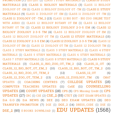
PROMOTION
(7)
CLASS 10 STUDY
CEO LIST
(1)
CLASS 1 STUDY MATERIALS
(1)
MATERIALS
(13)
CLASS 11 BIOLOGY MATERIALS
(3)
CLASS 11 BIOLOGY
CLASS 11 STUDY
ZOOLOGY OT -EM
(1)
CLASS 11 BIOLOGY ZOOLOGY OT -TM
(1)
MATERIALS
(9)
CLASS 11 ZOOLOGY OT -EM
(1)
CLASS 11 ZOOLOGY OT -TM
(1)
CLASS 11 ZOOLOGY OT -TM_2
(13)
CLASS 12 BIO BOT - BIO ZOO ONLINE TEST
WITH AUDIO
(1)
CLASS 12 BIOLOGY BOTANY OT EM
(1)
CLASS 12 BIOLOGY
CLASS 12 BIOLOGY ZOOLOGY 2-3-5 EM
(4)
CLASS 12
BOTANY OT TM
(2)
BIOLOGY ZOOLOGY 2-3-5 TM
(4)
CLASS 12 BIOLOGY ZOOLOGY OT EM
(1)
CLASS 12 STUDY MATERIALS
(15)
CLASS 12 BIOLOGY ZOOLOGY OT TM
(1)
CLASS 12 ZOOLOGY 2-3-5 EM
(4)
CLASS 12 ZOOLOGY 2-3-5 TM
(4)
CLASS 12
ZOOLOGY OT EM
(1)
CLASS 12 ZOOLOGY OT TM
(1)
CLASS 12 ZOOLOGY TM
(1)
CLASS 2 STUDY MATERIALS
(1)
CLASS 3 STUDY MATERIALS
(1)
CLASS 4 STUDY
MATERIALS
(1)
CLASS 5 STUDY MATERIALS
(1)
CLASS 6 STUDY MATERIALS
(2)
CLASS 9 STUDY
CLASS 7 STUDY MATERIALS
(2)
CLASS 8 STUDY MATERIALS
(2)
MATERIALS
(3)
CLASS_11_BIO_ZOO_OT_TM_2
(12)
CLASS_11_OT
(4)
CLASS_12_BIO_BOT_OT_EM_2
(10)
CLASS_12_BIO_BOT_OT_TM_2
(10)
CLASS_12_BIO_ZOO_OT_TEM_2
(12)
CLASS_12_OT
(6)
CLASS_12_ZOO_OT_TEM_2
(13)
CLASS_12_ZOOLOGY_TM
(3)
CMAT
COLLEGE UPDATES
(25)
COACHING CENTRES
(7)
UPDATES
(1)
COUNSELLING
COMPUTER TEACHERS UPDATES
(11)
CoSE
(11)
UPDATES
(28)
COURT UPDATES
(28)
CPS
CPS
(5)
CPS Missing Credit
(1)
UPDATES
(27)
CSE_2
(55)
CTET
(3)
CRC
(1)
CSE
(2)
CUET EXAM UPDATES
(1)
D.A G.O
(5)
D.A NEWS
(8)
DEE
(11)
DEO EXAM UPDATES
(21)
DEO
TRANSFER-PROMOTION
(7)
DGE_2
(14)
DGE
(1)
DRESS_CODE
(1)
DSE
(1)
EDU UPDATES
(1568)
DSE_2
(85)
E-BOOKS DOWNLOAD
(1)