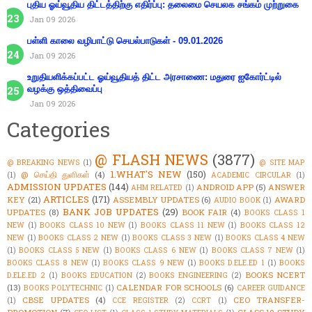
புதிய ஓய்வூதிய திட்டத்திற்கு எதிர்ப்பு: தலைமை செயலக சங்கம் முற்றுகை
Jan 09 2026
பள்ளி காலை வழிபாட்டு செயல்பாடுகள் - 09.01.2026
Jan 09 2026
உறுதியளிக்கப்பட்ட ஓய்வூதியத் திட்ட அரசாணை: மதுரை ஐகோர்ட்டில்
வழக்கு ஒத்திவைப்பு
Jan 09 2026
Categories
@ FLASH NEWS
(3877)
@ BREAKING NEWS
(1)
@ SITE MAP
1.WHAT'S NEW
(150)
@ செய்தி துளிகள்
(4)
(1)
ACADEMIC CIRCULAR
(1)
ADMISSION UPDATES
(144)
ANDROID APP
(5)
ANSWER
AHM RELATED
(1)
ARTICLES
(171)
KEY
(21)
ASSEMBLY UPDATES
(6)
AWARD
AUDIO BOOK
(1)
BANK JOB UPDATES
(29)
UPDATES
(8)
BOOK FAIR
(4)
BOOKS CLASS 1
NEW
(1)
BOOKS CLASS 10 NEW
(1)
BOOKS CLASS 11 NEW
(1)
BOOKS CLASS 12
NEW
(1)
BOOKS CLASS 2 NEW
(1)
BOOKS CLASS 3 NEW
(1)
BOOKS CLASS 4 NEW
(1)
BOOKS CLASS 5 NEW
(1)
BOOKS CLASS 6 NEW
(1)
BOOKS CLASS 7 NEW
(1)
BOOKS CLASS 8 NEW
(1)
BOOKS CLASS 9 NEW
(1)
BOOKS D.ELE.ED 1
(1)
BOOKS
BOOKS NCERT
D.ELE.ED 2
(1)
BOOKS EDUCATION
(2)
BOOKS ENGINEERING
(2)
(13)
CALENDAR FOR SCHOOLS
(6)
BOOKS POLYTECHNIC
(1)
CAREER GUIDANCE
CBSE UPDATES
(4)
CEO TRANSFER-
(1)
CCE REGISTER
(2)
CCRT
(1)