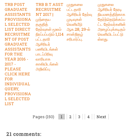
TRB POST
TRB B.T ASST
முதுகலை
முதுகலை
GRADUATE
RECRUITME
பட்டதாரி
ஆசிரியர் நேரடி
ASSISTANTS
NT 2017 |
ஆசிரியர் தேர்வு
நியமனத்திற்காக
PROVISIONA
முந்தைய
முடிவுகள்
தேர்ந்தெடுக்கப்ப
L SELECTED
தகுதித்
வெளியீடு
ட்ட தேர்வர்களின்
LIST DIRECT
தேர்வுகள் மூலம்
ஆக.28, 29-ல்
அழைப்புக்கடிதம்
RECRUITME
நிரப்பப்படும் 1,114
சான்றிதழ்
வெளியிடப்பட்டு
NT OF POST
பட்டதாரி
சரிபார்ப்பு.
ள்ளது.
GRADUATE
ஆசிரியர்
ASSISTANTS
பணியிடங்கள்
FOR THE
பாடப்பிரிவு
YEAR 2016 -
வாரியாக
2017 -
காலியிடங்கள்
PLEASE
அறிவிப்பு
CLICK HERE
FOR
INDIVIDUAL
QUERY,
PROVISIONA
L SELECTED
LIST
Pages (150)
1
2
3
4
Next
21 comments: