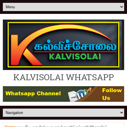
KALVISOLAI WHATSAPP
Home
» » டி.இ.டி. மறு தேர்வு முடிவுகள் தயாரிக்கும் பணி 95 சதவீதம்