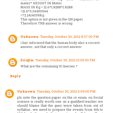
meter* HEIGHT IN Meter
MASS IN Kg = 21.6*1.8288*1.8288
=21.6*3.34450944
=72.2414039Kg
This option is not given in the QN paper
Therefore TRB answer is wrong
Unknown
Tuesday, October 30, 2012 8:07:00 PM
i hav informed that the human body also a correct
answer...not that only a correct answer
$rir@m
Tuesday, October 30, 2012 10:05:00 PM
What are the remaining 15 Queries ?
Reply
Unknown
Tuesday, October 30, 2012 6:09:00 PM
pls note the question paper on the re exam on Social
science is really worth one. as a qualified teacher we
should blame that the ques were taken from out of
syllabus.. we need to prepare the events from 6th to