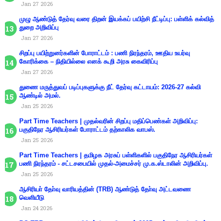
Jan 27 2026
முழு ஆண்டுத் தேர்வு வரை திறன் இயக்கப் பயிற்சி நீட்டிப்பு: பள்ளிக் கல்வித்
துறை அறிவிப்பு
Jan 27 2026
சிறப்பு பயிற்றுனர்களின் போராட்டம் : பணி நிரந்தரம், ஊதிய உயர்வு
கோரிக்கை – நிதியில்லை எனக் கூறி அரசு கைவிரிப்பு
Jan 27 2026
துணை மருத்துவப் படிப்புகளுக்கு நீட் தேர்வு கட்டாயம்: 2026-27 கல்வி
ஆண்டில் அமல்.
Jan 25 2026
Part Time Teachers | முதல்வரின் சிறப்பு மதிப்பெண்கள் அறிவிப்பு:
பகுதிநேர ஆசிரியர்கள் போராட்டம் தற்காலிக வாபஸ்.
Jan 25 2026
Part Time Teachers | தமிழக அரசுப் பள்ளிகளில் பகுதிநேர ஆசிரியர்கள்
பணி நிரந்தரம் - சட்டசபையில் முதல்-அமைச்சர் மு.க.ஸ்டாலின் அறிவிப்பு.
Jan 25 2026
ஆசிரியா் தோ்வு வாரியத்தின் (TRB) ஆண்டுத் தோ்வு அட்டவணை
வெளியீடு
Jan 24 2026