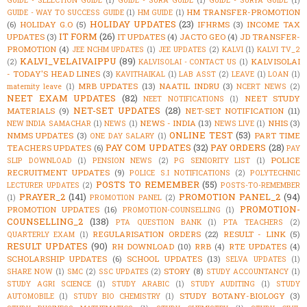
GUIDE - SELECTION GUIDE
(1)
GUIDE - SURA GUIDE
(1)
GUIDE - SURYA GUIDE
(1)
HM TRANSFER-PROMOTION
GUIDE - WAY TO SUCCESS GUIDE
(1)
HM GUIDE
(1)
HOLIDAY UPDATES
(23)
(6)
HOLIDAY G.O
(5)
IFHRMS
(3)
INCOME TAX
IT FORM
(26)
UPDATES
(3)
IT UPDATES
(4)
JACTO GEO
(4)
JD TRANSFER-
PROMOTION
(4)
JEE NCHM UPDATES
(1)
JEE UPDATES
(2)
KALVI
(1)
KALVI TV_2
KALVI_VELAIVAIPPU
(89)
KALVISOLAI
(2)
KALVISOLAI - CONTACT US
(1)
- TODAY'S HEAD LINES
(3)
KAVITHAIKAL
(1)
LAB ASST
(2)
LEAVE
(1)
LOAN
(1)
MRB UPDATES
(13)
NAATIL INDRU
(3)
maternity leave
(1)
NCERT NEWS
(2)
NEET EXAM UPDATES
(82)
NEET STUDY
NEET NOTIFICATIONS
(1)
NET-SET UPDATES
(28)
MATERIALS
(9)
NET-SET NOTIFICATION
(11)
NEWS - INDIA
(13)
NHIS
(3)
NEW INDIA SAMACHAR
(1)
NEWS
(1)
NEWS LIVE
(1)
ONLINE TEST
(53)
NMMS UPDATES
(3)
PART TIME
ONE DAY SALARY
(1)
PAY COM UPDATES
(32)
PAY ORDERS
(28)
TEACHERS UPDATES
(6)
PAY
POLICE
SLIP DOWNLOAD
(1)
PENSION NEWS
(2)
PG SENIORITY LIST
(1)
RECRUITMENT UPDATES
(9)
POLICE S.I NOTIFICATIONS
(2)
POLYTECHNIC
POSTS TO REMEMBER
(55)
LECTURER UPDATES
(2)
POSTS-TO-REMEMBER
PRAYER_2
(141)
PROMOTION PANEL_2
(94)
(1)
PROMOTION PANEL
(2)
PROMOTION-
PROMOTION UPDATES
(16)
PROMOTION-COUNSELLING
(1)
COUNSELLING_2
(138)
PTA QUESTION BANK
(1)
PTA TEACHERS
(2)
REGULARISATION ORDERS
(22)
RESULT - LINK
(5)
QUARTERLY EXAM
(1)
RESULT UPDATES
(90)
RH DOWNLOAD
(10)
RRB
(4)
RTE UPDATES
(4)
SCHOLARSHIP UPDATES
(6)
SCHOOL UPDATES
(13)
SELVA UPDATES
(1)
STORY
(8)
SHARE NOW
(1)
SMC
(2)
SSC UPDATES
(2)
STUDY ACCOUNTANCY
(1)
STUDY AGRI SCIENCE
(1)
STUDY ARABIC
(1)
STUDY AUDITING
(1)
STUDY
STUDY BOTANY-BIOLOGY
(3)
AUTOMOBILE
(1)
STUDY BIO CHEMISTRY
(1)