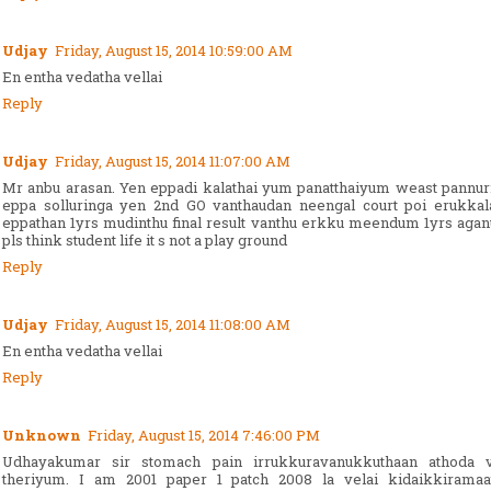
Udjay
Friday, August 15, 2014 10:59:00 AM
En entha vedatha vellai
Reply
Udjay
Friday, August 15, 2014 11:07:00 AM
Mr anbu arasan. Yen eppadi kalathai yum panatthaiyum weast pannur
eppa solluringa yen 2nd GO vanthaudan neengal court poi erukka
eppathan 1yrs mudinthu final result vanthu erkku meendum 1yrs aga
pls think student life it s not a play ground
Reply
Udjay
Friday, August 15, 2014 11:08:00 AM
En entha vedatha vellai
Reply
Unknown
Friday, August 15, 2014 7:46:00 PM
Udhayakumar sir stomach pain irrukkuravanukkuthaan athoda v
theriyum. I am 2001 paper 1 patch 2008 la velai kidaikkiramaat