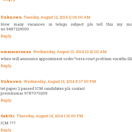
Unknown
Tuesday, August 12, 2014 11:06:00 AM
How many vacances in telugu subject pls tell this my mo
no.9487229003
Reply
umasaravanan
Wednesday, August 13, 2014 10:41:00 AM
when will announce appointment order?vera court problam varathu ill
Reply
Unknown
Wednesday, August 13, 2014 8:37:00 PM
tet paper 2 passed ICM candidates plz contact
premkumar 9787070209
Reply
Sakthi
Thursday, August 14, 2014 1:16:00 PM
ICM ???
Reply