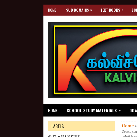
»
»
HOME
SUB DOMAINS
TEXT BOOKS
SC
»
HOME
SCHOOL STUDY MATERIALS
DO
LABELS
Home
»
தேர்வு 
@ FLASH NEWS
பள்ளிக்க