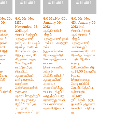
 No. 5Dt:
G.O. Ms. No.
G.O Ms.No. 6Dt:
G.O. Ms. No.
 09,
121Dt:
January 09,
4Dt: January 06,
ி
November 28,
2012|
2012|அதி
 நலம்,
2011|ஆதி
ஆதிதிராவிடர்
திராவிடர் நலம்,
்ளிகள்,
திராவிடர் மற்றும்
மற்றும்
ஆதி திராவிடர்
விடர்
பழங்குடியினர்
பழங்குடியினர் நலம்
மற்றும்
ையின்
நலம், 2011-12 ஆம்
- கல்வி – சுயநிதிக்
பழங்குடியினர்
்ஙகி
ஆண்டு மானியக்
கல்வி
பயன்பெறும்
79 ஆதி
கோரிக்கை புதிய
நிறுவனங்களில்
வகையில் 2011-12
 நலப்
அறிவுப்புகள், 95
அரசு ஒதுக்கீடு
ஆம் ஆண்டிற்கான
க்கு
விழுக்காட்டிற்கு
செய்யும் இலவச /
மாநில அரசின்
்
மேல் தேர்ச்சி
கட்டண
சிறப்பு
காட்டும் ஆதி
இருக்கைகளில்
நிதியுதவியின் கீழ்
்கு
திராவிடர்,
பயிலும்
ரூ.25.00 கோடியில்
 கோடி
பழங்குடியினர்
ஆதிதிராவிடர் /
(ரூபாய்
நிதி
உண்டி உறைவிட
பழங்குடியினர்
இருபத்தைந்து
 -
உயர்நிலை,
மாணவ /
கோடி மட்டும்)
்
மேல்நிலைப்பள்ளி
மாணவியர்க்கு
செயல்படுத்தப்பட
்படுகின்
தலைமை
கட்டாய, திருப்பி
வுள்ள புதிய
ஆசிரியர்களுக்கும்
செலுத்தப்படாத
பயிற்சித்
100 விழுக்காடு
அனைத்து கல்வி
திட்டங்கள் - நிதி
தேர்ச்சி காட்டும்
கட்டணங்களை
ஒப்பளிப்பு ஆணை
பட்டதாரி,
வழங்கி ஆணை.
வெளியிடப்படுகிற
முதுகலைப்பட்டதா
து.