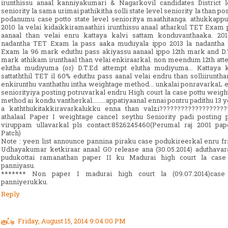
irunthissu anaal kanniyakumari & Nagarkovil candidates District l
seniority la sama urimai pathikitha solli state level seniority la than po
podanumu case potto state level senioritya maathitanga. athukkapp
2010 la velai kidaikkiramaathiri irunthissu anaal atharkul TET Exam 
aanaal than velai enru kattaya kalvi sattam konduvanthaaka. 201
nadantha TET Exam la pass aaka muduyala ippo 2013 la nadantha
Exam la 96 mark eduthu pass akiyassu aanaal ippo 12th mark and D.
mark athikam irunthaal than velai enkiraarkal. non meendum 12th att
elutha mudiyuma (or) D.T.Ed attempt elutha mudiyuma... Kattaya k
sattaththil TET il 60% eduthu pass aanal velai endru than solliiruntha
enkirunthu vanthathu intha weightage method... unkalai ponravarkaL 
seniorityiya posting potruvarkal endru High court la case pottu weig
method ai kondu vantherkal.........appatiyaanal ennai pontru padithu 13 
a kaththukitakkiravarkalukku enna than valzi???????????????????
athalaal Paper I weightage cancel seythu Seniority padi posting 
viruppam ullavarkal pls contact:8526245460(Perumal raj 2001 pap
Patch)
Note : yeen list announce pannina piraku case podukireerkal enru fr
Udhayakumar ketkiraar anaal GO release ana (30.05.2014) aduthava
pudukottai ramanathan paper II ku Madurai high court la case 
panniyasu.
******* Non paper I madurai high court la (09.07.2014)case 
panniyerukku.
Reply
குட்டி
Friday, August 15, 2014 9:04:00 PM