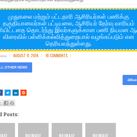
முதுகலை மற்றும் பட்டதாரி ஆசிரியர்கள் பணிக்கு
தகுதியானவர்கள் பட்டியலை, ஆசிரியர் தேர்வு வாரியம்
ியிட்டதை தொடர்ந்து இவர்களுக்கான பணி நியமன
விரைவில் பள்ளிக்கல்வித்துறையால் வழங்கப்படும் என
தெரியவந்துள்ளது.
சோலை
AUGUST 11, 2014
16 COMMENTS
LL OTHER NEWS
விரிவா
d Posts: