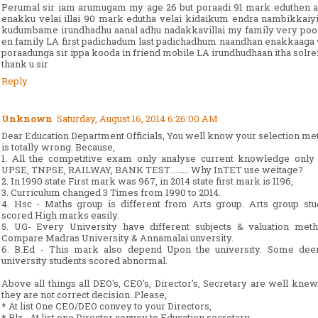
Perumal sir iam arumugam my age 26 but poraadi 91 mark eduthen a
enakku velai illai 90 mark edutha velai kidaikum endra nambikkaiyi
kudumbame irundhadhu aanal adhu nadakkavillai my family very poor
en family LA first padichadum last padichadhum naandhan enakkaaga
poraadunga sir ippa kooda in friend mobile LA irundhudhaan itha solre
thank u sir
Reply
Unknown
Saturday, August 16, 2014 6:26:00 AM
Dear Education Department Officials, You well know your selection me
is totally wrong. Because,
1. All the competitive exam only analyse current knowledge only 
UPSE, TNPSE, RAILWAY, BANK TEST......... Why InTET use weitage?
2. In 1990 state First mark was 967, in 2014 state first mark is 1196,
3. Curriculum changed 3 Times from 1990 to 2014.
4. Hsc - Maths group is different from Arts group. Arts group stu
scored High marks easily.
5. UG- Every University have different subjects & valuation meth
Compare Madras University & Annamalai unversity.
6. B.Ed - This mark also depend Upon the university. Some de
university students scored abnormal.
Above all things all DEO's, CEO's, Director's, Secretary are well knew
they are not correct decision. Please,
* At list One CEO/DEO convey to your Directors,
* Plz , At list one Director convey to Education secretary.