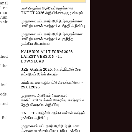
anal
l en
பணியிலுள்ள ஆசிரியர்களுக்கான
 sir
TNTET 2026 அறிவிக்கை முழு விவரம்
 vum
முதுகலை பட்டதாரி ஆசிரியர்களுக்கான
n sir
பணி நியமனக் கலந்தாய்வு தேதி அறிவிப்பு
முதுகலை பட்டதாரி ஆசிரியர்களுக்கான
பணி நியமனக் கலந்தாய்வு குறித்த
முக்கிய விவரங்கள்
KALVISOLAI I.T FORM 2026 -
thod
LATEST VERSION - 1.1
DOWNLOAD
like
JEE. மெயின் 2026: சி.எஸ்.இ.யில் சேர
கட்-ஆஃப் ரேங்க் விவரம்
பள்ளி காலை வழிபாட்டு செயல்பாடுகள் -
dent
29.01.2026
ods.
முதுகலை ஆசிரியர் நியமனம் :
காலிப்பணியிடங்கள் சேகரிப்பு. கலந்தாய்வு
emed
தேதி விரைவில் அறிவிப்பு.
TNTET - தேர்ச்சி மதிப்பெண்கள் மாற்றம்
. But
முக்கிய அறிவிப்பு
முதுகலைப் பட்டதாரி ஆசிரியர் நியமன
ஆணை வழங்கும் விழா பற்றிய முக்கிய