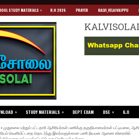
»
HOOL STUDY MATERIALS
R.H 2026
PRAYER
KALVI_VELAIVAIPPU
KALVISOLA
»
»
»
WNLOAD
STUDY MATERIALS
DEPT EXAM
DSE
G.O
 » முதுகலை மற்றும் பட்டதாரி ஆசிரியர்கள் பணிக்கு தகுதியானவர்கள் பட்டியலை, ஆசிர
வாரியம் வெளியிட்டதை தொடர்ந்து இவர்களுக்கான பணி நியமன ஆணை விரைவில்
ல்வித்துறையால் வழங்கப்படும் என தெரியவந்துள்ளது.