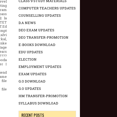
CLASS 9 STUDY MATERIALS
evel
sting
COMPUTER TEACHERS UPDATES
uram
pass
COUNSELLING UPDATES
2 la
 TET
D.A NEWS
T.Ed
DEO EXAM UPDATES
empt
alvi
DEO TRANSFER-PROMOTION
rkal,
enke
E-BOOKS DOWNLOAD
htage
years
EDU UPDATES
????
ELECTION
poda
er I
EMPLOYMENT UPDATES
iend
EXAM UPDATES
rame
file
G.O DOWNLOAD
G.O UPDATES
file
HM TRANSFER-PROMOTION
SYLLABUS DOWNLOAD
RECENT POSTS