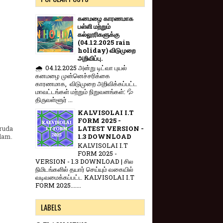
கனமழை காரணமாக
பள்ளி மற்றும்
கல்லூரிகளுக்கு
(04.12.2025 rain
holiday) விடுமுறை
அறிவிப்பு.
🌧️ 04.12.2025 அன்று டிட்வா புயல்
கனமழை முன்னெச்சரிக்கை
காரணமாக, விடுமுறை அறிவிக்கப்பட்ட
மாவட்டங்கள் மற்றும் நிறுவனங்கள்: 💦
திருவள்ளூர் ...
KALVISOLAI I.T
FORM 2025 -
LATEST VERSION -
ruda
1.3 DOWNLOAD
alam.
KALVISOLAI I.T
FORM 2025 -
VERSION - 1.3 DOWNLOAD | சில
நிமிடங்களில் தயார் செய்யும் வகையில்
வடிவமைக்கப்பட்ட KALVISOLAI I.T
FORM 2025.......
LABELS