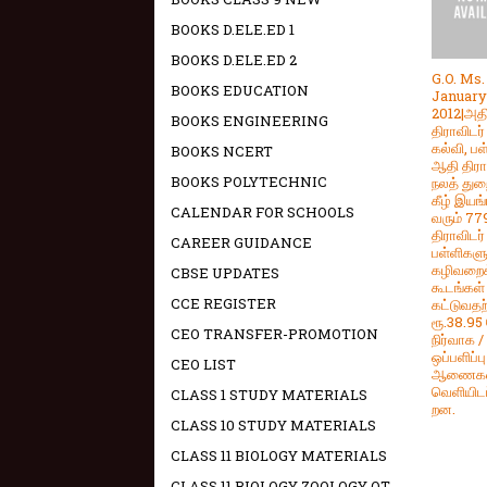
BOOKS D.ELE.ED 1
BOOKS D.ELE.ED 2
G.O. Ms.
BOOKS EDUCATION
January
2012|அத
BOOKS ENGINEERING
திராவிடர்
கல்வி, பள
BOOKS NCERT
ஆதி திரா
BOOKS POLYTECHNIC
நலத் துற
கீழ் இயங
CALENDAR FOR SCHOOLS
வரும் 7
திராவிடர்
CAREER GUIDANCE
பள்ளிகளு
கழிவறைக
CBSE UPDATES
கூடங்கள்
CCE REGISTER
கட்டுவதற
ரூ.38.95
CEO TRANSFER-PROMOTION
நிர்வாக / 
ஒப்பளிப்பு
CEO LIST
ஆணைகள
வெளியிடப
CLASS 1 STUDY MATERIALS
றன.
CLASS 10 STUDY MATERIALS
CLASS 11 BIOLOGY MATERIALS
CLASS 11 BIOLOGY ZOOLOGY OT -