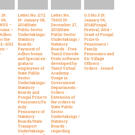
 Dt:
Letter No. 1172
Letter No.
G.O.No.5 Dt:
 06,
Dt: January 08,
76601 Dt:
January 06,
ONUS –
2014|State
December 27,
2014|Pongal
Bonus –
Public Sector
2013|State
Festival, 2014 –
 Adhoc
Undertakings/
Public Sector
Grant of Pongal
or the
Statutory
Undertakings /
Prize to
12–2013
Boards-
Statutory
Pensioners /
ion –
Payment of
Boards - Free
Family
–
Adhoc bonus
Tamil Unicode
Pensioners and
and Special ex-
Fonts software
Ex-Village
gratia to
developed by
Officers -
employees of
Tamil Virtual
Orders - Issued
State Public
Academy -
Sector
Usage in
Undertakings/
Government
Statutory
Departments -
Boards and
Orders -
Pongal Prize to
Extension of
Pensioners/Fa
the orders to
mily
State Public
Pensioners of
Sector
Statutory
Undertakings /
Boards/State
Statutory
Transport
Boards -
Undertakings-
regarding