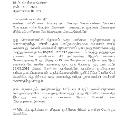
இடம் : சென்னை மெரினா
நாள் : 14.09.2014
நேரம்:காலை 10 மணி
மிக முக்கியமான செய்தி:
கூடுதல் பணியிடங்கள் வேண்டி நாம் செய்யும் செயல்பாடுகள் அனைத்து
போராட்டம் என்ற பெயரில் அல்லாமல் , மாண்புமிகு முதல்வர் அவர்களுக
விடுக்கும் பணிவான கோரிக்கையாக அமையவேண்டும்.
ஒரு தொலைக்காட்சி நிறுவனம் நமது பணிவான கருத்துக்களை ஒ
வாரகாலத்திற்கு பின்னர் பதிவு செய்துகொள்வதாக அவகாசம் கேட்டு
கொ‌ண்டது. பின்னர் அவர்களின் ஆலோசனைப்படியே நமது கோரிக்கை மற்று
கருத்துக்களை நாமே Digital Camera மூலமாக படம் பிடித்து குறுந்தகடு
மூலமாக மிக முக்கியமான 42 நபர்களுக்கு அனுப்பி வைக்கப்
வேண்டியுள்ளது .மேலும் இத்துடன் 15 பக்க கோரிக்கை மனு இணைத்து அனுப
வைக்கப்படும். எனவே குறைந்தது ஒரு நூறு பேராவது ஒரு நாள் மட்டு
14.09.2014 அன்று சென்னை வரவேண்டும். வருகின்ற ஒவ்வொருவரு
தங்களது பாதிப்புகளையும், கருத்துக்களையும் மிக முதிர்ச்சியோடு பதிவு செ
வேண்டும். இது நிச்சயம் நமது மாண்புமிகு தமிழக முதலமைச்சர் அவர்கள
கவனத்திற்கு செல்லும்.
நாம் அனைவரும் ஒன்றிணைந்து செய்யப்படபோகும் செயல்பாடுகளினா
பொதுமக்களுக்கோ, காவல்துறைக்கோ மற்றும் நமது அரசுக்கோ சின்னதொ
இடையூறு கூட ஏற்படா வண்ணம் அமைய வேண்டும் என்
அறிவுறுத்தப்பட்டுள்ளது.
***மிக மிக முக்கியமான விஷயம் ஒன்றினை நீங்கள் உணர்ந்து கொள்ளுத
வேண்டும்.