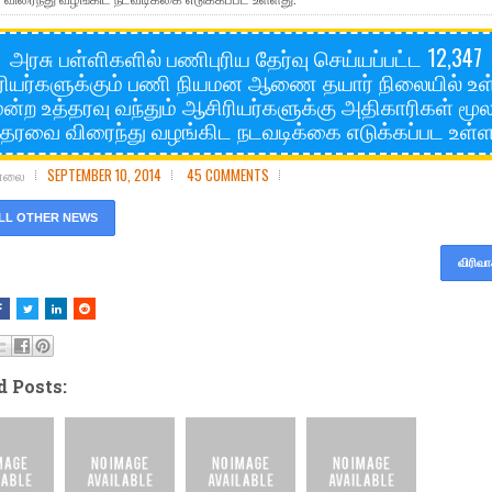
அரசு பள்ளிகளில் பணிபுரிய தேர்வு செய்யப்பட்ட 12,347
ியர்களுக்கும் பணி நியமன ஆணை தயார் நிலையில் உள
மன்ற உத்தரவு வந்தும் ஆசிரியர்களுக்கு அதிகாரிகள் ம
்தரவை விரைந்து வழங்கிட நடவடிக்கை எடுக்கப்பட உள்ள
சோலை
SEPTEMBER 10, 2014
45 COMMENTS
LL OTHER NEWS
விரிவா
d Posts: