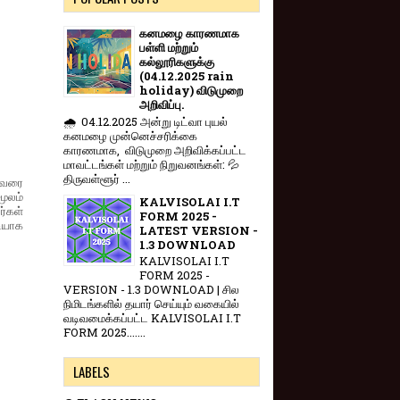
கனமழை காரணமாக
பள்ளி மற்றும்
கல்லூரிகளுக்கு
(04.12.2025 rain
holiday) விடுமுறை
அறிவிப்பு.
🌧️ 04.12.2025 அன்று டிட்வா புயல்
கனமழை முன்னெச்சரிக்கை
காரணமாக, விடுமுறை அறிவிக்கப்பட்ட
மாவட்டங்கள் மற்றும் நிறுவனங்கள்: 💦
திருவள்ளூர் ...
ல்வரை
ூலம்
KALVISOLAI I.T
ர்கள்
FORM 2025 -
டியாக
LATEST VERSION -
1.3 DOWNLOAD
KALVISOLAI I.T
FORM 2025 -
VERSION - 1.3 DOWNLOAD | சில
நிமிடங்களில் தயார் செய்யும் வகையில்
வடிவமைக்கப்பட்ட KALVISOLAI I.T
FORM 2025.......
LABELS