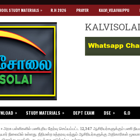
»
HOOL STUDY MATERIALS
R.H 2026
PRAYER
KALVI_VELAIVAIPPU
KALVISOLA
»
»
»
WNLOAD
STUDY MATERIALS
DEPT EXAM
DSE
G.O
 » அரசு பள்ளிகளில் பணிபுரிய தேர்வு செய்யப்பட்ட 12,347 ஆசிரியர்களுக்கும் பணி நி
் நிலையில் உள்ளது. நீதிமன்ற உத்தரவு வந்தும் ஆசிரியர்களுக்கு அதிகாரிகள் மூலம
விரைந்து வழங்கிட நடவடிக்கை எடுக்கப்பட உள்ளது.