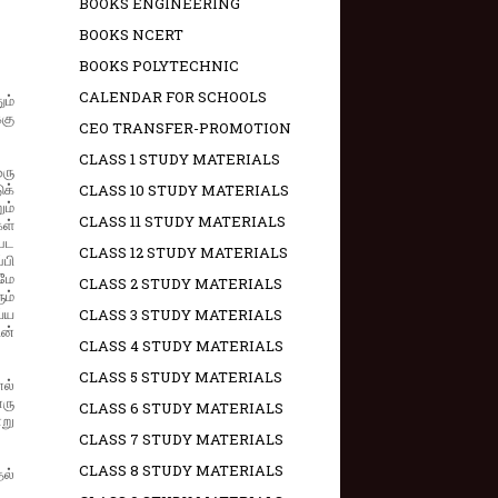
BOOKS ENGINEERING
BOOKS NCERT
BOOKS POLYTECHNIC
CALENDAR FOR SCHOOLS
ம்
்கு
CEO TRANSFER-PROMOTION
CLASS 1 STUDY MATERIALS
ரு
க்
CLASS 10 STUDY MATERIALS
ம்
CLASS 11 STUDY MATERIALS
கள்
பட
CLASS 12 STUDY MATERIALS
்பி
மே
CLASS 2 STUDY MATERIALS
ம்
ய்ய
CLASS 3 STUDY MATERIALS
ின்
CLASS 4 STUDY MATERIALS
CLASS 5 STUDY MATERIALS
ல்
ரு
CLASS 6 STUDY MATERIALS
று
CLASS 7 STUDY MATERIALS
CLASS 8 STUDY MATERIALS
ல்