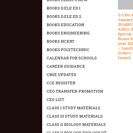
BOOKS D.ELE.ED 1
G.O.No.4
BOOKS D.ELE.ED 2
January
2014|B
BOOKS EDUCATION
Adhoc 
BOOKS ENGINEERING
Special
Bonus f
BOOKS NCERT
year 20
– Sanct
BOOKS POLYTECHNIC
Orders 
Issued.
CALENDAR FOR SCHOOLS
CAREER GUIDANCE
CBSE UPDATES
CCE REGISTER
CEO TRANSFER-PROMOTION
CEO LIST
CLASS 1 STUDY MATERIALS
CLASS 10 STUDY MATERIALS
CLASS 11 BIOLOGY MATERIALS
CLASS 11 BIOLOGY ZOOLOGY OT -