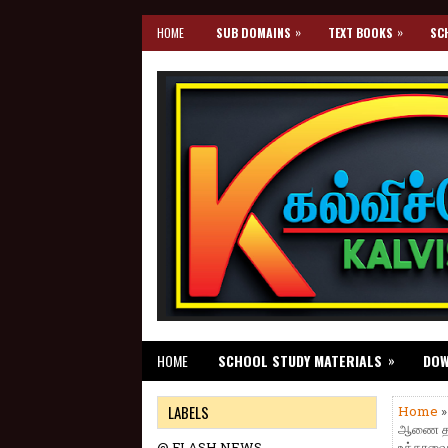
»
»
HOME
SUB DOMAINS
TEXT BOOKS
SC
»
HOME
SCHOOL STUDY MATERIALS
DO
LABELS
Home
»
ஆணை தயார
@ FLASH NEWS
உத்தரவை 