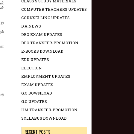
CLASS 9 STUDY MATERIALS
ன்
ன்
COMPUTER TEACHERS UPDATES
COUNSELLING UPDATES
து
D.A NEWS
தல்
DEO EXAM UPDATES
DEO TRANSFER-PROMOTION
னா
E-BOOKS DOWNLOAD
EDU UPDATES
ELECTION
EMPLOYMENT UPDATES
EXAM UPDATES
G.O DOWNLOAD
கு
G.O UPDATES
HM TRANSFER-PROMOTION
SYLLABUS DOWNLOAD
RECENT POSTS