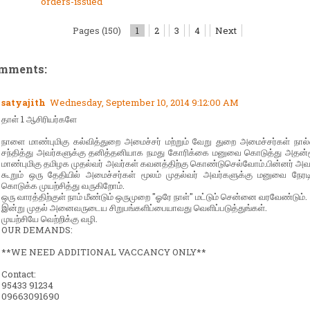
orders-issued
Pages (150)
1
2
3
4
Next
omments:
satyajith
Wednesday, September 10, 2014 9:12:00 AM
தாள் 1 ஆசிரியர்களே
நாளை மாண்புமிகு கல்வித்துறை அமைச்சர் மற்றும் வேறு துறை அமைச்சர்கள் நா
சந்தித்து அவர்களுக்கு தனித்தனியாக நமது கோரிக்கை மனுவை கொடுத்து அதன்ம
மாண்புமிகு தமிழக முதல்வர் அவர்கள் கவனத்திற்கு கொண்டுசெல்வோம்.பின்னர் அவ
கூறும் ஒரு தேதியில் அமைச்சர்கள் மூலம் முதல்வர் அவர்களுக்கு மனுவை நேர
கொடுக்க முயற்சித்து வருகிறோம்.
ஒரு வாரத்திற்குள் நாம் மீண்டும் ஒருமுறை "ஓரே நாள்" மட்டும் சென்னை வரவேண்டும்.
இன்று முதல் அனைவருடைய சிறுபங்களிப்பையாவது வெளிப்படுத்துங்கள்.
முயற்சியே வெற்றிக்கு வழி.
OUR DEMANDS:
**WE NEED ADDITIONAL VACCANCY ONLY**
Contact:
95433 91234
09663091690