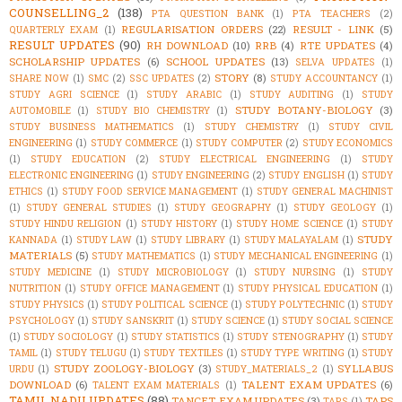
COUNSELLING_2
(138)
PTA QUESTION BANK
(1)
PTA TEACHERS
(2)
REGULARISATION ORDERS
(22)
RESULT - LINK
(5)
QUARTERLY EXAM
(1)
RESULT UPDATES
(90)
RH DOWNLOAD
(10)
RRB
(4)
RTE UPDATES
(4)
SCHOLARSHIP UPDATES
(6)
SCHOOL UPDATES
(13)
SELVA UPDATES
(1)
STORY
(8)
SHARE NOW
(1)
SMC
(2)
SSC UPDATES
(2)
STUDY ACCOUNTANCY
(1)
STUDY AGRI SCIENCE
(1)
STUDY ARABIC
(1)
STUDY AUDITING
(1)
STUDY
STUDY BOTANY-BIOLOGY
(3)
AUTOMOBILE
(1)
STUDY BIO CHEMISTRY
(1)
STUDY BUSINESS MATHEMATICS
(1)
STUDY CHEMISTRY
(1)
STUDY CIVIL
ENGINEERING
(1)
STUDY COMMERCE
(1)
STUDY COMPUTER
(2)
STUDY ECONOMICS
(1)
STUDY EDUCATION
(2)
STUDY ELECTRICAL ENGINEERING
(1)
STUDY
ELECTRONIC ENGINEERING
(1)
STUDY ENGINEERING
(2)
STUDY ENGLISH
(1)
STUDY
ETHICS
(1)
STUDY FOOD SERVICE MANAGEMENT
(1)
STUDY GENERAL MACHINIST
(1)
STUDY GENERAL STUDIES
(1)
STUDY GEOGRAPHY
(1)
STUDY GEOLOGY
(1)
STUDY HINDU RELIGION
(1)
STUDY HISTORY
(1)
STUDY HOME SCIENCE
(1)
STUDY
STUDY
KANNADA
(1)
STUDY LAW
(1)
STUDY LIBRARY
(1)
STUDY MALAYALAM
(1)
MATERIALS
(5)
STUDY MATHEMATICS
(1)
STUDY MECHANICAL ENGINEERING
(1)
STUDY MEDICINE
(1)
STUDY MICROBIOLOGY
(1)
STUDY NURSING
(1)
STUDY
NUTRITION
(1)
STUDY OFFICE MANAGEMENT
(1)
STUDY PHYSICAL EDUCATION
(1)
STUDY PHYSICS
(1)
STUDY POLITICAL SCIENCE
(1)
STUDY POLYTECHNIC
(1)
STUDY
PSYCHOLOGY
(1)
STUDY SANSKRIT
(1)
STUDY SCIENCE
(1)
STUDY SOCIAL SCIENCE
(1)
STUDY SOCIOLOGY
(1)
STUDY STATISTICS
(1)
STUDY STENOGRAPHY
(1)
STUDY
TAMIL
(1)
STUDY TELUGU
(1)
STUDY TEXTILES
(1)
STUDY TYPE WRITING
(1)
STUDY
STUDY ZOOLOGY-BIOLOGY
(3)
SYLLABUS
URDU
(1)
STUDY_MATERIALS_2
(1)
DOWNLOAD
(6)
TALENT EXAM UPDATES
(6)
TALENT EXAM MATERIALS
(1)
TAMIL NADU UPDATES
(88)
TANCET EXAM UPDATES
(3)
TAPS
TAPS
(1)