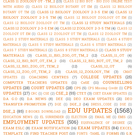
CLASS 11 ZOOLOGY OT -TM_2
(13)
CLASS 12 BIO BOT - BIO ZOO ONLINE TEST
WITH AUDIO
(1)
CLASS 12 BIOLOGY BOTANY OT EM
(1)
CLASS 12 BIOLOGY
CLASS 12 BIOLOGY ZOOLOGY 2-3-5 EM
(4)
CLASS 12
BOTANY OT TM
(2)
BIOLOGY ZOOLOGY 2-3-5 TM
(4)
CLASS 12 BIOLOGY ZOOLOGY OT EM
(1)
CLASS 12 STUDY MATERIALS
(15)
CLASS 12 BIOLOGY ZOOLOGY OT TM
(1)
CLASS 12 ZOOLOGY 2-3-5 EM
(4)
CLASS 12 ZOOLOGY 2-3-5 TM
(4)
CLASS 12
ZOOLOGY OT EM
(1)
CLASS 12 ZOOLOGY OT TM
(1)
CLASS 12 ZOOLOGY TM
(1)
CLASS 2 STUDY MATERIALS
(1)
CLASS 3 STUDY MATERIALS
(1)
CLASS 4 STUDY
MATERIALS
(1)
CLASS 5 STUDY MATERIALS
(1)
CLASS 6 STUDY MATERIALS
(2)
CLASS 9 STUDY
CLASS 7 STUDY MATERIALS
(2)
CLASS 8 STUDY MATERIALS
(2)
MATERIALS
(3)
CLASS_11_BIO_ZOO_OT_TM_2
(12)
CLASS_11_OT
(4)
CLASS_12_BIO_BOT_OT_EM_2
(10)
CLASS_12_BIO_BOT_OT_TM_2
(10)
CLASS_12_BIO_ZOO_OT_TEM_2
(12)
CLASS_12_OT
(6)
CLASS_12_ZOO_OT_TEM_2
(13)
CLASS_12_ZOOLOGY_TM
(3)
CMAT
COLLEGE UPDATES
(25)
COACHING CENTRES
(7)
UPDATES
(1)
COUNSELLING
COMPUTER TEACHERS UPDATES
(11)
CoSE
(11)
UPDATES
(28)
COURT UPDATES
(28)
CPS
CPS
(5)
CPS Missing Credit
(1)
UPDATES
(27)
CSE_2
(55)
CTET
(3)
CRC
(1)
CSE
(2)
CUET EXAM UPDATES
(1)
D.A G.O
(5)
D.A NEWS
(8)
DEE
(11)
DEO EXAM UPDATES
(21)
DEO
TRANSFER-PROMOTION
(7)
DGE_2
(14)
DGE
(1)
DRESS_CODE
(1)
DSE
(1)
EDU UPDATES
(1568)
DSE_2
(85)
E-BOOKS DOWNLOAD
(1)
EDUCATION NEWS
(1)
EL SURRENDER
(1)
ELECTION
(2)
EMAIL ME
(1)
EMIS
(2)
EMPLOYMENT UPDATES
(506)
EQUIVALENCE OF DEGREE
(2)
EXAM UPDATES
(84)
EXAM ESLC
(8)
EXAM NOTIFICATION
(16)
EXCEL
TEMPLATE
(3)
FIND TEACHER POST
(10)
FORMS
(5)
G.K
FONTS -TAMIL
(1)