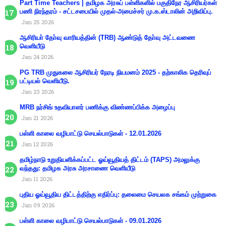
Part Time Teachers | தமிழக அரசுப் பள்ளிகளில் பகுதிநேர ஆசிரியர்கள்
பணி நிரந்தரம் - சட்டசபையில் முதல்-அமைச்சர் மு.க.ஸ்டாலின் அறிவிப்பு.
Jan 25 2026
ஆசிரியா் தோ்வு வாரியத்தின் (TRB) ஆண்டுத் தோ்வு அட்டவணை
வெளியீடு
Jan 24 2026
PG TRB முதுகலை ஆசிரியர் நேரடி நியமனம் 2025 - தற்காலிக தெரிவுப்
பட்டியல் வெளியீடு.
Jan 23 2026
MRB நர்சிங் உதவியாளர் பணிக்கு விண்ணப்பிக்க அழைப்பு
Jan 21 2026
பள்ளி காலை வழிபாட்டு செயல்பாடுகள் - 12.01.2026
Jan 12 2026
தமிழ்நாடு உறுதியளிக்கப்பட்ட ஓய்வூதியத் திட்டம் (TAPS) அமலுக்கு
வந்தது: தமிழக அரசு அரசாணை வெளியீடு
Jan 11 2026
புதிய ஓய்வூதிய திட்டத்திற்கு எதிர்ப்பு: தலைமை செயலக சங்கம் முற்றுகை
Jan 09 2026
பள்ளி காலை வழிபாட்டு செயல்பாடுகள் - 09.01.2026