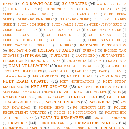
G.O DOWNLOAD
(28)
G.O UPDATES
(94)
NEWS
(17)
G.O_NO_001-100_2
(1)
G.O_NO_101-200_2
(2)
G.O_NO_201-300_2
(1)
G.O_NO_601-700_2
(1)
GPF
(2)
GUIDE - ARIVUKKADAL BOOKS
(1)
GUIDE - BRILLIANT GUIDE
(1)
GUIDE - DEIVA
GUIDE
(1)
GUIDE - DOLPHIN GUIDE
(1)
GUIDE - DON GUIDE
(1)
GUIDE - FULL MARKS
GUIDE
(1)
GUIDE - GEM GUIDE
(1)
GUIDE - JAMES GUIDE
(1)
GUIDE - JESVIN GUIDE
(1)
GUIDE - KONAR GUIDE
(1)
GUIDE - LOYOLA GUIDE
(1)
GUIDE - MERCY GUIDE
(1)
GUIDE - PENGUIN GUIDE
(1)
GUIDE - PREMIER GUIDE
(1)
GUIDE - SARAS GUIDE
(1)
GUIDE - SELECTION GUIDE
(1)
GUIDE - SURA GUIDE
(1)
GUIDE - SURYA GUIDE
(1)
HM TRANSFER-PROMOTION
GUIDE - WAY TO SUCCESS GUIDE
(1)
HM GUIDE
(1)
HOLIDAY UPDATES
(23)
(6)
HOLIDAY G.O
(5)
IFHRMS
(3)
INCOME TAX
IT FORM
(26)
UPDATES
(3)
IT UPDATES
(4)
JACTO GEO
(4)
JD TRANSFER-
PROMOTION
(4)
JEE NCHM UPDATES
(1)
JEE UPDATES
(2)
KALVI
(1)
KALVI TV_2
KALVI_VELAIVAIPPU
(89)
KALVISOLAI
(2)
KALVISOLAI - CONTACT US
(1)
- TODAY'S HEAD LINES
(3)
KAVITHAIKAL
(1)
LAB ASST
(2)
LEAVE
(1)
LOAN
(1)
MRB UPDATES
(13)
NAATIL INDRU
(3)
maternity leave
(1)
NCERT NEWS
(2)
NEET EXAM UPDATES
(82)
NEET STUDY
NEET NOTIFICATIONS
(1)
NET-SET UPDATES
(28)
MATERIALS
(9)
NET-SET NOTIFICATION
(11)
NEWS - INDIA
(13)
NHIS
(3)
NEW INDIA SAMACHAR
(1)
NEWS
(1)
NEWS LIVE
(1)
ONLINE TEST
(53)
NMMS UPDATES
(3)
PART TIME
ONE DAY SALARY
(1)
PAY COM UPDATES
(32)
PAY ORDERS
(28)
TEACHERS UPDATES
(6)
PAY
POLICE
SLIP DOWNLOAD
(1)
PENSION NEWS
(2)
PG SENIORITY LIST
(1)
RECRUITMENT UPDATES
(9)
POLICE S.I NOTIFICATIONS
(2)
POLYTECHNIC
POSTS TO REMEMBER
(55)
LECTURER UPDATES
(2)
POSTS-TO-REMEMBER
PRAYER_2
(141)
PROMOTION PANEL_2
(94)
(1)
PROMOTION PANEL
(2)
PROMOTION-
PROMOTION UPDATES
(16)
PROMOTION-COUNSELLING
(1)