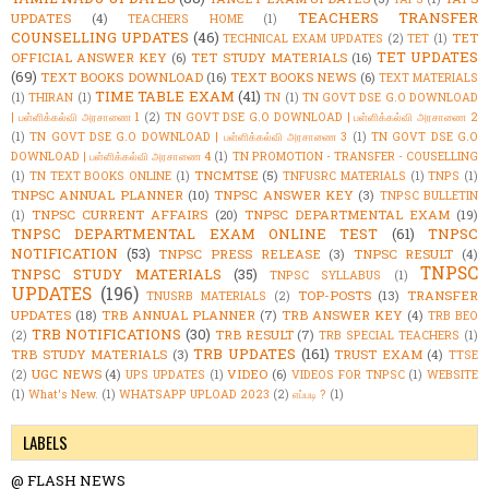
TEACHERS TRANSFER
UPDATES
(4)
TEACHERS HOME
(1)
COUNSELLING UPDATES
(46)
TET
TECHNICAL EXAM UPDATES
(2)
TET
(1)
TET UPDATES
OFFICIAL ANSWER KEY
(6)
TET STUDY MATERIALS
(16)
(69)
TEXT BOOKS DOWNLOAD
(16)
TEXT BOOKS NEWS
(6)
TEXT MATERIALS
TIME TABLE EXAM
(41)
(1)
THIRAN
(1)
TN
(1)
TN GOVT DSE G.O DOWNLOAD
| பள்ளிக்கல்வி அரசாணை 1
(2)
TN GOVT DSE G.O DOWNLOAD | பள்ளிக்கல்வி அரசாணை 2
(1)
TN GOVT DSE G.O DOWNLOAD | பள்ளிக்கல்வி அரசாணை 3
(1)
TN GOVT DSE G.O
DOWNLOAD | பள்ளிக்கல்வி அரசாணை 4
(1)
TN PROMOTION - TRANSFER - COUSELLING
TNCMTSE
(5)
(1)
TN TEXT BOOKS ONLINE
(1)
TNFUSRC MATERIALS
(1)
TNPS
(1)
TNPSC ANNUAL PLANNER
(10)
TNPSC ANSWER KEY
(3)
TNPSC BULLETIN
TNPSC CURRENT AFFAIRS
(20)
TNPSC DEPARTMENTAL EXAM
(19)
(1)
TNPSC DEPARTMENTAL EXAM ONLINE TEST
(61)
TNPSC
NOTIFICATION
(53)
TNPSC PRESS RELEASE
(3)
TNPSC RESULT
(4)
TNPSC
TNPSC STUDY MATERIALS
(35)
TNPSC SYLLABUS
(1)
UPDATES
(196)
TOP-POSTS
(13)
TRANSFER
TNUSRB MATERIALS
(2)
UPDATES
(18)
TRB ANNUAL PLANNER
(7)
TRB ANSWER KEY
(4)
TRB BEO
TRB NOTIFICATIONS
(30)
TRB RESULT
(7)
(2)
TRB SPECIAL TEACHERS
(1)
TRB UPDATES
(161)
TRB STUDY MATERIALS
(3)
TRUST EXAM
(4)
TTSE
UGC NEWS
(4)
VIDEO
(6)
(2)
UPS UPDATES
(1)
VIDEOS FOR TNPSC
(1)
WEBSITE
(1)
What's New.
(1)
WHATSAPP UPLOAD 2023
(2)
எப்படி ?
(1)
LABELS
@ FLASH NEWS