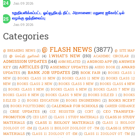
Jan 09 2026
உறுதியளிக்கப்பட்ட ஓய்வூதியத் திட்ட அரசாணை: மதுரை ஐகோர்ட்டில்
வழக்கு ஒத்திவைப்பு
Jan 09 2026
Categories
@ FLASH NEWS
(3877)
@ BREAKING NEWS
(1)
@ SITE MAP
1.WHAT'S NEW
(150)
@ செய்தி துளிகள்
(4)
(1)
ACADEMIC CIRCULAR
(1)
ADMISSION UPDATES
(144)
ANDROID APP
(5)
ANSWER
AHM RELATED
(1)
ARTICLES
(171)
KEY
(21)
ASSEMBLY UPDATES
(6)
AWARD
AUDIO BOOK
(1)
BANK JOB UPDATES
(29)
UPDATES
(8)
BOOK FAIR
(4)
BOOKS CLASS 1
NEW
(1)
BOOKS CLASS 10 NEW
(1)
BOOKS CLASS 11 NEW
(1)
BOOKS CLASS 12
NEW
(1)
BOOKS CLASS 2 NEW
(1)
BOOKS CLASS 3 NEW
(1)
BOOKS CLASS 4 NEW
(1)
BOOKS CLASS 5 NEW
(1)
BOOKS CLASS 6 NEW
(1)
BOOKS CLASS 7 NEW
(1)
BOOKS CLASS 8 NEW
(1)
BOOKS CLASS 9 NEW
(1)
BOOKS D.ELE.ED 1
(1)
BOOKS
BOOKS NCERT
D.ELE.ED 2
(1)
BOOKS EDUCATION
(2)
BOOKS ENGINEERING
(2)
(13)
CALENDAR FOR SCHOOLS
(6)
BOOKS POLYTECHNIC
(1)
CAREER GUIDANCE
CBSE UPDATES
(4)
CEO TRANSFER-
(1)
CCE REGISTER
(2)
CCRT
(1)
PROMOTION
(7)
CLASS 10 STUDY
CEO LIST
(1)
CLASS 1 STUDY MATERIALS
(1)
MATERIALS
(13)
CLASS 11 BIOLOGY MATERIALS
(3)
CLASS 11 BIOLOGY
CLASS 11 STUDY
ZOOLOGY OT -EM
(1)
CLASS 11 BIOLOGY ZOOLOGY OT -TM
(1)
MATERIALS
(9)
CLASS 11 ZOOLOGY OT -EM
(1)
CLASS 11 ZOOLOGY OT -TM
(1)