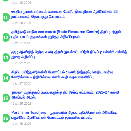
Jan 28 2026
ஊதிய முரண்பாட்டைக் களையக் கோரி, இடைநிலை ஆசிரியர்கள் 33
நாட்களாகத் தொடர்ந்து போராட்டம்
Jan 28 2026
தமிழ்நாடு மாநில வள மையம் (State Resource Centre) திறப்பு மற்றும்
புதிய பாடப்புத்தகங்கள் குறித்த அறிவிப்புகள்.
Jan 27 2026
முழு ஆண்டுத் தேர்வு வரை திறன் இயக்கப் பயிற்சி நீட்டிப்பு: பள்ளிக் கல்வித்
துறை அறிவிப்பு
Jan 27 2026
சிறப்பு பயிற்றுனர்களின் போராட்டம் : பணி நிரந்தரம், ஊதிய உயர்வு
கோரிக்கை – நிதியில்லை எனக் கூறி அரசு கைவிரிப்பு
Jan 27 2026
துணை மருத்துவப் படிப்புகளுக்கு நீட் தேர்வு கட்டாயம்: 2026-27 கல்வி
ஆண்டில் அமல்.
Jan 25 2026
Part Time Teachers | முதல்வரின் சிறப்பு மதிப்பெண்கள் அறிவிப்பு:
பகுதிநேர ஆசிரியர்கள் போராட்டம் தற்காலிக வாபஸ்.
Jan 25 2026