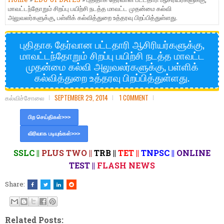
மாவட்டந்தோறும் சிறப்பு பயிற்சி நடத்த மாவட்ட முதன்மை கல்வி
அலுவலர்களுக்கு, பள்ளிக் கல்வித்துறை உத்தரவு பிறப்பித்துள்ளது.
புதிதாக தேர்வான பட்டதாரி ஆசிரியர்களுக்கு,
மாவட்டந்தோறும் சிறப்பு பயிற்சி நடத்த மாவட்ட
முதன்மை கல்வி அலுவலர்களுக்கு, பள்ளிக்
கல்வித்துறை உத்தரவு பிறப்பித்துள்ளது.
கல்விச்சோலை
SEPTEMBER 29, 2014
1 COMMENT
பிற செய்திகள்>>>
விரிவாக படியுங்கள்>>>
SSLC ||
PLUS TWO ||
TRB ||
TET ||
TNPSC ||
ONLINE
TEST ||
FLASH NEWS
Share:
Related Posts: