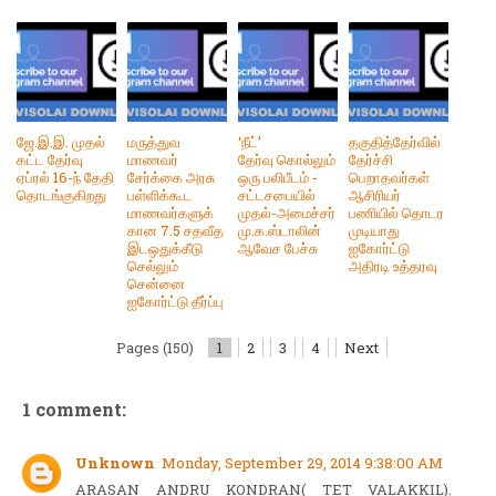
ஜே.இ.இ. முதல்
மருத்துவ
‘நீட்’
தகுதித்தேர்வில்
கட்ட தேர்வு
மாணவர்
தேர்வு கொல்லும்
தேர்ச்சி
ஏப்ரல் 16-ந் தேதி
சேர்க்கை அரசு
ஒரு பலிபீடம் -
பெறாதவர்கள்
தொடங்குகிறது
பள்ளிக்கூட
சட்டசபையில்
ஆசிரியர்
மாணவர்களுக்
முதல்-அமைச்சர்
பணியில் தொடர
கான 7.5 சதவீத
மு.க.ஸ்டாலின்
முடியாது
இடஒதுக்கீடு
ஆவேச பேச்சு
ஐகோர்ட்டு
செல்லும்
அதிரடி உத்தரவு
சென்னை
ஐகோர்ட்டு தீர்ப்பு
Pages (150)
1
2
3
4
Next
1 comment:
Unknown
Monday, September 29, 2014 9:38:00 AM
ARASAN ANDRU KONDRAN( TET VALAKKIL).