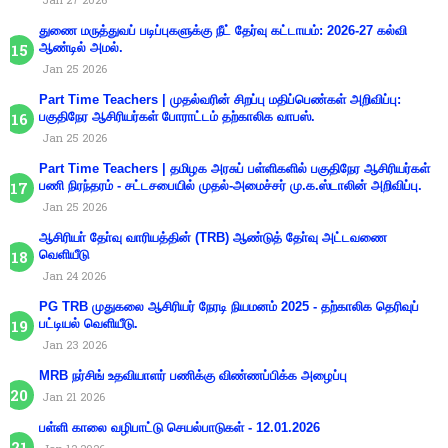
துணை மருத்துவப் படிப்புகளுக்கு நீட் தேர்வு கட்டாயம்: 2026-27 கல்வி
ஆண்டில் அமல்.
Jan 25 2026
Part Time Teachers | முதல்வரின் சிறப்பு மதிப்பெண்கள் அறிவிப்பு:
பகுதிநேர ஆசிரியர்கள் போராட்டம் தற்காலிக வாபஸ்.
Jan 25 2026
Part Time Teachers | தமிழக அரசுப் பள்ளிகளில் பகுதிநேர ஆசிரியர்கள்
பணி நிரந்தரம் - சட்டசபையில் முதல்-அமைச்சர் மு.க.ஸ்டாலின் அறிவிப்பு.
Jan 25 2026
ஆசிரியா் தோ்வு வாரியத்தின் (TRB) ஆண்டுத் தோ்வு அட்டவணை
வெளியீடு
Jan 24 2026
PG TRB முதுகலை ஆசிரியர் நேரடி நியமனம் 2025 - தற்காலிக தெரிவுப்
பட்டியல் வெளியீடு.
Jan 23 2026
MRB நர்சிங் உதவியாளர் பணிக்கு விண்ணப்பிக்க அழைப்பு
Jan 21 2026
பள்ளி காலை வழிபாட்டு செயல்பாடுகள் - 12.01.2026