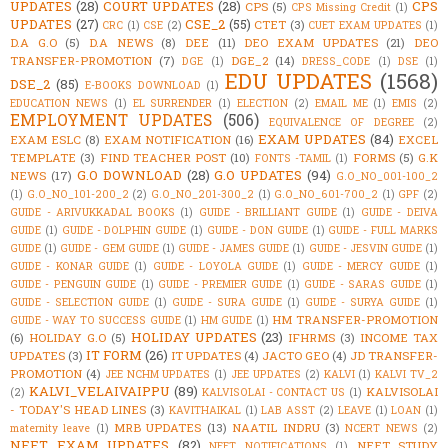
UPDATES
(28)
COURT UPDATES
(28)
CPS
CPS
(5)
CPS Missing Credit
(1)
UPDATES
(27)
CSE_2
(55)
CTET
(3)
CRC
(1)
CSE
(2)
CUET EXAM UPDATES
(1)
D.A G.O
(5)
D.A NEWS
(8)
DEE
(11)
DEO EXAM UPDATES
(21)
DEO
TRANSFER-PROMOTION
(7)
DGE_2
(14)
DGE
(1)
DRESS_CODE
(1)
DSE
(1)
EDU UPDATES
(1568)
DSE_2
(85)
E-BOOKS DOWNLOAD
(1)
EDUCATION NEWS
(1)
EL SURRENDER
(1)
ELECTION
(2)
EMAIL ME
(1)
EMIS
(2)
EMPLOYMENT UPDATES
(506)
EQUIVALENCE OF DEGREE
(2)
EXAM UPDATES
(84)
EXAM ESLC
(8)
EXAM NOTIFICATION
(16)
EXCEL
TEMPLATE
(3)
FIND TEACHER POST
(10)
FORMS
(5)
G.K
FONTS -TAMIL
(1)
G.O DOWNLOAD
(28)
G.O UPDATES
(94)
NEWS
(17)
G.O_NO_001-100_2
(1)
G.O_NO_101-200_2
(2)
G.O_NO_201-300_2
(1)
G.O_NO_601-700_2
(1)
GPF
(2)
GUIDE - ARIVUKKADAL BOOKS
(1)
GUIDE - BRILLIANT GUIDE
(1)
GUIDE - DEIVA
GUIDE
(1)
GUIDE - DOLPHIN GUIDE
(1)
GUIDE - DON GUIDE
(1)
GUIDE - FULL MARKS
GUIDE
(1)
GUIDE - GEM GUIDE
(1)
GUIDE - JAMES GUIDE
(1)
GUIDE - JESVIN GUIDE
(1)
GUIDE - KONAR GUIDE
(1)
GUIDE - LOYOLA GUIDE
(1)
GUIDE - MERCY GUIDE
(1)
GUIDE - PENGUIN GUIDE
(1)
GUIDE - PREMIER GUIDE
(1)
GUIDE - SARAS GUIDE
(1)
GUIDE - SELECTION GUIDE
(1)
GUIDE - SURA GUIDE
(1)
GUIDE - SURYA GUIDE
(1)
HM TRANSFER-PROMOTION
GUIDE - WAY TO SUCCESS GUIDE
(1)
HM GUIDE
(1)
HOLIDAY UPDATES
(23)
(6)
HOLIDAY G.O
(5)
IFHRMS
(3)
INCOME TAX
IT FORM
(26)
UPDATES
(3)
IT UPDATES
(4)
JACTO GEO
(4)
JD TRANSFER-
PROMOTION
(4)
JEE NCHM UPDATES
(1)
JEE UPDATES
(2)
KALVI
(1)
KALVI TV_2
KALVI_VELAIVAIPPU
(89)
KALVISOLAI
(2)
KALVISOLAI - CONTACT US
(1)
- TODAY'S HEAD LINES
(3)
KAVITHAIKAL
(1)
LAB ASST
(2)
LEAVE
(1)
LOAN
(1)
MRB UPDATES
(13)
NAATIL INDRU
(3)
maternity leave
(1)
NCERT NEWS
(2)
NEET EXAM UPDATES
(82)
NEET STUDY
NEET NOTIFICATIONS
(1)