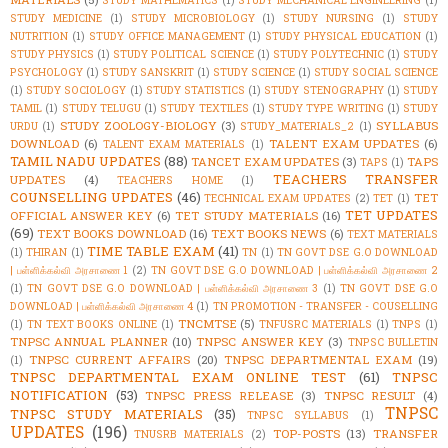
STUDY MATHEMATICS
(1)
STUDY MECHANICAL ENGINEERING
(1)
STUDY MEDICINE
(1)
STUDY MICROBIOLOGY
(1)
STUDY NURSING
(1)
STUDY
NUTRITION
(1)
STUDY OFFICE MANAGEMENT
(1)
STUDY PHYSICAL EDUCATION
(1)
STUDY PHYSICS
(1)
STUDY POLITICAL SCIENCE
(1)
STUDY POLYTECHNIC
(1)
STUDY
PSYCHOLOGY
(1)
STUDY SANSKRIT
(1)
STUDY SCIENCE
(1)
STUDY SOCIAL SCIENCE
(1)
STUDY SOCIOLOGY
(1)
STUDY STATISTICS
(1)
STUDY STENOGRAPHY
(1)
STUDY
TAMIL
(1)
STUDY TELUGU
(1)
STUDY TEXTILES
(1)
STUDY TYPE WRITING
(1)
STUDY
STUDY ZOOLOGY-BIOLOGY
(3)
SYLLABUS
URDU
(1)
STUDY_MATERIALS_2
(1)
DOWNLOAD
(6)
TALENT EXAM UPDATES
(6)
TALENT EXAM MATERIALS
(1)
TAMIL NADU UPDATES
(88)
TANCET EXAM UPDATES
(3)
TAPS
TAPS
(1)
TEACHERS TRANSFER
UPDATES
(4)
TEACHERS HOME
(1)
COUNSELLING UPDATES
(46)
TET
TECHNICAL EXAM UPDATES
(2)
TET
(1)
TET UPDATES
OFFICIAL ANSWER KEY
(6)
TET STUDY MATERIALS
(16)
(69)
TEXT BOOKS DOWNLOAD
(16)
TEXT BOOKS NEWS
(6)
TEXT MATERIALS
TIME TABLE EXAM
(41)
(1)
THIRAN
(1)
TN
(1)
TN GOVT DSE G.O DOWNLOAD
| பள்ளிக்கல்வி அரசாணை 1
(2)
TN GOVT DSE G.O DOWNLOAD | பள்ளிக்கல்வி அரசாணை 2
(1)
TN GOVT DSE G.O DOWNLOAD | பள்ளிக்கல்வி அரசாணை 3
(1)
TN GOVT DSE G.O
DOWNLOAD | பள்ளிக்கல்வி அரசாணை 4
(1)
TN PROMOTION - TRANSFER - COUSELLING
TNCMTSE
(5)
(1)
TN TEXT BOOKS ONLINE
(1)
TNFUSRC MATERIALS
(1)
TNPS
(1)
TNPSC ANNUAL PLANNER
(10)
TNPSC ANSWER KEY
(3)
TNPSC BULLETIN
TNPSC CURRENT AFFAIRS
(20)
TNPSC DEPARTMENTAL EXAM
(19)
(1)
TNPSC DEPARTMENTAL EXAM ONLINE TEST
(61)
TNPSC
NOTIFICATION
(53)
TNPSC PRESS RELEASE
(3)
TNPSC RESULT
(4)
TNPSC
TNPSC STUDY MATERIALS
(35)
TNPSC SYLLABUS
(1)
UPDATES
(196)
TOP-POSTS
(13)
TRANSFER
TNUSRB MATERIALS
(2)