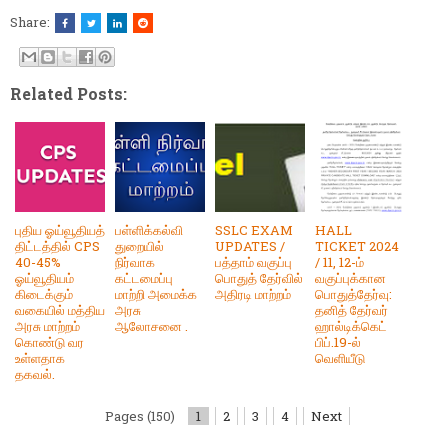
Share:
Related Posts:
புதிய ஓய்வூதியத்
பள்ளிக்கல்வி
SSLC EXAM
HALL
திட்டத்தில் CPS
துறையில்
UPDATES /
TICKET 2024
40-45%
நிர்வாக
பத்தாம் வகுப்பு
/ 11, 12-ம்
ஓய்வூதியம்
கட்டமைப்பு
பொதுத் தேர்வில்
வகுப்புக்கான
கிடைக்கும்
மாற்றி அமைக்க
அதிரடி மாற்றம்
பொதுத்தேர்வு:
வகையில் மத்திய
அரசு
தனித் தேர்வர்
அரசு மாற்றம்
ஆலோசனை .
ஹால்டிக்கெட்
கொண்டு வர
பிப்.19-ல்
உள்ளதாக
வெளியீடு
தகவல்.
Pages (150)
1
2
3
4
Next