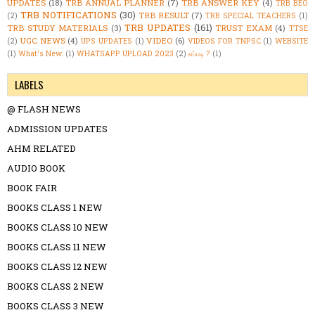
UPDATES
(18)
TRB ANNUAL PLANNER
(7)
TRB ANSWER KEY
(4)
TRB BEO
TRB NOTIFICATIONS
(30)
TRB RESULT
(7)
(2)
TRB SPECIAL TEACHERS
(1)
TRB UPDATES
(161)
TRB STUDY MATERIALS
(3)
TRUST EXAM
(4)
TTSE
UGC NEWS
(4)
VIDEO
(6)
(2)
UPS UPDATES
(1)
VIDEOS FOR TNPSC
(1)
WEBSITE
(1)
What's New.
(1)
WHATSAPP UPLOAD 2023
(2)
எப்படி ?
(1)
LABELS
@ FLASH NEWS
ADMISSION UPDATES
AHM RELATED
AUDIO BOOK
BOOK FAIR
BOOKS CLASS 1 NEW
BOOKS CLASS 10 NEW
BOOKS CLASS 11 NEW
BOOKS CLASS 12 NEW
BOOKS CLASS 2 NEW
BOOKS CLASS 3 NEW