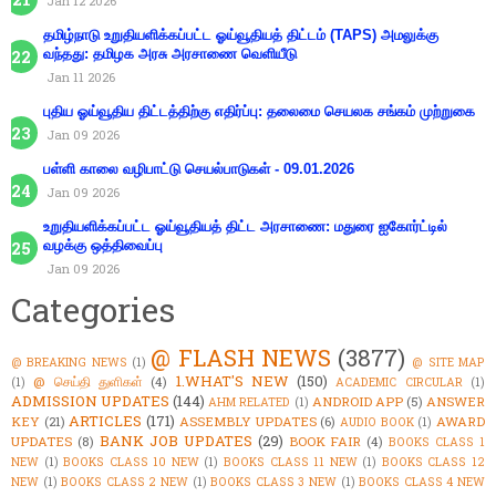
Jan 12 2026
தமிழ்நாடு உறுதியளிக்கப்பட்ட ஓய்வூதியத் திட்டம் (TAPS) அமலுக்கு
வந்தது: தமிழக அரசு அரசாணை வெளியீடு
Jan 11 2026
புதிய ஓய்வூதிய திட்டத்திற்கு எதிர்ப்பு: தலைமை செயலக சங்கம் முற்றுகை
Jan 09 2026
பள்ளி காலை வழிபாட்டு செயல்பாடுகள் - 09.01.2026
Jan 09 2026
உறுதியளிக்கப்பட்ட ஓய்வூதியத் திட்ட அரசாணை: மதுரை ஐகோர்ட்டில்
வழக்கு ஒத்திவைப்பு
Jan 09 2026
Categories
@ FLASH NEWS
(3877)
@ BREAKING NEWS
(1)
@ SITE MAP
1.WHAT'S NEW
(150)
@ செய்தி துளிகள்
(4)
(1)
ACADEMIC CIRCULAR
(1)
ADMISSION UPDATES
(144)
ANDROID APP
(5)
ANSWER
AHM RELATED
(1)
ARTICLES
(171)
KEY
(21)
ASSEMBLY UPDATES
(6)
AWARD
AUDIO BOOK
(1)
BANK JOB UPDATES
(29)
UPDATES
(8)
BOOK FAIR
(4)
BOOKS CLASS 1
NEW
(1)
BOOKS CLASS 10 NEW
(1)
BOOKS CLASS 11 NEW
(1)
BOOKS CLASS 12
NEW
(1)
BOOKS CLASS 2 NEW
(1)
BOOKS CLASS 3 NEW
(1)
BOOKS CLASS 4 NEW