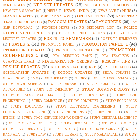
NET-SET UPDATES
(28)
MATERIALS
(9)
NET-SET NOTIFICATION
(11)
NEWS - INDIA
(13)
NHIS
(3)
NEW INDIA SAMACHAR
(1)
NEWS
(1)
NEWS LIVE
(1)
ONLINE TEST
(53)
NMMS UPDATES
(3)
PART TIME
ONE DAY SALARY
(1)
PAY COM UPDATES
(32)
PAY ORDERS
(28)
TEACHERS UPDATES
(6)
PAY
POLICE
SLIP DOWNLOAD
(1)
PENSION NEWS
(2)
PG SENIORITY LIST
(1)
RECRUITMENT UPDATES
(9)
POLICE S.I NOTIFICATIONS
(2)
POLYTECHNIC
POSTS TO REMEMBER
(55)
LECTURER UPDATES
(2)
POSTS-TO-REMEMBER
PRAYER_2
(141)
PROMOTION PANEL_2
(94)
(1)
PROMOTION PANEL
(2)
PROMOTION-
PROMOTION UPDATES
(16)
PROMOTION-COUNSELLING
(1)
COUNSELLING_2
(138)
PTA QUESTION BANK
(1)
PTA TEACHERS
(2)
REGULARISATION ORDERS
(22)
RESULT - LINK
(5)
QUARTERLY EXAM
(1)
RESULT UPDATES
(90)
RH DOWNLOAD
(10)
RRB
(4)
RTE UPDATES
(4)
SCHOLARSHIP UPDATES
(6)
SCHOOL UPDATES
(13)
SELVA UPDATES
(1)
STORY
(8)
SHARE NOW
(1)
SMC
(2)
SSC UPDATES
(2)
STUDY ACCOUNTANCY
(1)
STUDY AGRI SCIENCE
(1)
STUDY ARABIC
(1)
STUDY AUDITING
(1)
STUDY
STUDY BOTANY-BIOLOGY
(3)
AUTOMOBILE
(1)
STUDY BIO CHEMISTRY
(1)
STUDY BUSINESS MATHEMATICS
(1)
STUDY CHEMISTRY
(1)
STUDY CIVIL
ENGINEERING
(1)
STUDY COMMERCE
(1)
STUDY COMPUTER
(2)
STUDY ECONOMICS
(1)
STUDY EDUCATION
(2)
STUDY ELECTRICAL ENGINEERING
(1)
STUDY
ELECTRONIC ENGINEERING
(1)
STUDY ENGINEERING
(2)
STUDY ENGLISH
(1)
STUDY
ETHICS
(1)
STUDY FOOD SERVICE MANAGEMENT
(1)
STUDY GENERAL MACHINIST
(1)
STUDY GENERAL STUDIES
(1)
STUDY GEOGRAPHY
(1)
STUDY GEOLOGY
(1)
STUDY HINDU RELIGION
(1)
STUDY HISTORY
(1)
STUDY HOME SCIENCE
(1)
STUDY
STUDY
KANNADA
(1)
STUDY LAW
(1)
STUDY LIBRARY
(1)
STUDY MALAYALAM
(1)
MATERIALS
(5)