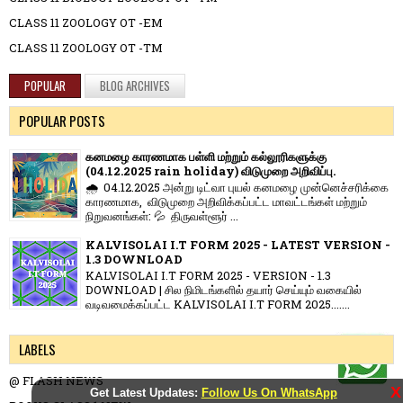
CLASS 11 ZOOLOGY OT -EM
CLASS 11 ZOOLOGY OT -TM
POPULAR
BLOG ARCHIVES
POPULAR POSTS
கனமழை காரணமாக பள்ளி மற்றும் கல்லூரிகளுக்கு
(04.12.2025 rain holiday) விடுமுறை அறிவிப்பு.
🌧️ 04.12.2025 அன்று டிட்வா புயல் கனமழை முன்னெச்சரிக்கை
காரணமாக, விடுமுறை அறிவிக்கப்பட்ட மாவட்டங்கள் மற்றும்
நிறுவனங்கள்: 💦 திருவள்ளூர் ...
KALVISOLAI I.T FORM 2025 - LATEST VERSION -
1.3 DOWNLOAD
KALVISOLAI I.T FORM 2025 - VERSION - 1.3
DOWNLOAD | சில நிமிடங்களில் தயார் செய்யும் வகையில்
வடிவமைக்கப்பட்ட KALVISOLAI I.T FORM 2025.......
LABELS
@ FLASH NEWS
X
Get Latest Updates:
Follow Us On WhatsApp