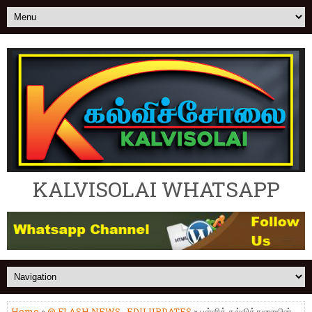
KALVISOLAI WHATSAPP
Home
»
@ FLASH NEWS
,
EDU UPDATES
» பள்ளிக் கல்வித்துறையின்