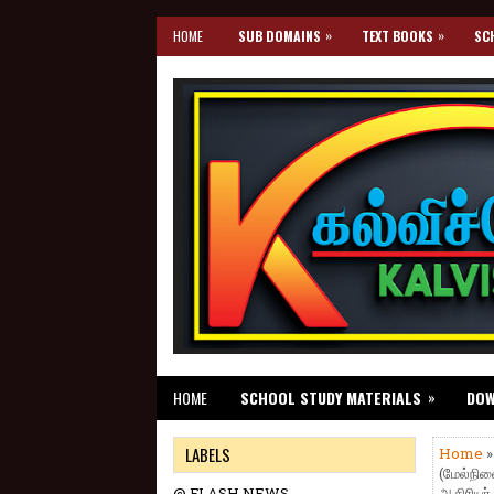
»
»
HOME
SUB DOMAINS
TEXT BOOKS
SC
»
HOME
SCHOOL STUDY MATERIALS
DO
LABELS
Home
(மேல்நில
@ FLASH NEWS
ஆசிரியர்