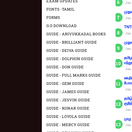
EXAM UPDATES
Jan 
FONTS -TAMIL
முது
FORMS
Jan 
G.O DOWNLOAD
TNTE
Jan 
GUIDE - ARIVUKKADAL BOOKS
GUIDE - BRILLIANT GUIDE
முது
Jan 
GUIDE - DEIVA GUIDE
தமிழ
GUIDE - DOLPHIN GUIDE
மற்று
GUIDE - DON GUIDE
Jan 
GUIDE - FULL MARKS GUIDE
ஊதிய
போரா
GUIDE - GEM GUIDE
Jan 
GUIDE - JAMES GUIDE
தமிழ
GUIDE - JESVIN GUIDE
குறித
GUIDE - KONAR GUIDE
Jan 
GUIDE - LOYOLA GUIDE
முழு
GUIDE - MERCY GUIDE
Jan 