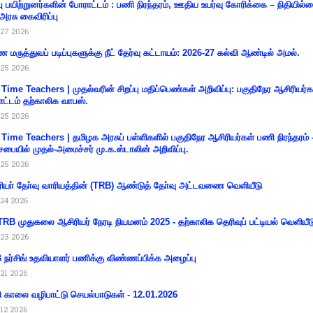
்பு பயிற்றுனர்களின் போராட்டம் : பணி நிரந்தரம், ஊதிய உயர்வு கோரிக்கை – நிதியில
 அரசு கைவிரிப்பு
27 2026
 மருத்துவப் படிப்புகளுக்கு நீட் தேர்வு கட்டாயம்: 2026-27 கல்வி ஆண்டில் அமல்.
25 2026
 Time Teachers | முதல்வரின் சிறப்பு மதிப்பெண்கள் அறிவிப்பு: பகுதிநேர ஆசிரியர்க
ட்டம் தற்காலிக வாபஸ்.
25 2026
 Time Teachers | தமிழக அரசுப் பள்ளிகளில் பகுதிநேர ஆசிரியர்கள் பணி நிரந்தரம் 
சபையில் முதல்-அமைச்சர் மு.க.ஸ்டாலின் அறிவிப்பு.
25 2026
ியா் தோ்வு வாரியத்தின் (TRB) ஆண்டுத் தோ்வு அட்டவணை வெளியீடு
24 2026
RB முதுகலை ஆசிரியர் நேரடி நியமனம் 2025 - தற்காலிக தெரிவுப் பட்டியல் வெளியீட
23 2026
நர்சிங் உதவியாளர் பணிக்கு விண்ணப்பிக்க அழைப்பு
21 2026
ி காலை வழிபாட்டு செயல்பாடுகள் - 12.01.2026
12 2026