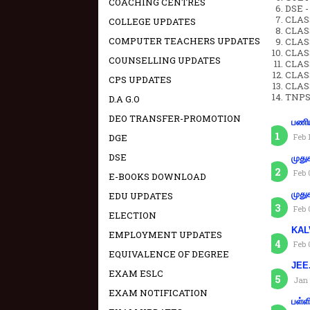
COACHING CENTRES
DSE -
CLAS
COLLEGE UPDATES
CLASS
COMPUTER TEACHERS UPDATES
CLASS
CLAS
COUNSELLING UPDATES
CLAS
CLAS
CPS UPDATES
CLAS
TNPS
D.A G.O
DEO TRANSFER-PROMOTION
பணிய
Feb 
DGE
DSE
முது
Feb 
E-BOOKS DOWNLOAD
முது
EDU UPDATES
Feb 
ELECTION
KAL
EMPLOYMENT UPDATES
Feb 
EQUIVALENCE OF DEGREE
JEE.
EXAM ESLC
Jan 
EXAM NOTIFICATION
பள்ள