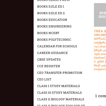
BOOKS D.ELE.ED 1
BOOKS D.ELE.ED 2
BOOKS EDUCATION
BOOKS ENGINEERING
TNEA 2
BOOKS NCERT
ONLIN
APPLIC
BOOKS POLYTECHNIC
என்ஜினீய
படிப்புக்க
CALENDAR FOR SCHOOLS
ந்தேதி மு
CAREER GUIDANCE
ஆன்-லை
விண்ணப்
CBSE UPDATES
ம். ஜூன் 
தேதி முத
CCE REGISTER
கலந்தாய்வ
CEO TRANSFER-PROMOTION
CEO LIST
CLASS 1 STUDY MATERIALS
CLASS 10 STUDY MATERIALS
1 co
CLASS 11 BIOLOGY MATERIALS
CLASS 11 BIOLOGY ZOOLOGY OT -