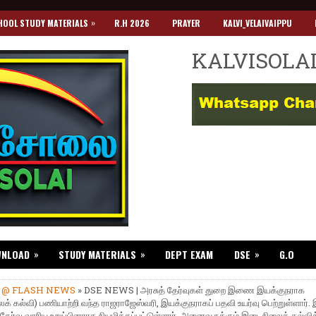
»
HOOL STUDY MATERIALS
R.H 2026
PRAYER
KALVI_VELAIVAIPPU
KALVISOLA
»
»
»
WNLOAD
STUDY MATERIALS
DEPT EXAM
DSE
G.O
»
@ FLASH NEWS
» DSE NEWS | அரசுத் தேர்வுகள் துறை இணை இயக்குநராக
ைக் கல்வி) பணியாற்றி வந்த ராஜராஜேஸ்வரி, இயக்குநராகப் பதவி உயர்வு பெற்றுள்ளார். 
 தேர்வு வாரிய உறுப்பினராக நியமிக்கப்பட்டுள்ளார். அனைவருக்கும் இடைநிலைக் கல்வித