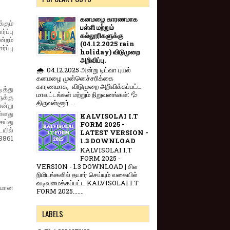
கனமழை காரணமாக
்கும்
பள்ளி மற்றும்
்ப்பு
கல்லூரிகளுக்கு
ன்றம்
(04.12.2025 rain
்ப்பு
holiday) விடுமுறை
அறிவிப்பு.
🌧️ 04.12.2025 அன்று டிட்வா புயல்
கனமழை முன்னெச்சரிக்கை
காரணமாக, விடுமுறை அறிவிக்கப்பட்ட
ித்து
மாவட்டங்கள் மற்றும் நிறுவனங்கள்: 💦
ுக்கு
திருவள்ளூர் ...
என்று
ள்ளது
KALVISOLAI I.T
ய்து
FORM 2025 -
யில்
LATEST VERSION -
-3861
1.3 DOWNLOAD
KALVISOLAI I.T
FORM 2025 -
VERSION - 1.3 DOWNLOAD | சில
நிமிடங்களில் தயார் செய்யும் வகையில்
வடிவமைக்கப்பட்ட KALVISOLAI I.T
யமான
FORM 2025.......
LABELS