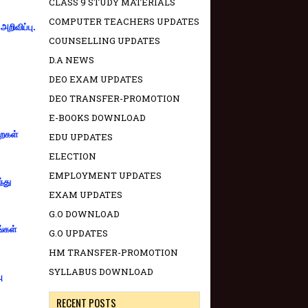
CLASS 9 STUDY MATERIALS
COMPUTER TEACHERS UPDATES
றிவிப்பு.
COUNSELLING UPDATES
D.A NEWS
DEO EXAM UPDATES
DEO TRANSFER-PROMOTION
E-BOOKS DOWNLOAD
றைகள்
EDU UPDATES
ELECTION
EMPLOYMENT UPDATES
்து
EXAM UPDATES
G.O DOWNLOAD
ங்கள்
G.O UPDATES
HM TRANSFER-PROMOTION
SYLLABUS DOWNLOAD
ு
RECENT POSTS