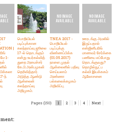
017
பொறியியல்
TNEA 2017 -
ஊரடங்கு அமலில்
E
படிப்புக்கான
பொறியியல்
இருப்பதால்
ATION |
கலந்தாய்வு ஜூலை
படிப்புக்கு
என்ஜினீயரிங்
ரிங்
17-ல் தொடங்கும்
விண்ணப்பிக்க
மாணவர் சேர்க்கை
ு மே 1-
என்று உயர்கல்வித்
(01.05.2017)
பணியை எப்போது
தல்
துறை அமைச்சர்
நாளை முதல்
தொடங்குவது?
னில்
கே.பி.அன்பழகன்
ஆன்லைனில் பதிவு
தொழில்நுட்ப
பிக்கலா
தெரிவித்தார்.
செய்யலாம்
கல்வி இயக்ககம்
27-ந்
அடுத்த ஆண்டு
அண்ணா
ஆலோசனை
ல்
ஆன்லைன்
பல்கலைக்கழகம்
ு.
கலந்தாய்வு
அறிவிப்பு.
அறிமுகம்.
Pages (150)
1
2
3
4
Next
mment: