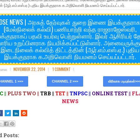
ின் (ஆர்.எம்.எஸ்.ஏ.) புதிய இயக்குநராக க.அறிவொளி நியமனம் செய்யப்பட்டார்.
DSE NEWS | அரசுத் தேர்வுகள் துறை இணை இயக்குநரா
(மேல்நிலைக் கல்வி) பணியாற்றி வந்த ராஜராஜேஸ்வரி,
்குநராகப் பதவி உயர்வு பெற்றுள்ளார். இவர் ஆசிரியர் தே
ாரிய உறுப்பினராக நியமிக்கப்பட்டுள்ளார். அனைவருக்கு
இடைநிலைக் கல்வித் திட்டத்தின் (ஆர்.எம்.எஸ்.ஏ.) புதிய
இயக்குநராக க.அறிவொளி நியமனம் செய்யப்பட்டார்.
சோலை
NOVEMBER 22, 2014
1 COMMENT
HANNEL 1 >>>
CHANNEL 2 >>>
விரிவாக படியுங்கள்>>
 ||
PLUS TWO ||
TRB ||
TET ||
TNPSC ||
ONLINE TEST ||
FL
NEWS
d Posts: