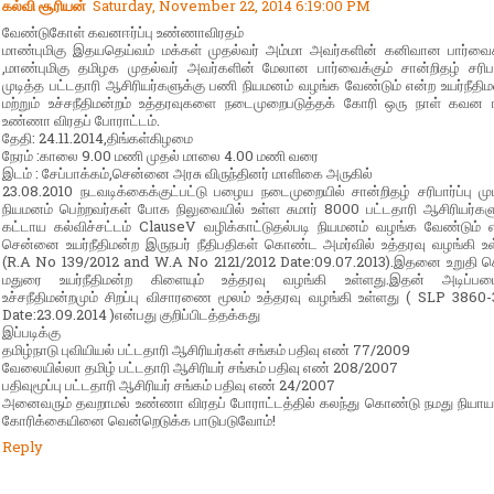
கல்வி சூரியன்
Saturday, November 22, 2014 6:19:00 PM
வேண்டுகோள் கவனஈர்ப்பு உண்ணாவிரதம்
மாண்புமிகு இதயதெய்வம் மக்கள் முதல்வர் அம்மா அவர்களின் கனிவான பார்வைக
,மாண்புமிகு தமிழக முதல்வர் அவர்களின் மேலான பார்வைக்கும் சான்றிதழ் சரிபார
முடித்த பட்டதாரி ஆசிரியர்களுக்கு பணி நியமனம் வழங்க வேண்டும் என்ற உயர்நீதிம
மற்றும் உச்சநீதிமன்றம் உத்தரவுகளை நடைமுறைபடுத்தக் கோரி ஒரு நாள் கவன ஈர
உண்ணா விரதப் போராட்டம்.
தேதி: 24.11.2014,திங்கள்கிழமை
நேரம் :காலை 9.00 மணி முதல் மாலை 4.00 மணி வரை
இடம் : சேப்பாக்கம்,சென்னை அரசு விருந்தினர் மாளிகை அருகில்
23.08.2010 நடவடிக்கைக்குட்பட்டு பழைய நடைமுறையில் சான்றிதழ் சரிபார்ப்பு முட
நியமனம் பெற்றவர்கள் போக நிலுவையில் உள்ள சுமார் 8000 பட்டதாரி ஆசிரியர்கள
கட்டாய கல்விச்சட்டம் ClauseV வழிக்காட்டுதல்படி நியமனம் வழங்க வேண்டும் 
சென்னை உயர்நீதிமன்ற இருநபர் நீதிபதிகள் கொண்ட அமர்வில் உத்தரவு வழங்கி உ
(R.A No 139/2012 and W.A No 2121/2012 Date:09.07.2013).இதனை உறுதி செ
மதுரை உயர்நீதிமன்ற கிளையும் உத்தரவு வழங்கி உள்ளது.இதன் அடிப்படை
உச்சநீதிமன்றமும் சிறப்பு விசாரணை மூலம் உத்தரவு வழங்கி உள்ளது ( SLP 3860
Date:23.09.2014 )என்பது குறிப்பிடத்தக்கது
இப்படிக்கு
தமிழ்நாடு புவியியல் பட்டதாரி ஆசிரியர்கள் சங்கம் பதிவு எண் 77/2009
வேலையில்லா தமிழ் பட்டதாரி ஆசிரியர் சங்கம் பதிவு எண் 208/2007
பதிவுமூப்பு பட்டதாரி ஆசிரியர் சங்கம் பதிவு எண் 24/2007
அனைவரும் தவறாமல் உண்ணா விரதப் போராட்டத்தில் கலந்து கொண்டு நமது நியா
கோரிக்கையினை வென்றெடுக்க பாடுபடுவோம்!
Reply