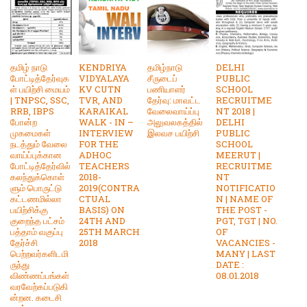
தமிழ் நாடு
KENDRIYA
தமிழ்நாடு
DELHI
போட்டித்தேர்வுக
VIDYALAYA
சீருடைப்
PUBLIC
ள் பயிற்சி மையம்
KV CUTN
பணியாளர்
SCHOOL
| TNPSC, SSC,
TVR, AND
தேர்வு: மாவட்ட
RECRUITME
RRB, IBPS
KARAIKAL
வேலைவாய்ப்பு
NT 2018 |
போன்ற
WALK - IN –
அலுவலகத்தில்
DELHI
முகமைகள்
INTERVIEW
இலவச பயிற்சி
PUBLIC
நடத்தும் வேலை
FOR THE
SCHOOL
வாய்ப்புக்கான
ADHOC
MEERUT |
போட்டித்தேர்வில்
TEACHERS
RECRUITME
கலந்துக்கொள்
2018-
NT
ளும் பொருட்டு
2019(CONTRA
NOTIFICATIO
கட்டணமில்லா
CTUAL
N | NAME OF
பயிற்சிக்கு
BASIS) ON
THE POST -
குறைந்த பட்சம்
24TH AND
PGT, TGT | NO.
பத்தாம் வகுப்பு
25TH MARCH
OF
தேர்ச்சி
2018
VACANCIES -
பெற்றவர்களிடமி
MANY | LAST
ருந்து
DATE :
விண்ணப்பங்கள்
08.01.2018
வரவேற்கப்படுகி
ன்றன. கடைசி