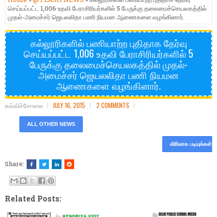
செய்யப்பட்ட 1,006 உதவி பேராசிரியர்களில் 5 பேருக்கு தலைமைச்செயலகத்தில்
முதல்-அமைச்சர் ஜெயலலிதா பணி நியமன ஆணைகளை வழங்கினார்.
கல்லூரிகளில் பணியாற்ற புதிதாக தேர்வு
செய்யப்பட்ட 1,006 உதவி பேராசிரியர்களில் 5
பேருக்கு தலைமைச்செயலகத்தில் முதல்-
அமைச்சர் ஜெயலலிதா பணி நியமன
ஆணைகளை வழங்கினார்.
கல்விச்சோலை
JULY 16, 2015
2 COMMENTS
ALL OTHER NEWS
விரிவாக படியுங்கள்
Share:
Related Posts: