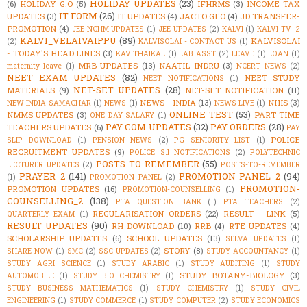
HOLIDAY UPDATES
(23)
(6)
HOLIDAY G.O
(5)
IFHRMS
(3)
INCOME TAX
IT FORM
(26)
UPDATES
(3)
IT UPDATES
(4)
JACTO GEO
(4)
JD TRANSFER-
PROMOTION
(4)
JEE NCHM UPDATES
(1)
JEE UPDATES
(2)
KALVI
(1)
KALVI TV_2
KALVI_VELAIVAIPPU
(89)
KALVISOLAI
(2)
KALVISOLAI - CONTACT US
(1)
- TODAY'S HEAD LINES
(3)
KAVITHAIKAL
(1)
LAB ASST
(2)
LEAVE
(1)
LOAN
(1)
MRB UPDATES
(13)
NAATIL INDRU
(3)
maternity leave
(1)
NCERT NEWS
(2)
NEET EXAM UPDATES
(82)
NEET STUDY
NEET NOTIFICATIONS
(1)
NET-SET UPDATES
(28)
MATERIALS
(9)
NET-SET NOTIFICATION
(11)
NEWS - INDIA
(13)
NHIS
(3)
NEW INDIA SAMACHAR
(1)
NEWS
(1)
NEWS LIVE
(1)
ONLINE TEST
(53)
NMMS UPDATES
(3)
PART TIME
ONE DAY SALARY
(1)
PAY COM UPDATES
(32)
PAY ORDERS
(28)
TEACHERS UPDATES
(6)
PAY
POLICE
SLIP DOWNLOAD
(1)
PENSION NEWS
(2)
PG SENIORITY LIST
(1)
RECRUITMENT UPDATES
(9)
POLICE S.I NOTIFICATIONS
(2)
POLYTECHNIC
POSTS TO REMEMBER
(55)
LECTURER UPDATES
(2)
POSTS-TO-REMEMBER
PRAYER_2
(141)
PROMOTION PANEL_2
(94)
(1)
PROMOTION PANEL
(2)
PROMOTION-
PROMOTION UPDATES
(16)
PROMOTION-COUNSELLING
(1)
COUNSELLING_2
(138)
PTA QUESTION BANK
(1)
PTA TEACHERS
(2)
REGULARISATION ORDERS
(22)
RESULT - LINK
(5)
QUARTERLY EXAM
(1)
RESULT UPDATES
(90)
RH DOWNLOAD
(10)
RRB
(4)
RTE UPDATES
(4)
SCHOLARSHIP UPDATES
(6)
SCHOOL UPDATES
(13)
SELVA UPDATES
(1)
STORY
(8)
SHARE NOW
(1)
SMC
(2)
SSC UPDATES
(2)
STUDY ACCOUNTANCY
(1)
STUDY AGRI SCIENCE
(1)
STUDY ARABIC
(1)
STUDY AUDITING
(1)
STUDY
STUDY BOTANY-BIOLOGY
(3)
AUTOMOBILE
(1)
STUDY BIO CHEMISTRY
(1)
STUDY BUSINESS MATHEMATICS
(1)
STUDY CHEMISTRY
(1)
STUDY CIVIL
ENGINEERING
(1)
STUDY COMMERCE
(1)
STUDY COMPUTER
(2)
STUDY ECONOMICS