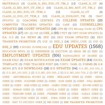
MATERIALS
(3)
CLASS_11_BIO_ZOO_OT_TM_2
(12)
CLASS_11_OT
(4)
CLASS_12_BIO_BOT_OT_EM_2
(10)
CLASS_12_BIO_BOT_OT_TM_2
(10)
CLASS_12_BIO_ZOO_OT_TEM_2
(12)
CLASS_12_OT
(6)
CLASS_12_ZOO_OT_TEM_2
(13)
CLASS_12_ZOOLOGY_TM
(3)
CMAT
COLLEGE UPDATES
(25)
COACHING CENTRES
(7)
UPDATES
(1)
COUNSELLING
COMPUTER TEACHERS UPDATES
(11)
CoSE
(11)
UPDATES
(28)
COURT UPDATES
(28)
CPS
CPS
(5)
CPS Missing Credit
(1)
UPDATES
(27)
CSE_2
(55)
CTET
(3)
CRC
(1)
CSE
(2)
CUET EXAM UPDATES
(1)
D.A G.O
(5)
D.A NEWS
(8)
DEE
(11)
DEO EXAM UPDATES
(21)
DEO
TRANSFER-PROMOTION
(7)
DGE_2
(14)
DGE
(1)
DRESS_CODE
(1)
DSE
(1)
EDU UPDATES
(1568)
DSE_2
(85)
E-BOOKS DOWNLOAD
(1)
EDUCATION NEWS
(1)
EL SURRENDER
(1)
ELECTION
(2)
EMAIL ME
(1)
EMIS
(2)
EMPLOYMENT UPDATES
(506)
EQUIVALENCE OF DEGREE
(2)
EXAM UPDATES
(84)
EXAM ESLC
(8)
EXAM NOTIFICATION
(16)
EXCEL
TEMPLATE
(3)
FIND TEACHER POST
(10)
FORMS
(5)
G.K
FONTS -TAMIL
(1)
G.O DOWNLOAD
(28)
G.O UPDATES
(94)
NEWS
(17)
G.O_NO_001-100_2
(1)
G.O_NO_101-200_2
(2)
G.O_NO_201-300_2
(1)
G.O_NO_601-700_2
(1)
GPF
(2)
GUIDE - ARIVUKKADAL BOOKS
(1)
GUIDE - BRILLIANT GUIDE
(1)
GUIDE - DEIVA
GUIDE
(1)
GUIDE - DOLPHIN GUIDE
(1)
GUIDE - DON GUIDE
(1)
GUIDE - FULL MARKS
GUIDE
(1)
GUIDE - GEM GUIDE
(1)
GUIDE - JAMES GUIDE
(1)
GUIDE - JESVIN GUIDE
(1)
GUIDE - KONAR GUIDE
(1)
GUIDE - LOYOLA GUIDE
(1)
GUIDE - MERCY GUIDE
(1)
GUIDE - PENGUIN GUIDE
(1)
GUIDE - PREMIER GUIDE
(1)
GUIDE - SARAS GUIDE
(1)
GUIDE - SELECTION GUIDE
(1)
GUIDE - SURA GUIDE
(1)
GUIDE - SURYA GUIDE
(1)
HM TRANSFER-PROMOTION
GUIDE - WAY TO SUCCESS GUIDE
(1)
HM GUIDE
(1)