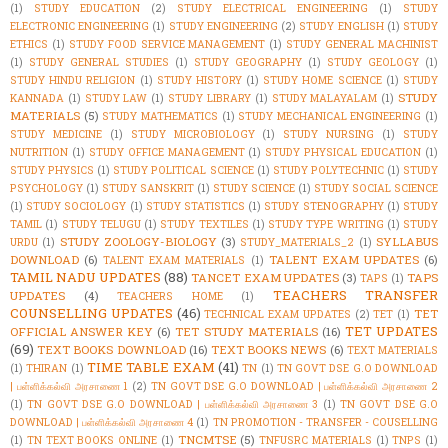
(1)
STUDY EDUCATION
(2)
STUDY ELECTRICAL ENGINEERING
(1)
STUDY
ELECTRONIC ENGINEERING
(1)
STUDY ENGINEERING
(2)
STUDY ENGLISH
(1)
STUDY
ETHICS
(1)
STUDY FOOD SERVICE MANAGEMENT
(1)
STUDY GENERAL MACHINIST
(1)
STUDY GENERAL STUDIES
(1)
STUDY GEOGRAPHY
(1)
STUDY GEOLOGY
(1)
STUDY HINDU RELIGION
(1)
STUDY HISTORY
(1)
STUDY HOME SCIENCE
(1)
STUDY
STUDY
KANNADA
(1)
STUDY LAW
(1)
STUDY LIBRARY
(1)
STUDY MALAYALAM
(1)
MATERIALS
(5)
STUDY MATHEMATICS
(1)
STUDY MECHANICAL ENGINEERING
(1)
STUDY MEDICINE
(1)
STUDY MICROBIOLOGY
(1)
STUDY NURSING
(1)
STUDY
NUTRITION
(1)
STUDY OFFICE MANAGEMENT
(1)
STUDY PHYSICAL EDUCATION
(1)
STUDY PHYSICS
(1)
STUDY POLITICAL SCIENCE
(1)
STUDY POLYTECHNIC
(1)
STUDY
PSYCHOLOGY
(1)
STUDY SANSKRIT
(1)
STUDY SCIENCE
(1)
STUDY SOCIAL SCIENCE
(1)
STUDY SOCIOLOGY
(1)
STUDY STATISTICS
(1)
STUDY STENOGRAPHY
(1)
STUDY
TAMIL
(1)
STUDY TELUGU
(1)
STUDY TEXTILES
(1)
STUDY TYPE WRITING
(1)
STUDY
STUDY ZOOLOGY-BIOLOGY
(3)
SYLLABUS
URDU
(1)
STUDY_MATERIALS_2
(1)
DOWNLOAD
(6)
TALENT EXAM UPDATES
(6)
TALENT EXAM MATERIALS
(1)
TAMIL NADU UPDATES
(88)
TANCET EXAM UPDATES
(3)
TAPS
TAPS
(1)
TEACHERS TRANSFER
UPDATES
(4)
TEACHERS HOME
(1)
COUNSELLING UPDATES
(46)
TET
TECHNICAL EXAM UPDATES
(2)
TET
(1)
TET UPDATES
OFFICIAL ANSWER KEY
(6)
TET STUDY MATERIALS
(16)
(69)
TEXT BOOKS DOWNLOAD
(16)
TEXT BOOKS NEWS
(6)
TEXT MATERIALS
TIME TABLE EXAM
(41)
(1)
THIRAN
(1)
TN
(1)
TN GOVT DSE G.O DOWNLOAD
| பள்ளிக்கல்வி அரசாணை 1
(2)
TN GOVT DSE G.O DOWNLOAD | பள்ளிக்கல்வி அரசாணை 2
(1)
TN GOVT DSE G.O DOWNLOAD | பள்ளிக்கல்வி அரசாணை 3
(1)
TN GOVT DSE G.O
DOWNLOAD | பள்ளிக்கல்வி அரசாணை 4
(1)
TN PROMOTION - TRANSFER - COUSELLING
TNCMTSE
(5)
(1)
TN TEXT BOOKS ONLINE
(1)
TNFUSRC MATERIALS
(1)
TNPS
(1)