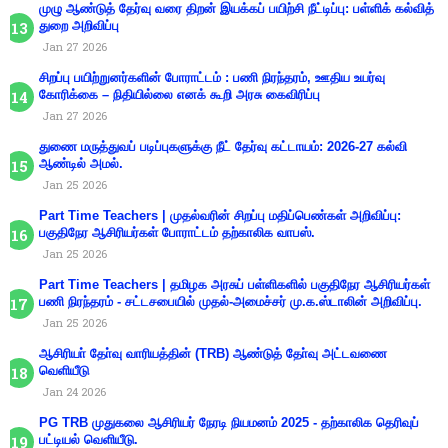
முழு ஆண்டுத் தேர்வு வரை திறன் இயக்கப் பயிற்சி நீட்டிப்பு: பள்ளிக் கல்வித்
துறை அறிவிப்பு
Jan 27 2026
சிறப்பு பயிற்றுனர்களின் போராட்டம் : பணி நிரந்தரம், ஊதிய உயர்வு
கோரிக்கை – நிதியில்லை எனக் கூறி அரசு கைவிரிப்பு
Jan 27 2026
துணை மருத்துவப் படிப்புகளுக்கு நீட் தேர்வு கட்டாயம்: 2026-27 கல்வி
ஆண்டில் அமல்.
Jan 25 2026
Part Time Teachers | முதல்வரின் சிறப்பு மதிப்பெண்கள் அறிவிப்பு:
பகுதிநேர ஆசிரியர்கள் போராட்டம் தற்காலிக வாபஸ்.
Jan 25 2026
Part Time Teachers | தமிழக அரசுப் பள்ளிகளில் பகுதிநேர ஆசிரியர்கள்
பணி நிரந்தரம் - சட்டசபையில் முதல்-அமைச்சர் மு.க.ஸ்டாலின் அறிவிப்பு.
Jan 25 2026
ஆசிரியா் தோ்வு வாரியத்தின் (TRB) ஆண்டுத் தோ்வு அட்டவணை
வெளியீடு
Jan 24 2026
PG TRB முதுகலை ஆசிரியர் நேரடி நியமனம் 2025 - தற்காலிக தெரிவுப்
பட்டியல் வெளியீடு.