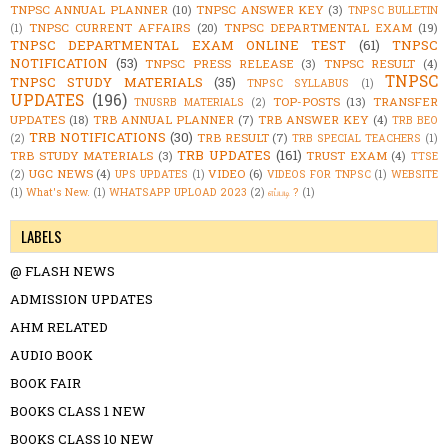
TNPSC ANNUAL PLANNER
(10)
TNPSC ANSWER KEY
(3)
TNPSC BULLETIN
TNPSC CURRENT AFFAIRS
(20)
TNPSC DEPARTMENTAL EXAM
(19)
(1)
TNPSC DEPARTMENTAL EXAM ONLINE TEST
(61)
TNPSC
NOTIFICATION
(53)
TNPSC PRESS RELEASE
(3)
TNPSC RESULT
(4)
TNPSC
TNPSC STUDY MATERIALS
(35)
TNPSC SYLLABUS
(1)
UPDATES
(196)
TOP-POSTS
(13)
TRANSFER
TNUSRB MATERIALS
(2)
UPDATES
(18)
TRB ANNUAL PLANNER
(7)
TRB ANSWER KEY
(4)
TRB BEO
TRB NOTIFICATIONS
(30)
TRB RESULT
(7)
(2)
TRB SPECIAL TEACHERS
(1)
TRB UPDATES
(161)
TRB STUDY MATERIALS
(3)
TRUST EXAM
(4)
TTSE
UGC NEWS
(4)
VIDEO
(6)
(2)
UPS UPDATES
(1)
VIDEOS FOR TNPSC
(1)
WEBSITE
(1)
What's New.
(1)
WHATSAPP UPLOAD 2023
(2)
எப்படி ?
(1)
LABELS
@ FLASH NEWS
ADMISSION UPDATES
AHM RELATED
AUDIO BOOK
BOOK FAIR
BOOKS CLASS 1 NEW
BOOKS CLASS 10 NEW