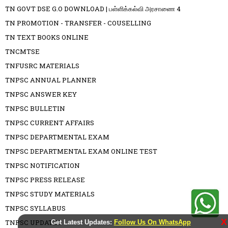
TN GOVT DSE G.O DOWNLOAD | பள்ளிக்கல்வி அரசாணை 4
TN PROMOTION - TRANSFER - COUSELLING
TN TEXT BOOKS ONLINE
TNCMTSE
TNFUSRC MATERIALS
TNPSC ANNUAL PLANNER
TNPSC ANSWER KEY
TNPSC BULLETIN
TNPSC CURRENT AFFAIRS
TNPSC DEPARTMENTAL EXAM
TNPSC DEPARTMENTAL EXAM ONLINE TEST
TNPSC NOTIFICATION
TNPSC PRESS RELEASE
TNPSC STUDY MATERIALS
TNPSC SYLLABUS
X
TNPSC UPDATES
Get Latest Updates:
Follow Us On WhatsApp