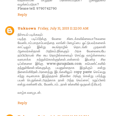
விதிக்காமல் மாறுதல் அளிக்கப்படுமா? முன்னுரிமை
வழங்கப்படுமா?
Please tell: 9790742790
Reply
Unknown
Friday, July 31, 2015 11:22:00 AM
நிச்சயம் படிக்கவும்:
படித்த படிப்பிற்க்கு வேலை கிடைக்கவில்லையா?கவலை
வேண்டாம்.மாதசம்பளத்தை வாங்கி பிழைப்பை ஓட்டுபவர்களைக்
காட்டிலும் இன்று சுயதொழில் தொடங்கி முதலாலி
ஆனவர்கள்தான் அதிகம்.நீங்களும் அரசு வேலையையே
நம்பியிராமல் சில சுய தொழில்களையும் செய்து வாழ்க்கையை
வளமாக்க கற்றுக்கொள்ளுங்கள்..என்னால் இயன்ற சில
டிப்ஸ்களை இங்கு www.gurugulam.com கமெண்ட்களில்
தந்துள்ளேன்.உங்களுக்கு பயனுள்ளதாக இருக்கும் என்று
நினைக்கிறேன்.அனைத்து இடங்களிலும் copy paste செய்வது
சற்று கடினமாக இருந்ததால் நீங்களே அங்கு சென்று பார்த்து
பயன் பெறுங்கள்.அதற்காக நான் அந்த வெப்சைட் உறுப்பினர்
என்று எண்ணி விட வேண்டாம்...நான் உங்களில் ஒருவள்.(ப்ரியா).
வாழ்க வளமுடன்.
Reply