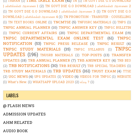
TIME TABLE EXAM
(41)
(1)
THIRAN
(1)
TN
(1)
TN GOVT DSE G.O DOWNLOAD
| பள்ளிக்கல்வி அரசாணை 1
(2)
TN GOVT DSE G.O DOWNLOAD | பள்ளிக்கல்வி அரசாணை 2
(1)
TN GOVT DSE G.O DOWNLOAD | பள்ளிக்கல்வி அரசாணை 3
(1)
TN GOVT DSE G.O
DOWNLOAD | பள்ளிக்கல்வி அரசாணை 4
(1)
TN PROMOTION - TRANSFER - COUSELLING
TNCMTSE
(5)
(1)
TN TEXT BOOKS ONLINE
(1)
TNFUSRC MATERIALS
(1)
TNPS
(1)
TNPSC ANNUAL PLANNER
(10)
TNPSC ANSWER KEY
(3)
TNPSC BULLETIN
TNPSC CURRENT AFFAIRS
(20)
TNPSC DEPARTMENTAL EXAM
(19)
(1)
TNPSC DEPARTMENTAL EXAM ONLINE TEST
(61)
TNPSC
NOTIFICATION
(53)
TNPSC PRESS RELEASE
(3)
TNPSC RESULT
(4)
TNPSC
TNPSC STUDY MATERIALS
(35)
TNPSC SYLLABUS
(1)
UPDATES
(196)
TOP-POSTS
(13)
TRANSFER
TNUSRB MATERIALS
(2)
UPDATES
(18)
TRB ANNUAL PLANNER
(7)
TRB ANSWER KEY
(4)
TRB BEO
TRB NOTIFICATIONS
(30)
TRB RESULT
(7)
(2)
TRB SPECIAL TEACHERS
(1)
TRB UPDATES
(161)
TRB STUDY MATERIALS
(3)
TRUST EXAM
(4)
TTSE
UGC NEWS
(4)
VIDEO
(6)
(2)
UPS UPDATES
(1)
VIDEOS FOR TNPSC
(1)
WEBSITE
(1)
What's New.
(1)
WHATSAPP UPLOAD 2023
(2)
எப்படி ?
(1)
LABELS
@ FLASH NEWS
ADMISSION UPDATES
AHM RELATED
AUDIO BOOK