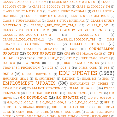
CLASS 12 ZOOLOGY 2-3-5 EM
(4)
CLASS 12 ZOOLOGY 2-3-5 TM
(4)
CLASS 12
ZOOLOGY OT EM
(1)
CLASS 12 ZOOLOGY OT TM
(1)
CLASS 12 ZOOLOGY TM
(1)
CLASS 2 STUDY MATERIALS
(1)
CLASS 3 STUDY MATERIALS
(1)
CLASS 4 STUDY
MATERIALS
(1)
CLASS 5 STUDY MATERIALS
(1)
CLASS 6 STUDY MATERIALS
(2)
CLASS 9 STUDY
CLASS 7 STUDY MATERIALS
(2)
CLASS 8 STUDY MATERIALS
(2)
MATERIALS
(3)
CLASS_11_BIO_ZOO_OT_TM_2
(12)
CLASS_11_OT
(4)
CLASS_12_BIO_BOT_OT_EM_2
(10)
CLASS_12_BIO_BOT_OT_TM_2
(10)
CLASS_12_BIO_ZOO_OT_TEM_2
(12)
CLASS_12_OT
(6)
CLASS_12_ZOO_OT_TEM_2
(13)
CLASS_12_ZOOLOGY_TM
(3)
CMAT
COLLEGE UPDATES
(25)
COACHING CENTRES
(7)
UPDATES
(1)
COUNSELLING
COMPUTER TEACHERS UPDATES
(11)
CoSE
(11)
UPDATES
(28)
COURT UPDATES
(28)
CPS
CPS
(5)
CPS Missing Credit
(1)
UPDATES
(27)
CSE_2
(55)
CTET
(3)
CRC
(1)
CSE
(2)
CUET EXAM UPDATES
(1)
D.A G.O
(5)
D.A NEWS
(8)
DEE
(11)
DEO EXAM UPDATES
(21)
DEO
TRANSFER-PROMOTION
(7)
DGE_2
(14)
DGE
(1)
DRESS_CODE
(1)
DSE
(1)
EDU UPDATES
(1568)
DSE_2
(85)
E-BOOKS DOWNLOAD
(1)
EDUCATION NEWS
(1)
EL SURRENDER
(1)
ELECTION
(2)
EMAIL ME
(1)
EMIS
(2)
EMPLOYMENT UPDATES
(506)
EQUIVALENCE OF DEGREE
(2)
EXAM UPDATES
(84)
EXAM ESLC
(8)
EXAM NOTIFICATION
(16)
EXCEL
TEMPLATE
(3)
FIND TEACHER POST
(10)
FORMS
(5)
G.K
FONTS -TAMIL
(1)
G.O DOWNLOAD
(28)
G.O UPDATES
(94)
NEWS
(17)
G.O_NO_001-100_2
(1)
G.O_NO_101-200_2
(2)
G.O_NO_201-300_2
(1)
G.O_NO_601-700_2
(1)
GPF
(2)
GUIDE - ARIVUKKADAL BOOKS
(1)
GUIDE - BRILLIANT GUIDE
(1)
GUIDE - DEIVA
GUIDE
(1)
GUIDE - DOLPHIN GUIDE
(1)
GUIDE - DON GUIDE
(1)
GUIDE - FULL MARKS
GUIDE
(1)
GUIDE - GEM GUIDE
(1)
GUIDE - JAMES GUIDE
(1)
GUIDE - JESVIN GUIDE
(1)