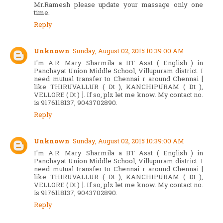
Mr.Ramesh please update your massage only one
time.
Reply
Unknown
Sunday, August 02, 2015 10:39:00 AM
I'm A.R. Mary Sharmila a BT Asst ( English ) in
Panchayat Union Middle School, Villupuram district. I
need mutual transfer to Chennai r around Chennai [
like THIRUVALLUR ( Dt ), KANCHIPURAM ( Dt ),
VELLORE ( Dt ) ]. If so, plz let me know. My contact no.
is 9176118137, 9043702890.
Reply
Unknown
Sunday, August 02, 2015 10:39:00 AM
I'm A.R. Mary Sharmila a BT Asst ( English ) in
Panchayat Union Middle School, Villupuram district. I
need mutual transfer to Chennai r around Chennai [
like THIRUVALLUR ( Dt ), KANCHIPURAM ( Dt ),
VELLORE ( Dt ) ]. If so, plz let me know. My contact no.
is 9176118137, 9043702890.
Reply