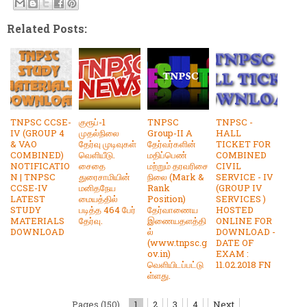
Related Posts:
TNPSC CCSE-
குரூப்-1
TNPSC
TNPSC -
IV (GROUP 4
முதல்நிலை
Group-II A
HALL
& VAO
தேர்வு முடிவுகள்
தேர்வர்களின்
TICKET FOR
COMBINED)
வெளியீடு.
மதிப்பெண்
COMBINED
NOTIFICATIO
சைதை
மற்றும் தரவரிசை
CIVIL
N | TNPSC
துரைசாமியின்
நிலை (Mark &
SERVICE - IV
CCSE-IV
மனிதநேய
Rank
(GROUP IV
LATEST
மையத்தில்
Position)
SERVICES )
STUDY
படித்த 464 பேர்
தேர்வாணைய
HOSTED
MATERIALS
தேர்வு.
இணையதளத்தி
ONLINE FOR
DOWNLOAD
ல்
DOWNLOAD -
(www.tnpsc.g
DATE OF
ov.in)
EXAM :
வெளியிடப்பட்டு
11.02.2018 FN
ள்ளது.
Pages (150)
1
2
3
4
Next