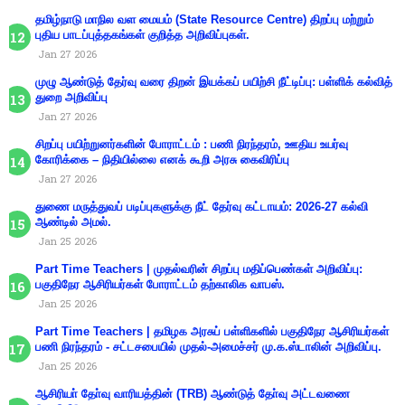
தமிழ்நாடு மாநில வள மையம் (State Resource Centre) திறப்பு மற்றும்
புதிய பாடப்புத்தகங்கள் குறித்த அறிவிப்புகள்.
Jan 27 2026
முழு ஆண்டுத் தேர்வு வரை திறன் இயக்கப் பயிற்சி நீட்டிப்பு: பள்ளிக் கல்வித்
துறை அறிவிப்பு
Jan 27 2026
சிறப்பு பயிற்றுனர்களின் போராட்டம் : பணி நிரந்தரம், ஊதிய உயர்வு
கோரிக்கை – நிதியில்லை எனக் கூறி அரசு கைவிரிப்பு
Jan 27 2026
துணை மருத்துவப் படிப்புகளுக்கு நீட் தேர்வு கட்டாயம்: 2026-27 கல்வி
ஆண்டில் அமல்.
Jan 25 2026
Part Time Teachers | முதல்வரின் சிறப்பு மதிப்பெண்கள் அறிவிப்பு:
பகுதிநேர ஆசிரியர்கள் போராட்டம் தற்காலிக வாபஸ்.
Jan 25 2026
Part Time Teachers | தமிழக அரசுப் பள்ளிகளில் பகுதிநேர ஆசிரியர்கள்
பணி நிரந்தரம் - சட்டசபையில் முதல்-அமைச்சர் மு.க.ஸ்டாலின் அறிவிப்பு.
Jan 25 2026
ஆசிரியா் தோ்வு வாரியத்தின் (TRB) ஆண்டுத் தோ்வு அட்டவணை