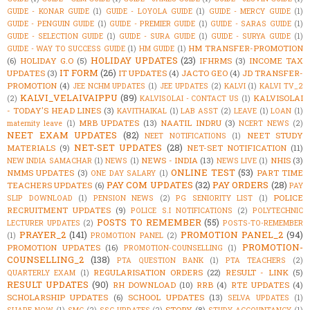
GUIDE - KONAR GUIDE
(1)
GUIDE - LOYOLA GUIDE
(1)
GUIDE - MERCY GUIDE
(1)
GUIDE - PENGUIN GUIDE
(1)
GUIDE - PREMIER GUIDE
(1)
GUIDE - SARAS GUIDE
(1)
GUIDE - SELECTION GUIDE
(1)
GUIDE - SURA GUIDE
(1)
GUIDE - SURYA GUIDE
(1)
HM TRANSFER-PROMOTION
GUIDE - WAY TO SUCCESS GUIDE
(1)
HM GUIDE
(1)
HOLIDAY UPDATES
(23)
(6)
HOLIDAY G.O
(5)
IFHRMS
(3)
INCOME TAX
IT FORM
(26)
UPDATES
(3)
IT UPDATES
(4)
JACTO GEO
(4)
JD TRANSFER-
PROMOTION
(4)
JEE NCHM UPDATES
(1)
JEE UPDATES
(2)
KALVI
(1)
KALVI TV_2
KALVI_VELAIVAIPPU
(89)
KALVISOLAI
(2)
KALVISOLAI - CONTACT US
(1)
- TODAY'S HEAD LINES
(3)
KAVITHAIKAL
(1)
LAB ASST
(2)
LEAVE
(1)
LOAN
(1)
MRB UPDATES
(13)
NAATIL INDRU
(3)
maternity leave
(1)
NCERT NEWS
(2)
NEET EXAM UPDATES
(82)
NEET STUDY
NEET NOTIFICATIONS
(1)
NET-SET UPDATES
(28)
MATERIALS
(9)
NET-SET NOTIFICATION
(11)
NEWS - INDIA
(13)
NHIS
(3)
NEW INDIA SAMACHAR
(1)
NEWS
(1)
NEWS LIVE
(1)
ONLINE TEST
(53)
NMMS UPDATES
(3)
PART TIME
ONE DAY SALARY
(1)
PAY COM UPDATES
(32)
PAY ORDERS
(28)
TEACHERS UPDATES
(6)
PAY
POLICE
SLIP DOWNLOAD
(1)
PENSION NEWS
(2)
PG SENIORITY LIST
(1)
RECRUITMENT UPDATES
(9)
POLICE S.I NOTIFICATIONS
(2)
POLYTECHNIC
POSTS TO REMEMBER
(55)
LECTURER UPDATES
(2)
POSTS-TO-REMEMBER
PRAYER_2
(141)
PROMOTION PANEL_2
(94)
(1)
PROMOTION PANEL
(2)
PROMOTION-
PROMOTION UPDATES
(16)
PROMOTION-COUNSELLING
(1)
COUNSELLING_2
(138)
PTA QUESTION BANK
(1)
PTA TEACHERS
(2)
REGULARISATION ORDERS
(22)
RESULT - LINK
(5)
QUARTERLY EXAM
(1)
RESULT UPDATES
(90)
RH DOWNLOAD
(10)
RRB
(4)
RTE UPDATES
(4)
SCHOLARSHIP UPDATES
(6)
SCHOOL UPDATES
(13)
SELVA UPDATES
(1)
STORY
(8)
SHARE NOW
(1)
SMC
(2)
SSC UPDATES
(2)
STUDY ACCOUNTANCY
(1)