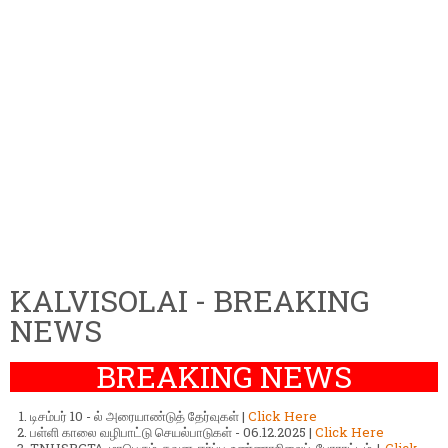
KALVISOLAI - BREAKING
NEWS
BREAKING NEWS
டிசம்பர் 10 - ல் அரையாண்டுத் தேர்வுகள் |
Click Here
பள்ளி காலை வழிபாட்டு செயல்பாடுகள் - 06.12.2025 |
Click Here
TNHSPGTA மாபெரும் கவன ஈர்ப்பு உண்ணாநிலைப் போராட்டம் |
Click