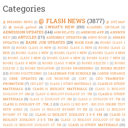
Categories
@ FLASH NEWS
(3877)
@ BREAKING NEWS
(1)
@ SITE MAP
1.WHAT'S NEW
(150)
@ செய்தி துளிகள்
(4)
(1)
ACADEMIC CIRCULAR
(1)
ADMISSION UPDATES
(144)
ANDROID APP
(5)
ANSWER
AHM RELATED
(1)
ARTICLES
(171)
KEY
(21)
ASSEMBLY UPDATES
(6)
AWARD
AUDIO BOOK
(1)
BANK JOB UPDATES
(29)
UPDATES
(8)
BOOK FAIR
(4)
BOOKS CLASS 1
NEW
(1)
BOOKS CLASS 10 NEW
(1)
BOOKS CLASS 11 NEW
(1)
BOOKS CLASS 12
NEW
(1)
BOOKS CLASS 2 NEW
(1)
BOOKS CLASS 3 NEW
(1)
BOOKS CLASS 4 NEW
(1)
BOOKS CLASS 5 NEW
(1)
BOOKS CLASS 6 NEW
(1)
BOOKS CLASS 7 NEW
(1)
BOOKS CLASS 8 NEW
(1)
BOOKS CLASS 9 NEW
(1)
BOOKS D.ELE.ED 1
(1)
BOOKS
BOOKS NCERT
D.ELE.ED 2
(1)
BOOKS EDUCATION
(2)
BOOKS ENGINEERING
(2)
(13)
CALENDAR FOR SCHOOLS
(6)
BOOKS POLYTECHNIC
(1)
CAREER GUIDANCE
CBSE UPDATES
(4)
CEO TRANSFER-
(1)
CCE REGISTER
(2)
CCRT
(1)
PROMOTION
(7)
CLASS 10 STUDY
CEO LIST
(1)
CLASS 1 STUDY MATERIALS
(1)
MATERIALS
(13)
CLASS 11 BIOLOGY MATERIALS
(3)
CLASS 11 BIOLOGY
CLASS 11 STUDY
ZOOLOGY OT -EM
(1)
CLASS 11 BIOLOGY ZOOLOGY OT -TM
(1)
MATERIALS
(9)
CLASS 11 ZOOLOGY OT -EM
(1)
CLASS 11 ZOOLOGY OT -TM
(1)
CLASS 11 ZOOLOGY OT -TM_2
(13)
CLASS 12 BIO BOT - BIO ZOO ONLINE TEST
WITH AUDIO
(1)
CLASS 12 BIOLOGY BOTANY OT EM
(1)
CLASS 12 BIOLOGY
CLASS 12 BIOLOGY ZOOLOGY 2-3-5 EM
(4)
CLASS 12
BOTANY OT TM
(2)
BIOLOGY ZOOLOGY 2-3-5 TM
(4)
CLASS 12 BIOLOGY ZOOLOGY OT EM
(1)
CLASS 12 STUDY MATERIALS
(15)
CLASS 12 BIOLOGY ZOOLOGY OT TM
(1)