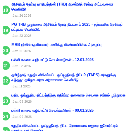
ஆசிரியா் தோ்வு வாரியத்தின் (TRB) ஆண்டுத் தோ்வு அட்டவணை
வெளியீடு
Jan 24 2026
PG TRB முதுகலை ஆசிரியர் நேரடி நியமனம் 2025 - தற்காலிக தெரிவுப்
பட்டியல் வெளியீடு.
Jan 23 2026
MRB நர்சிங் உதவியாளர் பணிக்கு விண்ணப்பிக்க அழைப்பு
Jan 21 2026
பள்ளி காலை வழிபாட்டு செயல்பாடுகள் - 12.01.2026
Jan 12 2026
தமிழ்நாடு உறுதியளிக்கப்பட்ட ஓய்வூதியத் திட்டம் (TAPS) அமலுக்கு
வந்தது: தமிழக அரசு அரசாணை வெளியீடு
Jan 11 2026
புதிய ஓய்வூதிய திட்டத்திற்கு எதிர்ப்பு: தலைமை செயலக சங்கம் முற்றுகை
Jan 09 2026
பள்ளி காலை வழிபாட்டு செயல்பாடுகள் - 09.01.2026
Jan 09 2026
உறுதியளிக்கப்பட்ட ஓய்வூதியத் திட்ட அரசாணை: மதுரை ஐகோர்ட்டில்
வழக்கு ஒத்திவைப்பு