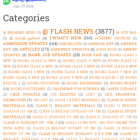
Jan 09 2026
Categories
@ FLASH NEWS
(3877)
@ BREAKING NEWS
(1)
@ SITE MAP
1.WHAT'S NEW
(150)
@ செய்தி துளிகள்
(4)
(1)
ACADEMIC CIRCULAR
(1)
ADMISSION UPDATES
(144)
ANDROID APP
(5)
ANSWER
AHM RELATED
(1)
ARTICLES
(171)
KEY
(21)
ASSEMBLY UPDATES
(6)
AWARD
AUDIO BOOK
(1)
BANK JOB UPDATES
(29)
UPDATES
(8)
BOOK FAIR
(4)
BOOKS CLASS 1
NEW
(1)
BOOKS CLASS 10 NEW
(1)
BOOKS CLASS 11 NEW
(1)
BOOKS CLASS 12
NEW
(1)
BOOKS CLASS 2 NEW
(1)
BOOKS CLASS 3 NEW
(1)
BOOKS CLASS 4 NEW
(1)
BOOKS CLASS 5 NEW
(1)
BOOKS CLASS 6 NEW
(1)
BOOKS CLASS 7 NEW
(1)
BOOKS CLASS 8 NEW
(1)
BOOKS CLASS 9 NEW
(1)
BOOKS D.ELE.ED 1
(1)
BOOKS
BOOKS NCERT
D.ELE.ED 2
(1)
BOOKS EDUCATION
(2)
BOOKS ENGINEERING
(2)
(13)
CALENDAR FOR SCHOOLS
(6)
BOOKS POLYTECHNIC
(1)
CAREER GUIDANCE
CBSE UPDATES
(4)
CEO TRANSFER-
(1)
CCE REGISTER
(2)
CCRT
(1)
PROMOTION
(7)
CLASS 10 STUDY
CEO LIST
(1)
CLASS 1 STUDY MATERIALS
(1)
MATERIALS
(13)
CLASS 11 BIOLOGY MATERIALS
(3)
CLASS 11 BIOLOGY
CLASS 11 STUDY
ZOOLOGY OT -EM
(1)
CLASS 11 BIOLOGY ZOOLOGY OT -TM
(1)
MATERIALS
(9)
CLASS 11 ZOOLOGY OT -EM
(1)
CLASS 11 ZOOLOGY OT -TM
(1)
CLASS 11 ZOOLOGY OT -TM_2
(13)
CLASS 12 BIO BOT - BIO ZOO ONLINE TEST
WITH AUDIO
(1)
CLASS 12 BIOLOGY BOTANY OT EM
(1)
CLASS 12 BIOLOGY
CLASS 12 BIOLOGY ZOOLOGY 2-3-5 EM
(4)
CLASS 12
BOTANY OT TM
(2)
BIOLOGY ZOOLOGY 2-3-5 TM
(4)
CLASS 12 BIOLOGY ZOOLOGY OT EM
(1)