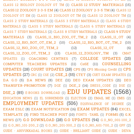
CLASS 12 STUDY MATERIALS
(15)
CLASS 12 BIOLOGY ZOOLOGY OT TM
(1)
CLASS 12 ZOOLOGY 2-3-5 EM
(4)
CLASS 12 ZOOLOGY 2-3-5 TM
(4)
CLASS 12
ZOOLOGY OT EM
(1)
CLASS 12 ZOOLOGY OT TM
(1)
CLASS 12 ZOOLOGY TM
(1)
CLASS 2 STUDY MATERIALS
(1)
CLASS 3 STUDY MATERIALS
(1)
CLASS 4 STUDY
MATERIALS
(1)
CLASS 5 STUDY MATERIALS
(1)
CLASS 6 STUDY MATERIALS
(2)
CLASS 9 STUDY
CLASS 7 STUDY MATERIALS
(2)
CLASS 8 STUDY MATERIALS
(2)
MATERIALS
(3)
CLASS_11_BIO_ZOO_OT_TM_2
(12)
CLASS_11_OT
(4)
CLASS_12_BIO_BOT_OT_EM_2
(10)
CLASS_12_BIO_BOT_OT_TM_2
(10)
CLASS_12_BIO_ZOO_OT_TEM_2
(12)
CLASS_12_OT
(6)
CLASS_12_ZOO_OT_TEM_2
(13)
CLASS_12_ZOOLOGY_TM
(3)
CMAT
COLLEGE UPDATES
(25)
COACHING CENTRES
(7)
UPDATES
(1)
COUNSELLING
COMPUTER TEACHERS UPDATES
(11)
CoSE
(11)
UPDATES
(28)
COURT UPDATES
(28)
CPS
CPS
(5)
CPS Missing Credit
(1)
UPDATES
(27)
CSE_2
(55)
CTET
(3)
CRC
(1)
CSE
(2)
CUET EXAM UPDATES
(1)
D.A G.O
(5)
D.A NEWS
(8)
DEE
(11)
DEO EXAM UPDATES
(21)
DEO
TRANSFER-PROMOTION
(7)
DGE_2
(14)
DGE
(1)
DRESS_CODE
(1)
DSE
(1)
EDU UPDATES
(1568)
DSE_2
(85)
E-BOOKS DOWNLOAD
(1)
EDUCATION NEWS
(1)
EL SURRENDER
(1)
ELECTION
(2)
EMAIL ME
(1)
EMIS
(2)
EMPLOYMENT UPDATES
(506)
EQUIVALENCE OF DEGREE
(2)
EXAM UPDATES
(84)
EXAM ESLC
(8)
EXAM NOTIFICATION
(16)
EXCEL
TEMPLATE
(3)
FIND TEACHER POST
(10)
FORMS
(5)
G.K
FONTS -TAMIL
(1)
G.O DOWNLOAD
(28)
G.O UPDATES
(94)
NEWS
(17)
G.O_NO_001-100_2
(1)
G.O_NO_101-200_2
(2)
G.O_NO_201-300_2
(1)
G.O_NO_601-700_2
(1)
GPF
(2)
GUIDE - ARIVUKKADAL BOOKS
(1)
GUIDE - BRILLIANT GUIDE
(1)
GUIDE - DEIVA