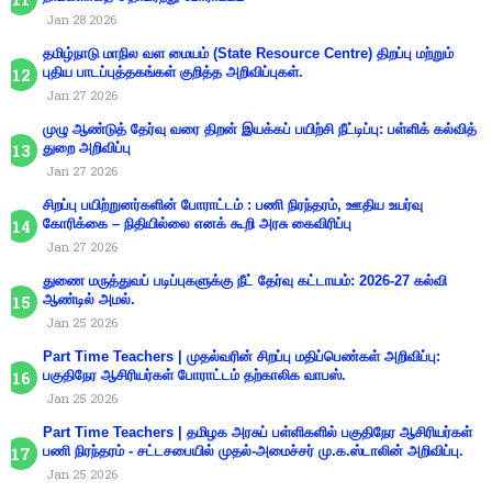
Jan 28 2026
தமிழ்நாடு மாநில வள மையம் (State Resource Centre) திறப்பு மற்றும்
புதிய பாடப்புத்தகங்கள் குறித்த அறிவிப்புகள்.
Jan 27 2026
முழு ஆண்டுத் தேர்வு வரை திறன் இயக்கப் பயிற்சி நீட்டிப்பு: பள்ளிக் கல்வித்
துறை அறிவிப்பு
Jan 27 2026
சிறப்பு பயிற்றுனர்களின் போராட்டம் : பணி நிரந்தரம், ஊதிய உயர்வு
கோரிக்கை – நிதியில்லை எனக் கூறி அரசு கைவிரிப்பு
Jan 27 2026
துணை மருத்துவப் படிப்புகளுக்கு நீட் தேர்வு கட்டாயம்: 2026-27 கல்வி
ஆண்டில் அமல்.
Jan 25 2026
Part Time Teachers | முதல்வரின் சிறப்பு மதிப்பெண்கள் அறிவிப்பு:
பகுதிநேர ஆசிரியர்கள் போராட்டம் தற்காலிக வாபஸ்.
Jan 25 2026
Part Time Teachers | தமிழக அரசுப் பள்ளிகளில் பகுதிநேர ஆசிரியர்கள்
பணி நிரந்தரம் - சட்டசபையில் முதல்-அமைச்சர் மு.க.ஸ்டாலின் அறிவிப்பு.
Jan 25 2026