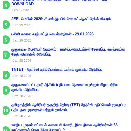
DOWNLOAD
Feb 02 2026
JEE. மெயின் 2026: சி.எஸ்.இ.யில் சேர கட்-ஆஃப் ரேங்க் விவரம்
Jan 29 2026
பள்ளி காலை வழிபாட்டு செயல்பாடுகள் - 29.01.2026
Jan 29 2026
முதுகலை ஆசிரியர் நியமனம் : காலிப்பணியிடங்கள் சேகரிப்பு. கலந்தாய்வு
தேதி விரைவில் அறிவிப்பு.
Jan 28 2026
TNTET - தேர்ச்சி மதிப்பெண்கள் மாற்றம் முக்கிய அறிவிப்பு
Jan 28 2026
முதுகலைப் பட்டதாரி ஆசிரியர் நியமன ஆணை வழங்கும் விழா பற்றிய
முக்கிய அறிவிப்பு.
Jan 28 2026
தமிழகத்தில் ஆசிரியர் தகுதித் தேர்வு (TET) தேர்ச்சி மதிப்பெண் குறைப்பு:
புதிய நடைமுறைகள் மற்றும் தாக்கம்
Jan 28 2026
ஊதிய முரண்பாட்டைக் களையக் கோரி, இடைநிலை ஆசிரியர்கள் 33
நாட்களாகத் தொடர்ந்து போராட்டம்