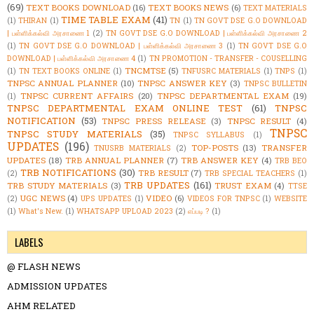
(69)
TEXT BOOKS DOWNLOAD
(16)
TEXT BOOKS NEWS
(6)
TEXT MATERIALS
TIME TABLE EXAM
(41)
(1)
THIRAN
(1)
TN
(1)
TN GOVT DSE G.O DOWNLOAD
| பள்ளிக்கல்வி அரசாணை 1
(2)
TN GOVT DSE G.O DOWNLOAD | பள்ளிக்கல்வி அரசாணை 2
(1)
TN GOVT DSE G.O DOWNLOAD | பள்ளிக்கல்வி அரசாணை 3
(1)
TN GOVT DSE G.O
DOWNLOAD | பள்ளிக்கல்வி அரசாணை 4
(1)
TN PROMOTION - TRANSFER - COUSELLING
TNCMTSE
(5)
(1)
TN TEXT BOOKS ONLINE
(1)
TNFUSRC MATERIALS
(1)
TNPS
(1)
TNPSC ANNUAL PLANNER
(10)
TNPSC ANSWER KEY
(3)
TNPSC BULLETIN
TNPSC CURRENT AFFAIRS
(20)
TNPSC DEPARTMENTAL EXAM
(19)
(1)
TNPSC DEPARTMENTAL EXAM ONLINE TEST
(61)
TNPSC
NOTIFICATION
(53)
TNPSC PRESS RELEASE
(3)
TNPSC RESULT
(4)
TNPSC
TNPSC STUDY MATERIALS
(35)
TNPSC SYLLABUS
(1)
UPDATES
(196)
TOP-POSTS
(13)
TRANSFER
TNUSRB MATERIALS
(2)
UPDATES
(18)
TRB ANNUAL PLANNER
(7)
TRB ANSWER KEY
(4)
TRB BEO
TRB NOTIFICATIONS
(30)
TRB RESULT
(7)
(2)
TRB SPECIAL TEACHERS
(1)
TRB UPDATES
(161)
TRB STUDY MATERIALS
(3)
TRUST EXAM
(4)
TTSE
UGC NEWS
(4)
VIDEO
(6)
(2)
UPS UPDATES
(1)
VIDEOS FOR TNPSC
(1)
WEBSITE
(1)
What's New.
(1)
WHATSAPP UPLOAD 2023
(2)
எப்படி ?
(1)
LABELS
@ FLASH NEWS
ADMISSION UPDATES
AHM RELATED