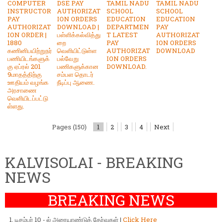
COMPUTER
DSE PAY
TAMIL NADU
TAMIL NADU
INSTRUCTOR
AUTHORIZAT
SCHOOL
SCHOOL
PAY
ION ORDERS
EDUCATION
EDUCATION
AUTHORIZAT
DOWNLOAD |
DEPARTMEN
PAY
ION ORDER |
பள்ளிக்கல்வித்து
T LATEST
AUTHORIZAT
1880
றை
PAY
ION ORDERS
கணினிபயிற்றுநர்
வெளியிட்டுள்ள
AUTHORIZAT
DOWNLOAD
பணியிடங்களுக்
பல்வேறு
ION ORDERS
கு ஏப்ரல் 201
பணிகளுக்கான
DOWNLOAD.
9மாதத்திற்கு
சம்பள தொடர்
ஊதியம் வழங்க
நீடிப்பு ஆணை.
அரசாணை
வெளியிடப்பட்டு
ள்ளது.
Pages (150)
1
2
3
4
Next
KALVISOLAI - BREAKING
NEWS
BREAKING NEWS
டிசம்பர் 10 - ல் அரையாண்டுத் தேர்வுகள் |
Click Here