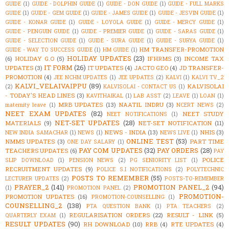
GUIDE
(1)
GUIDE - DOLPHIN GUIDE
(1)
GUIDE - DON GUIDE
(1)
GUIDE - FULL MARKS
GUIDE
(1)
GUIDE - GEM GUIDE
(1)
GUIDE - JAMES GUIDE
(1)
GUIDE - JESVIN GUIDE
(1)
GUIDE - KONAR GUIDE
(1)
GUIDE - LOYOLA GUIDE
(1)
GUIDE - MERCY GUIDE
(1)
GUIDE - PENGUIN GUIDE
(1)
GUIDE - PREMIER GUIDE
(1)
GUIDE - SARAS GUIDE
(1)
GUIDE - SELECTION GUIDE
(1)
GUIDE - SURA GUIDE
(1)
GUIDE - SURYA GUIDE
(1)
HM TRANSFER-PROMOTION
GUIDE - WAY TO SUCCESS GUIDE
(1)
HM GUIDE
(1)
HOLIDAY UPDATES
(23)
(6)
HOLIDAY G.O
(5)
IFHRMS
(3)
INCOME TAX
IT FORM
(26)
UPDATES
(3)
IT UPDATES
(4)
JACTO GEO
(4)
JD TRANSFER-
PROMOTION
(4)
JEE NCHM UPDATES
(1)
JEE UPDATES
(2)
KALVI
(1)
KALVI TV_2
KALVI_VELAIVAIPPU
(89)
KALVISOLAI
(2)
KALVISOLAI - CONTACT US
(1)
- TODAY'S HEAD LINES
(3)
KAVITHAIKAL
(1)
LAB ASST
(2)
LEAVE
(1)
LOAN
(1)
MRB UPDATES
(13)
NAATIL INDRU
(3)
maternity leave
(1)
NCERT NEWS
(2)
NEET EXAM UPDATES
(82)
NEET STUDY
NEET NOTIFICATIONS
(1)
NET-SET UPDATES
(28)
MATERIALS
(9)
NET-SET NOTIFICATION
(11)
NEWS - INDIA
(13)
NHIS
(3)
NEW INDIA SAMACHAR
(1)
NEWS
(1)
NEWS LIVE
(1)
ONLINE TEST
(53)
NMMS UPDATES
(3)
PART TIME
ONE DAY SALARY
(1)
PAY COM UPDATES
(32)
PAY ORDERS
(28)
TEACHERS UPDATES
(6)
PAY
POLICE
SLIP DOWNLOAD
(1)
PENSION NEWS
(2)
PG SENIORITY LIST
(1)
RECRUITMENT UPDATES
(9)
POLICE S.I NOTIFICATIONS
(2)
POLYTECHNIC
POSTS TO REMEMBER
(55)
LECTURER UPDATES
(2)
POSTS-TO-REMEMBER
PRAYER_2
(141)
PROMOTION PANEL_2
(94)
(1)
PROMOTION PANEL
(2)
PROMOTION-
PROMOTION UPDATES
(16)
PROMOTION-COUNSELLING
(1)
COUNSELLING_2
(138)
PTA QUESTION BANK
(1)
PTA TEACHERS
(2)
REGULARISATION ORDERS
(22)
RESULT - LINK
(5)
QUARTERLY EXAM
(1)
RESULT UPDATES
(90)
RH DOWNLOAD
(10)
RRB
(4)
RTE UPDATES
(4)