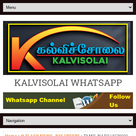
KALVISOLAI WHATSAPP
Home
»
@ FLASH NEWS
,
PAY ORDERS
» TAMIL NADU | SCHOOL