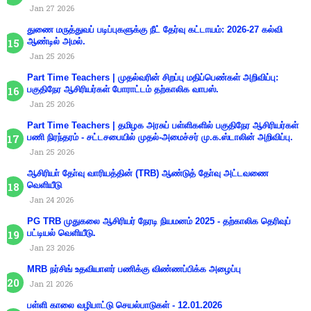
Jan 27 2026
துணை மருத்துவப் படிப்புகளுக்கு நீட் தேர்வு கட்டாயம்: 2026-27 கல்வி
ஆண்டில் அமல்.
Jan 25 2026
Part Time Teachers | முதல்வரின் சிறப்பு மதிப்பெண்கள் அறிவிப்பு:
பகுதிநேர ஆசிரியர்கள் போராட்டம் தற்காலிக வாபஸ்.
Jan 25 2026
Part Time Teachers | தமிழக அரசுப் பள்ளிகளில் பகுதிநேர ஆசிரியர்கள்
பணி நிரந்தரம் - சட்டசபையில் முதல்-அமைச்சர் மு.க.ஸ்டாலின் அறிவிப்பு.
Jan 25 2026
ஆசிரியா் தோ்வு வாரியத்தின் (TRB) ஆண்டுத் தோ்வு அட்டவணை
வெளியீடு
Jan 24 2026
PG TRB முதுகலை ஆசிரியர் நேரடி நியமனம் 2025 - தற்காலிக தெரிவுப்
பட்டியல் வெளியீடு.
Jan 23 2026
MRB நர்சிங் உதவியாளர் பணிக்கு விண்ணப்பிக்க அழைப்பு
Jan 21 2026
பள்ளி காலை வழிபாட்டு செயல்பாடுகள் - 12.01.2026