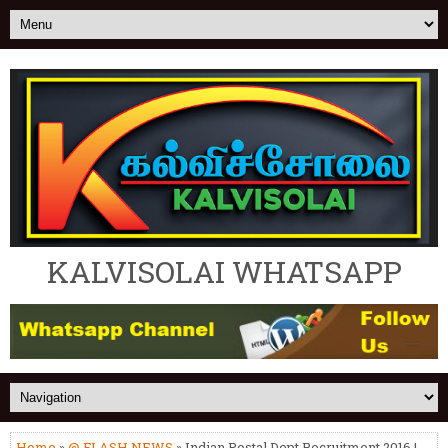
KALVISOLAI WHATSAPP
Home
»
@ FLASH NEWS
» Indian Postal Dept Recruitment 2016 |