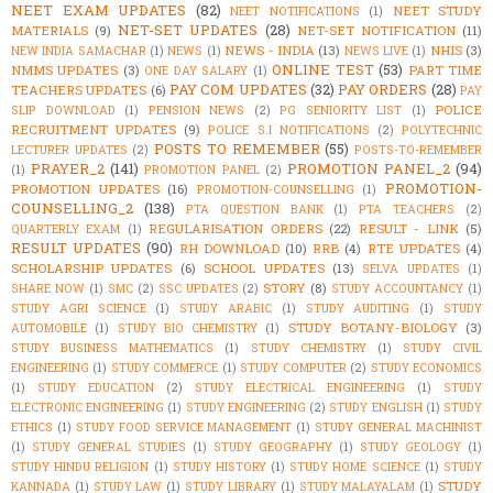
NEET EXAM UPDATES
(82)
NEET STUDY
NEET NOTIFICATIONS
(1)
NET-SET UPDATES
(28)
MATERIALS
(9)
NET-SET NOTIFICATION
(11)
NEWS - INDIA
(13)
NHIS
(3)
NEW INDIA SAMACHAR
(1)
NEWS
(1)
NEWS LIVE
(1)
ONLINE TEST
(53)
NMMS UPDATES
(3)
PART TIME
ONE DAY SALARY
(1)
PAY COM UPDATES
(32)
PAY ORDERS
(28)
TEACHERS UPDATES
(6)
PAY
POLICE
SLIP DOWNLOAD
(1)
PENSION NEWS
(2)
PG SENIORITY LIST
(1)
RECRUITMENT UPDATES
(9)
POLICE S.I NOTIFICATIONS
(2)
POLYTECHNIC
POSTS TO REMEMBER
(55)
LECTURER UPDATES
(2)
POSTS-TO-REMEMBER
PRAYER_2
(141)
PROMOTION PANEL_2
(94)
(1)
PROMOTION PANEL
(2)
PROMOTION-
PROMOTION UPDATES
(16)
PROMOTION-COUNSELLING
(1)
COUNSELLING_2
(138)
PTA QUESTION BANK
(1)
PTA TEACHERS
(2)
REGULARISATION ORDERS
(22)
RESULT - LINK
(5)
QUARTERLY EXAM
(1)
RESULT UPDATES
(90)
RH DOWNLOAD
(10)
RRB
(4)
RTE UPDATES
(4)
SCHOLARSHIP UPDATES
(6)
SCHOOL UPDATES
(13)
SELVA UPDATES
(1)
STORY
(8)
SHARE NOW
(1)
SMC
(2)
SSC UPDATES
(2)
STUDY ACCOUNTANCY
(1)
STUDY AGRI SCIENCE
(1)
STUDY ARABIC
(1)
STUDY AUDITING
(1)
STUDY
STUDY BOTANY-BIOLOGY
(3)
AUTOMOBILE
(1)
STUDY BIO CHEMISTRY
(1)
STUDY BUSINESS MATHEMATICS
(1)
STUDY CHEMISTRY
(1)
STUDY CIVIL
ENGINEERING
(1)
STUDY COMMERCE
(1)
STUDY COMPUTER
(2)
STUDY ECONOMICS
(1)
STUDY EDUCATION
(2)
STUDY ELECTRICAL ENGINEERING
(1)
STUDY
ELECTRONIC ENGINEERING
(1)
STUDY ENGINEERING
(2)
STUDY ENGLISH
(1)
STUDY
ETHICS
(1)
STUDY FOOD SERVICE MANAGEMENT
(1)
STUDY GENERAL MACHINIST
(1)
STUDY GENERAL STUDIES
(1)
STUDY GEOGRAPHY
(1)
STUDY GEOLOGY
(1)
STUDY HINDU RELIGION
(1)
STUDY HISTORY
(1)
STUDY HOME SCIENCE
(1)
STUDY
STUDY
KANNADA
(1)
STUDY LAW
(1)
STUDY LIBRARY
(1)
STUDY MALAYALAM
(1)