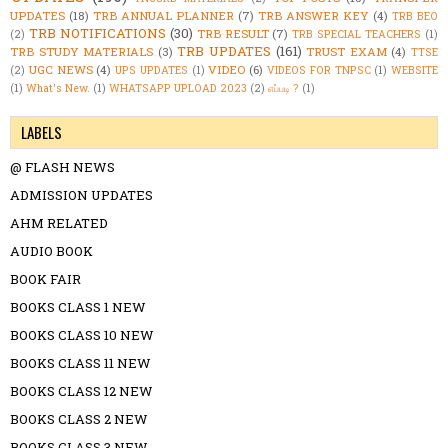
UPDATES
(18)
TRB ANNUAL PLANNER
(7)
TRB ANSWER KEY
(4)
TRB BEO
TRB NOTIFICATIONS
(30)
TRB RESULT
(7)
(2)
TRB SPECIAL TEACHERS
(1)
TRB UPDATES
(161)
TRB STUDY MATERIALS
(3)
TRUST EXAM
(4)
TTSE
UGC NEWS
(4)
VIDEO
(6)
(2)
UPS UPDATES
(1)
VIDEOS FOR TNPSC
(1)
WEBSITE
(1)
What's New.
(1)
WHATSAPP UPLOAD 2023
(2)
எப்படி ?
(1)
LABELS
@ FLASH NEWS
ADMISSION UPDATES
AHM RELATED
AUDIO BOOK
BOOK FAIR
BOOKS CLASS 1 NEW
BOOKS CLASS 10 NEW
BOOKS CLASS 11 NEW
BOOKS CLASS 12 NEW
BOOKS CLASS 2 NEW
BOOKS CLASS 3 NEW