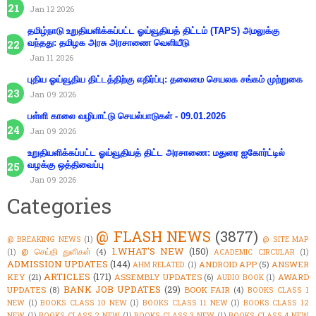
Jan 12 2026
தமிழ்நாடு உறுதியளிக்கப்பட்ட ஓய்வூதியத் திட்டம் (TAPS) அமலுக்கு
வந்தது: தமிழக அரசு அரசாணை வெளியீடு
Jan 11 2026
புதிய ஓய்வூதிய திட்டத்திற்கு எதிர்ப்பு: தலைமை செயலக சங்கம் முற்றுகை
Jan 09 2026
பள்ளி காலை வழிபாட்டு செயல்பாடுகள் - 09.01.2026
Jan 09 2026
உறுதியளிக்கப்பட்ட ஓய்வூதியத் திட்ட அரசாணை: மதுரை ஐகோர்ட்டில்
வழக்கு ஒத்திவைப்பு
Jan 09 2026
Categories
@ FLASH NEWS
(3877)
@ BREAKING NEWS
(1)
@ SITE MAP
1.WHAT'S NEW
(150)
@ செய்தி துளிகள்
(4)
(1)
ACADEMIC CIRCULAR
(1)
ADMISSION UPDATES
(144)
ANDROID APP
(5)
ANSWER
AHM RELATED
(1)
ARTICLES
(171)
KEY
(21)
ASSEMBLY UPDATES
(6)
AWARD
AUDIO BOOK
(1)
BANK JOB UPDATES
(29)
UPDATES
(8)
BOOK FAIR
(4)
BOOKS CLASS 1
NEW
(1)
BOOKS CLASS 10 NEW
(1)
BOOKS CLASS 11 NEW
(1)
BOOKS CLASS 12
NEW
(1)
BOOKS CLASS 2 NEW
(1)
BOOKS CLASS 3 NEW
(1)
BOOKS CLASS 4 NEW