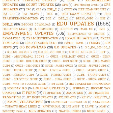
COUNSELLING
COMPUTER TEACHERS UPDATES
(11)
CoSE
(11)
UPDATES
(28)
COURT UPDATES
(28)
CPS
CPS
(5)
CPS Missing Credit
(1)
UPDATES
(27)
CSE_2
(55)
CTET
(3)
CRC
(1)
CSE
(2)
CUET EXAM UPDATES
(1)
D.A G.O
(5)
D.A NEWS
(8)
DEE
(11)
DEO EXAM UPDATES
(21)
DEO
TRANSFER-PROMOTION
(7)
DGE_2
(14)
DGE
(1)
DRESS_CODE
(1)
DSE
(1)
EDU UPDATES
(1568)
DSE_2
(85)
E-BOOKS DOWNLOAD
(1)
EDUCATION NEWS
(1)
EL SURRENDER
(1)
ELECTION
(2)
EMAIL ME
(1)
EMIS
(2)
EMPLOYMENT UPDATES
(506)
EQUIVALENCE OF DEGREE
(2)
EXAM UPDATES
(84)
EXAM ESLC
(8)
EXAM NOTIFICATION
(16)
EXCEL
TEMPLATE
(3)
FIND TEACHER POST
(10)
FORMS
(5)
G.K
FONTS -TAMIL
(1)
G.O DOWNLOAD
(28)
G.O UPDATES
(94)
NEWS
(17)
G.O_NO_001-100_2
(1)
G.O_NO_101-200_2
(2)
G.O_NO_201-300_2
(1)
G.O_NO_601-700_2
(1)
GPF
(2)
GUIDE - ARIVUKKADAL BOOKS
(1)
GUIDE - BRILLIANT GUIDE
(1)
GUIDE - DEIVA
GUIDE
(1)
GUIDE - DOLPHIN GUIDE
(1)
GUIDE - DON GUIDE
(1)
GUIDE - FULL MARKS
GUIDE
(1)
GUIDE - GEM GUIDE
(1)
GUIDE - JAMES GUIDE
(1)
GUIDE - JESVIN GUIDE
(1)
GUIDE - KONAR GUIDE
(1)
GUIDE - LOYOLA GUIDE
(1)
GUIDE - MERCY GUIDE
(1)
GUIDE - PENGUIN GUIDE
(1)
GUIDE - PREMIER GUIDE
(1)
GUIDE - SARAS GUIDE
(1)
GUIDE - SELECTION GUIDE
(1)
GUIDE - SURA GUIDE
(1)
GUIDE - SURYA GUIDE
(1)
HM TRANSFER-PROMOTION
GUIDE - WAY TO SUCCESS GUIDE
(1)
HM GUIDE
(1)
HOLIDAY UPDATES
(23)
(6)
HOLIDAY G.O
(5)
IFHRMS
(3)
INCOME TAX
IT FORM
(26)
UPDATES
(3)
IT UPDATES
(4)
JACTO GEO
(4)
JD TRANSFER-
PROMOTION
(4)
JEE NCHM UPDATES
(1)
JEE UPDATES
(2)
KALVI
(1)
KALVI TV_2
KALVI_VELAIVAIPPU
(89)
KALVISOLAI
(2)
KALVISOLAI - CONTACT US
(1)
- TODAY'S HEAD LINES
(3)
KAVITHAIKAL
(1)
LAB ASST
(2)
LEAVE
(1)
LOAN
(1)
MRB UPDATES
(13)
NAATIL INDRU
(3)
maternity leave
(1)
NCERT NEWS
(2)