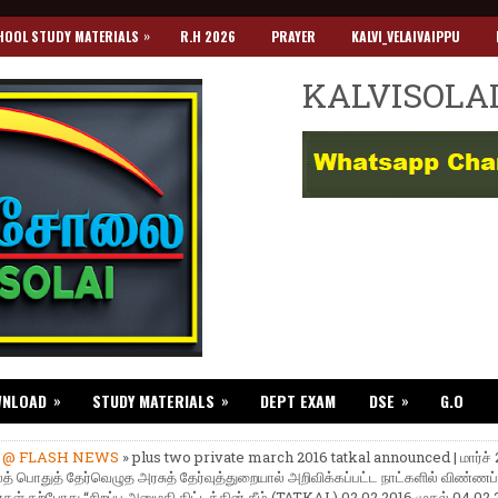
»
HOOL STUDY MATERIALS
R.H 2026
PRAYER
KALVI_VELAIVAIPPU
KALVISOLA
»
»
»
WNLOAD
STUDY MATERIALS
DEPT EXAM
DSE
G.O
»
@ FLASH NEWS
» plus two private march 2016 tatkal announced | மார்ச் 
த் பொதுத் தேர்வெழுத அரசுத் தேர்வுத்துறையால் அறிவிக்கப்பட்ட நாட்களில் விண்ணப்
கள் தற்போது “சிறப்பு அனுமதி திட்டத்தின் கீழ் (TATKAL) 02.02.2016 முதல் 04.02