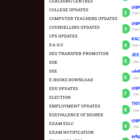
COACHING CENTRES
முது
COLLEGE UPDATES
Feb 
COMPUTER TEACHERS UPDATES
முது
COUNSELLING UPDATES
Feb 
CPS UPDATES
KAL
D.A G.O
Feb 
DEO TRANSFER-PROMOTION
JEE.
Jan 
DGE
DSE
பள்ள
Jan 
E-BOOKS DOWNLOAD
முது
EDU UPDATES
Jan 
ELECTION
TNTE
EMPLOYMENT UPDATES
Jan 
EQUIVALENCE OF DEGREE
முது
EXAM ESLC
Jan 
EXAM NOTIFICATION
தமிழ