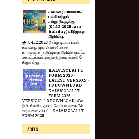
கனமழை காரணமாக
பள்ளி மற்றும்
கல்லூரிகளுக்கு
(04.12.2025 rain
holiday) விடுமுறை
அறிவிப்பு.
🌧️ 04.12.2025 அன்று டிட்வா புயல்
கனமழை முன்னெச்சரிக்கை
காரணமாக, விடுமுறை அறிவிக்கப்பட்ட
மாவட்டங்கள் மற்றும் நிறுவனங்கள்: 💦
திருவள்ளூர் ...
KALVISOLAI I.T
FORM 2025 -
LATEST VERSION -
1.3 DOWNLOAD
KALVISOLAI I.T
FORM 2025 -
VERSION - 1.3 DOWNLOAD | சில
நிமிடங்களில் தயார் செய்யும் வகையில்
வடிவமைக்கப்பட்ட KALVISOLAI I.T
FORM 2025.......
LABELS