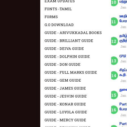
EXAM UPDATES
மற்று
Jan 
FONTS -TAMIL
ஊதிய
FORMS
போரா
G.O DOWNLOAD
Jan 
GUIDE - ARIVUKKADAL BOOKS
தமிழ
GUIDE - BRILLIANT GUIDE
குறித
Jan 
GUIDE - DEIVA GUIDE
முழு
GUIDE - DOLPHIN GUIDE
Jan 
GUIDE - DON GUIDE
சிறப
GUIDE - FULL MARKS GUIDE
கூறி
GUIDE - GEM GUIDE
Jan 
GUIDE - JAMES GUIDE
துணை
Jan 
GUIDE - JESVIN GUIDE
GUIDE - KONAR GUIDE
Part
போரா
GUIDE - LOYOLA GUIDE
Jan 
GUIDE - MERCY GUIDE
Part