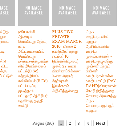
டுத்
ஒரே கல்வி
PLUS TWO
அரசு
றும்
ஆண்டில்
PRIVATE
ஊழியர்களின்
ேர்வை
வெவ்வேறு தேர்வு
EXAM MARCH
மற்றும்
ே
கால
2016 | பிளஸ் 2
ஆசிரியர்களின்
படி
அட்டவணையில்
தனித்தேர்வுக்கு
ஊதிய
வெவ்வேறு
நவம்பர் 16
முரண்பாடுகள் -
்டு
பல்கலைக்கழகங்க
(திங்கள்கிழமை)
ஊதியகுழுவிற்கு
 விட,
ளில் இளங்கலைப்
முதல் 27 வரை
முன்னர் மற்றும்
க்கு
பட்டம்(B.Sc)
விண்ணப்பிக்கலா
பின்னர்
்பட்டுள்
மற்றும் இளம்
ம் என அரசுத்
ஊழியர்கள் உள்ள
கல்வியியல்(B.Ed)
தேர்வுகள்
ஊதிய கட்டு (PAY
பட்டப்படிப்பு
இயக்ககம்
BAND)விவரங்கள்
முடித்தால்
அறிவித்துள்ளது.
கோரி நிதித்துறை
பட்டதாரி ஆசிரியர்
செயலர் அனைத்து
பதவிக்கு தகுதி
அரசு
உண்டு
செயலர்களுக்கும்
கடிதம்.
Pages (150)
1
2
3
4
Next