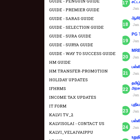
GUIDE - PENGUIN GUIDE
சட்ட
Jan 
GUIDE - PREMIER GUIDE
GUIDE - SARAS GUIDE
ஆசிர
Jan 
GUIDE - SELECTION GUIDE
PG T
GUIDE - SURA GUIDE
Jan 
GUIDE - SURYA GUIDE
MRB 
GUIDE - WAY TO SUCCESS GUIDE
Jan 
HM GUIDE
பள்ள
HM TRANSFER-PROMOTION
Jan 
HOLIDAY UPDATES
தமிழ
IFHRMS
அரச
Jan 
INCOME TAX UPDATES
புதி
IT FORM
Jan 
KALVI TV_2
பள்ள
KALVISOLAI - CONTACT US
Jan 
KALVI_VELAIVAIPPU
உறுத