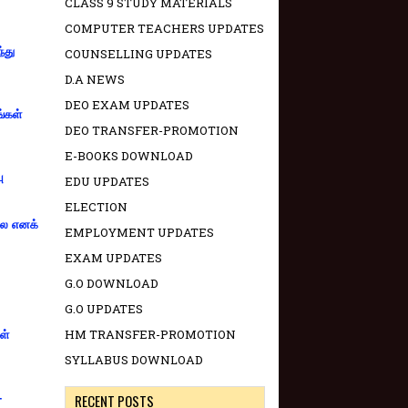
CLASS 9 STUDY MATERIALS
COMPUTER TEACHERS UPDATES
்து
COUNSELLING UPDATES
D.A NEWS
DEO EXAM UPDATES
ங்கள்
DEO TRANSFER-PROMOTION
E-BOOKS DOWNLOAD
ு
EDU UPDATES
ELECTION
்லை எனக்
EMPLOYMENT UPDATES
EXAM UPDATES
G.O DOWNLOAD
G.O UPDATES
HM TRANSFER-PROMOTION
ள்
SYLLABUS DOWNLOAD
-
RECENT POSTS