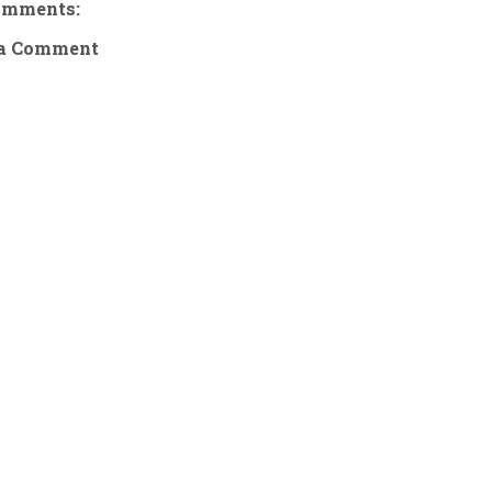
omments:
 a Comment