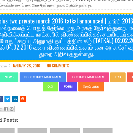
ணப்பிக்கலாம் என அரசு தேர்வுகள் துறை அறிவித்துள்ளது.
plus two private march 2016 tatkal announced | மார்ச் 2016
ேல்நிலைத் பொதுத் தேர்வெழுத அரசுத் தேர்வுத்துறையா
அறிவிக்கப்பட்ட நாட்களில் விண்ணப்பிக்கத் தவறியவர்கள
போது “சிறப்பு அனுமதி திட்டத்தின் கீழ் (TATKAL) 02.02.
ல் 04.02.2016 வரை விண்ணப்பிக்கலாம் என அரசு தேர்வ
துறை அறிவித்துள்ளது.
சோலை
JANUARY 28, 2016
NO COMMENTS
NEWS
SSLC STUDY MATERIALS
+2 STUDY MATERIALS
TRB
G.O
FORM
மேலும் படிக்க
d Posts: