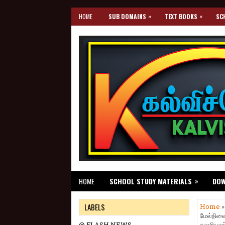
»
»
HOME
SUB DOMAINS
TEXT BOOKS
SC
»
HOME
SCHOOL STUDY MATERIALS
DO
LABELS
Home
மேல்நிலை
@ FLASH NEWS
தவறியவர்