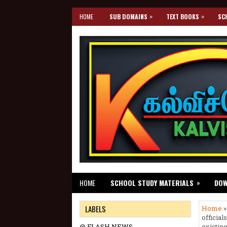
»
»
HOME
SUB DOMAINS
TEXT BOOKS
SC
»
HOME
SCHOOL STUDY MATERIALS
DO
LABELS
Home
»
officia
@ FLASH NEWS
existin