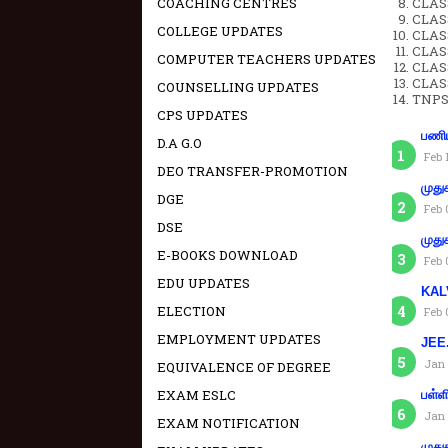
COACHING CENTRES
CLASS
CLASS
COLLEGE UPDATES
CLAS
CLAS
COMPUTER TEACHERS UPDATES
CLAS
CLAS
COUNSELLING UPDATES
TNPS
CPS UPDATES
பணிய
D.A G.O
Feb 
DEO TRANSFER-PROMOTION
முது
DGE
Feb 
DSE
முது
E-BOOKS DOWNLOAD
Feb 
EDU UPDATES
KAL
ELECTION
Feb 
EMPLOYMENT UPDATES
JEE.
Jan 
EQUIVALENCE OF DEGREE
EXAM ESLC
பள்ள
Jan 
EXAM NOTIFICATION
முது