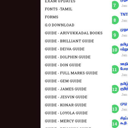
EXAM UPDATES
Jan 
FONTS -TAMIL
TNTE
FORMS
Jan 
G.O DOWNLOAD
முது
GUIDE - ARIVUKKADAL BOOKS
Jan 
GUIDE - BRILLIANT GUIDE
தமிழ
GUIDE - DEIVA GUIDE
மற்று
Jan 
GUIDE - DOLPHIN GUIDE
ஊதிய
GUIDE - DON GUIDE
போரா
GUIDE - FULL MARKS GUIDE
Jan 
GUIDE - GEM GUIDE
தமிழ
GUIDE - JAMES GUIDE
குறித
Jan 
GUIDE - JESVIN GUIDE
முழு
GUIDE - KONAR GUIDE
Jan 
GUIDE - LOYOLA GUIDE
சிறப
GUIDE - MERCY GUIDE
கூறி