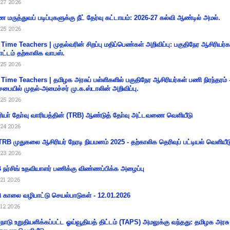
27 2026
 மருத்துவப் படிப்புகளுக்கு நீட் தேர்வு கட்டாயம்: 2026-27 கல்வி ஆண்டில் அமல்.
25 2026
 Time Teachers | முதல்வரின் சிறப்பு மதிப்பெண்கள் அறிவிப்பு: பகுதிநேர ஆசிரியர்க
ட்டம் தற்காலிக வாபஸ்.
25 2026
 Time Teachers | தமிழக அரசுப் பள்ளிகளில் பகுதிநேர ஆசிரியர்கள் பணி நிரந்தரம் 
சபையில் முதல்-அமைச்சர் மு.க.ஸ்டாலின் அறிவிப்பு.
25 2026
ியா் தோ்வு வாரியத்தின் (TRB) ஆண்டுத் தோ்வு அட்டவணை வெளியீடு
24 2026
RB முதுகலை ஆசிரியர் நேரடி நியமனம் 2025 - தற்காலிக தெரிவுப் பட்டியல் வெளியீட
23 2026
நர்சிங் உதவியாளர் பணிக்கு விண்ணப்பிக்க அழைப்பு
21 2026
ி காலை வழிபாட்டு செயல்பாடுகள் - 12.01.2026
12 2026
்நாடு உறுதியளிக்கப்பட்ட ஓய்வூதியத் திட்டம் (TAPS) அமலுக்கு வந்தது: தமிழக அரசு