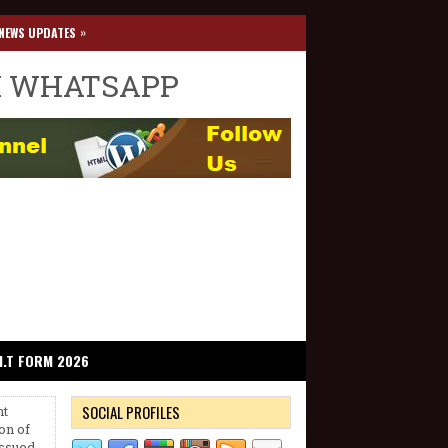
»
NEWS UPDATES
I WHATSAPP
I.T FORM 2026
SOCIAL PROFILES
nt
on of
ssued.