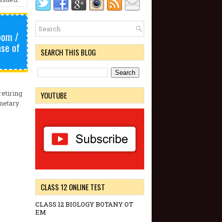
oom /
ase of
SEARCH THIS BLOG
retiring
YOUTUBE
netary
CLASS 12 ONLINE TEST
CLASS 12 BIOLOGY BOTANY OT
EM