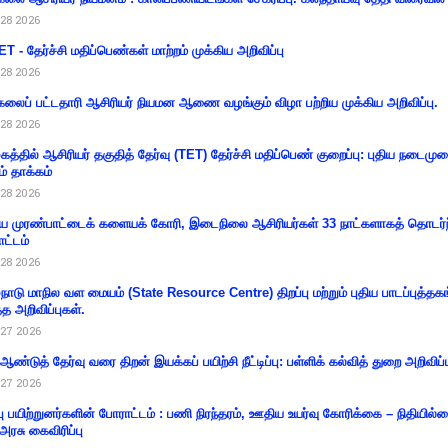
28 2026
T - தேர்ச்சி மதிப்பெண்கள் மாற்றம் முக்கிய அறிவிப்பு
28 2026
கலைப் பட்டதாரி ஆசிரியர் நியமன ஆணை வழங்கும் விழா பற்றிய முக்கிய அறிவிப்பு.
28 2026
கத்தில் ஆசிரியர் தகுதித் தேர்வு (TET) தேர்ச்சி மதிப்பெண் குறைப்பு: புதிய நடைமு
ம் தாக்கம்
28 2026
 முரண்பாட்டைக் களையக் கோரி, இடைநிலை ஆசிரியர்கள் 33 நாட்களாகத் தொடர்ந
ட்டம்
28 2026
்நாடு மாநில வள மையம் (State Resource Centre) திறப்பு மற்றும் புதிய பாடப்புத்தக
்த அறிவிப்புகள்.
27 2026
 ஆண்டுத் தேர்வு வரை திறன் இயக்கப் பயிற்சி நீட்டிப்பு: பள்ளிக் கல்வித் துறை அறிவிப்ப
27 2026
்பு பயிற்றுனர்களின் போராட்டம் : பணி நிரந்தரம், ஊதிய உயர்வு கோரிக்கை – நிதியில
 அரசு கைவிரிப்பு