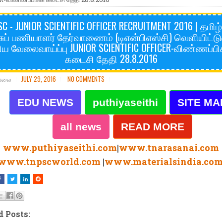
C - JUNIOR SCIENTIFIC OFFICER RECRUITMENT 2016 | தமிழ
ுப் பணியாளர் தேர்வாணைம் (டிஎன்பிஎஸ்சி) வெளியிட்ட
திய வேலைவாய்ப்பு JUNIOR SCIENTIFIC OFFICER-விண்ணப்பி
கடைசி தேதி 28.8.2016
சோலை
JULY 29, 2016
NO COMMENTS
EDU NEWS
puthiyaseithi
SITE MA
all news
READ MORE
www.puthiyaseithi.com
|
www.tnarasanai.com
www.tnpscworld.com
|
www.materialsindia.co
d Posts: