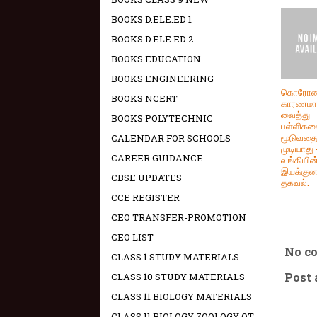
BOOKS D.ELE.ED 1
BOOKS D.ELE.ED 2
BOOKS EDUCATION
BOOKS ENGINEERING
கொரோ
BOOKS NCERT
காரணம
வைத்து
BOOKS POLYTECHNIC
பள்ளிக
மூடுவதை
CALENDAR FOR SCHOOLS
முடியாது
CAREER GUIDANCE
வங்கியின
இயக்குன
CBSE UPDATES
தகவல்.
CCE REGISTER
CEO TRANSFER-PROMOTION
CEO LIST
No c
CLASS 1 STUDY MATERIALS
Post
CLASS 10 STUDY MATERIALS
CLASS 11 BIOLOGY MATERIALS
CLASS 11 BIOLOGY ZOOLOGY OT -