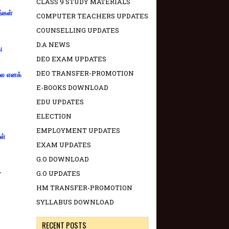
CLASS 9 STUDY MATERIALS
ங்கள்
COMPUTER TEACHERS UPDATES
COUNSELLING UPDATES
D.A NEWS
ு
DEO EXAM UPDATES
DEO TRANSFER-PROMOTION
்லை எனக்
E-BOOKS DOWNLOAD
EDU UPDATES
ELECTION
EMPLOYMENT UPDATES
ள்
EXAM UPDATES
G.O DOWNLOAD
-
G.O UPDATES
HM TRANSFER-PROMOTION
SYLLABUS DOWNLOAD
RECENT POSTS