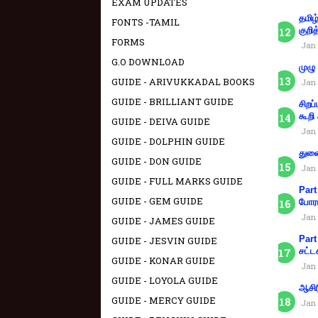
EXAM UPDATES
தமிழ
FONTS -TAMIL
குறித
FORMS
Jan 
G.O DOWNLOAD
முழு
GUIDE - ARIVUKKADAL BOOKS
Jan 
GUIDE - BRILLIANT GUIDE
சிறப
கூறி
GUIDE - DEIVA GUIDE
Jan 
GUIDE - DOLPHIN GUIDE
துணை
GUIDE - DON GUIDE
Jan 
GUIDE - FULL MARKS GUIDE
Part
GUIDE - GEM GUIDE
போரா
Jan 
GUIDE - JAMES GUIDE
Part
GUIDE - JESVIN GUIDE
சட்ட
GUIDE - KONAR GUIDE
Jan 
GUIDE - LOYOLA GUIDE
ஆசிர
GUIDE - MERCY GUIDE
Jan 