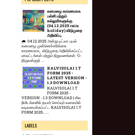
கனமழை காரணமாக
பள்ளி மற்றும்
கல்லூரிகளுக்கு
(04.12.2025 rain
holiday) விடுமுறை
அறிவிப்பு.
🌧️ 04.12.2025 அன்று டிட்வா புயல்
கனமழை முன்னெச்சரிக்கை
காரணமாக, விடுமுறை அறிவிக்கப்பட்ட
மாவட்டங்கள் மற்றும் நிறுவனங்கள்: 💦
திருவள்ளூர் ...
KALVISOLAI I.T
FORM 2025 -
LATEST VERSION -
1.3 DOWNLOAD
KALVISOLAI I.T
FORM 2025 -
VERSION - 1.3 DOWNLOAD | சில
நிமிடங்களில் தயார் செய்யும் வகையில்
வடிவமைக்கப்பட்ட KALVISOLAI I.T
FORM 2025.......
LABELS