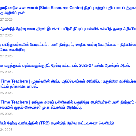
்நாடு மாநில வள மையம் (State Resource Centre) திறப்பு மற்றும் புதிய பாடப்புத்தக
்த அறிவிப்புகள்.
27 2026
 ஆண்டுத் தேர்வு வரை திறன் இயக்கப் பயிற்சி நீட்டிப்பு: பள்ளிக் கல்வித் துறை அறிவிப்ப
27 2026
்பு பயிற்றுனர்களின் போராட்டம் : பணி நிரந்தரம், ஊதிய உயர்வு கோரிக்கை – நிதியில
 அரசு கைவிரிப்பு
27 2026
 மருத்துவப் படிப்புகளுக்கு நீட் தேர்வு கட்டாயம்: 2026-27 கல்வி ஆண்டில் அமல்.
25 2026
 Time Teachers | முதல்வரின் சிறப்பு மதிப்பெண்கள் அறிவிப்பு: பகுதிநேர ஆசிரியர்க
ட்டம் தற்காலிக வாபஸ்.
25 2026
 Time Teachers | தமிழக அரசுப் பள்ளிகளில் பகுதிநேர ஆசிரியர்கள் பணி நிரந்தரம் 
சபையில் முதல்-அமைச்சர் மு.க.ஸ்டாலின் அறிவிப்பு.
25 2026
ியா் தோ்வு வாரியத்தின் (TRB) ஆண்டுத் தோ்வு அட்டவணை வெளியீடு
24 2026