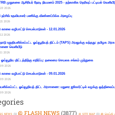
RB முதுகலை ஆசிரியர் நேரடி நியமனம் 2025 - தற்காலிக தெரிவுப் பட்டியல் வெளியீட
23 2026
நர்சிங் உதவியாளர் பணிக்கு விண்ணப்பிக்க அழைப்பு
21 2026
ி காலை வழிபாட்டு செயல்பாடுகள் - 12.01.2026
12 2026
்நாடு உறுதியளிக்கப்பட்ட ஓய்வூதியத் திட்டம் (TAPS) அமலுக்கு வந்தது: தமிழக அரசு
ாணை வெளியீடு
11 2026
ய ஓய்வூதிய திட்டத்திற்கு எதிர்ப்பு: தலைமை செயலக சங்கம் முற்றுகை
09 2026
ி காலை வழிபாட்டு செயல்பாடுகள் - 09.01.2026
09 2026
ியளிக்கப்பட்ட ஓய்வூதியத் திட்ட அரசாணை: மதுரை ஐகோர்ட்டில் வழக்கு ஒத்திவைப்ப
09 2026
egories
@ FLASH NEWS
(3877)
@ செய்தி 
NG NEWS
(1)
@ SITE MAP
(1)