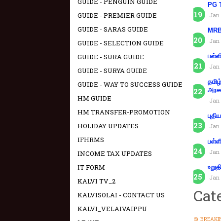
GUIDE - PENGUIN GUIDE
PG T
GUIDE - PREMIER GUIDE
Jan 
GUIDE - SARAS GUIDE
MRB 
Jan 
GUIDE - SELECTION GUIDE
GUIDE - SURA GUIDE
பள்ள
Jan 
GUIDE - SURYA GUIDE
தமிழ
GUIDE - WAY TO SUCCESS GUIDE
அரச
HM GUIDE
Jan 
HM TRANSFER-PROMOTION
புதி
HOLIDAY UPDATES
Jan 
IFHRMS
பள்ள
Jan 
INCOME TAX UPDATES
IT FORM
உறுத
Jan 
KALVI TV_2
Cat
KALVISOLAI - CONTACT US
KALVI_VELAIVAIPPU
@ BREAKI