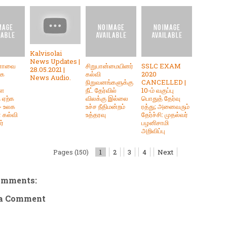
Kalvisolai
News Updates |
னாவை
சிறுபான்மையினர்
SSLC EXAM
28.05.2021 |
ாக
கல்வி
2020
News Audio.
நிறுவனங்களுக்கு
CANCELLED |
ளை
நீட் தேர்வில்
10-ம் வகுப்பு
 ஏற்க
விலக்கு இல்லை
பொதுத் தேர்வு
 - உலக
உச்ச நீதிமன்றம்
ரத்து; அனைவரும்
் கல்வி
உத்தரவு
தேர்ச்சி: முதல்வர்
ர்
பழனிசாமி
அறிவிப்பு
Pages (150)
1
2
3
4
Next
omments:
 a Comment