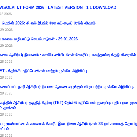
VISOLAI I.T FORM 2026 - LATEST VERSION - 1.1 DOWNLOAD
02 2026
 மெயின் 2026: சி.எஸ்.இ.யில் சேர கட்-ஆஃப் ரேங்க் விவரம்
29 2026
ி காலை வழிபாட்டு செயல்பாடுகள் - 29.01.2026
29 2026
கலை ஆசிரியர் நியமனம் : காலிப்பணியிடங்கள் சேகரிப்பு. கலந்தாய்வு தேதி விரைவில் அ
28 2026
T - தேர்ச்சி மதிப்பெண்கள் மாற்றம் முக்கிய அறிவிப்பு
28 2026
கலைப் பட்டதாரி ஆசிரியர் நியமன ஆணை வழங்கும் விழா பற்றிய முக்கிய அறிவிப்பு.
28 2026
கத்தில் ஆசிரியர் தகுதித் தேர்வு (TET) தேர்ச்சி மதிப்பெண் குறைப்பு: புதிய நடைமு
ம் தாக்கம்
28 2026
 முரண்பாட்டைக் களையக் கோரி, இடைநிலை ஆசிரியர்கள் 33 நாட்களாகத் தொடர்ந
ட்டம்
28 2026