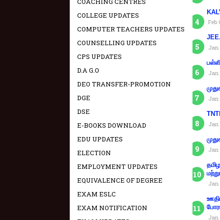
COACHING CENTRES
KAL
COLLEGE UPDATES
Feb 
COMPUTER TEACHERS UPDATES
JEE.
COUNSELLING UPDATES
Jan 
CPS UPDATES
பள்ள
D.A G.O
Jan 
DEO TRANSFER-PROMOTION
முது
DGE
Jan 
DSE
TNTE
Jan 
E-BOOKS DOWNLOAD
EDU UPDATES
முது
Jan 
ELECTION
தமிழ
EMPLOYMENT UPDATES
மற்று
EQUIVALENCE OF DEGREE
Jan 
EXAM ESLC
ஊதிய
EXAM NOTIFICATION
போரா
Jan 