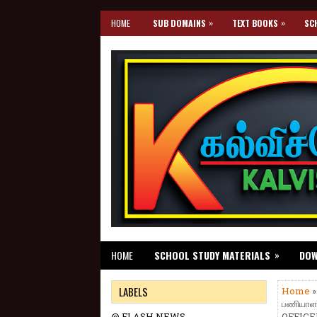
»
»
HOME
SUB DOMAINS
TEXT BOOKS
SC
»
HOME
SCHOOL STUDY MATERIALS
DO
LABELS
Home
»
பணியாளர
@ FLASH NEWS
OFFICER