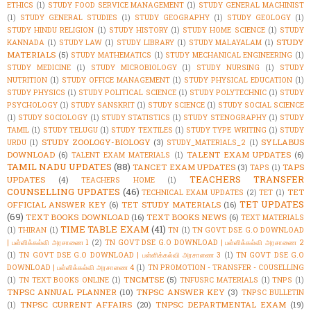
ETHICS
(1)
STUDY FOOD SERVICE MANAGEMENT
(1)
STUDY GENERAL MACHINIST
(1)
STUDY GENERAL STUDIES
(1)
STUDY GEOGRAPHY
(1)
STUDY GEOLOGY
(1)
STUDY HINDU RELIGION
(1)
STUDY HISTORY
(1)
STUDY HOME SCIENCE
(1)
STUDY
STUDY
KANNADA
(1)
STUDY LAW
(1)
STUDY LIBRARY
(1)
STUDY MALAYALAM
(1)
MATERIALS
(5)
STUDY MATHEMATICS
(1)
STUDY MECHANICAL ENGINEERING
(1)
STUDY MEDICINE
(1)
STUDY MICROBIOLOGY
(1)
STUDY NURSING
(1)
STUDY
NUTRITION
(1)
STUDY OFFICE MANAGEMENT
(1)
STUDY PHYSICAL EDUCATION
(1)
STUDY PHYSICS
(1)
STUDY POLITICAL SCIENCE
(1)
STUDY POLYTECHNIC
(1)
STUDY
PSYCHOLOGY
(1)
STUDY SANSKRIT
(1)
STUDY SCIENCE
(1)
STUDY SOCIAL SCIENCE
(1)
STUDY SOCIOLOGY
(1)
STUDY STATISTICS
(1)
STUDY STENOGRAPHY
(1)
STUDY
TAMIL
(1)
STUDY TELUGU
(1)
STUDY TEXTILES
(1)
STUDY TYPE WRITING
(1)
STUDY
STUDY ZOOLOGY-BIOLOGY
(3)
SYLLABUS
URDU
(1)
STUDY_MATERIALS_2
(1)
DOWNLOAD
(6)
TALENT EXAM UPDATES
(6)
TALENT EXAM MATERIALS
(1)
TAMIL NADU UPDATES
(88)
TANCET EXAM UPDATES
(3)
TAPS
TAPS
(1)
TEACHERS TRANSFER
UPDATES
(4)
TEACHERS HOME
(1)
COUNSELLING UPDATES
(46)
TET
TECHNICAL EXAM UPDATES
(2)
TET
(1)
TET UPDATES
OFFICIAL ANSWER KEY
(6)
TET STUDY MATERIALS
(16)
(69)
TEXT BOOKS DOWNLOAD
(16)
TEXT BOOKS NEWS
(6)
TEXT MATERIALS
TIME TABLE EXAM
(41)
(1)
THIRAN
(1)
TN
(1)
TN GOVT DSE G.O DOWNLOAD
| பள்ளிக்கல்வி அரசாணை 1
(2)
TN GOVT DSE G.O DOWNLOAD | பள்ளிக்கல்வி அரசாணை 2
(1)
TN GOVT DSE G.O DOWNLOAD | பள்ளிக்கல்வி அரசாணை 3
(1)
TN GOVT DSE G.O
DOWNLOAD | பள்ளிக்கல்வி அரசாணை 4
(1)
TN PROMOTION - TRANSFER - COUSELLING
TNCMTSE
(5)
(1)
TN TEXT BOOKS ONLINE
(1)
TNFUSRC MATERIALS
(1)
TNPS
(1)
TNPSC ANNUAL PLANNER
(10)
TNPSC ANSWER KEY
(3)
TNPSC BULLETIN
TNPSC CURRENT AFFAIRS
(20)
TNPSC DEPARTMENTAL EXAM
(19)
(1)