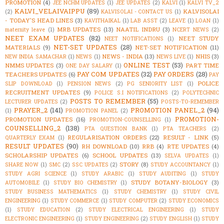
PROMOTION
(4)
JEE NCHM UPDATES
(1)
JEE UPDATES
(2)
KALVI
(1)
KALVI TV_2
KALVI_VELAIVAIPPU
(89)
KALVISOLAI
(2)
KALVISOLAI - CONTACT US
(1)
- TODAY'S HEAD LINES
(3)
KAVITHAIKAL
(1)
LAB ASST
(2)
LEAVE
(1)
LOAN
(1)
MRB UPDATES
(13)
NAATIL INDRU
(3)
maternity leave
(1)
NCERT NEWS
(2)
NEET EXAM UPDATES
(82)
NEET STUDY
NEET NOTIFICATIONS
(1)
NET-SET UPDATES
(28)
MATERIALS
(9)
NET-SET NOTIFICATION
(11)
NEWS - INDIA
(13)
NHIS
(3)
NEW INDIA SAMACHAR
(1)
NEWS
(1)
NEWS LIVE
(1)
ONLINE TEST
(53)
NMMS UPDATES
(3)
PART TIME
ONE DAY SALARY
(1)
PAY COM UPDATES
(32)
PAY ORDERS
(28)
TEACHERS UPDATES
(6)
PAY
POLICE
SLIP DOWNLOAD
(1)
PENSION NEWS
(2)
PG SENIORITY LIST
(1)
RECRUITMENT UPDATES
(9)
POLICE S.I NOTIFICATIONS
(2)
POLYTECHNIC
POSTS TO REMEMBER
(55)
LECTURER UPDATES
(2)
POSTS-TO-REMEMBER
PRAYER_2
(141)
PROMOTION PANEL_2
(94)
(1)
PROMOTION PANEL
(2)
PROMOTION-
PROMOTION UPDATES
(16)
PROMOTION-COUNSELLING
(1)
COUNSELLING_2
(138)
PTA QUESTION BANK
(1)
PTA TEACHERS
(2)
REGULARISATION ORDERS
(22)
RESULT - LINK
(5)
QUARTERLY EXAM
(1)
RESULT UPDATES
(90)
RH DOWNLOAD
(10)
RRB
(4)
RTE UPDATES
(4)
SCHOLARSHIP UPDATES
(6)
SCHOOL UPDATES
(13)
SELVA UPDATES
(1)
STORY
(8)
SHARE NOW
(1)
SMC
(2)
SSC UPDATES
(2)
STUDY ACCOUNTANCY
(1)
STUDY AGRI SCIENCE
(1)
STUDY ARABIC
(1)
STUDY AUDITING
(1)
STUDY
STUDY BOTANY-BIOLOGY
(3)
AUTOMOBILE
(1)
STUDY BIO CHEMISTRY
(1)
STUDY BUSINESS MATHEMATICS
(1)
STUDY CHEMISTRY
(1)
STUDY CIVIL
ENGINEERING
(1)
STUDY COMMERCE
(1)
STUDY COMPUTER
(2)
STUDY ECONOMICS
(1)
STUDY EDUCATION
(2)
STUDY ELECTRICAL ENGINEERING
(1)
STUDY
ELECTRONIC ENGINEERING
(1)
STUDY ENGINEERING
(2)
STUDY ENGLISH
(1)
STUDY