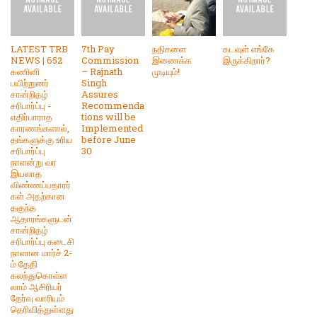
LATEST TRB
7th Pay
நதிகளை
கடவுள் எங்கே
NEWS | 652
Commission
இணைக்க
இருக்கிறார்?
கணினி
– Rajnath
முடியும்!
பயிற்றுனர்
Singh
சான்றிதழ்
Assures
சரிபார்ப்பு -
Recommenda
எதிர்பாராத
tions will be
காரணங்களால்,
Implemented
தங்களுக்கு உரிய
before June
சரிபார்ப்பு
30
நாளன்று வர
இயலாத
விண்ணப்பதாரர்
கள் அதற்கான
தகுந்த
ஆதாரங்களுடன்
சான்றிதழ்
சரிபார்ப்பு கடைசி
நாளான மார்ச் 2-
ம் தேதி
கலந்துகொள்ள
லாம் ஆசிரியர்
தேர்வு வாரியம்
தெரிவித்துள்ளது