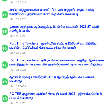
Jan 27 2026
சிறப்பு பயிற்றுனர்களின் போராட்டம் : பணி நிரந்தரம், ஊதிய உயர்வு
கோரிக்கை – நிதியில்லை எனக் கூறி அரசு கைவிரிப்பு
Jan 27 2026
துணை மருத்துவப் படிப்புகளுக்கு நீட் தேர்வு கட்டாயம்: 2026-27 கல்வி
ஆண்டில் அமல்.
Jan 25 2026
Part Time Teachers | முதல்வரின் சிறப்பு மதிப்பெண்கள் அறிவிப்பு:
பகுதிநேர ஆசிரியர்கள் போராட்டம் தற்காலிக வாபஸ்.
Jan 25 2026
Part Time Teachers | தமிழக அரசுப் பள்ளிகளில் பகுதிநேர ஆசிரியர்கள்
பணி நிரந்தரம் - சட்டசபையில் முதல்-அமைச்சர் மு.க.ஸ்டாலின் அறிவிப்பு.
Jan 25 2026
ஆசிரியா் தோ்வு வாரியத்தின் (TRB) ஆண்டுத் தோ்வு அட்டவணை
வெளியீடு
Jan 24 2026
PG TRB முதுகலை ஆசிரியர் நேரடி நியமனம் 2025 - தற்காலிக தெரிவுப்
பட்டியல் வெளியீடு.
Jan 23 2026