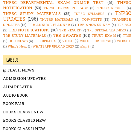
TNPSC DEPARTMENTAL EXAM ONLINE TEST
(61)
TNPSC
NOTIFICATION
(53)
TNPSC PRESS RELEASE
(3)
TNPSC RESULT
(4)
TNPSC
TNPSC STUDY MATERIALS
(35)
TNPSC SYLLABUS
(1)
UPDATES
(196)
TOP-POSTS
(13)
TRANSFER
TNUSRB MATERIALS
(2)
UPDATES
(18)
TRB ANNUAL PLANNER
(7)
TRB ANSWER KEY
(4)
TRB BEO
TRB NOTIFICATIONS
(30)
TRB RESULT
(7)
(2)
TRB SPECIAL TEACHERS
(1)
TRB UPDATES
(161)
TRB STUDY MATERIALS
(3)
TRUST EXAM
(4)
TTSE
UGC NEWS
(4)
VIDEO
(6)
(2)
UPS UPDATES
(1)
VIDEOS FOR TNPSC
(1)
WEBSITE
(1)
What's New.
(1)
WHATSAPP UPLOAD 2023
(2)
எப்படி ?
(1)
LABELS
@ FLASH NEWS
ADMISSION UPDATES
AHM RELATED
AUDIO BOOK
BOOK FAIR
BOOKS CLASS 1 NEW
BOOKS CLASS 10 NEW
BOOKS CLASS 11 NEW