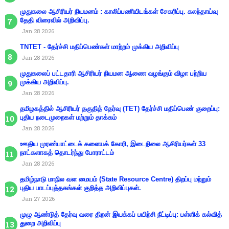
முதுகலை ஆசிரியர் நியமனம் : காலிப்பணியிடங்கள் சேகரிப்பு. கலந்தாய்வு
தேதி விரைவில் அறிவிப்பு.
Jan 28 2026
TNTET - தேர்ச்சி மதிப்பெண்கள் மாற்றம் முக்கிய அறிவிப்பு
Jan 28 2026
முதுகலைப் பட்டதாரி ஆசிரியர் நியமன ஆணை வழங்கும் விழா பற்றிய
முக்கிய அறிவிப்பு.
Jan 28 2026
தமிழகத்தில் ஆசிரியர் தகுதித் தேர்வு (TET) தேர்ச்சி மதிப்பெண் குறைப்பு:
புதிய நடைமுறைகள் மற்றும் தாக்கம்
Jan 28 2026
ஊதிய முரண்பாட்டைக் களையக் கோரி, இடைநிலை ஆசிரியர்கள் 33
நாட்களாகத் தொடர்ந்து போராட்டம்
Jan 28 2026
தமிழ்நாடு மாநில வள மையம் (State Resource Centre) திறப்பு மற்றும்
புதிய பாடப்புத்தகங்கள் குறித்த அறிவிப்புகள்.
Jan 27 2026
முழு ஆண்டுத் தேர்வு வரை திறன் இயக்கப் பயிற்சி நீட்டிப்பு: பள்ளிக் கல்வித்
துறை அறிவிப்பு