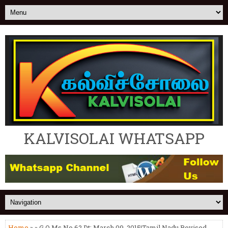
KALVISOLAI WHATSAPP
Home
» » G.O Ms.No.62 Dt: March 09, 2015|Tamil Nadu Revised