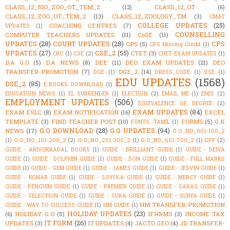
CLASS_12_BIO_ZOO_OT_TEM_2
(12)
CLASS_12_OT
(6)
CLASS_12_ZOO_OT_TEM_2
(13)
CLASS_12_ZOOLOGY_TM
(3)
CMAT
COLLEGE UPDATES
(25)
COACHING CENTRES
(7)
UPDATES
(1)
COUNSELLING
COMPUTER TEACHERS UPDATES
(11)
CoSE
(11)
UPDATES
(28)
COURT UPDATES
(28)
CPS
CPS
(5)
CPS Missing Credit
(1)
UPDATES
(27)
CSE_2
(55)
CTET
(3)
CRC
(1)
CSE
(2)
CUET EXAM UPDATES
(1)
D.A G.O
(5)
D.A NEWS
(8)
DEE
(11)
DEO EXAM UPDATES
(21)
DEO
TRANSFER-PROMOTION
(7)
DGE_2
(14)
DGE
(1)
DRESS_CODE
(1)
DSE
(1)
EDU UPDATES
(1568)
DSE_2
(85)
E-BOOKS DOWNLOAD
(1)
EDUCATION NEWS
(1)
EL SURRENDER
(1)
ELECTION
(2)
EMAIL ME
(1)
EMIS
(2)
EMPLOYMENT UPDATES
(506)
EQUIVALENCE OF DEGREE
(2)
EXAM UPDATES
(84)
EXAM ESLC
(8)
EXAM NOTIFICATION
(16)
EXCEL
TEMPLATE
(3)
FIND TEACHER POST
(10)
FORMS
(5)
G.K
FONTS -TAMIL
(1)
G.O DOWNLOAD
(28)
G.O UPDATES
(94)
NEWS
(17)
G.O_NO_001-100_2
(1)
G.O_NO_101-200_2
(2)
G.O_NO_201-300_2
(1)
G.O_NO_601-700_2
(1)
GPF
(2)
GUIDE - ARIVUKKADAL BOOKS
(1)
GUIDE - BRILLIANT GUIDE
(1)
GUIDE - DEIVA
GUIDE
(1)
GUIDE - DOLPHIN GUIDE
(1)
GUIDE - DON GUIDE
(1)
GUIDE - FULL MARKS
GUIDE
(1)
GUIDE - GEM GUIDE
(1)
GUIDE - JAMES GUIDE
(1)
GUIDE - JESVIN GUIDE
(1)
GUIDE - KONAR GUIDE
(1)
GUIDE - LOYOLA GUIDE
(1)
GUIDE - MERCY GUIDE
(1)
GUIDE - PENGUIN GUIDE
(1)
GUIDE - PREMIER GUIDE
(1)
GUIDE - SARAS GUIDE
(1)
GUIDE - SELECTION GUIDE
(1)
GUIDE - SURA GUIDE
(1)
GUIDE - SURYA GUIDE
(1)
HM TRANSFER-PROMOTION
GUIDE - WAY TO SUCCESS GUIDE
(1)
HM GUIDE
(1)
HOLIDAY UPDATES
(23)
(6)
HOLIDAY G.O
(5)
IFHRMS
(3)
INCOME TAX
IT FORM
(26)
UPDATES
(3)
IT UPDATES
(4)
JACTO GEO
(4)
JD TRANSFER-