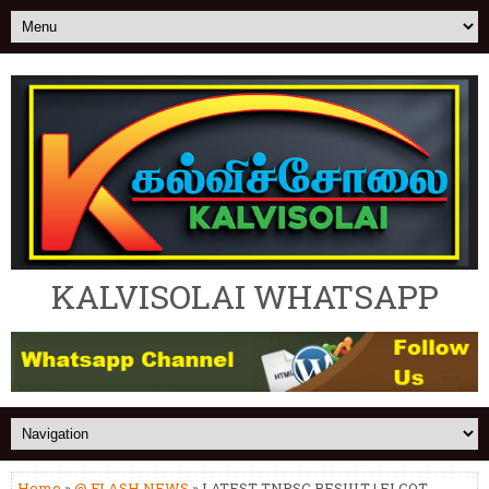
KALVISOLAI WHATSAPP
Home
»
@ FLASH NEWS
» LATEST TNPSC RESULT | ELCOT