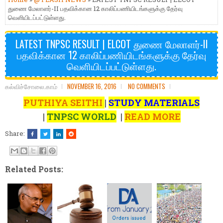
துணை மேலாளர்-II பதவிக்கான 12 காலிப்பணியிடங்களுக்கு தேர்வு
வெளியிடப்பட்டுள்ளது.
LATEST TNPSC RESULT | ELCOT துணை மேலாளர்-II
பதவிக்கான 12 காலிப்பணியிடங்களுக்கு தேர்வு
வெளியிடப்பட்டுள்ளது.
கல்விச்சோலை.காம்
NOVEMBER 16, 2016
NO COMMENTS
PUTHIYA SEITHI
|
STUDY MATERIALS
|
TNPSC WORLD
|
READ MORE
Share:
Related Posts: