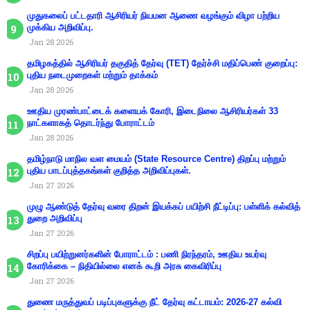
முதுகலைப் பட்டதாரி ஆசிரியர் நியமன ஆணை வழங்கும் விழா பற்றிய
முக்கிய அறிவிப்பு.
Jan 28 2026
தமிழகத்தில் ஆசிரியர் தகுதித் தேர்வு (TET) தேர்ச்சி மதிப்பெண் குறைப்பு:
புதிய நடைமுறைகள் மற்றும் தாக்கம்
Jan 28 2026
ஊதிய முரண்பாட்டைக் களையக் கோரி, இடைநிலை ஆசிரியர்கள் 33
நாட்களாகத் தொடர்ந்து போராட்டம்
Jan 28 2026
தமிழ்நாடு மாநில வள மையம் (State Resource Centre) திறப்பு மற்றும்
புதிய பாடப்புத்தகங்கள் குறித்த அறிவிப்புகள்.
Jan 27 2026
முழு ஆண்டுத் தேர்வு வரை திறன் இயக்கப் பயிற்சி நீட்டிப்பு: பள்ளிக் கல்வித்
துறை அறிவிப்பு
Jan 27 2026
சிறப்பு பயிற்றுனர்களின் போராட்டம் : பணி நிரந்தரம், ஊதிய உயர்வு
கோரிக்கை – நிதியில்லை எனக் கூறி அரசு கைவிரிப்பு
Jan 27 2026
துணை மருத்துவப் படிப்புகளுக்கு நீட் தேர்வு கட்டாயம்: 2026-27 கல்வி