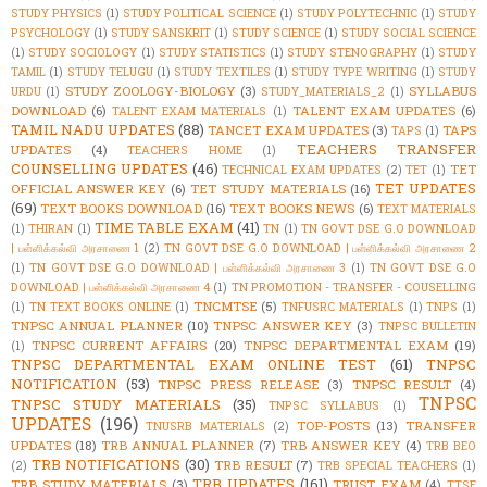
STUDY PHYSICS
(1)
STUDY POLITICAL SCIENCE
(1)
STUDY POLYTECHNIC
(1)
STUDY
PSYCHOLOGY
(1)
STUDY SANSKRIT
(1)
STUDY SCIENCE
(1)
STUDY SOCIAL SCIENCE
(1)
STUDY SOCIOLOGY
(1)
STUDY STATISTICS
(1)
STUDY STENOGRAPHY
(1)
STUDY
TAMIL
(1)
STUDY TELUGU
(1)
STUDY TEXTILES
(1)
STUDY TYPE WRITING
(1)
STUDY
STUDY ZOOLOGY-BIOLOGY
(3)
SYLLABUS
URDU
(1)
STUDY_MATERIALS_2
(1)
DOWNLOAD
(6)
TALENT EXAM UPDATES
(6)
TALENT EXAM MATERIALS
(1)
TAMIL NADU UPDATES
(88)
TANCET EXAM UPDATES
(3)
TAPS
TAPS
(1)
TEACHERS TRANSFER
UPDATES
(4)
TEACHERS HOME
(1)
COUNSELLING UPDATES
(46)
TET
TECHNICAL EXAM UPDATES
(2)
TET
(1)
TET UPDATES
OFFICIAL ANSWER KEY
(6)
TET STUDY MATERIALS
(16)
(69)
TEXT BOOKS DOWNLOAD
(16)
TEXT BOOKS NEWS
(6)
TEXT MATERIALS
TIME TABLE EXAM
(41)
(1)
THIRAN
(1)
TN
(1)
TN GOVT DSE G.O DOWNLOAD
| பள்ளிக்கல்வி அரசாணை 1
(2)
TN GOVT DSE G.O DOWNLOAD | பள்ளிக்கல்வி அரசாணை 2
(1)
TN GOVT DSE G.O DOWNLOAD | பள்ளிக்கல்வி அரசாணை 3
(1)
TN GOVT DSE G.O
DOWNLOAD | பள்ளிக்கல்வி அரசாணை 4
(1)
TN PROMOTION - TRANSFER - COUSELLING
TNCMTSE
(5)
(1)
TN TEXT BOOKS ONLINE
(1)
TNFUSRC MATERIALS
(1)
TNPS
(1)
TNPSC ANNUAL PLANNER
(10)
TNPSC ANSWER KEY
(3)
TNPSC BULLETIN
TNPSC CURRENT AFFAIRS
(20)
TNPSC DEPARTMENTAL EXAM
(19)
(1)
TNPSC DEPARTMENTAL EXAM ONLINE TEST
(61)
TNPSC
NOTIFICATION
(53)
TNPSC PRESS RELEASE
(3)
TNPSC RESULT
(4)
TNPSC
TNPSC STUDY MATERIALS
(35)
TNPSC SYLLABUS
(1)
UPDATES
(196)
TOP-POSTS
(13)
TRANSFER
TNUSRB MATERIALS
(2)
UPDATES
(18)
TRB ANNUAL PLANNER
(7)
TRB ANSWER KEY
(4)
TRB BEO
TRB NOTIFICATIONS
(30)
TRB RESULT
(7)
(2)
TRB SPECIAL TEACHERS
(1)
TRB UPDATES
(161)
TRB STUDY MATERIALS
(3)
TRUST EXAM
(4)
TTSE