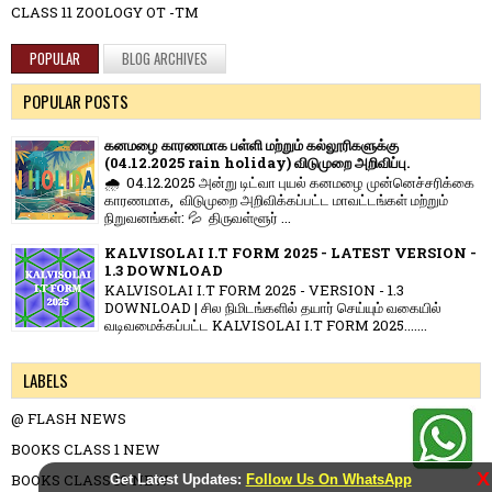
CLASS 11 ZOOLOGY OT -TM
POPULAR
BLOG ARCHIVES
POPULAR POSTS
கனமழை காரணமாக பள்ளி மற்றும் கல்லூரிகளுக்கு
(04.12.2025 rain holiday) விடுமுறை அறிவிப்பு.
🌧️ 04.12.2025 அன்று டிட்வா புயல் கனமழை முன்னெச்சரிக்கை
காரணமாக, விடுமுறை அறிவிக்கப்பட்ட மாவட்டங்கள் மற்றும்
நிறுவனங்கள்: 💦 திருவள்ளூர் ...
KALVISOLAI I.T FORM 2025 - LATEST VERSION -
1.3 DOWNLOAD
KALVISOLAI I.T FORM 2025 - VERSION - 1.3
DOWNLOAD | சில நிமிடங்களில் தயார் செய்யும் வகையில்
வடிவமைக்கப்பட்ட KALVISOLAI I.T FORM 2025.......
LABELS
@ FLASH NEWS
BOOKS CLASS 1 NEW
X
BOOKS CLASS 10 NEW
Get Latest Updates:
Follow Us On WhatsApp