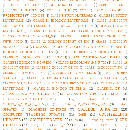
(13)
CALENDAR FOR SCHOOLS
(6)
BOOKS POLYTECHNIC
(1)
CAREER GUIDANCE
CBSE UPDATES
(4)
CEO TRANSFER-
(1)
CCE REGISTER
(2)
CCRT
(1)
PROMOTION
(7)
CLASS 10 STUDY
CEO LIST
(1)
CLASS 1 STUDY MATERIALS
(1)
MATERIALS
(13)
CLASS 11 BIOLOGY MATERIALS
(3)
CLASS 11 BIOLOGY
CLASS 11 STUDY
ZOOLOGY OT -EM
(1)
CLASS 11 BIOLOGY ZOOLOGY OT -TM
(1)
MATERIALS
(9)
CLASS 11 ZOOLOGY OT -EM
(1)
CLASS 11 ZOOLOGY OT -TM
(1)
CLASS 11 ZOOLOGY OT -TM_2
(13)
CLASS 12 BIO BOT - BIO ZOO ONLINE TEST
WITH AUDIO
(1)
CLASS 12 BIOLOGY BOTANY OT EM
(1)
CLASS 12 BIOLOGY
CLASS 12 BIOLOGY ZOOLOGY 2-3-5 EM
(4)
CLASS 12
BOTANY OT TM
(2)
BIOLOGY ZOOLOGY 2-3-5 TM
(4)
CLASS 12 BIOLOGY ZOOLOGY OT EM
(1)
CLASS 12 STUDY MATERIALS
(15)
CLASS 12 BIOLOGY ZOOLOGY OT TM
(1)
CLASS 12 ZOOLOGY 2-3-5 EM
(4)
CLASS 12 ZOOLOGY 2-3-5 TM
(4)
CLASS 12
ZOOLOGY OT EM
(1)
CLASS 12 ZOOLOGY OT TM
(1)
CLASS 12 ZOOLOGY TM
(1)
CLASS 2 STUDY MATERIALS
(1)
CLASS 3 STUDY MATERIALS
(1)
CLASS 4 STUDY
MATERIALS
(1)
CLASS 5 STUDY MATERIALS
(1)
CLASS 6 STUDY MATERIALS
(2)
CLASS 9 STUDY
CLASS 7 STUDY MATERIALS
(2)
CLASS 8 STUDY MATERIALS
(2)
MATERIALS
(3)
CLASS_11_BIO_ZOO_OT_TM_2
(12)
CLASS_11_OT
(4)
CLASS_12_BIO_BOT_OT_EM_2
(10)
CLASS_12_BIO_BOT_OT_TM_2
(10)
CLASS_12_BIO_ZOO_OT_TEM_2
(12)
CLASS_12_OT
(6)
CLASS_12_ZOO_OT_TEM_2
(13)
CLASS_12_ZOOLOGY_TM
(3)
CMAT
COLLEGE UPDATES
(25)
COACHING CENTRES
(7)
UPDATES
(1)
COUNSELLING
COMPUTER TEACHERS UPDATES
(11)
CoSE
(11)
UPDATES
(28)
COURT UPDATES
(28)
CPS
CPS
(5)
CPS Missing Credit
(1)
UPDATES
(27)
CSE_2
(55)
CTET
(3)
CRC
(1)
CSE
(2)
CUET EXAM UPDATES
(1)