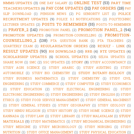
ONLINE TEST
(53)
NMMS UPDATES
(3)
PART TIME
ONE DAY SALARY
(1)
PAY COM UPDATES
(32)
PAY ORDERS
(28)
TEACHERS UPDATES
(6)
PAY
POLICE
SLIP DOWNLOAD
(1)
PENSION NEWS
(2)
PG SENIORITY LIST
(1)
RECRUITMENT UPDATES
(9)
POLICE S.I NOTIFICATIONS
(2)
POLYTECHNIC
POSTS TO REMEMBER
(55)
LECTURER UPDATES
(2)
POSTS-TO-REMEMBER
PRAYER_2
(141)
PROMOTION PANEL_2
(94)
(1)
PROMOTION PANEL
(2)
PROMOTION-
PROMOTION UPDATES
(16)
PROMOTION-COUNSELLING
(1)
COUNSELLING_2
(138)
PTA QUESTION BANK
(1)
PTA TEACHERS
(2)
REGULARISATION ORDERS
(22)
RESULT - LINK
(5)
QUARTERLY EXAM
(1)
RESULT UPDATES
(90)
RH DOWNLOAD
(10)
RRB
(4)
RTE UPDATES
(4)
SCHOLARSHIP UPDATES
(6)
SCHOOL UPDATES
(13)
SELVA UPDATES
(1)
STORY
(8)
SHARE NOW
(1)
SMC
(2)
SSC UPDATES
(2)
STUDY ACCOUNTANCY
(1)
STUDY AGRI SCIENCE
(1)
STUDY ARABIC
(1)
STUDY AUDITING
(1)
STUDY
STUDY BOTANY-BIOLOGY
(3)
AUTOMOBILE
(1)
STUDY BIO CHEMISTRY
(1)
STUDY BUSINESS MATHEMATICS
(1)
STUDY CHEMISTRY
(1)
STUDY CIVIL
ENGINEERING
(1)
STUDY COMMERCE
(1)
STUDY COMPUTER
(2)
STUDY ECONOMICS
(1)
STUDY EDUCATION
(2)
STUDY ELECTRICAL ENGINEERING
(1)
STUDY
ELECTRONIC ENGINEERING
(1)
STUDY ENGINEERING
(2)
STUDY ENGLISH
(1)
STUDY
ETHICS
(1)
STUDY FOOD SERVICE MANAGEMENT
(1)
STUDY GENERAL MACHINIST
(1)
STUDY GENERAL STUDIES
(1)
STUDY GEOGRAPHY
(1)
STUDY GEOLOGY
(1)
STUDY HINDU RELIGION
(1)
STUDY HISTORY
(1)
STUDY HOME SCIENCE
(1)
STUDY
STUDY
KANNADA
(1)
STUDY LAW
(1)
STUDY LIBRARY
(1)
STUDY MALAYALAM
(1)
MATERIALS
(5)
STUDY MATHEMATICS
(1)
STUDY MECHANICAL ENGINEERING
(1)
STUDY MEDICINE
(1)
STUDY MICROBIOLOGY
(1)
STUDY NURSING
(1)
STUDY
NUTRITION
(1)
STUDY OFFICE MANAGEMENT
(1)
STUDY PHYSICAL EDUCATION
(1)