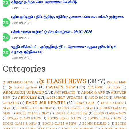
வந்தது: தமிழக அரசு அரசாணை வெளியீடு
Jan 11 2026
புதிய ஓய்வூதிய திட்டத்திற்கு எதிர்ப்பு: தலைமை செயலக சங்கம் முற்றுகை
Jan 09 2026
பள்ளி காலை வழிபாட்டு செயல்பாடுகள் - 09.01.2026
Jan 09 2026
உறுதியளிக்கப்பட்ட ஓய்வூதியத் திட்ட அரசாணை: மதுரை ஐகோர்ட்டில்
வழக்கு ஒத்திவைப்பு
Jan 09 2026
Categories
@ FLASH NEWS
(3877)
@ BREAKING NEWS
(1)
@ SITE MAP
1.WHAT'S NEW
(150)
@ செய்தி துளிகள்
(4)
(1)
ACADEMIC CIRCULAR
(1)
ADMISSION UPDATES
(144)
ANDROID APP
(5)
ANSWER
AHM RELATED
(1)
ARTICLES
(171)
KEY
(21)
ASSEMBLY UPDATES
(6)
AWARD
AUDIO BOOK
(1)
BANK JOB UPDATES
(29)
UPDATES
(8)
BOOK FAIR
(4)
BOOKS CLASS 1
NEW
(1)
BOOKS CLASS 10 NEW
(1)
BOOKS CLASS 11 NEW
(1)
BOOKS CLASS 12
NEW
(1)
BOOKS CLASS 2 NEW
(1)
BOOKS CLASS 3 NEW
(1)
BOOKS CLASS 4 NEW
(1)
BOOKS CLASS 5 NEW
(1)
BOOKS CLASS 6 NEW
(1)
BOOKS CLASS 7 NEW
(1)
BOOKS CLASS 8 NEW
(1)
BOOKS CLASS 9 NEW
(1)
BOOKS D.ELE.ED 1
(1)
BOOKS
BOOKS NCERT
D.ELE.ED 2
(1)
BOOKS EDUCATION
(2)
BOOKS ENGINEERING
(2)