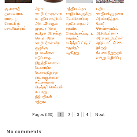
குடியரசுத்
அரசு
மத்திய அரசு
புதிய
தலைவராக
ஊழியர்களுக்கா
ஊழியர்களுக்கு
ஊதியக்குழுவை
ராம்நாத்
ன புதிய ஊதியம்
அகவிலைப்படி
அமல்படுத்தக்
கோவிந்த்
அக். 13-க்குள்
தற்போதைய 5
கோரி
பதவியேற்றார்
முடிவு எடுக்க
சதவீத
சென்னையில்
தமிழக அரசுக்கு
அகவிலைப்படி, 2
ஆசிரியர்கள்-
கெடு | அரசு
சதவீதம்
அரசு ஊழியர்கள்
ஊழியர்கள் மீது
உயர்த்தப்பட்டு 7
ஆர்ப்பாட்டம் 22-
ஒழுங்கு
சதவீதம்
ந்தேதி
நடவடிக்கை
ஆகிறது.
வேலைநிறுத்தம்
எடுப்பதை
என்று அறிவிப்பு
நிறுத்தி வைக்க
வேண்டும் |
வேலைநிறுத்த
நாட்களுக்கான
சம்பளத்தை
பிடித்தம் செய்யக்
கூடாது |
நீதிபதிகள்
உத்தரவு
Pages (150)
1
2
3
4
Next
No comments: