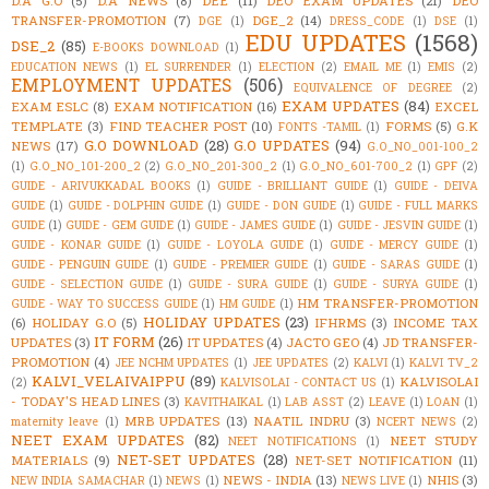
D.A G.O
(5)
D.A NEWS
(8)
DEE
(11)
DEO EXAM UPDATES
(21)
DEO
TRANSFER-PROMOTION
(7)
DGE_2
(14)
DGE
(1)
DRESS_CODE
(1)
DSE
(1)
EDU UPDATES
(1568)
DSE_2
(85)
E-BOOKS DOWNLOAD
(1)
EDUCATION NEWS
(1)
EL SURRENDER
(1)
ELECTION
(2)
EMAIL ME
(1)
EMIS
(2)
EMPLOYMENT UPDATES
(506)
EQUIVALENCE OF DEGREE
(2)
EXAM UPDATES
(84)
EXAM ESLC
(8)
EXAM NOTIFICATION
(16)
EXCEL
TEMPLATE
(3)
FIND TEACHER POST
(10)
FORMS
(5)
G.K
FONTS -TAMIL
(1)
G.O DOWNLOAD
(28)
G.O UPDATES
(94)
NEWS
(17)
G.O_NO_001-100_2
(1)
G.O_NO_101-200_2
(2)
G.O_NO_201-300_2
(1)
G.O_NO_601-700_2
(1)
GPF
(2)
GUIDE - ARIVUKKADAL BOOKS
(1)
GUIDE - BRILLIANT GUIDE
(1)
GUIDE - DEIVA
GUIDE
(1)
GUIDE - DOLPHIN GUIDE
(1)
GUIDE - DON GUIDE
(1)
GUIDE - FULL MARKS
GUIDE
(1)
GUIDE - GEM GUIDE
(1)
GUIDE - JAMES GUIDE
(1)
GUIDE - JESVIN GUIDE
(1)
GUIDE - KONAR GUIDE
(1)
GUIDE - LOYOLA GUIDE
(1)
GUIDE - MERCY GUIDE
(1)
GUIDE - PENGUIN GUIDE
(1)
GUIDE - PREMIER GUIDE
(1)
GUIDE - SARAS GUIDE
(1)
GUIDE - SELECTION GUIDE
(1)
GUIDE - SURA GUIDE
(1)
GUIDE - SURYA GUIDE
(1)
HM TRANSFER-PROMOTION
GUIDE - WAY TO SUCCESS GUIDE
(1)
HM GUIDE
(1)
HOLIDAY UPDATES
(23)
(6)
HOLIDAY G.O
(5)
IFHRMS
(3)
INCOME TAX
IT FORM
(26)
UPDATES
(3)
IT UPDATES
(4)
JACTO GEO
(4)
JD TRANSFER-
PROMOTION
(4)
JEE NCHM UPDATES
(1)
JEE UPDATES
(2)
KALVI
(1)
KALVI TV_2
KALVI_VELAIVAIPPU
(89)
KALVISOLAI
(2)
KALVISOLAI - CONTACT US
(1)
- TODAY'S HEAD LINES
(3)
KAVITHAIKAL
(1)
LAB ASST
(2)
LEAVE
(1)
LOAN
(1)
MRB UPDATES
(13)
NAATIL INDRU
(3)
maternity leave
(1)
NCERT NEWS
(2)
NEET EXAM UPDATES
(82)
NEET STUDY
NEET NOTIFICATIONS
(1)
NET-SET UPDATES
(28)
MATERIALS
(9)
NET-SET NOTIFICATION
(11)
NEWS - INDIA
(13)
NHIS
(3)
NEW INDIA SAMACHAR
(1)
NEWS
(1)
NEWS LIVE
(1)